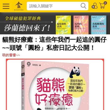
0
貓熊好療癒：這些年我們一起追的圓仔
~~頭號「圓粉」私密日記大公開！
萌的嫑嫑~~