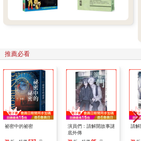
推薦必看
祕密中的祕密
演員們：請解開故事謎
請解
底外傳