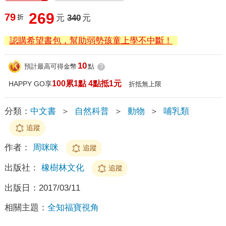
269
79
折
元
340
元
認購希望書包，幫助弱勢孩童上學不中斷！
10
預計最高可得金幣
點
?
100累1點 4點抵1元
HAPPY GO享
折抵無上限
分類：
中文書
＞
自然科普
＞
動物
＞
哺乳類
追蹤
作者：
周咪咪
追蹤
出版社：
橡樹林文化
追蹤
出版日：
2017/03/11
相關主題：
全知福寶視角