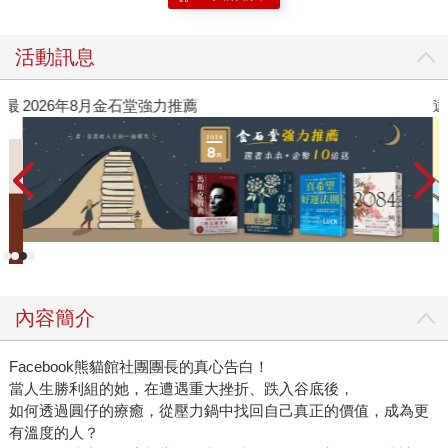
活動訊息
》最
2026年8月金石堂強力推薦
遠
內容簡介
Facebook熊貓館社團團長的真心告白！
當人生勝利組的她，在遭遇重大挫折、跌入谷底後，
如何透過圓仔的療癒，從壓力鍋中找回自己真正的價值，成為更
有溫度的人？