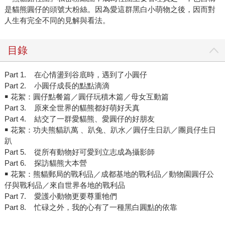
是貓熊圓仔的頭號大粉絲。因為愛這群黑白小萌物之後，因而對
人生有完全不同的見解與看法。
目錄
Part 1. 在心情盪到谷底時，遇到了小圓仔
Part 2. 小圓仔成長的點點滴滴
￭ 花絮：圓仔點餐篇／圓仔玩積木篇／母女互動篇
Part 3. 原來全世界的貓熊都好萌好天真
Part 4. 結交了一群愛貓熊、愛圓仔的好朋友
￭ 花絮：功夫熊貓趴萬 、趴兔、趴水／圓仔生日趴／團員仔生日
趴
Part 5. 從所有動物好可愛到立志成為攝影師
Part 6. 探訪貓熊大本營
￭ 花絮：熊貓郵局的戰利品／成都基地的戰利品／動物園圓仔公
仔與戰利品／來自世界各地的戰利品
Part 7. 愛護小動物更要尊重牠們
Part 8. 忙碌之外，我的心有了一種黑白圓點的依靠