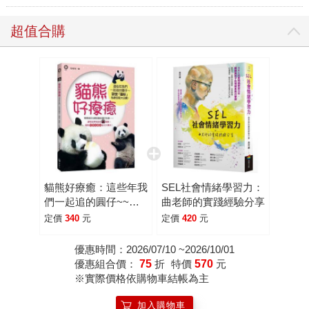
超值合購
貓熊好療癒：這些年我
SEL社會情緒學習力：
們一起追的圓仔~~頭
曲老師的實踐經驗分享
號「圓粉」私密日記大
定價
340
元
定價
420
元
公開！
優惠時間：2026/07/10 ~2026/10/01
優惠組合價：
75
折
特價
570
元
※實際價格依購物車結帳為主
加入購物車