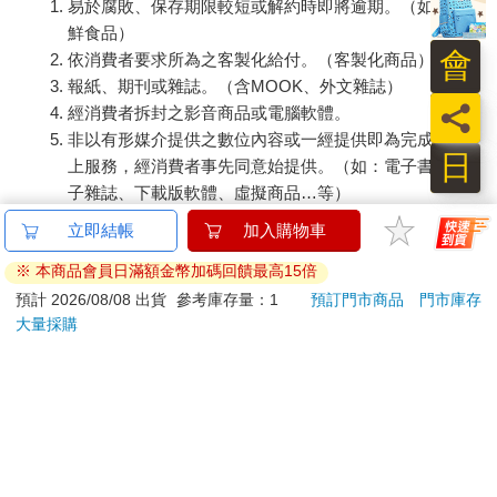
易於腐敗、保存期限較短或解約時即將逾期。（如：生
鮮食品）
會
依消費者要求所為之客製化給付。（客製化商品）
報紙、期刊或雜誌。（含MOOK、外文雜誌）
員
經消費者拆封之影音商品或電腦軟體。
非以有形媒介提供之數位內容或一經提供即為完成之線
日
上服務，經消費者事先同意始提供。（如：電子書、電
子雜誌、下載版軟體、虛擬商品…等）
已拆封之個人衛生用品。（如：內衣褲、刮鬍刀、除毛
立即結帳
加入購物車
刀…等）
※ 本商品會員日滿額金幣加碼回饋最高15倍
若非上列種類商品，均享有到貨7天的猶豫期（含例假
日）。
預計 2026/08/08 出貨
參考庫存量：1
預訂門市商品
門市庫存
大量採購
辦理退換貨時，商品（組合商品恕無法接受單獨退貨）必須
是您收到商品時的原始狀態（包含商品本體、配件、贈品、
保證書、所有附隨資料文件及原廠內外包裝…等），請勿直
接使用原廠包裝寄送，或於原廠包裝上黏貼紙張或書寫文
字。
退回商品若無法回復原狀，將請您負擔回復原狀所需費用，
嚴重時將影響您的退貨權益。