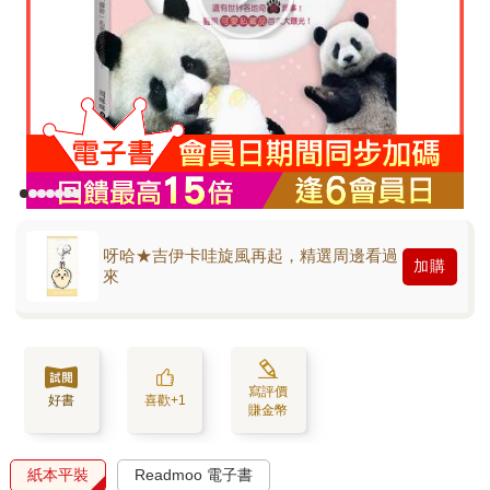
呀哈★吉伊卡哇旋風再起，精選周邊看過
加購
來
寫評價
好書
喜歡+1
賺金幣
紙本平裝
Readmoo 電子書