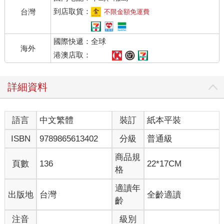
再只有茫然忙碌的工作，從此多了黑白圓點的依靠。
到店取貨：
台灣
不限金額免運費
這些貓熊們的整天發呆、搶吃或種種搞笑的影像，讓她忘卻煩
憂、重拾歡顏，並且更有力量來因應工作上的挑戰。因為她知
國際快遞：全球
道，圓仔與貓熊們不僅收服了她更療癒了她！於是她下定決心，
海外
要將圓仔的療癒力與歡樂散播給更多人，並在心中默默許下出書
港澳店取：
的決定……
◆因為圓仔，她瘋狂地搜刮貓熊們的所有趣味影像，並且自學自
詳細資料
拍各種畫面；
◆因為圓仔，她開始跟著貓熊們做定點深度旅遊，並逐一認識全
世界的貓熊們；
語言
中文繁體
裝訂
紙本平裝
◆因為圓仔，她從一人變成一群圓仔粉絲（簡稱圓粉）召集人，
並接手私密社團管理員；
ISBN
9789865613402
分級
普通級
◆因為圓仔，她從冷漠無感變得熱情對應各種小動物，真心關心
流浪動物；
商品規
頁數
136
22*17CM
◆因為圓仔，她的心變得更有溫度，而且懂得愛人與感恩珍惜所
格
有一切……
適讀年
出版地
台灣
全齡適讀
不僅如此，我們還有私密熊貓館社團私家珍藏、追逐圓仔與貓熊
齡
們的第一手報導！
注音
級別
此刻，就讓圓仔的搞笑生氣、鬼靈精怪與調皮搞蛋，盡情地收服