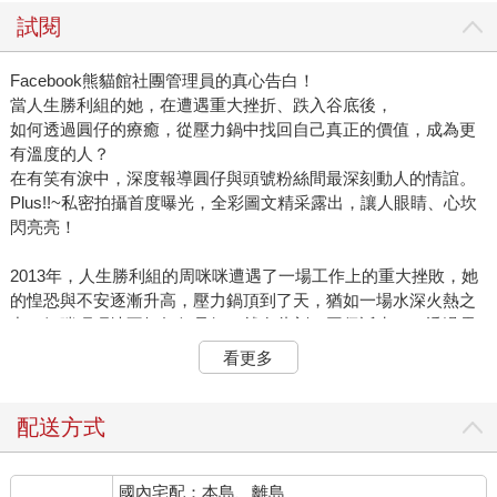
試閱
Facebook熊貓館社團管理員的真心告白！
當人生勝利組的她，在遭遇重大挫折、跌入谷底後，
如何透過圓仔的療癒，從壓力鍋中找回自己真正的價值，成為更
有溫度的人？
在有笑有淚中，深度報導圓仔與頭號粉絲間最深刻動人的情誼。
Plus!!~私密拍攝首度曝光，全彩圖文精采露出，讓人眼睛、心坎
閃亮亮！
2013年，人生勝利組的周咪咪遭遇了一場工作上的重大挫敗，她
的惶恐與不安逐漸升高，壓力鍋頂到了天，猶如一場水深火熱之
中，氣喘吁吁地不知如何是好。就在此刻，圓仔誕生了！透過電
視的放送，小圓仔可愛俏皮的模樣吸引了她，黑白分明的單純毛
看更多
色更顯獨特，周咪咪就像著了魔一般，開始瘋狂地追逐圓
仔……。
周咪咪就此成為圓仔的頭號粉絲！無論白天上班多忙多累，到了
配送方式
夜晚，她在網上搜尋圓仔的身影，還有身家調查──了解團團、圓
圓等，甚至成為FB上熊貓館社團的管理員。更進一步地，她開始
國內宅配：本島、離島
追逐全世界的貓熊──夢夢、暖暖、貢貢、小禮物……生活重心不