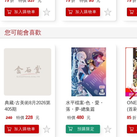
537
95
79
折
特價
元
79
折
特價
元
79
折
加入購物車
加入購物車
您可能會喜歡
典藏-古美術8月2026第
水平檔案-色・愛・
ONE
405期
落・夢-總集篇
(首刷
228
480
特價
元
特價
元
85
折
240
加入購物車
預購限定