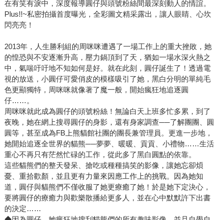
在有笑有淚中，深度報導圓仔與頭號粉絲間最深刻動人的情誼。
Plus!!~私密拍攝首度曝光，全彩圖文精采露出，讓人眼睛、心坎
閃亮亮！
2013年，人生勝利組的周咪咪遭遇了一場工作上的重大挫敗，她
的惶恐與不安逐漸升高，壓力鍋頂到了天，猶如一場水深火熱之
中，氣喘吁吁地不知如何是好。就在此刻，圓仔誕生了！透過電
視的放送，小圓仔可愛俏皮的模樣吸引了她，黑白分明的單純毛
色更顯獨特，周咪咪就像著了魔一般，開始瘋狂地追逐圓
仔……。
周咪咪就此成為圓仔的頭號粉絲！無論白天上班多忙多累，到了
夜晚，她在網上搜尋圓仔的身影，還有身家調查──了解團團、圓
圓等，甚至成為FB上熊貓館社團的團長兼管理員。更進一步地，
她開始追逐全世界的貓熊──夢夢、暖暖、貢貢、小禮物……生活
重心不再只有茫然忙碌的工作，從此多了黑白圓點的依靠。
這些貓熊們的整天發呆、搶吃或種種搞笑的影像，讓她忘卻煩
憂、重拾歡顏，並且更有力量來因應工作上的挑戰。因為她知
道，圓仔與貓熊們不僅收服了她更療癒了她！於是她下定決心，
要將圓仔的療癒力與歡樂散播給更多人，並在心中默默許下出書
的決定……
◆因為圓仔，她瘋狂地搜刮貓熊們的所有趣味影像，並且自學自