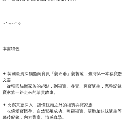
:･ﾟ✧:･ﾟ✧
本書特色
✦ 韓國最資深貓熊飼育員「姜爺爺」姜哲遠，臺灣第一本福寶散
文書
從韓國貓熊家族的起點，到福寶、睿寶、輝寶誕生，完整記錄
寶家族一路走來的珍貴故事。
✦ 比寫真更深入，讀懂鏡頭之外的福寶與寶家族
收錄愛寶懷孕、自然繁殖成功、照顧福寶、雙胞胎妹妹誕生等
幕後紀錄，內容豐富、情感真摯。