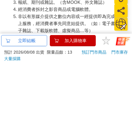
報紙、期刊或雜誌。（含MOOK、外文雜誌）
經消費者拆封之影音商品或電腦軟體。
非以有形媒介提供之數位內容或一經提供即為完成之線
上服務，經消費者事先同意始提供。（如：電子書、電
子雜誌、下載版軟體、虛擬商品…等）
已拆封之個人衛生用品。（如：內衣褲、刮鬍刀、除毛
立即結帳
加入購物車
刀…等）
若非上列種類商品，均享有到貨7天的猶豫期（含例假
預計 2026/08/08 出貨
限量品餘：13
預訂門市商品
門市庫存
大量採購
日）。
辦理退換貨時，商品（組合商品恕無法接受單獨退貨）必須
是您收到商品時的原始狀態（包含商品本體、配件、贈品、
保證書、所有附隨資料文件及原廠內外包裝…等），請勿直
接使用原廠包裝寄送，或於原廠包裝上黏貼紙張或書寫文
字。
退回商品若無法回復原狀，將請您負擔回復原狀所需費用，
嚴重時將影響您的退貨權益。