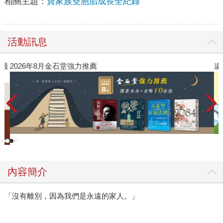
相關主題：
寶家族雙胞胎成長全紀錄
活動訊息
》最
2026年8月金石堂強力推薦
遠
內容簡介
「沒有離別，因為我們是永遠的家人。」