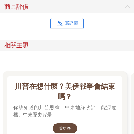
重新站起來的時候，我也會想起特別喜歡和南天寶摔角的福寶。
商品評價
就這樣，我會慢慢地、慢慢地，把福寶一點一點地，藏進心裡最
深、最深的地方。
寫評價
希望下次與福寶重逢時，牠已經順利適應並喜歡上新環境，好到
甚至認不出爺爺的程度。雖然到時我肯定會感到些許失落，但這
樣是不是就能稍微釋懷，放下對福寶的掛念了呢？
相關主題
啟程那天，福寶或許會帶著緊張且驚恐的眼神登上飛機，但我會
穿上那套牠最熟悉的飼育員工作服，陪伴在福寶身邊，希望牠看
到爺爺後能感到安心。就像當初讓牠學會獨立生活時所說的那
樣，我會再次告訴福寶：「你一定有辦法堅強地撐過去並好好適
應新生活。無論你身在何處、和誰在一起，都會被深深地愛著、
川普在想什麼？美伊戰爭會結束
肯定會過得很幸福。」
嗎？
福寶，真的非常感謝你，爺爺愛你。
你該知道的川普思維、中東地緣政治、能源危
即使爺爺心中萬般不捨，仍希望你能在新的環境中好好適應，繼
機、中東歷史背景
續屬於你自己的幸福快樂旅程。
看更多