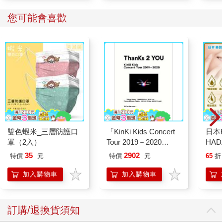
您可能會喜歡
雙色蝦米_三層防護口
「KinKi Kids Concert
日本
罩（2入）
Tour 2019－2020
HA
ThanKs 2 YOU」Blu
金緻
35
2902
特價
元
特價
元
65
折
－ray初回盤
濕潤
140
加入購物車
加入購物車
臉部
顏保
訂購/退換貨須知