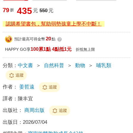
435
79
折
元
550
元
認購希望書包，幫助弱勢孩童上學不中斷！
20
預計最高可得金幣
點
?
100累1點 4點抵1元
HAPPY GO享
折抵無上限
分類：
中文書
＞
自然科普
＞
動物
＞
哺乳類
追蹤
作者：
姜哲遠
追蹤
譯者：
陳丰宜
出版社：
商周出版
追蹤
出版日：
2026/07/04