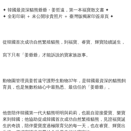
✦ 韓國最資深貓熊爺爺・姜哲遠，第一本福寶散文書 ✦
✦ 全彩印刷 ＋ 未公開珍貴照片 ＋ 臺灣版獨家印簽扉頁 ✦
從韓國首次成功自然繁殖貓熊，到福寶、睿寶、輝寶陸續誕生，
寫下只有「姜爺爺」才能訴說的寶家族故事。
動物園管理員姜哲遠守護野生動物37年，是韓國最資深的貓熊飼
育員，也是無數粉絲心中最熟悉、最信任的「姜爺爺」。
他曾陪伴韓國第一代大貓熊明明與莉莉，也親自迎接愛寶、樂寶
來到韓國；他協助促成韓國首次成功自然繁殖貓熊，見證福寶誕
生的奇蹟，陪伴愛寶度過極限育兒的每一天，也在睿寶、輝寶出