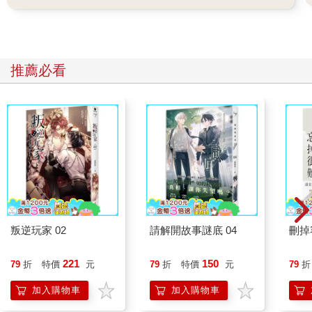
推薦必看
叛逆玩家 02
請解開故事謎底 04
刪掉
221
150
79
折
特價
元
79
折
特價
元
79
折
加入購物車
加入購物車