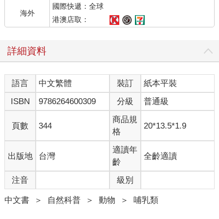
國際快遞：全球
盤旋，久久縈繞不去。
海外
港澳店取：
愛寶與雙胞胎們上午到室內活動區盡情玩耍過後，下午才回到室
內空間。只見愛寶仰躺在床鋪上，肚皮朝天，讓睿寶坐在自己身
詳細資料
上「搭飛機」。福寶以前也很喜歡玩搭飛機的遊戲呢⋯⋯當時把
福寶舉起來的愛寶，臉上也是洋溢著幸福無比的表情。
語言
中文繁體
裝訂
紙本平裝
從清晨開始忙著種油菜的一天雖然很辛苦，但想到福寶親手觸碰
到土壤的那一刻，我的心也跟著安定下來。我的心情仍舊焦急，
ISBN
9786264600309
分級
普通級
但卻多了一分平靜。等到種完油菜後，我還特地再三叮嚀睿寶和
輝寶，希望牠們好好照顧油菜，不要把它們折斷，這樣才能讓福
商品規
頁數
344
20*13.5*1.9
寶姐姐看到盛開的油菜花。雖然知道這幾乎是不可能辦到的事，
格
但這就是爺爺的一番心意啊。
適讀年
出版地
台灣
全齡適讀
今後，我也會年復一年地種著油菜，並一邊想著福寶。在送睿
齡
寶、輝寶下班回室內空間休息時，也一定會再次想起福寶。每當
注音
級別
我聽到微風拂過竹葉的沙沙聲，以及聽到那聲音後突然停止進
食，轉頭看著我的愛寶。在那當下，我也會想起福寶，而當我說
中文書
＞
自然科普
＞
動物
＞
哺乳類
「沒事了」，又再次安心地吃起竹子的愛寶，那畫面也會讓我想
起福寶。看著南天寶1被睿寶、輝寶各種蹂躪，就算被推倒卻仍舊