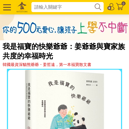
0
我是福寶的快樂爺爺：姜爺爺與寶家族
共度的幸福時光
韓國最資深貓熊爺爺・姜哲遠，第一本福寶散文書