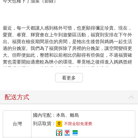
今天也種下了油菜（節錄）
最近，每一天都讓人感到格外可惜，也更顯得彌足珍貴。現在，
愛寶、睿寶、輝寶會在上午到遊樂區活動，福寶則安排在下午外
出。福寶在檢疫期間居住的房間，是牠出生後曾與媽媽一起生活
過的分娩室。我們為了福寶拆除了房裡的分娩架，讓空間變得更
大。但即便如此，整體和以前相比仍顯得有些侷促，不過福寶確
實也需要開始適應較為狹小的環境。畢竟牠之後得進入媽媽曾經
搭乘過的運輸箱，這段過程也算是在幫助牠學會適應。
看更多
那些曾經疼愛福寶的姨姨、叔叔，以及福粉們有時會說，因為睿
寶和輝寶開始出來活動，福寶就這樣被打入冷宮。這怎麼可能
呢！對我來說，寶家族的每一位成員，都是我必須悉心照料的對
配送方式
象，同時也是無比珍貴的存在。我一直都很疼愛、珍惜福寶。好
好養育睿寶和輝寶，同樣是我的職責所在，而我永遠都會與福寶
國內宅配：本島、離島
同在。在睿寶與輝寶的成長過程中，我總會不斷想起當年的福
寶。透過愛寶，我會想像那個曾經依偎在牠身邊的福寶；看著樂
到店取貨：
台灣
不限金額免運費
寶，則會望見那位酷似爸爸的大女兒福寶。最重要的是，每當我
遇見那些支持、疼愛福寶的福粉們時，福寶就會一直在我腦海中