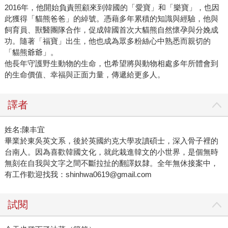
2016年，他開始負責照顧來到韓國的「愛寶」和「樂寶」，也因
此獲得「貓熊爸爸」的綽號。憑藉多年累積的知識與經驗，他與
飼育員、獸醫團隊合作，促成韓國首次大貓熊自然懷孕與分娩成
功。隨著「福寶」出生，他也成為眾多粉絲心中熟悉而親切的
「貓熊爺爺」。
他長年守護野生動物的生命，也希望將與動物相處多年所體會到
的生命價值、幸福與正面力量，傳遞給更多人。
譯者
姓名:陳丰宜
畢業於東吳英文系，後於英國約克大學攻讀碩士，深入骨子裡的
台南人。因為喜歡韓國文化，就此栽進韓文的小世界，是個無時
無刻在自我與文字之間不斷拉扯的翻譯奴隸。全年無休接案中，
有工作歡迎找我：shinhwa0619@gmail.com
試閱