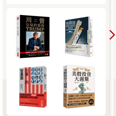
還有，你能不能稍微、只要偶爾就好，想起那個小時候陪伴你長
大的爺爺呢？爺爺每年都會悉心照料油菜花和修剪南天寶，我會
珍藏這份回憶，永遠不會忘記你。