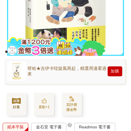
呀哈★吉伊卡哇旋風再起，精選周邊看過
加購
來
寫評價
好書
喜歡+1
賺金幣
?
紙本平裝
金石堂 電子書
Readmoo 電子書