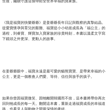
生後，繼續守護這個帶給全世界幸福的寶家族。
《我是福寶的快樂爺爺》是姜爺爺長年日記與觀察的真摯結晶。
從愛寶懷孕與育兒的艱難、福寶從小小幼崽成長為「福公主」的
過程，到睿寶、輝寶加入寶家族的珍貴時刻，本書以溫柔文字寫
下鏡頭之外更深、更動人的故事。
在姜爺爺眼中，福寶永遠是最可愛的貓熊寶寶、是帶來幸福的小
公主，更是一個教會人們愛、等待、信任與放手的孩子。
如果你曾因福寶微笑、因牠離開韓國而不捨，這本書將帶你再次
回到牠成長的每一天。翻開這本書，重新走過福寶成長的幸福道
路，也看見人與動物之間最深情的牽絆。