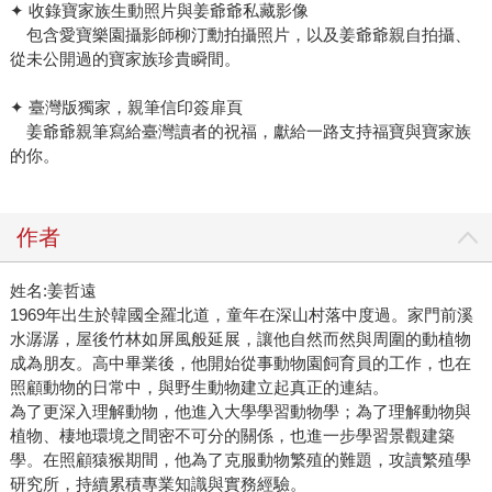
✦ 收錄寶家族生動照片與姜爺爺私藏影像
包含愛寶樂園攝影師柳汀勳拍攝照片，以及姜爺爺親自拍攝、
從未公開過的寶家族珍貴瞬間。
✦ 臺灣版獨家，親筆信印簽扉頁
姜爺爺親筆寫給臺灣讀者的祝福，獻給一路支持福寶與寶家族
的你。
作者
姓名:姜哲遠
1969年出生於韓國全羅北道，童年在深山村落中度過。家門前溪
水潺潺，屋後竹林如屏風般延展，讓他自然而然與周圍的動植物
成為朋友。高中畢業後，他開始從事動物園飼育員的工作，也在
照顧動物的日常中，與野生動物建立起真正的連結。
為了更深入理解動物，他進入大學學習動物學；為了理解動物與
植物、棲地環境之間密不可分的關係，也進一步學習景觀建築
學。在照顧猿猴期間，他為了克服動物繁殖的難題，攻讀繁殖學
研究所，持續累積專業知識與實務經驗。