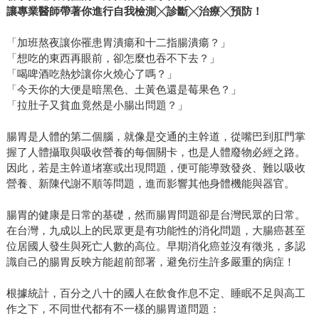
讓專業醫師帶著你進行自我檢測╳診斷╳治療╳預防！
「加班熬夜讓你罹患胃潰瘍和十二指腸潰瘍？」
「想吃的東西再眼前，卻怎麼也吞不下去？」
「喝啤酒吃熱炒讓你火燒心了嗎？」
「今天你的大便是暗黑色、土黃色還是莓果色？」
「拉肚子又貧血竟然是小腸出問題？」
腸胃是人體的第二個腦，就像是交通的主幹道，從嘴巴到肛門掌
握了人體攝取與吸收營養的每個關卡，也是人體廢物必經之路。
因此，若是主幹道堵塞或出現問題，便可能導致發炎、難以吸收
營養、新陳代謝不順等問題，進而影響其他身體機能與器官。
腸胃的健康是日常的基礎，然而腸胃問題卻是台灣民眾的日常。
在台灣，九成以上的民眾更是有功能性的消化問題，大腸癌甚至
位居國人發生與死亡人數的高位。早期消化癌並沒有徵兆，多認
識自己的腸胃反映方能超前部署，避免衍生許多嚴重的病症！
根據統計，百分之八十的國人在飲食作息不定、睡眠不足與高工
作之下，不同世代都有不一樣的腸胃道問題：