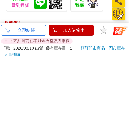
提醒您！！
金石堂及銀行均不會請您操作ATM! 如接獲電話要求您前往
立即結帳
加入購物車
ATM提款機，請不要聽從指示，以免受騙上當！
※ 下方點圖前往本月金石堂強力推薦
退換貨須知：
預計 2026/08/10 出貨
參考庫存量：1
預訂門市商品
門市庫存
大量採購
**提醒您，鑑賞期不等於試用期，退回商品須為全新狀態**
依據「消費者保護法」第19條及行政院消費者保護處公告之
「通訊交易解除權合理例外情事適用準則」，以下商品購買
後，除商品本身有瑕疵外，將不提供7天的猶豫期：
易於腐敗、保存期限較短或解約時即將逾期。（如：生
鮮食品）
依消費者要求所為之客製化給付。（客製化商品）
報紙、期刊或雜誌。（含MOOK、外文雜誌）
經消費者拆封之影音商品或電腦軟體。
非以有形媒介提供之數位內容或一經提供即為完成之線
上服務，經消費者事先同意始提供。（如：電子書、電