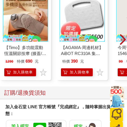
【Timo】多功能震動
【AGAMA‧周邊耗材】
今周
恆溫關節按摩 (膝蓋/
AiBOT RC310A 集塵
154
肩/手肘通用) 無線充電
盒專用3M防塵濾網
690
390
特價
元
特價
元
1290
99
加熱護膝 智能震動護
（一組4入）
膝熱敷 【單入組】
加入購物車
加入購物車
訂購/退換貨須知
加入金石堂 LINE 官方帳號『完成綁定』，隨時掌握出貨動
態：