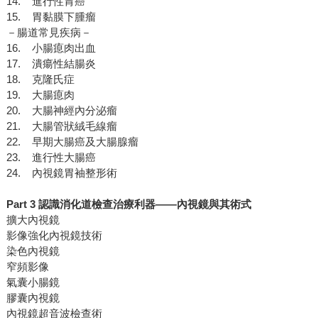
14. 進行性胃癌
15. 胃黏膜下腫瘤
－腸道常見疾病－
16. 小腸瘜肉出血
17. 潰瘍性結腸炎
18. 克隆氏症
19. 大腸瘜肉
20. 大腸神經內分泌瘤
21. 大腸管狀絨毛線瘤
22. 早期大腸癌及大腸腺瘤
23. 進行性大腸癌
24. 內視鏡胃袖整形術
Part 3 認識消化道檢查治療利器——內視鏡與其術式
擴大內視鏡
影像強化內視鏡技術
染色內視鏡
窄頻影像
氣囊小腸鏡
膠囊內視鏡
內視鏡超音波檢查術