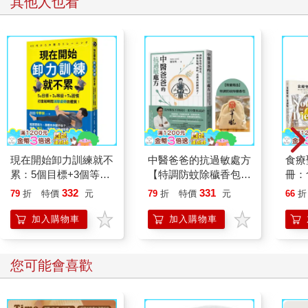
其他人也看
現在開始卸力訓練就不
中醫爸爸的抗過敏處方
食療
累：5個目標+3個等級
【特調防蚊除穢香包】
冊：
+7種習慣，打造短時
贈品版
食療
332
331
79
折
特價
元
79
折
特價
元
66
折
間消除疲勞的體質！
版)
加入購物車
加入購物車
您可能會喜歡