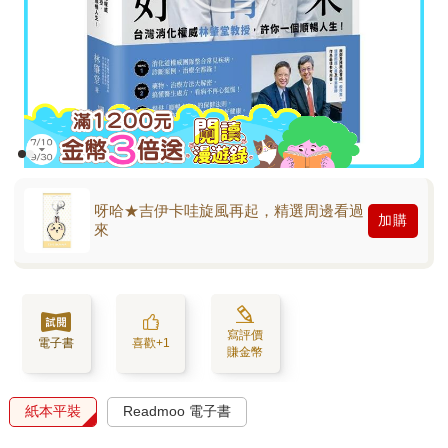
呀哈★吉伊卡哇旋風再起，精選周邊看過
加購
來
寫評價
電子書
喜歡+1
賺金幣
紙本平裝
Readmoo 電子書