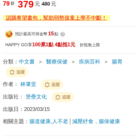
379
79
折
元
480
元
認購希望書包，幫助弱勢孩童上學不中斷！
15
預計最高可得金幣
點
?
100累1點 4點抵1元
HAPPY GO享
折抵無上限
分類：
中文書
＞
醫療保健
＞
疾病百科
＞
腸胃
追蹤
作者：
林肇堂
追蹤
出版社：
堡壘文化
追蹤
出版日：
2023/03/15
相關主題：
腸道健康,人不老
減壓紓食，腸保健康