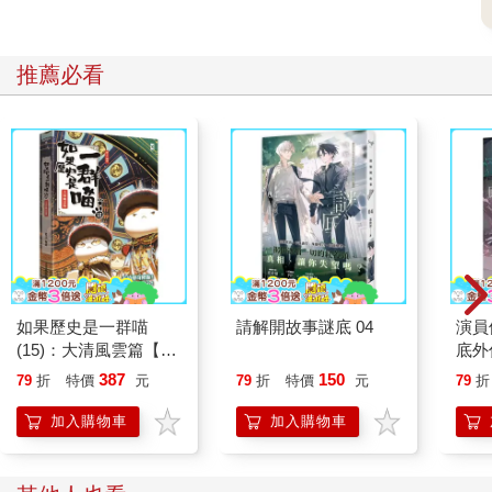
推薦必看
如果歷史是一群喵
請解開故事謎底 04
演員
(15)：大清風雲篇【萌
底外
貓漫畫學歷史】
387
150
79
折
特價
元
79
折
特價
元
79
折
加入購物車
加入購物車