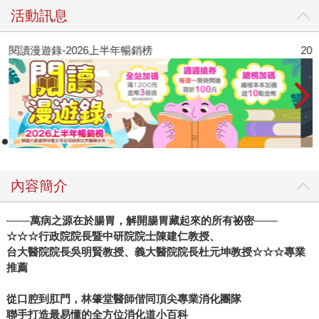
活動訊息
閱讀漫遊錄-2026上半年暢銷榜
2
內容簡介
───
萬病之源在於腸胃，解開腸胃藏起來的所有祕密───
☆☆☆行政院院長暨中研院院士陳建仁教授、
台大醫院院長吳明賢教授、義大醫院院長杜元坤教授☆☆☆專業
推薦
從口腔到肛門，林肇堂醫師偕同頂尖專業消化團隊
聯手打造最易懂的全方位消化道小百科