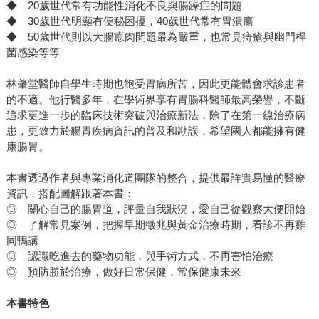
◆ 20歲世代常有功能性消化不良與腸躁症的問題
◆ 30歲世代明顯有便秘困擾，40歲世代常有胃潰瘍
◆ 50歲世代則以大腸瘜肉問題最為嚴重，也常見痔瘡與幽門桿
菌感染等等
林肇堂醫師自學生時期也飽受胃病所苦，因此更能體會求診患者
的不適。他行醫多年，在學術界享有胃腸科醫師最高榮譽，不斷
追求更進一步的臨床技術突破與治療新法，除了在第一線治療病
患，更致力於腸胃疾病資訊的普及和勘誤，希望國人都能擁有健
康腸胃。
本書透過作者與專業消化道團隊的整合，提供最詳實易懂的醫療
資訊，搭配圖解跟著本書：
◎ 關心自己的腸胃道，評量自我狀況，愛自己從觀察大便開始
◎ 了解常見案例，把握早期徵兆與黃金治療時期，看診不再雞
同鴨講
◎ 認識吃進去的藥物功能，與手術方式，不再害怕治療
◎ 預防勝於治療，做好日常保健，常保健康未來
本書特色