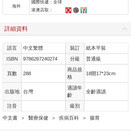
國際快遞：全球
海外
港澳店取：
詳細資料
語言
中文繁體
裝訂
紙本平裝
ISBN
9786267240274
分級
普通級
商品規
頁數
288
18開17*23cm
格
適讀年
出版地
台灣
全齡適讀
齡
注音
級別
中文書
＞
醫療保健
＞
疾病百科
＞
腸胃