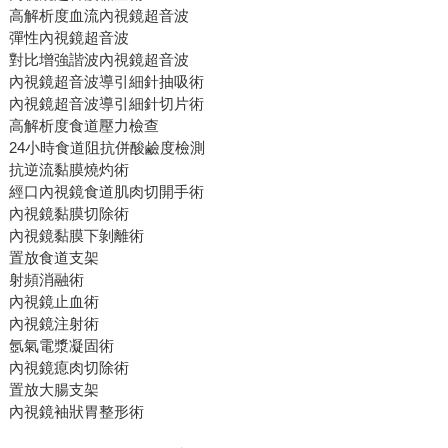
高解析度血流內視鏡超音波
彈性內視鏡超音波
對比增強諧波內視鏡超音波
內視鏡超音波導引細針抽吸術
內視鏡超音波導引細針切片術
高解析度食道壓力檢查
24小時食道阻抗併酸鹼度檢測
抗逆流黏膜燒灼術
經口內視鏡食道肌肉切開手術
內視鏡黏膜切除術
內視鏡黏膜下剝離術
置放食道支架
射頻消融術
內視鏡止血術
內視鏡注射術
氬氣電漿凝固術
內視鏡瘜肉切除術
置放大腸支架
內視鏡袖狀胃整形術