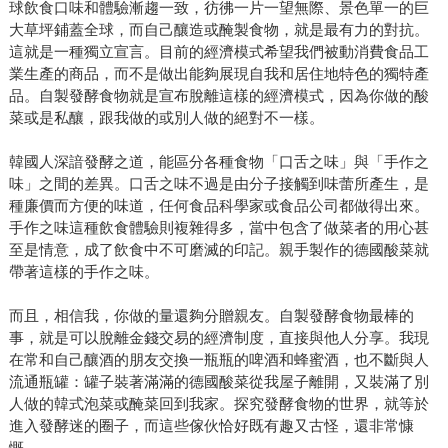
球飲食口味和體驗漸趨一致，彷彿一片一望無際、景色單一的巨
大草坪鋪蓋全球，而自己釀造或醃製食物，就是最有力的對抗。
這就是一種獨立宣言。目前的經濟模式希望我們被動消費食品工
業生產的商品，而不是做出能夠展現自我和居住地特色的獨特產
品。自製發酵食物就是宣布脫離這樣的經濟模式，因為你做的酸
菜或是私釀，跟我做的或別人做的絕對不一樣。
韓國人深諳發酵之道，能區分各種食物「口舌之味」與「手作之
味」之間的差異。口舌之味不過是由分子接觸到味蕾所產生，是
種廉價而方便的味道，任何食品科學家或食品公司都做得出來。
手作之味這種飲食體驗則複雜得多，當中包含了做菜者的用心甚
至是情意，成了飲食中不可磨滅的印記。親手製作的德國酸菜就
帶著這樣的手作之味。
而且，相信我，你做的量還夠分贈親友。自製發酵食物最棒的
事，就是可以脫離金錢交易的經濟制度，直接與他人分享。我現
在常和自己釀酒的朋友交換一瓶瓶的啤酒和蜂蜜酒，也不斷與人
流通瓶罐：罐子裝著滿滿的德國酸菜從我屋子離開，又裝滿了別
人做的韓式泡菜或醃菜回到我家。探究發酵食物的世界，就等於
進入發酵迷的圈子，而這些傢伙恰好既有趣又古怪，還非常慷
慨。