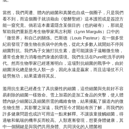
當然，我們周遭、體內的細菌和真菌也自成一個圈子，只是我們
看不到，而這個圈子就須藉由《發酵聖經》這本護照或是簽證方
能一窺究竟。倘若這本書還隱含某個目的（也的確有），那就是
幫助我們重新思考生物學家馬古利斯（Lynn Margulis）口中的
「微世界」和自己的關係。巴斯德（Louis Pasteur）在一個多世
紀前發現了微生物在疾病中的角色，從此大多數人就開始不停與
細菌對抗。我們為子女施打抗生素，盡可能讓孩子遠離微生物，
通常也會努力消毒他們身邊的環境。我們生活在Purel乾洗手的時
代。然而生物學家已經逐漸明白，這場對抗細菌的戰爭中，由於
細菌演化總是搶先人類一步，因此永遠是贏家，而且這場仗不只
徒勞無功，結果還適得其反。
濫用抗生素已經產生了具抗藥性的細菌，這些細菌與先前好不容
易剷除的細菌一樣致命。雪上加霜的是加工食品的夾擊，使人體
體內缺少細菌以及細菌所需的纖維食物，結果擾亂了腸道內的微
生物生態，其影響之深遠，我們至今才開始有所了解，而我們的
許多健康問題也或許可用這一點來解釋。不讓孩童接觸細菌，得
過敏和氣喘的機率反而較高。人類逐漸發現，想要身體健康，其
中一個關鍵是與我們共用身體、共同演化的人體菌相