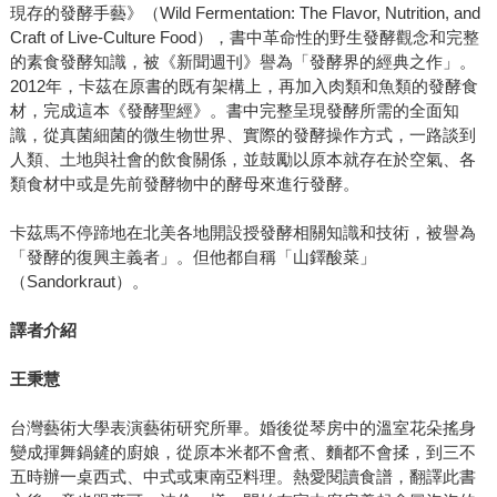
現存的發酵手藝》（Wild Fermentation: The Flavor, Nutrition, and
Craft of Live-Culture Food），書中革命性的野生發酵觀念和完整
的素食發酵知識，被《新聞週刊》譽為「發酵界的經典之作」。
2012年，卡茲在原書的既有架構上，再加入肉類和魚類的發酵食
材，完成這本《發酵聖經》。書中完整呈現發酵所需的全面知
識，從真菌細菌的微生物世界、實際的發酵操作方式，一路談到
人類、土地與社會的飲食關係，並鼓勵以原本就存在於空氣、各
類食材中或是先前發酵物中的酵母來進行發酵。
卡茲馬不停蹄地在北美各地開設授發酵相關知識和技術，被譽為
「發酵的復興主義者」。但他都自稱「山鐸酸菜」
（Sandorkraut）。
譯者介紹
王秉慧
台灣藝術大學表演藝術研究所畢。婚後從琴房中的溫室花朵搖身
變成揮舞鍋鏟的廚娘，從原本米都不會煮、麵都不會揉，到三不
五時辦一桌西式、中式或東南亞料理。熱愛閱讀食譜，翻譯此書