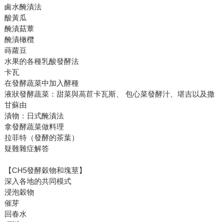
鹵水醃漬法
酸黃瓜
醃漬菇蕈
醃漬橄欖
蒔蘿豆
水果的各種乳酸發酵法
卡瓦
在發酵蔬菜中加入酵種
液狀發酵蔬菜：甜菜與萵苣卡瓦斯、 包心菜發酵汁、堪吉以及撒
甘蘇由
漬物：日式醃漬法
拿發酵蔬菜做料理
拉菲特（發酵的茶葉）
疑難雜症解答
【CH5發酵穀物和塊莖】
深入各地的共同模式
浸泡穀物
催芽
回春水