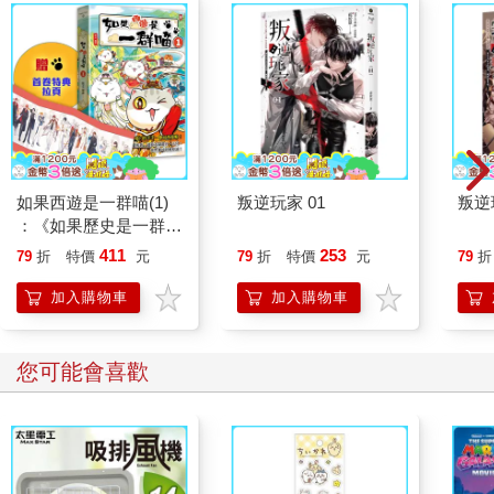
如果西遊是一群喵(1)
叛逆玩家 01
叛逆
：《如果歷史是一群
喵》作者最新力作，附
411
253
79
折
特價
元
79
折
特價
元
79
折
【首卷特典】拉頁
加入購物車
加入購物車
您可能會喜歡