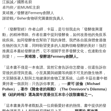
江振誠／國際名廚
卓均仰／前MUME主廚
黃靖雅／發酵迷Fermeny創辦人
謝碧鶴／Beher食物研究圖書館負責人
「《發酵聖經》作者山鐸．卡茲，是引領我走向「發酵復興運
動」的精神導師。作者在書中提到發酵食，如何改善他的免疫系
統疾病。如同發酵食也幫助了我的身體。我們各自親身體會過微
生物的強大力量，同時盼望更多的人能夠領略發酵的美好！強烈
推薦這本書給發酵迷們，它不僅關乎世界發酵文化，也連動生命
與愛！」
——黃靖雅，發酵迷
Fermeny
創辦人。
「這本書不僅是一本食譜。當然它會告訴你怎麼做，但還告訴你
背後的原理與意義。小至真菌與細菌等肉眼不可見的微生物界，
大至關係著人類與土地健康的食物工業系統。山鐸‧卡茲在書中都
秉持著一個原則：只告訴你事實。」
──麥可‧波倫（
Michael
Pollen
），著作《雜食者的兩難》（
The Omnivore's Dilemma
）
被《紐約時報》選為當年度最佳五本非小說類書籍之一。
「這本書兼具學者觀點及一位廚藝愛好者的熱情。書中提供的發
酵食譜更是人人都能輕易理解且上手。」
──黛博拉‧麥迪遜