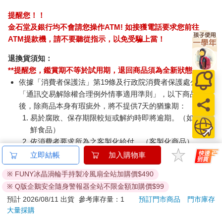
提醒您！！
金石堂及銀行均不會請您操作ATM! 如接獲電話要求您前往
ATM提款機，請不要聽從指示，以免受騙上當！
退換貨須知：
**提醒您，鑑賞期不等於試用期，退回商品須為全新狀態**
依據「消費者保護法」第19條及行政院消費者保護處公告之
「通訊交易解除權合理例外情事適用準則」，以下商品購買
後，除商品本身有瑕疵外，將不提供7天的猶豫期：
易於腐敗、保存期限較短或解約時即將逾期。（如：生
鮮食品）
依消費者要求所為之客製化給付。（客製化商品）
報紙、期刊或雜誌。（含MOOK、外文雜誌）
立即結帳
加入購物車
經消費者拆封之影音商品或電腦軟體。
※ FUNY冰晶渦輪手持製冷風扇全站加購價$490
非以有形媒介提供之數位內容或一經提供即為完成之線
※ Q版企鵝安全隨身警報器全站不限金額加購價$99
上服務，經消費者事先同意始提供。（如：電子書、電
預計 2026/08/11 出貨
參考庫存量：1
預訂門市商品
門市庫存
子雜誌、下載版軟體、虛擬商品…等）
大量採購
已拆封之個人衛生用品。（如：內衣褲、刮鬍刀、除毛