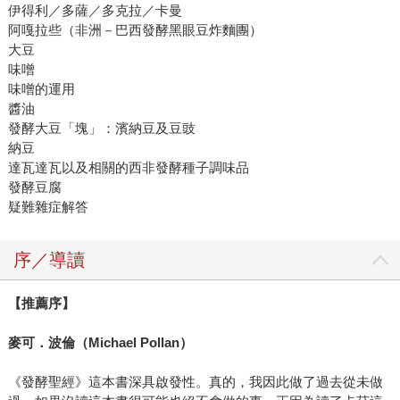
伊得利／多薩／多克拉／卡曼
阿嘎拉些（非洲－巴西發酵黑眼豆炸麵團）
大豆
味噌
味噌的運用
醬油
發酵大豆「塊」：濱納豆及豆豉
納豆
達瓦達瓦以及相關的西非發酵種子調味品
發酵豆腐
疑難雜症解答
序／導讀
【推薦序】
麥可．波倫（Michael Pollan）
《發酵聖經》這本書深具啟發性。真的，我因此做了過去從未做