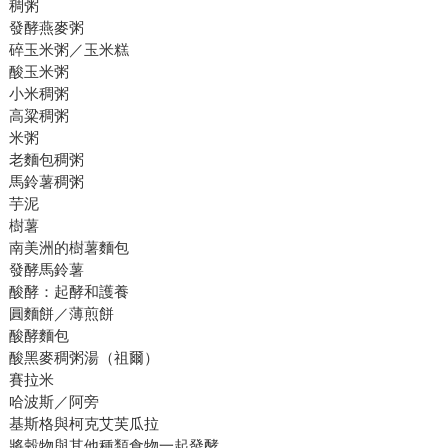
稠粥
發酵燕麥粥
碎玉米粥／玉米糕
酸玉米粥
小米稠粥
高粱稠粥
米粥
老麵包稠粥
馬鈴薯稠粥
芋泥
樹薯
南美洲的樹薯麵包
發酵馬鈴薯
酸酵：起酵和護養
圓麵餅／薄煎餅
酸酵麵包
酸黑麥稠粥湯（祖爾）
賽拉米
哈波斯／阿旁
基斯格與柯克艾芙瓜拉
將穀物與其他種類食物一起發酵