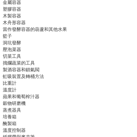
金屬容器
塑膠容器
木製容器
木舟形容器
當作發酵容器的葫蘆和其他水果
籃子
洞坑發酵
壓泡菜器
切菜工具
搗爛蔬菜的工具
製酒容器和鎖氣閥
虹吸裝置及轉桶方法
比重計
溫度計
蘋果和葡萄榨汁器
穀物研磨機
蒸煮器具
培養箱
醃製箱
溫度控制器
紙膠帶與麥克筆