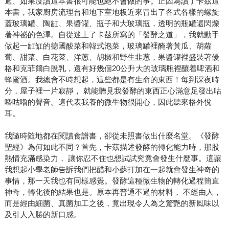
過、如果沒讀這本書很可能也絕不會做的事。正因為讀了卡茲這
本書，我家廚房流理台和地下室地板近來冒出了各式各樣的螺旋
蓋玻璃罐、陶缸、果醬罐、瓶子和大玻璃瓶，透明的瓶罐還閃爍
著神祕的色澤。自從迷上了卡茲所寫的「發酵之道」，我就動手
做起一缸缸的德國酸菜和韓式泡菜，玻璃罐裡醃著黃瓜、胡蘿
蔔、甜菜、白花菜、洋蔥、胡椒和野生韭蔥，果醬罐裡盛裝著優
格和克菲爾白脫乳，還有好幾個20公升大的玻璃瓶裡釀着啤酒和
蜂蜜酒。我總會不時想起，這些都是有生命的東西！每到深夜時
分，屋子裡一片寂靜， 就能聽見我發酵的東西正心滿意足發出咕
嚕咕嚕的聲音。這代表我養的微生物很開心，因此聽來格外悅
耳。
我隨時隨地都在閱讀食譜書，卻從未照書做出什麼名堂。《發酵
聖經》為何如此不同？首先，卡茲描述發酵的轉化能力時，那股
熱情充滿感染力， 讓你忍不住也想試試究竟會發生什麼事。這讓
我想起小學老師告訴我們把醋和小蘇打加在一起就會發生神奇的
事情，那一天我也有同樣感覺。發酵這種微生物的轉化過程簡直
神奇，轉化後的結果也是。原本再普通不過的材料， 不經由人，
而是經由細菌、真菌加工之後，竟出現令人為之驚艷的新風味以
及引人入勝的新口感。