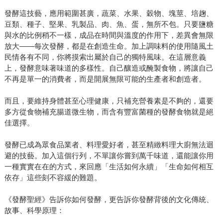
發酵這技藝，應用範圍甚廣，蔬菜、水果、穀物、塊莖、培趜、
豆類、種子、堅果、乳製品、肉、魚、蛋，無所不包。只要鹽糖
與水的比例稍不一樣，成品在時間與溫度的作用下，差異會無限
放大——每次發酵，都是在創造生命。加上調味料的使用隨風土
民情各有不同，你將摸索出屬於自己的獨特風味。在這層意義
上，發酵意味著味道的多樣性。自己釀造或醃製食物，將讓自己
不再是單一的消費者，而是開展無限可能的生產者和創造者。
而且，要維持身體甚至心理健康，只補充營養素是不夠的，還要
多方從食物補充腸道微生物，而含有豐富菌種的發酵食物就是絕
佳選擇。
發酵已成為眾食品業者、料理愛好者，甚至精緻料理大廚無法迴
避的技藝。加入這個行列，不單讓你嘗到萬千味道，還能讓你用
一種實實在在的方式，來回應「生活如何永續」「生命如何相互
依存」這些刻不容緩的難題。
《發酵聖經》告訴你如何發酵，更告訴你發酵背後的文化傳統、
故事、科學原理：