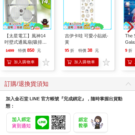
【太星電工】風神14
吉伊卡哇 可愛小貼紙-
The 
吋壁式通風扇(吸排風
黃
Gala
機)
Peac
850
38
特價
元
95
折
特價
元
9
折
1499
Surpri
Mari
加入購物車
加入購物車
Stor
訂購/退換貨須知
加入金石堂 LINE 官方帳號『完成綁定』，隨時掌握出貨動
態：