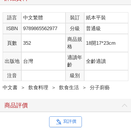
語言
中文繁體
裝訂
紙本平裝
ISBN
9789865562977
分級
普通級
商品規
頁數
352
18開17*23cm
格
適讀年
出版地
台灣
全齡適讀
齡
注音
級別
中文書
＞
飲食料理
＞
飲食生活
＞
分子廚藝
商品評價
寫評價