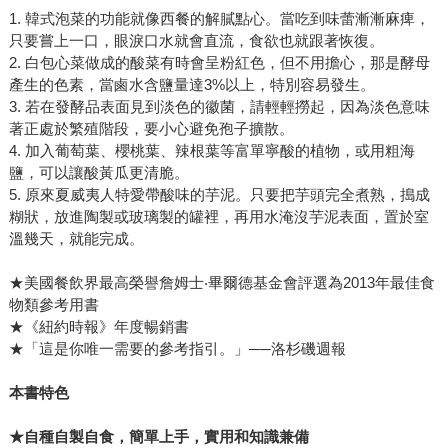
1. 韓式泡菜的功能就像西餐的解膩點心。當吃到味蕾漸漸麻痺，
只要嘗上一口，眼淚口水就會直流，食欲也就跟著恢復。
2. 白包心菜做成的酸菜有時會呈粉紅色，但不用擔心，那是酵母
產生的色素，當鹵水含鹽量達3%以上，特別容易發生。
3. 若在發酵品表面見到淡色的徽菌，請輕輕撈起，因為淡色意味
著正處於繁殖階段，要小心避免孢子擴散。
4. 加入葡萄葉、櫻桃葉、辣根葉等富單寧酸的植物，或用粗海
鹽，可以讓酸黃瓜更清脆。
5. 原來夏威夷人特愛帶酸味的芋泥。只要把芋頭完全煮熟，搗成
糊狀，放進陶製或玻璃製的罐裡，再用水淹沒芋泥表面，置於室
溫幾天，就能完成。
★美國餐飲界最高榮譽詹姆士‧畢爾德基金會評選為2013年最佳食
物類參考用書
★《紐約時報》年度暢銷書
★「這是你唯一需要的參考指引。」──洛杉磯週報
本書特色
★自種自製自食，簡單上手，實用和知識兼備