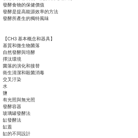
發酵食物的保健價值
發酵是提高能源效率的方法
發酵所產生的獨特風味
【CH3 基本概念和器具】
基質和微生物菌落
自然發酵與培酵
擇汰環境
菌落的演化和接替
衛生清潔和殺菌消毒
交叉汙染
水
鹽
有光照與無光照
發酵容器
玻璃罐發酵法
缸發酵法
缸蓋
缸的不同設計