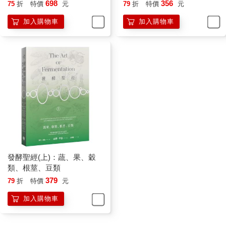
698
356
75
折
特價
元
79
折
特價
元
加入購物車
加入購物車
發酵聖經(上)：蔬、果、穀
類、根莖、豆類
379
79
折
特價
元
加入購物車