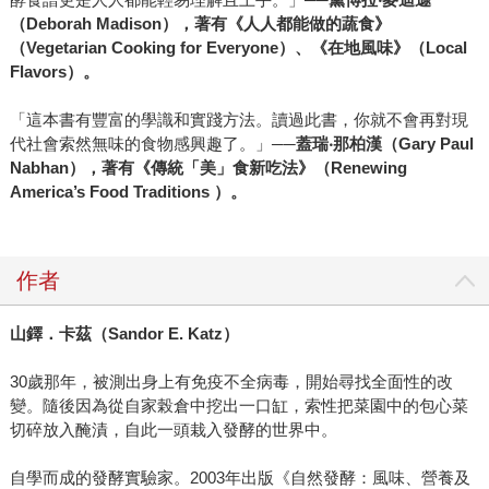
（
Deborah Madison
），著有《人人都能做的蔬食》
（
Vegetarian Cooking for Everyone
）、《在地風味》（
Local
Flavors
）。
「這本書有豐富的學識和實踐方法。讀過此書，你就不會再對現
代社會索然無味的食物感興趣了。」
──蓋瑞‧那柏漢（
Gary Paul
Nabhan
），著有《傳統「美」食新吃法》（
Renewing
America’s Food Traditions
）。
作者
山鐸．卡茲（
Sandor E. Katz
）
30歲那年，被測出身上有免疫不全病毒，開始尋找全面性的改
變。隨後因為從自家榖倉中挖出一口缸，索性把菜園中的包心菜
切碎放入醃漬，自此一頭栽入發酵的世界中。
自學而成的發酵實驗家。2003年出版《自然發酵：風味、營養及