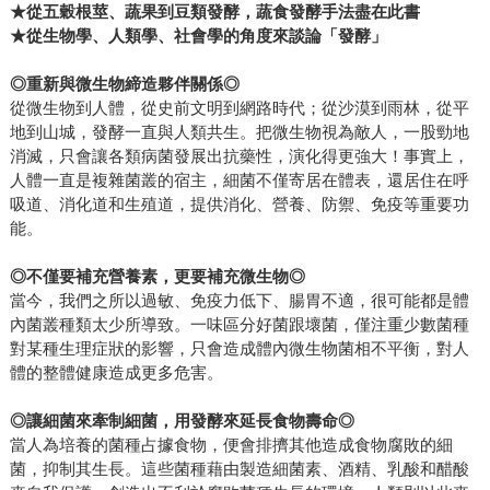
★從五穀根莖、蔬果到豆類發酵，蔬食發酵手法盡在此書
★從生物學、人類學、社會學的角度來談論「發酵」
◎重新與微生物締造夥伴關係◎
從微生物到人體，從史前文明到網路時代；從沙漠到雨林，從平
地到山城，發酵一直與人類共生。把微生物視為敵人，一股勁地
消滅，只會讓各類病菌發展出抗藥性，演化得更強大！事實上，
人體一直是複雜菌叢的宿主，細菌不僅寄居在體表，還居住在呼
吸道、消化道和生殖道，提供消化、營養、防禦、免疫等重要功
能。
◎不僅要補充營養素，更要補充微生物◎
當今，我們之所以過敏、免疫力低下、腸胃不適，很可能都是體
內菌叢種類太少所導致。一味區分好菌跟壞菌，僅注重少數菌種
對某種生理症狀的影響，只會造成體內微生物菌相不平衡，對人
體的整體健康造成更多危害。
◎讓細菌來牽制細菌，用發酵來延長食物壽命◎
當人為培養的菌種占據食物，便會排擠其他造成食物腐敗的細
菌，抑制其生長。這些菌種藉由製造細菌素、酒精、乳酸和醋酸