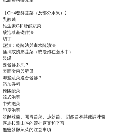
【CH4發酵蔬菜（及部分水果）】
乳酸菌
維生素C和發酵蔬菜
酸泡菜基礎作法
切丁
鹽漬：乾醃法與鹵水醃漬法
捶搗或擠壓蔬菜（或浸泡在鹵水中）
裝罐
要發酵多久？
表面黴菌與酵母
哪些蔬菜適合發酵？
添加香料
德國酸菜
韓式泡菜
中式泡菜
印度泡菜
發酵辣醬、開胃醬菜、莎莎醬、 甜酸醬和其他調味醬
喜馬拉雅山區的滾杜露克和辛齊
無鹽發酵蔬菜的注意事項