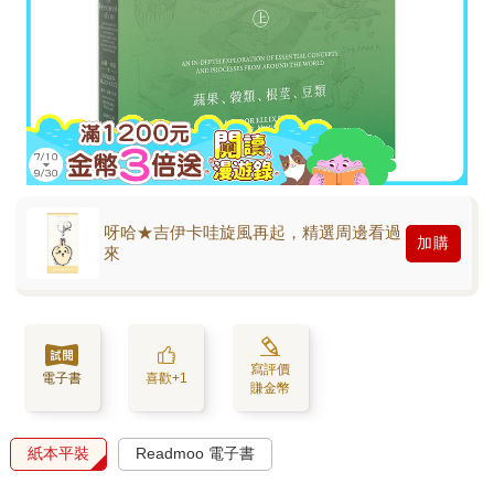
呀哈★吉伊卡哇旋風再起，精選周邊看過
加購
來
寫評價
電子書
喜歡+1
賺金幣
紙本平裝
Readmoo 電子書