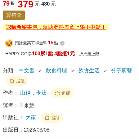
379
79
折
元
480
元
買整套
認購希望書包，幫助弱勢孩童上學不中斷！
15
預計最高可得金幣
點
?
100累1點 4點抵1元
HAPPY GO享
折抵無上限
分類：
中文書
＞
飲食料理
＞
飲食生活
＞
分子廚藝
追蹤
作者：
山鐸．卡茲
追蹤
譯者：
王秉慧
出版社：
大家
追蹤
出版日：
2023/03/08