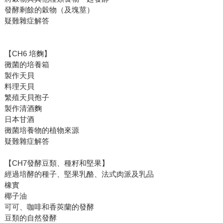
發酵剩餘的穀物（及塊莖）
疑難雜症解答
【CH6 培麴】
黴菌的培養箱
製作天貝
料理天貝
繁殖天貝孢子
製作清酒麴
日本甘酒
黴菌培養物的植物來源
疑難雜症解答
【CH7發酵豆類、種籽和堅果】
經過培酵的種子、堅果乳酪、法式肉派及乳品
橡實
椰子油
可可、咖啡和香莢蘭的發酵
豆類的自然發酵