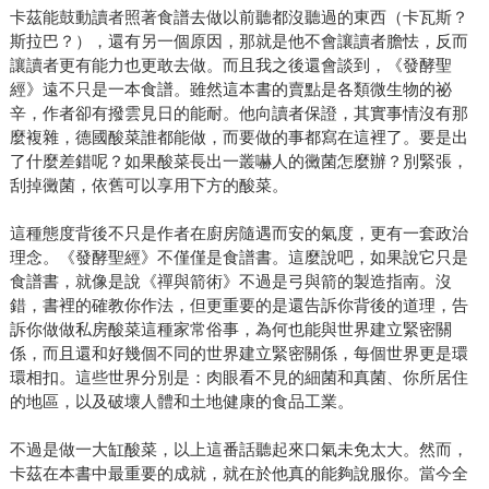
卡茲能鼓動讀者照著食譜去做以前聽都沒聽過的東西（卡瓦斯？
斯拉巴？），還有另一個原因，那就是他不會讓讀者膽怯，反而
讓讀者更有能力也更敢去做。而且我之後還會談到，《發酵聖
經》遠不只是一本食譜。雖然這本書的賣點是各類微生物的祕
辛，作者卻有撥雲見日的能耐。他向讀者保證，其實事情沒有那
麼複雜，德國酸菜誰都能做，而要做的事都寫在這裡了。要是出
了什麼差錯呢？如果酸菜長出一叢嚇人的黴菌怎麼辦？別緊張，
刮掉黴菌，依舊可以享用下方的酸菜。
這種態度背後不只是作者在廚房隨遇而安的氣度，更有一套政治
理念。《發酵聖經》不僅僅是食譜書。這麼說吧，如果說它只是
食譜書，就像是說《禪與箭術》不過是弓與箭的製造指南。沒
錯，書裡的確教你作法，但更重要的是還告訴你背後的道理，告
訴你做做私房酸菜這種家常俗事，為何也能與世界建立緊密關
係，而且還和好幾個不同的世界建立緊密關係，每個世界更是環
環相扣。這些世界分別是：肉眼看不見的細菌和真菌、你所居住
的地區，以及破壞人體和土地健康的食品工業。
不過是做一大缸酸菜，以上這番話聽起來口氣未免太大。然而，
卡茲在本書中最重要的成就，就在於他真的能夠說服你。當今全