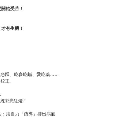
要開始受苦！
，才有生機！
氣急躁、吃多吃鹹、愛吃藥……
要校正。
…
疫系統都亮紅燈！
法：用自力「疏導」排出病氣