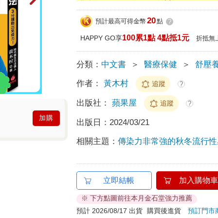
20
預計最高可得金幣
點
?
100累1點 4點抵1元
HAPPY GO享
折抵無
分類：
中文書
＞
醫療保健
＞
舒壓
作者：
黃木村
追蹤
?
出版社：
蘋果屋
追蹤
?
加購
出版日：
2024/03/21
相關主題：
傳染力非常強的秋冬流行性
立即結帳
加入購物車
※ 下方點圖前往本月金石堂強力推薦
預計 2026/08/17 出貨
購買後進貨
預訂門市