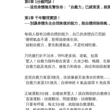
第0章 1分鐘問診！
──這些身體徵兆警告你：「自癒力」已經衰退，就
第1章 千年醫理實證！
──別讓身體失去自我恢復的能力，能自體排除病氣
每個人都有治療自體的能力，自己的身體自己照顧
˙哪裡氣血不通，那裡就痠痛生病。
˙啟動自癒力，要先動通氣血，不是吃補吃藥。
只吃藥打針不治本，99%更多病、老氣、短壽
˙驚人！自癒力隨時都在衰退：久坐少動、晚睡、生
˙自癒力顧及免疫力、修復力和壽命，病症和病因都
忽視自癒力衰退3徵兆，你就像被丟進沸水的青蛙…
˙自癒力衰退3大徵兆：自律神經 X 氣血循環 X 免
正確運動3分鐘，自癒效果驚人！源自隋朝的自癒療
˙直接運動：頭痛醫頭。間接運動：頭痛醫腳。
˙只要有呼吸，每次3分鐘，就能做自癒運動。
˙靜、軟的體內運動，做完不會覺得太疲累。