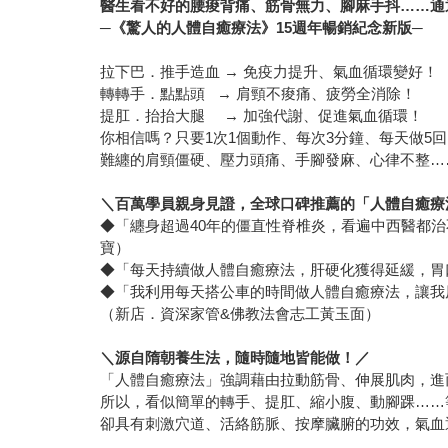
醫生看不好的腰痠背痛、筋骨無力、腳麻手抖……通
─《驚人的人體自癒療法》15週年暢銷紀念新版─
拉下巴．推手造血 → 免疫力提升、氣血循環變好！
轉轉手．點點頭 → 肩頸不痠痛、疲勞全消除！
提肛．抬抬大腿 → 加強代謝、促進氣血循環！
你相信嗎？只要1次1個動作、每次3分鐘、每天做5
難纏的肩頸僵硬、壓力頭痛、手腳發麻、心律不整…
＼百萬學員親身見證，全球口碑推薦的「人體自癒療
◆「纏身超過40年的僵直性脊椎炎，看遍中西醫都
寶）
◆「每天持續做人體自癒療法，肝硬化獲得延緩，胃
◆「我利用每天搭公車的時間做人體自癒療法，讓我
（新店．資深家管&佛教法會志工黃玉面）
＼源自隋朝養生法，隨時隨地皆能做！／
「人體自癒療法」強調藉由拉動筋骨、伸展肌肉，進
所以，看似簡單的轉手、提肛、縮小腹、動腳踝……
卻具有刺激穴道、活絡筋脈、按摩臟腑的功效，氣血