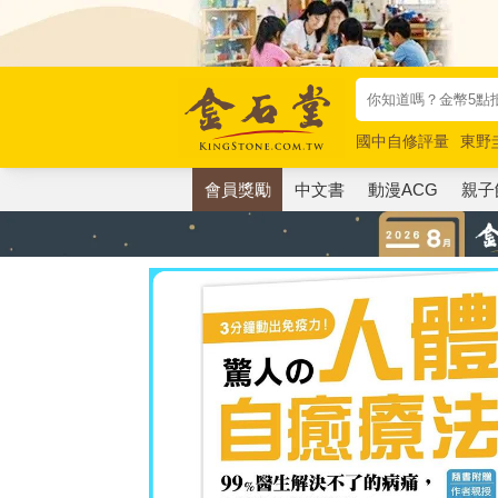
國中自修評量
東野
唯紅花綻放
奧德賽
會員獎勵
中文書
動漫ACG
親子