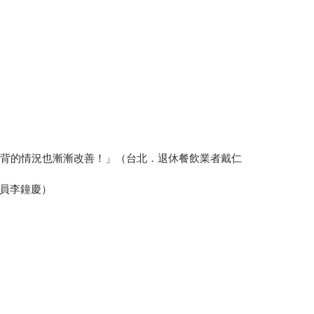
駝背的情況也漸漸改善！」（台北．退休餐飲業者戴仁
員李鐘慶）