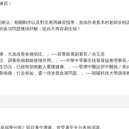
練習！
自癒療法」相關動作以及對症應用練習指導，並由作者黃木村老師全程
的各項問題獲得紓解，從此不再容易生病！
康，大為改善各種病症。」──前警政署副署長／余玉堂
症、調養疾病都能發揮作用。」──中華中草藥生技發展協會理事長
生功法，已經幫助無數人重獲健康。」──聖濟中醫診所中醫師／黃
骨病痛，行走裕如，還一併改善血液問題。」──朝陽科技大學講座
《幸福學分班》節目養生專家。曾受邀至全台各地演講。