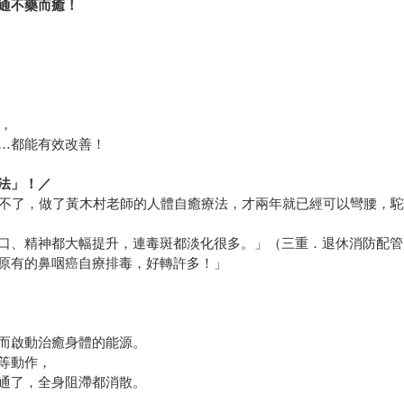
通不藥而癒！
回，
…都能有效改善！
法」！／
治不了，做了黃木村老師的人體自癒療法，才兩年就已經可以彎腰，
口、精神都大幅提升，連毒斑都淡化很多。」（三重．退休消防配管
原有的鼻咽癌自療排毒，好轉許多！」
而啟動治癒身體的能源。
等動作，
通了，全身阻滯都消散。