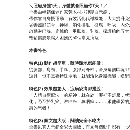
＼照顧身體1天，身體就會照顧你7天！／
全書由暢銷保健作家黃木村老師親自示範，
帶你靠自身慢運動，有效活化代謝機能，大大提升免
妥善照顧筋骨、神經、消化排泄、循環、呼吸、內分
啟動淋巴腺、扁桃腺、甲狀腺、乳腺、攝護腺的五大
輕鬆擺脫最讓人困擾的50個常見病症！
本書特色
特色(1) 動作超簡單，隨時隨地都能做！
從臉部、肩頸、手腳、腹部到脊椎，全身每個區塊都
道具，也不需要特殊場地，就能活化身體機能，喚醒
特色(2) 效果超驚人，疲病痠痛都擺脫！
「人體自癒療法」的精神，就在於「哪裡不舒服，就
化，乃至於乳癌、淋巴癌、鼻咽癌……，跟他學習的
惠的患者！
特色(3) 圖文超大版，閱讀完全不吃力！
全書以真人示範全彩大圖版，而且每個動作都有「步