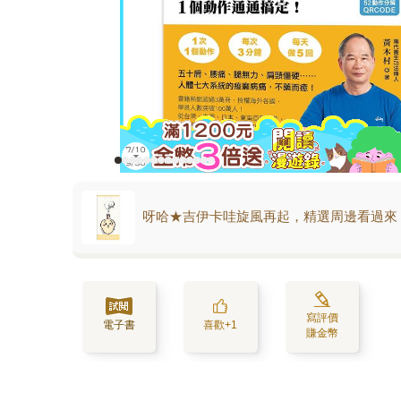
呀哈★吉伊卡哇旋風再起，精選周邊看過來
寫評價
電子書
喜歡+1
賺金幣