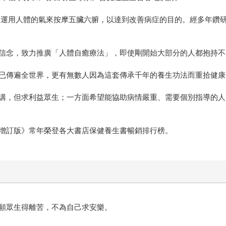
引運用人體的氣來按摩五臟六腑，以達到改善病症的目的。經多年鑽
信念，致力推廣「人體自癒療法」，即使剛開始大部分的人都抱持不
已傳遍全世界，更有無數人因為這套傳承千年的養生功法而重拾健康
講，但求利益眾生；一方面希望能協助病情嚴重、需要個別指導的人
增訂版》常年榮登各大書店保健養生書暢銷排行榜。
願眾生得離苦，不為自己求安樂。