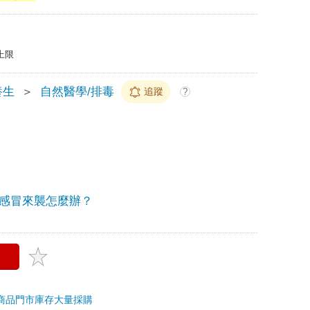
上限
養生
＞
自然醫學/排毒
追蹤
?
感冒來襲怎麼辦？
商品
門市庫存
大量採購