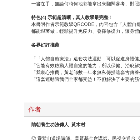
一書在手，無論何時何地都能拿出來翻閱參考、對照
特色(4) 示範超清晰，真人教學最完整！
本書附作者示範教學QRCODE，內容包含「人體
都能跟著做，輕鬆提升免疫力、發揮修復力，讓身體
各界好評推薦
「『人體自癒療法』這套功法運動，可以促進身體健
「它能有效啟動人體自癒的能力，所以保健、治痠解
「我衷心推薦，黃老師數十年來無私傳授這套古傳養
「這套運動讓我們全家都受益！不但解決了主要的筋
作者
隋朝養生功法傳人
黃木村
◎ 靈鷲山道場講師。普賢基金會講師。民視交通台