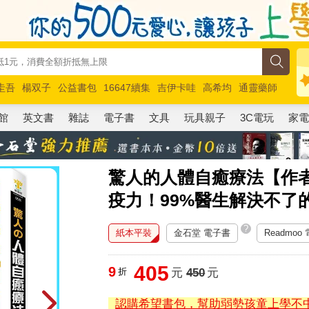
圭吾
楊双子
公益書包
16647續集
吉伊卡哇
高希均
通靈藥師
路邊攤新作
馬斯克
玩具總動員5
超慢跑
館
英文書
雜誌
電子書
文具
玩具親子
3C電玩
家
驚人的人體自癒療法【作者
疫力！99%醫生解決不了
?
紙本平裝
金石堂 電子書
Readmoo
405
9
折
元
450
元
認購希望書包，幫助弱勢孩童上學不