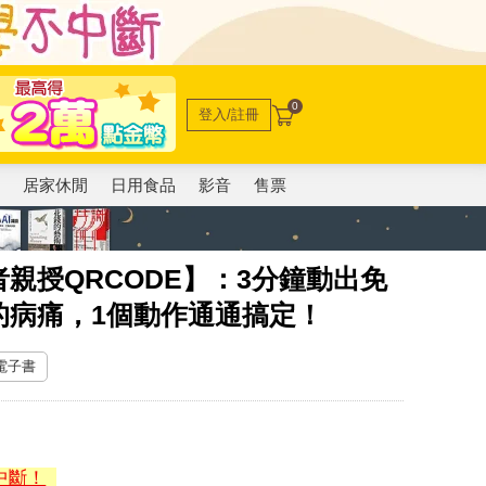
0
登入/註冊
電
居家休閒
日用食品
影音
售票
親授QRCODE】：3分鐘動出免
的病痛，1個動作通通搞定！
 電子書
中斷！