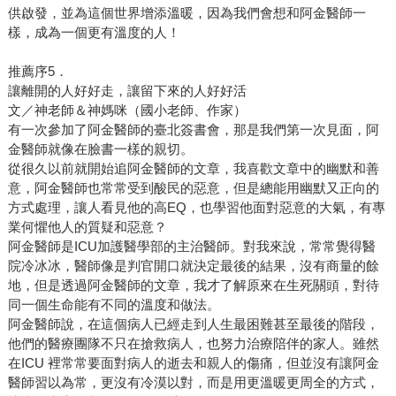
供啟發，並為這個世界增添溫暖，因為我們會想和阿金醫師一
樣，成為一個更有溫度的人！
推薦序5．
讓離開的人好好走，讓留下來的人好好活
文／神老師＆神媽咪（國小老師、作家）
有一次參加了阿金醫師的臺北簽書會，那是我們第一次見面，阿
金醫師就像在臉書一樣的親切。
從很久以前就開始追阿金醫師的文章，我喜歡文章中的幽默和善
意，阿金醫師也常常受到酸民的惡意，但是總能用幽默又正向的
方式處理，讓人看見他的高EQ，也學習他面對惡意的大氣，有專
業何懼他人的質疑和惡意？
阿金醫師是ICU加護醫學部的主治醫師。對我來說，常常覺得醫
院冷冰冰，醫師像是判官開口就決定最後的結果，沒有商量的餘
地，但是透過阿金醫師的文章，我才了解原來在生死關頭，對待
同一個生命能有不同的溫度和做法。
阿金醫師說，在這個病人已經走到人生最困難甚至最後的階段，
他們的醫療團隊不只在搶救病人，也努力治療陪伴的家人。雖然
在ICU 裡常常要面對病人的逝去和親人的傷痛，但並沒有讓阿金
醫師習以為常，更沒有冷漠以對，而是用更溫暖更周全的方式，