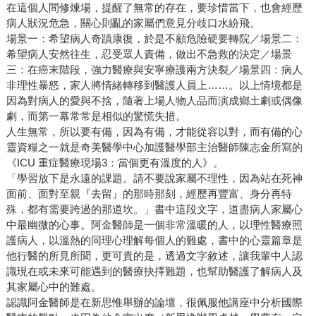
在這個人間修煉場，提醒了無常的存在，要珍惜當下，也會經歷
病人狀況危急，關心則亂的家屬們意見分歧口水紛飛。
場景一：希望病人奇蹟康復，於是不顧危險硬要轉院／場景二：
希望病人安然往生，忍受眾人責備，做出不急救的決定／場景
三：在癌末階段，強力醫療與安寧療護兩方決裂／場景四：病人
非理性暴怒，家人將情緒轉移到醫護人員上……。以上情境都是
因為對病人的愛與不捨，隨著上場人物人品而演成鄉土劇或偶像
劇，而第一幕常常是相似的驚慌失措。
人生無常，所以要有備，因為有備，才能從容以對，而有備的心
靈資糧之一就是奇美醫學中心加護醫學部主治醫師陳志金所寫的
《ICU 重症醫療現場3：當個更有溫度的人》。
「學習放下是永遠的課題。請不要說家屬不理性，因為站在死神
面前、面對至親『去留』的那時那刻，經歷再豐富、身分再特
殊，都有需要跨過的那道坎。」書中這段文字，道盡病人家屬心
中最幽微的心事。阿金醫師是一個非常溫暖的人，以理性醫療照
護病人，以溫熱的同理心理解每個人的難處，書中的心靈篇章是
他行醫的所見所聞，更可貴的是，透過文字敘述，讓我輩中人認
識現在或未來可能遇到的醫療抉擇難題，也幫助醫護了解病人及
其家屬心中的難處。
認識阿金醫師是在新思惟舉辦的論壇，很佩服他講座中分析國際