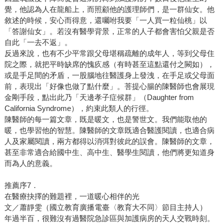
覺，他認為人在龍船上，而照顧他的護理師們，是一群仙女。他
敘述的時候，安心而得意，還囑咐我要「一人買一粒仙桃」以
「答謝仙女」。若沒有醫學背景，正常的人子都會害怕父親是否
自此「一去不返」。
反過來說，也有不少平常跟父母堪稱疏離的成年人，等到父母住
院之際，就把平時缺席的愧疚感（有時甚至這點還付之闕如），
或是手足間的矛盾，一股腦地往醫護身上發洩，在手足或父母面
前，表現出「好像也做了點什麼」。菩提心腸的陳醫師也會展現
金剛手段，點出此乃「天邊孝子症候群」（Daughter from
California Syndrome），約束此類人的行徑。
陳醫師的每一篇文章，既是暖文，也是警世文。我們能取他的
暖，也學習他的智慧。陳醫師的文章既適合醫護閱讀，也適合病
人及家屬閱讀，兩方都得以消弭對彼此的誤會。陳醫師的文章，
甚至非常適合給國中生、高中生、醫學生閱讀，他們將更知道身
而為人的意義。
推薦序7．
在醫療抉擇的難題裡，一道暖心相伴的光
文／蕭靜雯（國立教育廣播電臺〈教育大不同〉節目主持人）
年過半百，很難沒有過醫院急診區與加護病房的天人交戰時刻。