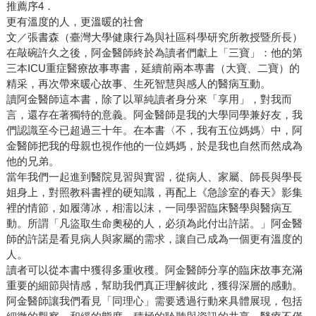
推薦序4．
更有溫度的人，更溫暖的社會
文／張書森（臺灣大學健康行為與社區科學研究所教授暨所長）
在敲碗許久之後，阿金醫師終於為讀者們獻上「三寶」：他的第
三本ICU重症醫療故事專書，延續前兩本專書（大寶、二寶）的
精采，再次帶來暖心故事、生死智慧與感人的醫病互動。
讀阿金醫師這本書，除了以單純讀者身分來「享用」，對我而
言，還存在著獨特的意義。阿金醫師是我的大學同學兼好友，我
們認識至今已超過三十年。在本書〈不，我有五位媽媽〉中，阿
金醫師把我的母親也視作他的一位媽媽，於是我也自然而然成為
他的兄弟。
當年我們一起進到醫院見習與實習，從病人、家屬、師長與學長
姐身上，對照教科書裡的硬知識，再配上《急診室的春天》影集
裡的情節，如履薄冰，相濡以沫，一同學習臨床醫學與醫病互
動。所謂「凡盜取生命奧秘的人，必須為此付出許諾。」阿金醫
師的許諾是看見病人與家屬的需求，讓自己成為一個更有溫度的
人。
讀者可以從本書中獲得多重收穫。阿金醫師分享的臨床故事充滿
重要的細節與情感，幫助我們真正理解彼此，獲得深層的感動。
阿金醫師讓我們看見「同理心」需要透過行動來具體展現，包括