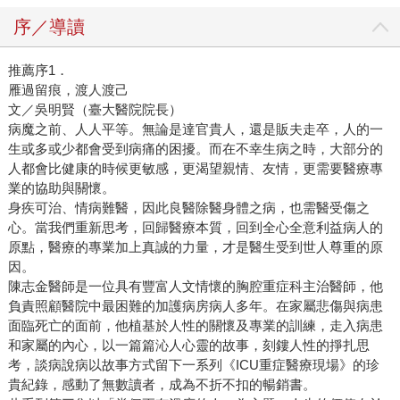
序／導讀
推薦序1．
雁過留痕，渡人渡己
文／吳明賢（臺大醫院院長）
病魔之前、人人平等。無論是達官貴人，還是販夫走卒，人的一
生或多或少都會受到病痛的困擾。而在不幸生病之時，大部分的
人都會比健康的時候更敏感，更渴望親情、友情，更需要醫療專
業的協助與關懷。
身疾可治、情病難醫，因此良醫除醫身體之病，也需醫受傷之
心。當我們重新思考，回歸醫療本質，回到全心全意利益病人的
原點，醫療的專業加上真誠的力量，才是醫生受到世人尊重的原
因。
陳志金醫師是一位具有豐富人文情懷的胸腔重症科主治醫師，他
負責照顧醫院中最困難的加護病房病人多年。在家屬悲傷與病患
面臨死亡的面前，他植基於人性的關懷及專業的訓練，走入病患
和家屬的內心，以一篇篇沁人心靈的故事，刻鏤人性的掙扎思
考，談病說病以故事方式留下一系列《ICU重症醫療現場》的珍
貴紀錄，感動了無數讀者，成為不折不扣的暢銷書。