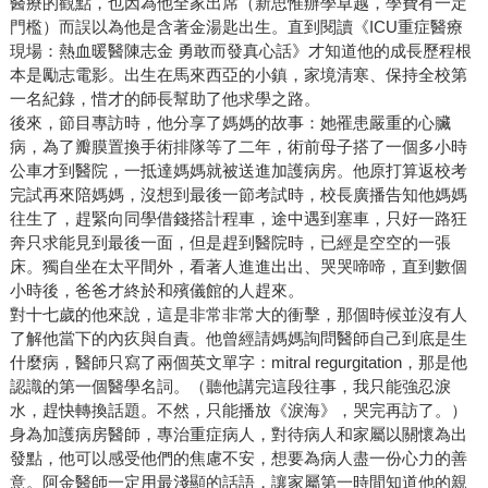
醫療的觀點，也因為他全家出席（新思惟辦學卓越，學費有一定
門檻）而誤以為他是含著金湯匙出生。直到閱讀《ICU重症醫療
現場：熱血暖醫陳志金 勇敢而發真心話》才知道他的成長歷程根
本是勵志電影。出生在馬來西亞的小鎮，家境清寒、保持全校第
一名紀錄，惜才的師長幫助了他求學之路。
後來，節目專訪時，他分享了媽媽的故事：她罹患嚴重的心臟
病，為了瓣膜置換手術排隊等了二年，術前母子搭了一個多小時
公車才到醫院，一抵達媽媽就被送進加護病房。他原打算返校考
完試再來陪媽媽，沒想到最後一節考試時，校長廣播告知他媽媽
往生了，趕緊向同學借錢搭計程車，途中遇到塞車，只好一路狂
奔只求能見到最後一面，但是趕到醫院時，已經是空空的一張
床。獨自坐在太平間外，看著人進進出出、哭哭啼啼，直到數個
小時後，爸爸才終於和殯儀館的人趕來。
對十七歲的他來說，這是非常非常大的衝擊，那個時候並沒有人
了解他當下的內疚與自責。他曾經請媽媽詢問醫師自己到底是生
什麼病，醫師只寫了兩個英文單字：mitral regurgitation，那是他
認識的第一個醫學名詞。（聽他講完這段往事，我只能強忍淚
水，趕快轉換話題。不然，只能播放《淚海》，哭完再訪了。）
身為加護病房醫師，專治重症病人，對待病人和家屬以關懷為出
發點，他可以感受他們的焦慮不安，想要為病人盡一份心力的善
意。阿金醫師一定用最淺顯的話語，讓家屬第一時間知道他的親