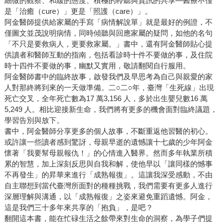
細微的觀察、和緩的態度、積極的聆聽與資訊的共享—醫療不僅
是「治癒（cure）」更是「照護（care）」。
阿金醫師提供給家屬的手寫「病情解說單」就是最好的例證，不
僅圖文並茂說明病情，同時傾聽與回應家屬的疑問，如他的名句
「不只是要救病人，更要救家屬。」書中，還有阿金醫師貼心提
供讀者和醫師互動的指南，包括看診時十件不要做的事，及住院
時十四件不要做的事，幽默又實用，敬請翻閱自行服用。
阿金醫師書中的臨終故事，啟發我們及早思考為自己與親愛的家
人對那終將到來的一天做準備。二○二○年，臺灣「生死線」出現
死亡交叉，全年死亡數為17 萬3,156 人，多於出生嬰兒數16 萬
5,249 人。相比迎接新生命，我們將有更多的機會面對臨終議題，
學習告別與放下。
書中，阿金醫師分享更多的個人故事，不斷重返他習醫的初心。
或許讓一些讀者感到驚訝，母親早逝的遺憾讓十七歲的少年阿金
懷著「我要幫母親報仇！」的心情進入醫界。然而多年執業所積
累的智慧，加上深刻反思與自我和解，使他早以「讓同樣的憾事
不再發生」的昇華來進行「成熟報復」。這讓我深受感動，不由
自主聯想到當代臺灣所面對的種種挑戰，我們需要有更多人進行
深層理解與溝通，以「成熟報復」之姿來避免重蹈遺憾。阿金，
這是我們三十多年來共享的「抱負」，是吧？
翻開這本書，能在忙碌生活之餘帶來對生命的洞察，為學子們提