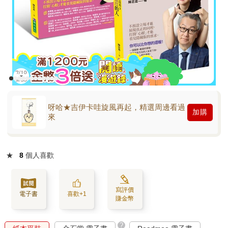
呀哈★吉伊卡哇旋風再起，精選周邊看過
加購
來
★
8
個人喜歡
寫評價
電子書
喜歡+1
賺金幣
?