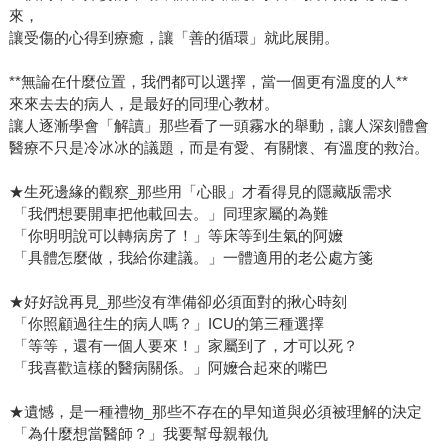
來，
讓受傷的心得到療癒，讓「善的循環」就此展開。
**無論在什麼位置，我們都可以選擇，當一個更有溫度的人**
來來去去的病人，是最好的同理心教材。
讓人逐漸學會「解讀」那些看了一頭霧水的舉動，讓人深刻體會
醫療不只是冷冰冰的議題，而是有愛、有關懷、有溫度的救治。
★生死邊緣的觀察_那些用「心眼」才看得見的隱藏版需求
「我們想要開車把他載回去。」同理家屬的為難
「你明明說可以轉病房了！」等床等到生氣的阿嬤
「具體怎麼做，我給你建議。」一體適用的老公處方箋
★好好說再見_那些沒有準備卻必須面對的揪心時刻
「你照顧過往生的病人嗎？」ICU的第三種選擇
「等等，還有一個人要來！」家屬到了，才可以死？
「我喜歡這樣的醫病關係。」阿嬤合起來的嘴巴
★遺憾，是一種禮物_那些不存在的早知道與必須被理解的決定
「為什麼想當醫師？」我要幫母親報仇