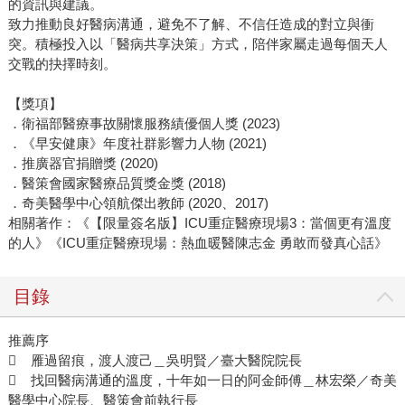
的資訊與建議。
致力推動良好醫病溝通，避免不了解、不信任造成的對立與衝
突。積極投入以「醫病共享決策」方式，陪伴家屬走過每個天人
交戰的抉擇時刻。
【獎項】
．衛福部醫療事故關懷服務績優個人獎 (2023)
．《早安健康》年度社群影響力人物 (2021)
．推廣器官捐贈獎 (2020)
．醫策會國家醫療品質獎金獎 (2018)
．奇美醫學中心領航傑出教師 (2020、2017)
相關著作：《【限量簽名版】ICU重症醫療現場3：當個更有溫度
的人》《ICU重症醫療現場：熱血暖醫陳志金 勇敢而發真心話》
目錄
推薦序
 雁過留痕，渡人渡己＿吳明賢／臺大醫院院長
 找回醫病溝通的溫度，十年如一日的阿金師傅＿林宏榮／奇美
醫學中心院長、醫策會前執行長