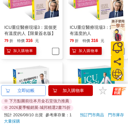
ICU重症醫療現場3：當個更
ICU重症醫療現場3：當個更
有溫度的人【限量簽名版】
有溫度的人
316
316
79
折
特價
元
79
折
特價
元
加入購物車
加入購物車
立即結帳
加入購物車
※ 下方點圖前往本月金石堂強力推薦
※ 2026夏季暢銷展-城邦精選2書75折
預計 2026/08/10 出貨
參考庫存量：1
預訂門市商品
門市庫存
大量採購
ICU重症醫療現場2：用生命
ICU重症醫療現場：熱血暖