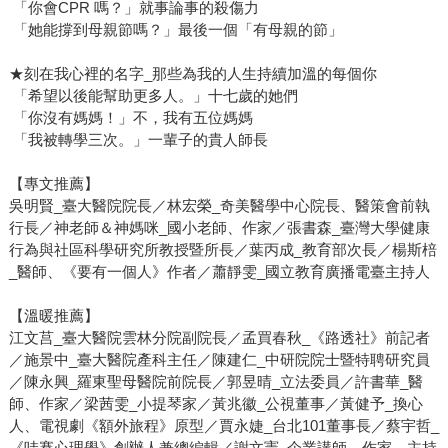
「你會CPR 嗎？」就事論事的殺傷力
「她能撐到母親節嗎？」最後一個「有母親的節」
★刻在我心裡的名字_那些為我的人生持續加溫的每個你
「希望以後能幫助更多人。」十七歲的她們
「你沒有媽媽！」不，我有五位媽媽
「我被轉學三次。」一輩子的貴人師長
【專文推薦】
吳明賢_臺大醫院院長／林宏榮_奇美醫學中心院長、醫策會前執
行長／神老師＆神媽咪_國小老師、作家／張書森_臺灣大學健康
行為與社區科學研究所教授暨所長／葉丙成_教育部次長／楊斯棓
_醫師、《要有一個人》作者／蕭靜雯_國立教育廣播電臺主持人
【溫暖推薦】
江文莒_臺大醫院雲林分院副院長／孟買春秋_《路透社》前記者
／施景中_臺大醫院產科主任／陳建仁_中研院院士暨特聘研究員
／陳永興_羅東聖母醫院前院長／郭昱晴_立法委員／許書華_醫
師、作家／梁茜雯_小提琴家／黃兆徽_公視董事／黃健予_換心
人、電視劇《額外旅程》原型／賈永婕_台北101董事長／蔡宇哲_
《哇賽心理學》創辦人兼總編輯／謝文憲_企業講師、作家、主持