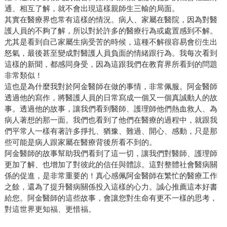
通、相互了解，就不會出現這樣親師生三輸的局面。
其實在醫療界也常有這樣的情況。病人、家屬在醫院，因為對醫
護人員的不夠了解，所以對於許多的醫療行為或處置感到不解。
尤其是看到自己家屬生病受苦的時候，這種不解很容易會衍生出
怒氣，最後甚至變成對醫護人員負面的情緒跟行為。我每次看到
這樣的新聞，都感同身受，因為這跟我們在教育界所看到的問題
非常類似！
這也是為什麼我對於阿金醫師在做的事情，非常佩服。阿金醫師
透過他的寫作，將醫護人員的日常寫成一個又一個真誠動人的故
事。透過他的故事，讓我們看到醫師、護理師他們熱血救人、為
病人著想的那一面。我們也看到了他們在醫療的過程中，就跟我
們平常人一樣有著許多掙扎、猶豫、難過、開心、感動，只是那
些可能是病人跟家屬在醫療背後所看不到的。
阿金醫師的故事幫助我們看到了這一切，讓我們對醫師、護理師
更加了解、也增加了對彼此的信任與體諒。這對整體社會醫病關
係的促進，是非常重要的！真心感佩阿金醫師在繁忙的醫療工作
之餘，還為了提升醫病關係投入這樣的心力。誠心推薦這本好書
給您。阿金醫師的這些故事，會讓您對生命有更不一樣的思考，
對這世界更知福、更惜福。