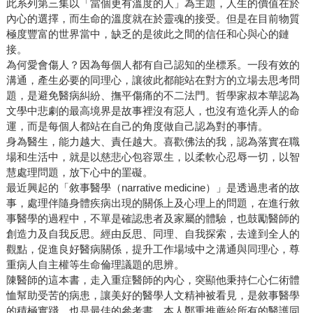
此系列第三集以「當個更有溫度的人」為主題，人生的價值在於
內心的選擇，而生命的溫度就在於靈魂的接受。但是在目前物質
極度豐富的世界當中，缺乏的是彼此之間的信任和心與心的鏈
接。
為何愛會傷人？因為每個人都有自己認知的坐標系。一段有效的
溝通，產生必要的同理心，讓彼此都能站在對方的立場去思考問
題，是避免醫病糾紛、撫平傷痛的不二法門。哲學家叔本華認為
文學中悲劇的最高境界是故事裡沒有惡人，也沒有造化弄人的命
運，而是每個人都站在自己的角度做自己認為對的事情。
身為醫生，能力越大、責任越大。喜歡佛法的我，認為落實在職
場和生活中，就是以慈悲心包容眾生，以柔軟心忍辱一切，以智
慧處理問題，放下心中的罣礙。
最近興起的「敘事醫學（narrative medicine）」是透過患者的故
事，處理伴隨身體疾病出現的關係上及心理上的問題，在進行敘
事醫學的過程中，不單是確認患者及家屬的體驗，也鼓勵醫師的
創造力及自我反思。經由反思、同理、自我探索，去達到全人的
觀點，促進良好醫病關係，提升工作場域中之溝通與同理心，尊
重病人自主權等生命倫理議題的思辨。
陳醫師的這本書，走入重症醫師的內心，突顯他秉持仁心仁術體
恤幫助受苦的病患，讓美好的醫學人文精神被看見，是敘事醫學
的積極實踐，也是最佳的參考書，本人鄭重推薦給所有的醫護同