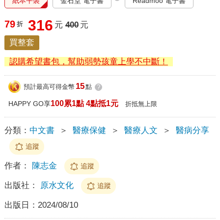
紙本平裝
金石堂 電子書
Readmoo 電子書
316
79
折
元
400
元
買整套
認購希望書包，幫助弱勢孩童上學不中斷！
15
預計最高可得金幣
點
?
100累1點 4點抵1元
HAPPY GO享
折抵無上限
分類：
中文書
＞
醫療保健
＞
醫療人文
＞
醫病分享
追蹤
作者：
陳志金
追蹤
出版社：
原水文化
追蹤
出版日：
2024/08/10