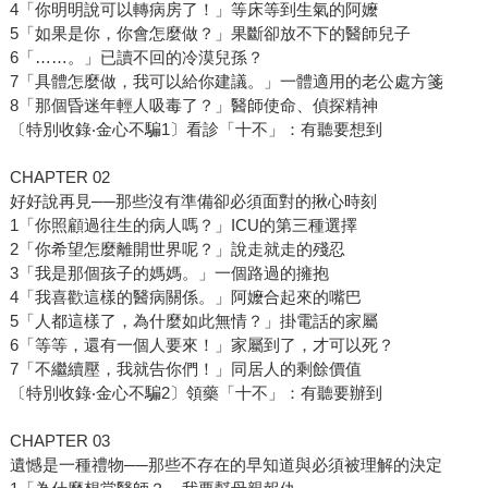
4「你明明說可以轉病房了！」等床等到生氣的阿嬤
5「如果是你，你會怎麼做？」果斷卻放不下的醫師兒子
6「……。」已讀不回的冷漠兒孫？
7「具體怎麼做，我可以給你建議。」一體適用的老公處方箋
8「那個昏迷年輕人吸毒了？」醫師使命、偵探精神
〔特別收錄‧金心不騙1〕看診「十不」：有聽要想到
CHAPTER 02
好好說再見──那些沒有準備卻必須面對的揪心時刻
1「你照顧過往生的病人嗎？」ICU的第三種選擇
2「你希望怎麼離開世界呢？」說走就走的殘忍
3「我是那個孩子的媽媽。」一個路過的擁抱
4「我喜歡這樣的醫病關係。」阿嬤合起來的嘴巴
5「人都這樣了，為什麼如此無情？」掛電話的家屬
6「等等，還有一個人要來！」家屬到了，才可以死？
7「不繼續壓，我就告你們！」同居人的剩餘價值
〔特別收錄‧金心不騙2〕領藥「十不」：有聽要辦到
CHAPTER 03
遺憾是一種禮物──那些不存在的早知道與必須被理解的決定