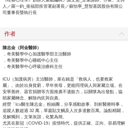
人／羅一鈞_衛福部疾管署副署長／蘇怡寧_慧智基因股份有限公
司董事長暨執行長
作者
陳志金（阿金醫師）
．奇美醫學中心加護醫學部主治醫師
．奇美醫學中心睡眠中心主任
．奇美醫學中心呼吸治療科主任
ICU（加護病房）主治醫師，座右銘是「救病人，也要救家
屬」。由於出身貧窮，早年喪母，更能同理病人與家屬立場。在
安寧善終、器官捐贈等方面推廣不遺餘力，以關懷為出發點，協
助家屬轉念、解除內疚與自責。
經營「Icu醫生陳志金」粉絲團，分享感動故事、剖析醫療時事，
追蹤人數超過 32 萬，單篇貼文觸及人次多達數百萬。論點精闢，
見解獨到，文筆灰諧，化繁為簡。
尤其在新冠（COVID-19）疫情時代，提供正確、正向、容易理解