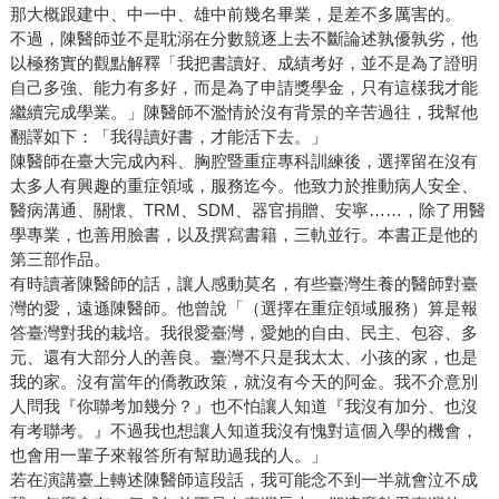
那大概跟建中、中一中、雄中前幾名畢業，是差不多厲害的。
不過，陳醫師並不是耽溺在分數競逐上去不斷論述孰優孰劣，他
以極務實的觀點解釋「我把書讀好、成績考好，並不是為了證明
自己多強、能力有多好，而是為了申請獎學金，只有這樣我才能
繼續完成學業。」陳醫師不濫情於沒有背景的辛苦過往，我幫他
翻譯如下：「我得讀好書，才能活下去。」
陳醫師在臺大完成內科、胸腔暨重症專科訓練後，選擇留在沒有
太多人有興趣的重症領域，服務迄今。他致力於推動病人安全、
醫病溝通、關懷、TRM、SDM、器官捐贈、安寧……，除了用醫
學專業，也善用臉書，以及撰寫書籍，三軌並行。本書正是他的
第三部作品。
有時讀著陳醫師的話，讓人感動莫名，有些臺灣生養的醫師對臺
灣的愛，遠遜陳醫師。他曾說「（選擇在重症領域服務）算是報
答臺灣對我的栽培。我很愛臺灣，愛她的自由、民主、包容、多
元、還有大部分人的善良。臺灣不只是我太太、小孩的家，也是
我的家。沒有當年的僑教政策，就沒有今天的阿金。我不介意別
人問我『你聯考加幾分？』也不怕讓人知道『我沒有加分、也沒
有考聯考。』不過我也想讓人知道我沒有愧對這個入學的機會，
也會用一輩子來報答所有幫助過我的人。」
若在演講臺上轉述陳醫師這段話，我可能念不到一半就會泣不成