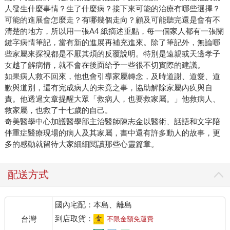
人發生什麼事情？生了什麼病？接下來可能的治療有哪些選擇？
可能的進展會怎麼走？有哪幾個走向？顧及可能聽完還是會有不
清楚的地方，所以用一張A4 紙摘述重點，每一個家人都有一張關
鍵字病情筆記，當有新的進展再補充進來。除了筆記外，無論哪
些家屬來探視都是不厭其煩的反覆說明。特別是遠親或天邊孝子
女越了解病情，就不會在後面給予一些很不切實際的建議。
如果病人救不回來，他也會引導家屬轉念，及時道謝、道愛、道
歉與道別，還有完成病人的未竟之事，協助解除家屬內疚與自
責。他透過文章提醒大眾「救病人，也要救家屬。」他救病人、
救家屬，也救了十七歲的自己。
奇美醫學中心加護醫學部主治醫師陳志金以醫術、話語和文字陪
伴重症醫療現場的病人及其家屬，書中還有許多動人的故事，更
多的感動就留待大家細細閱讀那些心靈篇章。
配送方式
國內宅配：本島、離島
到店取貨：
台灣
不限金額免運費