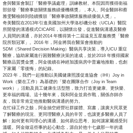
會與醫策會製訂「醫療爭議處理」訓練教材。本院因而獲得衛福
部頒發「醫療事故關懷服務績優機構獎」，本人、阿金醫師和蔡
雅雯醫檢師則陸續獲頒「醫療事故關懷服務績優個人獎」。
奇美醫院在2013年引進美國加州大學洛杉磯分校（UCLA）醫院
所開發的溝通模式CICARE，以關懷出發，促進醫病溝通及醫療
人員間的溝通，亦於2014 年獲得第十二屆遠見五星服務獎「醫療
院所類冠軍」。2016 年，阿金將我在醫策會推動的
SDM（Shared Decision Making）醫病共享決策，導入ICU 重症
醫療，協助家屬進行困難醫療決策的達成，並於2018 年獲得國家
醫療品質獎金獎，阿金後續在神經加護病房中普遍地推動，也創
下家屬「零後悔」的紀錄。
2023 年，我們一起推動以美國健康照護促進協會（IHI）Joy in
Work（樂在工作）為基礎的「樂在團隊合作（Joy in Team
work）」活動及員工健康生活型態，致力打造更健康、更快樂、
更幸福的職場。這十幾年來，我和阿金並肩作戰，關係亦師亦
友，我非常肯定他推動醫病溝通的努力。
在忙碌工作之餘，阿金抽空經營社群媒體、寫書，讓廣大民眾更
了解醫療的現況、更同理醫療人員的辛苦，也讓更多醫療人員了
解：如何更有同理心的溝通、如何易位思考、如何讓家屬感受到
溫暖。阿金做這些事的起心動念，源自於他十七歲那一年的遺