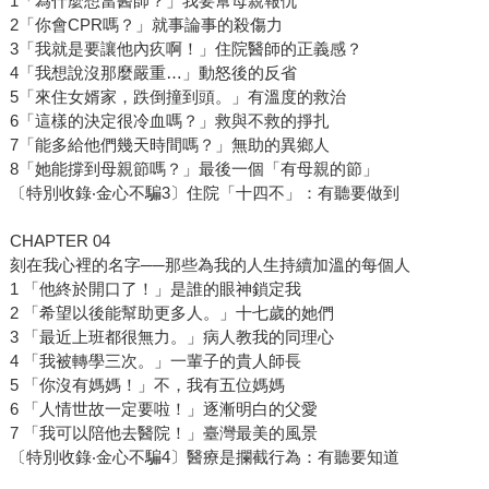
1「為什麼想當醫師？」我要幫母親報仇
2「你會CPR嗎？」就事論事的殺傷力
3「我就是要讓他內疚啊！」住院醫師的正義感？
4「我想說沒那麼嚴重…」動怒後的反省
5「來住女婿家，跌倒撞到頭。」有溫度的救治
6「這樣的決定很冷血嗎？」救與不救的掙扎
7「能多給他們幾天時間嗎？」無助的異鄉人
8「她能撐到母親節嗎？」最後一個「有母親的節」
〔特別收錄‧金心不騙3〕住院「十四不」：有聽要做到
CHAPTER 04
刻在我心裡的名字──那些為我的人生持續加溫的每個人
1 「他終於開口了！」是誰的眼神鎖定我
2 「希望以後能幫助更多人。」十七歲的她們
3 「最近上班都很無力。」病人教我的同理心
4 「我被轉學三次。」一輩子的貴人師長
5 「你沒有媽媽！」不，我有五位媽媽
6 「人情世故一定要啦！」逐漸明白的父愛
7 「我可以陪他去醫院！」臺灣最美的風景
〔特別收錄‧金心不騙4〕醫療是攔截行為：有聽要知道