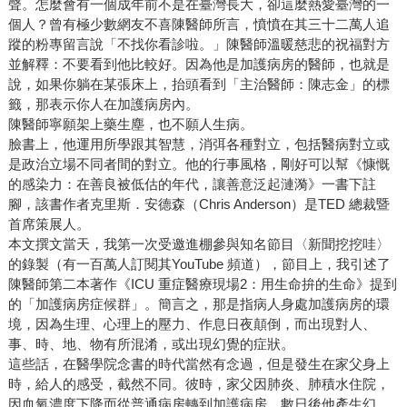
聲。怎麼會有一個成年前不是在臺灣長大，卻這麼熱愛臺灣的一
個人？曾有極少數網友不喜陳醫師所言，憤憤在其三十二萬人追
蹤的粉專留言說「不找你看診啦。」陳醫師溫暖慈悲的祝福對方
並解釋：不要看到他比較好。因為他是加護病房的醫師，也就是
說，如果你躺在某張床上，抬頭看到「主治醫師：陳志金」的標
籤，那表示你人在加護病房內。
陳醫師寧願架上藥生塵，也不願人生病。
臉書上，他運用所學跟其智慧，消弭各種對立，包括醫病對立或
是政治立場不同者間的對立。他的行事風格，剛好可以幫《慷慨
的感染力：在善良被低估的年代，讓善意泛起漣漪》一書下註
腳，該書作者克里斯．安德森（Chris Anderson）是TED 總裁暨
首席策展人。
本文撰文當天，我第一次受邀進棚參與知名節目〈新聞挖挖哇〉
的錄製（有一百萬人訂閱其YouTube 頻道），節目上，我引述了
陳醫師第二本著作《ICU 重症醫療現場2：用生命拚的生命》提到
的「加護病房症候群」。簡言之，那是指病人身處加護病房的環
境，因為生理、心理上的壓力、作息日夜顛倒，而出現對人、
事、時、地、物有所混淆，或出現幻覺的症狀。
這些話，在醫學院念書的時代當然有念過，但是發生在家父身上
時，給人的感受，截然不同。彼時，家父因肺炎、肺積水住院，
因血氧濃度下降而從普通病房轉到加護病房，數日後他產生幻