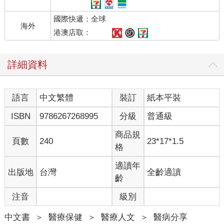
國際快遞：全球
海外
港澳店取：
詳細資料
語言
中文繁體
裝訂
紙本平裝
ISBN
9786267268995
分級
普通級
商品規
頁數
240
23*17*1.5
格
適讀年
出版地
台灣
全齡適讀
齡
注音
級別
中文書
＞
醫療保健
＞
醫療人文
＞
醫病分享