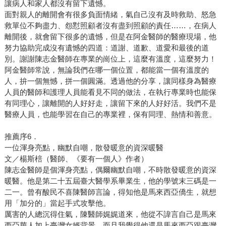
讓病人和家人都沒有留下遺憾。
面對親人的離開會有很多負面情緒，氣自己沒有及時救助、怒急
救單位不夠盡力、怨懟照顧者沒有盡到照顧的責任……，在病人
離開後，就會留下很多的遺憾，但是在阿金醫師的醫療現場，他
努力協助完成沒有遺憾的四道：道謝、道歉、道愛和最後的道
別。謝謝陳志金醫師在專業的崗位上，這麼有溫度，這麼努力！
阿金醫師常說，無論我們在哪一個位置，都能當一個有溫度的
人，拚一個無憾，拼一個圓滿。透過他的分享，讓同樣身為醫療
人員的醫師和護理人員能看見不同的做法，在執行專業時也能保
有同理心，讓離開的人好好走，讓留下來的人好好活。我們不是
醫療人員，也能學習在自己的專業裡，保有同理、熱情和善意。
推薦序6．
一位渾身亮點，幽默自嘲，散發暖意的資深暖醫
文／楊斯棓（醫師、《要有一個人》作者）
陳志金醫師是個渾身亮點，偶爾幽默自嘲，不時散發暖意的資深
暖醫。他是第二十五屆臺大醫學系畢業生，他的學號末三碼是一
二一。曾有酸民不喜陳醫師言論，得知他是馬來西亞僑生，就想
用「加分的」當起手式攻擊他。
厲害的人總沉得住氣，陳醫師娓娓道來，他從不諱言自己是馬來
西亞華人加上臺灣女婿背景，而且我覺得他還是馬來西亞跟臺灣