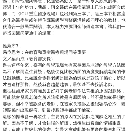
憾，如今他能夠轉念，化遺憾為動力，是一件令人欣慰的事。
經過十年的努力，我想，阿金醫師在醫病溝通上已進化成阿金師
傅，而《ICU 重症醫療現場》也出到第三本了。這三本都相當適
合作為醫學生或年輕住院醫師學習醫病溝通或同理心的教材，也
很適合一般民眾閱讀。本人極力推薦阿金師傅這本書，讓我們一
起找回醫病溝通中的溫度！
推薦序3．
易位思考：在教育和重症醫療現場同等重要
文／葉丙成（教育部次長）
過去這些年來，臺灣的教學現場常有家長因為老師的教學方法因
為不了解而產生質疑，然後便從比較負面的角度去解讀老師的作
法跟動機。比如說會覺得老師是因為偷懶或是對孩子偏心，所以
才會這樣那樣。然後就會越想越氣，最後甚至去投訴老師。
但往往如果家長有願意去好好了解老師作法背後的原因跟脈絡，
可能就會發現老師之所以這樣教是有原因的，並不是如家長想的
那樣。但不幸被誤會的老師，在被家長投訴之後很容易心冷，親
師關係也出現裂痕。到最後親師生都成了輸家。
這樣的憾事會一再發生，主要的原因在於親師之間缺乏相互的了
解。因為不了解，才會錯誤的解讀，然後生出負面的情緒跟反
應，造成了對彼此的傷害。如果大家彼此能有更多的機會相互溝