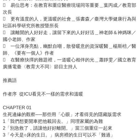
 易位思考：在教育和重症醫療現場同等重要＿葉丙成／教育部
次長
 更有溫度的人，更溫暖的社會＿張書森／臺灣大學健康行為與
社區科學研究所教授暨所長
 讓離開的人好好走，讓留下來的人好好活＿神老師＆神媽咪／
國小老師、作家
 一位渾身亮點，幽默自嘲，散發暖意的資深暖醫＿楊斯棓／醫
師、《要有一個人》作者
 在醫療抉擇的難題裡，一道暖心相伴的光＿蕭靜雯／國立教育
廣播電臺〈教育大不同〉節目主持人
推薦語
作者序 從ICU看見不一樣的需求和溫暖
CHAPTER 01
生死邊緣的觀察──那些用「心眼」才看得見的隱藏版需求
1「我們想要開車把他載回去。」同理家屬的為難
2「別急救了，請讓他好好離開。」當三個重症一起來
3「今天是○床的生日。」病房裡的生日可以不「難過」