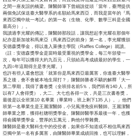
之間一座友誼的橋梁。陳醫師筆下曾細說從頭「當年，臺灣提供
兩個免試保送臺大醫學系的名額給馬來西亞，而我是當年的『馬
來西亞獨中統一考試』的第一名（生物、化學、數學三科是全國
最高分）」。
我讀過李光耀的傳記，陳醫師那段話，讓我想起李光耀在那個年
紀亦是新加坡和馬來亞（馬來西亞的前身）第一名，李光耀獲頒
安德森獎學金，得以進入萊佛士學院（Raffles College）就讀。
（註：安德森獎學金是當時最受重視的獎學金，每三年頒發一
次，每年可以獲得大約九百元，只頒給高考成績最好的學生，一
九四○年這期得主是李光耀。）
也許有些人還會想說「就算你是馬來西亞最厲害，你進臺大醫學
系之後，會不會被本地生屌打？」陳醫師勝者不驕的解釋「大一
第二學期，我得了書卷獎（全班排名前5％，我們班有140 人，所
以有7 人會得獎），大二、大七也各得一次，共是三次書卷獎，
最後是以全班第10 名畢業（畢業時，班上剩下135 人）。」他們
班第一名畢業生是王麗潔醫師，小兒風溼免疫科醫師。王麗潔醫
師畢業之際，獲得杜聰明獎學金。陳醫師醫學系最後一年，也獲
得俞國華獎學金，豐厚的五萬元，夠他付學雜費。
陳醫師是臺大醫科生中的佼佼者，如果你不知道或不相信馬來西
亞獨中第一名有多厲害，由陳醫師畢業成績回推，也可以理解，