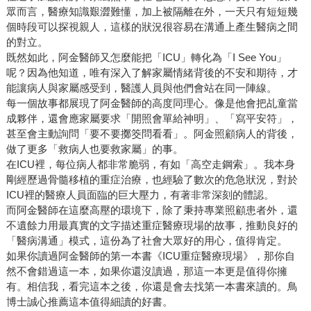
眾而言，醫療知識艱澀難懂，加上被隔離在外，一天只有短短幾
個時段可以探視親人，這樣的狀況很容易在溝通上產生醫病之間
的對立。
既然如此，阿金醫師又怎麼能把「ICU」轉化為「I See You」
呢？因為他知道，唯有深入了解家屬情緒背後的不安和期待，才
能讓病人與家屬感受到，醫護人員與他們會站在同一陣線。
每一個故事都展現了阿金醫師的高度同理心。像是他會把乩童當
成夥伴，還會應家屬要求「開照會單給神明」、「寫平安符」，
甚至會主動詢問「要不要擲筊問看看」。阿金照顧病人的背後，
做了更多「救病人也要救家屬」的事。
在ICU裡，每位病人都非常脆弱，有如「高空走鋼索」。我本身
剛經歷過骨髓移植的重症治療，也經驗了數次的危急狀況，對於
ICU裡的醫療人員面臨的巨大壓力，有著非常深刻的體認。
而阿金醫師在這麼高壓的環境下，除了秉持專業照顧患者外，還
不遺餘力用最真實的文字描述重症醫療現場的故事，推動良好的
「醫病溝通」模式，這份為了社會大眾好的用心，值得肯定。
如果你讀過阿金醫師的第一本書《ICU重症醫療現場》，那你自
然不會錯過這一本，如果你還沒讀過，那這一本更是值得你擁
有。相信我，看完這本之後，你還是會去找第一本書來讀的。鳥
博士誠心推薦這本值得細讀的好書。