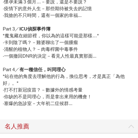
‧懷孕未滿３個月…－要說，還是不要說？
‧疫情下的意外人生－那些期待被失去的記憶
‧我搶的不只時間，還有一個家的幸福...
Part 3／
ICU偵探事件簿
*魔鬼藏在細節裡，你以為的這樣可能是那樣…*
‧卡到陰了嗎？－雞婆聊出了一個腫瘤
‧清醒的植物人？－肉毒桿菌中毒事件
‧一個撤回DNR的決定－看見人性最真實那面...
Part 4／
有一種信任，叫同理心
*站在他的角度去理解他的行為，換位思考，才是真正「為他
好」。*
‧打不打新冠疫苗？－數據外的情感考量
‧你缺的不是同理心，而是拿出來用的機會！
‧塞爆的急診室－大年初二症候群...
名人推薦