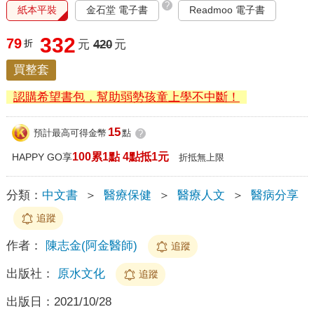
?
紙本平裝
金石堂 電子書
Readmoo 電子書
332
79
折
元
420
元
買整套
認購希望書包，幫助弱勢孩童上學不中斷！
15
預計最高可得金幣
點
?
100累1點 4點抵1元
HAPPY GO享
折抵無上限
分類：
中文書
＞
醫療保健
＞
醫療人文
＞
醫病分享
追蹤
作者：
陳志金(阿金醫師)
追蹤
出版社：
原水文化
追蹤
出版日：
2021/10/28