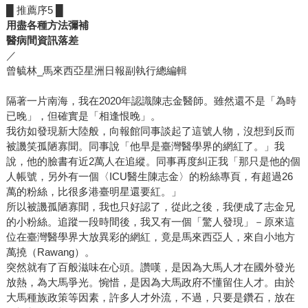
█ 推薦序5 █
用盡各種方法彌補
醫病間資訊落差
／
曾毓林_馬來西亞星洲日報副執行總編輯
隔著一片南海，我在2020年認識陳志金醫師。雖然還不是「為時
已晚」，但確實是「相逢恨晚」。
我彷如發現新大陸般，向報館同事談起了這號人物，沒想到反而
被譏笑孤陋寡聞。同事說「他早是臺灣醫學界的網紅了。」我
說，他的臉書有近2萬人在追縱。同事再度糾正我「那只是他的個
人帳號，另外有一個〈ICU醫生陳志金〉的粉絲專頁，有超過26
萬的粉絲，比很多港臺明星還要紅。」
所以被譏孤陋寡聞，我也只好認了，從此之後，我便成了志金兄
的小粉絲。追蹤一段時間後，我又有一個「驚人發現」－原來這
位在臺灣醫學界大放異彩的網紅，竟是馬來西亞人，來自小地方
萬撓（Rawang）。
突然就有了百般滋味在心頭。讚嘆，是因為大馬人才在國外發光
放熱，為大馬爭光。惋惜，是因為大馬政府不懂留住人才。由於
大馬種族政策等因素，許多人才外流，不過，只要是鑽石，放在