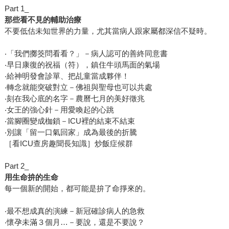
Part 1_
那些看不見的輔助治療
不要低估未知世界的力量，尤其當病人跟家屬都深信不疑時。
‧「我們擲筊問看看？」－病人認可的善終同意書
‧早日康復的祝福（符），鎮住牛頭馬面的氣場
‧給神明發會診單、把乩童當成夥伴！
‧轉念就能突破對立－佛祖與聖母也可以共處
‧刻在我心底的名字－農曆七月的美好徵兆
‧女王的強心針－用愛喚起的心跳
‧當腳圈變成枷鎖－ICU裡的結束不結束
‧別讓「留一口氣回家」成為最後的折騰
［看ICU查房趣聞長知識］炒飯症候群
Part 2_
用生命拚的生命
每一個新的開始，都可能是拚了命掙來的。
‧最不想成真的演練－新冠確診病人的急救
‧懷孕未滿３個月…－要說，還是不要說？