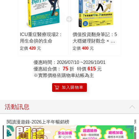
曾以《腦內風暴》獲得英國惠康圖書獎，她的論述總能精
準、犀利地直擊核心，但這本書卻意外地帶著一種同理的溫
暖。她以「亨丁頓舞蹈症」作為第一章案例，這是一種無法
治癒且必定發病的遺傳性疾病，患者通常會在中年以後出現
ICU重症醫療現場2：
價值投資翻身筆記：5
失能、難以控制情緒的問題。瓦倫蒂娜因為母親確診，人生
用生命拚的生命
大穩健理財觀念 × 年
被恐懼壟罩了整整二十多年卻不敢做基因檢測，每一次生活
化報酬率50％投資心
定價
420
元
定價
400
元
上的小失誤都讓她確信自己病了；艾蜜莉則在二十六歲就坦
法，30歲前達成買房
目標！
然面對陽性結果，傷痛過後開始積極規劃人生。 那麼問題來
優惠時間：2026/07/10 ~2026/10/01
優惠組合價：
75
折
特價
615
元
了，如果得知自己有一半的機率罹患亨丁頓舞蹈症，你會不
※實際價格依購物車結帳為主
會去做診斷？是否要讓尚未發病的人生就此帶著標籤，蒙上
陰影？這是我讀完這章久思不出答案的問題。 書裡談到的案
加入購物車
例，從萊姆病、長新冠，到自閉症、ADHD與「神經多樣
性」，以及癌症基因與無名症候群。讓我有感觸的還有自閉
活動訊息
症那一章，歐蘇利文開頭先以兩位有輕度自閉症者為例，他
們喜歡被稱作「自閉人」，不喜歡被叫「有自閉症的人」，
閱讀漫遊錄-2026上半年暢銷榜
飛
也不喜歡被說成是某一種障礙……雖然適應社會辛苦，但仍
新
能勉強戴上面具，甚至在社群媒體上侃侃而談，讓普羅大眾