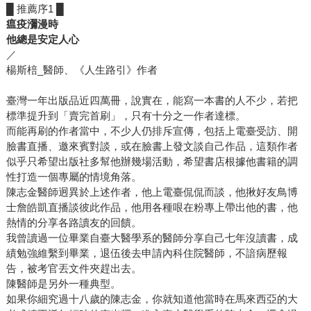
█ 推薦序1 █
瘟疫瀰漫時
他總是安定人心
／
楊斯棓_醫師、《人生路引》作者
臺灣一年出版品近四萬冊，說實在，能寫一本書的人不少，若把
標準提升到「賣完首刷」，只有十分之一作者達標。
而能再刷的作者當中，不少人仍排斥宣傳，包括上電臺受訪、開
臉書直播、邀來賓對談，或在臉書上發文談自己作品，這類作者
似乎只希望出版社多幫他辦幾場活動，希望書店根據他書籍的調
性打造一個專屬的情境角落。
陳志金醫師迥異於上述作者，他上電臺侃侃而談，他揪好友鳥博
士詹皓凱直播談彼此作品，他用各種哏在粉專上帶出他的書，他
熱情的分享各路讀友的回饋。
我曾讀過一位畢業自臺大醫學系的醫師分享自己七年沒讀書，成
績勉強維繫到畢業，退伍後去申請內科住院醫師，不諳病歷報
告，被考官丟文件夾趕出去。
陳醫師是另外一種典型。
如果你細究過十八歲的陳志金，你就知道他當時在馬來西亞的大