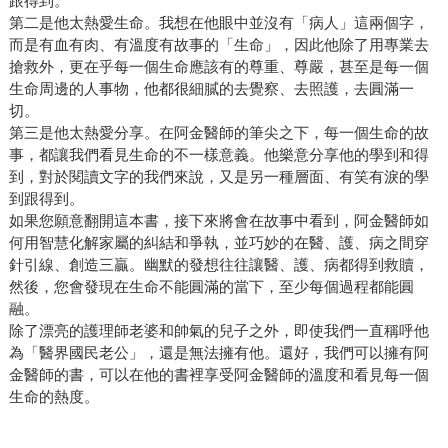
跟得到。
第二是他太熱愛生命。我想在他眼中並沒有「病人」這兩個字，
而是有血有肉、有溫度有故事的「生命」，因此他除了用專業去
搶救外，更在乎每一個生命應該有的尊重、尊嚴，甚至是每一個
生命周邊的人事物，他都很細膩的去覺察、去照護，去圓滿一
切。
第三是他太熱愛分享。在阿金醫師的筆尖之下，每一個生命的故
事，都讓我們看見生命的不一樣意義。他樂意分享他的學到和得
到，對於閱讀文字的我們來說，又是另一種層面、有笑有淚的學
到跟得到。
如果您願意翻開這本書，接下來將會在故事中看到，阿金醫師如
何用智慧化解家屬的糾結和爭執，並巧妙的在醫、護、病之間穿
針引線、創造三贏。幽默的發想往往讓醫、護、病都得到救贖，
然後，您會發現在生命不能圓滿的當下，至少每個過程都能圓
融。
除了漂亮的護理師老婆和帥氣的兒子之外，即使我們一直稱呼他
為「醫界國民老公」，還是無法擁有他。還好，我們可以擁有阿
金醫師的書，可以在他的書裡享受阿金醫師的溫度和看見每一個
生命的熱度。