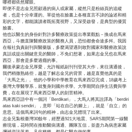
哪裡都依然耀眼。
即便不是志金兄照顧過的病人或家屬，縱然只是粉絲頁的追縱
者，也是十分幸運的。單從他在臉書上各種直言不諱的論述和精
彩的文字，都能讓讀者既拓寬視野，又深受啟發，是典型的優質
臉書。
他也以醫生的身份針對許多醫療政策提出專業觀點－換成在馬來
西亞，斗膽直陳醫療政策的醫務人員，恐怕都會命途多舛。我因
在報社負責副刊與醫藥版，多麼渴望遇到敢對國家和醫療政策說
真話或提出關鍵意見的醫師，不免幻想著，如果志金兄也在馬來
西亞，那會是多麼過癮的事。
爾後承蒙志金兄厚愛，允許報紙副刊刊登其大作，來往溝通後，
我們稍微熟絡些，越是了解志金兄的背景，越是直覺他真的是
「大馬之光」。他的小學和中學教育在馬來西亞完成，18歲考上
臺灣大學醫學系，就隻身到國外求學。大學期間自掙生活費與學
費，在在展現了馬來西亞華人的刻苦精神。
馬來西亞語中有一個詞「Berdikari」，大馬人將其詮譯為「berdiri
atas kaki sendiri」，意即「站在自己的腳上」，就是「自立」的
意思。這個馬來詞句的精神，由志金兄體現了出來。
志金兄紮根臺灣30餘年，經歷過921大地震、SARS期間第一線醫
療現場，花時間在推動醫病溝通、團隊互信，並盡力為病患家屬
彌補資訊落差，凡此種種，都是仁醫在做的事。