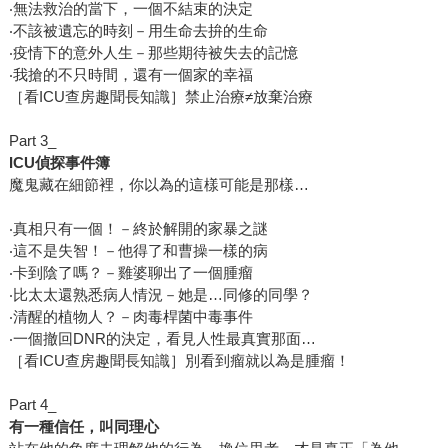
‧無法救治的當下，一個不結束的決定
‧不該被遺忘的時刻－用生命去拚的生命
‧疫情下的意外人生－那些期待被失去的記憶
‧我搶的不只時間，還有一個家的幸福
［看ICU查房趣聞長知識］禁止治療≠放棄治療
Part 3_
ICU
偵探事件簿
魔鬼藏在細節裡，你以為的這樣可能是那樣…
‧真相只有一個！－終於解開的家暴之謎
‧這不是失智！－他得了和曹操一樣的病
‧卡到陰了嗎？－雞婆聊出了一個腫瘤
‧比太太還熟悉病人情況－她是…同修的同學？
‧清醒的植物人？－肉毒桿菌中毒事件
‧一個撤回DNR的決定，看見人性最真實那面…
［看ICU查房趣聞長知識］別看到瘤就以為是腫瘤！
Part 4_
有一種信任，叫同理心