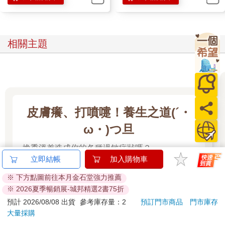
相關主題
皮膚癢、打噴嚏！養生之道(´・
ω・)つ旦
換季溫差造成你的各種過敏症狀嗎？
立即結帳
加入購物車
看更多
※ 下方點圖前往本月金石堂強力推薦
※ 2026夏季暢銷展-城邦精選2書75折
預計 2026/08/08 出貨
參考庫存量：2
預訂門市商品
門市庫存
大量採購