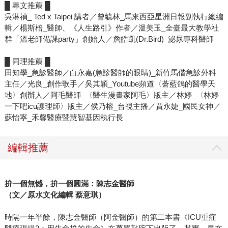
█ 專文推薦 █
吳淋禎_ Ted x Taipei 講者／曾毓林_馬來西亞星洲日報副執行總編
輯／楊斯棓_醫師、《人生路引》作者／溫美玉_全臺最大教學社
群「溫老師備課party」創始人／詹皓凱(Dr.Bird)_泌尿專科醫師
█ 同理推薦 █
田知學_急診醫師／白永嘉(急診醫師的眼睛)_新竹馬偕急診外科
主任／光良_創作歌手／吳其穎_Youtube頻道〈蒼藍鴿的醫學天
地〉創辦人／阿毛醫師_〈醫生漫畫家阿毛〉版主／林婷_〈林婷
一下吧icu護理師〉版主／侯乃榕_台視主播／賈永婕_國民女神／
蘇怡寧_禾馨醫療暨慧智基因執行長
編輯推薦
拚一個無憾，拚一個圓滿：陳志金醫師
（文／原水文化編輯 蔡意琪）
時隔一年半餘，陳志金醫師（阿金醫師）的第二本書《ICU重症