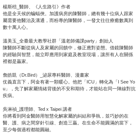
楊斯棓_醫師、《人生路引》作者
他是全天候的蝙蝠俠。加護病房的陳醫師，總有幾十位病人跟家
屬需要他醫治及溝通，而粉專的陳醫師，一發文往往療癒數萬到
數十萬人心。
溫美玉_全臺最大教學社群「溫老師備課party」創始人
陳醫師不斷從病人及家屬的回饋中，修正應對姿態。借鏡陳醫師
的經驗與智慧，能立即應用到家庭及教室現場，讓所有人在關係
裡都是贏家。
詹皓凱（Dr.Bird）_泌尿專科醫師、漫畫家
仗義直言下，阿金有著一顆暖心。他把「ICU」轉化為「I See Yo
u」，先了解家屬情緒背後的不安和期待，才能站在同一陣線對抗
疾病。
吳淋禎_護理師、Ted x Taipei 講者
你將看到阿金醫師用智慧化解家屬的糾結和爭執，並巧妙的在
醫、護、病之間穿針引線、創造三贏。在生命不能圓滿的當下，
至少每個過程都能圓融。