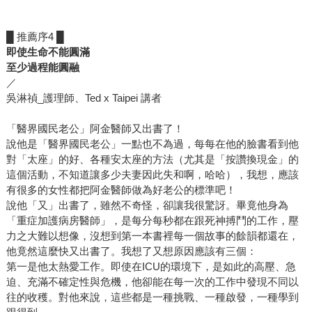
█ 推薦序4 █
即使生命不能圓滿
至少過程能圓融
／
吳淋禎_護理師、Ted x Taipei 講者
「醫界國民老公」阿金醫師又出書了！
說他是「醫界國民老公」一點也不為過，每每在他的臉書看到他
對「太座」的好、各種安太座的方法（尤其是「按讚換現金」的
這個活動，不知道讓多少夫妻因此失和啊，哈哈），我想，應該
有很多的女性都把阿金醫師做為好老公的標準吧！
說他「又」出書了，雖然不奇怪，卻讓我很驚訝。畢竟他身為
「重症加護病房醫師」，是每分每秒都在跟死神搏鬥的工作，壓
力之大難以想像，沒想到第一本書裡每一個故事的餘韻都還在，
他竟然這麼快又出書了。我想了又想原因應該有三個：
第一是他太熱愛工作。即使在ICU的環境下，是如此的高壓、急
迫、充滿不確定性與危機，他卻能在每一次的工作中發現不同以
往的收穫。對他來說，這些都是一種挑戰、一種啟發，一種學到