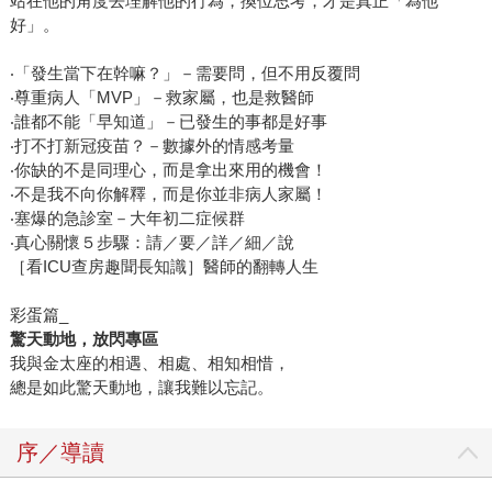
站在他的角度去理解他的行為，換位思考，才是真正「為他
好」。
‧「發生當下在幹嘛？」－需要問，但不用反覆問
‧尊重病人「MVP」－救家屬，也是救醫師
‧誰都不能「早知道」－已發生的事都是好事
‧打不打新冠疫苗？－數據外的情感考量
‧你缺的不是同理心，而是拿出來用的機會！
‧不是我不向你解釋，而是你並非病人家屬！
‧塞爆的急診室－大年初二症候群
‧真心關懷５步驟：請／要／詳／細／說
［看ICU查房趣聞長知識］醫師的翻轉人生
彩蛋篇_
驚天動地，放閃專區
我與金太座的相遇、相處、相知相惜，
總是如此驚天動地，讓我難以忘記。
序／導讀