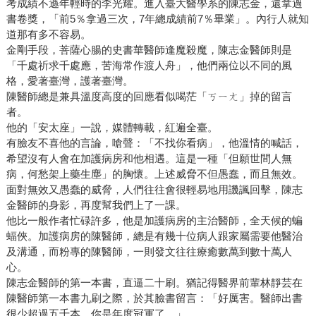
考成績不遜年輕時的李光耀。進入臺大醫學系的陳志金，還拿過
書卷獎，「前5％拿過三次，7年總成績前7％畢業」。內行人就知
道那有多不容易。
金剛手段，菩薩心腸的史書華醫師逢魔殺魔，陳志金醫師則是
「千處祈求千處應，苦海常作渡人舟」，他們兩位以不同的風
格，愛著臺灣，護著臺灣。
陳醫師總是兼具溫度高度的回應看似喝茫「ㄎㄧㄤ」掉的留言
者。
他的「安太座」一說，媒體轉載，紅遍全臺。
有臉友不喜他的言論，嗆聲：「不找你看病」，他溫情的喊話，
希望沒有人會在加護病房和他相遇。這是一種「但願世間人無
病，何愁架上藥生塵」的胸懷。上述威脅不但愚蠢，而且無效。
面對無效又愚蠢的威脅，人們往往會很輕易地用譏諷回擊，陳志
金醫師的身影，再度幫我們上了一課。
他比一般作者忙碌許多，他是加護病房的主治醫師，全天候的蝙
蝠俠。加護病房的陳醫師，總是有幾十位病人跟家屬需要他醫治
及溝通，而粉專的陳醫師，一則發文往往療癒數萬到數十萬人
心。
陳志金醫師的第一本書，直逼二十刷。猶記得醫界前輩林靜芸在
陳醫師第一本書九刷之際，於其臉書留言：「好厲害。醫師出書
很少超過五千本。你是年度冠軍了。」