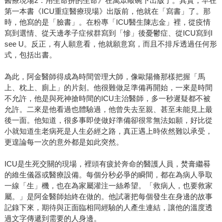
醫療現場2：用生命拚的生命》在萬眾敲碗下出版了。其實，早在
第一本書《ICU重症醫療現場》出版前，他就在「寫書」了。那
時，他寫的是「臉書」。在粉專「ICU醫生陳志金」裡，從疫情
寫到選情、從天邊孝子症候群寫到「慘」後憂鬱症、從ICU寫到I
see U。反正，有人願意看，他就願意寫，而且不排斥透過任何形
式，包括出書。
為此，阿金醫師得成為時間管理大師，像歐陽脩那樣把握「馬
上、枕上、廁上」的片刻。他很難做足準備再開始，一來是時間
不允許，他是與死神搶時間的ICU主治醫師，多一秒遲疑都不被
允許。二來是他看過也體驗過，他曾失去至親、甚至未能見上最
後一面。他知道，很多事即使做好準備卻很常無法如願，好比從
小就知道生老病死是人生必經之路，真正遇上時依然難以承受，
更遑論每一次的意外都是如此突然。
ICU是生死交關的現場，裡頭有疲於奔命的醫護人員，焚膏繼晷
的維生儀器或醫療設備。每個分秒必爭的瞬間，都在為病人爭取
一線「生」機，也在為家屬灌注一絲希望。「救病人，也要救家
屬。」是阿金醫師始終在做的。他試著把每個發生在身邊的故事
記錄下來，期待與正面臨相同經驗的人產生連結，讓他的溫度透
過文字傳遞到需要的人身邊。