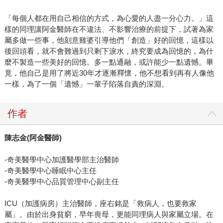
「每個人都在用自己相信的方式，為心愛的人盡一分心力。」這
樣的同理讓阿金醫師在不違法、不影響治療的前提下，試著為家
屬多做一些事，他刻意雞婆引導他們「創造」好的回憶，這樣以
後回頭看，就不會難過到只剩下淚水，終究要成為回憶的，為什
麼不製造一些美好的回憶。多一點通融，或許能少一點遺憾。畢
竟，他自己是用了將近30年才逐漸釋懷，他不想看到再有人像他
一樣，為了一個「遺憾」一輩子陷落自責的深淵。
作者
陳志金(阿金醫師)
-奇美醫學中心加護醫學部主治醫師
-奇美醫學中心睡眠中心主任
-奇美醫學中心品質管理中心副主任
ICU（加護病房）主治醫師，座右銘是「救病人，也要救家
屬」。由於出身貧窮，早年喪母，更能同理病人與家屬立場。在