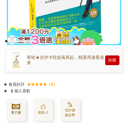
呀哈★吉伊卡哇旋風再起，精選周邊看過
加購
來
★
會員好評
★★★★★（2）
★
1
個人喜歡
寫評價
電子書
喜歡+1
賺金幣