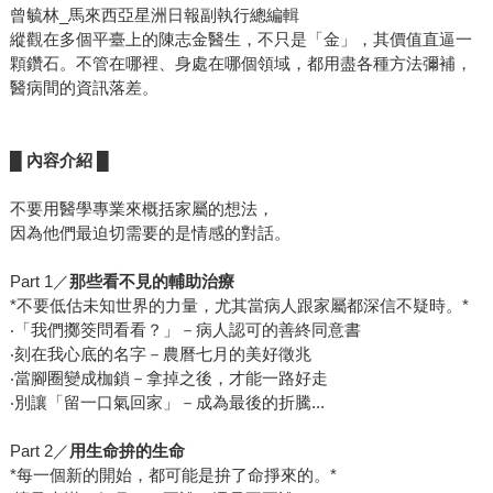
曾毓林_馬來西亞星洲日報副執行總編輯
縱觀在多個平臺上的陳志金醫生，不只是「金」，其價值直逼一
顆鑽石。不管在哪裡、身處在哪個領域，都用盡各種方法彌補，
醫病間的資訊落差。
█
內容介紹 █
不要用醫學專業來概括家屬的想法，
因為他們最迫切需要的是情感的對話。
Part 1／
那些看不見的輔助治療
*不要低估未知世界的力量，尤其當病人跟家屬都深信不疑時。*
‧「我們擲筊問看看？」－病人認可的善終同意書
‧刻在我心底的名字－農曆七月的美好徵兆
‧當腳圈變成枷鎖－拿掉之後，才能一路好走
‧別讓「留一口氣回家」－成為最後的折騰...
Part 2／
用生命拚的生命
*每一個新的開始，都可能是拚了命掙來的。*