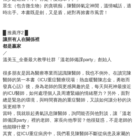
眾生（包含微生物）的貪嗔痴，陳醫師氣定神閒，溫情喊話，適
時出手。本書既是劍，又是盾，絕對再掀書市風雲！
█ 推薦序2 █
讓所有人在關係裡
都是贏家
／
溫美玉_全臺最大教學社群「溫老師備課party」創始人
很多朋友是因為醫療專業而認識陳醫師，我也不例外。在讀完陳
醫師的第一本書《ICU重症醫療現場：熱血暖醫陳志金，勇敢而
發真心話》後，身為老師的我更感興趣的是，每天與死神最接近
的ICU醫師，如何處理個人及周遭緊繃的情緒壓力？另外，面對
總是緊急的環境，與時間賽跑的重症醫師，又該如何讓分秒的決
策更精準？
當時，我就鼓起勇氣訊息陳醫師，詢問能否與他對談，讓「溫老
師備課party」裡的老師、家長向他學習？他很疑惑，不是老師的
他能聊什麼？
其實，從ICU重症病房中，我們看見陳醫師不斷從病患及家屬的