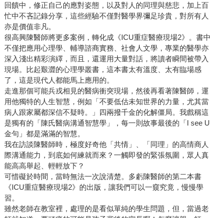
回饋中，修正自己的應對姿態，以及對人的同理與慈悲，加上百
忙中不吝記錄分享，這些經驗不僅對醫學界彌足珍貴，對所有人
亦是價值非凡。
很高興陳醫師將更多案例，轉化成《ICU重症醫療現場2》。書中
不僅把應用心理學、輔導諮商實務、社會人文學，專業的醫學亦
深入淺出精彩演繹，而且，還運用大量對話，將讀者瞬間被帶入
現場。比起艱澀的心理學叢書，這本書太有溫度、太有臨場感
了，這是現代人都能馬上應用的。
走進那個可能兵戎相見的醫病衝突現場，然後再看著陳醫師，運
用他獨特的人生智慧，例如「不要低估未知世界的力量，尤其當
病人跟家屬都深信不疑時。」四兩撥千金的化解僵局。我戲稱這
是獨有的「陳氏醫病溝通智慧學」，每一則故事最後的「I see U
金句」都是滿滿的智慧。
我在訪談陳醫師時，極度好奇他「共情」、「同理」的高情商人
際溝通能力，到底如何練就而來？一觸即發的緊張氛圍，眾人真
能高高舉起、輕輕放下？
可惜礙於時間，當時無法一次說清楚。多虧陳醫師的第二本書
《ICU重症醫療現場2》的出版，讓我們可以一窺究竟，慢慢學
習。
雖然老師在教室裡，處理的是看似單純的學生問題，但，當過老