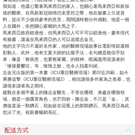
我知道，他還心繫著馬來西亞的家人，也關心著馬來西亞和新加
坡的醫療。在馬新新冠病情仍未受控之際，他在臉書上引述資
料，提出不少值得參考的意見，我閱讀時都分外感動。他是一個
人在國外，依然關心家鄉的大馬之子。
馬來西亞政府錯過他，但馬來西亞人可不可以錯過他－慶幸現代
有臉書，讓遠在馬來西亞的人可以追蹤志金兄。
他的文字功力不遜於名作家，他的醫療現場故事比電影情節還精
彩動人。此外，他有文案大師的比擬手法，名句總是能信手拈
來，像是「救病患，也要救家屬」的精神、暗諷濫用資源者的
「慘後憂鬱症」等，嗆辣之餘，也令人拍案叫絕。
志金兄出版的第一本書《ICU重症醫療現場》累印近20刷，如今
乘勝追擊《ICU重症醫療現場2》，相信讓很多作家為之羨慕，也
讓很多讀者為之期待。
縱觀在多個平臺上的陳志金醫生，不管在哪裡、身處在哪個領
域，都是一個厲害角色，光芒四射－陳志金，不只是「金」，其
價值直逼一顆鑽石，宛如嵌在冠冕上的那顆鑽石。馬來西亞為此
也沾了光。祝新書暢銷長紅。
配送方式