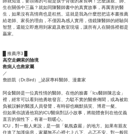
師就知道，要頭痛的可能是孩子背後的家長啊！怎麼讓親、師、
生在關係中三贏？就如同陳醫師書中的真實故事，再厲害的醫
生，如果沒有高情商也是枉然。這就是我為什麼想把這本書推薦
給老師、家長的理由，不僅因為感人實用，借鏡陳醫師的經驗與
智慧，還能立即應用到家庭及教室現場，讓所有人在關係裡都是
贏家。
█ 推薦序3 █
高空走鋼索的險境
救病人也救家屬
／
詹皓凱（Dr.Bird）_泌尿專科醫師、漫畫家
阿金醫師是一位真性情的醫師。在他的臉書「Icu醫師陳志金」
裡，經常可以看到他勇敢發言、力駁不實的醫療傳聞，或為被欺
負被誤解的醫護人員發聲，有時卻也幽默搞笑、博君一粲。
但如果你讀過他寫的ICU醫病對話小故事，將能體會到在他仗義
直言的個性下，有著一顆暖心。
ICU，對一般人來說，是一個「氣氛森嚴」的地方。如果有親友
住進了加護病房，家屬無不心裡七上八下、忐忑不安。對一般民