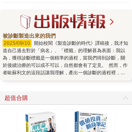
被診斷製造出來的我們
2025/09/10
開始校閱《製造診斷的時代》譯稿後，我才知
道自己過去對於「病名」、「標籤」的理解甚為表面：我以
為，獲得診斷標籤是一個精準的過程，當我們得到診斷，關
於後續治療的可以或不可以，自然都會有了定見。 然而，作
者歐蘇利文的這段話讓我理解，產出一個診斷的過程裡，其
實有許多複雜的變因，甚至不確定性： 「診斷既是藝術，也
是科學，而或許會令某些人驚訝的是，藝術在先……建立新
診斷同樣既是科學，也是藝術，但和診斷不一樣的是，科學
超值合購
必須在先。」 作者在書中訪談了各種病症與患者案例，為的
是讓讀者明白，每個診斷產出的過程可能並非精準、標準，
影響層面也遠超乎想像。而且，診斷既能解釋我們的痛苦，
幫助我們找到歸屬，但同樣也能把我們困在框架裡，甚至改
變整個社會的想像。 歐蘇利文是一位腦神經專科醫師，先前