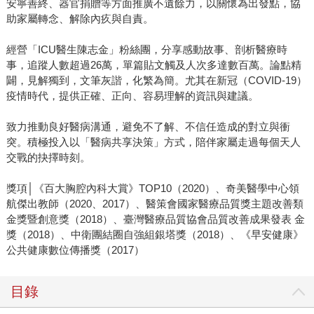
安寧善終、器官捐贈等方面推廣不遺餘力，以關懷為出發點，協
助家屬轉念、解除內疚與自責。
經營「ICU醫生陳志金」粉絲團，分享感動故事、剖析醫療時
事，追蹤人數超過26萬，單篇貼文觸及人次多達數百萬。論點精
闢，見解獨到，文筆灰諧，化繁為簡。尤其在新冠（COVID-19）
疫情時代，提供正確、正向、容易理解的資訊與建議。
致力推動良好醫病溝通，避免不了解、不信任造成的對立與衝
突。積極投入以「醫病共享決策」方式，陪伴家屬走過每個天人
交戰的抉擇時刻。
獎項│《百大胸腔內科大賞》TOP10（2020）、奇美醫學中心領
航傑出教師（2020、2017）、醫策會國家醫療品質獎主題改善類
金獎暨創意獎（2018）、臺灣醫療品質協會品質改善成果發表 金
獎（2018）、中衛團結圈自強組銀塔獎（2018）、《早安健康》
公共健康數位傳播獎（2017）
目錄