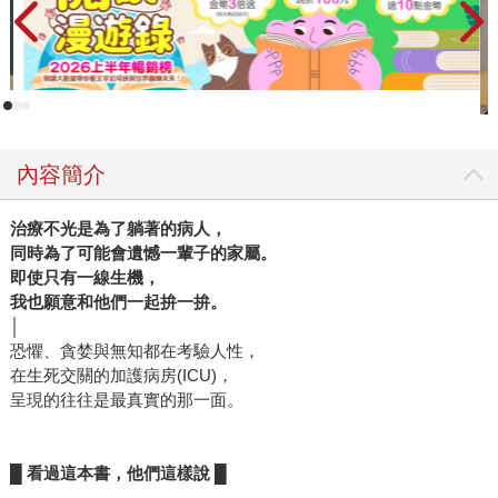
更加理解「他們的」自閉症。 章節最後也提到了以利亞，有
學習障礙與重度自閉症，即便二十歲了仍然有非常高的照顧
需求。然而，在公共領域、慈善機構或是學術研討會，代表
自閉族群發言的往往是能勉強戴上面具的輕度患者，於是大
眾難以認識像以利亞這樣無法為自己發聲的重症患者，以利
亞成了自閉症邊緣人，甚至進不了自閉症學校。 這正是過度
診斷造成的現象之一。 一個診斷（標籤）的影響力遠遠超乎
內容簡介
我們想像，能夠牽動一個人的身分、整個社會的價值觀，影
響著醫療與社會資源，也可能體現在醫病關係裡不對等的權
治療不光是為了躺著的病人，
力。讀完這本書，我大概能夠明白，除了尋求解方，安頓自
同時為了可能會遺憾一輩子的家屬。
即使只有一線生機，
我或許會是診斷之所以存在的價值之一。重要的是，就像作
我也願意和他們一起拚一拚。
者最後的呼籲，無論醫者、患者，乃至家屬，都該學習傾
│
聽、理解，以及與不確定共處。
恐懼、貪婪與無知都在考驗人性，
在生死交關的加護病房(ICU)，
呈現的往往是最真實的那一面。
█
看過這本書，他們這樣說 █