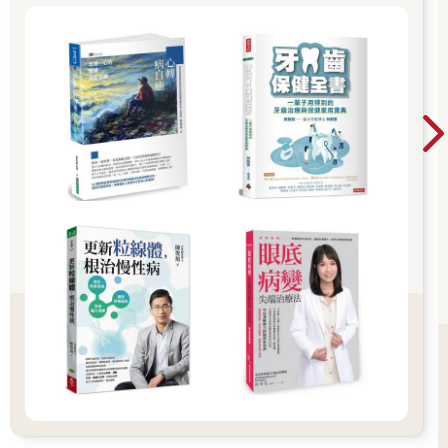
式。可惜的是，如同健身發展之初，如今也有許多關於呼吸法的
主張過於浮誇，甚至出現虛偽不實的謊言。就像沒有神奇藥丸能
讓人瞬間變身萬人迷，自然沒有任何呼吸方法，能保證你這輩子
再也不會生病，再也不會傷心，再也不會遇到壞事。
呼吸法不能改變你的人生，但在你領略到其中的原理後，你就能
享受有創造力與自信的心態，做出積極的行為。唯有自主的行
動，才能帶領我們踏向更美好的人生。這是完整的呼吸法，所能
給予我們的美好餽贈。事實上，倘若我在生命的早期，就懂得理
解自己的感受，並透過呼吸技巧來調節情緒，那些因為恐懼失敗
而不願嘗試的自我懷疑，其實都能改善。
自2016 年起，我成為專業的呼吸工作者，為世界各地、被一連串
現代病纏身者（問題的根源，與近乎所有現代人都會遭遇到的脫
節有關），進行訓練。而我培訓過一線的急救人員、公司執行
長、運動員、戒毒者與各行各業的人士──所有人都值得與真實的
自我連結，以更深入了解自己，表現得更周全、自信且專注。本
書帶給讀者的，就是同樣一套的訓練內容。我由衷期盼每一位讀
者都能透過閱讀本書，拉近自己與自己的距離。
讓呼吸，引領你連結更深層的內在自我