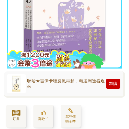
呀哈★吉伊卡哇旋風再起，精選周邊看過
加購
來
寫評價
好書
喜歡+1
賺金幣