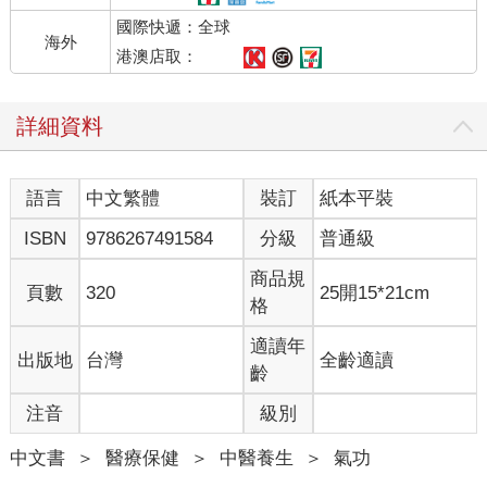
更嚴重的自我脫節，並試圖透過藥物與酒精來控制這些感受。直
國際快遞：全球
到我即將邁入30歲，才開始和自己重新接軌，並因此展開了一段
海外
探索之旅，一段我希望自己於孩提時代，就能有人告訴我的旅
港澳店取：
程。
不知怎麼的，我讀完了研究所並成為英語系教授。如今，我離開
詳細資料
了大學，結束十多年的教職工作，也恢復了生息。我親眼目睹現
代社會對年輕世代所造成的影響。在我開始教書時，教室裡根本
見不到智慧型手機，但在後來幾年，智慧型手機無所不在，還有
語言
中文繁體
裝訂
紙本平裝
許多關於壓力、失眠與自我毀滅行為等等，吐不完的苦水。當
然，我就跟我的學生一樣，也跟所有人一樣，受壓力所擾。即便
ISBN
9786267491584
分級
普通級
到了2015 年，《美國醫學會雜誌》（Journal of the American
Medical Association）也描述道，在尋求基礎醫療服務的患者中，
商品規
頁數
320
25開15*21cm
有60%至80%與壓力相關，並有44%的美國人表示自己在過去五
格
年裡，面臨了更嚴重的壓力。
試圖面對自身壓力與焦慮問題的我，終於在偶然間，接觸到了呼
適讀年
出版地
台灣
全齡適讀
吸法。我的世界從此煥然一新。
齡
在我發現呼吸法時，我甚至沒有把它當作一回事。老實說直到現
注音
級別
在，每天早上起床時，我仍會因為這了不起的自我溝通方法居然
是真的，而讚嘆不已！在很長一段時間裡，我一直以為這是某種
中文書
＞
醫療保健
＞
中醫養生
＞
氣功
魔法。當然，也有很多人指稱這套方法具有神力，這點讓我很難
過。不過，倘若我們認為美麗的朝陽很魔幻，那麼就此一觀點而