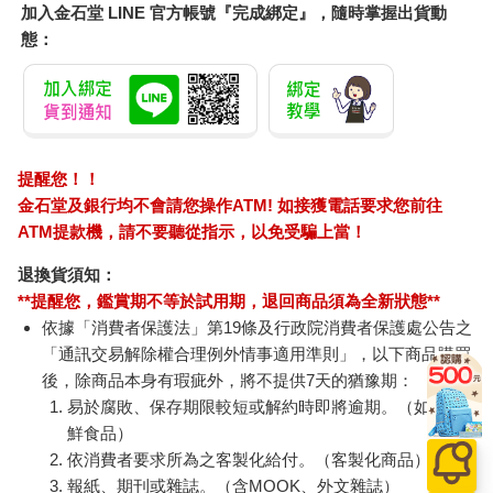
斷進步，漸漸帶來回報。而這些技巧，也都會為後續章節的學習
加入金石堂 LINE 官方帳號『完成綁定』，隨時掌握出貨動
內容打下基礎。當然，你可以一口氣讀完整本書，但你也許會想
態：
在章與章之間暫停一到兩天，練習所學，以確保你把前一章的基
礎打好，再繼續學習下一章的內容。倘若從第四章開始，你願意
在每一章之間，花上數天至一週的時間，來熟練這些技巧，或許
能對學習內容有更深刻的體悟。當然，決定權在你。
與自己和周圍建立健康的關係，是我們與生俱來的權利。本書的
提醒您！！
目標，就是讓你學會與內在自我建立連結。多年來，我與客戶都
金石堂及銀行均不會請您操作ATM! 如接獲電話要求您前往
透過這套方法，找回與自我連結的時刻。每一個人都循序漸進地
建立起更深刻的連結，並有能力展開積極的行動。話說回來，呼
ATM提款機，請不要聽從指示，以免受騙上當！
吸法不會替你做出行動，但在你學會將呼吸作為一種語言後，你
退換貨須知：
就能學會用讓思考更透徹、行動更加自信的方式，和自己溝通。
**提醒您，鑑賞期不等於試用期，退回商品須為全新狀態**
願你的每一次呼吸，都予你更強大的連結。
依據「消費者保護法」第19條及行政院消費者保護處公告之
「通訊交易解除權合理例外情事適用準則」，以下商品購買
後，除商品本身有瑕疵外，將不提供7天的猶豫期：
易於腐敗、保存期限較短或解約時即將逾期。（如：生
鮮食品）
依消費者要求所為之客製化給付。（客製化商品）
報紙、期刊或雜誌。（含MOOK、外文雜誌）