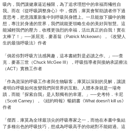
吸內，我們讓健康逼近極限，為了追求理想中的幸福而犧牲自
我。而在《從呼吸調整身心》中，傑西．庫莫會幫助讀者停下過
度思考，把意識重新集中到呼吸與身體上。一旦能放下腦中的雜
想，專注於身邊的世界，我們就能更領略生命的美好與智慧。這
能減輕我們的壓力，收穫更強烈的幸福，活出真正的自我！實在
太棒了！」──派屈克．麥基翁（Patrick Mckeown），《改變人
生的最強呼吸法》作者
「倘若你對呼吸方法感興趣，這本書絕對是必讀之作。」──查
克．麥基三世（Chuck McGee III），呼吸指導者與接納承諾療法
（ACT）實務工作者
「作為資深的呼吸工作者與生物駭客，庫莫以深刻的見解，讓讀
者明白呼吸如何改變我們與世界的互動。人體本身就是一場奇
蹟，而能『探索自我』是人類獨有的幸運。」──史考特．卡尼
（Scott Carney），《紐約時報》暢銷書《What doesn’t kill us》
作者
「傑西．庫莫為全球最頂尖的呼吸專家之一，而他在本書中集結
了多種出色的呼吸技巧，想成為呼吸高手的你絕對不能錯過。這