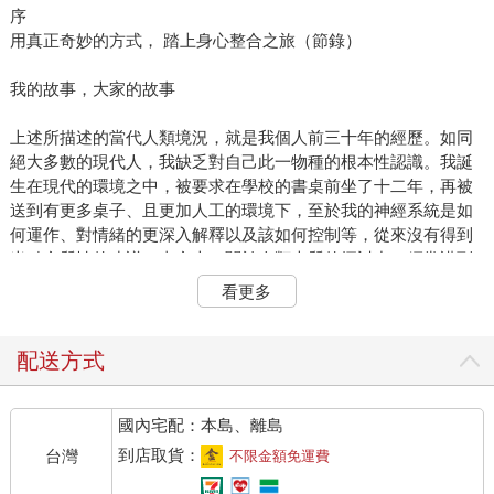
序
用真正奇妙的方式， 踏上身心整合之旅（節錄）
我的故事，大家的故事
上述所描述的當代人類境況，就是我個人前三十年的經歷。如同
絕大多數的現代人，我缺乏對自己此一物種的根本性認識。我誕
生在現代的環境之中，被要求在學校的書桌前坐了十二年，再被
送到有更多桌子、且更加人工的環境下，至於我的神經系統是如
何運作、對情緒的更深入解釋以及該如何控制等，從來沒有得到
半點實質性的建議。事實上，關於人類本質的探討中，經常講到
我們與器械是如何地相似。在本書的第一章裡，將討論到這為什
看更多
麼是極具毀滅性的思維模式。
對自身的種種誤解，導致我不信任自己。我不相信自身感受。我
甚至不知道自己為什麼會出現這樣的感受。我只知道比起自信，
配送方式
我更常緊張不安；比起進入心流，我更常過度焦慮；比起充滿自
信地把握機會，我更常因為壓力而怯場。大約在我17歲到20歲出
國內宅配：本島、離島
頭時，我就跟絕大多數的人一樣，認為連試都不要試，就是遏止
內在焦慮與信心低落的最好方法。至少，這樣一來我就不會失
到店取貨：
台灣
不限金額免運費
常，更不會經歷失敗。理所當然的，這樣的態度只導致我陷入了