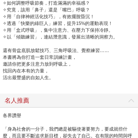
✧如何調整呼吸節奏，打造滿滿的幸福感？
✧究竟，該用「鼻子」還是「嘴巴」呼吸？
✧用「自律神經活化技巧」，有效擺脫昏沉！
✧透過「快樂的綠巨人」練習，提升15%的運動表現！
✧用「盒式呼吸」，集中注意力、在壓力下保持冷靜。
✧以「傾聽練習」，連結潛意識，發展出清晰的洞察力。
還有骨盆底肌放鬆技巧、三角呼吸法、覺察練習……
本書將為你打造一套日常訓練計畫，
邀請你把更多注意力放到呼吸上，
找回內在本有的力量，
活出最豐盛的自如人生。
名人推薦
各界讚譽
「身為社會的一分子，我們總是被驅使著要努力，要成就些什
麼，而且要不斷追求新目標，卻失去了自己。在有限的時間與呼