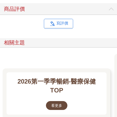
言，呼吸法確實很奇妙。或者，就像我太太的出現，對我來說很
商品評價
神奇夢幻一樣。話說回來，呼吸法絕非神話、或精靈魔法般的憑
空捏造之事。它很真實，就如同呼吸作用般那樣扎實。
呼吸法的練習，可追溯至數千年前，但呼吸與心理及生理健康方
寫評價
面的科學連結，則要追溯至美國南北戰爭時期，達科斯塔醫生
（Dr. Da Costa）無意間記錄下了首起呼吸障礙病例時。當時，達
科斯塔醫生觀察到有三百名士兵，出現了1900年代早期被命名為
相關主題
「過度換氣症候群」（hyper-ventilation syndrome）的症狀，這
也是如今很常見的呼吸疾病。20世紀裡，關於呼吸對自律神經系
統影響的研究，開始穩定成長。自律神經系統控制了我們的心
率、消化系統、生殖器官、血糖，以及我們體內那無法透過意識
去控制的全套系統。一旦系統調節器官活動的方式，跟理想中不
一樣，人就會出現許多症狀，亦即我所謂「當代人類境況」的疾
病。到今天為止，有大量研究證實了呼吸對整體健康的影響（無
2026第一季季暢銷-醫療保健
論好壞）、讓人能有意識地去影響自律神經系統，還能透過呼吸
TOP
來緩解情緒焦慮。這些關於呼吸機制的科學成果，讓我們有機會
透過每一次的呼吸，去提升生命品質。
如今，作為一種訓練方式的呼吸法，正蓬勃發展。當然，在這個
看更多
新興領域，也出現了多種聲音。許多流派都非常棒，但也有很多
過度簡化了呼吸作用，或專注於單一呼吸技巧、而排斥其他方