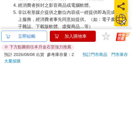
經消費者拆封之影音商品或電腦軟體。
非以有形媒介提供之數位內容或一經提供即為完成之線
上服務，經消費者事先同意始提供。（如：電子書、電
子雜誌、下載版軟體、虛擬商品…等）
已拆封之個人衛生用品。（如：內衣褲、刮鬍刀、除毛
立即結帳
加入購物車
刀…等）
※ 下方點圖前往本月金石堂強力推薦
若非上列種類商品，均享有到貨7天的猶豫期（含例假
日）。
預計 2026/08/08 出貨
參考庫存量：2
預訂門市商品
門市庫存
大量採購
辦理退換貨時，商品（組合商品恕無法接受單獨退貨）必須
是您收到商品時的原始狀態（包含商品本體、配件、贈品、
保證書、所有附隨資料文件及原廠內外包裝…等），請勿直
接使用原廠包裝寄送，或於原廠包裝上黏貼紙張或書寫文
字。
退回商品若無法回復原狀，將請您負擔回復原狀所需費用，
嚴重時將影響您的退貨權益。