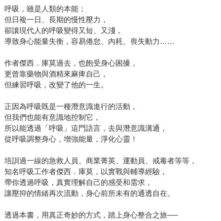
呼吸，雖是人類的本能；
但日複一日、長期的慢性壓力，
卻讓現代人的呼吸變得又短、又淺，
導致身心能量失衡，容易倦怠、內耗、喪失動力……
作者傑西．庫莫過去，也飽受身心困擾，
更曾靠藥物與酒精來麻痺自己，
但練習呼吸，改變了他的一生。
正因為呼吸既是一種潛意識進行的活動，
但我們也能有意識地控制它，
所以能透過「呼吸」這門語言，去與潛意識溝通，
從呼吸調整身心，增強能量，淨化心靈！
培訓過一線的急救人員、商業菁英、運動員、戒毒者等等，
知名呼吸工作者傑西．庫莫，以實戰與輔導經驗，
帶你透過呼吸，真實理解自己的感受和需求，
讓壓抑的情緒再次流動，身心前所未有的通透自在。
透過本書，用真正奇妙的方式，踏上身心整合之旅──