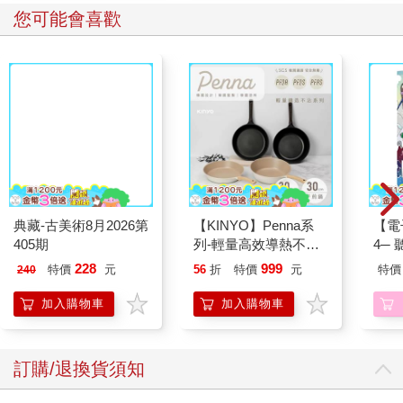
章，你將學到，在用呼吸來傳遞訊息時，如何透過「健全呼吸」
您可能會喜歡
（functional breathing），表達適當的語氣及語調。在第八章，則
會將所學運用到基本功──覺察練習上。在第九章，我們會用一系
列呼吸技巧，建立一套呼吸詞彙，傳達不同訊息。第十章則會解
答你的疑問，了解該透過鼻子，還是嘴巴來呼吸？第十一章和十
二章則會指導， 如何透過加強二氧化碳耐受度或超級換氣練習，
鍛鍊潛意識自我，或在其滔滔不絕的時候打斷它，進而提升內在
關係。第十三章則解釋了情緒的生理機能，並提供能與潛意識自
我建立連結，從而傾聽其聲音的強大技巧，讓我們以強而有力的
方式，建立起過去或許不曾有過的連結。
最後一章的重點則在於協助你運用本書所學的方法，建立一套日
典藏-古美術8月2026第
【KINYO】Penna系
【電
常訓練計畫，為人生迎來積極的改變。無論你的目標，是提升運
405期
列-輕量高效導熱不沾
4─
動表現、更自在面對社交環境、提升創造力， 還是純粹希望自己
平煎鍋30cm
期挑
228
999
特價
元
56
折
特價
元
特價
240
能應付那些感到孤立無援的時刻，我都有一套適合你的入門計
畫。此外，幾乎每一章，都會提供練習或務實的建議，以利你掌
加入購物車
加入購物車
握學習的內容。在這個過程中，你也能進一步建立起正向的內在
關係，而這是你應得的。
從第三章開始，你會在每一章的最後看到「從呼吸調整身心實驗
訂購/退換貨須知
室」，指導你該如何學以致用。這些技巧需要一些時間才能掌
握，因此不要著急。你在前面章節中所學到的技巧，會隨著你不