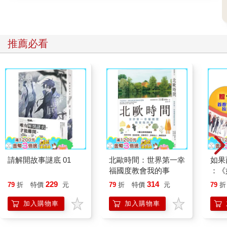
本書提出的呼吸原理，是依據古老的呼吸控制練習──據記載，它
流傳了數千年，更有超過百年的科學研究證據背書，再加上我個
人多年來，幫助他人改善生活、建立更健康自我關係的經驗累
積。儘管「與內在溝通」的概念聽上去有些曖昧不明，但其本質
推薦必看
上就建立在我們期待於身處世界及文化背景下存活、並壯大的生
理本能。你有理解這一切是如何運作的權利，而我也會盡自己所
能，將我透過大量研究並在多個場合下，與心理學及神經科學專
家學者交流所獲得的知識，進行詳盡的解釋。我們知道，人類的
內在隨時都在發送、並接收著令人難以置信的大量訊息。而本書
能讓你「主動參與」這樣的過程。
在前面三章中，我會挑戰讀者，讓讀者透過或許與當前極為不同
的角度，去審視自己。因現代生活導致的自我脫節感，絕大多數
與我們代代相承的錯誤觀念有關。這些錯誤觀念，經常根深蒂固
到我們甚至不會去多加思考的程度。就連我們用來表述自己的語
言中，也深埋著這些觀念的影子。許多呼吸法的練習者，因為對
請解開故事謎底 01
北歐時間：世界第一幸
如果
自我有著根本性的誤解，繼而以錯誤的角度去理解呼吸方法，並
福國度教會我的事
：《
陷入瓶頸。本書的目標，就是解開這層誤解。因此，倘若你很難
喵》
229
314
79
折
特價
元
79
折
特價
元
79
折
擺脫舊有習氣的控制，也請毋須擔憂。
【首
而訓練，將從「能接收到微弱的潛意識自我訊號」開始。在第四
加入購物車
加入購物車
章與第五章，你會學著去覺察潛意識自我，破解其發送的微妙訊
息。在第六章，則能學會開始向潛意識自我發出訊息。在第七