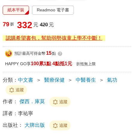
紙本平裝
Readmoo 電子書
332
79
折
元
420
元
認購希望書包，幫助弱勢孩童上學不中斷！
15
預計最高可得金幣
點
?
100累1點 4點抵1元
HAPPY GO享
折抵無上限
分類：
中文書
＞
醫療保健
＞
中醫養生
＞
氣功
追蹤
作者：
傑西．庫莫
追蹤
譯者：
李祐寧
出版社：
大牌出版
追蹤