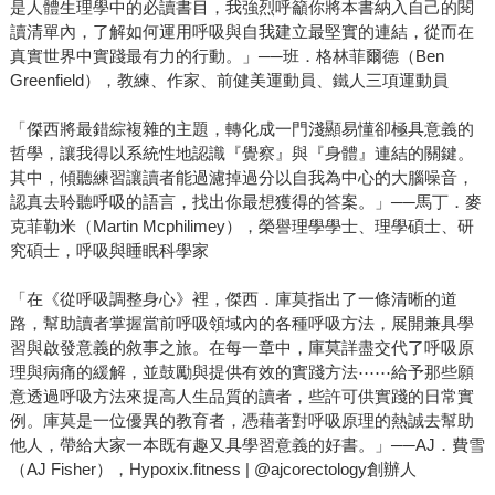
是人體生理學中的必讀書目，我強烈呼籲你將本書納入自己的閱
讀清單內，了解如何運用呼吸與自我建立最堅實的連結，從而在
真實世界中實踐最有力的行動。」──班．格林菲爾德（Ben
Greenfield），教練、作家、前健美運動員、鐵人三項運動員
「傑西將最錯綜複雜的主題，轉化成一門淺顯易懂卻極具意義的
哲學，讓我得以系統性地認識『覺察』與『身體』連結的關鍵。
其中，傾聽練習讓讀者能過濾掉過分以自我為中心的大腦噪音，
認真去聆聽呼吸的語言，找出你最想獲得的答案。」──馬丁．麥
克菲勒米（Martin Mcphilimey），榮譽理學學士、理學碩士、研
究碩士，呼吸與睡眠科學家
「在《從呼吸調整身心》裡，傑西．庫莫指出了一條清晰的道
路，幫助讀者掌握當前呼吸領域內的各種呼吸方法，展開兼具學
習與啟發意義的敘事之旅。在每一章中，庫莫詳盡交代了呼吸原
理與病痛的緩解，並鼓勵與提供有效的實踐方法⋯⋯給予那些願
意透過呼吸方法來提高人生品質的讀者，些許可供實踐的日常實
例。庫莫是一位優異的教育者，憑藉著對呼吸原理的熱誠去幫助
他人，帶給大家一本既有趣又具學習意義的好書。」──AJ．費雪
（AJ Fisher），Hypoxix.fitness | @ajcorectology創辦人