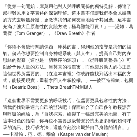
「從第一句開始，庫莫用他對人與呼吸關係的獨特見解，傳達了
那些難以用文字表述的深刻理解。這本書不僅讓我們學會以嶄新
的方式去聆聽身體，更教導我們如何友善地給予其回應。這本書
充滿了強大且原創性的實踐方法，極為難能可貴！」──湯姆．葛
蘭傑（Tom Granger），《Draw Breath》作者
「你絕不會後悔閱讀傑西．庫莫的書，得到他的指導是我們的福
氣。倘若你想要控制自身神經系統（與人生），提高自己對內在
思緒的覺察（這也是一切秩序的源頭），《從呼吸調整身心》可
以給予你大量的方法。庫莫真的很厲害，而他樂於助人的心正是
這個世界所需要的。（在這本書裡）你或許能找到活出幸福的方
式，能接受現實，重新拿回人生掌控權。」──彼亞特莉絲．包爾
思（Beatriz Boas），Theta BreathTM創辦人
「這個世界不需要更多的呼吸技巧，但需要更具包容性的方法，
讓我們找到最適合自己的辦法吧！傑西結合了自己多年教授語言
與呼吸的經驗，為『自我探索』繪製了一幅最完美的地圖。有了
這本出色的指南，你再也不需要汲汲營營於找出更多關於如何呼
吸的資訊、技巧或方法，還能立刻說出屬於自己身體的語言。」
──卡斯帕．范．德．穆倫（Kasper van der Meulen）