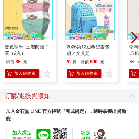
自我有著根本性的誤解，繼而以錯誤的角度去理解呼吸方法，並
陷入瓶頸。本書的目標，就是解開這層誤解。因此，倘若你很難
擺脫舊有習氣的控制，也請毋須擔憂。
而訓練，將從「能接收到微弱的潛意識自我訊號」開始。在第四
章與第五章，你會學著去覺察潛意識自我，破解其發送的微妙訊
息。在第六章，則能學會開始向潛意識自我發出訊息。在第七
雙色蝦米_三層防護口
2026第12屆希望書包
今周
章，你將學到，在用呼吸來傳遞訊息時，如何透過「健全呼吸」
罩（2入）
組／文具組
154
（functional breathing），表達適當的語氣及語調。在第八章，則
會將所學運用到基本功──覺察練習上。在第九章，我們會用一系
35
500
特價
元
51
折
特價
元
99
列呼吸技巧，建立一套呼吸詞彙，傳達不同訊息。第十章則會解
加入購物車
加入購物車
答你的疑問，了解該透過鼻子，還是嘴巴來呼吸？第十一章和十
二章則會指導， 如何透過加強二氧化碳耐受度或超級換氣練習，
鍛鍊潛意識自我，或在其滔滔不絕的時候打斷它，進而提升內在
關係。第十三章則解釋了情緒的生理機能，並提供能與潛意識自
訂購/退換貨須知
我建立連結，從而傾聽其聲音的強大技巧，讓我們以強而有力的
方式，建立起過去或許不曾有過的連結。
加入金石堂 LINE 官方帳號『完成綁定』，隨時掌握出貨動
最後一章的重點則在於協助你運用本書所學的方法，建立一套日
態：
常訓練計畫，為人生迎來積極的改變。無論你的目標，是提升運
動表現、更自在面對社交環境、提升創造力， 還是純粹希望自己
能應付那些感到孤立無援的時刻，我都有一套適合你的入門計