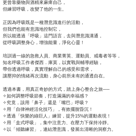
更曾靠藥物與酒精來麻痺自己，
但練習呼吸，改變了他的一生。
正因為呼吸既是一種潛意識進行的活動，
但我們也能有意識地控制它，
所以能透過「呼吸」這門語言，去與潛意識溝通，
從呼吸調整身心，增強能量，淨化心靈！
培訓過一線的急救人員、商業菁英、運動員、戒毒者等等，
知名呼吸工作者傑西．庫莫，以實戰與輔導經驗，
帶你透過呼吸，真實理解自己的感受和需求，
讓壓抑的情緒再次流動，身心前所未有的通透自在。
透過本書，用真正奇妙的方式，踏上身心整合之旅──
✧如何調整呼吸節奏，打造滿滿的幸福感？
✧究竟，該用「鼻子」還是「嘴巴」呼吸？
✧用「自律神經活化技巧」，有效擺脫昏沉！
✧透過「快樂的綠巨人」練習，提升15%的運動表現！
✧用「盒式呼吸」，集中注意力、在壓力下保持冷靜。
✧以「傾聽練習」，連結潛意識，發展出清晰的洞察力。