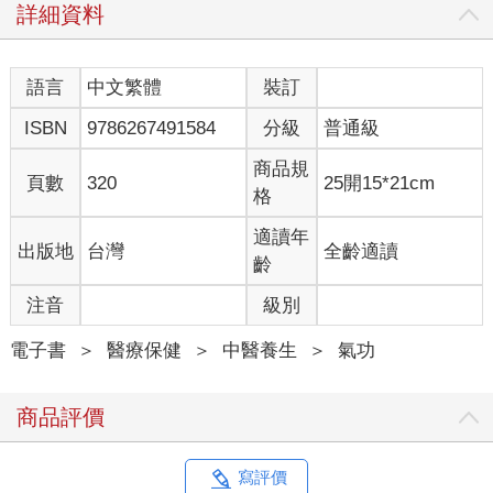
甚至不知道自己為什麼會出現這樣的感受。我只知道比起自信，
詳細資料
我更常緊張不安；比起進入心流，我更常過度焦慮；比起充滿自
信地把握機會，我更常因為壓力而怯場。大約在我17歲到20歲出
頭時，我就跟絕大多數的人一樣，認為連試都不要試，就是遏止
語言
中文繁體
裝訂
內在焦慮與信心低落的最好方法。至少，這樣一來我就不會失
ISBN
9786267491584
分級
普通級
常，更不會經歷失敗。理所當然的，這樣的態度只導致我陷入了
更嚴重的自我脫節，並試圖透過藥物與酒精來控制這些感受。直
商品規
到我即將邁入30歲，才開始和自己重新接軌，並因此展開了一段
頁數
320
25開15*21cm
格
探索之旅，一段我希望自己於孩提時代，就能有人告訴我的旅
程。
適讀年
出版地
台灣
全齡適讀
不知怎麼的，我讀完了研究所並成為英語系教授。如今，我離開
齡
了大學，結束十多年的教職工作，也恢復了生息。我親眼目睹現
代社會對年輕世代所造成的影響。在我開始教書時，教室裡根本
注音
級別
見不到智慧型手機，但在後來幾年，智慧型手機無所不在，還有
許多關於壓力、失眠與自我毀滅行為等等，吐不完的苦水。當
電子書
＞
醫療保健
＞
中醫養生
＞
氣功
然，我就跟我的學生一樣，也跟所有人一樣，受壓力所擾。即便
到了2015 年，《美國醫學會雜誌》（Journal of the American
商品評價
Medical Association）也描述道，在尋求基礎醫療服務的患者中，
有60%至80%與壓力相關，並有44%的美國人表示自己在過去五
年裡，面臨了更嚴重的壓力。
寫評價