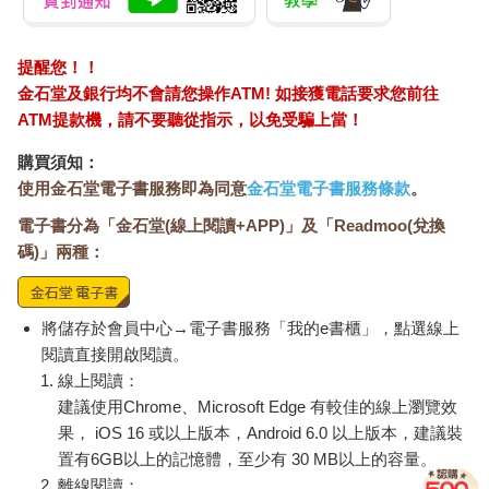
畫。此外，幾乎每一章，都會提供練習或務實的建議，以利你掌
握學習的內容。在這個過程中，你也能進一步建立起正向的內在
關係，而這是你應得的。
提醒您！！
從第三章開始，你會在每一章的最後看到「從呼吸調整身心實驗
金石堂及銀行均不會請您操作ATM! 如接獲電話要求您前往
室」，指導你該如何學以致用。這些技巧需要一些時間才能掌
ATM提款機，請不要聽從指示，以免受騙上當！
握，因此不要著急。你在前面章節中所學到的技巧，會隨著你不
斷進步，漸漸帶來回報。而這些技巧，也都會為後續章節的學習
購買須知：
內容打下基礎。當然，你可以一口氣讀完整本書，但你也許會想
使用金石堂電子書服務即為同意
金石堂電子書服務條款
。
在章與章之間暫停一到兩天，練習所學，以確保你把前一章的基
電子書分為「金石堂(線上閱讀+APP)」及「Readmoo(兌換
礎打好，再繼續學習下一章的內容。倘若從第四章開始，你願意
碼)」兩種：
在每一章之間，花上數天至一週的時間，來熟練這些技巧，或許
能對學習內容有更深刻的體悟。當然，決定權在你。
與自己和周圍建立健康的關係，是我們與生俱來的權利。本書的
目標，就是讓你學會與內在自我建立連結。多年來，我與客戶都
將儲存於會員中心→電子書服務「我的e書櫃」，點選線上
透過這套方法，找回與自我連結的時刻。每一個人都循序漸進地
閱讀直接開啟閱讀。
建立起更深刻的連結，並有能力展開積極的行動。話說回來，呼
線上閱讀：
吸法不會替你做出行動，但在你學會將呼吸作為一種語言後，你
建議使用Chrome、Microsoft Edge 有較佳的線上瀏覽效
就能學會用讓思考更透徹、行動更加自信的方式，和自己溝通。
果， iOS 16 或以上版本，Android 6.0 以上版本，建議裝
願你的每一次呼吸，都予你更強大的連結。
置有6GB以上的記憶體，至少有 30 MB以上的容量。
離線閱讀：