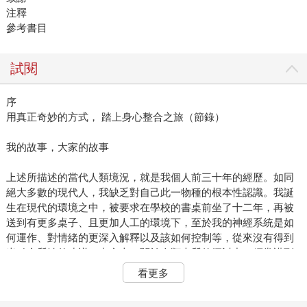
注釋
參考書目
試閱
序
用真正奇妙的方式， 踏上身心整合之旅（節錄）
我的故事，大家的故事
上述所描述的當代人類境況，就是我個人前三十年的經歷。如同
絕大多數的現代人，我缺乏對自己此一物種的根本性認識。我誕
生在現代的環境之中，被要求在學校的書桌前坐了十二年，再被
送到有更多桌子、且更加人工的環境下，至於我的神經系統是如
何運作、對情緒的更深入解釋以及該如何控制等，從來沒有得到
半點實質性的建議。事實上，關於人類本質的探討中，經常講到
我們與器械是如何地相似。在本書的第一章裡，將討論到這為什
看更多
麼是極具毀滅性的思維模式。
對自身的種種誤解，導致我不信任自己。我不相信自身感受。我