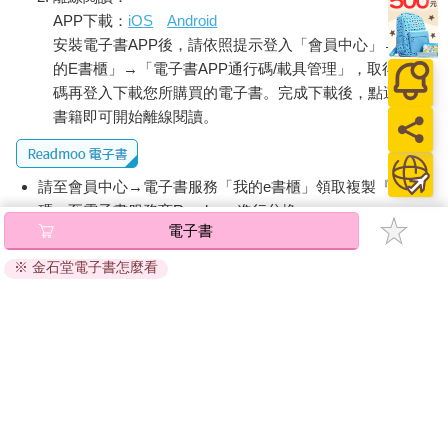
APP下載：
iOS
Android
安裝電子書APP後，請依照提示登入「會員中心」→「我
的E書櫃」→「電子書APP通行碼/載具管理」，取得通行
碼再登入下載您所購買的電子書。完成下載後，點選任一
書籍即可開始離線閱讀。
請至會員中心→電子書服務「我的e書櫃」領取複製『兌換
碼』至電子書服務商Readmoo進行兌換。
電子書
退換貨須知：
※ 金石堂電子書怎麼看
因版權保護，您在金石堂所購買的電子書僅能以金石堂專屬
的閱讀軟體開啟閱讀，無法以其他閱讀器或直接下載檔案。
依據「消費者保護法」第19條及行政院消費者保護處公告之
「通訊交易解除權合理例外情事適用準則」，非以有形媒介
提供之數位內容或一經提供即為完成之線上服務，經消費者
事先同意始提供。（如：電子書、電子雜誌、下載版軟體、
虛擬商品…等），
不受「網購服務需提供七日鑑賞期」的限
制
。為維護您的權益，建議您先使用「試閱」功能後再付款