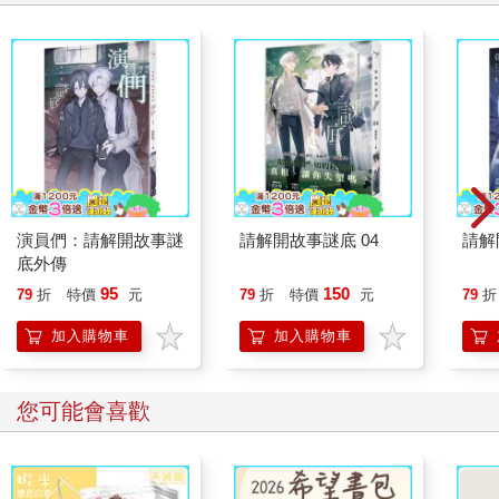
自我連結，以更深入了解自己，表現得更周全、自信且專注。本
書帶給讀者的，就是同樣一套的訓練內容。我由衷期盼每一位讀
者都能透過閱讀本書，拉近自己與自己的距離。
讓呼吸，引領你連結更深層的內在自我
本書提出的呼吸原理，是依據古老的呼吸控制練習──據記載，它
流傳了數千年，更有超過百年的科學研究證據背書，再加上我個
人多年來，幫助他人改善生活、建立更健康自我關係的經驗累
積。儘管「與內在溝通」的概念聽上去有些曖昧不明，但其本質
演員們：請解開故事謎
請解開故事謎底 04
請解
上就建立在我們期待於身處世界及文化背景下存活、並壯大的生
底外傳
理本能。你有理解這一切是如何運作的權利，而我也會盡自己所
95
150
79
折
特價
元
79
折
特價
元
79
折
能，將我透過大量研究並在多個場合下，與心理學及神經科學專
家學者交流所獲得的知識，進行詳盡的解釋。我們知道，人類的
加入購物車
加入購物車
內在隨時都在發送、並接收著令人難以置信的大量訊息。而本書
能讓你「主動參與」這樣的過程。
在前面三章中，我會挑戰讀者，讓讀者透過或許與當前極為不同
您可能會喜歡
的角度，去審視自己。因現代生活導致的自我脫節感，絕大多數
與我們代代相承的錯誤觀念有關。這些錯誤觀念，經常根深蒂固
到我們甚至不會去多加思考的程度。就連我們用來表述自己的語
言中，也深埋著這些觀念的影子。許多呼吸法的練習者，因為對