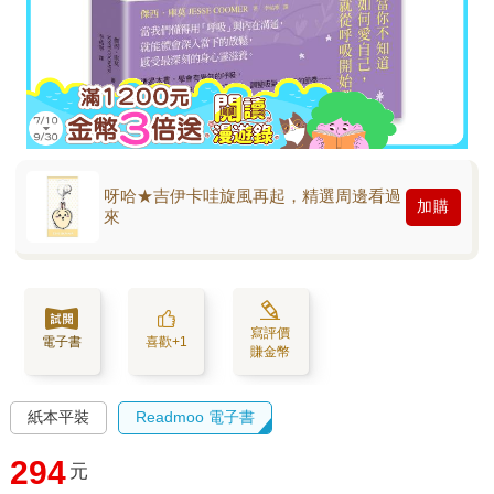
呀哈★吉伊卡哇旋風再起，精選周邊看過
加購
來
寫評價
電子書
喜歡+1
賺金幣
紙本平裝
Readmoo 電子書
294
元