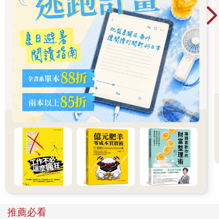
論好壞）、讓人能有意識地去影響自律神經系統，還能透過呼吸
來緩解情緒焦慮。這些關於呼吸機制的科學成果，讓我們有機會
透過每一次的呼吸，去提升生命品質。
如今，作為一種訓練方式的呼吸法，正蓬勃發展。當然，在這個
新興領域，也出現了多種聲音。許多流派都非常棒，但也有很多
過度簡化了呼吸作用，或專注於單一呼吸技巧、而排斥其他方
式。可惜的是，如同健身發展之初，如今也有許多關於呼吸法的
主張過於浮誇，甚至出現虛偽不實的謊言。就像沒有神奇藥丸能
讓人瞬間變身萬人迷，自然沒有任何呼吸方法，能保證你這輩子
再也不會生病，再也不會傷心，再也不會遇到壞事。
呼吸法不能改變你的人生，但在你領略到其中的原理後，你就能
享受有創造力與自信的心態，做出積極的行為。唯有自主的行
動，才能帶領我們踏向更美好的人生。這是完整的呼吸法，所能
給予我們的美好餽贈。事實上，倘若我在生命的早期，就懂得理
解自己的感受，並透過呼吸技巧來調節情緒，那些因為恐懼失敗
而不願嘗試的自我懷疑，其實都能改善。
自2016 年起，我成為專業的呼吸工作者，為世界各地、被一連串
現代病纏身者（問題的根源，與近乎所有現代人都會遭遇到的脫
節有關），進行訓練。而我培訓過一線的急救人員、公司執行
推薦必看
長、運動員、戒毒者與各行各業的人士──所有人都值得與真實的