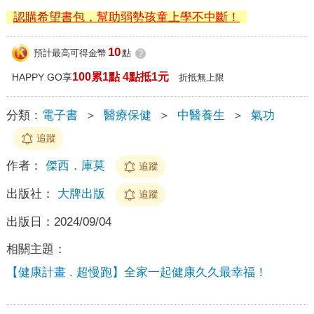
認購希望書包，幫助弱勢孩童上學不中斷！
10
預計最高可得金幣
點
?
100累1點 4點抵1元
HAPPY GO享
折抵無上限
分類：
電子書
＞
醫療保健
＞
中醫養生
＞
氣功
追蹤
作者：
傑西．庫莫
追蹤
出版社：
大牌出版
追蹤
出版日：
2024/09/04
相關主題：
【健康計畫 . 超慢跑】全家一起健康久久最幸福！