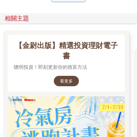
試圖面對自身壓力與焦慮問題的我，終於在偶然間，接觸到了呼
吸法。我的世界從此煥然一新。
在我發現呼吸法時，我甚至沒有把它當作一回事。老實說直到現
相關主題
在，每天早上起床時，我仍會因為這了不起的自我溝通方法居然
是真的，而讚嘆不已！在很長一段時間裡，我一直以為這是某種
魔法。當然，也有很多人指稱這套方法具有神力，這點讓我很難
過。不過，倘若我們認為美麗的朝陽很魔幻，那麼就此一觀點而
【金尉出版】精選投資理財電子
言，呼吸法確實很奇妙。或者，就像我太太的出現，對我來說很
神奇夢幻一樣。話說回來，呼吸法絕非神話、或精靈魔法般的憑
書
空捏造之事。它很真實，就如同呼吸作用般那樣扎實。
聰明投資！即刻更新你的致富方法
呼吸法的練習，可追溯至數千年前，但呼吸與心理及生理健康方
面的科學連結，則要追溯至美國南北戰爭時期，達科斯塔醫生
（Dr. Da Costa）無意間記錄下了首起呼吸障礙病例時。當時，達
看更多
科斯塔醫生觀察到有三百名士兵，出現了1900年代早期被命名為
「過度換氣症候群」（hyper-ventilation syndrome）的症狀，這
也是如今很常見的呼吸疾病。20世紀裡，關於呼吸對自律神經系
統影響的研究，開始穩定成長。自律神經系統控制了我們的心
率、消化系統、生殖器官、血糖，以及我們體內那無法透過意識
去控制的全套系統。一旦系統調節器官活動的方式，跟理想中不
一樣，人就會出現許多症狀，亦即我所謂「當代人類境況」的疾
病。到今天為止，有大量研究證實了呼吸對整體健康的影響（無