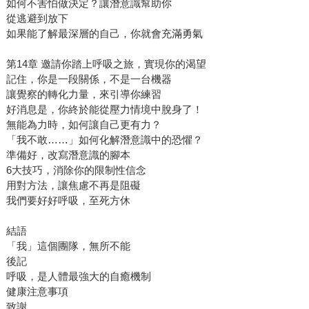
如何不害怕做決定？讓潛意識幫助你
從逃避到放下
如果能了解最深層的自己，你就會充滿勇氣
第14章 邀請你踏上呼吸之旅，實現你的渴望
記住，你是一段關係，不是一台機器
讓覺察的轉化力量，來引導你練習
好消息是，你終於能從壓力情境中脫身了！
無能為力時，如何讓自己更有力？
「我不敢……」如何化解潛意識中的恐懼？
準備好，改寫潛意識的腳本
6大技巧，消除你的限制性信念
用對方法，讓焦慮不再是阻礙
我們要好好呼吸，至死方休
結語
「我」這個團隊，無所不能
後記
呼吸，是人體最強大的自癒機制
健康注意事項
致謝