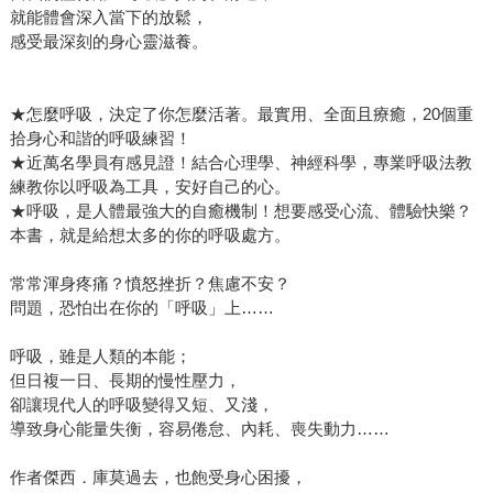
就能體會深入當下的放鬆，
感受最深刻的身心靈滋養。
★怎麼呼吸，決定了你怎麼活著。最實用、全面且療癒，20個重
拾身心和諧的呼吸練習！
★近萬名學員有感見證！結合心理學、神經科學，專業呼吸法教
練教你以呼吸為工具，安好自己的心。
★呼吸，是人體最強大的自癒機制！想要感受心流、體驗快樂？
本書，就是給想太多的你的呼吸處方。
常常渾身疼痛？憤怒挫折？焦慮不安？
問題，恐怕出在你的「呼吸」上……
呼吸，雖是人類的本能；
但日複一日、長期的慢性壓力，
卻讓現代人的呼吸變得又短、又淺，
導致身心能量失衡，容易倦怠、內耗、喪失動力……
作者傑西．庫莫過去，也飽受身心困擾，