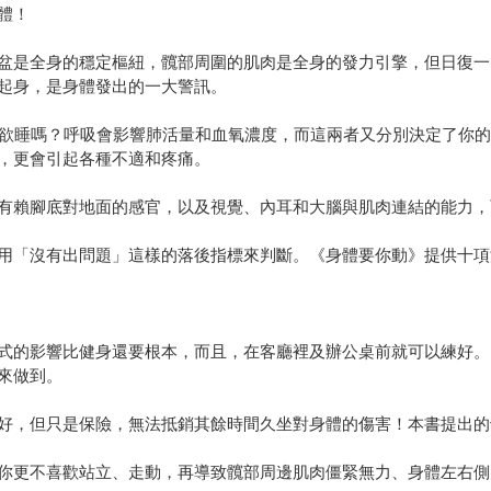
體！
盆是全身的穩定樞紐，髖部周圍的肌肉是全身的發力引擎，但日復一
起身，是身體發出的一大警訊。
昏欲睡嗎？呼吸會影響肺活量和血氧濃度，而這兩者又分別決定了你
，更會引起各種不適和疼痛。
有賴腳底對地面的感官，以及視覺、內耳和大腦與肌肉連結的能力，
用「沒有出問題」這樣的落後指標來判斷。《身體要你動》提供十項
式的影響比健身還要根本，而且，在客廳裡及辦公桌前就可以練好。
來做到。
好，但只是保險，無法抵銷其餘時間久坐對身體的傷害！本書提出的
你更不喜歡站立、走動，再導致髖部周邊肌肉僵緊無力、身體左右側