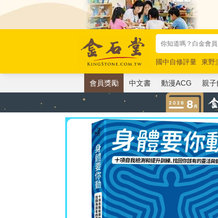
國中自修評量
東野
唯紅花綻放
奧德賽
會員獎勵
中文書
動漫ACG
親子