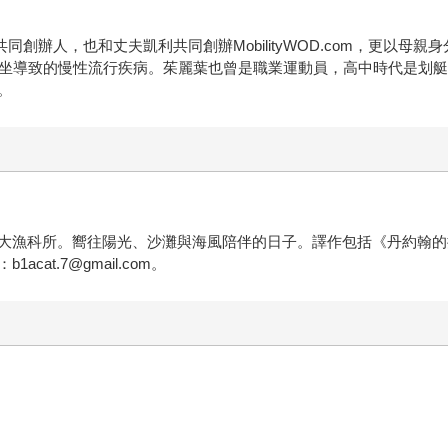
同創辦人，也和丈夫凱利共同創辦MobilityWOD.com，更以母親身分
坐導致的慢性流行疾病。茱麗葉也曾是職業運動員，高中時代是划艇競賽
。
大漁科所。嚮往陽光、沙灘與海風陪伴的日子。譯作包括《丹約翰的
t.7@gmail.com。