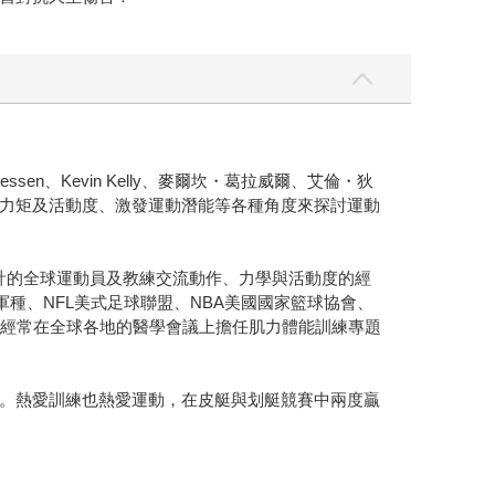
sen、Kevin Kelly、麥爾坎・葛拉威爾、艾倫・狄
力矩及活動度、激發運動潛能等各種角度來探討運動
，與數以百萬計的全球運動員及教練交流動作、力學與活動度的經
與所有軍種、NFL美式足球聯盟、NBA美國國家籃球協會、
也經常在全球各地的醫學會議上擔任肌力體能訓練專題
ossFit開業。熱愛訓練也熱愛運動，在皮艇與划艇競賽中兩度贏