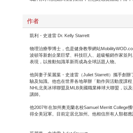
作者
凱利・史達雷 Dr. Kelly Starrett
物理治療學博士，也是健身教學網站MobilityWOD.c
波頓等新創企業巨擘、科技巨人、超級暢銷作家並列
表現，以推動知識革新而成為全球話題人物。
他與妻子茱麗葉・史達雷（Juliet Starrett）攜
驗及知識。他也在世界各地舉辦「動作與活動度課程」（Mo
NHL北美冰球聯盟及MLB美國職業棒球大聯盟，
講師。
他2007年在加州奧克蘭名校Samuel Merritt C
得全美冠軍。目前定居北加州。他相信所有人類都應