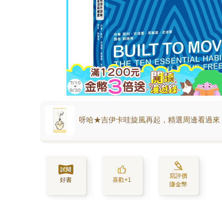
呀哈★吉伊卡哇旋風再起，精選周邊看過來
寫評價
好書
喜歡+1
賺金幣