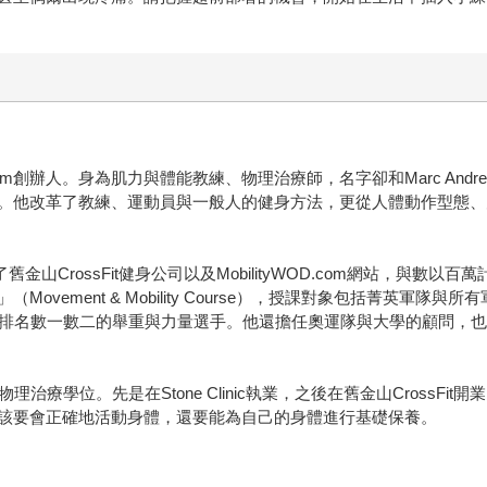
om創辦人。身為肌力與體能教練、物理治療師，名字卻和Marc Andrees
。他改革了教練、運動員與一般人的健身方法，更從人體動作型態、
手創辦了舊金山CrossFit健身公司以及MobilityWOD.com網站
vement & Mobility Course），授課對象包括菁英軍隊
以及排名數一數二的舉重與力量選手。他還擔任奧運隊與大學的顧問，
ollege獲物理治療學位。先是在Stone Clinic執業，之後在舊金山Cr
該要會正確地活動身體，還要能為自己的身體進行基礎保養。