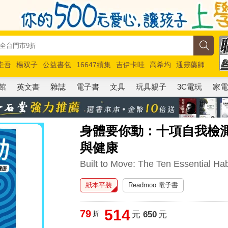
圭吾
楊双子
公益書包
16647續集
吉伊卡哇
高希均
通靈藥師
路邊攤新作
馬斯克
玩具總動員5
超慢跑
館
英文書
雜誌
電子書
文具
玩具親子
3C電玩
家
身體要你動：十項自我檢
與健康
Built to Move: The Ten Essential Ha
紙本平裝
Readmoo 電子書
514
79
折
元
650
元