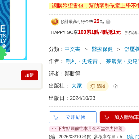
認購希望書包，幫助弱勢孩童上學不
25
預計最高可得金幣
點
?
100累1點 4點抵1元
HAPPY GO享
折抵無
分類：
中文書
＞
醫療保健
＞
舒壓
作者：
凱利・史達雷
、
茱麗葉・史達
譯者：
鄭勝得
加購
出版社：
大家
追蹤
?
出版日：
2024/10/23
立即結帳
加入購物車
※ 下方點圖前往本月金石堂強力推薦
預計 2026/08/10 出貨
參考庫存量：5
預訂