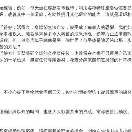
始練習，例如，每天坐在客廳看電視時，利用各種特殊坐姿做髖關節
吸，改善其中一個環節，有助於提升其他環節的能力，這就是環環相
活得好；活得久，身體卻無法自立，幾乎成了每個人的恐懼。我們如
家爭相投入。隨著越來越多令人興奮的成果浮現，影響力正逐漸擴散
課程。但，健身房似乎總像是另一個世界？似乎總是缺乏跨出那一步
苦的方法？
活解方》直擊蔓延全球的久坐瘟疫後，史達雷在本書不只運用自己頂
深的十項檢測，無需任何專業器材，花幾分鐘就能知道身體的日常機
、不小心提了重物就會痛個三天，你也能開始變強！從最簡單的練習
運動訓練以外的時間，也會大大影響賽事的成績。當你改善活動度、
甚至偶爾出現疼痛。請把握超前部署的機會，開始在生活中插入小練