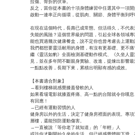
拉傷、骨折的伏筆。
反之，當你從本書的十項身體練習中任選其中一項開
啟動一連串正向循環，從肌肉、關節、身體平衡到呼
在現在這個時代，長壽已成常態。但活得久，不代表
失能的風險？這個世界級的問題，引起全球各領域專
能也買過幾次健康餐盒，說不定你也曾考慮去上運動
我們都想要靈活耐用的身體，有沒有更基礎、更不痛
繼《靈活如豹》全面檢測基礎動作模式、《久坐人靈
見，並在多年間不斷親身實驗、改進，提煉出影響最
一點點改善，長期下來，累積出明顯有感的成效。
【本書適合對象】
→看到樓梯就感覺膝蓋發軟的人
如果看場電影就膝蓋疼痛、高一點的台階就令你嘆息
有回應！
→已經有運動習慣的人
健身房以外的生活，決定了健身房裡面的表現。專項
層樓，還能預防運動傷害。
→一直被說「等你老了就知道」的「年輕」人
或許你才剛開始久坐的生活，但已經感覺體能下滑，