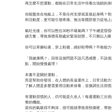
再怎麼不想運動，都能在日常生活中培養出強韌的身
你能盤坐在地板上，不靠任何支撐就直接起身嗎？骨
和活動度，更可能引發疼痛。無法靠髖部發力從地上
氣吐光後，你可以憋住30秒不吸氣嗎？下午總是昏
續亢奮，導致身體長期處於緊張狀態，不只難以入睡
你可以單腳站著，穿上鞋襪，綁好鞋帶嗎？平衡能力
「我健康嗎？」回答這個問題不該只憑感覺，不該僅
點，開始慢慢處理！
本書不是關於運動，
而是幫助你發現，在人體的長遠運作上，日常活動方
了解人體是多麼需要用活動來保養，並微調生活習慣
有運動習慣的人，仍可能是久坐人！每週運動三次很
整的機能。
當你的氣吸得不夠深，很可能就導致肩頸僵硬，導致