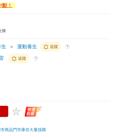
中斷！
上限
養生
＞
運動養生
追蹤
?
雷
追蹤
?
門市商品
門市庫存
大量採購