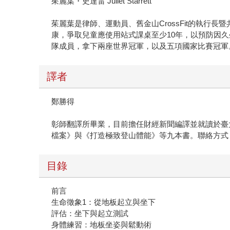
茱麗葉・史達雷 Juliet Starrett
茱麗葉是律師、運動員、舊金山CrossFit的執行長暨共
康，爭取兒童應使用站式課桌至少10年，以預防因久
隊成員，拿下兩座世界冠軍，以及五項國家比賽冠軍
譯者
鄭勝得
彰師翻譯所畢業，目前擔任財經新聞編譯並就讀於臺
檔案》與《打造極致登山體能》等九本書。聯絡方式：b1aca
目錄
前言
生命徵象1：從地板起立與坐下
評估：坐下與起立測試
身體練習：地板坐姿與鬆動術