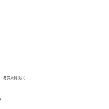
：肩膀旋轉測試
算