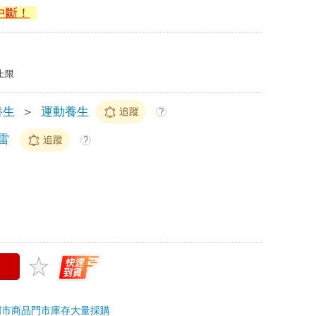
中斷！
上限
養生
＞
運動養生
追蹤
?
雷
追蹤
?
門市商品
門市庫存
大量採購