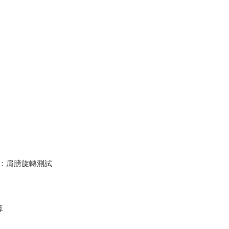
：肩膀旋轉測試
算