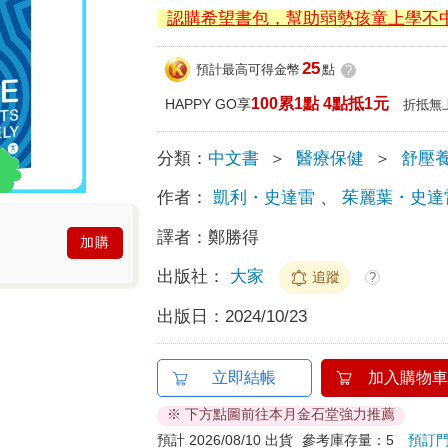
認購希望書包，幫助弱勢孩童上學不
25
預計最高可得金幣
點
?
100累1點 4點抵1元
HAPPY GO享
折抵無
分類：
中文書
＞
醫療保健
＞
舒壓
作者：
凱利・史達雷
、
茱麗葉・史達
譯者：
鄭勝得
加購
出版社：
大家
追蹤
?
出版日：
2024/10/23
立即結帳
加入購物車
※ 下方點圖前往本月金石堂強力推薦
預計 2026/08/10 出貨
參考庫存量：5
預訂