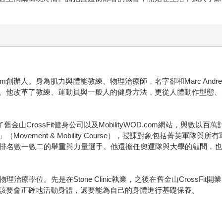
om創辦人。身為肌力與體能教練、物理治療師，名字卻和Marc Andrees
。他改革了教練、運動員與一般人的健身方法，更從人體動作型態、
手創辦了舊金山CrossFit健身公司以及MobilityWOD.com網站
vement & Mobility Course），授課對象包括菁英軍隊
以及排名數一數二的舉重與力量選手。他還擔任奧運隊與大學的顧問，
ollege獲物理治療學位。先是在Stone Clinic執業，之後在舊金山Cr
該要會正確地活動身體，還要能為自己的身體進行基礎保養。