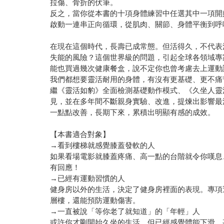
拉傷、骨折的伏筆。
反之，當你從本書的十項身體練習中任選其中一項開
啟動一連串正向循環，從肌肉、關節、身體平衡到呼
在現在這個時代，長壽已成常態。但活得久，不代表
失能的風險？這個世界級的問題，引起全球各領域專
能也買過幾次健康餐盒，說不定你也曾考慮去上運動
我們都想要靈活耐用的身體，有沒有更基礎、更不痛
繼《靈活如豹》全面檢測基礎動作模式、《久坐人靈
見，並在多年間不斷親身實驗、改進，提煉出影響最
一點點改善，長期下來，累積出明顯有感的成效。
【本書適合對象】
→看到樓梯就感覺膝蓋發軟的人
如果看場電影就膝蓋疼痛、高一點的台階就令你嘆息
有回應！
→已經有運動習慣的人
健身房以外的生活，決定了健身房裡面的表現。專項
層樓，還能預防運動傷害。
→一直被說「等你老了就知道」的「年輕」人
或許你才剛開始久坐的生活，但已經感覺體能下滑，