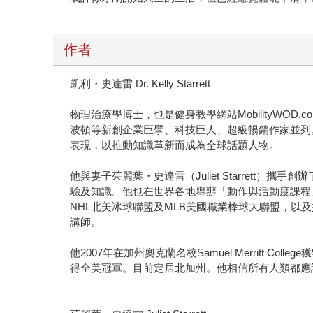
作者
凱利・史達雷 Dr. Kelly Starrett
物理治療學博士，也是健身教學網站MobilityWOD.c
波頓等新創企業巨擘、科技巨人、超級暢銷作家並列
表現，以推動知識革新而成為全球話題人物。
他與妻子茱麗葉・史達雷（Juliet Starrett）攜
驗及知識。他也在世界各地舉辦「動作與活動度課程」（Mo
NHL北美冰球聯盟及MLB美國職業棒球大聯盟，
講師。
他2007年在加州奧克蘭名校Samuel Merritt C
得全美冠軍。目前定居北加州。他相信所有人類都應