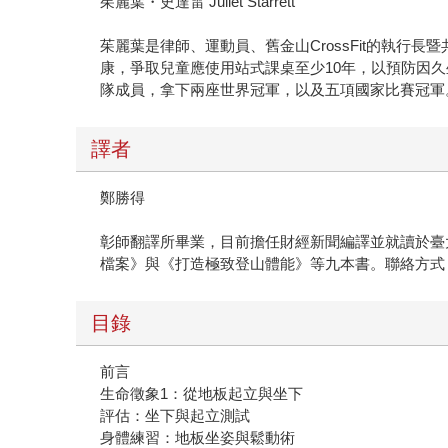
茱麗葉・史達雷 Juliet Starrett
茱麗葉是律師、運動員、舊金山CrossFit的執行長暨共
康，爭取兒童應使用站式課桌至少10年，以預防因久
隊成員，拿下兩座世界冠軍，以及五項國家比賽冠軍
譯者
鄭勝得
彰師翻譯所畢業，目前擔任財經新聞編譯並就讀於臺
檔案》與《打造極致登山體能》等九本書。聯絡方式：b1aca
目錄
前言
生命徵象1：從地板起立與坐下
評估：坐下與起立測試
身體練習：地板坐姿與鬆動術