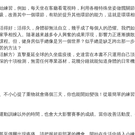
始練習，例如，每天坐在客廳看電視時，利用各種特殊坐姿做髖關節
吸，改善其中一個環節，有助於提升其他環節的能力，這就是環環相
活得好；活得久，身體卻無法自立，幾乎成了每個人的恐懼。我們如
家爭相投入。隨著越來越多令人興奮的成果浮現，影響力正逐漸擴散
課程。但，健身房似乎總像是另一個世界？似乎總是缺乏跨出那一步
苦的方法？
活解方》直擊蔓延全球的久坐瘟疫後，史達雷在本書不只運用自己頂
深的十項檢測，無需任何專業器材，花幾分鐘就能知道身體的日常機
、不小心提了重物就會痛個三天，你也能開始變強！從最簡單的練習
運動訓練以外的時間，也會大大影響賽事的成績。當你改善活動度、
甚至偶爾出現疼痛。請把握超前部署的機會，開始在生活中插入小練