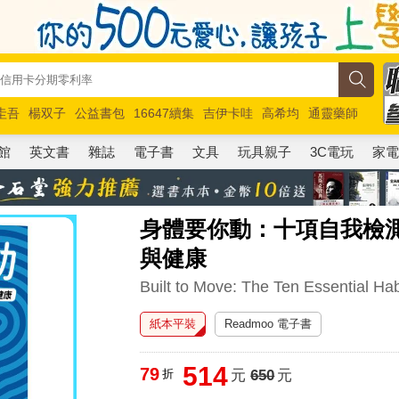
圭吾
楊双子
公益書包
16647續集
吉伊卡哇
高希均
通靈藥師
路邊攤新作
馬斯克
玩具總動員5
超慢跑
館
英文書
雜誌
電子書
文具
玩具親子
3C電玩
家
身體要你動：十項自我檢
與健康
Built to Move: The Ten Essential Ha
紙本平裝
Readmoo 電子書
514
79
折
元
650
元