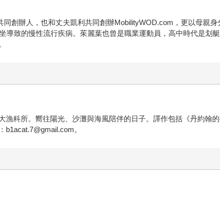
同創辦人，也和丈夫凱利共同創辦MobilityWOD.com，更以母親身分
坐導致的慢性流行疾病。茱麗葉也曾是職業運動員，高中時代是划艇競賽
。
大漁科所。嚮往陽光、沙灘與海風陪伴的日子。譯作包括《丹約翰的
t.7@gmail.com。