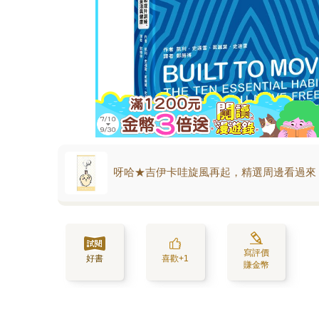
呀哈★吉伊卡哇旋風再起，精選周邊看過來
寫評價
好書
喜歡+1
賺金幣