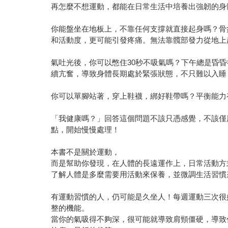
再怎麼不想運動，都能在日常生活中培養出強韌的身
你能盤坐在地板上，不靠任何支撐就直接起身嗎？骨
和活動度，更可能引發疼痛。無法靠髖部發力從地上
氣吐光後，你可以憋住30秒不吸氣嗎？下午總是昏
續亢奮，導致身體長期處於緊張狀態，不只難以入睡
你可以單腳站著，穿上鞋襪，綁好鞋帶嗎？平衡能力
「我健康嗎？」回答這個問題不該只憑感覺，不該僅
點，開始慢慢處理！
本書不是關於運動，
而是幫助你發現，在人體的長遠運作上，日常活動方
了解人體是多麼需要用活動來保養，並微調生活習慣
有運動習慣的人，仍可能是久坐人！每週運動三次很
整的機能。
當你的氣吸得不夠深，很可能就導致肩頸僵硬，導致