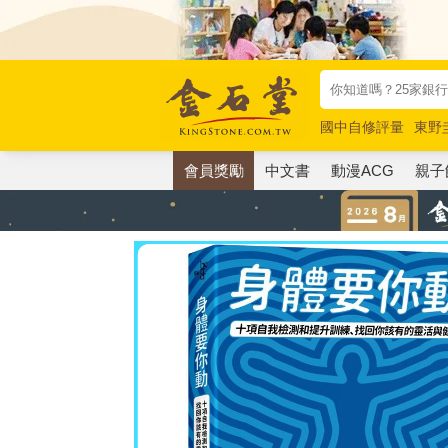
國中自修評量
東野
唯紅花綻放
奧德賽
會員獎勵
中文書
動漫ACG
親子