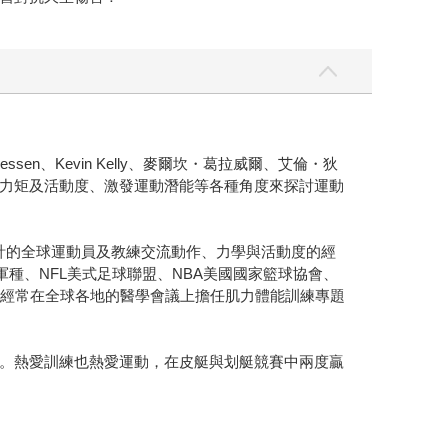
sen、Kevin Kelly、麥爾坎・葛拉威爾、艾倫・狄
力矩及活動度、激發運動潛能等各種角度來探討運動
，與數以百萬計的全球運動員及教練交流動作、力學與活動度的經
與所有軍種、NFL美式足球聯盟、NBA美國國家籃球協會、
也經常在全球各地的醫學會議上擔任肌力體能訓練專題
ossFit開業。熱愛訓練也熱愛運動，在皮艇與划艇競賽中兩度贏