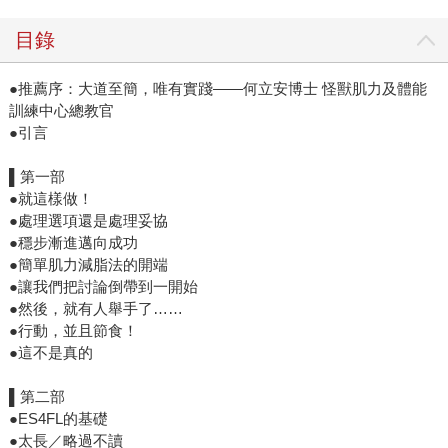
目錄
●推薦序：大道至簡，唯有實踐——何立安博士 怪獸肌力及體能
訓練中心總教官
●引言
▌第一部
●就這樣做！
●處理選項還是處理妥協
●穩步漸進邁向成功
●簡單肌力減脂法的開端
●讓我們把討論倒帶到一開始
●然後，就有人舉手了……
●行動，並且節食！
●這不是真的
▌第二部
●ES4FL的基礎
●太長／略過不讀