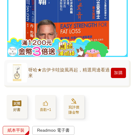
呀哈★吉伊卡哇旋風再起，精選周邊看過
加購
來
寫評價
好書
喜歡+1
賺金幣
紙本平裝
Readmoo 電子書