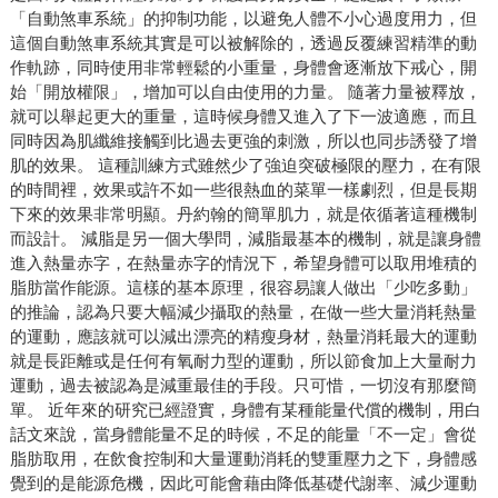
「自動煞車系統」的抑制功能，以避免人體不小心過度用力，但
這個自動煞車系統其實是可以被解除的，透過反覆練習精準的動
作軌跡，同時使用非常輕鬆的小重量，身體會逐漸放下戒心，開
始「開放權限」，增加可以自由使用的力量。 隨著力量被釋放，
就可以舉起更大的重量，這時候身體又進入了下一波適應，而且
同時因為肌纖維接觸到比過去更強的刺激，所以也同步誘發了增
肌的效果。 這種訓練方式雖然少了強迫突破極限的壓力，在有限
的時間裡，效果或許不如一些很熱血的菜單一樣劇烈，但是長期
下來的效果非常明顯。丹約翰的簡單肌力，就是依循著這種機制
而設計。 減脂是另一個大學問，減脂最基本的機制，就是讓身體
進入熱量赤字，在熱量赤字的情況下，希望身體可以取用堆積的
脂肪當作能源。這樣的基本原理，很容易讓人做出「少吃多動」
的推論，認為只要大幅減少攝取的熱量，在做一些大量消耗熱量
的運動，應該就可以減出漂亮的精瘦身材，熱量消耗最大的運動
就是長距離或是任何有氧耐力型的運動，所以節食加上大量耐力
運動，過去被認為是減重最佳的手段。只可惜，一切沒有那麼簡
單。 近年來的研究已經證實，身體有某種能量代償的機制，用白
話文來說，當身體能量不足的時候，不足的能量「不一定」會從
脂肪取用，在飲食控制和大量運動消耗的雙重壓力之下，身體感
覺到的是能源危機，因此可能會藉由降低基礎代謝率、減少運動