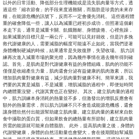
以外的日常活動、降低部分生理機能或是流失肌肉量等方式，透
過這些「縮衣節食」的手段來度過難關，而脂肪是珍貴的未來存
糧，在能源危機的訊號下，反而不一定會優先消耗。 這些過程體
重的確會降低一些，讓人以為減重已經初步成功，但照著這個劇
本走下去，通常是減重卡關、飢餓難耐、身體疲倦、心裡焦躁，
如果減重的目標只是一兩公斤，可能可以見好就收，但是許多挽
救代謝健康的人，需要減脂的幅度可能遠不止如此，當我們逆著
身體機制硬減的時候，結果通常是失敗復胖，失望收場。 肌力訓
練再次進入減重市場的聚光燈，因為幾件事情在過去幾年得到確
認。首先，是肌肉是對代謝健康有益的身體組織，肌肉的功能不
僅僅是收縮產生力量，肌肉還會分泌有益健康的肌肉激素，所以
增加肌肉量對健康有益，減少肌肉量對健康不利。簡單來講，我
們要的其實是減脂，不是減重，增肌減脂的過程中，即便短時間
內總體重沒變，代謝其實也正在變好。 其次，建立肌肉量的過程
中，肌力訓練本身消耗的熱量並不多，但激發出的增肌反應會有
額外的熱量需求，所以肌力訓練不只不會造成能源危機感，還會
讓身體欣然付出能源幫助建立肌肉量。建立肌肉量的素材來自飲
食中攝取的蛋白質，但如果飲食的總熱量有所節制，建立肌肉量
所需的能源就可能來自體脂肪。 此外，提高肌肉量之後，身體的
代謝變健康，身體的自然活動量也會變大，會在後期開始幫減脂