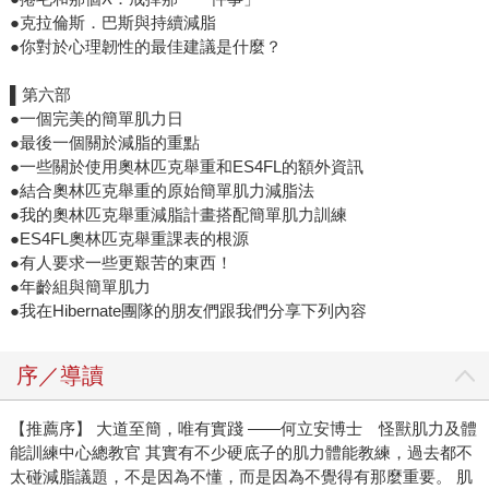
●克拉倫斯．巴斯與持續減脂
●你對於心理韌性的最佳建議是什麼？
▌第六部
●一個完美的簡單肌力日
●最後一個關於減脂的重點
●一些關於使用奧林匹克舉重和ES4FL的額外資訊
●結合奧林匹克舉重的原始簡單肌力減脂法
●我的奧林匹克舉重減脂計畫搭配簡單肌力訓練
●ES4FL奧林匹克舉重課表的根源
●有人要求一些更艱苦的東西！
●年齡組與簡單肌力
●我在Hibernate團隊的朋友們跟我們分享下列內容
序／導讀
【推薦序】 大道至簡，唯有實踐 ——何立安博士 怪獸肌力及體
能訓練中心總教官 其實有不少硬底子的肌力體能教練，過去都不
太碰減脂議題，不是因為不懂，而是因為不覺得有那麼重要。 肌