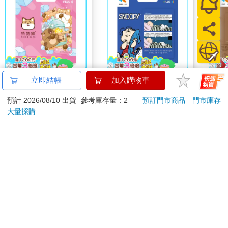
柴語錄《好喝珍奶》一
SNOOPY《睡前小
SN
立即結帳
加入購物車
卡通
聊》一卡通
刻》
預計 2026/08/10 出貨
參考庫存量：2
預訂門市商品
門市庫存
120
150
特價
元
特價
元
特價
大量採購
加入購物車
加入購物車
您可能會喜歡