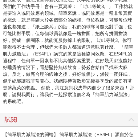
我們的工作坊手冊上會有一頁寫著： 「1加1等於3。」 工作坊就
是要進入協同效應的領域。簡單來說，協同效應是一種非常真實
的概念，就是整體大於各個部分的總和。每位教練，可能每位球
迷也都知道，「紙上談兵」的話，我們的球隊可能比對手強，也
可能比對手弱，但每個球員就像是一塊拼圖，把所有拼圖拼湊
好，變成一個團隊，就能克服數據上的限制。 1加1等於3。你可
能覺得不太合理，但我們大多數人都知道這意味著什麼。 「簡單
肌力減脂法」（ES4FL）講究的就是這種協同效應。在ES4FL的
過程中，任何單一因素都不比其他因素重要。在好幾天都沒能好
好睡覺的情況下，還想堅持無碳飲食，勢必會給自己找來大麻
煩。反之，做完合理的鍛鍊之後，好好散個步，然後一夜好眠，
似乎總能讓我非常開心。我總期待著散步完後要享受的那份有著
豐盛蔬菜的餐點。 然後，我注意到我皮帶內側少了很多東西！ 那
麼，請與我同行，讓我們一起探索這個名為「簡單肌力減脂法」
的系統吧。
試閱
【簡單肌力減脂法的開端】 簡單肌力減脂法（ES4FL）源自於怎