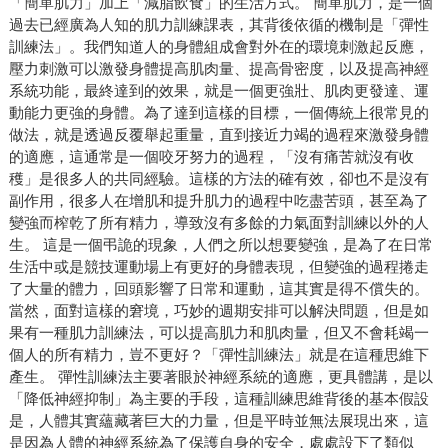
「簡單肌力」加上「減脂飲食」的生活方式。 簡單肌力，是一個
過去已經廣為人知的肌力訓練課表，其背後依循的機制是「彈性
訓練法」。我們知道人的身體組成會對外在的環境刺激起反應，
壓力刺激可以激發身體提高肌肉量、提高骨密度，以及提高神經
系統功能，最終達到的效果，就是一個更強壯、肌肉更發達、運
動能力更強的身體。為了達到這樣的目標，一個傳統上很常見的
做法，就是透過反覆舉起重量，直到接近力竭的過程來激發身體
的適應，這通常是一個咬牙努力的過程，「沒有痛苦就沒有收
穫」是很多人的共同經驗。這樣的方法的確有效，卻也不是沒有
副作用，很多人在增肌和提升肌力的過程中吃盡苦頭，甚至為了
變強而榨乾了所有精力，導致沒有多餘的力氣面對訓練以外的人
生。 這是一個弔詭的現象，人們之所以想要變強，是為了在日常
生活中或是競技運動場上有更好的身體表現，但變強的過程捲走
了大量的體力，回頭影響了日常和運動，這其實是得不償失的。
當然，面對這樣的窘境，巧妙的週期安排可以解決問題，但是如
果有一種肌力訓練法，可以提高肌力和肌肉量，但又不會耗竭一
個人的所有精力，豈不更好？「彈性訓練法」就是在這種思維下
產生。 彈性訓練法主要著眼於神經系統的適應，更具體講，是以
「降低神經抑制」為主要的手段，這種訓練思維背後的基本假設
是，人體其實蘊藏著巨大的力量，但是平時並無法展現出來，這
是因為人體的神經系統為了保護自身的安全，處處設下了類似