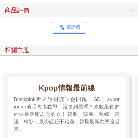
開始踏上ES4FL的旅程，幾乎是立刻就將它公之於眾了。說真
商品評價
的，我花了一輩子試著讓自己變得更大隻、更快、更強壯、更加
大。 情感上，沒有變得更大隻，對我而言是件難受的事。我有
「肌肉上癮症」（bigorexia）。從小我就想變大隻。湯姆．漢克
寫評價
斯大可拍一部關於我的電影......不過片名得叫做《大到未來》
（Bigger）。（譯按：湯姆．漢克斯主演的電影原名為《飛進未
來》〔Big〕） 我收到很多關於使用「簡單肌力」模式減脂的電子
相關主題
郵件和播客留言提問。我欣喜地向各位報告，大家現在問的是減
脂而不再使用「減重」這個詞。 如果把你的腿切掉，你就會減輕
體重。這和減脂不一樣。 聽著，減掉體脂需要花一些工夫。我認
為增肌是最困難的事情.......緊跟在後的就是減掉體脂。 但我並不
是憑空「發明」這個的。我列舉出一些非常聰明的人。我們就來
回顧一下我學到的東西，我就是這樣整理出這些基本架構的。 我
Kpop情報最前線
開始思考魯斯提．摩爾（Rusty Moore）經常談論的一些事情。他
Blackpink世界巡迴演唱會開跑，GD、super
理想中的減脂增肌鍛鍊，基本上就是簡單肌力。他認為簡單肌力
的風格能帶來一種在較低體脂數字下看起來好看的肌肉線條。他
junior演唱會也在即，沒搶到票嗎？來收集也們
將簡單肌力的概念應用到「看起來好看」的目標上！ 藉由使用
的週邊撫慰思念的心！ 韓劇、韓團、韓綜、韓
「放射張力」（irradiation）的概念，這大致上是根據查爾斯．史
漫、韓影，最夯話題不錯過，韓星最新動態追起
考特．薛靈頓爵士（Sir Charles Scott Sherrington）的定律，這個
來。
想法很簡單，就是透過有意識地讓身體其他部分一起參與和幫助