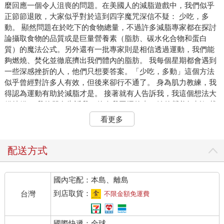
麼回應一個令人沮喪的問題。在美國人的減脂遊戲中，我們似乎
正節節退敗，大家似乎對於這到四字魔咒深信不疑： 少吃，多
動。 顯然問題在於吃下的食物總量，不過許多減脂專家都在探討
論攝取食物的品質或是巨量營養素（脂肪、碳水化合物和蛋白
質）的魔法公式。另外還有一批專家則是相信透過運動，我們能
夠燃燒、焚化並徹底擠出我們體內的脂肪。 我每個星期都會遇到
一些深感挫折的人，他們只想要答案。「少吃，多動」這個方法
似乎曾經對許多人有效，但後來卻行不通了。 身為肌力教練，我
得認為運動有助於減脂才是。 接著就有人告訴我，我這個想法大
錯特錯。 我的朋友告訴我一件令我困擾的事：她的營養師斬釘截
鐵地說，運動對減肥幾乎沒有影響。我試圖反駁這個說法，才意
看更多
識到： 長期以來，是我想錯了。 這是真的：減脂是在廚房進行
的。減脂是在你購物、切、削和剁東西的時候進行的。 如果你是
一位私人教練，並且說服所有的客戶每餐都攝取蛋白質和蔬菜，
配送方式
而且在接下來的2-3年內只喝水，你將會是健身產業中響叮噹的偉
大人物。你的客戶將會在體態改造上取得無與倫比的成果。 而我
國內宅配：本島、離島
們堅持做的運動可能沒什麼價值。《英國運動醫學期刊》（The
British Journal of Sports Medicine）明確指出： 「……大眾被一
到店取貨：
台灣
不限金額免運費
個無益的訊息給淹沒了重點，對於透過計算熱量來維持『健康體
重』，許多人仍然誤以為肥胖完全是由於缺乏運動所致。這種錯
國際快遞：全球