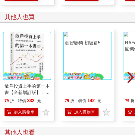
其他人也買
散戶投資上手的第一本
創智數獨-初級篇5
RA
書【全新增訂版】：投
回憶
資股市最該懂的47件
遠的
332
142
79
折
特價
元
79
折
特價
元
79
折
事，教你買對賣對，抓
報)
住賺錢機會
加入購物車
加入購物車
其他人也看