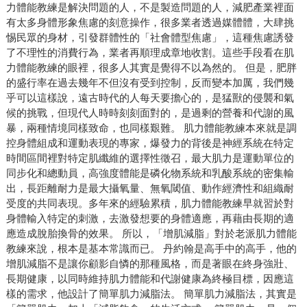
力體能教練是解決問題的人，不是製造問題的人，減肥產業裡面
有太多身體形象焦慮的刻意操作，很多業者透過媒體體，大肆挑
惕民眾的身材，引發群體性的「社會體型焦慮」，這種焦慮誘發
了不理性的消費行為，業者再順理成章地收割。這些手段看在肌
力體能教練的眼裡，很多人其實是覺得不以為然的。 但是，肥胖
的盛行率在過去幾年不但沒有受到控制，反而變本加厲，我們幾
乎可以這樣說，遠古時代的人每天要擔心的，是猛獸的侵襲和氣
候的挑戰，但現代人時時刻刻面對的，是過剩的營養和代謝的風
暴，兩種情境同樣致命，也同樣艱難。 肌力體能教練本來就是調
控身體組成和運動表現的專家，爆發力的背後是神經系統在特定
時間區間裡對特定肌纖維的選擇性徵召，最大肌力是運動單位的
同步化和總動員，高強度體能是磷化物系統和乳酸系統的密集輸
出，長距離耐力是最大攝氧量、無氧閾值、動作經濟性和組織耐
受度的共同表現。多年來的經驗累積，肌力體能教練早就習於對
身體輸入特定的刺激，去激發想要的身體適應，再藉由長期的適
應造成脫胎換骨的效果。 所以，「增肌減脂」對於老派肌力體能
教練來說，根本是基本常識而已。 丹約翰是高手中的高手，他的
增肌減脂不是讓你顧影自憐的那種風格，而是著眼在終身強壯、
長期健康，以同時維持肌力體能和代謝健康為終極目標，因應這
樣的需求，他設計了簡單肌力減脂法。 簡單肌力減脂法，其實是