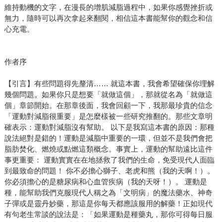
維持動機的文字，在漫長的增肌減脂過程中，如果你感覺挫折或
無力，隨時可以再次拿起來翻閱，相信這本書能幫你的觀念和信
心充電。
作者序
【引言】有些問題得先釐清…… 就這本書，我會希望確保你理解
幾個問題。如果你只是想要「就做這個」，那就從名為「就做這
個」章節開始。在那章後面，我會回顧一下，我那最珍貴的信念
「運動對減脂很重要」是怎麼樣被一些研究推翻的。那些文章明
確表示：運動對減脂沒有幫助。 以下是我寫這本書的原因：那種
說法絕對是錯的！運動是減脂中重要的一環，但並不是我們會把
脂肪焚化、燃燒或點燃這類概念。事實上，運動的幫助遠比這件
事更重要： 運動實實在在地拯救了我們的生命，免受現代人面臨
到最致命的問題！ 你不必擔心獅子、老虎和熊（我的天啊！）。
你必須擔心的是糖尿病和心血管疾病（我的天呀！）。 運動是
種，能幫助我們克服現代人稱之為「文明病」的魔法藥水、神奇
子彈或是靈丹妙藥，那這是你每天都應該服用的解藥！正如現代
有句老生常談的說法是：「如果運動是種藥丸，那你可得每日服