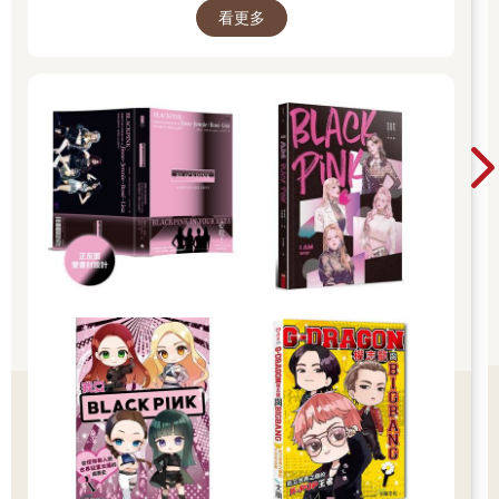
下，可以在槓鈴上增加更多負重，並刺激更多的肌纖維。 摩爾在
看更多
他關於單臂推舉的文章中，精彩地總結了基本原則： 第2次鍛鍊
時，我做了單臂軍事肩推，推27公斤時有點吃力。 然後我覺得運
用放射張力對我有好處。 我先讓沒拿啞鈴手用力握拳，讓張力蔓
延全身，當張力傳到我正在推舉的那一側時，我就抓緊啞鈴將它
舉起，輕鬆將它高舉過頭。 現在我這樣做的同時，也會收緊腹
肌。我還沒試過雙腿屈曲，但我猜這樣能幫助我達到下一個層
次。 這就是我現在努力的方向。 摩爾把這個概念發展成一個名為
「視覺衝擊頻率訓練」的精彩課表。 是的，簡單肌力訓練可以建
構肌力。但許多人注意到，在進行幾次鍛鍊之後，他們感覺更
好，「看起來」也更好。舊石器時代飲食法倡導人羅伯．沃夫
（Robb Wolf）有一句很棒的說法是「荷爾蒙瀑布」（hormonal
cascade），用來解釋當你訓練恰當時，那些在你身上發生的神
奇變化。 我認為一個強調肌力的訓練課表，還會讓你的身體脫胎
換骨。 那是「怎麼」運作的呢？嗯，我正在為這個問題下功夫。
目前有一些研究正在確認這種方法，但就目前而言，我喜歡它的
地方，在於它「有效」這個事實。我讀了魯斯提．摩爾的想法，
就是當你進行高強度的重量訓練時，會釋放脂肪酸，而重訓之後
去走路，可以處理掉這些遊離的脂肪酸，我覺得他確實抓住了要
點。他總結如下： 高強度運動會釋放遊離脂肪酸，有策略地做有