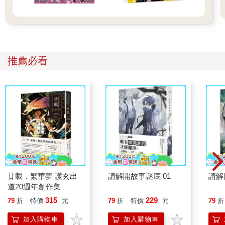
氧運動，會燃燒遊離脂肪酸。 這可能值得銘記在心。 咖啡也能釋
放脂肪酸。似乎每天都有人發現這種美味飲品新的益處。咖啡讓
斷食變得更輕鬆（或許就是這麼單純，就是釋放出那些游離脂肪
酸罷了），在我們訓練時推我們一把，並幫助許多人產生清空腸
道的衝動。 贏。贏。贏。三贏。 我不確定我是否能夠讓事情變得
更簡單。如果你像我一樣，咖啡可以讓我抑制飢餓（這是一種衝
推薦必看
動，正如《創世記》第四章提醒我們的：「你卻要制伏他」），
那麼這就是一個相當容易的實用指南。 曾經有人問我，要怎麼用
斷食來幫助減脂。我的回答十分高明： 如果你沒有吃東西，就不
會攝取到熱量。 我怎麼沒有得到諾貝爾獎？ 所以……斷食、咖啡
和高強度訓練同時進行，讓遊離脂肪酸活躍起來，然後去走路，
這樣就能燒掉這些脂肪酸。 這簡直就像是在減脂比賽中作弊。
廿載．繁華夢 護玄出
請解開故事謎底 01
請解
道20週年創作集
315
229
79
折
特價
元
79
折
特價
元
79
折
加入購物車
加入購物車