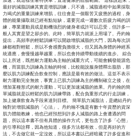
加速，就這樣坐著特快車，直達健康的體脂範圍。 這樣說起來，
最好的減脂訓練其實是增肌訓練，只不過，減脂過程中如果採取
力竭式的重量訓練來增肌，往往會是一個艱苦又疲憊的過程，身
體的能量攝取就已經有點短缺，還要完成一週數次筋疲力竭的訓
練，專業運動員或是動機強烈的健身者或許可以忍受，但許多一
般人其實是望之卻步的。此時，簡單肌力就派上用場了。丹約翰
提出，高頻率的輕鬆訓練可以開啟增肌減脂的大門，因為每次訓
練都相對輕鬆，所以不會感覺負擔很大，但又因為身體的神經系
統適應，會慢慢越舉越重，所以也會持續帶動後續的進步。 綜合
以上所述，既然耐力運動為主軸的減重方式，可能會觸發能源危
機，而當肌力訓練為主軸的時候，比較能說服身體釋出脂肪，那
麼以肌力訓練配合飲食控制，應該是最有效的做法。這並不表示
耐力運動完全無效，事實上已肌力訓練為主的機制確立之後，在
增加某種形式的耐力運動，可以更加速減脂的效果。丹約翰的簡
單減脂就是以輕鬆的肌力訓練帶路，配合負重形式的行走訓練，
加上健康飲食為手段來達到目標。 簡單肌力減脂法，是總結丹約
翰對於增肌減脂的「心法」。丹約翰不愧是有數十年資歷的資深
肌力體能教練，他也已經預想到許多人減脂的路上會遭遇的問
題，所以這本書不但有具體的操作方式，更包含了許多「心態」
的引導和詮釋，因為他知道，很多方法都有效，但是再好的方
法，不去做它就一定沒效，所以這本書以已經暗藏了許多促進和