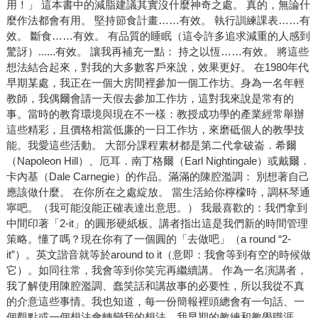
用！」 這本書中的減脂建議其實沒什麼神奇之處。 真的，無論什
麼作法都會有用。 堅持節食計畫……有效。 執行訓練課表……有
效。 斷食……有效。 有品質的睡眠（這令許多追求減重的人感到
驚訝）......有效。 讓我再補充一點： 持之以恆……有效。 將這些
想法結合起來，對我的大多數客戶來說，效果更好。 在1980年代
早期某處，我正在一個大房間裡參加一個工作坊。身為一名年輕
教師，我偶爾會請一天假去參加工作坊，這對我來說是常有的
事。當時的教育環境與現在不一樣：教授成功學的產業經常舉辦
這些精彩，且價格相當低廉的一日工作坊，來磨砥個人的教學技
能。我愛這些活動。 大部分課程素材都是第二代拿破崙．希爾
（Napoleon Hill）、厄耳．南丁格爾（Earl Nightingale）或戴爾．
卡內基（Dale Carnegie）的作品。滿滿的陳腔濫調： 別想著自己
應該做什麼。 在你所在之處綻放。 當生活給你檸檬時，調杯琴通
寧吧。（我可能沒能正確表達出意思。） 我最喜歡的：我們拿到
中間印著「2-it」的圓形硬紙板。講者指出這是我們新的時間管理
策略。懂了嗎？現在你有了一個圓的「去做吧」（a round “2-
it”）。英文諧音就等於around to it（意即：我會等到有空的時候做
它）。如同往常，我會等到你笑完再繼續講。 作為一名演講者，
我了解使用陳腔濫調、蠢笑話和講故事的必要性，所以我從不真
的介意這些事情。我也知道，每一份簡報裡頭總會有一句話、一
個觀點或一個想法會轉變我的想法。我早期的教練和教學職涯，