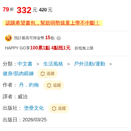
332
79
折
元
420
元
認購希望書包，幫助弱勢孩童上學不中斷！
15
預計最高可得金幣
點
?
100累1點 4點抵1元
HAPPY GO享
折抵無上限
分類：
中文書
＞
生活風格
＞
戶外活動/運動
＞
健身/肌肉鍛鍊
追蹤
作者：
丹．約翰
追蹤
譯者：
威治
出版社：
堡壘文化
追蹤
出版日：
2026/03/25