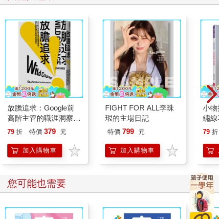
放膽追求：Google前
FIGHT FOR ALL李珠
小物
高階主管的職涯洞察，
珢的主場日記
繡線
把9個束縛化為成功的
版）
379
799
79
折
特價
元
特價
元
79
折
推力
加入購物車
加入購物車
您可能也需要