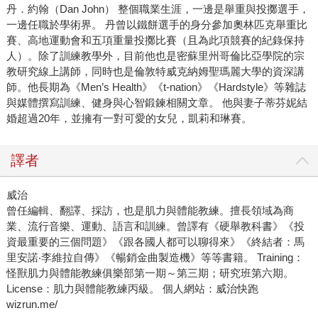
丹．約翰（Dan John） 整個職業生涯，一邊是舉重與投擲選手，
一邊任職於學術界。 丹曾以鐵餅選手的身分參加奧林匹克舉重比
賽、高地運動會和五項重量投擲比賽（且為此項競賽的紀錄保持
人）。除了訓練教學外，目前他也是密蘇里州哥倫比亞學院的宗
教研究線上講師，同時也是倫敦特威克納姆聖瑪麗大學的資深講
師。他長期為《Men’s Health》《t-nation》《Hardstyle》等雜誌
與媒體撰寫訓練、健身與心智鍛鍊相關文章。 他與妻子蒂芬妮結
婚超過20年，並擁有一對可愛的女兒，凱莉和琳賽。
譯者
威治
曾任編輯、翻譯、採訪，也是肌力與體能教練。擅長領域為商
業、流行音樂、運動、語言和訓練。曾譯有《硬舉教科書》《投
資最重要的三個問題》《跟各國人都可以聊得來》《終結者：馬
里安諾‧李維拉自傳》《暢銷金曲製造機》等等書籍。 Training：
怪獸肌力與體能教練俱樂部第一期～第三期；研究班第六期。
License：肌力與體能教練丙級。 個人網站：威治快跑
wizrun.me/