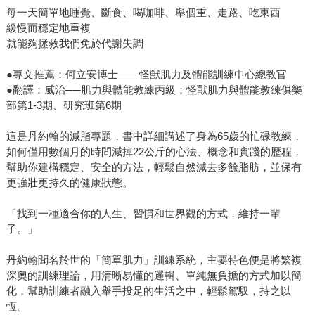
每一天簡單地睡覺、斷食、喝咖啡、舉個重、走路、吃東西
緩慢而穩定地重複
就能夠拯救我們免於代謝失調
●專文推薦：何立安博士——怪獸肌力及體能訓練中心總教官
●翻譯：威治──肌力與體能教練丙級；怪獸肌力與體能教練俱樂
部第1-3期、研究班第6期
這是丹約翰的減脂專題，書中詳細講述了身為65歲的忙碌教練，
如何僅用數個月的時間減掉22公斤的心法、概念和實踐的歷程，
幫助你建構穩定、安全的方法，輕鬆自然減去多餘脂肪，並保有
更強壯更持久的健康狀態。
「找到一種適合你的人生、習慣和世界觀的方式，維持一輩
子。」
丹約翰聞名於世的「簡單肌力」訓練系統，主要特色便是將繁複
深奧的訓練理論，用清晰易懂的邏輯、單純無負擔的方式加以簡
化，幫助訓練者融入舉手投足的生活之中，輕鬆駕馭，持之以
恆。