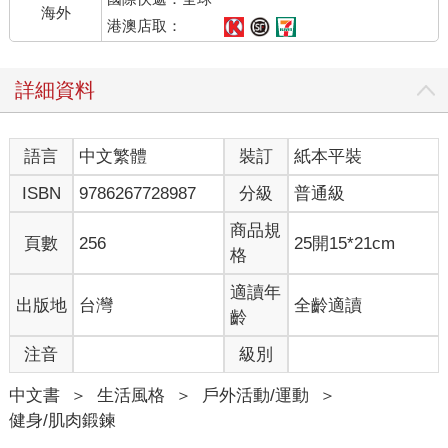
誤的觀念源於食品產業的廣大公關宣傳機器，它運用了令人不寒
海外
而慄的策略，此策略與大型菸草業者相似。自從第一次有人公布
港澳店取：
吸菸與肺癌之間的相關性以來，菸草業成功拖延了政府干預長達
50年之久。菸草業阻撓的手法，是採取『企業交戰手冊』中的否
詳細資料
認、製造疑慮和混淆大眾的手段來實現。 「2013年可口可樂公司
在廣告宣傳上耗費了33億美元，推廣的訊息是「所有的熱量都重
要」，並將他們的產品與運動相連結，暗示你只要有運動，就可
語言
中文繁體
裝訂
紙本平裝
以安心享用他們的飲料。然而科學告訴我們這是個誤導且錯誤的
觀念。關鍵之處在於熱量的來源。糖分的熱量會促進脂肪儲存和
ISBN
9786267728987
分級
普通級
增加飢餓感。」（引自https://bjsm.bmj.com/content/49/15/967）
即使把證據砸在我臉上，我仍然認為運動有其作用。但我和其他
商品規
頁數
256
25開15*21cm
人有同樣的盲點：我知道運動對你有「好處」，所以它一定有助
格
於減脂。 但也許並非如此。 當然，我們過去過於誇大地聲稱運動
能直接將身上的脂肪「燒掉」。感受那股燃燒感吧，兄弟！而如
適讀年
出版地
台灣
全齡適讀
今，隨著各種低溫療法和冷凍治療的出現，我們使用極端的寒冷
齡
來融化身體的脂肪，因此我們似乎同時朝著兩個方向前進。 在工
注音
級別
作坊中，我特別花時間帶領大家了解一套訓練規劃系統，協助人
們作出更好的選擇，並將寶貴的自律精力省下來，好讓我們能專
中文書
＞
生活風格
＞
戶外活動/運動
＞
注於更好的食物選擇上。 然後，大約在這次談話進行到一半的時
健身/肌肉鍛鍊
候…… 有人舉手了。我知道接下來的問題會是什麼，永遠都是同
一個問題。是關於減脂的問題。 【簡單肌力減脂法的細節】 我一