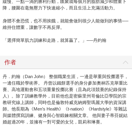
緩慢、一點一滴的勝利行動，匯聚成每個月的脂肪減少和體重下
降，腰圍在毫無壓力下快速縮小，而且生活上充滿活動力。
身體不會恐慌，也不用挨餓，就能會做到很少人能做到的事情──
維持住體重，讓數字不再反彈。
「選擇簡單肌力訓練和走路，就算贏了。」──丹約翰
作者
丹．約翰（Dan John） 整個職業生涯，一邊是舉重與投擲選手，
一邊任職於學術界。 丹曾以鐵餅選手的身分參加奧林匹克舉重比
賽、高地運動會和五項重量投擲比賽（且為此項競賽的紀錄保持
人）。除了訓練教學外，目前他也是密蘇里州哥倫比亞學院的宗
教研究線上講師，同時也是倫敦特威克納姆聖瑪麗大學的資深講
師。他長期為《Men’s Health》《t-nation》《Hardstyle》等雜誌
與媒體撰寫訓練、健身與心智鍛鍊相關文章。 他與妻子蒂芬妮結
婚超過20年，並擁有一對可愛的女兒，凱莉和琳賽。