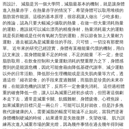
而設計。 減脂是另一個大學問，減脂最基本的機制，就是讓身體
進入熱量赤字，在熱量赤字的情況下，希望身體可以取用堆積的
脂肪當作能源。這樣的基本原理，很容易讓人做出「少吃多動」
的推論，認為只要大幅減少攝取的熱量，在做一些大量消耗熱量
的運動，應該就可以減出漂亮的精瘦身材，熱量消耗最大的運動
就是長距離或是任何有氧耐力型的運動，所以節食加上大量耐力
運動，過去被認為是減重最佳的手段。只可惜，一切沒有那麼簡
單。 近年來的研究已經證實，身體有某種能量代償的機制，用白
話文來說，當身體能量不足的時候，不足的能量「不一定」會從
脂肪取用，在飲食控制和大量運動消耗的雙重壓力之下，身體感
覺到的是能源危機，因此可能會藉由降低基礎代謝率、減少運動
以外的日常活動、降低部分生理機能或是流失肌肉量等方式，透
過這些「縮衣節食」的手段來度過難關，而脂肪是珍貴的未來存
糧，在能源危機的訊號下，反而不一定會優先消耗。 這些過程體
重的確會降低一些，讓人以為減重已經初步成功，但照著這個劇
本走下去，通常是減重卡關、飢餓難耐、身體疲倦、心裡焦躁，
如果減重的目標只是一兩公斤，可能可以見好就收，但是許多挽
救代謝健康的人，需要減脂的幅度可能遠不止如此，當我們逆著
身體機制硬減的時候，結果通常是失敗復胖，失望收場。 肌力訓
練再次進入減重市場的聚光燈，因為幾件事情在過去幾年得到確