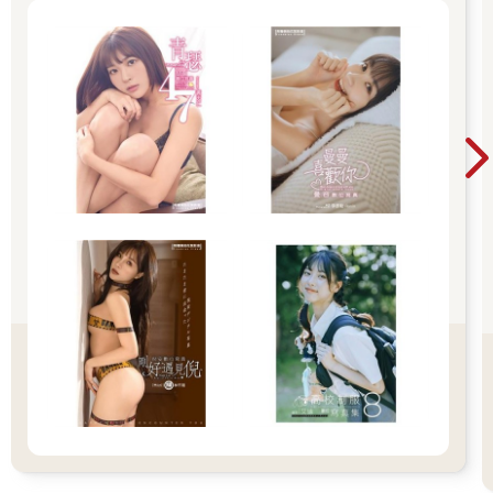
體重。這和減脂不一樣。 聽著，減掉體脂需要花一些工夫。我認
為增肌是最困難的事情.......緊跟在後的就是減掉體脂。 但我並不
是憑空「發明」這個的。我列舉出一些非常聰明的人。我們就來
回顧一下我學到的東西，我就是這樣整理出這些基本架構的。 我
開始思考魯斯提．摩爾（Rusty Moore）經常談論的一些事情。他
理想中的減脂增肌鍛鍊，基本上就是簡單肌力。他認為簡單肌力
的風格能帶來一種在較低體脂數字下看起來好看的肌肉線條。他
將簡單肌力的概念應用到「看起來好看」的目標上！ 藉由使用
「放射張力」（irradiation）的概念，這大致上是根據查爾斯．史
考特．薛靈頓爵士（Sir Charles Scott Sherrington）的定律，這個
想法很簡單，就是透過有意識地讓身體其他部分一起參與和幫助
下，可以在槓鈴上增加更多負重，並刺激更多的肌纖維。 摩爾在
他關於單臂推舉的文章中，精彩地總結了基本原則： 第2次鍛鍊
時，我做了單臂軍事肩推，推27公斤時有點吃力。 然後我覺得運
用放射張力對我有好處。 我先讓沒拿啞鈴手用力握拳，讓張力蔓
延全身，當張力傳到我正在推舉的那一側時，我就抓緊啞鈴將它
舉起，輕鬆將它高舉過頭。 現在我這樣做的同時，也會收緊腹
肌。我還沒試過雙腿屈曲，但我猜這樣能幫助我達到下一個層
次。 這就是我現在努力的方向。 摩爾把這個概念發展成一個名為
「視覺衝擊頻率訓練」的精彩課表。 是的，簡單肌力訓練可以建