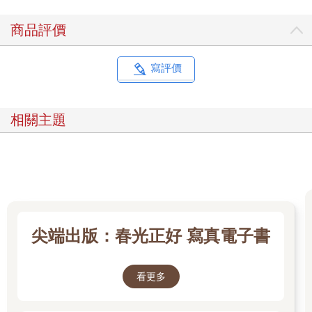
即使把證據砸在我臉上，我仍然認為運動有其作用。但我和其他
商品評價
人有同樣的盲點：我知道運動對你有「好處」，所以它一定有助
於減脂。 但也許並非如此。 當然，我們過去過於誇大地聲稱運動
能直接將身上的脂肪「燒掉」。感受那股燃燒感吧，兄弟！而如
寫評價
今，隨著各種低溫療法和冷凍治療的出現，我們使用極端的寒冷
來融化身體的脂肪，因此我們似乎同時朝著兩個方向前進。 在工
作坊中，我特別花時間帶領大家了解一套訓練規劃系統，協助人
相關主題
們作出更好的選擇，並將寶貴的自律精力省下來，好讓我們能專
注於更好的食物選擇上。 然後，大約在這次談話進行到一半的時
候…… 有人舉手了。我知道接下來的問題會是什麼，永遠都是同
一個問題。是關於減脂的問題。 【簡單肌力減脂法的細節】 我一
開始踏上ES4FL的旅程，幾乎是立刻就將它公之於眾了。說真
的，我花了一輩子試著讓自己變得更大隻、更快、更強壯、更加
大。 情感上，沒有變得更大隻，對我而言是件難受的事。我有
「肌肉上癮症」（bigorexia）。從小我就想變大隻。湯姆．漢克
尖端出版：春光正好 寫真電子書
斯大可拍一部關於我的電影......不過片名得叫做《大到未來》
（Bigger）。（譯按：湯姆．漢克斯主演的電影原名為《飛進未
來》〔Big〕） 我收到很多關於使用「簡單肌力」模式減脂的電子
看更多
郵件和播客留言提問。我欣喜地向各位報告，大家現在問的是減
脂而不再使用「減重」這個詞。 如果把你的腿切掉，你就會減輕