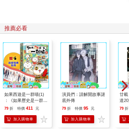
構肌力。但許多人注意到，在進行幾次鍛鍊之後，他們感覺更
好，「看起來」也更好。舊石器時代飲食法倡導人羅伯．沃夫
（Robb Wolf）有一句很棒的說法是「荷爾蒙瀑布」（hormonal
cascade），用來解釋當你訓練恰當時，那些在你身上發生的神
奇變化。 我認為一個強調肌力的訓練課表，還會讓你的身體脫胎
推薦必看
換骨。 那是「怎麼」運作的呢？嗯，我正在為這個問題下功夫。
目前有一些研究正在確認這種方法，但就目前而言，我喜歡它的
地方，在於它「有效」這個事實。我讀了魯斯提．摩爾的想法，
就是當你進行高強度的重量訓練時，會釋放脂肪酸，而重訓之後
去走路，可以處理掉這些遊離的脂肪酸，我覺得他確實抓住了要
點。他總結如下： 高強度運動會釋放遊離脂肪酸，有策略地做有
氧運動，會燃燒遊離脂肪酸。 這可能值得銘記在心。 咖啡也能釋
放脂肪酸。似乎每天都有人發現這種美味飲品新的益處。咖啡讓
斷食變得更輕鬆（或許就是這麼單純，就是釋放出那些游離脂肪
酸罷了），在我們訓練時推我們一把，並幫助許多人產生清空腸
如果西遊是一群喵(1)
演員們：請解開故事謎
廿載
道的衝動。 贏。贏。贏。三贏。 我不確定我是否能夠讓事情變得
：《如果歷史是一群
底外傳
道2
更簡單。如果你像我一樣，咖啡可以讓我抑制飢餓（這是一種衝
喵》作者最新力作，附
411
95
79
折
特價
元
79
折
特價
元
79
折
動，正如《創世記》第四章提醒我們的：「你卻要制伏他」），
【首卷特典】拉頁
那麼這就是一個相當容易的實用指南。 曾經有人問我，要怎麼用
加入購物車
加入購物車
斷食來幫助減脂。我的回答十分高明： 如果你沒有吃東西，就不
會攝取到熱量。 我怎麼沒有得到諾貝爾獎？ 所以……斷食、咖啡