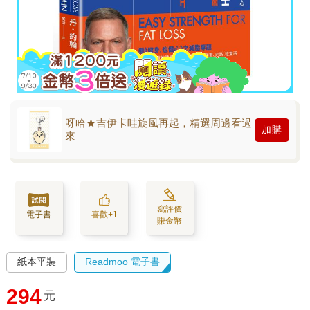
呀哈★吉伊卡哇旋風再起，精選周邊看過
加購
來
寫評價
電子書
喜歡+1
賺金幣
紙本平裝
Readmoo 電子書
294
元