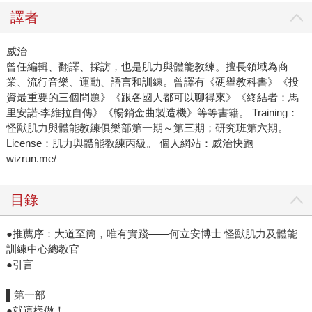
譯者
威治
曾任編輯、翻譯、採訪，也是肌力與體能教練。擅長領域為商
業、流行音樂、運動、語言和訓練。曾譯有《硬舉教科書》《投
資最重要的三個問題》《跟各國人都可以聊得來》《終結者：馬
里安諾‧李維拉自傳》《暢銷金曲製造機》等等書籍。 Training：
怪獸肌力與體能教練俱樂部第一期～第三期；研究班第六期。
License：肌力與體能教練丙級。 個人網站：威治快跑
wizrun.me/
目錄
●推薦序：大道至簡，唯有實踐——何立安博士 怪獸肌力及體能
訓練中心總教官
●引言
▌第一部
●就這樣做！