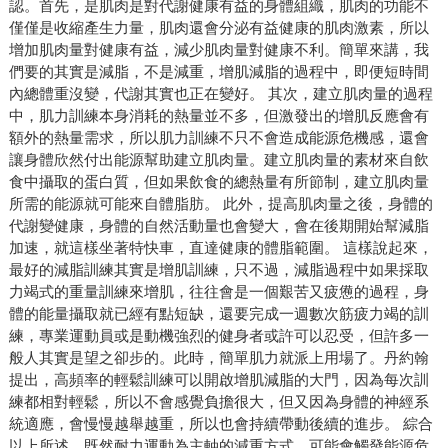
認。首先，是肌肉是對代謝健康有益的身體組織，肌肉的功能不
僅僅是收縮產生力量，肌肉還會分泌有益健康的肌肉激素，所以
增加肌肉量對健康有益，減少肌肉量對健康不利。簡單來講，我
們要的其實是減脂，不是減重，增肌減脂的過程中，即便短時間
內總體重沒變，代謝其實也正在變好。 其次，建立肌肉量的過程
中，肌力訓練本身消耗的熱量並不多，但激發出的增肌反應會有
額外的熱量需求，所以肌力訓練不只不會造成能源危機感，還會
讓身體欣然付出能源幫助建立肌肉量。建立肌肉量的素材來自飲
食中攝取的蛋白質，但如果飲食的總熱量有所節制，建立肌肉量
所需的能源就可能來自體脂肪。 此外，提高肌肉量之後，身體的
代謝變健康，身體的自然活動量也會變大，會在後期開始幫減脂
加速，就這樣坐著特快車，直達健康的體脂範圍。 這樣說起來，
最好的減脂訓練其實是增肌訓練，只不過，減脂過程中如果採取
力竭式的重量訓練來增肌，往往會是一個艱苦又疲憊的過程，身
體的能量攝取就已經有點短缺，還要完成一週數次筋疲力竭的訓
練，專業運動員或是動機強烈的健身者或許可以忍受，但許多一
般人其實是望之卻步的。此時，簡單肌力就派上用場了。丹約翰
提出，高頻率的輕鬆訓練可以開啟增肌減脂的大門，因為每次訓
練都相對輕鬆，所以不會感覺負擔很大，但又因為身體的神經系
統適應，會慢慢越舉越重，所以也會持續帶動後續的進步。 綜合
以上所述，既然耐力運動為主軸的減重方式，可能會觸發能源危