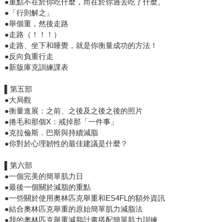
●重點不在於你吃什麼，而在於你過去吃了什麼。
●「行則解之」
●舉個重，然後走路
●走路（！！！）
●走路、坐下和睡覺，就是你衡量成功的方法！
●反向負重行走
●新版庫克訓練課表
▌第五部
●大局觀
●衡量進展：之前、之後及之後之後的照片
●捲毛和那個X：戒掉那「一件事」
●克拉倫斯．巴斯與持續減脂
●你對於心理韌性的最佳建議是什麼？
▌第六部
●一個完美的簡單肌力日
●最後一個關於減脂的重點
●一些關於使用奧林匹克舉重和ES4FL的額外資訊
●結合奧林匹克舉重的原始簡單肌力減脂法
●我的奧林匹克舉重減脂計畫搭配簡單肌力訓練