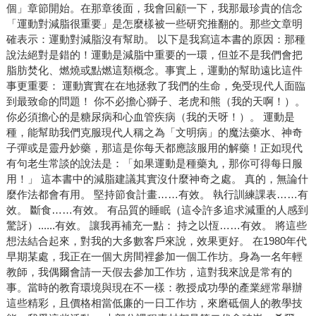
個」章節開始。在那章後面，我會回顧一下，我那最珍貴的信念
「運動對減脂很重要」是怎麼樣被一些研究推翻的。那些文章明
確表示：運動對減脂沒有幫助。 以下是我寫這本書的原因：那種
說法絕對是錯的！運動是減脂中重要的一環，但並不是我們會把
脂肪焚化、燃燒或點燃這類概念。事實上，運動的幫助遠比這件
事更重要： 運動實實在在地拯救了我們的生命，免受現代人面臨
到最致命的問題！ 你不必擔心獅子、老虎和熊（我的天啊！）。
你必須擔心的是糖尿病和心血管疾病（我的天呀！）。 運動是
種，能幫助我們克服現代人稱之為「文明病」的魔法藥水、神奇
子彈或是靈丹妙藥，那這是你每天都應該服用的解藥！正如現代
有句老生常談的說法是：「如果運動是種藥丸，那你可得每日服
用！」 這本書中的減脂建議其實沒什麼神奇之處。 真的，無論什
麼作法都會有用。 堅持節食計畫……有效。 執行訓練課表……有
效。 斷食……有效。 有品質的睡眠（這令許多追求減重的人感到
驚訝）......有效。 讓我再補充一點： 持之以恆……有效。 將這些
想法結合起來，對我的大多數客戶來說，效果更好。 在1980年代
早期某處，我正在一個大房間裡參加一個工作坊。身為一名年輕
教師，我偶爾會請一天假去參加工作坊，這對我來說是常有的
事。當時的教育環境與現在不一樣：教授成功學的產業經常舉辦
這些精彩，且價格相當低廉的一日工作坊，來磨砥個人的教學技