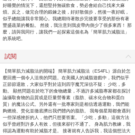
好睡覺的情況下，還想堅持無碳飲食，勢必會給自己找來大麻
煩。反之，做完合理的鍛鍊之後，好好散個步，然後一夜好眠，
似乎總能讓我非常開心。我總期待著散步完後要享受的那份有著
豐盛蔬菜的餐點。 然後，我注意到我皮帶內側少了很多東西！ 那
麼，請與我同行，讓我們一起探索這個名為「簡單肌力減脂法」
的系統吧。
試閱
【簡單肌力減脂法的開端】 簡單肌力減脂法（ES4FL）源自於怎
麼回應一個令人沮喪的問題。在美國人的減脂遊戲中，我們似乎
正節節退敗，大家似乎對於這到四字魔咒深信不疑： 少吃，多
動。 顯然問題在於吃下的食物總量，不過許多減脂專家都在探討
論攝取食物的品質或是巨量營養素（脂肪、碳水化合物和蛋白
質）的魔法公式。另外還有一批專家則是相信透過運動，我們能
夠燃燒、焚化並徹底擠出我們體內的脂肪。 我每個星期都會遇到
一些深感挫折的人，他們只想要答案。「少吃，多動」這個方法
似乎曾經對許多人有效，但後來卻行不通了。 身為肌力教練，我
得認為運動有助於減脂才是。 接著就有人告訴我，我這個想法大