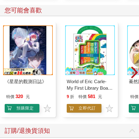
和高強度訓練同時進行，讓遊離脂肪酸活躍起來，然後去走路，
您可能會喜歡
這樣就能燒掉這些脂肪酸。 這簡直就像是在減脂比賽中作弊。
《星星的觀測日誌》
World of Eric Carle-
驀然
My First Library Board
Book Block Set
320
581
特價
元
9
折
特價
元
特價
預購限定
立即代訂
訂購/退換貨須知