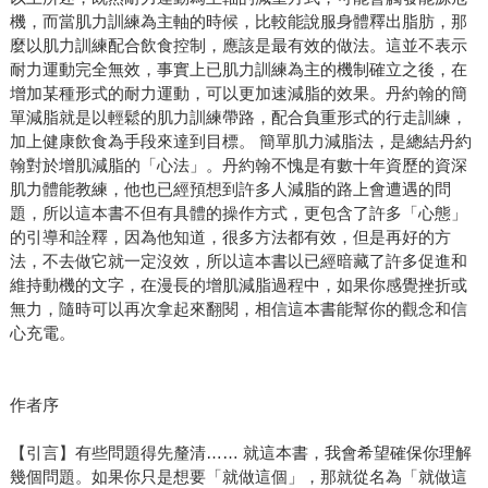
機，而當肌力訓練為主軸的時候，比較能說服身體釋出脂肪，那
麼以肌力訓練配合飲食控制，應該是最有效的做法。這並不表示
耐力運動完全無效，事實上已肌力訓練為主的機制確立之後，在
增加某種形式的耐力運動，可以更加速減脂的效果。丹約翰的簡
單減脂就是以輕鬆的肌力訓練帶路，配合負重形式的行走訓練，
加上健康飲食為手段來達到目標。 簡單肌力減脂法，是總結丹約
翰對於增肌減脂的「心法」。丹約翰不愧是有數十年資歷的資深
肌力體能教練，他也已經預想到許多人減脂的路上會遭遇的問
題，所以這本書不但有具體的操作方式，更包含了許多「心態」
的引導和詮釋，因為他知道，很多方法都有效，但是再好的方
法，不去做它就一定沒效，所以這本書以已經暗藏了許多促進和
維持動機的文字，在漫長的增肌減脂過程中，如果你感覺挫折或
無力，隨時可以再次拿起來翻閱，相信這本書能幫你的觀念和信
心充電。
作者序
【引言】有些問題得先釐清…… 就這本書，我會希望確保你理解
幾個問題。如果你只是想要「就做這個」，那就從名為「就做這