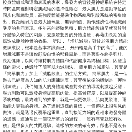
控身體組成和運動表現的專家，爆發力的背後是神經系統在特定
時間區間裡對特定肌纖維的選擇性徵召，最大肌力是運動單位的
同步化和總動員，高強度體能是磷化物系統和乳酸系統的密集輸
出，長距離耐力是最大攝氧量、無氧閾值、動作經濟性和組織耐
受度的共同表現。多年來的經驗累積，肌力體能教練早就習於對
身體輸入特定的刺激，去激發想要的身體適應，再藉由長期的適
應造成脫胎換骨的效果。 所以，「增肌減脂」對於老派肌力體能
教練來說，根本是基本常識而已。 丹約翰是高手中的高手，他的
增肌減脂不是讓你顧影自憐的那種風格，而是著眼在終身強壯、
長期健康，以同時維持肌力體能和代謝健康為終極目標，因應這
樣的需求，他設計了簡單肌力減脂法。 簡單肌力減脂法，其實是
「簡單肌力」加上「減脂飲食」的生活方式。 簡單肌力，是一個
過去已經廣為人知的肌力訓練課表，其背後依循的機制是「彈性
訓練法」。我們知道人的身體組成會對外在的環境刺激起反應，
壓力刺激可以激發身體提高肌肉量、提高骨密度，以及提高神經
系統功能，最終達到的效果，就是一個更強壯、肌肉更發達、運
動能力更強的身體。為了達到這樣的目標，一個傳統上很常見的
做法，就是透過反覆舉起重量，直到接近力竭的過程來激發身體
的適應，這通常是一個咬牙努力的過程，「沒有痛苦就沒有收
穫」是很多人的共同經驗。這樣的方法的確有效，卻也不是沒有
副作用，很多人在增肌和提升肌力的過程中吃盡苦頭，甚至為了