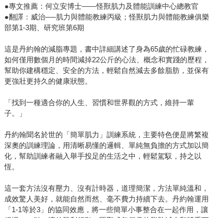
●專文推薦：何立安博士——怪獸肌力及體能訓練中心總教官
●翻譯：威治──肌力與體能教練丙級；怪獸肌力與體能教練俱樂
部第1-3期、研究班第6期
這是丹約翰的減脂專題，書中詳細講述了身為65歲的忙碌教練，
如何僅用數個月的時間減掉22公斤的心法、概念和實踐的歷程，
幫助你建構穩定、安全的方法，輕鬆自然減去多餘脂肪，並保有
更強壯更持久的健康狀態。
「找到一種適合你的人生、習慣和世界觀的方式，維持一輩
子。」
丹約翰聞名於世的「簡單肌力」訓練系統，主要特色便是將繁複
深奧的訓練理論，用清晰易懂的邏輯、單純無負擔的方式加以簡
化，幫助訓練者融入舉手投足的生活之中，輕鬆駕馭，持之以
恆。
這一套方法沒有壓力、沒有計時器，道理簡潔，方法單純溫和，
成效驚人美好，就能自然而然、毫不費力持續下去。丹約翰運用
「1-1等於3」的協同效應，將一些簡單小事整合在一起作用，讓