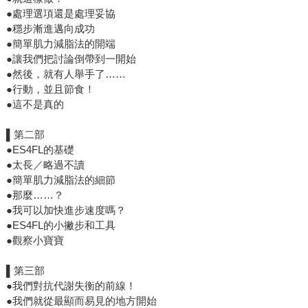
●處理選項還是處理妥協
●穩步漸進邁向成功
●簡單肌力減脂法的開端
●讓我們把討論倒帶到一開始
●然後，就有人舉手了……
●行動，並且節食！
●這不是真的
▌第二部
●ES4FL的基礎
●太長／略過不讀
●簡單肌力減脂法的細節
●那麼……？
●我可以加快進步速度嗎？
●ES4FL的小撇步和工具
●觀察小寶寶
▌第三部
●我們對抗代謝失衡的前線！
●我們就從最顯而易見的地方開始