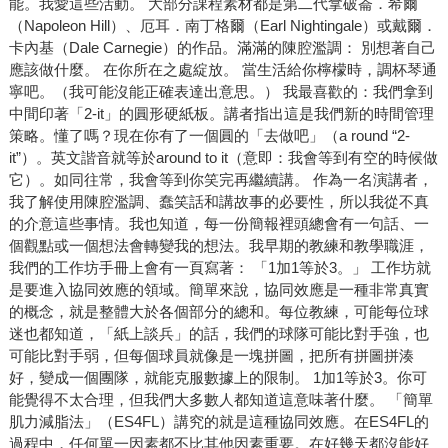
能。我愛這些活動。 大部分課程素材都是第二代拿破崙．希爾
（Napoleon Hill）、厄耳．南丁格爾（Earl Nightingale）或戴爾．
卡內基（Dale Carnegie）的作品。滿滿的陳腔濫調： 別想著自己
應該做什麼。 在你所在之處綻放。 當生活給你檸檬時，調杯琴通
寧吧。（我可能沒能正確表達出意思。） 我最喜歡的：我們拿到
中間印著「2-it」的圓形硬紙板。講者指出這是我們新的時間管理
策略。懂了嗎？現在你有了一個圓的「去做吧」（a round “2-
it”）。英文諧音就等於around to it（意即：我會等到有空的時候做
它）。如同往常，我會等到你笑完再繼續講。 作為一名演講者，
我了解使用陳腔濫調、蠢笑話和講故事的必要性，所以我從不真
的介意這些事情。我也知道，每一份簡報裡頭總會有一句話、一
個觀點或一個想法會轉變我的想法。我早期的教練和教學職涯，
我們的工作坊手冊上會有一頁寫著： 「1加1等於3。」 工作坊就
是要進入協同效應的領域。簡單來說，協同效應是一種非常真實
的概念，就是整體大於各個部分的總和。每位教練，可能每位球
迷也都知道，「紙上談兵」的話，我們的球隊可能比對手強，也
可能比對手弱，但每個球員就像是一塊拼圖，把所有拼圖拼湊
好，變成一個團隊，就能克服數據上的限制。 1加1等於3。你可
能覺得不太合理，但我們大多數人都知道這意味著什麼。 「簡單
肌力減脂法」（ES4FL）講究的就是這種協同效應。在ES4FL的
過程中，任何單一因素都不比其他因素重要。在好幾天都沒能好