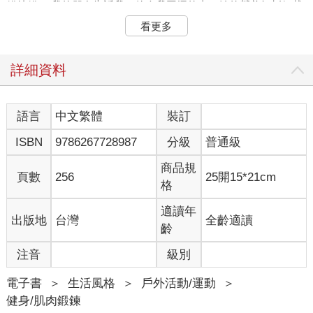
錯特錯。 我的朋友告訴我一件令我困擾的事：她的營養師斬釘截
鐵地說，運動對減肥幾乎沒有影響。我試圖反駁這個說法，才意
看更多
識到： 長期以來，是我想錯了。 這是真的：減脂是在廚房進行
的。減脂是在你購物、切、削和剁東西的時候進行的。 如果你是
一位私人教練，並且說服所有的客戶每餐都攝取蛋白質和蔬菜，
詳細資料
而且在接下來的2-3年內只喝水，你將會是健身產業中響叮噹的偉
大人物。你的客戶將會在體態改造上取得無與倫比的成果。 而我
們堅持做的運動可能沒什麼價值。《英國運動醫學期刊》（The
語言
中文繁體
裝訂
British Journal of Sports Medicine）明確指出： 「……大眾被一
ISBN
9786267728987
分級
普通級
個無益的訊息給淹沒了重點，對於透過計算熱量來維持『健康體
重』，許多人仍然誤以為肥胖完全是由於缺乏運動所致。這種錯
商品規
誤的觀念源於食品產業的廣大公關宣傳機器，它運用了令人不寒
頁數
256
25開15*21cm
格
而慄的策略，此策略與大型菸草業者相似。自從第一次有人公布
吸菸與肺癌之間的相關性以來，菸草業成功拖延了政府干預長達
適讀年
出版地
台灣
全齡適讀
50年之久。菸草業阻撓的手法，是採取『企業交戰手冊』中的否
齡
認、製造疑慮和混淆大眾的手段來實現。 「2013年可口可樂公司
在廣告宣傳上耗費了33億美元，推廣的訊息是「所有的熱量都重
注音
級別
要」，並將他們的產品與運動相連結，暗示你只要有運動，就可
以安心享用他們的飲料。然而科學告訴我們這是個誤導且錯誤的
電子書
＞
生活風格
＞
戶外活動/運動
＞
觀念。關鍵之處在於熱量的來源。糖分的熱量會促進脂肪儲存和
健身/肌肉鍛鍊
增加飢餓感。」（引自https://bjsm.bmj.com/content/49/15/967）