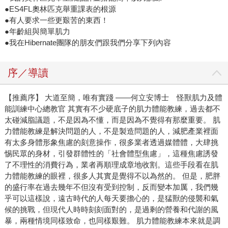
●ES4FL奧林匹克舉重課表的根源
●有人要求一些更艱苦的東西！
●年齡組與簡單肌力
●我在Hibernate團隊的朋友們跟我們分享下列內容
序／導讀
【推薦序】 大道至簡，唯有實踐 ——何立安博士 怪獸肌力及體
能訓練中心總教官 其實有不少硬底子的肌力體能教練，過去都不
太碰減脂議題，不是因為不懂，而是因為不覺得有那麼重要。 肌
力體能教練是解決問題的人，不是製造問題的人，減肥產業裡面
有太多身體形象焦慮的刻意操作，很多業者透過媒體體，大肆挑
惕民眾的身材，引發群體性的「社會體型焦慮」，這種焦慮誘發
了不理性的消費行為，業者再順理成章地收割。這些手段看在肌
力體能教練的眼裡，很多人其實是覺得不以為然的。 但是，肥胖
的盛行率在過去幾年不但沒有受到控制，反而變本加厲，我們幾
乎可以這樣說，遠古時代的人每天要擔心的，是猛獸的侵襲和氣
候的挑戰，但現代人時時刻刻面對的，是過剩的營養和代謝的風
暴，兩種情境同樣致命，也同樣艱難。 肌力體能教練本來就是調