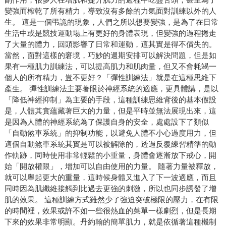
變強而榨乾了所有精力，導致沒有多餘的力氣面對訓練以外的人
生。 這是一個弔詭的現象，人們之所以想要變強，是為了在日常
生活中或是競技運動場上有更好的身體表現，但變強的過程捲走
了大量的體力，回頭影響了日常和運動，這其實是得不償失的。
當然，面對這樣的窘境，巧妙的週期安排可以解決問題，但是如
果有一種肌力訓練法，可以提高肌力和肌肉量，但又不會耗竭一
個人的所有精力，豈不更好？「彈性訓練法」就是在這種思維下
產生。 彈性訓練法主要著眼於神經系統的適應，更具體講，是以
「降低神經抑制」為主要的手段，這種訓練思維背後的基本假設
是，人體其實蘊藏著巨大的力量，但是平時並無法展現出來，這
是因為人體的神經系統為了保護自身的安全，處處設下了類似
「自動煞車系統」的抑制功能，以避免人體不小心過度用力，但
這個自動煞車系統其實是可以被解除的，透過反覆練習精準的動
作軌跡，同時使用非常輕鬆的小重量，身體會逐漸放下戒心，開
始「開放權限」，增加可以自由使用的力量。 隨著力量被釋放，
就可以舉起更大的重量，這時候身體又進入了下一波適應，而且
同時因為肌纖維接觸到比過去更強的刺激，所以也同步誘發了增
肌的效果。 這種訓練方式雖然少了強迫突破極限的壓力，在有限
的時間裡，效果或許不如一些很熱血的菜單一樣劇烈，但是長期
下來的效果非常明顯。丹約翰的簡單肌力，就是依循著這種機制