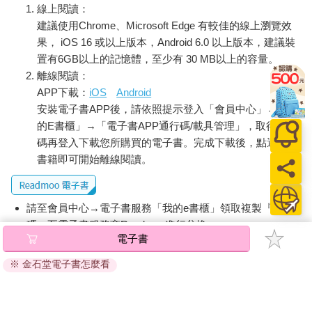
線上閱讀：
建議使用Chrome、Microsoft Edge 有較佳的線上瀏覽效
果， iOS 16 或以上版本，Android 6.0 以上版本，建議裝
置有6GB以上的記憶體，至少有 30 MB以上的容量。
離線閱讀：
APP下載：
iOS
Android
安裝電子書APP後，請依照提示登入「會員中心」→「我
的E書櫃」→「電子書APP通行碼/載具管理」，取得通行
碼再登入下載您所購買的電子書。完成下載後，點選任一
書籍即可開始離線閱讀。
請至會員中心→電子書服務「我的e書櫃」領取複製『兌換
碼』至電子書服務商Readmoo進行兌換。
電子書
退換貨須知：
※ 金石堂電子書怎麼看
因版權保護，您在金石堂所購買的電子書僅能以金石堂專屬
的閱讀軟體開啟閱讀，無法以其他閱讀器或直接下載檔案。
依據「消費者保護法」第19條及行政院消費者保護處公告之