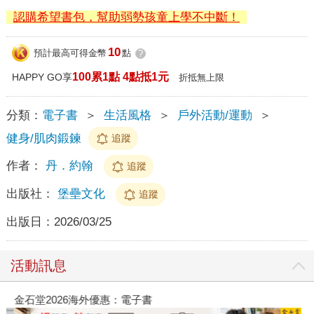
認購希望書包，幫助弱勢孩童上學不中斷！
10
預計最高可得金幣
點
?
100累1點 4點抵1元
HAPPY GO享
折抵無上限
分類：
電子書
＞
生活風格
＞
戶外活動/運動
＞
健身/肌肉鍛鍊
追蹤
作者：
丹．約翰
追蹤
出版社：
堡壘文化
追蹤
出版日：
2026/03/25
活動訊息
金石堂2026海外優惠：電子書