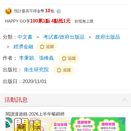
10
預計最高可得金幣
點
?
100累1點 4點抵1元
HAPPY GO享
折抵無上限
分類：
中文書
＞
考試書/政府出版品
＞
政府出版品
＞
經濟金融
追蹤
作者：
李秉穎、張峰義
追蹤
出版社：
衛生研究院
追蹤
出版日：
2020/11/01
活動訊息
閱讀漫遊錄-2026上半年暢銷榜