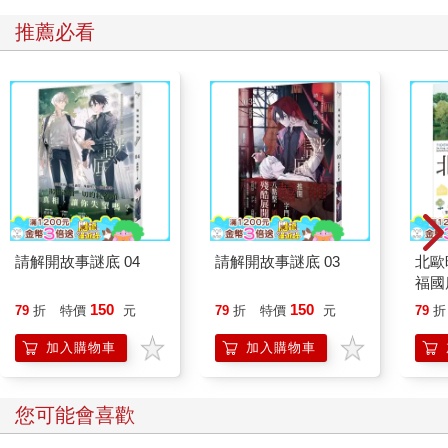
推薦必看
請解開故事謎底 04
請解開故事謎底 03
北歐
福國
150
150
79
折
特價
元
79
折
特價
元
79
折
加入購物車
加入購物車
您可能會喜歡