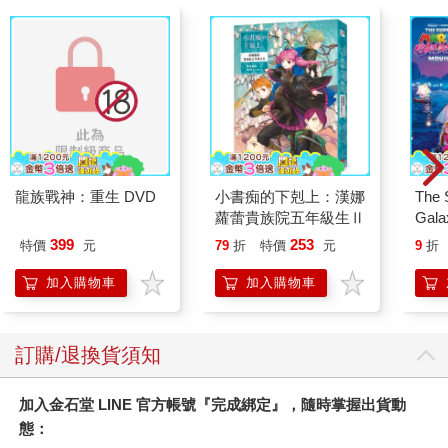
龍族戰神：重生 DVD
小書痴的下剋上：漢娜
The 
蘿蕾貴族院五年級生Ⅱ
Gala
Peac
399
253
特價
元
79
折
特價
元
9
折
Surpri
Mari
加入購物車
加入購物車
Stor
訂購/退換貨須知
加入金石堂 LINE 官方帳號『完成綁定』，隨時掌握出貨動
態：