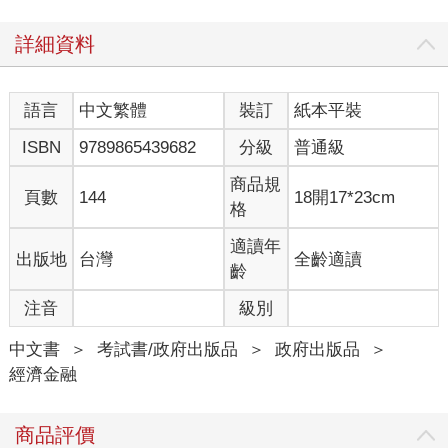
詳細資料
語言
中文繁體
裝訂
紙本平裝
ISBN
9789865439682
分級
普通級
商品規
頁數
144
18開17*23cm
格
適讀年
出版地
台灣
全齡適讀
齡
注音
級別
中文書
＞
考試書/政府出版品
＞
政府出版品
＞
經濟金融
商品評價