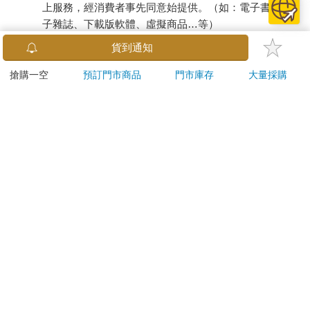
上服務，經消費者事先同意始提供。（如：電子書、電
子雜誌、下載版軟體、虛擬商品…等）
已拆封之個人衛生用品。（如：內衣褲、刮鬍刀、除毛
貨到通知
刀…等）
若非上列種類商品，均享有到貨7天的猶豫期（含例假
搶購一空
預訂門市商品
門市庫存
大量採購
日）。
辦理退換貨時，商品（組合商品恕無法接受單獨退貨）必須
是您收到商品時的原始狀態（包含商品本體、配件、贈品、
保證書、所有附隨資料文件及原廠內外包裝…等），請勿直
接使用原廠包裝寄送，或於原廠包裝上黏貼紙張或書寫文
字。
退回商品若無法回復原狀，將請您負擔回復原狀所需費用，
嚴重時將影響您的退貨權益。