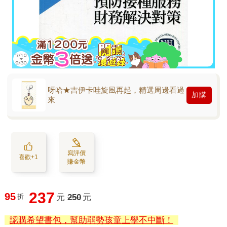
呀哈★吉伊卡哇旋風再起，精選周邊看過
加購
來
寫評價
喜歡+1
賺金幣
237
95
折
元
250
元
認購希望書包，幫助弱勢孩童上學不中斷！