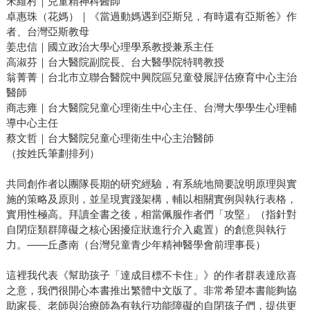
宋維村｜兒童精神科醫師
卓惠珠（花媽）｜《當過動媽遇到亞斯兒，有時還有亞斯爸》作
者、台灣亞斯教母
姜忠信｜國立政治大學心理學系教授兼系主任
高淑芬｜台大醫院副院長、台大醫學院特聘教授
翁菁菁｜台北市立聯合醫院中興院區兒童發展評估療育中心主治
醫師
商志雍｜台大醫院兒童心理衛生中心主任、台灣大學學生心理輔
導中心主任
蔡文哲｜台大醫院兒童心理衛生中心主治醫師
（按姓氏筆劃排列）
共同創作者以團隊長期的研究經驗，有系統地簡要說明原理與實
施的策略及原則，並呈現實踐架構，輔以相關實例與執行表格，
實用性極高。拜讀全書之後，相當佩服作者們「攻堅」（指針對
自閉症類群障礙之核心困擾症狀進行介入處置）的創意與執行
力。——丘彥南（台灣兒童青少年精神醫學會前理事長）
這裡我代表《幫助孩子「達成目標不卡住」》的作者群表達欣喜
之意，我們很開心本書推出繁體中文版了。非常希望本書能夠協
助家長、老師與治療師為有執行功能障礙的自閉孩子們，提供更