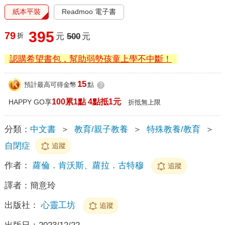
紙本平裝
Readmoo 電子書
395
79
折
元
500
元
認購希望書包，幫助弱勢孩童上學不中斷！
15
預計最高可得金幣
點
?
100累1點 4點抵1元
HAPPY GO享
折抵無上限
分類：
中文書
＞
教育/親子教養
＞
特殊教養/教育
＞
自閉症
追蹤
作者：
蘿倫．肯沃斯、蘿拉．古特穆
追蹤
譯者：
簡意玲
出版社：
心靈工坊
追蹤