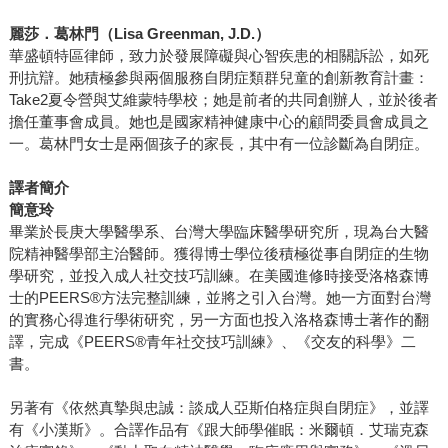
麗莎．葛林門（Lisa Greenman, J.D.）
華盛頓特區律師，致力於發展障礙與心智疾患的相關訴訟，如死
刑抗辯。她積極參與兩個服務自閉症類群兒童的創新教育計畫：
Take2夏令營與艾維蒙特學校；她是前者的共同創辦人，並於後者
擔任董事會成員。她也是國家精神健康中心的顧問委員會成員之
一。葛林門女士是兩個孩子的家長，其中有一位診斷為自閉症。
譯者簡介
簡意玲
畢業於長庚大學醫學系、台灣大學臨床醫學研究所，現為台大醫
院精神醫學部主治醫師。獲得博士學位後積極從事自閉症的生物
學研究，並投入成人社交技巧訓練。在美國進修時接受洛格森博
士的PEERS®方法完整訓練，並將之引入台灣。她一方面對台灣
的實務心得進行學術研究，另一方面也投入洛格森博士著作的翻
譯，完成《PEERS®青年社交技巧訓練》、《交友的科學》二
書。
另著有《依然真摯與忠誠：談成人亞斯伯格症與自閉症》，並譯
有《小漢斯》。合譯作品有《跟大師學催眠：米爾頓．艾瑞克森