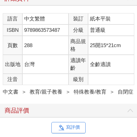
本書的姊妹作為《達成目標不卡住！》（
Unstuck & On
Target!
），該書則捕捉了自閉症執行功能障礙最典型的兩大元
語言
中文繁體
裝訂
紙本平裝
素：不卡住（保持彈性）與達成目標（組織／規劃）。我們將在
第一章談到更多自閉症類群的執行功能特徵。
ISBN
9789863573487
分級
普通級
這本書為誰而寫？
商品規
頁數
288
25開15*21cm
格
撰寫這本書的目的，是為了幫助家長、老師、治療師，以及其他
與執行功能有困難的自閉症類群中小學生一起工作的人。我們掛
適讀年
出版地
台灣
全齡適讀
心著需要適應融合教育情境的孩子，以及那些理想情況下，已經
齡
在學校或治療場域中參與過「達成目標不卡住！」課程的孩子
注音
級別
們。「達成目標不卡住！」課程經過實證研究，對語言程度與智
力在小學三年級以上的孩子有顯著成效。這些孩子已經能夠回答
中文書
＞
教育/親子教養
＞
特殊教養/教育
＞
自閉症
問題、依循指示、進行對話來解決問題，並且能夠做出適當的選
擇。儘管如此，我們也相信，只要孩子已經具備解決問題的語言
能力──不論是書寫或口語能力，這些有執行功能挑戰的孩子與家
商品評價
庭，基本上都能從本書所談的策略中受益。曾經有人反映給我
們，對於語言功能較有限的孩子來說，只需要簡化課程中的用語
和概念，則課程所採用的視覺提醒和簡單字詞，大體上依然適
寫評價
用。