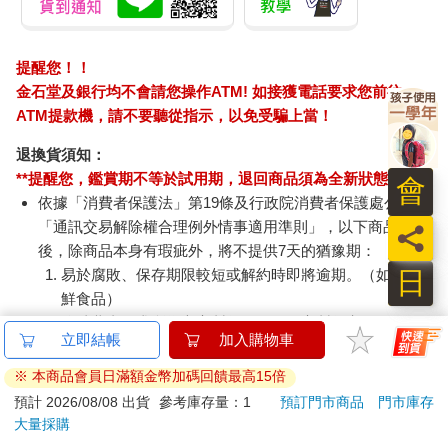
執行功能是一組以大腦為基礎的能力，幫助人們控制自己的行為
（例如：安坐於晚餐餐桌旁用餐），並達成自己的目標（例如：
提醒您！！
按照多個步驟完成一件事，如準備好出門上學）。所謂執行功
金石堂及銀行均不會請您操作ATM! 如接獲電話要求您前往
能，是由以大腦為基礎的多種能力所組成，包括：
啟動（快速且簡單地開始一件工作）
ATM提款機，請不要聽從指示，以免受騙上當！
抑制（例如：衝動控制、「踩煞車」、先想再做）
退換貨須知：
彈性（例如：從一個活動或想法轉換到另一個、接受不同的方式
**提醒您，鑑賞期不等於試用期，退回商品須為全新狀態**
看待事情或做事）
會
依據「消費者保護法」第19條及行政院消費者保護處公告之
工作記憶（在執行一個任務時，將資訊記在腦中，例如：在你開
車到目的地的過程中，記住別人告訴你的指引）
「通訊交易解除權合理例外情事適用準則」，以下商品購買
員
組織能力（例如：能保管好物品、瞭解重點所在、看出整件事的
後，除商品本身有瑕疵外，將不提供7天的猶豫期：
全貌、在任何時刻知道事物的優先順序）
日
易於腐敗、保存期限較短或解約時即將逾期。（如：生
規劃（建立、執行與修正計畫，例如：科展計畫）
鮮食品）
自我監測（留意自己的表現，例如：「我做得如何？」、「我正
依消費者要求所為之客製化給付。（客製化商品）
在做現在應該做的事嗎？」）
立即結帳
加入購物車
報紙、期刊或雜誌。（含MOOK、外文雜誌）
經消費者拆封之影音商品或電腦軟體。
※ 本商品會員日滿額金幣加碼回饋最高15倍
自閉症類群者有哪些執行功能障礙？
非以有形媒介提供之數位內容或一經提供即為完成之線
預計 2026/08/08 出貨
參考庫存量：1
預訂門市商品
門市庫存
上服務，經消費者事先同意始提供。（如：電子書、電
在日常生活中，大部分自閉症類群者有顯著的執行功能困難。雖
大量採購
子雜誌、下載版軟體、虛擬商品…等）
然自閉症孩子可能受執行功能任何面向的影響，最常見的問題還