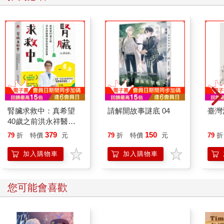
四、五章
vocabulary）和腳本
標
在日常生活中運用腳本與詞彙的實際案例
視覺提示的好點子
第六章
八個常見問題的配套措施與行動方案
需
讓「
達成目標不卡住！」
成為一種生活方式
請將這本書與其中的詞彙分享給會和孩子互動的其他大人們，包
括：家庭成員、治療師、老師或社區裡的人。一旦每個人都採用
相同觀念和詞彙，孩子會比較容易在不同情境中，應用新技巧。
腎臟求救中：真希望
請解開故事謎底 04
臺灣
在一個結構化且不帶偏見的環境中，治療師或「教練」會讓「執
40歲之前洪永祥醫師
就告訴我這些事
行達成目標不卡住！」的策略發揮很大的作用。
379
150
79
折
特價
元
79
折
特價
元
79
折
我們希望你會覺得這本書實用且有幫助。家長們，我們都知道教
加入購物車
加入購物車
養是一件多麼艱難的工作，一旦你以為解決了一個問題，另一個
問題卻又冒出來。請記得，你不可能永遠都完美無缺。別怕，你
您可能會喜歡
會發現愈常使用這本書的策略，你的家庭生活將變得更輕鬆簡
單、你的孩子也會感到愈被理解且受到支持。老師們，你的工作
一點也不容易，你要管理一整個教室的學生、每個孩子都嗷嗷待
哺，他們來自不同的背景、具備不同的能力。這本書所談到的策