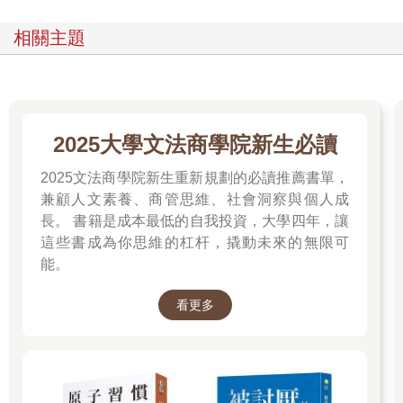
如何使用本書
相關主題
經過研究文獻反覆地驗證，不管是在家或學校的真實生活中，家
長與老師的所作所為將對孩子有長遠的影響。研究結果也支持，
在孩子所面對的各種情境──不論在家庭、學校或社區中，如果家
長與老師都能夠採用一致的策略與技巧，將為孩子帶來深遠、正
2025大學文法商學院新生必讀
向、且有意義的改變。因此本書的目標正是希望能提供您一套方
法，讓您在與孩子日常互動中直接處理執行功能的問題。你會在
2025文法商學院新生重新規劃的必讀推薦書單，
書中學到一整套問題解決的公式；這些公式既可以做為和孩子說
兼顧人文素養、商管思維、社會洞察與個人成
話時的日常用語，也可以提供問題解決的好主意，對於家長、治
長。 書籍是成本最低的自我投資，大學四年，讓
療師，以及其他和執行功能有困難的孩子一起生活或工作的人，
這些書成為你思維的杠杆，撬動未來的無限可
將特別有用。
能。
這本書的設計呼應我們教導孩子保持彈性的核心概念，希望能讓
讀者彈性運用。表A可以幫助你根據你的需要，來決定要從書中哪
看更多
裡開始閱讀。
第三、四、五章聚焦在新技巧與詞彙。你可在這些章節中，找到
一些標註的段落，方便學習與應用。