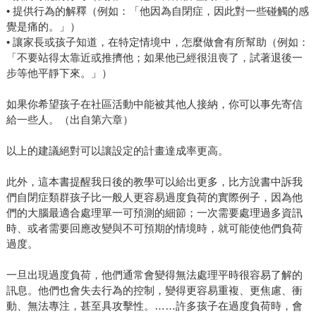
• 提供行為的解釋（例如：「他因為自閉症，因此對一些碰觸的感
覺是痛的。」）
• 讓家長或孩子知道，在特定情境中，怎麼做會有所幫助（例如：
「不要站得太靠近或推擠他；如果他已經很沮喪了，試著退後一
步等他平靜下來。」）
如果你希望孩子在社區活動中能被其他人接納，你可以事先寄信
給一些人。（出自第六章）
以上的建議絕對可以讓設定的計畫達成率更高。
此外，這本書提醒我日後的教學可以給出更多，比方說書中訴我
們自閉症類群孩子比一般人更容易過度負荷的實際例子，因為他
們的大腦最適合處理單一可預測的細節；一次需要處理過多資訊
時、或者需要回應改變與不可預期的情境時，就可能使他們負荷
過度。
一旦出現過度負荷，他們通常會變得無法處理平時很容易了解的
訊息。他們也會失去行為的控制，變得更容易重複、更焦慮、衝
動、無法專注，甚至具攻擊性。……許多孩子在過度負荷時，會