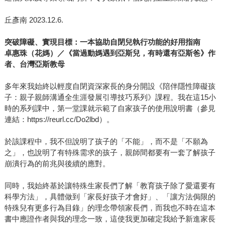
丘彥南 2023.12.6.
突破障礙、實現目標：一本協助自閉兒執行功能的好用指南
卓惠珠（花媽）／《當過動媽遇到亞斯兒，有時還有亞斯爸》作
者、台灣亞斯教母
多年來我始終以輕度自閉資深家長的身分開設《陪伴隱性障礙孩
子：親子親師溝通全生涯發展引導技巧系列》課程。我在這15小
時的系列課中，第一堂課就示範了自家孩子的使用說明書（參見
連結：https://reurl.cc/Do2lbd）。
於該課程中，我不但說明了孩子的「不能」，而不是「不願為
之」，也說明了有特殊需求的孩子，親師間都要有一套了解孩子
崩潰行為的前兆與後續的應對。
同時，我始終基於讓特殊生家長們了解「教育孩子除了愛還要有
科學方法」，具體做到「家長好孩子才會好」、「讓方法侷限的
特殊兒有更多行為目錄」的理念帶領家長們，而我也不時在這本
書中應證作者與我的理念一致，這使我更加確定我給予新進家長