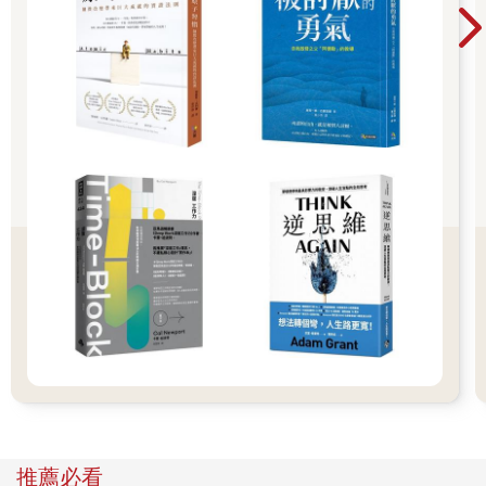
關鍵詞與腳本清單（第三章）可以貼在冰箱上、告示板上，也可
以貼在你的記事本、浴室鏡子上、教師辦公室、或貼在你的電腦
旁邊。
其他視覺提示則可以幫助你（和孩子）在困難時刻，操作可用的
策略。請讓這些視覺提示隨手可得，因為在最難嘗試新方法的時
刻，這些提醒可以立即提供的幫助。
各章節中的
採取行動
（Putting It into Action）都包含了實際練習，
可以幫助你演練這些方法，讓你依照步驟操作。
表A.
如何使用這本書
章節
基本觀念
誰
介紹
全書綜覽
每
執行功能綜覽
瞭解自閉症類群孩子的挑戰所在，以及如何向
想
他人解釋自閉症類群。
第一章
執
瞭解執行功能、同理孩子的掙扎、認識在不同
現
情境中所呈現的困難是如何發生的，並促進更
有成效的互動。
如何教導執行功能技巧
教導執行功能的原則
推薦必看
第二、三、
可用於每天生活的關鍵詞彙（key
想