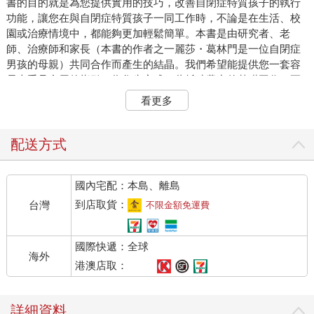
書的目的就是為您提供實用的技巧，改善自閉症特質孩子的執行
功能，讓您在與自閉症特質孩子一同工作時，不論是在生活、校
園或治療情境中，都能夠更加輕鬆簡單。本書是由研究者、老
師、治療師和家長（本書的作者之一麗莎・葛林門是一位自閉症
男孩的母親）共同合作而產生的結晶。我們希望能提供您一套容
易上手且實用的指引，為您先完成一些耗時費力的基礎工作。正
如一位和我們合作的家長所言：「我以為自己知道的已經不算
看更多
少，但是你們讓我學到如何將這些知識拼湊起來，並在早晨送孩
子上學的艱難時刻，真正派上用場。」另一位家長則說：「這本
書所提供的訊息是非常獨特的，你不會在其他任何書上讀到。」
配送方式
為什麼針對執行功能？
國內宅配：本島、離島
執行功能代表的是一個人整合資訊、有效採取行動以達到目
到店取貨：
台灣
不限金額免運費
標所需的能力的總稱，也是以腦為基礎的綜合能力。我們將聚焦
在執行功能，來幫助自閉症類群孩子習得以下技巧：
國際快遞：全球
成為一個更有彈性、更獨立、更能成功解決問題的人。
海外
培養孩子以一種更有成效、更符合社會期待的方式，執行自我調
港澳店取：
節（self-regulate）與自我主張（self-advocate）的技巧。
採用系統化的框架（framework）來解決困難情境。
詳細資料