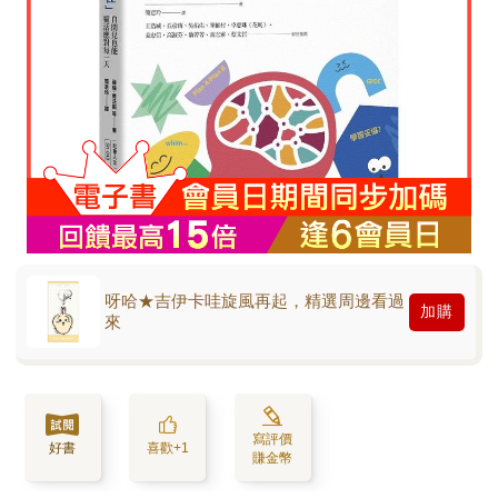
呀哈★吉伊卡哇旋風再起，精選周邊看過
加購
來
寫評價
好書
喜歡+1
賺金幣