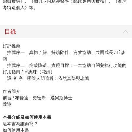
治療實錄》、《動力取向精神醫學：臨床應用與實務》、《溫尼
考特這個人》等。
目錄
好評推薦
｜推薦序一｜真切了解、持續陪伴、有效協助、共同成長 / 丘彥
南
｜推薦序二｜突破障礙、實現目標：一本協助自閉兒執行功能的
好用指南 / 卓惠珠（花媽）
｜譯 者 序｜哪管人間喧囂：依然真摯與忠誠
作者簡介
前言 / 布倫達．史密斯．邁爾斯博士
致謝
本書介紹及如何使用本書
這本書為誰而寫？
如何使用本書