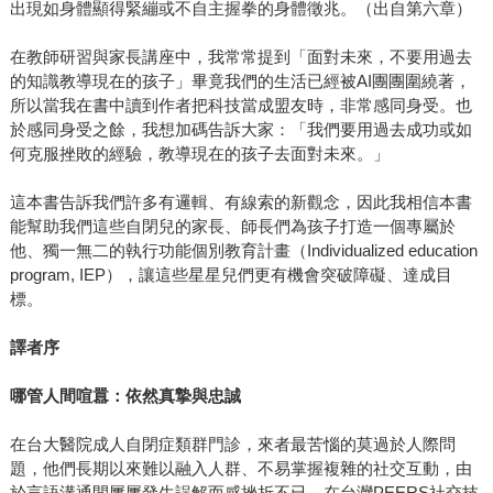
出現如身體顯得緊繃或不自主握拳的身體徵兆。（出自第六章）
在教師研習與家長講座中，我常常提到「面對未來，不要用過去
的知識教導現在的孩子」畢竟我們的生活已經被AI團團圍繞著，
所以當我在書中讀到作者把科技當成盟友時，非常感同身受。也
於感同身受之餘，我想加碼告訴大家：「我們要用過去成功或如
何克服挫敗的經驗，教導現在的孩子去面對未來。」
這本書告訴我們許多有邏輯、有線索的新觀念，因此我相信本書
能幫助我們這些自閉兒的家長、師長們為孩子打造一個專屬於
他、獨一無二的執行功能個別教育計畫（Individualized education
program, IEP），讓這些星星兒們更有機會突破障礙、達成目
標。
譯者序
哪管人間喧囂
：
依然真摯與忠誠
在台大醫院成人自閉症類群門診，來者最苦惱的莫過於人際問
題，他們長期以來難以融入人群、不易掌握複雜的社交互動，由
於言語溝通間屢屢發生誤解而感挫折不已。在台灣PEERS社交技