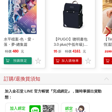
略將幫助那些缺乏彈性、組織與規劃能力的學生，讓他們能夠依
循你的指示、獨立工作，並善用你對他的回饋。如果其中有一些
方法無法奏效，請試著以更有創意的方式，持續嘗試。根據經
驗，不論是家長、老師、或治療師，在服務自閉症類群孩子促進
成功並獲致技巧的重要目標下，我們每個人都能從A計畫、B計
畫、C計畫（或更多備案）中獲益。我們的經驗是，透過反覆練
習和堅持，本書的策略將更加自然且更自動化，你會發現你每天
水平檔案-色・愛・
【PUGO】聰明書包
【T
都能「達成目標不卡住！
」
落・夢-總集篇
3.0 plus(中低年級)酷
恆溫
黑 全新進化玩美上市
肩/
480
4161
特價
元
95
折
特價
元
2190
--
加熱
｜第一章｜
膝熱
預購限定
加入購物車
什麼是執行功能？自閉症類群障礙症有何執行功能障礙？應對執
行功能障礙的兩種方法
訂購/退換貨須知
改善執行功能的第一步，就是增進你對執行功能的認識，以
及對執行功能如何影響自閉症者的了解。有了這些認識，你將能
加入金石堂 LINE 官方帳號『完成綁定』，隨時掌握出貨動
深刻地同理，瞭解因為執行困難而掙扎是非常痛苦的經驗（不僅
對自閉症者如此，對深愛他們並與他們一起工作的人亦然）。
態：
什麼是執行功能？