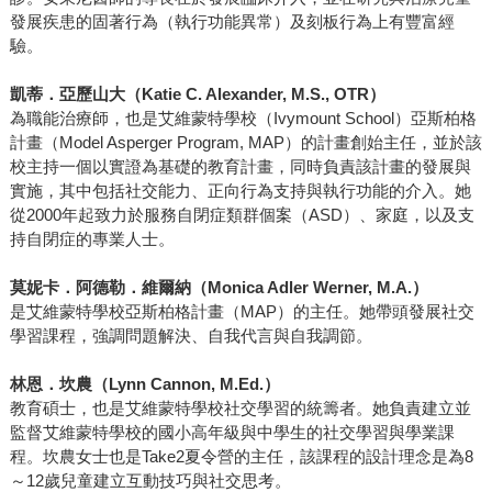
發展疾患的固著行為（執行功能異常）及刻板行為上有豐富經
驗。
凱蒂．亞歷山大（Katie C. Alexander, M.S., OTR）
為職能治療師，也是艾維蒙特學校（Ivymount School）亞斯柏格
計畫（Model Asperger Program, MAP）的計畫創始主任，並於該
校主持一個以實證為基礎的教育計畫，同時負責該計畫的發展與
實施，其中包括社交能力、正向行為支持與執行功能的介入。她
從2000年起致力於服務自閉症類群個案（ASD）、家庭，以及支
持自閉症的專業人士。
莫妮卡．阿德勒．維爾納（Monica Adler Werner, M.A.）
是艾維蒙特學校亞斯柏格計畫（MAP）的主任。她帶頭發展社交
學習課程，強調問題解決、自我代言與自我調節。
林恩．坎農（Lynn Cannon, M.Ed.）
教育碩士，也是艾維蒙特學校社交學習的統籌者。她負責建立並
監督艾維蒙特學校的國小高年級與中學生的社交學習與學業課
程。坎農女士也是Take2夏令營的主任，該課程的設計理念是為8
～12歲兒童建立互動技巧與社交思考。