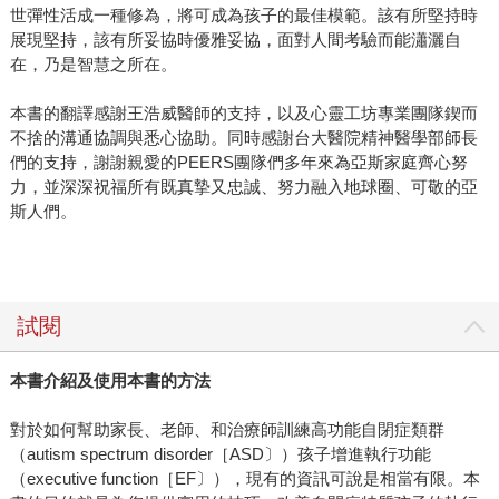
世彈性活成一種修為，將可成為孩子的最佳模範。該有所堅持時
展現堅持，該有所妥協時優雅妥協，面對人間考驗而能瀟灑自
在，乃是智慧之所在。
本書的翻譯感謝王浩威醫師的支持，以及心靈工坊專業團隊鍥而
不捨的溝通協調與悉心協助。同時感謝台大醫院精神醫學部師長
們的支持，謝謝親愛的PEERS團隊們多年來為亞斯家庭齊心努
力，並深深祝福所有既真摯又忠誠、努力融入地球圈、可敬的亞
斯人們。
試閱
本書介紹及使用本書的方法
對於如何幫助家長、老師、和治療師訓練高功能自閉症類群
（autism spectrum disorder［ASD〕）孩子增進執行功能
（executive function［EF〕），現有的資訊可說是相當有限。本