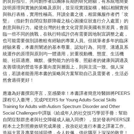
的良好指引。共同創作者以團隊長期的研究經驗，有系統地簡要
說明原理與實施的策略及原則，並呈現實踐架構，輔以相關實例
與執行表格，實用性極高。拜讀全書之後，相當佩服作者們「攻
堅」（指針對自閉症類群障礙之核心困擾症狀進行介入處置）的
創意與執行力。縱使台灣的社會文化背景與美國有所差異，會面
臨一些不同的挑戰，在執行時或許仍有需要因地制宜調整之處，
也可能需要個別請教較有經驗的專業人員。但就筆者多年的臨床
經驗來看，本書所闡述的基本尊重、認知行為、同理、溝通及系
統運作的原理與原則均一體適用，於重視動機、態度、生活機
能、社區適應、幽默、優勢能力的培養、照顧者的健康與調適及
友善環境的營造等多重向度與層面上，則與主流一致。個人深
信，若讀者能善用本書的策略與方案幫助自己及需要者，生活必
然會過得更好！
應邀為好書撰寫序言，至感榮幸！本書譯者簡意玲醫師將PEERS
課程引入臺灣，完成PEERS for Young Adults-Social Skills
Training for Adults with Autism Spectrum Disorder and Other
Social Challenges中譯版《給成年人的社交技巧學習手冊：幫助
自閉症類群患者與社交障礙成人融入同儕》，並於發表PEERS課
程本土之對照療效研究成果後，孜孜矻矻進行本書之譯著工作、
造福大眾及專業領域同儕，令人欽佩，借此隅至上深深的敬意！