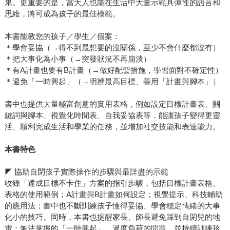
果。更重要的是，當大人也能在生活中大量示範具彈性的語言和
思維，將可成為孩子的最佳模範。
本書能教您的孩子／學生／個案：
＊學會妥協（→得不到最想要的沒關係，至少不會什麼都沒有）
＊把大事化為小事（→突發狀況不再崩潰）
＊有A計畫也要有B計畫（→做好配套措施，學習面對不確定性）
＊避免「一時興起」（→明辨最高目標、善用「計畫與腳本」）
書中也提供大量極富創意的實用表格，例如設定目標計畫表、關
鍵詞與腳本、視覺化時間表、自我妥協表等，能讓孩子變得更靈
活、順利完成生活和學業的任務，並增加社交技能和表達能力。
本書特色
◤ 協助自閉孩子實際操作的步驟與最詳盡的示範
收錄「達成目標不卡住」方案的指引步驟，包括目標計畫表格、
表格的使用範例；A計畫與B計畫如何設定；視覺提示、科技輔助
的應用法；書中也不斷訓練孩子懂得妥協、學會穩定情緒的大事
化小的技巧。同時，本書也提醒家長、師長避免踩到自閉兒的地
雷：無法掌握的「一時興起」、過度負荷的問題，並持續訓練孩