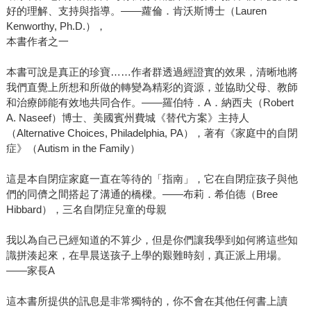
好的理解、支持與指導。——蘿倫．肯沃斯博士（Lauren
Kenworthy, Ph.D.），
本書作者之一
本書可說是真正的珍寶……作者群透過經證實的效果，清晰地將
我們直覺上所想和所做的轉變為精彩的資源，並協助父母、教師
和治療師能有效地共同合作。——羅伯特．A．納西夫（Robert
A. Naseef）博士、美國賓州費城《替代方案》主持人
（Alternative Choices, Philadelphia, PA），著有《家庭中的自閉
症》（Autism in the Family）
這是本自閉症家庭一直在等待的「指南」，它在自閉症孩子與他
們的同儕之間搭起了溝通的橋樑。——布莉．希伯德（Bree
Hibbard），三名自閉症兒童的母親
我以為自己已經知道的不算少，但是你們讓我學到如何將這些知
識拼湊起來，在早晨送孩子上學的艱難時刻，真正派上用場。
——家長A
這本書所提供的訊息是非常獨特的，你不會在其他任何書上讀