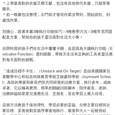
＊上學最喜歡的衣服又髒又皺，也沒有其他替代衣服，只能穿著
睡衣。
＊前一晚書包沒整理，出門前才發現作業沒帶到，開始抓狂、到
處找作業。
別擔心，跟著本書3種執行功能技巧╳4種教學方法╳8種常見問題
配套方案，幫助你的孩子靈活面對生活大小事！
自閉特質的孩子們在生活中屢屢卡關，這是因為大腦執行功能（E
xecutive Function）遇到困難，導致天生沒有足夠的工具來靈活應
對每天面對的挑戰。
「達成目標不卡住」（Unstuck and On Target）是由美國國家兒
童醫學中心和知名特殊教育學校艾維蒙特學校（Ivymount Schoo
l）為首的專家和家長們所共同研發的治療方案，推行多年，成效
卓著。它以極為實用、簡單的關鍵詞與腳本，陪伴家長、老師、
治療師協助星星兒適應生活、交朋友，並在學習上漸入佳境。
這個方法教孩子保持彈性、學習必要的妥協、分辨主要目標與次
要目標、妥善規劃並循序漸進地執行，最後和大人一起檢視結