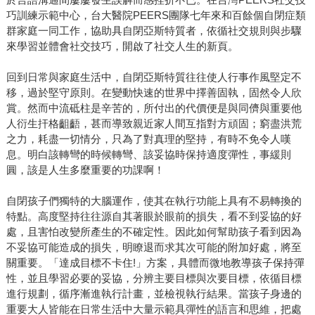
巧訓練示範中心，台大醫院PEERS團隊七年來和百餘個自閉症類
群家庭一同工作，協助具自閉亞斯特質者，依循社交規則與步驟
來學習並體會社交技巧，開啟了社交人生的新頁。
回到日常與家庭生活中，自閉亞斯特質往往使人行事作風堅定不
移，過於堅守原則。在變動快速的世界中擇善固執，固然令人欣
賞。然而中流砥柱是辛苦的，所付出的代價便是與同儕與重要他
人衍生扞格齟齬，甚而導致親近家人間互指對方頑固；窮盡洪荒
之力，耗盡一切情分，只為了對真理的堅持，有時不免令人嘆
息。明白該轉彎的時候轉彎、該妥協時保持適度彈性，事緩則
圓，該是人生多麼重要的功課啊！
自閉孩子們獨特的大腦運作，使其在執行功能上具有不易轉換的
特點。高度堅持往往源自其著眼於眼前的損失，看不到妥協的好
處，且害怕改變所產生的不確定性。因此如何幫助孩子看到因為
不妥協可能造成的損失，明瞭退而求其次可能的附加好處，將至
關重要。「達成目標不卡住!」方案，具體而微地教導孩子保持彈
性，並且學習必要的妥協，分辨主要目標與次要目標，依循目標
進行規劃，循序漸進執行計畫，並檢視執行結果。當孩子身邊的
重要大人皆能在日常生活中大量示範具彈性的語言和思維，把處