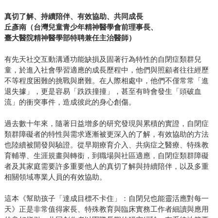
真切了解、持續陪伴、有效協助、共同成長
丘彥南（台灣兒童青少年精神醫學會前理事長、
臺大醫院精神醫學部特聘兼任主治醫師）
有先天社交互動溝通功能缺損及固著行為特性的自閉症類群兒
童，於進入社會學習適應的成長歷程中，他們與照顧者往往經歷
不等程度困難的挑戰與磨難。在人際相處中，他們不僅常常「進
退失據」，更是容易「跌跌撞撞」，甚至有時會發生「頭破血
流」的衝突事件，造成彼此的身心創傷。
過去數十年來，隨著日益增多的研究發現與累積的實證，自閉症
類群障礙者的特性與需求逐漸被更深入的了解，有效協助的方法
也陸續被開發與驗證。從早期療育介入、共病症之醫療、特殊教
育輔導、生涯規畫與轉銜，到職場與社區適應，自閉症類群障礙
者及其家庭需要許多重要他人的真切了解與持續陪伴，以及多重
相關領域專業人員的有效協助。
這本《幫助孩子「達成目標不卡住」：自閉兒也能靈活應對每一
天》正是非常值得家長、特殊教育與臨床實務工作者細讀與應用