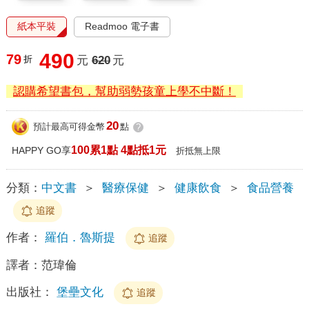
紙本平裝
Readmoo 電子書
490
79
折
元
620
元
認購希望書包，幫助弱勢孩童上學不中斷！
20
預計最高可得金幣
點
?
100累1點 4點抵1元
HAPPY GO享
折抵無上限
分類：
中文書
＞
醫療保健
＞
健康飲食
＞
食品營養
追蹤
作者：
羅伯．魯斯提
追蹤
譯者：
范瑋倫
出版社：
堡壘文化
追蹤