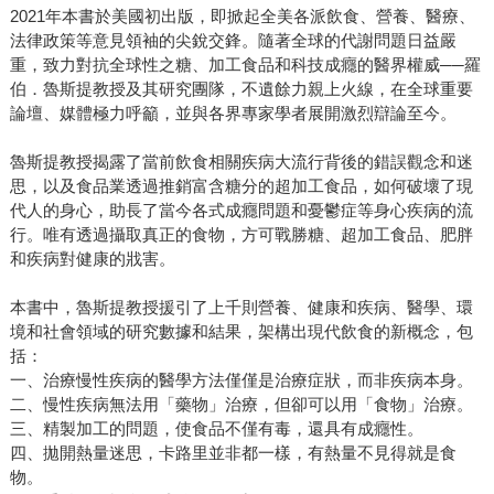
2021年本書於美國初出版，即掀起全美各派飲食、營養、醫療、
法律政策等意見領袖的尖銳交鋒。隨著全球的代謝問題日益嚴
重，致力對抗全球性之糖、加工食品和科技成癮的醫界權威──羅
伯．魯斯提教授及其研究團隊，不遺餘力親上火線，在全球重要
論壇、媒體極力呼籲，並與各界專家學者展開激烈辯論至今。
魯斯提教授揭露了當前飲食相關疾病大流行背後的錯誤觀念和迷
思，以及食品業透過推銷富含糖分的超加工食品，如何破壞了現
代人的身心，助長了當今各式成癮問題和憂鬱症等身心疾病的流
行。唯有透過攝取真正的食物，方可戰勝糖、超加工食品、肥胖
和疾病對健康的戕害。
本書中，魯斯提教授援引了上千則營養、健康和疾病、醫學、環
境和社會領域的研究數據和結果，架構出現代飲食的新概念，包
括：
一、治療慢性疾病的醫學方法僅僅是治療症狀，而非疾病本身。
二、慢性疾病無法用「藥物」治療，但卻可以用「食物」治療。
三、精製加工的問題，使食品不僅有毒，還具有成癮性。
四、拋開熱量迷思，卡路里並非都一樣，有熱量不見得就是食
物。