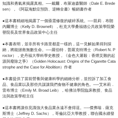
知識和勇氣來揭露真相。──戴爾．布萊迪森醫師（Dale E. Brede
sen），《阿茲海默症預防、逆轉全書》暢銷書作者
●這本書精細地揭露了一個亟需修復的破碎系統。──凱莉．布朗
內爾博士（Kelly D. Brownell），杜克大學桑福德公共政策學院榮
譽院長及世界食品政策中心主任
●本書表明，並非所有卡路里都是一樣的，這一見解如果得到採
納，將能拯救無數生命。──羅伯特．普羅克特博士（Robert N. P
roctor），史丹福大學科學史教授，《金色大屠殺：香煙災難的起
源與廢除之爭》（Golden Holocaust: Origins of the Cigarette Cata
strophe and the Case for Abolition）作者
●本書提供了當前營養與健康科學的細緻分析，並控訴了加工食
品、食品業以及那些共謀讓我們食物不健康的角色。──艾米莉．
雷布博士（Emily M. Broad Leib），哈佛法學院臨床教授、食品
法與政策學程主任
●這本書將讓你見識強大食品業永遠不會得逞。──傑弗瑞．薩克
斯博士（Jeffrey D. Sachs），哥倫比亞大學教授，聯合國永續發