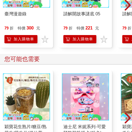
臺灣漫遊錄
請解開故事謎底 05
請解
300
221
79
折
特價
元
79
折
特價
元
79
折
加入購物車
加入購物車
您可能也需要
穎寶花生熟片/糖豆/熟
迪士尼 米妮系列-可愛
穎寶