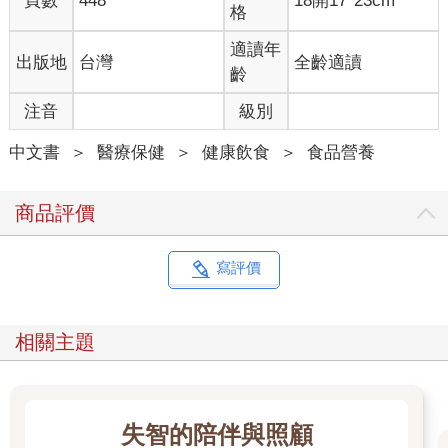
頁數
448
18開17*23cm
格
適讀年
出版地
台灣
全齡適讀
齡
注音
級別
中文書
＞
醫療保健
＞
健康飲食
＞
食品營養
商品評價
寫評價
相關主題
失智的陪伴與照顧