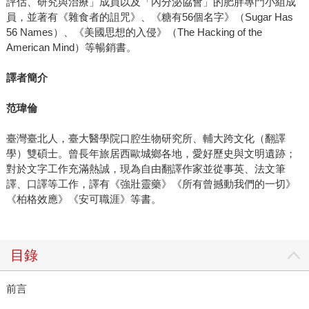
評估、研究與治療」成員以及「內分泌協會」的肥胖專門小組成
員，並著有《雜食者的詛咒》、《糖有56個名字》（Sugar Has
56 Names）、《美國思想的入侵》（The Hacking of the
American Mind）等暢銷書。
譯者簡介
范瑋倫
臺灣臺北人，臺大醫學院口腔生物研究所、輔大跨文化（翻譯
學）雙碩士。曾長年旅居西歐城鄉各地，愛好歷史與文明遺跡；
對於文字工作充滿熱誠，現為自由翻譯作家並從事英、法文筆
譯、口譯等工作，譯有《強壯靈藥》《所有曾撼動我們的一切》
《柏格效應》《安可職涯》等書。
目錄
前言