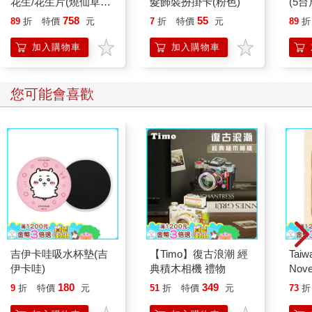
花生/花生片(燒仙草花
髮飾裝扮掛卡(粉色)
(5台
生)-5台斤
758
55
89
折
特價
元
7
折
特價
元
89
折
加入購物車
加入購物車
您可能會喜歡
吉伊卡哇吸水杯墊(吉
【Timo】復古浪潮 經
Taiw
伊卡哇)
典積木相機 禮物
Nove
editi
180
349
9
折
特價
元
51
折
特價
元
73
折