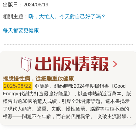
出版日：
2024/06/19
相關主題：
嗨，大忙人。今天對自己好了嗎？
每天都要更健康
擺脫慢性病，從細胞重啟健康
2025/08/22
亞馬遜、紐約時報2024年度暢銷書《Good
Energy 代謝力打造最強好能量》，以全球熱銷近百萬本、版
權售出逾30國的驚人成績，引爆全球健康話題。這本書揭示
了現代人頭痛、過重、失眠、慢性疲勞、腦霧等種種不適的
根源——問題不在年齡，而在於代謝異常。 突破主流醫學盲
點，直指疾病根源 作者凱西・明斯博士曾是史丹福醫學院外
科醫師，她發現主流醫學僅治標不治本，無法真正解決現代