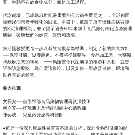
五、重點不在於食物成分，而是加工過程。
代謝崩壞，已成為21世紀最重要的公共衛生問題之一，全球都面
臨糖尿病患者年輕化的困境。本書中，披露了所有慢性疾病背後
的8大病理機制，並了揭示過去50年來加工食品如何催化這些病理
機制，破壞我們的健康、經濟和環境。
魯斯提教授更進一步以新飲食概念為標準，制定了新的飲食方針
──保護肝臟、滋養腸道。本書將從醫藥界、食品加工業、大藥廠
和政府之間的糾葛，一一揭露當今代謝崩壞的根源和真相，並告
訴你該怎麼吃、為什麼這樣吃，以及如何一舉改善健康、環境和
世界問題的解答。
鼎力推薦
文長安──前衛福部食品藥物管理署資深技正
何立安──怪獸肌力及體能訓練中心總教練
陳奕成──兒童內分泌專科醫師
●這是一份深具權威性且直言不諱的分析，探討食物對健康的影
響，以及食品加工業如何助長疾病蔓延。──知名美食作家 馬