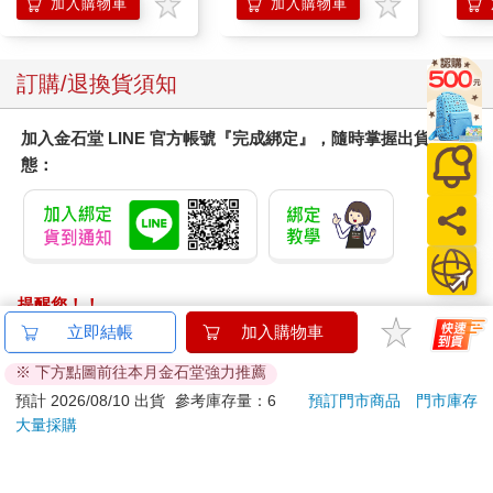
加入購物車
加入購物車
訂購/退換貨須知
加入金石堂 LINE 官方帳號『完成綁定』，隨時掌握出貨動
態：
提醒您！！
金石堂及銀行均不會請您操作ATM! 如接獲電話要求您前往
立即結帳
加入購物車
ATM提款機，請不要聽從指示，以免受騙上當！
※ 下方點圖前往本月金石堂強力推薦
退換貨須知：
預計 2026/08/10 出貨
參考庫存量：6
預訂門市商品
門市庫存
大量採購
**提醒您，鑑賞期不等於試用期，退回商品須為全新狀態**
依據「消費者保護法」第19條及行政院消費者保護處公告之
「通訊交易解除權合理例外情事適用準則」，以下商品購買