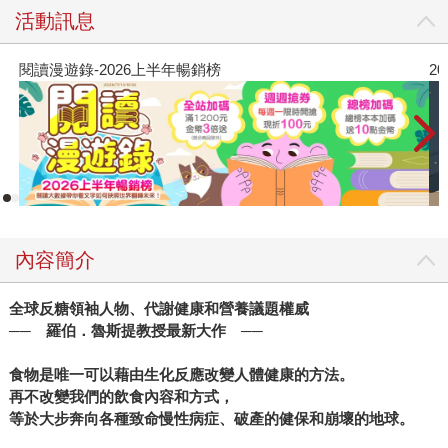
慢性病危機。毅然離開主流醫學，明斯博士從細胞生物學角
活動訊息
度出發，提出顛覆性觀點：細胞產生的「壞能量」，才是導
致我們生病的元兇。 書中強調，只要讓細胞獲得「好能
閱讀漫遊錄-2026上半年暢銷榜
2
量」，身體就能立即扭轉現狀。 川普新任醫務總監的健康策
略 更令人矚目的是，美國總統川普提名凱西・明斯為新任醫
務總監，正是看中了她與其兄長卡利・明斯在代謝健康領域
的創見，以及他們共同提出的「MAHA（Make America
Healthy Again）」政策。本書正是這對兄妹驚人發現的總
結，為美國嚴重的慢性病危機提供了嶄新解方。 全面修復代
謝，打造健康生活 《Good Energy 代謝力打造最強好能量》
內容簡介
不僅揭露終極健康的底層邏輯，更提供具體可行的實踐方
案。全書分為三大部分，從科學解釋代謝與慢性病的關係，
全球反糖領袖人物、代謝健康和營養議題權威
到飲食、運動、生活型態、生理節奏、環境等面向，提供正
── 羅伯．魯斯提教授最新大作 ──
確心態與良好策略。書中還包含一套實用的「4週好能量計
畫」與「好能量食譜」，助你將與生俱來的自癒力發揮到極
食物是唯一可以藉由生化反應改變人體健康的方法。
致，重新掌握健康主導權。 如果你也正被各種身體不適困
再不改變我們的飲食內容和方式，
擾，或希望預防慢性病、提升生活品質，本書將是你必讀的
等於大步奔向各種致命慢性病症、破產的健保和崩壞的地球。
健康指南。