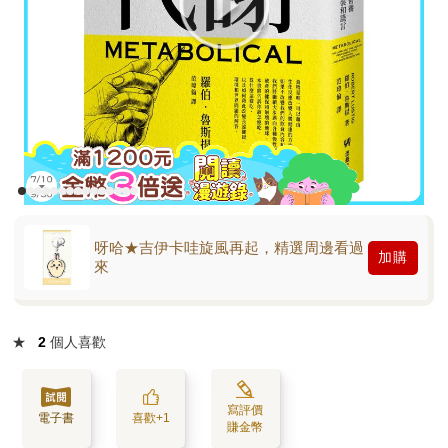
呀哈★吉伊卡哇旋風再起，精選周邊看過
加購
來
★
2
個人喜歡
寫評價
電子書
喜歡+1
賺金幣