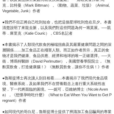
克．比特曼（Mark Bittman），《動物、蔬菜、垃圾》（Animal,
Vegetable, Junk）作者
●我們不但正將自己吃到短命，也把這個星球吃到危在旦夕。本書
清楚說明了來龍去脈，以及我們對這些問題為何一籌莫展。──凱
蒂．庫里克（Katie Couric），CBS名記者
●本書揭示了人類現代飲食的極端扭曲及其嚴重健康問題之間的深
層關係……加工食品正在殘害人類。而正如作者所示，真正的食
物才是我們健康、食品供應、經濟和地球的唯一正確選擇。──大
衛．博瑪特醫師（David Perlmutter），美國營養學院院士，《無
麩質飲食，打造健康腦！》《無麩質飲食，讓你不生病！》作者
●魯斯提博士再次讓人刮目相看……本書揭示了我們現代食品環
境、醫療系統，及如果我們不在營養觀念上進行重大系統性改
變，下一代將面臨的困境。──妮可．亞維納博士（Nicole Aven
a），《想懷孕時吃什麼》（What to Eat When You Want to Get P
regnant）作者
●如同現代的哥白尼，魯斯提博士提供了辨識加工食品騙局的專業