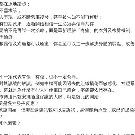
都在原地踏步；
不需求診；
去表現，或不斷舊傷復發，甚至被告知不能再運動；
有短期效果，逐漸開始相信一生必須與傷痛共存
要的不是再試一次治療，而是重新理解「疼痛」的本質及複雜機制。
需治療。
數舊傷及疼痛都可以痊癒，你甚至可以進一步解決身體的弱點、改善
不一定代表有傷；有傷，也不一定會痛。
對於訊號的解讀。例如中樞可能因過去的組織損傷而敏感化，神經系
。這就是為什麼有些人即使傷口已癒合，疼痛卻依然存在。
作傳送訊號安撫過度保護的大腦，就是復元的開始：
還是慢性發炎反應？
刻就該開始。但哪些身體訊號可以告訴我，身體能夠承受，或已超過負
？
其他因素？