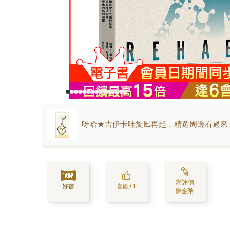
呀哈★吉伊卡哇旋風再起，精選周邊看過來
寫評價
好書
喜歡+1
賺金幣