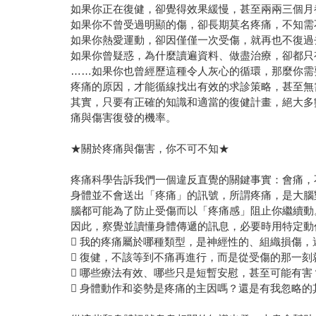
如果你正在復健，卻覺得效果緩慢，甚至兩兩三個月
如果你不曾受過明顯的傷，卻長期莫名疼痛，不知需
如果你熱愛運動，卻因僅僅一次受傷，就再也不復過
如果你曾疑惑，為什麼讀遍資料、做盡治療，卻都只
……如果你也曾經歷這種令人灰心的循環，那麼你需
疼痛的原因，才能循線找出有效的求診策略，甚至無
其實，只要有正確的知識和適當的復健計畫，絕大多
痛與傷害復發的機率。
★關於疼痛與傷害，你不可不知★
疼痛科學告訴我們一個違反直覺的關鍵事實：會痛，
身體並不會送出「疼痛」的訊號，所謂疼痛，是大腦
腦都可能為了防止受傷而以「疼痛感」阻止你繼續動
因此，察覺並讀懂身體傳遞的訊息，必要時用特定動
 我的疼痛屬於哪種類型，是神經性的、組織損傷，
 復健，不該等到不痛再進行，而是從受傷的那一
 哪些療法有效、哪些只是短暫安慰，甚至可能有害
 身體動作和姿勢是疼痛的主因嗎？還是有我忽略的