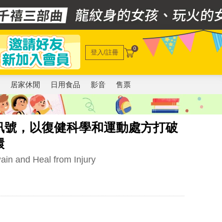
0
登入/註冊
電
居家休閒
日用食品
影音
售票
訊號，以復健科學和運動處方打破
環
in and Heal from Injury