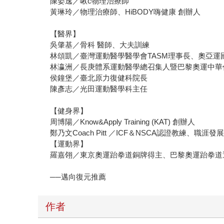
陳姿逸／啾c物理治療師
黃琳玲／物理治療師、HiBODY嗨健康 創辦人
【醫界】
吳肇基／骨科 醫師、大夫訓練
林頌凱／臺灣運動醫學醫學會TASM理事長、奧亞運
林瀛洲／長庚體系運動醫學總召集人暨巴黎奧運中華
侯鐘堡／臺北原力復健科院長
陳彥志／光田運動醫學科主任
【健身界】
周博陽／Know&Apply Training (KAT) 創辦人
鄭乃文Coach Pitt ／ICF＆NSCA認證教練、
【運動界】
羅嘉翎／東京奧運跆拳道銅牌得主、巴黎奧運跆拳道
──邁向復元推薦
作者