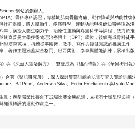
cience網站的創辦人。
PTA）骨科專科認證，專精於肌肉骨骼疼痛、動作障礙與功能性復
圖像、影片與社群媒體，將人體動作、疼痛科學、運動功能與復健知識轉譯
八年，講授人體生物力學、治療性運動與疼痛科學等課程，致力於推
並於查普曼大學獲得物理治療博士（DPT）學位，後續完成骨科徒
居於加州聖塔芭芭拉，持續從事臨床、教學、寫作與復健知識的推廣工作
家，著作主題涵蓋綜合格鬥、巴西柔術、泰拳與體能訓練，累積出版 
著的《靈活如豹》與《久坐人靈活解方》，雙雙成為《紐約時報》與《華爾
treras）合著《臀肌研究所》，深入探討臀部訓練的肌電研究與實證
J Penn、Anderson Silva、Fedor Emelianenko與Lyoto
拳職業比賽創下12場比賽全勝紀錄，且擁有十號星球柔術（10th Pla
與知識轉譯的運動作家之一。