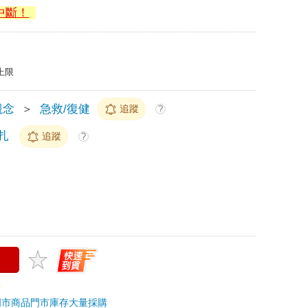
中斷！
上限
觀念
＞
急救/復健
追蹤
?
扎
追蹤
?
門市商品
門市庫存
大量採購