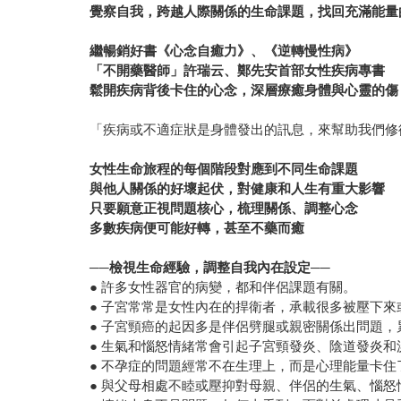
覺察自我，跨越人際關係的生命課題，找回充滿能量
繼暢銷好書《心念自癒力》、《逆轉慢性病》
「不開藥醫師」許瑞云、鄭先安首部女性疾病專書
鬆開疾病背後卡住的心念，深層療癒身體與心靈的傷
「疾病或不適症狀是身體發出的訊息，來幫助我們修
女性生命旅程的每個階段對應到不同生命課題
與他人關係的好壞起伏，對健康和人生有重大影響
只要願意正視問題核心，梳理關係、調整心念
多數疾病便可能好轉，甚至不藥而癒
──檢視生命經驗，調整自我內在設定──
● 許多女性器官的病變，都和伴侶課題有關。
● 子宮常常是女性內在的捍衛者，承載很多被壓下
● 子宮頸癌的起因多是伴侶劈腿或親密關係出問題
● 生氣和惱怒情緒常會引起子宮頸發炎、陰道發炎和
● 不孕症的問題經常不在生理上，而是心理能量卡住
● 與父母相處不睦或壓抑對母親、伴侶的生氣、惱