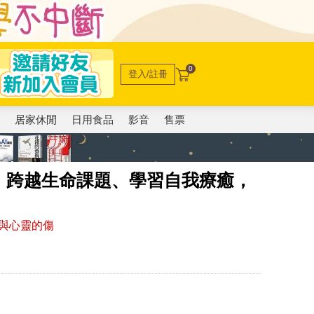
0
登入/註冊
電
居家休閒
日用食品
影音
售票
：跨越生命課題、學習自我療癒，
與心靈的傷