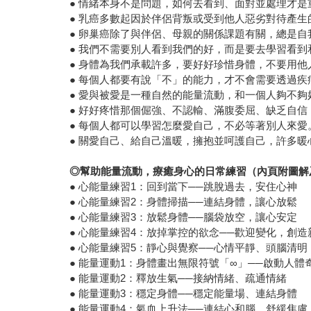
● 情緒本身不是問題，如何去看到、面對並處理才是
● 乳癌多數起因於伴侶背叛或受到他人惡劣對待產生
● 卵巢癌除了與伴侶、母親的關係課題有關，總是
● 我們不需要別人看到我們的好，而是要去學習看
● 身體為我們承載許多，要好好珍惜身體，不要用
● 每個人都要有說「不」的能力，才不會需要透過
● 愛與被愛是一種自然的能量流動，和一個人夠不
● 好好疼惜那個倔強、不認輸、滿腹委屈、缺乏自
● 每個人都可以學習怎麼愛自己，不必等著別人來愛
● 關愛自己、給自己溫暖，擁抱並呵護自己，許多
◎幫助能量流動，療癒身心的日常練習（內頁附圖解及示
● 心能量練習1：回到當下──跳脫過去，安住心神
● 心能量練習2：身體掃描──連結身體，讓心放鬆
● 心能量練習3：放鬆身體──腦袋放空，讓心安定
● 心能量練習4：放掉掌控的欲念──歡迎變化，創造
● 心能量練習5：靜心與覺察──心情平靜、頭腦清明
● 能量運動1：身體畫出無限符號「∞」──啟動人
● 能量運動2：釋放生氣──接納情緒、疏通情緒
● 能量運動3：穩定身體──穩定能量場、連結身體
● 能量運動4：氣血上升法──連結心和腦，舒緩焦慮