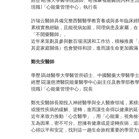
經歷∣哈佛大學醫學院講師、哈佛麻省總醫院內科主
現職∣「心能量管理中心」執行長
許瑞云醫師具備完整西醫醫學教育養成與多年臨床經
累積實務經驗，且能視病如親，同理病患及家屬，在
「不開藥醫師」。
近年來策劃及參與數百場演講和工作坊，積極推廣「
其是家庭關係）也會變得和諧，進而讓生命更加圓滿
鄭先安醫師
學歷∣高雄醫學大學醫管所碩士、中國醫藥大學醫學
經歷∣花蓮慈濟醫院能量醫學中心副主任及教學部教
現職∣「心能量管理中心」院長
鄭先安醫師長期投入神經醫學與全人醫療領域，累積
或慢性疾病的緩解、逆轉，進而讓生命得以健康的延
近年來致力推動「心念醫學」，用「心能量」視角檢
互為因果，密不可分。想擁有健康或是逆轉疾病，追
心得以平和安定，找到這一趟生命旅程重要的學習方