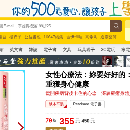
圭吾
楊双子
公益書包
16647續集
吉伊卡哇
高希均
通靈藥師
路邊攤新作
馬斯克
玩具總動員5
超慢跑
館
英文書
雜誌
電子書
文具
玩具親子
3C電玩
家
女性心療法：妳要好好的
重獲身心健康
鬆開疾病背後卡住的心念，深層療癒身體
紙本平裝
Readmoo 電子書
355
79
折
元
450
元