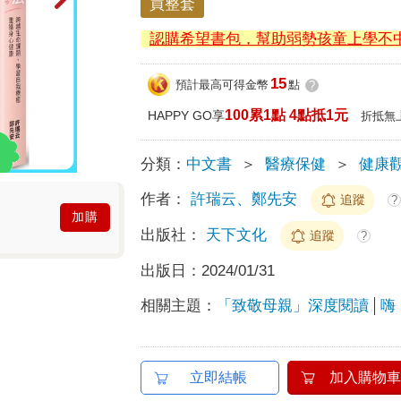
買整套
認購希望書包，幫助弱勢孩童上學不
15
預計最高可得金幣
點
?
100累1點 4點抵1元
HAPPY GO享
折抵無
分類：
中文書
＞
醫療保健
＞
健康
作者：
許瑞云、鄭先安
追蹤
?
加購
出版社：
天下文化
追蹤
?
出版日：
2024/01/31
相關主題：
「致敬母親」深度閱讀
嗨
立即結帳
加入購物車