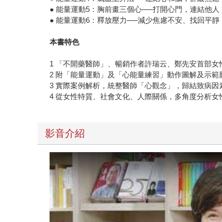
● 能量運動5：胸前畫三個心──打開心門，連結他人
● 能量運動6：釋放壓力──減少焦慮不安、找回平靜
本書特色
1 「不開藥醫師」、暢銷作者許瑞云、鄭先安首部女
2 附「能量運動」及「心能量練習」動作圖解及示範
3 實際案例解析，統整醫師「心觀念」，歸結致病因
4 從女性特質、社會文化、人際關係，多角度分析
影音介紹