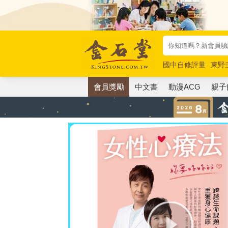
國中自修評量
東野
唯紅花綻放
奧德賽
會員獎勵
中文書
動漫ACG
親子