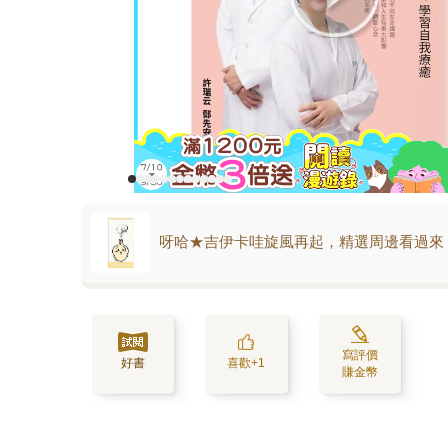
呀哈★吉伊卡哇旋風再起，精選周邊看過來
寫評價
好書
喜歡+1
賺金幣