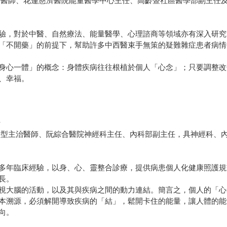
治醫師、花蓮慈濟醫院能量醫學中心主任、高齡暨社區醫學部副主任
驗，對於中醫、自然療法、能量醫學、心理諮商等領域亦有深入研究
「不開藥」的前提下，幫助許多中西醫束手無策的疑難雜症患者病情
身心一體」的概念：身體疾病往往根植於個人「心念」；只要調整改
、幸福。
士
學型主治醫師、阮綜合醫院神經科主任、內科部副主任，具神經科、
多年臨床經驗，以身、心、靈整合診療，提供病患個人化健康照護規
長。
視大腦的活動，以及其與疾病之間的動力連結。簡言之，個人的「心
本溯源，必須解開導致疾病的「結」，鬆開卡住的能量，讓人體的能
向。