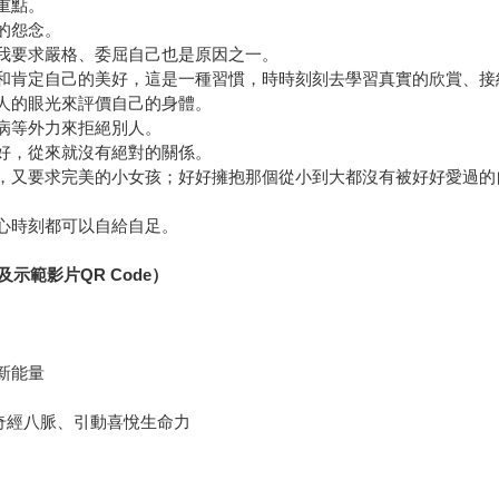
重點。
的怨念。
自我要求嚴格、委屈自己也是原因之一。
到和肯定自己的美好，這是一種習慣，時時刻刻去學習真實的欣賞、接
他人的眼光來評價自己的身體。
疾病等外力來拒絕別人。
夠好，從來就沒有絕對的關係。
信，又要求完美的小女孩；好好擁抱那個從小到大都沒有被好好愛過的
。
暖心時刻都可以自給自足。
範影片QR Code）
新能量
體奇經八脈、引動喜悅生命力