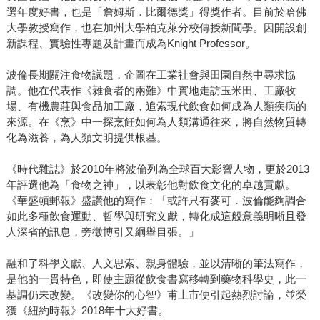
選年度好書，也是「詹姆斯．比爾德獎」得獎作者。目前於哈佛
大學教授寫作，也在加州大學柏克萊分校傳授新聞學。因開設創
新課程、實驗性專題及計畫而成為Knight Professor。
波倫長期關注食物議題，企圖在工業社會與田園自然中尋求協
調。他在代表作《雜食者的兩難》中實地走訪玉米田、工廠牧
場、有機農莊與食品加工廠，追索現代飲食如何成為人類疾病的
來源。在《烹》中一探烹飪如何為人類溝通往來，將自然物質轉
化為滋養，為人類文明提供根基。
《時代雜誌》於2010年將波倫列為全球百大影響人物，更於2013
年評選他為「食物之神」，以表彰他對飲食文化的卓越貢獻。
《華盛頓郵報》盛讚他的寫作：「或許只有麥可．波倫能夠調合
如此多種飲食運動、哲學與研究文獻，轉化成這般意義明晰且發
人深省的訊息，旁徵博引又綱舉目張。」
融和了科學文獻、人文思索、親身體驗，並以清晰的筆法寫作，
是他的一貫特色，即使主題從飲食書寫移轉到藥物科學史，此一
基調仍未改變。《改變你的心智》甫上市便引起熱烈討論，並榮
獲《紐約時報》2018年十大好書。