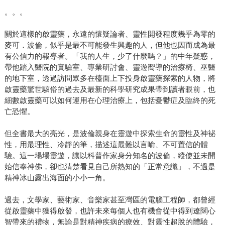
。。。
關於這樣的啟靈藥，永遠的懷疑論者、靈性開發程度幾乎為零的
麥可．波倫，似乎是最不可能發生興趣的人，但他也因而成為最
有公信力的報導者。「我的人生，少了什麼嗎？」的中年疑惑，
帶他踏入醫院的實驗室、專業研討會、靈遊嚮導的治療椅、巫醫
的地下室，透過訪問眾多在檯面上下投身啟靈藥探索的人物，將
啟靈藥驚世駭俗的過去及最新的科學研究成果帶到讀者眼前，也
細數啟靈藥可以如何運用在心理治療上，包括憂鬱症及臨終的死
亡恐懼。
但全書最大的亮光，是波倫親身在靈遊中探索生命的靈性及神袐
性，用最理性、冷靜的筆，描述這最難以言喻、不可置信的體
驗。這一場場靈遊，讓以科普作家身分知名的波倫，縱使並未開
始信奉神佛，卻也清楚看見自己所熟知的「正常意識」，不過是
精神冰山露出海面的小小一角。
過去，文學家、藝術家、音樂家甚至灣區的電腦工程師，都曾經
從啟靈藥中獲得啟發，也許未來每個人也有機會從中得到遼闊心
智帶來的禮物，無論是對精神疾病的療效、對靈性超脫的體驗，