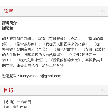
譯者
譯者簡介
謝忍翾
師大翻譯所口譯組畢，譯有《背離親緣》（合譯）、《樂園的復
歸》、《聖堂的獻祭》、《我從死人那裡學來的把戲》、《從一
杯可樂開始的帝國》（合譯）、《黑色的故事》、《艾倫‧ 狄波頓
的人生學校：喚醒感官的大自然練習》、《生理時鐘決定一
切！》、《從此刻到永恆》、《親愛的柏德太太》。喜歡舌尖上
的文字、筆尖上的色彩、足尖上的音符。
懇請賜教：funnyworldeh@gmail.com
目錄
【序曲】一扇新門
【第一章】復興