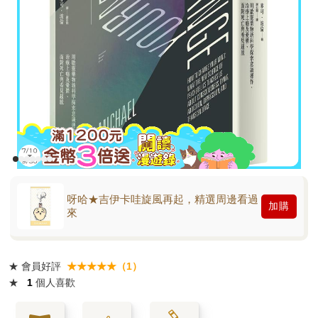
呀哈★吉伊卡哇旋風再起，精選周邊看過
加購
來
★
會員好評
★★★★★（1）
★
1
個人喜歡