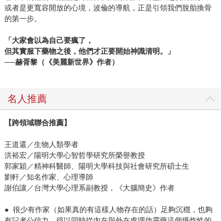
或者是更寬容開放的心境，波倫的導航，正是引領我們脫胎換骨
的第一步。
「
大家會以為自己要瘋了，
但其實服下藥物之後，他們才正要開始神識清明。」
──赫胥黎（《美麗新世界》作者）
名人推薦
【跨領域聯合推薦】
王道還／生物人類學者
洪裕宏／陽明大學心智哲學研究所榮譽教授
郭家穎／精神科醫師、陽明大學科技與社會研究所碩士生
劉軒／知名作家、心理導師
謝伯讓／台灣大學心理系副教授，《大腦簡史》作者
● 很少有作家（如果真的有這樣人物存在的話）足夠沉穩，也夠
有記者公信力，得以同時從內在與外在處理啟靈藥這個爆炸性的