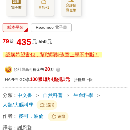
寫評價
電子書
喜歡+1
賺金幣
紙本平裝
Readmoo 電子書
435
79
折
元
550
元
認購希望書包，幫助弱勢孩童上學不中斷！
20
預計最高可得金幣
點
?
100累1點 4點抵1元
HAPPY GO享
折抵無上限
分類：
中文書
＞
自然科普
＞
生命科學
＞
人類/大腦科學
追蹤
作者：
麥可．波倫
追蹤
譯者：
謝忍翾