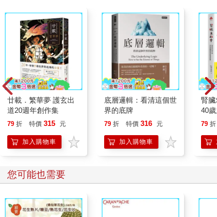
廿載．繁華夢 護玄出
底層邏輯：看清這個世
腎臟
道20週年創作集
界的底牌
40
就告
315
316
79
折
特價
元
79
折
特價
元
79
折
加入購物車
加入購物車
您可能也需要
穎寶