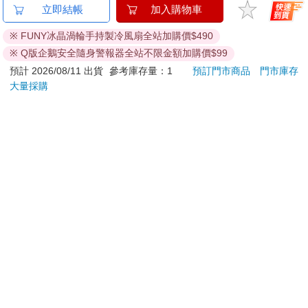
金石堂及銀行均不會請您操作ATM! 如接獲電話要求您前往
立即結帳
加入購物車
ATM提款機，請不要聽從指示，以免受騙上當！
※ FUNY冰晶渦輪手持製冷風扇全站加購價$490
退換貨須知：
※ Q版企鵝安全隨身警報器全站不限金額加購價$99
**提醒您，鑑賞期不等於試用期，退回商品須為全新狀態**
預計 2026/08/11 出貨
參考庫存量：1
預訂門市商品
門市庫存
依據「消費者保護法」第19條及行政院消費者保護處公告之
大量採購
「通訊交易解除權合理例外情事適用準則」，以下商品購買
後，除商品本身有瑕疵外，將不提供7天的猶豫期：
易於腐敗、保存期限較短或解約時即將逾期。（如：生
鮮食品）
依消費者要求所為之客製化給付。（客製化商品）
報紙、期刊或雜誌。（含MOOK、外文雜誌）
經消費者拆封之影音商品或電腦軟體。
非以有形媒介提供之數位內容或一經提供即為完成之線
上服務，經消費者事先同意始提供。（如：電子書、電
子雜誌、下載版軟體、虛擬商品…等）
已拆封之個人衛生用品。（如：內衣褲、刮鬍刀、除毛
刀…等）
若非上列種類商品，均享有到貨7天的猶豫期（含例假