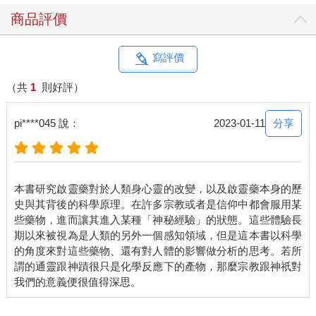
商品評價
寫評價
（共
1
則好評）
分享
pi****045 說：
2023-01-11
本書研究啟靈藥對於人類身心靈的改變，以及啟靈藥本身的歷
史與其背後的科學原理。在許多宗教或者是信仰中都會服用某
些藥物，進而讓其進入某種「神秘經驗」的狀態。這些體驗長
期以來被視為是人類的另外一個感知領域，但是這本書以科學
的角度來對這些藥物、還有對人體的影響做分析的思考。若所
謂的通靈跟神蹟很只是化學反應下的產物，那麼宗教跟神祇對