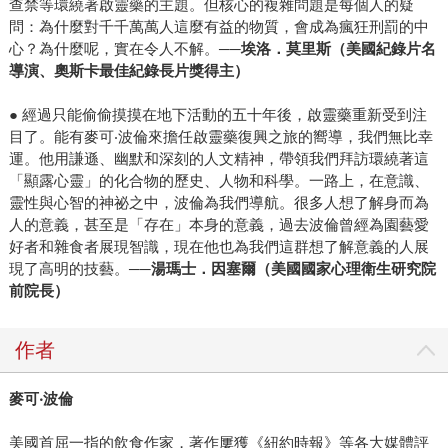
查禁等環繞著啟靈藥的主題。但核心的複雜問題是每個人的疑
問：為什麼對千千萬萬人這麼有益的物質，會成為瘋狂刑罰的中
心？為什麼呢，實在令人不解。
──埃洛．莫里斯（美國紀錄片名
導演、奧斯卡最佳紀錄長片獎得主）
● 經過只能偷偷摸摸在地下活動的五十年後，啟靈藥重新受到注
目了。能有麥可‧波倫來擔任啟靈藥復興之旅的嚮導，我們無比幸
運。他用謙遜、幽默和深刻的人文精神，帶領我們拜訪環繞著這
「顯露心靈」的化合物的歷史、人物和科學。一路上，在意識、
靈性與心智的神祕之中，波倫為我們導航。很多人想了解身而為
人的意義，甚至是「存在」本身的意義，過去波倫曾經為園藝愛
好者和雜食者展現智識，現在他也為我們這群想了解意義的人展
現了高明的技藝。
──湯瑪士．因塞爾（美國國家心理衛生研究院
前院長）
作者
麥可‧波倫
美國首屈一指的飲食作家，著作屢獲《紐約時報》等各大媒體評