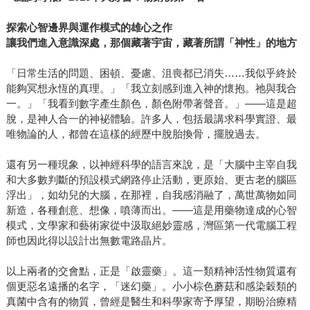
探索心智邊界與運作
模式
的
雄
心之作
讓我們進入意識深處
，
那個
藏
著宇
宙，藏
著所謂「神性」的地方
「日常生活的問題、困頓、憂慮、沮喪都已消失……我似乎終於
能夠冥想永恆的真理。」「我立刻感到進入神的懷抱。祂與我合
一。」「我看到數字產生顏色，顏色附帶著聲音。」——這是超
脫，是神人合一的神袐體驗。許多人，包括最講求科學實證、最
唯物論的人，都曾在這樣的經歷中脫胎換骨，擺脫過去。
還有另一種現象，以神經科學的語言來說，是「大腦中主宰自我
和大多數判斷的預設模式網路停止活動，更原始、更古老的腦區
浮出」，如幼兒的大腦，在那裡，自我感消融了，萬世萬物如同
新造，各種創意、想像，噴薄而出。——這是用藥物達成的心智
模式，文學家和藝術家從中汲取絕妙靈感，灣區第一代電腦工程
師也因此得以設計出無數電路晶片。
以上兩者的交會點，正是「啟靈藥」。這一類精神活性物質還有
個更惡名遠播的名字，「迷幻藥」。小小棕色蘑菇和感染穀類的
真菌中含有的物質，曾經是醫生和科學家寄予厚望，期盼治療精