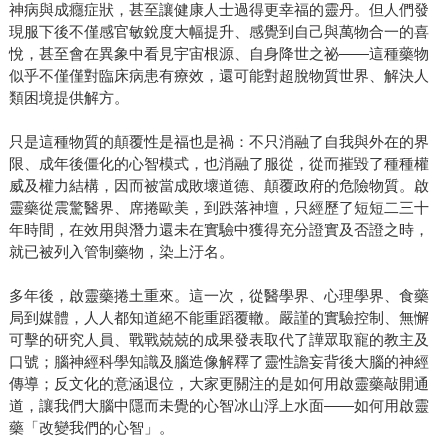
神病與成癮症狀，甚至讓健康人士過得更幸福的靈丹。但人們發
現服下後不僅感官敏銳度大幅提升、感覺到自己與萬物合一的喜
悅，甚至會在異象中看見宇宙根源、自身降世之祕——這種藥物
似乎不僅僅對臨床病患有療效，還可能對超脫物質世界、解決人
類困境提供解方。
只是這種物質的顛覆性是福也是禍：不只消融了自我與外在的界
限、成年後僵化的心智模式，也消融了服從，從而摧毀了種種權
威及權力結構，因而被當成敗壞道德、顛覆政府的危險物質。啟
靈藥從震驚醫界、席捲歐美，到跌落神壇，只經歷了短短二三十
年時間，在效用與潛力還未在實驗中獲得充分證實及否證之時，
就已被列入管制藥物，染上汙名。
多年後，啟靈藥捲土重來。這一次，從醫學界、心理學界、食藥
局到媒體，人人都知道絕不能重蹈覆轍。嚴謹的實驗控制、無懈
可擊的研究人員、戰戰兢兢的成果發表取代了譁眾取寵的教主及
口號；腦神經科學知識及腦造像解釋了靈性譫妄背後大腦的神經
傳導；反文化的意涵退位，大家更關注的是如何用啟靈藥敲開通
道，讓我們大腦中隱而未覺的心智冰山浮上水面——如何用啟靈
藥「改變我們的心智」。