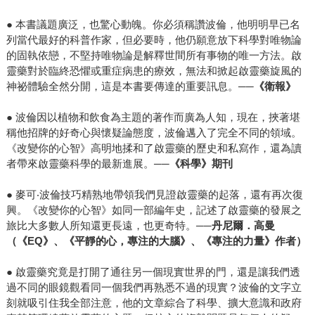
● 本書議題廣泛，也驚心動魄。你必須稱讚波倫，他明明早已名
列當代最好的科普作家，但必要時，他仍願意放下科學對唯物論
的固執依戀，不堅持唯物論是解釋世間所有事物的唯一方法。啟
靈藥對於臨終恐懼或重症病患的療效，無法和掀起啟靈藥旋風的
神祕體驗全然分開，這是本書要傳達的重要訊息。
──《衛報》
● 波倫因以植物和飲食為主題的著作而廣為人知，現在，挾著堪
稱他招牌的好奇心與懷疑論態度，波倫邁入了完全不同的領域。
《改變你的心智》高明地揉和了啟靈藥的歷史和私寫作，還為讀
者帶來啟靈藥科學的最新進展。
──《科學》期刊
● 麥可‧波倫技巧精熟地帶領我們見證啟靈藥的起落，還有再次復
興。《改變你的心智》如同一部編年史，記述了啟靈藥的發展之
旅比大多數人所知還更長遠，也更奇特。
──丹尼爾．高曼
（《EQ》、《平靜的心，專注的大腦》、《專注的力量》作者）
● 啟靈藥究竟是打開了通往另一個現實世界的門，還是讓我們透
過不同的眼鏡觀看同一個我們再熟悉不過的現實？波倫的文字立
刻就吸引住我全部注意，他的文章綜合了科學、擴大意識和政府