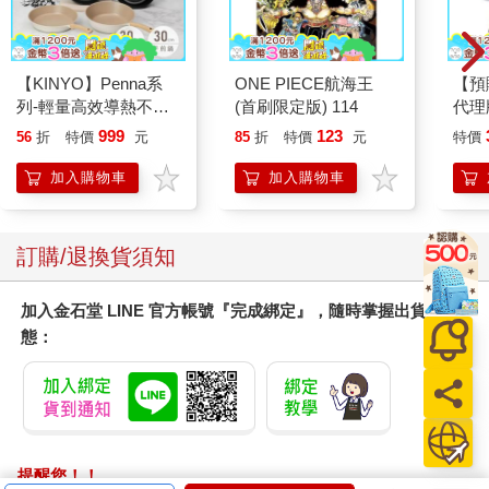
【KINYO】Penna系
ONE PIECE航海王
【預
列-輕量高效導熱不沾
(首刷限定版) 114
代理
平煎鍋30cm
限定
999
123
56
折
特價
元
85
折
特價
元
特價
25
加入購物車
加入購物車
訂購/退換貨須知
加入金石堂 LINE 官方帳號『完成綁定』，隨時掌握出貨動
態：
提醒您！！