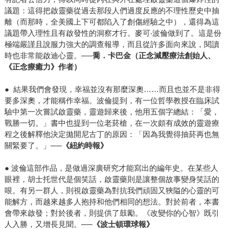
議題：這得把啟靈藥從過去那段人們過度反應的不理性歷史中抽
離（而那時，全美國上下可都陷入了創傷經驗之中），還得為這
議題帶入理性且有啟發性的洞察才行。麥可‧波倫做到了。這是份
極端嚴謹且說服力強大的調查報導，而且從許多面向來說，閱讀
時也非常能啟迪心靈。
──喬．卡巴金（正念減壓療法創始人、
《正念療癒力》作者）
● 結果我們會發現，幸福並沒有那麼深奧……而且也並不是非得
要多深奧，才能稱作幸福。波倫提到，有一位哲學教授在臨床試
驗中第一次嘗試啟靈藥，靈遊歸來後，他用五個字總結：「愛，
戰勝一切。」書中也提到一位老菸槍，在一次頗有成效的靈遊療
程之後解釋他決定拋開尼古丁的原因：「因為我覺得抽菸再也無
關緊要了。」
──《紐約時報》
● 波倫這部作品，是做過深廣研究才能寫出的編年史。在某些人
眼裡，胡士托世代是個笑話，啟靈藥則是讓整個故事變身笑話的
哏。有另一群人，則視啟靈藥為對抗我們頑固又狹隘的心靈的可
能解方，而越來越多人抱持和他們相同的想法。對於前者，本書
會帶來啟發；對於後者，則提供了鼓勵。《改變你的心智》既引
人入勝，又增長見聞。
──《波士頓環球報》