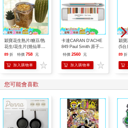
(5台
穎寶花生熟片/糖豆/熟
卡達CARAN D'ACHE
花生/花生片(燒仙草花
849 Paul Smith 原子筆
生)-5台斤
ED.5 條紋銀
758
2560
89
折
特價
元
特價
元
89
折
加入購物車
加入購物車
您可能會喜歡