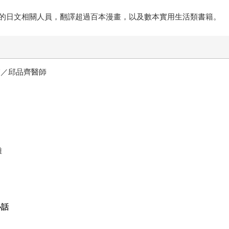
的日文相關人員，翻譯超過百本漫畫，以及數本實用生活類書籍。
膚／邱品齊醫師
難
心話