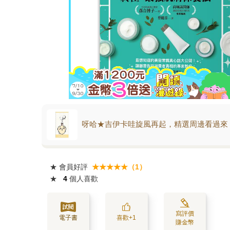
呀哈★吉伊卡哇旋風再起，精選周邊看過來
★
會員好評
★★★★★（1）
★
4
個人喜歡
寫評價
電子書
喜歡+1
賺金幣