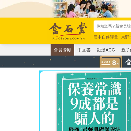
國中自修評量
東野
唯紅花綻放
奧德賽
會員獎勵
中文書
動漫ACG
親子