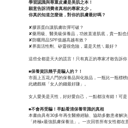
學習認識與尊重皮膚是美肌之本！
願意告訴消費者真相的專家太少，
你真的知道怎麼做，對你的肌膚最好嗎？
✘膠原蛋白讓肌膚吹彈可破？
✘藥用級、醫美級保養品，功效直達肌底，貴一點也
✘防曬用品SPF值越高越有效？
✘界面活性劑、矽靈很危險，還是天然ㄟ最好？
這些全都是天大的謊言！只有真正的專家才敢告訴你
■
保養資訊幾乎是騙人的？！
市面上五花八門的保養品與化妝品，一瓶比一瓶標榜
此總戲稱「女人的錢最好賺」。
女人愛美是天性，好好愛自己，一點都沒有錯！可是
■
不會再受騙！早點看清保養常識的真相
本書由具有30多年再生醫療經驗、協助多數患者解
「終極x最強肌膚保養法」。一次回答所有女性都在