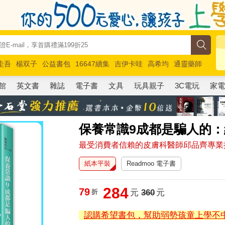
圭吾
楊双子
公益書包
16647續集
吉伊卡哇
高希均
通靈藥師
路邊攤新作
馬斯克
玩具總動員5
超慢跑
館
英文書
雜誌
電子書
文具
玩具親子
3C電玩
家
保養常識9成都是騙人的：
最受消費者信賴的皮膚科醫師邱品齊專業
紙本平裝
Readmoo 電子書
284
79
折
元
360
元
認購希望書包，幫助弱勢孩童上學不