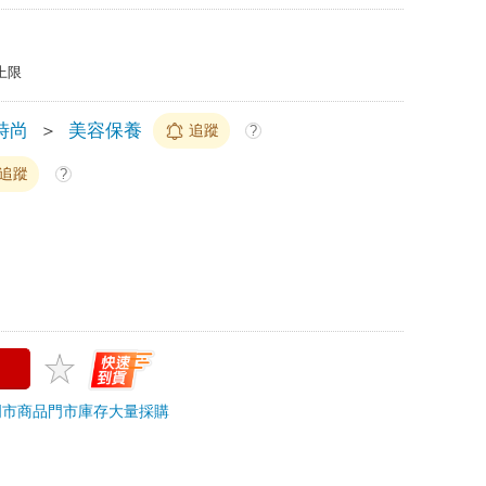
上限
時尚
＞
美容保養
追蹤
?
追蹤
?
門市商品
門市庫存
大量採購