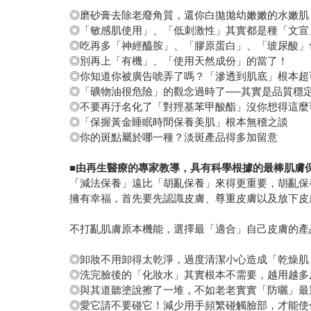
◎磨砂膏去除老廢角質，還你白拋拋幼嫩嫩的水嫩肌
◎「敏感肌使用」、「低刺激性」其實都是種「文宣
◎吃再多「神經醯胺」、「膠原蛋白」、「玻尿酸」
◎別再上「有機」、「使用天然成份」的當了！
◎你知道你被廣告唬弄了嗎？「滲透到肌底」根本超
◎「礦物油很危險」的觀念過時了──其實是品質穩
◎不要再汙名化了「對羥基苯甲酸酯」沒你想得這麼
◎「保握黃金睡眠時間保養美肌」根本無稽之談
◎你的斑點屬於哪一種？淡斑產品得多加留意
■
由再生醫療的專家教導，具有科學根據的最棒肌膚
「減法保養」遠比「胡亂保養」來得更重要，胡亂保
擁有幸福，首先要先認識皮膚、尊重皮膚以及放下皮
不打亂肌膚原本機能，選擇最「適合」自己皮膚的產
◎卸妝不用卸得太乾淨，過度清潔小心造成「乾燥肌
◎洗完臉後的「化妝水」其實根本不需要，越用越多
◎與其道聽塗說擦了一堆，不如老老實實「防曬」最
◎愛它請不要碰它！減少用手頻繁碰觸臉部，才能使