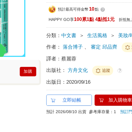
10
預計最高可得金幣
點
?
100累1點 4點抵1元
HAPPY GO享
折抵無
分類：
中文書
＞
生活風格
＞
美妝/
作者：
落合博子
、
審定 邱品齊
譯者：
蔡麗蓉
出版社：
方舟文化
追蹤
?
加購
出版日：
2020/09/16
立即結帳
加入購物車
預計 2026/08/10 出貨
參考庫存量：1
預訂