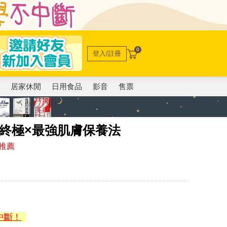
0
登入/註冊
電
居家休閒
日用食品
影音
售票
終極×最強肌膚保養法
推薦
中斷！