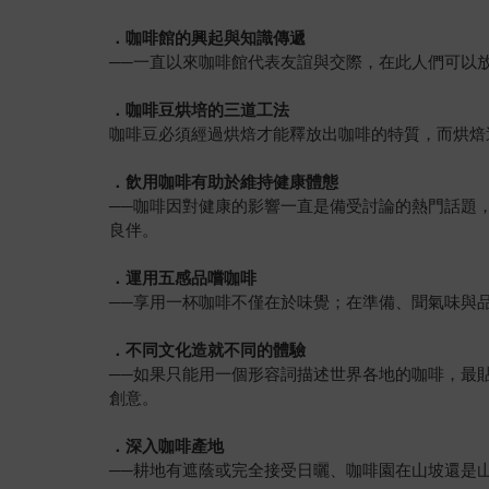
．咖啡館的興起與知識傳遞
──一直以來咖啡館代表友誼與交際，在此人們可以放
．咖啡豆烘培的三道工法
咖啡豆必須經過烘焙才能釋放出咖啡的特質，而烘焙
．飲用咖啡有助於維持健康體態
──咖啡因對健康的影響一直是備受討論的熱門話題
良伴。
．運用五感品嚐咖啡
──享用一杯咖啡不僅在於味覺；在準備、聞氣味與
．不同文化造就不同的體驗
──如果只能用一個形容詞描述世界各地的咖啡，最
創意。
．深入咖啡產地
──耕地有遮蔭或完全接受日曬、咖啡園在山坡還是