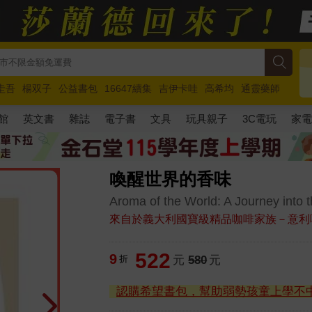
圭吾
楊双子
公益書包
16647續集
吉伊卡哇
高希均
通靈藥師
路邊攤新作
馬斯克
玩具總動員5
超慢跑
館
英文書
雜誌
電子書
文具
玩具親子
3C電玩
家
喚醒世界的香味
Aroma of the World: A Journey into t
來自於義大利國寶級精品咖啡家族－意利
522
9
折
元
580
元
認購希望書包，幫助弱勢孩童上學不