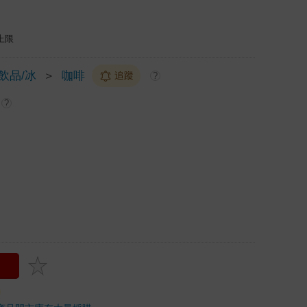
上限
/飲品/冰
＞
咖啡
追蹤
?
?