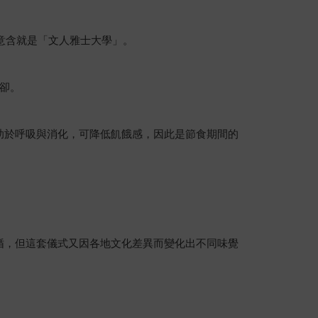
意含就是「文人雅士大學」。
卻。
助於呼吸與消化，可降低飢餓感，因此是節食期間的
循，但這套儀式又因各地文化差異而變化出不同味覺