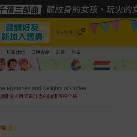
0
登入/註冊
電
居家休閒
日用食品
影音
售票
he Mysteries and Delights of Coffee
咖啡傳人所著最詳盡的咖啡百科全書
中斷！