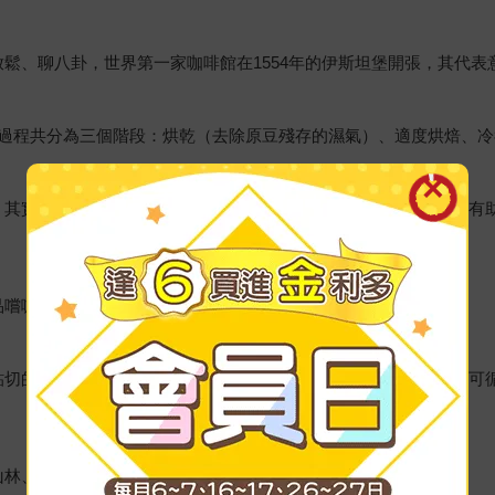
鬆、聊八卦，世界第一家咖啡館在1554年的伊斯坦堡開張，其代表
過程共分為三個階段：烘乾（去除原豆殘存的濕氣）、適度烘焙、冷
，其實咖啡因在體內的停留時間很短，也沒有累積的危險，而且還有
品嚐咖啡時，所有的感官都會受到刺激。
貼切的莫過於「入境隨俗」，雖然咖啡的製作與沖泡已有完整儀式可
山林、種植平原還是梯田，口味大不同！