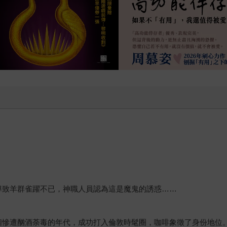
導致羊群雀躍不已，神職人員認為這是魔鬼的誘惑……
個慘遭酗酒荼毒的年代，成功打入倫敦時髦圈，咖啡象徵了身份地位