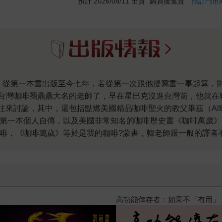
預計 2026/08/11 出貨
購買後進貨
預訂門市
台灣咖啡圈鼎鼎大名的老師了，早在星巴克沒進台灣前，他就在
討論，其中，還包括點燃美國精品咖啡聖火的教父畢茲（Alfred
的第一本個人自傳，以及美國非常知名的咖啡歷史書《咖啡萬歲
咖啡，《咖啡萬歲》等於是我的咖啡?蒙書，韓老師跟一般的譯者
比內文還精彩，於是，當他從媒體退休後，我便跟他開口邀書。
咖啡有如做學問，第一次寫書又有極高的要求，一年時間遍覽群
啡學》上市就大賣，近二十五萬字內容，從歷史講到產區兼論烘
乎人手一本，我才明瞭，深度，才是長銷的力量。 韓老師的第
字一冊，一路擴充到四十萬字兩冊的龐大規模，咖啡書一次出上下
飢餓遊戲前傳贈早優券
萬字的內容，介紹全球咖啡烘焙界的新趨勢：北歐之道，以及台
有大眾的年代，小眾就是市場，要如何讓本身也很厲害的小眾佩服