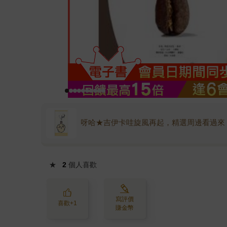
呀哈★吉伊卡哇旋風再起，精選周邊看過來
★
2
個人喜歡
寫評價
喜歡+1
賺金幣