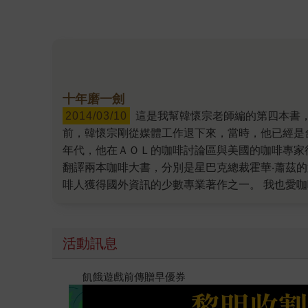
十年磨一劍
2014/03/10
這是我幫韓懷宗老師編的第四本書，從第一本書出版至今七年，若從第一次跟他提寫書一事起算，則剛好十年。 我們的友誼，比書更久遠一些。 十年
前，韓懷宗剛從媒體工作退下來，當時，他已經是
年代，他在ＡＯＬ的咖啡討論區與美國的咖啡專家往來
翻譯兩本咖啡大書，分別是星巴克總裁霍華‧蕭茲
啡人獲得國外資訊的少數專業著作之一。 我也愛
增補最新情報作為資訊，有些註釋字數動輒上千，
考慮自己寫一本？」 他答應了，但對他來說，玩
提筆撰文，從邀書要成書，前後三年。 這本《咖
活動訊息
地咖啡店、咖啡莊園，發現這個行業的從業人員幾
的著書歷程，整整花了四年，從原本計劃的二十萬
閱讀漫遊錄-2026上半年暢銷榜
學》雖是修訂版，但前後也忙了一年，增加了近四
功，差不多又是一般小書半本的內容。 在這個沒