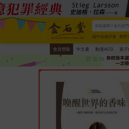
國中自修評量
東野
唯紅花綻放
奧德賽
會員獎勵
中文書
動漫ACG
親子