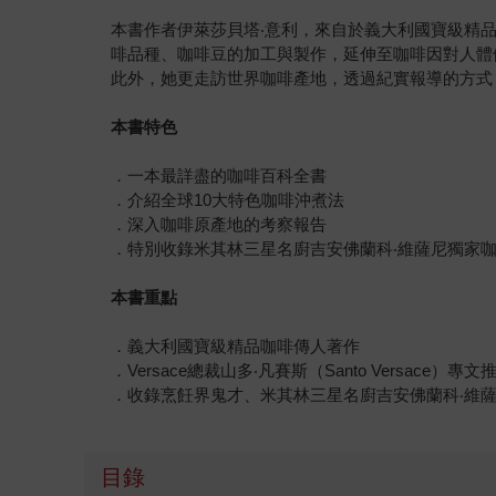
本書作者伊萊莎貝塔‧意利，來自於義大利國寶級精
啡品種、咖啡豆的加工與製作，延伸至咖啡因對人體
此外，她更走訪世界咖啡產地，透過紀實報導的方式
本書特色
．一本最詳盡的咖啡百科全書
．介紹全球10大特色咖啡沖煮法
．深入咖啡原產地的考察報告
．特別收錄米其林三星名廚吉安佛蘭科‧維薩尼獨家
本書重點
．義大利國寶級精品咖啡傳人著作
．Versace總裁山多‧凡賽斯（Santo Versace）專文
．收錄烹飪界鬼才、米其林三星名廚吉安佛蘭科‧維薩尼（Gia
目錄