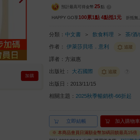
25
預計最高可得金幣
點
?
100累1點 4點抵1元
HAPPY GO享
折抵無
分類：
中文書
＞
飲食料理
＞
茶/酒
作者：
伊萊莎貝塔．意利
追蹤
譯者：
方淑惠
出版社：
大石國際
追蹤
?
加購
出版日：
2013/11/15
相關主題：
2025秋季暢銷榜-66折起
立即結帳
加入購物車
※ 本商品會員日滿額金幣加碼回饋最高15倍