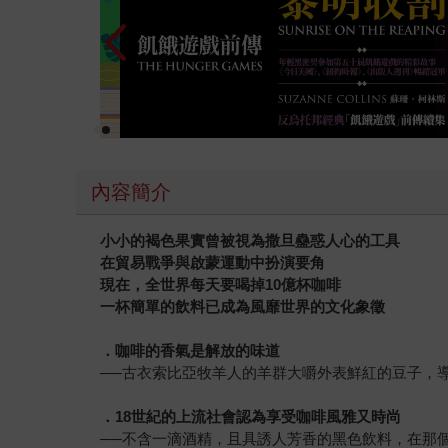
磨一劍，識貨者，會看見。
內容簡介
小小的褐色果實曾被視為撒旦蠱惑人心的工具
在貿易戰爭與啟蒙運動中扮演要角
現在，全世界每天要喝掉10億杯咖啡
一杯簡單的飲料已成為風靡世界的文化象徵
．咖啡的香氣是解放的味道
──古衣索比亞牧羊人的羊群大嚼外表鮮紅的豆子，
．18世紀的上流社會認為享受咖啡風雅又時尚
──不含一滴酒精，且具誘人芳香的黑色飲料，在那