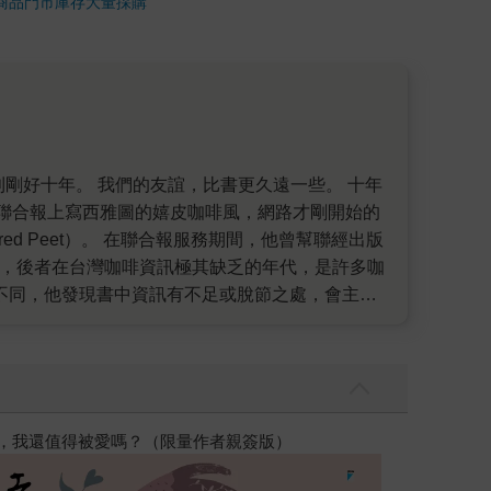
商品
門市庫存
大量採購
聯合報上寫西雅圖的嬉皮咖啡風，網路才剛開始的
 Peet）。 在聯合報服務期間，他曾幫聯經出版
》，後者在台灣咖啡資訊極其缺乏的年代，是許多咖
不同，他發現書中資訊有不足或脫節之處，會主動
 「光是註釋的字數就差不多是一本小書了，要不要
書想主題，一年時間上天下地找資料，一年時間沈澱
焙，深如教科書，許多人不解，但這幾年走訪台灣各
二本集第三本書《精品咖啡學（上、下）》更是漫長
兩本的規模，也算業界僅有。 這回《新版‧咖啡
高功能倖存者：
灣新銳烘豆師陳志煌與江承哲，揚名海外的彪炳戰
，進而心悅誠服，創造商機？ 專心做一件事，十年