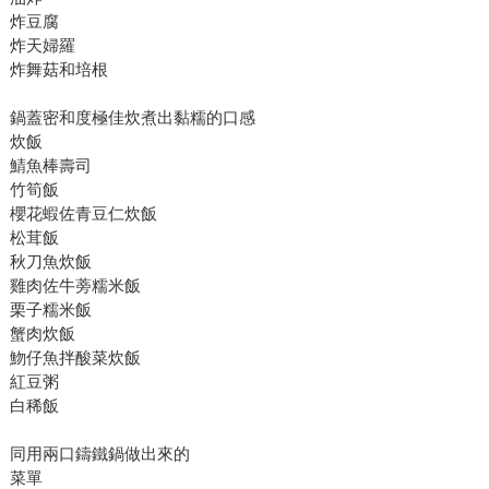
炸豆腐
炸天婦羅
炸舞菇和培根
鍋蓋密和度極佳炊煮出黏糯的口感
炊飯
鯖魚棒壽司
竹筍飯
櫻花蝦佐青豆仁炊飯
松茸飯
秋刀魚炊飯
雞肉佐牛蒡糯米飯
栗子糯米飯
蟹肉炊飯
魩仔魚拌酸菜炊飯
紅豆粥
白稀飯
同用兩口鑄鐵鍋做出來的
菜單