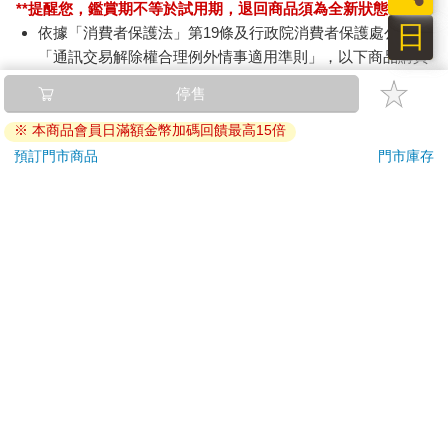
**提醒您，鑑賞期不等於試用期，退回商品須為全新狀態**
日
依據「消費者保護法」第19條及行政院消費者保護處公告之
「通訊交易解除權合理例外情事適用準則」，以下商品購買
後，除商品本身有瑕疵外，將不提供7天的猶豫期：
停售
易於腐敗、保存期限較短或解約時即將逾期。（如：生
鮮食品）
※ 本商品會員日滿額金幣加碼回饋最高15倍
依消費者要求所為之客製化給付。（客製化商品）
預訂門市商品
門市庫存
報紙、期刊或雜誌。（含MOOK、外文雜誌）
經消費者拆封之影音商品或電腦軟體。
非以有形媒介提供之數位內容或一經提供即為完成之線
上服務，經消費者事先同意始提供。（如：電子書、電
子雜誌、下載版軟體、虛擬商品…等）
已拆封之個人衛生用品。（如：內衣褲、刮鬍刀、除毛
刀…等）
若非上列種類商品，均享有到貨7天的猶豫期（含例假
日）。
辦理退換貨時，商品（組合商品恕無法接受單獨退貨）必須
是您收到商品時的原始狀態（包含商品本體、配件、贈品、
保證書、所有附隨資料文件及原廠內外包裝…等），請勿直