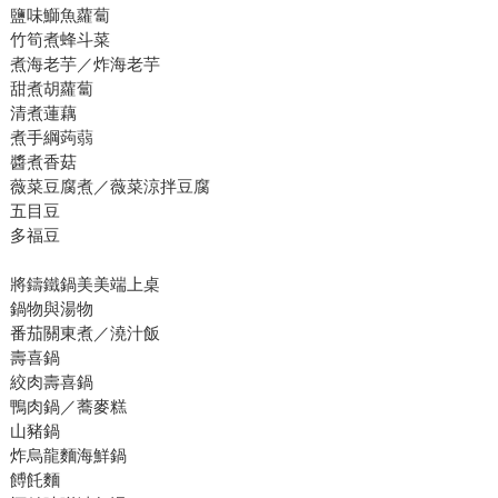
鹽味鰤魚蘿蔔
竹筍煮蜂斗菜
煮海老芋／炸海老芋
甜煮胡蘿蔔
清煮蓮藕
煮手綱蒟蒻
醬煮香菇
薇菜豆腐煮／薇菜涼拌豆腐
五目豆
多福豆
將鑄鐵鍋美美端上桌
鍋物與湯物
番茄關東煮／澆汁飯
壽喜鍋
絞肉壽喜鍋
鴨肉鍋／蕎麥糕
山豬鍋
炸烏龍麵海鮮鍋
餺飥麵