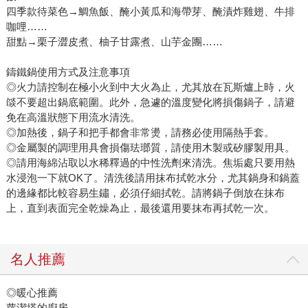
四季款待菜色→鯛魚飯、醃小黃瓜和海帶芽、醃漬炸雞翅、牛排
咖哩……
甜點→栗子澀皮煮、柚子甘露煮、山芋金團……
鑄鐵鍋使用方式及注意事項
◎火力請控制在極小火到中大火為止，尤其放在瓦斯爐上時，火
燄不要超出鍋底範圍。此外，急遽的溫度變化將損傷鍋子，請避
免在高溫狀態下用流水清洗。
◎加熱後，鍋子和把手都會非常燙，請務必使用隔熱手套。
◎金屬製的調理用具會損傷珐瑯質，請使用木製或矽膠製用具。
◎請用海綿沾取以水稀釋過的中性洗劑來清洗。焦垢處只要用熱
水浸泡一下就OK了。清洗後請用抹布拭乾水分，尤其鍋身和鍋蓋
的邊緣都比較容易生鏽，必須仔細拭乾。請將鍋子倒放在抹布
上，直到表面完全乾燥為止，最後還用要抹布再拭乾一次。
名人推薦
◎暖心推薦
蘿潔塔的廚房