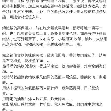
物料理。這樣的特性最適合料理「和食」，煮沸後，轉小火也能
維持沸騰狀態，加上蒸氣能在鍋中有效循環，達到蒸煮效果，完
全鎖住食材的美味。此外，它的餘熱效果佳，熄火後仍有續煮功
能，可讓食材慢慢入味。
鑄鐵鍋的高保溫力，能在吃火鍋或喝湯時，熱呼呼地一碗再一
碗。也可以整鍋美美端上桌，為餐桌增添色彩。如果有你很多鑄
鐵鍋，也可雙鍋齊下，左右開弓，小鍋用來 炊飯、油炸，大鍋用
來烹調煮物、湯物或蒸物，色香味都能更上一層。
完全鎖住食物美味的蒸煮→雞肉信田卷、薑汁燒肉佐茄子、鯖魚
昆布花椒煮、花枝煮芋頭……
熱呼呼的鍋物與湯物→番茄關東煮、絞肉壽喜鍋、炸烏龍麵海鮮
鍋……
短時間就能讓食物軟嫰又飽滿的蒸煎→照燒雞、鹽麴豬肉、磯邊
餅……
用鍋中循環的熱氣熱鍋蒸→蒸什錦、鰻魚蒸壽司、日式蟹燒
賣……
用穩定的油溫油炸→炸豆腐、炸天婦羅……
煮出黏糯口感的炊煮→竹筍飯、秋刀魚炊飯、雞肉佐牛蒡糯米
飯……