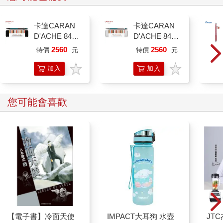
卡達CARAN
卡達CARAN
D'ACHE 849
D'ACHE 849
Paul Smith 原
Paul Smith 原
2560
2560
特價
元
特價
元
子筆ED.5 條紋
子筆ED.5 條紋
黑
銀
加入
加入
購物
購物
車
車
您可能會喜歡
【電子書】冷面天使
IMPACT大耳狗 水壺
JT