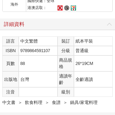
國際快遞：全球
海外
港澳店取：
詳細資料
語言
中文繁體
裝訂
紙本平裝
ISBN
9789864591107
分級
普通級
商品規
頁數
88
26*19CM
格
適讀年
出版地
台灣
全齡適讀
齡
注音
級別
中文書
＞
飲食料理
＞
食譜
＞
鍋具/家電料理