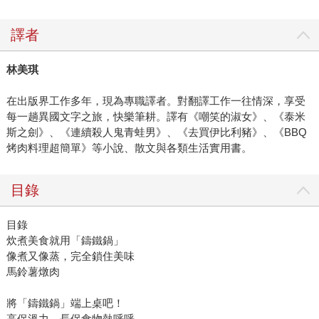
譯者
林美琪
在出版界工作多年，現為專職譯者。對翻譯工作一往情深，享受
每一趟異國文字之旅，快樂筆耕。譯有《嘲笑的淑女》、《泰米
斯之劍》、《連續殺人鬼青蛙男》、《去買伊比利豬》、《BBQ
烤肉料理超簡單》等小說、散文與各類生活實用書。
目錄
目錄
炊煮美食就用「鑄鐵鍋」
像煮又像蒸，完全鎖住美味
馬鈴薯燉肉
將「鑄鐵鍋」端上桌吧！
高保溫力，長保食物熱呼呼