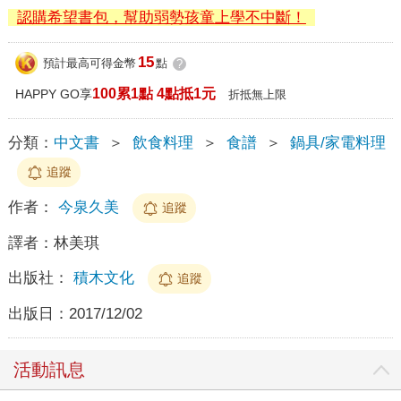
認購希望書包，幫助弱勢孩童上學不中斷！
15
預計最高可得金幣
點
?
100累1點 4點抵1元
HAPPY GO享
折抵無上限
分類：
中文書
＞
飲食料理
＞
食譜
＞
鍋具/家電料理
追蹤
作者：
今泉久美
追蹤
譯者：
林美琪
出版社：
積木文化
追蹤
出版日：
2017/12/02
活動訊息