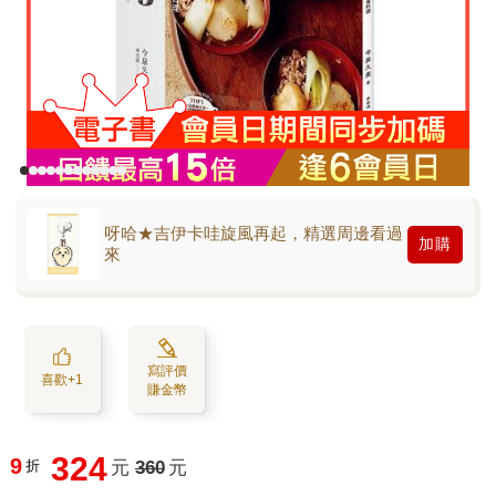
呀哈★吉伊卡哇旋風再起，精選周邊看過
加購
來
寫評價
喜歡+1
賺金幣
324
9
折
元
360
元