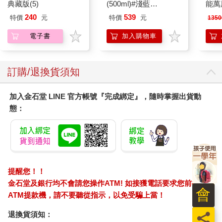
典藏版(5)
(500ml)#淺藍
能萬
IMCMB01LB
80
240
539
特價
元
特價
元
1350
壁機
電子書
加入購物車
訂購/退換貨須知
加入金石堂 LINE 官方帳號『完成綁定』，隨時掌握出貨動
態：
提醒您！！
金石堂及銀行均不會請您操作ATM! 如接獲電話要求您前往
會
ATM提款機，請不要聽從指示，以免受騙上當！
員
退換貨須知：