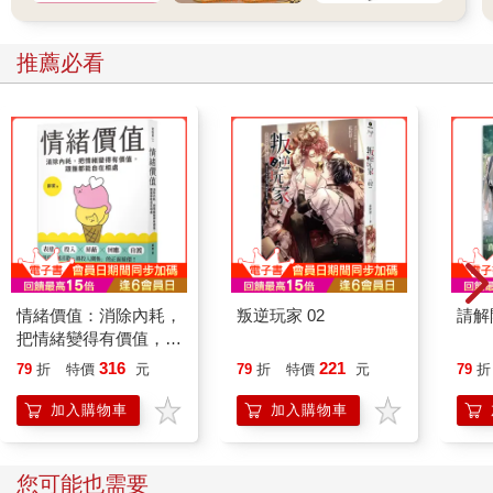
推薦必看
情緒價值：消除內耗，
叛逆玩家 02
請解
把情緒變得有價值，跟
誰都能自在相處
316
221
79
折
特價
元
79
折
特價
元
79
折
加入購物車
加入購物車
您可能也需要