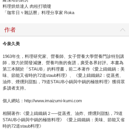
料理烘焙達人 肉桂打噴嚏
「珈常日々雜話曆」料理分享家 Roka
作者
今泉久美
1963年生，料理研究家、營養師、女子營養大學營養門診特別講
師，致力於開發減鹽、營養均衡的食譜，廣受各界好評。本書為
第三本關於「STAUB」的料理書，前二本著作《愛上鑄鐵鍋：美
味、節能又省時的72道staub料理》、《愛上鑄鐵鍋2：從蒸煮、
油炸、煙燻到甜點，79道STAUB小鍋與中鍋的極致料理》獲得眾
多讀者支持。
個人網站：http://www.imaizumi-kumi.com
相關著作:《愛上鑄鐵鍋２──從蒸煮、油炸、煙燻到甜點，79道
STAUB小鍋與中鍋的極致料理》《愛上鑄鐵鍋：美味、節能又省
時的72道staub料理》