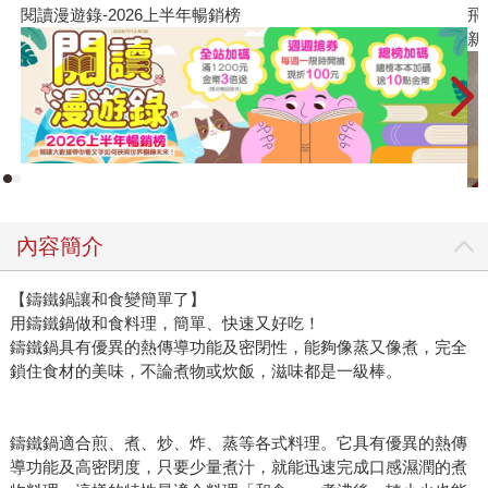
閱讀漫遊錄-2026上半年暢銷榜
飛
新
內容簡介
【鑄鐵鍋讓和食變簡單了】
用鑄鐵鍋做和食料理，簡單、快速又好吃！
鑄鐵鍋具有優異的熱傳導功能及密閉性，能夠像蒸又像煮，完全
鎖住食材的美味，不論煮物或炊飯，滋味都是一級棒。
鑄鐵鍋適合煎、煮、炒、炸、蒸等各式料理。它具有優異的熱傳
導功能及高密閉度，只要少量煮汁，就能迅速完成口感濕潤的煮