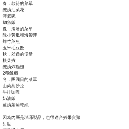
春，款待的菜單
醃漬油菜花
澤煮碗
鯛魚飯
夏，消暑的菜單
醃小黃瓜和海帶芽
炸竹莢魚
玉米毛豆飯
秋，郊遊的便當
根菜煮
醃漬炸雞翅
2種飯糰
冬，團圓日的菜單
山茼蒿沙拉
牛排咖哩
奶油飯
薑漬蘿蔔乾絲
因為內層是琺瑯製品，也很適合煮果實類
甜點