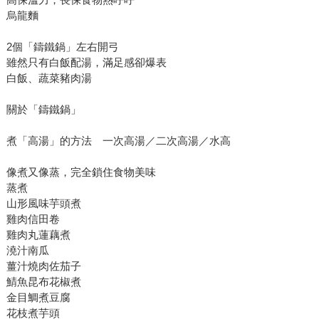
烏龍麵
2個「鑄鐵鍋」左右開弓
雖然只有白飯配湯，滿足感卻爆表
白飯、蔬菜豬肉湯
關於「鑄鐵鍋」
煮「高湯」的方法 一次高湯／二次高湯／水高
像煮又像蒸，完全鎖住食物美味
蒸煮
山形風味芋頭煮
雞肉信田卷
雞肉丸蓮藕煮
澆汁南瓜
薑汁燒肉佐茄子
鯖魚昆布花椒煮
金目鯛煮豆腐
花枝煮芋頭