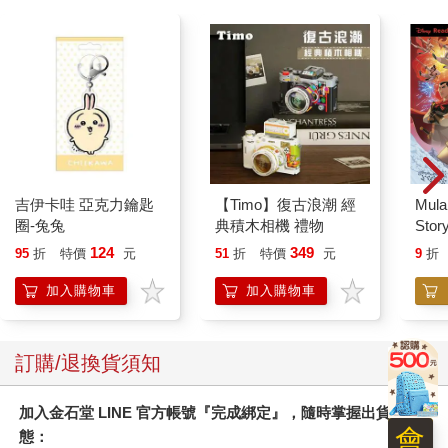
吉伊卡哇 亞克力鑰匙
【Timo】復古浪潮 經
Mula
圈-兔兔
典積木相機 禮物
Sto
124
349
95
折
特價
元
51
折
特價
元
9
折
加入購物車
加入購物車
訂購/退換貨須知
加入金石堂 LINE 官方帳號『完成綁定』，隨時掌握出貨動
會
態：