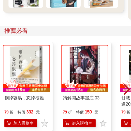
推薦必看
刪掉容易，忘掉很難
請解開故事謎底 03
廿載
道2
332
150
79
折
特價
元
79
折
特價
元
79
折
加入購物車
加入購物車