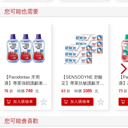
您可能也需要
【Parodontax 牙周
【SENSODYNE 舒酸
【Pa
適】專業強韌護齦漱口
定】專業抗敏護齦牙
適】
水-極淨薄荷500mlx3
膏-經典配方100gx6入
水-溫
749
1085
76
折
特價
元
63
折
特價
元
73
折
入
入
加入購物車
加入購物車
您可能會喜歡