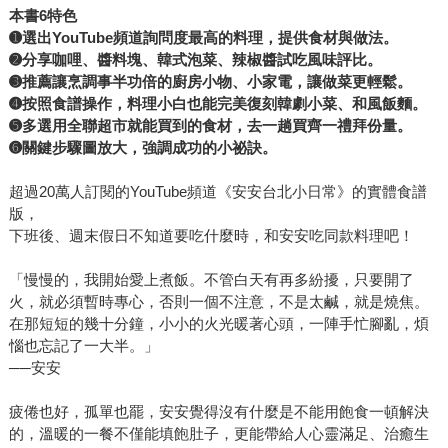
本書6特色
➊選出YouTube頻道詢問度最高的料理，提供食材與做法。
➋分享咖哩、醬料塊、韓式泡菜、辣椒醬試吃風味評比。
➌推薦讓烹調事半功倍的廚房小物、小家電，讓做菜更輕鬆。
➍按照食譜操作，料理小白也能完美復刻韓劇小菜、和風飯麵。
➎多選用全聯超市就能買到的食材，去一趟買齊一禮拜份量。
➏關鍵步驟圖放大，強調成功的小祕訣。
超過20萬人訂閱的YouTube頻道《安安台北小日常》的實體食譜
版，
下班後、週末假日不知道要吃什麼時，和安安吃同款料理吧！
「慢慢的，我開始愛上煮飯。不管白天有再多紛擾，只要開了
火，就必須暫時專心，否則一個不注意，不是太鹹，就是燒焦。
在那短短的幾十分鐘，小小的火光暖著心頭，一陣手忙腳亂，煩
惱也忘記了一大半。」
──安安
疲倦也好，孤單也罷，安安覺得沒有什麼是不能用飽食一頓解決
的，溫暖的一餐不僅能填飽肚子，更能帶給人心靈滿足、治癒生