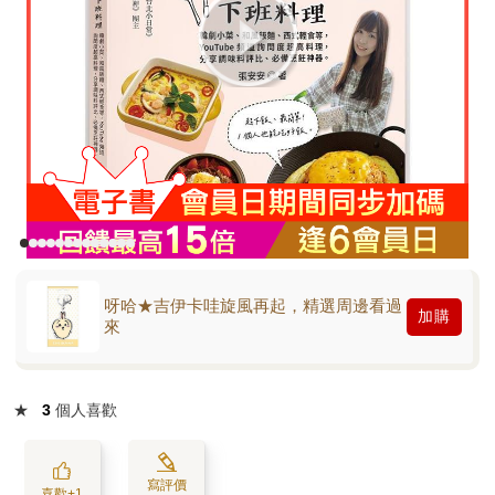
呀哈★吉伊卡哇旋風再起，精選周邊看過
加購
來
★
3
個人喜歡
寫評價
喜歡+1