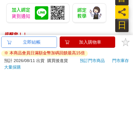
員
日
提醒您！！
金石堂及銀行均不會請您操作ATM! 如接獲電話要求您前往
立即結帳
加入購物車
ATM提款機，請不要聽從指示，以免受騙上當！
※ 本商品會員日滿額金幣加碼回饋最高15倍
退換貨須知：
預計 2026/08/11 出貨
購買後進貨
預訂門市商品
門市庫存
大量採購
**提醒您，鑑賞期不等於試用期，退回商品須為全新狀態**
依據「消費者保護法」第19條及行政院消費者保護處公告之
「通訊交易解除權合理例外情事適用準則」，以下商品購買
後，除商品本身有瑕疵外，將不提供7天的猶豫期：
易於腐敗、保存期限較短或解約時即將逾期。（如：生
鮮食品）
依消費者要求所為之客製化給付。（客製化商品）
報紙、期刊或雜誌。（含MOOK、外文雜誌）
經消費者拆封之影音商品或電腦軟體。
非以有形媒介提供之數位內容或一經提供即為完成之線