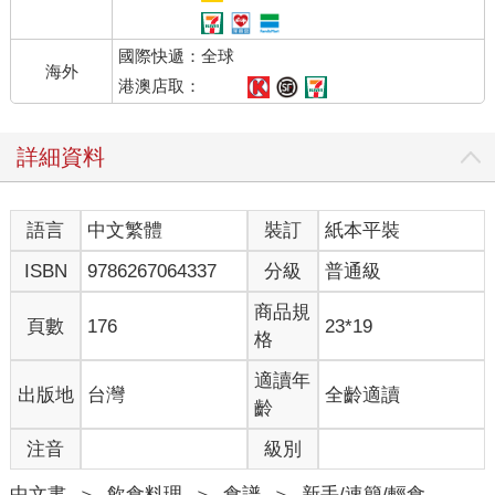
國際快遞：全球
海外
港澳店取：
詳細資料
語言
中文繁體
裝訂
紙本平裝
ISBN
9786267064337
分級
普通級
商品規
頁數
176
23*19
格
適讀年
出版地
台灣
全齡適讀
齡
注音
級別
中文書
＞
飲食料理
＞
食譜
＞
新手/速簡/輕食