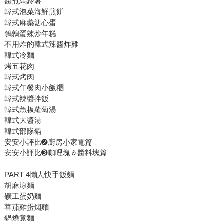
醬煮馬鈴薯
韓式泡菜海鮮煎餅
韓式麻藥溏心蛋
鵪鶉蛋辣炒年糕
不用炸的韓式辣醬炸雞
韓式冷麵
烤五花肉
韓式烤肉
韓式午餐肉小飯糰
韓式辣醬拌飯
韓式魚板蘿蔔湯
韓式大醬湯
韓式部隊鍋
安安小評比➋廚房小家電篇
安安小評比➌咖哩塊＆醬料塊篇
PART 4懶人快手飯麵
胡麻涼麵
礦工蛋奶麵
蕃茄雞蛋燜麵
鍋燒意麵