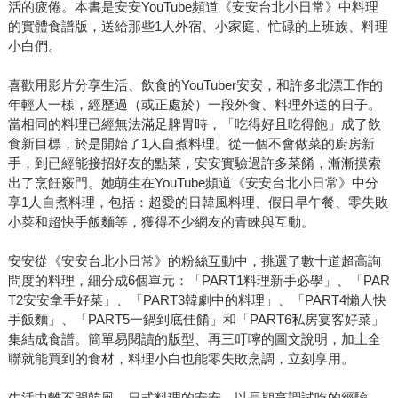
活的疲倦。本書是安安YouTube頻道《安安台北小日常》中料理
的實體食譜版，送給那些1人外宿、小家庭、忙碌的上班族、料理
小白們。
喜歡用影片分享生活、飲食的YouTuber安安，和許多北漂工作的
年輕人一樣，經歷過（或正處於）一段外食、料理外送的日子。
當相同的料理已經無法滿足脾胃時，「吃得好且吃得飽」成了飲
食新目標，於是開始了1人自煮料理。從一個不會做菜的廚房新
手，到已經能接招好友的點菜，安安實驗過許多菜餚，漸漸摸索
出了烹飪竅門。她萌生在YouTube頻道《安安台北小日常》中分
享1人自煮料理，包括：超愛的日韓風料理、假日早午餐、零失敗
小菜和超快手飯麵等，獲得不少網友的青睞與互動。
安安從《安安台北小日常》的粉絲互動中，挑選了數十道超高詢
問度的料理，細分成6個單元：「PART1料理新手必學」、「PAR
T2安安拿手好菜」、「PART3韓劇中的料理」、「PART4懶人快
手飯麵」、「PART5一鍋到底佳餚」和「PART6私房宴客好菜」
集結成食譜。簡單易閱讀的版型、再三叮嚀的圖文說明，加上全
聯就能買到的食材，料理小白也能零失敗烹調，立刻享用。
生活中離不開韓風、日式料理的安安，以長期烹調試吃的經驗，