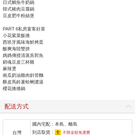
日式鯛魚牛奶鍋
韓式豬肉豆腐鍋
豆皮肥牛粉絲煲
PART 6私房宴客好菜
小花紫菜飯捲
西班牙風味海鮮烤蛋
酸爽海陸雙拼
媽媽傳授清蒸吳郭魚
銷魂豆皮三杯雞
麻辣燙
南瓜奶油雞肉斜管麵
酥皮馬鈴薯蛤蜊濃湯
櫻花捲捲鍋
配送方式
國內宅配：本島、離島
到店取貨：
台灣
不限金額免運費