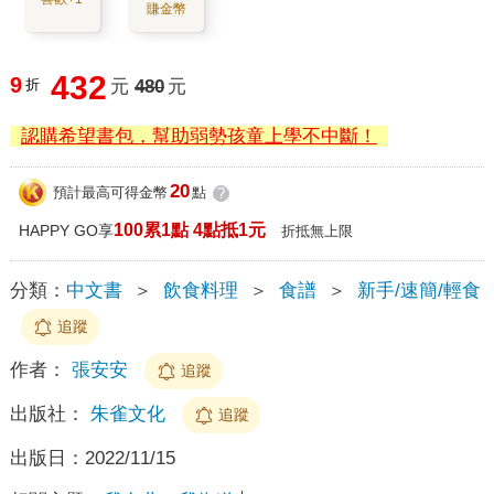
賺金幣
432
9
折
元
480
元
認購希望書包，幫助弱勢孩童上學不中斷！
20
預計最高可得金幣
點
?
100累1點 4點抵1元
HAPPY GO享
折抵無上限
分類：
中文書
＞
飲食料理
＞
食譜
＞
新手/速簡/輕食
追蹤
作者：
張安安
追蹤
出版社：
朱雀文化
追蹤
出版日：
2022/11/15