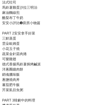
法式吐司
馬鈴薯雞蛋沙拉三明治
麻油麵線煎
酪梨布丁牛奶
安安小評比➊廚房小物篇
PART 2安安拿手好菜
三鮮蒸蛋
雲朵歐姆蛋
小花玉子燒
蔬菜金針菇肉捲
可樂雞翅
德式香腸馬鈴薯焗烤鹹派
洋蔥圈鑲肉餅
銷魂臘味飯
蔥鹽燒肉丼
蕃茄肥牛飯
芹菜虱目魚粥
PART 3韓劇中的料理