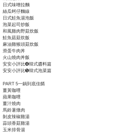
日式味噌拉麵
絲瓜蚵仔麵線
日式鮭魚湯泡飯
泡菜起司炒飯
和風雞肉野菇炊飯
鮭魚菇菇炊飯
麻油雞猴頭菇炊飯
滑蛋牛肉丼
火山燒肉丼飯
安安小評比➍韓式醬料篇
安安小評比➎韓式泡菜篇
PART 5一鍋到底佳餚
薑黃咖哩
蘋果咖哩
薑汁燒肉
馬鈴薯燉肉
剝皮辣椒雞湯
蒜頭香菇雞湯
玉米排骨湯