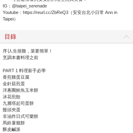
IG：@taipei_serenade
Youtube：https://reurl.cc/ZbReQ3（安安台北小日常 Ann in
Taipei）
目錄
序∣人生很難，菜要簡單！
烹調本書料理之前
PART 1 料理新手必學
香煎雞蛋豆腐
金針菇煎蛋
洋蔥圈鮪魚玉米餅
冰花煎餃
九層塔起司蛋餅
饅頭夾蛋
非油炸日式可樂餅
馬鈴薯籤餅
酥皮鹹派