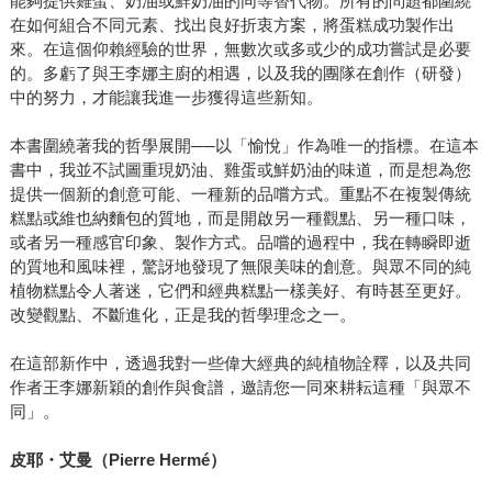
能夠提供雞蛋、奶油或鮮奶油的同等替代物。所有的問題都圍繞
在如何組合不同元素、找出良好折衷方案，將蛋糕成功製作出
來。在這個仰賴經驗的世界，無數次或多或少的成功嘗試是必要
的。多虧了與王李娜主廚的相遇，以及我的團隊在創作（研發）
中的努力，才能讓我進一步獲得這些新知。
本書圍繞著我的哲學展開──以「愉悅」作為唯一的指標。在這本
書中，我並不試圖重現奶油、雞蛋或鮮奶油的味道，而是想為您
提供一個新的創意可能、一種新的品嚐方式。重點不在複製傳統
糕點或維也納麵包的質地，而是開啟另一種觀點、另一種口味，
或者另一種感官印象、製作方式。品嚐的過程中，我在轉瞬即逝
的質地和風味裡，驚訝地發現了無限美味的創意。與眾不同的純
植物糕點令人著迷，它們和經典糕點一樣美好、有時甚至更好。
改變觀點、不斷進化，正是我的哲學理念之一。
在這部新作中，透過我對一些偉大經典的純植物詮釋，以及共同
作者王李娜新穎的創作與食譜，邀請您一同來耕耘這種「與眾不
同」。
皮耶・艾曼（Pierre Hermé）