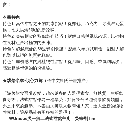
宴！
本書特色
特色1. 當代甜點之王的純素挑戰！從麵包、巧克力、冰淇淋到蛋
糕，七大烘焙領域的新詮釋。
特色2. 突破框架的甜點製作技巧！拆解口感與風味來源，以植物
性食材組合出極致的美味。
特色3. 超越想像的58道獨創食譜！歷經六年測試研發，甜點大師
也難以抗拒的無蛋奶糕點。
特色4. 顛覆感官的純植物性甜點！從風味、口感、香氣到層次，
感受超越想像的愉悅體驗。
★
烘焙名家‧傾心力薦
（依中文姓氏筆畫排序）
「隨著飲食習慣改變，越來越多的人選擇素食、無麩質、生酮飲
食等等，法式甜點作為一種享受，如何符合各種健康飲食類型，
亦是未來的趨勢。本書由大師級人物帶領大家，進入全新的植物
性素材，讓產品能有更多種的選擇！」
──
WU
nique
吳一無二法式甜點主廚｜吳宗剛Tim