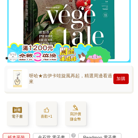
呀哈★吉伊卡哇旋風再起，精選周邊看過
加購
來
寫評價
電子書
喜歡+1
賺金幣
?
紙本平裝
金石堂 電子書
Readmoo 電子書