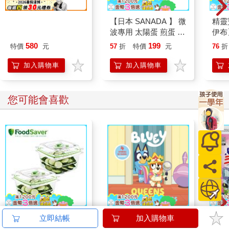
大壓克力擺飾-鬼滅劇
【日本 SANADA 】 微
精靈
場版B款(胡蝶忍+童磨)
波專用 太陽蛋 煎蛋 器
伊布
皿 目玉燒煎蛋器 微波
580
199
特價
元
57
折
特價
元
76
折
爐煎蛋容器
加入購物車
加入購物車
您可能會喜歡
FoodSaver真空密鮮盒
Bluey: Queens and
韓國S
立即結帳
加入購物車
2入組（中－1.2L）
Other Stories: 4
山鬼