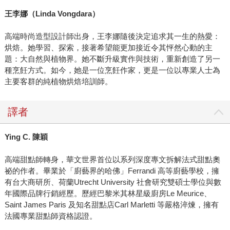
王李娜（Linda Vongdara）
高端時尚造型設計師出身，王李娜隨後決定追求其一生的熱愛：
烘焙。她學習、探索，接著希望能更加接近令其怦然心動的主
題：大自然與植物界。她不斷升級實作與技術，重新創造了另一
種烹飪方式。如今，她是一位烹飪作家，更是一位以專業人士為
主要客群的純植物烘焙培訓師。
譯者
Ying C.
陳穎
高端甜點師轉身，華文世界首位以系列深度專文拆解法式甜點奧
祕的作者。畢業於「廚藝界的哈佛」Ferrandi 高等廚藝學校，擁
有台大商研所、荷蘭Utrecht University 社會研究雙碩士學位與數
年國際品牌行銷經歷。歷經巴黎米其林星級廚房Le Meurice、
Saint James Paris 及知名甜點店Carl Marletti 等嚴格淬煉，擁有
法國專業甜點師資格認證。