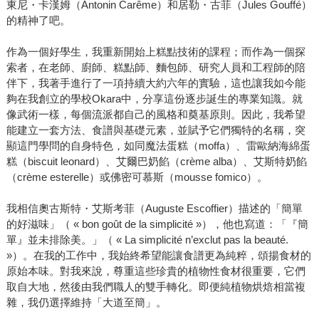
東尼・卡漢姆（Antonin Carême）和居勒・古菲（Jules Gouffé）
的精神了吧。
作為一個好學生，我重新開始上糕點技術的課程；而作為一個探
索者，在老師、廚師、糕點師、麵包師、研究人員和工程師的陪
伴下，我著手進行了一項持續大約六年的實驗，這也讓我如今能
夠在我創立的學校Okara中，分享這份逐步誕生的專業知識。就
像武術一樣，每個流派都自己的風格和奠基原則。因此，我希望
能建立一套方法、食譜與基礎元素，並賦予它們獨特的名稱，突
顯這門學問的自身特色，如同魔法蛋糕（moffa）、雷歐納海綿蛋
糕（biscuit leonard）、艾爾巴奶餡（crème alba）、艾斯特奶餡
（crème esterelle）或佛密可慕斯（mousse fomico）。
我相信奧古斯特・艾斯考菲（Auguste Escoffier）描述的「簡單
的好滋味」（ « bon goût de la simplicité »），他也寫道：「『簡
單』並未排除美。」（ « La simplicité n’exclut pas la beauté.
»）。在我的工作中，我始終希望能讓食譜更為純粹，頌揚食材的
原始本味。對我來說，尊重這些珍貴的植物性食材很重要，它們
取自大地，然後由我們職人的雙手轉化。即便純植物烘焙相當複
雜，我仍選擇維持「大道至簡」。