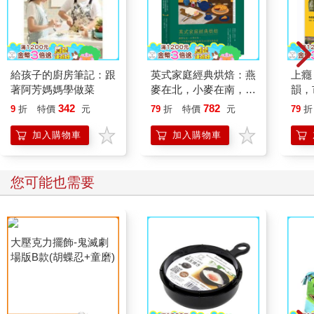
給孩子的廚房筆記：跟
英式家庭經典烘焙：燕
上癮
著阿芳媽媽學做菜
麥在北，小麥在南，大
韻，
不列顛甜鹹糕點發展及
百年
342
782
9
折
特價
元
79
折
特價
元
79
折
100道家庭食譜
加入購物車
加入購物車
您可能也需要