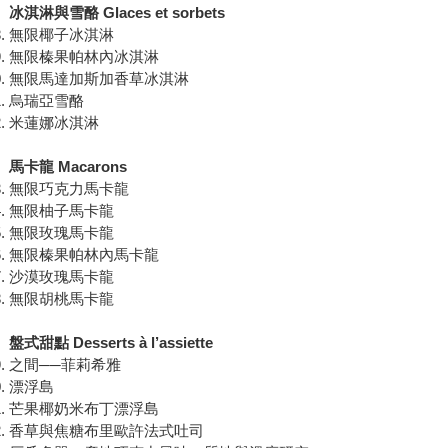
冰淇淋與雪酪 Glaces et sorbets
無限椰子冰淇淋
無限榛果帕林內冰淇淋
無限馬達加斯加香草冰淇淋
烏瑞亞雪酪
米蓮娜冰淇淋
馬卡龍 Macarons
無限巧克力馬卡龍
無限柚子馬卡龍
無限玫瑰馬卡龍
無限榛果帕林內馬卡龍
沙漠玫瑰馬卡龍
無限胡桃馬卡龍
盤式甜點 Desserts à l’assiette
之間──菲莉希雅
漂浮島
芒果椰奶米布丁漂浮島
香草與焦糖布里歐許法式吐司