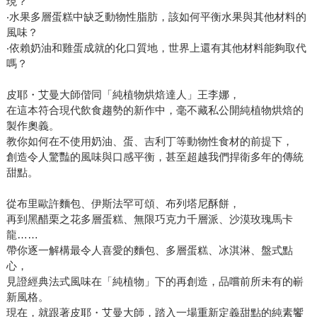
現？
‧水果多層蛋糕中缺乏動物性脂肪，該如何平衡水果與其他材料的
風味？
‧依賴奶油和雞蛋成就的化口質地，世界上還有其他材料能夠取代
嗎？
皮耶・艾曼大師偕同「純植物烘焙達人」王李娜，
在這本符合現代飲食趨勢的新作中，毫不藏私公開純植物烘焙的
製作奧義。
教你如何在不使用奶油、蛋、吉利丁等動物性食材的前提下，
創造令人驚豔的風味與口感平衡，甚至超越我們捍衛多年的傳統
甜點。
從布里歐許麵包、伊斯法罕可頌、布列塔尼酥餅，
再到黑醋栗之花多層蛋糕、無限巧克力千層派、沙漠玫瑰馬卡
龍……
帶你逐一解構最令人喜愛的麵包、多層蛋糕、冰淇淋、盤式點
心，
見證經典法式風味在「純植物」下的再創造，品嚐前所未有的嶄
新風格。
現在，就跟著皮耶・艾曼大師，踏入一場重新定義甜點的純素饗