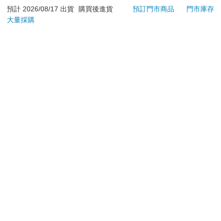
預計 2026/08/17 出貨
購買後進貨
預訂門市商品
門市庫存
Stories in 1 Book.
450
899
444
特價
元
9
折
特價
元
59
折
Hooray!
大量採購
加入購物車
加入購物車
訂購/退換貨須知
加入金石堂 LINE 官方帳號『完成綁定』，隨時掌握出貨動
態：
提醒您！！
金石堂及銀行均不會請您操作ATM! 如接獲電話要求您前往
ATM提款機，請不要聽從指示，以免受騙上當！
退換貨須知：
**提醒您，鑑賞期不等於試用期，退回商品須為全新狀態**