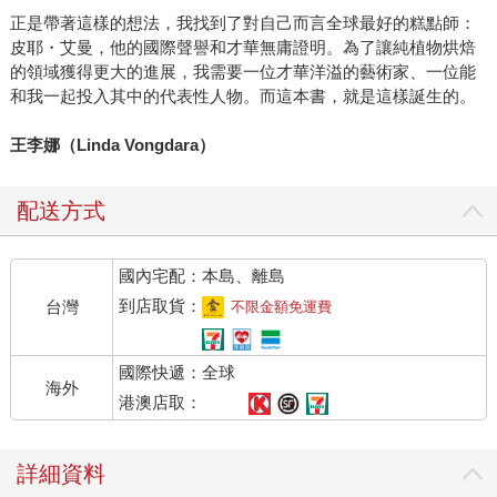
正是帶著這樣的想法，我找到了對自己而言全球最好的糕點師：
皮耶・艾曼，他的國際聲譽和才華無庸證明。為了讓純植物烘焙
的領域獲得更大的進展，我需要一位才華洋溢的藝術家、一位能
和我一起投入其中的代表性人物。而這本書，就是這樣誕生的。
王李娜（Linda Vongdara）
配送方式
國內宅配：本島、離島
到店取貨：
台灣
不限金額免運費
國際快遞：全球
海外
港澳店取：
詳細資料