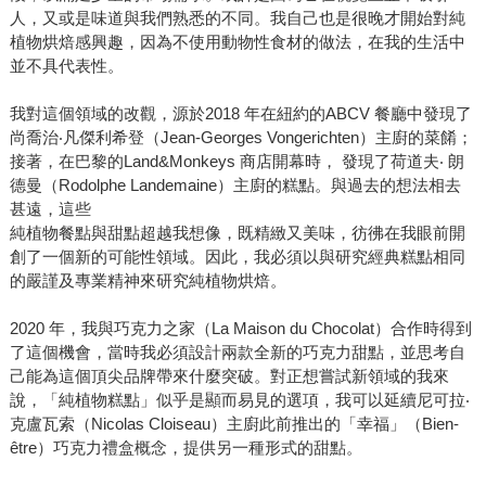
人，又或是味道與我們熟悉的不同。我自己也是很晚才開始對純
植物烘焙感興趣，因為不使用動物性食材的做法，在我的生活中
並不具代表性。
我對這個領域的改觀，源於2018 年在紐約的ABCV 餐廳中發現了
尚喬治‧凡傑利希登（Jean-Georges Vongerichten）主廚的菜餚；
接著，在巴黎的Land&Monkeys 商店開幕時， 發現了荷道夫‧ 朗
德曼（Rodolphe Landemaine）主廚的糕點。與過去的想法相去
甚遠，這些
純植物餐點與甜點超越我想像，既精緻又美味，彷彿在我眼前開
創了一個新的可能性領域。因此，我必須以與研究經典糕點相同
的嚴謹及專業精神來研究純植物烘焙。
2020 年，我與巧克力之家（La Maison du Chocolat）合作時得到
了這個機會，當時我必須設計兩款全新的巧克力甜點，並思考自
己能為這個頂尖品牌帶來什麼突破。對正想嘗試新領域的我來
說，「純植物糕點」似乎是顯而易見的選項，我可以延續尼可拉‧
克盧瓦索（Nicolas Cloiseau）主廚此前推出的「幸福」（Bien-
être）巧克力禮盒概念，提供另一種形式的甜點。