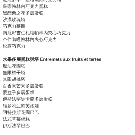
皇家帕林內巧克力蛋糕
黑醋栗之花多層蛋糕
沙漠玫瑰塔
巧克力慕斯
南瓜籽杏仁札塔帕林內夾心巧克力
杏仁咖哩帕林內夾心巧克力
松露巧克力
水果多層蛋糕與塔 Entremets aux fruits et tartes
魔法花園塔
無限柚子塔
無限胡桃塔
百香果芒果多層蛋糕
覆盆子多層蛋糕
伊斯法罕馬卡龍多層蛋糕
維多利亞帕芙洛娃
阿特拉斯花園巴巴
法式草莓蛋糕
伊斯法罕巴巴