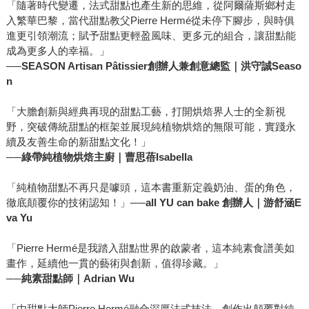
「隨著時代變遷，法式甜點也產生新的思維，從阿爾薩斯鄉村走
入繁華巴黎，當代甜點教父Pierre Hermé從未停下腳步，與時俱
進更引領潮流；賦予甜點更輕盈風味、更多元的組合，讓甜點能
成為更多人的幸福。」
──
SEASON Artisan Pâtissier創辦人兼創意總監｜洪守誠Seaso
n
「大膽創新與經典再現的甜點工藝，打開烘焙界人士的全新視
野，突破傳統甜點的框架並展現純植物烘焙的無限可能，實踐永
續及友善生命的新甜點文化！」
──
綠帶純植物烘焙主廚｜曹思蓓Isabella
「純植物甜點不再只是噱頭，這本書重新定義奶油、蛋的角色，
徹底顛覆你的技術認知！」
──all YU can bake 創辦人｜游舒涵E
va Yu
「Pierre Hermé是我踏入甜點世界的啟蒙者，這本純素食譜美如
畫作，延續他一貫的藝術與創新，值得珍藏。」
──
純素甜點師｜Adrian Wu
「由甜點大師Pierre Hermé融合深厚法式技法，創作出顛覆對純