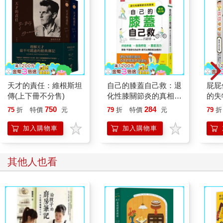
天才的責任：維根斯坦
自己的膝蓋自己救：退
屁屁
傳(上下冊不分售)
化性膝關節炎的真相
的失
【暢銷增訂版】
750
284
75
折
特價
元
79
折
特價
元
79
折
加入購物車
加入購物車
其他人也看