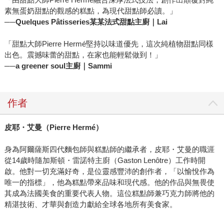
素無蛋奶甜點的觀感的糕點，為現代甜點師必讀。」
──
Quelques Pâtisseries某某法式甜點主廚｜Lai
「甜點大師Pierre Hermé堅持以味道優先，這次純植物甜點同樣
出色。震撼味蕾的甜點，在家也能輕鬆做到！」
──
a greener soul主廚｜Sammi
作者
皮耶・艾曼（Pierre Hermé）
身為阿爾薩斯四代麵包師與糕點師的繼承者，皮耶・艾曼的職涯
從14歲時隨加斯頓・雷諾特主廚（Gaston Lenôtre）工作時開
啟。他對一切充滿好奇，是位靈感豐沛的創作者，「以愉悅作為
唯一的指標」，他為糕點帶來品味和現代感。他的作品與無畏使
其成為法國美食的重要代表人物。這位糕點師兼巧克力師將他的
精湛技術、才華與創造力獻給全球各地所有美食家。