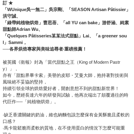
訂 ★
「WUnique吳一無二」吳宗剛、「SEASON Artisan Pâtissier」
洪守誠、
「綠帶純植物烘焙」曹思蓓、「all YU can bake」游舒涵、純素
甜點師Adrian Wu、
「Quelques Pâtisseries某某法式甜點」Lai、「a greener sou
l」Sammi，
──各界烘焙專家與美味追尋者‧重磅推薦！
被英國《衛報》封為「當代甜點之王（King of Modern Pastr
y）」，
亦有「甜點界畢卡索」美譽的皮耶・艾曼大師，抱持著對技術與
風味絕不妥協的堅持，
持續引領全球的烘焙愛好者，開創意想不到的甜點新世界！
如今，歷經長達六年的研發與試驗，他再次端出了顛覆過往的時
代巨作──「純植物烘焙」。
‧缺乏香濃關鍵的奶油，維也納麵包該怎麼保有金黃酥脆且柔軟的
口感？
‧馬卡龍鬆脆而柔軟的質地，在不使用蛋白的情況下怎麼可能重