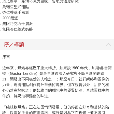
厄瓜多單一產地巧克力風味、質地與溫度研究
烏瑞亞盤式甜點
杏仁香草千層派
2000層派
無限巧克力千層派
無限杏仁義式奶酪
序／導讀
序言
近年來，烘焙界經歷了重大轉折。如果說1960 年代，加斯頓‧雷諾
特（Gaston Lenôtre）是最早透過深入研究與不斷再新的創造
力，開發出不同糕點的人物之一；那麼今日，社群網絡和圖像的
力量，則將甜點創作提升至藝術境界。但在視覺以外，甜點的核
心仍然在於味道！例如維也納麵包中的優質奶油、卓越蛋糕中的
牛奶、鮮奶油和雞蛋的味道。
「純植物烘焙」正在法國悄悄發展，但仍停留在好奇和嘗試的階
段，以滿足少量的市場需求。或許是因為它在視覺上並不吸引