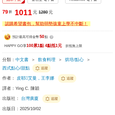
1011
79
折
元
1280
元
認購希望書包，幫助弱勢孩童上學不中斷！
50
預計最高可得金幣
點
?
100累1點 4點抵1元
HAPPY GO享
折抵無上限
分類：
中文書
＞
飲食料理
＞
烘培/點心
＞
西式點心/甜點
追蹤
作者：
皮耶艾曼，王李娜
追蹤
譯者：
Ying C. 陳穎
出版社：
台灣廣廈
追蹤
出版日：
2025/10/02