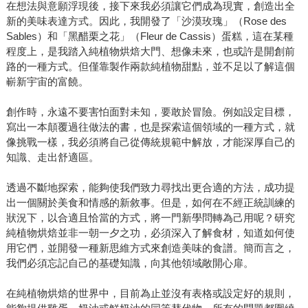
在想法與意願浮現後，接下來我必須讓它們成為現實，創造出全
新的美味表達方式。因此，我開發了「沙漠玫瑰」（Rose des
Sables）和「黑醋栗之花」（Fleur de Cassis）蛋糕，這在某種
程度上，是我踏入純植物烘焙大門、想像未來，也或許是開創前
路的一種方式。但僅靠製作兩款純植物甜點，並不足以了解這個
嶄新宇宙的富饒。
創作時，永遠不要害怕面對未知，要敢於冒險。例如設定目標，
寫出一本顛覆過往做法的書，也是探索這個領域的一種方式，就
像挑戰一樣，我必須將自己從傳統規範中解放，才能深厚自己的
知識、走出舒適區。
透過不斷地探索，能夠使我們致力尋找出更合適的方法，成功提
出一個關於美食和情感的新敘事。但是，如何在不經正統訓練的
狀況下，以合適且恰當的方式，將一門新學問轉為己用呢？研究
純植物烘焙並非一朝一夕之功，必須深入了解食材，知道如何使
用它們，並開發一種新思維方式來創造美味的食譜。簡而言之，
我們必須忘記自己的基礎知識，向其他領域敞開心扉。
在純植物烘焙的世界中，目前為止並沒有表格或設定好的規則，