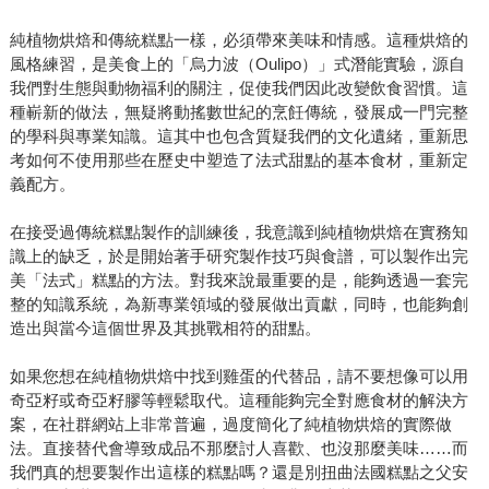
純植物烘焙和傳統糕點一樣，必須帶來美味和情感。這種烘焙的
風格練習，是美食上的「烏力波（Oulipo）」式潛能實驗，源自
我們對生態與動物福利的關注，促使我們因此改變飲食習慣。這
種嶄新的做法，無疑將動搖數世紀的烹飪傳統，發展成一門完整
的學科與專業知識。這其中也包含質疑我們的文化遺緒，重新思
考如何不使用那些在歷史中塑造了法式甜點的基本食材，重新定
義配方。
在接受過傳統糕點製作的訓練後，我意識到純植物烘焙在實務知
識上的缺乏，於是開始著手研究製作技巧與食譜，可以製作出完
美「法式」糕點的方法。對我來說最重要的是，能夠透過一套完
整的知識系統，為新專業領域的發展做出貢獻，同時，也能夠創
造出與當今這個世界及其挑戰相符的甜點。
如果您想在純植物烘焙中找到雞蛋的代替品，請不要想像可以用
奇亞籽或奇亞籽膠等輕鬆取代。這種能夠完全對應食材的解決方
案，在社群網站上非常普遍，過度簡化了純植物烘焙的實際做
法。直接替代會導致成品不那麼討人喜歡、也沒那麼美味……而
我們真的想要製作出這樣的糕點嗎？還是別扭曲法國糕點之父安