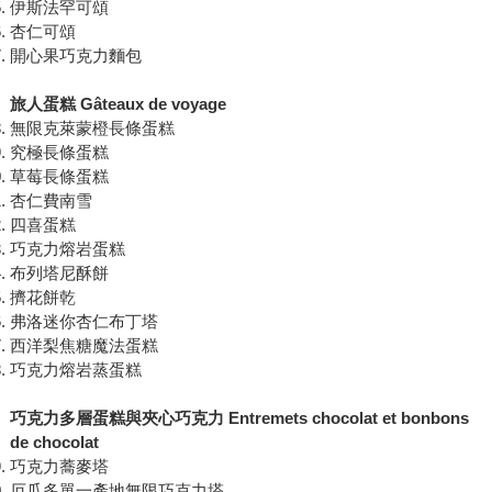
伊斯法罕可頌
杏仁可頌
開心果巧克力麵包
旅人蛋糕 Gâteaux de voyage
無限克萊蒙橙長條蛋糕
究極長條蛋糕
草莓長條蛋糕
杏仁費南雪
四喜蛋糕
巧克力熔岩蛋糕
布列塔尼酥餅
擠花餅乾
弗洛迷你杏仁布丁塔
西洋梨焦糖魔法蛋糕
巧克力熔岩蒸蛋糕
巧克力多層蛋糕與夾心巧克力 Entremets chocolat et bonbons
de chocolat
巧克力蕎麥塔
厄瓜多單一產地無限巧克力塔