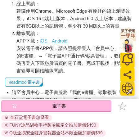
線上閱讀：
建議使用Chrome、Microsoft Edge 有較佳的線上瀏覽效
果， iOS 16 或以上版本，Android 6.0 以上版本，建議裝
置有6GB以上的記憶體，至少有 30 MB以上的容量。
離線閱讀：
APP下載：
iOS
Android
安裝電子書APP後，請依照提示登入「會員中心」→「我
的E書櫃」→「電子書APP通行碼/載具管理」，取得通行
碼再登入下載您所購買的電子書。完成下載後，點選任一
書籍即可開始離線閱讀。
請至會員中心→電子書服務「我的e書櫃」領取複製『兌換
碼』至電子書服務商Readmoo進行兌換。
電子書
退換貨須知：
※ 金石堂電子書怎麼看
因版權保護，您在金石堂所購買的電子書僅能以金石堂專屬
※ FUNY冰晶渦輪手持製冷風扇全站加購價$490
的閱讀軟體開啟閱讀，無法以其他閱讀器或直接下載檔案。
依據「消費者保護法」第19條及行政院消費者保護處公告之
※ Q版企鵝安全隨身警報器全站不限金額加購價$99