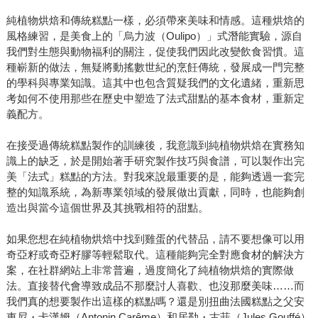
純植物烘焙和傳統糕點一樣，必須帶來美味和情感。這種烘焙的
風格練習，是美食上的「烏力波（Oulipo）」式潛能實驗，源自
我們對生態與動物福利的關注，促使我們因此改變飲食習慣。這
種嶄新的做法，無疑將動搖數世紀的烹飪傳統，發展成一門完整
的學科與專業知識。這其中也包含質疑我們的文化遺緒，重新思
考如何不使用那些在歷史中塑造了法式甜點的基本食材，重新定
義配方。
在接受過傳統糕點製作的訓練後，我意識到純植物烘焙在實務知
識上的缺乏，於是開始著手研究製作技巧與食譜，可以製作出完
美「法式」糕點的方法。對我來說最重要的是，能夠透過一套完
整的知識系統，為新專業領域的發展做出貢獻，同時，也能夠創
造出與當今這個世界及其挑戰相符的甜點。
如果您想在純植物烘焙中找到雞蛋的代替品，請不要想像可以用
奇亞籽或奇亞籽膠等輕鬆取代。這種能夠完全對應食材的解決方
案，在社群網站上非常普遍，過度簡化了純植物烘焙的實際做
法。直接替代會導致成品不那麼討人喜歡、也沒那麼美味……而
我們真的想要製作出這樣的糕點嗎？還是別扭曲法國糕點之父安
東尼・卡漢姆（Antonin Carême）和居勒・古菲（Jules Gouffé）