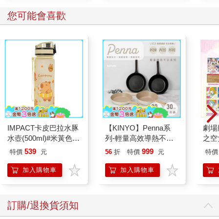
您可能會喜歡
IMPACT卡皮巴拉水豚
【KINYO】Penna系
劇場版
水壺(500ml)#米黃色
列-輕量高效導熱不沾
之空
IM00B18YL
平煎鍋30cm
樂部 
539
999
特價
元
56
折
特價
元
特價
Pa
組
加入購物車
加入購物車
訂購/退換貨須知