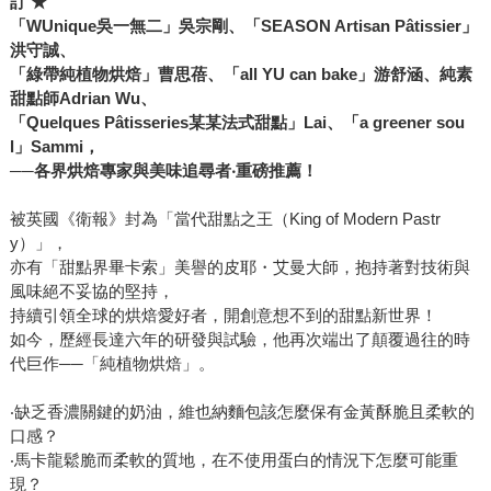
訂 ★
「WUnique吳一無二」吳宗剛、「SEASON Artisan Pâtissier」
洪守誠、
「綠帶純植物烘焙」曹思蓓、「all YU can bake」游舒涵、純素
甜點師Adrian Wu、
「Quelques Pâtisseries某某法式甜點」Lai、「a greener sou
l」Sammi，
──各界烘焙專家與美味追尋者‧重磅推薦！
被英國《衛報》封為「當代甜點之王（King of Modern Pastr
y）」，
亦有「甜點界畢卡索」美譽的皮耶・艾曼大師，抱持著對技術與
風味絕不妥協的堅持，
持續引領全球的烘焙愛好者，開創意想不到的甜點新世界！
如今，歷經長達六年的研發與試驗，他再次端出了顛覆過往的時
代巨作──「純植物烘焙」。
‧缺乏香濃關鍵的奶油，維也納麵包該怎麼保有金黃酥脆且柔軟的
口感？
‧馬卡龍鬆脆而柔軟的質地，在不使用蛋白的情況下怎麼可能重
現？