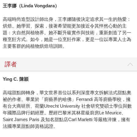
王李娜（Linda Vongdara）
高端時尚造型設計師出身，王李娜隨後決定追求其一生的熱愛：
烘焙。她學習、探索，接著希望能更加接近令其怦然心動的主
題：大自然與植物界。她不斷升級實作與技術，重新創造了另一
種烹飪方式。如今，她是一位烹飪作家，更是一位以專業人士為
主要客群的純植物烘焙培訓師。
譯者
Ying C.
陳穎
高端甜點師轉身，華文世界首位以系列深度專文拆解法式甜點奧
祕的作者。畢業於「廚藝界的哈佛」Ferrandi 高等廚藝學校，擁
有台大商研所、荷蘭Utrecht University 社會研究雙碩士學位與數
年國際品牌行銷經歷。歷經巴黎米其林星級廚房Le Meurice、
Saint James Paris 及知名甜點店Carl Marletti 等嚴格淬煉，擁有
法國專業甜點師資格認證。