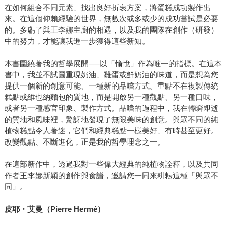
在如何組合不同元素、找出良好折衷方案，將蛋糕成功製作出
來。在這個仰賴經驗的世界，無數次或多或少的成功嘗試是必要
的。多虧了與王李娜主廚的相遇，以及我的團隊在創作（研發）
中的努力，才能讓我進一步獲得這些新知。
本書圍繞著我的哲學展開──以「愉悅」作為唯一的指標。在這本
書中，我並不試圖重現奶油、雞蛋或鮮奶油的味道，而是想為您
提供一個新的創意可能、一種新的品嚐方式。重點不在複製傳統
糕點或維也納麵包的質地，而是開啟另一種觀點、另一種口味，
或者另一種感官印象、製作方式。品嚐的過程中，我在轉瞬即逝
的質地和風味裡，驚訝地發現了無限美味的創意。與眾不同的純
植物糕點令人著迷，它們和經典糕點一樣美好、有時甚至更好。
改變觀點、不斷進化，正是我的哲學理念之一。
在這部新作中，透過我對一些偉大經典的純植物詮釋，以及共同
作者王李娜新穎的創作與食譜，邀請您一同來耕耘這種「與眾不
同」。
皮耶・艾曼（Pierre Hermé）