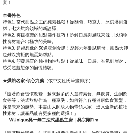
宴！
本書特色
特色1. 當代甜點之王的純素挑戰！從麵包、巧克力、冰淇淋到蛋
糕，七大烘焙領域的新詮釋。
特色2. 突破框架的甜點製作技巧！拆解口感與風味來源，以植物
性食材組合出極致的美味。
特色3. 超越想像的58道獨創食譜！歷經六年測試研發，甜點大師
也難以抗拒的無蛋奶糕點。
特色4. 顛覆感官的純植物性甜點！從風味、口感、香氣到層次，
感受超越想像的愉悅體驗。
★
烘焙名家‧傾心力薦
（依中文姓氏筆畫排序）
「隨著飲食習慣改變，越來越多的人選擇素食、無麩質、生酮飲
食等等，法式甜點作為一種享受，如何符合各種健康飲食類型，
亦是未來的趨勢。本書由大師級人物帶領大家，進入全新的植物
性素材，讓產品能有更多種的選擇！」
──
WU
nique
吳一無二法式甜點主廚｜吳宗剛Tim
「隨著時代變遷，法式甜點也產生新的思維，從阿爾薩斯鄉村走