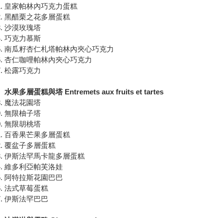
皇家帕林內巧克力蛋糕
黑醋栗之花多層蛋糕
沙漠玫瑰塔
巧克力慕斯
南瓜籽杏仁札塔帕林內夾心巧克力
杏仁咖哩帕林內夾心巧克力
松露巧克力
水果多層蛋糕與塔 Entremets aux fruits et tartes
魔法花園塔
無限柚子塔
無限胡桃塔
百香果芒果多層蛋糕
覆盆子多層蛋糕
伊斯法罕馬卡龍多層蛋糕
維多利亞帕芙洛娃
阿特拉斯花園巴巴
法式草莓蛋糕
伊斯法罕巴巴