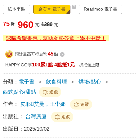
?
紙本平裝
金石堂 電子書
Readmoo 電子書
960
75
折
元
1280
元
認購希望書包，幫助弱勢孩童上學不中斷！
45
預計最高可得金幣
點
?
100累1點 4點抵1元
HAPPY GO享
折抵無上限
分類：
電子書
＞
飲食料理
＞
烘培/點心
＞
西式點心/甜點
追蹤
作者：
皮耶艾曼，王李娜
追蹤
出版社：
台灣廣廈
追蹤
出版日：
2025/10/02