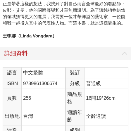
正是帶著這樣的想法，我找到了對自己而言全球最好的糕點師：
皮耶・艾曼，他的國際聲譽和才華無庸證明。為了讓純植物烘焙
的領域獲得更大的進展，我需要一位才華洋溢的藝術家、一位能
和我一起投入其中的代表性人物。而這本書，就是這樣誕生的。
王李娜（Linda Vongdara）
詳細資料
語言
中文繁體
裝訂
ISBN
9789861306674
分級
普通級
商品規
頁數
256
16開19*26cm
格
適讀年
出版地
台灣
全齡適讀
齡
注音
級別