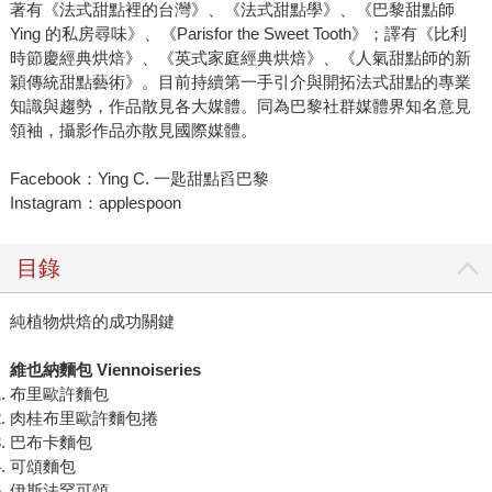
著有《法式甜點裡的台灣》、《法式甜點學》、《巴黎甜點師
Ying 的私房尋味》、《Parisfor the Sweet Tooth》；譯有《比利
時節慶經典烘焙》、《英式家庭經典烘焙》、《人氣甜點師的新
穎傳統甜點藝術》。目前持續第一手引介與開拓法式甜點的專業
知識與趨勢，作品散見各大媒體。同為巴黎社群媒體界知名意見
領袖，攝影作品亦散見國際媒體。
Facebook：Ying C. 一匙甜點舀巴黎
Instagram：applespoon
目錄
純植物烘焙的成功關鍵
維也納麵包 Viennoiseries
布里歐許麵包
肉桂布里歐許麵包捲
巴布卡麵包
可頌麵包
伊斯法罕可頌