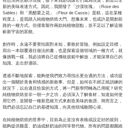
在想法與意願浮現後，接下來我必須讓它們成為現實，創造出全
新的美味表達方式。因此，我開發了「沙漠玫瑰」（Rose des
Sables）和「黑醋栗之花」（Fleur de Cassis）蛋糕，這在某種
程度上，是我踏入純植物烘焙大門、想像未來，也或許是開創前
路的一種方式。但僅靠製作兩款純植物甜點，並不足以了解這個
嶄新宇宙的富饒。
創作時，永遠不要害怕面對未知，要敢於冒險。例如設定目標，
寫出一本顛覆過往做法的書，也是探索這個領域的一種方式，就
像挑戰一樣，我必須將自己從傳統規範中解放，才能深厚自己的
知識、走出舒適區。
透過不斷地探索，能夠使我們致力尋找出更合適的方法，成功提
出一個關於美食和情感的新敘事。但是，如何在不經正統訓練的
狀況下，以合適且恰當的方式，將一門新學問轉為己用呢？研究
純植物烘焙並非一朝一夕之功，必須深入了解食材，知道如何使
用它們，並開發一種新思維方式來創造美味的食譜。簡而言之，
我們必須忘記自己的基礎知識，向其他領域敞開心扉。
在純植物烘焙的世界中，目前為止並沒有表格或設定好的規則，
能夠提供雞蛋、奶油或鮮奶油的同等替代物。所有的問題都圍繞