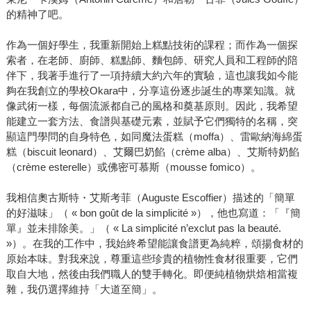
的精神了吧。
作為一個好學生，我重新開始上糕點技術的課程；而作為一個探
索者，在老師、廚師、糕點師、麵包師、研究人員和工程師的陪
伴下，我著手進行了一項持續大約六年的實驗，這也讓我如今能
夠在我創立的學校Okara中，分享這份逐步誕生的專業知識。就
像武術一樣，每個流派都自己的風格和奠基原則。因此，我希望
能建立一套方法、食譜與基礎元素，並賦予它們獨特的名稱，突
顯這門學問的自身特色，如同魔法蛋糕（moffa）、雷歐納海綿蛋
糕（biscuit leonard）、艾爾巴奶餡（crème alba）、艾斯特奶餡
（crème esterelle）或佛密可慕斯（mousse fomico）。
我相信奧古斯特・艾斯考菲（Auguste Escoffier）描述的「簡單
的好滋味」（ « bon goût de la simplicité »），他也寫道：「『簡
單』並未排除美。」（ « La simplicité n’exclut pas la beauté.
»）。在我的工作中，我始終希望能讓食譜更為純粹，頌揚食材的
原始本味。對我來說，尊重這些珍貴的植物性食材很重要，它們
取自大地，然後由我們職人的雙手轉化。即便純植物烘焙相當複
雜，我仍選擇維持「大道至簡」。