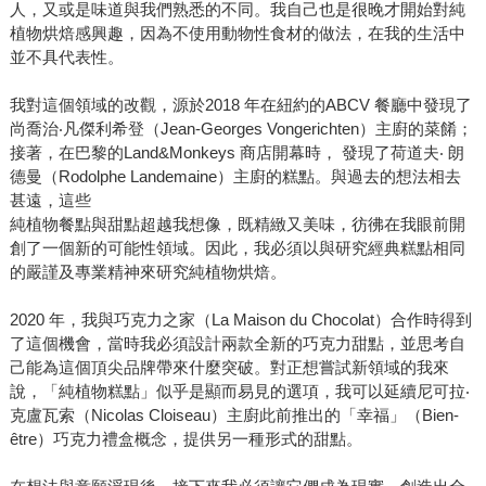
人，又或是味道與我們熟悉的不同。我自己也是很晚才開始對純
植物烘焙感興趣，因為不使用動物性食材的做法，在我的生活中
並不具代表性。
我對這個領域的改觀，源於2018 年在紐約的ABCV 餐廳中發現了
尚喬治‧凡傑利希登（Jean-Georges Vongerichten）主廚的菜餚；
接著，在巴黎的Land&Monkeys 商店開幕時， 發現了荷道夫‧ 朗
德曼（Rodolphe Landemaine）主廚的糕點。與過去的想法相去
甚遠，這些
純植物餐點與甜點超越我想像，既精緻又美味，彷彿在我眼前開
創了一個新的可能性領域。因此，我必須以與研究經典糕點相同
的嚴謹及專業精神來研究純植物烘焙。
2020 年，我與巧克力之家（La Maison du Chocolat）合作時得到
了這個機會，當時我必須設計兩款全新的巧克力甜點，並思考自
己能為這個頂尖品牌帶來什麼突破。對正想嘗試新領域的我來
說，「純植物糕點」似乎是顯而易見的選項，我可以延續尼可拉‧
克盧瓦索（Nicolas Cloiseau）主廚此前推出的「幸福」（Bien-
être）巧克力禮盒概念，提供另一種形式的甜點。