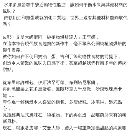
‧水果多層蛋糕中缺乏動物性脂肪，該如何平衡水果與其他材料的
風味？
‧依賴奶油和雞蛋成就的化口質地，世界上還有其他材料能夠取代
嗎？
皮耶・艾曼大師偕同「純植物烘焙達人」王李娜，
在這本符合現代飲食趨勢的新作中，毫不藏私公開純植物烘焙的
製作奧義。
教你如何在不使用奶油、蛋、吉利丁等動物性食材的前提下，
創造令人驚豔的風味與口感平衡，甚至超越我們捍衛多年的傳統
甜點。
從布里歐許麵包、伊斯法罕可頌、布列塔尼酥餅，
再到黑醋栗之花多層蛋糕、無限巧克力千層派、沙漠玫瑰馬卡
龍……
帶你逐一解構最令人喜愛的麵包、多層蛋糕、冰淇淋、盤式點
心，
見證經典法式風味在「純植物」下的再創造，品嚐前所未有的嶄
新風格。
現在，就跟著皮耶・艾曼大師，踏入一場重新定義甜點的純素饗