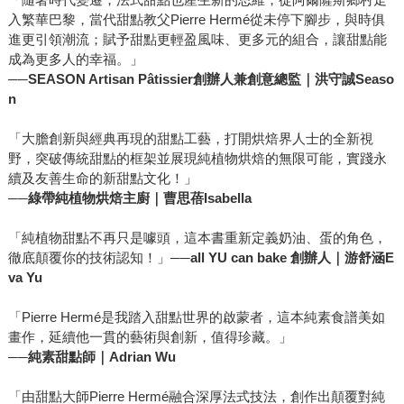
入繁華巴黎，當代甜點教父Pierre Hermé從未停下腳步，與時俱
進更引領潮流；賦予甜點更輕盈風味、更多元的組合，讓甜點能
成為更多人的幸福。」
──
SEASON Artisan Pâtissier創辦人兼創意總監｜洪守誠Seaso
n
「大膽創新與經典再現的甜點工藝，打開烘焙界人士的全新視
野，突破傳統甜點的框架並展現純植物烘焙的無限可能，實踐永
續及友善生命的新甜點文化！」
──
綠帶純植物烘焙主廚｜曹思蓓Isabella
「純植物甜點不再只是噱頭，這本書重新定義奶油、蛋的角色，
徹底顛覆你的技術認知！」
──all YU can bake 創辦人｜游舒涵E
va Yu
「Pierre Hermé是我踏入甜點世界的啟蒙者，這本純素食譜美如
畫作，延續他一貫的藝術與創新，值得珍藏。」
──
純素甜點師｜Adrian Wu
「由甜點大師Pierre Hermé融合深厚法式技法，創作出顛覆對純