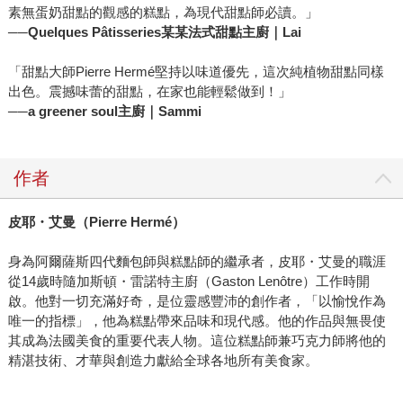
素無蛋奶甜點的觀感的糕點，為現代甜點師必讀。」
──
Quelques Pâtisseries某某法式甜點主廚｜Lai
「甜點大師Pierre Hermé堅持以味道優先，這次純植物甜點同樣
出色。震撼味蕾的甜點，在家也能輕鬆做到！」
──
a greener soul主廚｜Sammi
作者
皮耶・艾曼（Pierre Hermé）
身為阿爾薩斯四代麵包師與糕點師的繼承者，皮耶・艾曼的職涯
從14歲時隨加斯頓・雷諾特主廚（Gaston Lenôtre）工作時開
啟。他對一切充滿好奇，是位靈感豐沛的創作者，「以愉悅作為
唯一的指標」，他為糕點帶來品味和現代感。他的作品與無畏使
其成為法國美食的重要代表人物。這位糕點師兼巧克力師將他的
精湛技術、才華與創造力獻給全球各地所有美食家。