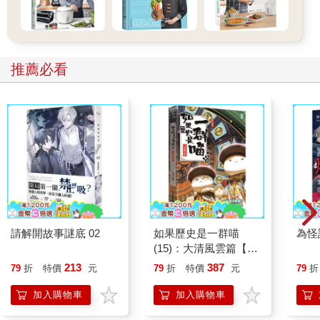
推薦必看
請解開故事謎底 02
如果歷史是一群喵
為怪
(15)：大清風雲篇【萌
貓漫畫學歷史】
213
387
79
折
特價
元
79
折
特價
元
79
折
加入購物車
加入購物車