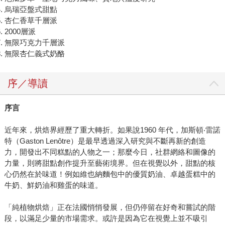
烏瑞亞盤式甜點
杏仁香草千層派
2000層派
無限巧克力千層派
無限杏仁義式奶酪
序／導讀
序言
近年來，烘焙界經歷了重大轉折。如果說1960 年代，加斯頓‧雷諾
特（Gaston Lenôtre）是最早透過深入研究與不斷再新的創造
力，開發出不同糕點的人物之一；那麼今日，社群網絡和圖像的
力量，則將甜點創作提升至藝術境界。但在視覺以外，甜點的核
心仍然在於味道！例如維也納麵包中的優質奶油、卓越蛋糕中的
牛奶、鮮奶油和雞蛋的味道。
「純植物烘焙」正在法國悄悄發展，但仍停留在好奇和嘗試的階
段，以滿足少量的市場需求。或許是因為它在視覺上並不吸引