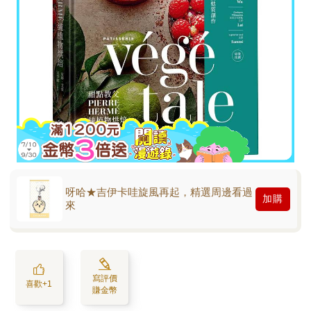
呀哈★吉伊卡哇旋風再起，精選周邊看過
加購
來
寫評價
喜歡+1
賺金幣