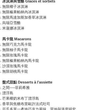
冰淇淋與雪酪 Glaces et sorbets
無限椰子冰淇淋
無限榛果帕林內冰淇淋
無限馬達加斯加香草冰淇淋
烏瑞亞雪酪
米蓮娜冰淇淋
馬卡龍 Macarons
無限巧克力馬卡龍
無限柚子馬卡龍
無限玫瑰馬卡龍
無限榛果帕林內馬卡龍
沙漠玫瑰馬卡龍
無限胡桃馬卡龍
盤式甜點 Desserts à l’assiette
之間──菲莉希雅
漂浮島
芒果椰奶米布丁漂浮島
香草與焦糖布里歐許法式吐司
厄瓜多單一產地巧克力風味、質地與溫度研究