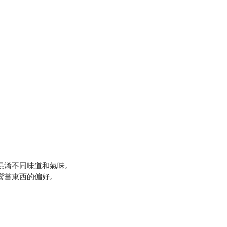
混淆不同味道和氣味。
響嘗東西的偏好。