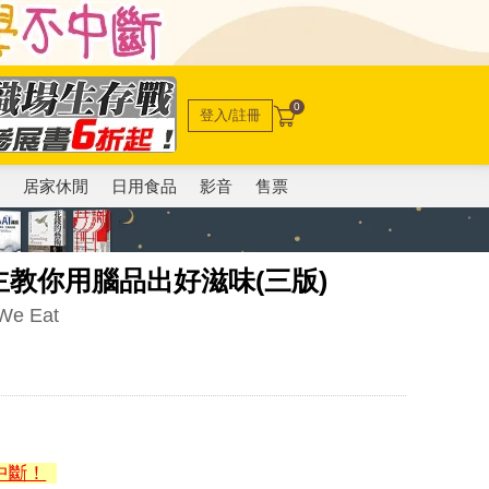
0
登入/註冊
電
居家休閒
日用食品
影音
售票
教你用腦品出好滋味(三版)
 We Eat
中斷！