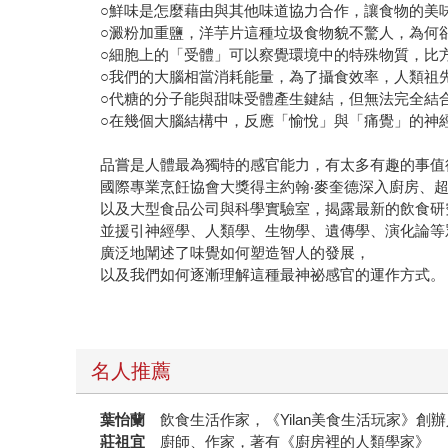
○鮮味是怎麼藉由與其他味道協力合作，讓食物的美
○澱粉加重鹽，洋芋片這種垃圾食物貌不驚人，為何
○細胞上的「受體」可以察覺環境中的特殊物質，比
○我們的大腦相當消耗能量，為了攝食效率，人類祖
○代糖的分子能與甜味受體產生鍵結，但無法完全結
○在幾個大腦結構中，反應「愉悅」與「痛覺」的神
品嘗是人體最為獨特的感官能力，有太多有趣的事值
國際專業烹飪協會大獎得主約翰‧麥奎德深入廚房、
以及大型食品公司與科學實驗室，揭露最新的飲食研
並援引神經學、人類學、生物學、遺傳學、演化論等
廣泛地闡述了味覺如何塑造智人的發展，
以及我們如何逐漸理解這種最神祕感官的運作方式。
名人推薦
葉怡蘭
飲食生活作家，《Yilan美食生活玩家》創辦
莊祖宜
廚師、作家，著有《廚房裡的人類學家》