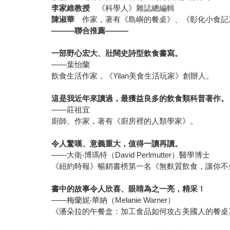
李家維教授
《科學人》雜誌總編輯
陳淑華
作家，著有《島嶼的餐桌》、《彰化小食記
———
聯合推薦
———
一部野心宏大、壯闊史詩型飲食書寫。
――葉怡蘭
飲食生活作家，《Yilan美食生活玩家》創辦人。
這是我近年來讀過，最獲益良多的飲食類科普著作。
――莊祖宜
廚師、作家，著有《廚房裡的人類學家》。
令人驚嘆、意義重大，值得一讀再讀。
——大衛‧博瑪特（David Perlmutter）醫學博士
《紐約時報》暢銷書榜第一名《無麩質飲食，讓你不
書中的故事令人欣喜、眼睛為之一亮，精采！
——梅蘭妮‧華納（Melanie Warner）
《潘朵拉的午餐盒：加工食品如何攻占美國人的餐桌