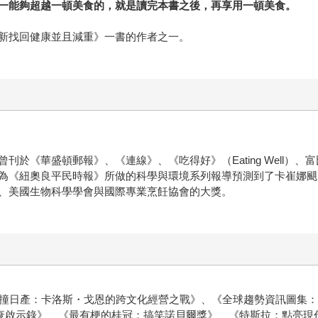
一能夠超越一頓美食的，就是讀完本書之後，再享用一頓美食。
新找回健康並且減重》一書的作者之一。
於《華盛頓郵報》、《連線》、《吃得好》（Eating Well）
為《紐奧良平民時報》所做的科學與環境系列報導預測到了卡崔娜颶
、美國生物科學學會與國際專業烹飪協會的大獎。
撞日產：卡洛斯・戈恩的跨文化經營之戰》、《全球趨勢資訊圖集：5
興衰啟示錄》、《最有梗的桂冠：搞笑諾貝爾獎》、《特斯拉：點亮