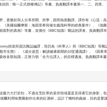
S：披頭四：唯一正式授權傳記》等書。負責翻譯本書第一、二、四章。
野，更樂於與人分享所聞、所學，因而熱衷翻譯。譯作有《心流：高
、《美國福爾摩斯：海因里希與催生鑑識科學的經典案件》、《強菌
願面對的真相》等書，並擔任《BBC知識》雜誌的譯者。負責翻譯
covery頻道與資訊雜誌編譯，現仍為《科學人》與《BBC知識》
覆股市生態》、《成分迷思：解讀健康新聞的10堂通識課》、《因果
吸收各類知識，正努力朝「全方位譯人」的目標邁進。負責翻譯本書
說服力大打折扣，不過在烹飪界的某些領域還是見得著它的身影，包
瑞德爾利用味覺圖創作出來的紅酒杯，設計了獨特的曲線，目的是要