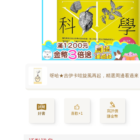
呀哈★吉伊卡哇旋風再起，精選周邊看過來
寫評價
好書
喜歡+1
賺金幣