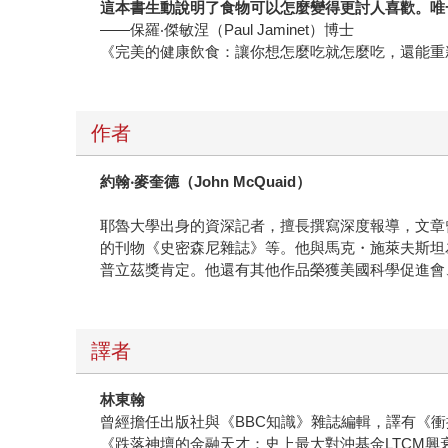
這本書生動說明了食物可以怎麼變得更討人喜歡。唯
——保羅‧傑敏涅（Paul Jaminet）博士
《完美的健康飲食：讓你想怎麼吃就怎麼吃，還能重
作者
約翰
‧
麥奎德（
John McQuaid
）
耶魯大學出身的資深記者，擅長撰寫深度報導，文章曾刊
的刊物《史密森尼雜誌》等。他與馬克・施萊夫斯坦
普立茲獎肯定。他還有其他作品榮獲美國科學促進會
譯者
林東翰
曾經擔任出版社與《BBC知識》雜誌編輯，譯有《衝
《跌落神壇的金融天才：史上最大對沖基金LTCM