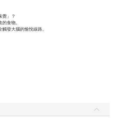
味覺」？
收的食物。
全觸發大腦的愉悅線路。