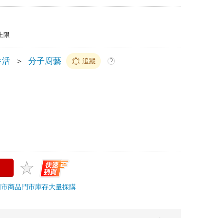
上限
生活
＞
分子廚藝
追蹤
?
門市商品
門市庫存
大量採購