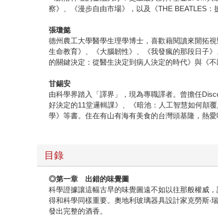
察》、《漫步自由市場》，以及《THE BEATLE
張瓊懿
德州農工大學醫學生理學博士，喜歡藉閱讀來開拓視
生命教育》、《大腦韌性》、《我發瘋的那段日子》
的關鍵決定：從醫生決定到病人決定的時代》與《不
甘錫安
由科學界踏入「譯界」，現為專職譯者。曾擔任Dis
好決定的11堂邏輯課》、《暗池：人工智慧如何顛
學》等書。住在有山有海有美食的台灣頭基隆，熱愛
目錄
◎
第一章 出錯的味覺圖
科學證據讓這幅古早的味覺圖遠不如以往那般權威，
得和科學同樣重要。奧地利玻璃器具設計家克勞斯‧
發出完整的酒香。