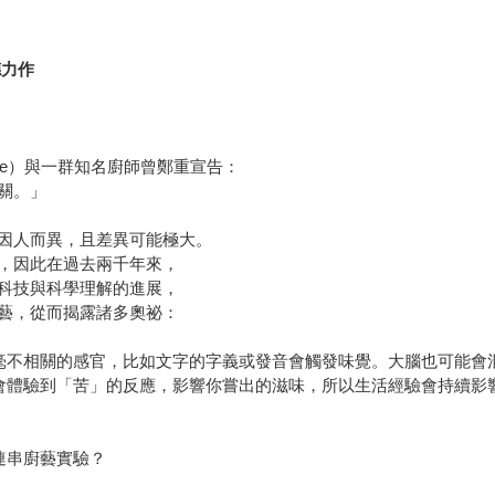
德力作
Gee）與一群知名廚師曾鄭重宣告：
關。」
因人而異，且差異可能極大。
，因此在過去兩千年來，
科技與科學理解的進展，
藝，從而揭露諸多奧祕：
毫不相關的感官，比如文字的字義或發音會觸發味覺。大腦也可能會
會體驗到「苦」的反應，影響你嘗出的滋味，所以生活經驗會持續影
連串廚藝實驗？