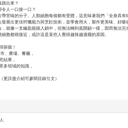
味跳出來？
卻令人一口接一口？
方帶苦味的分子。人類細胞每個都有受體，這意味著我們「全身具有
先發展出更佳狩獵能力與烹飪技術，並學會用火，製作更美味、好吸
合，就像一支鑰匙能插入鎖中，但無法轉到底開鎖一樣，因而無法完
經細胞都很接近，或許這是某些人覺得越辣越過癮的原因。
得探掘！
超市、農場、餐廳，
究結果，
眾多領域的知識，
（更詳盡介紹可參閱目錄引文）
人