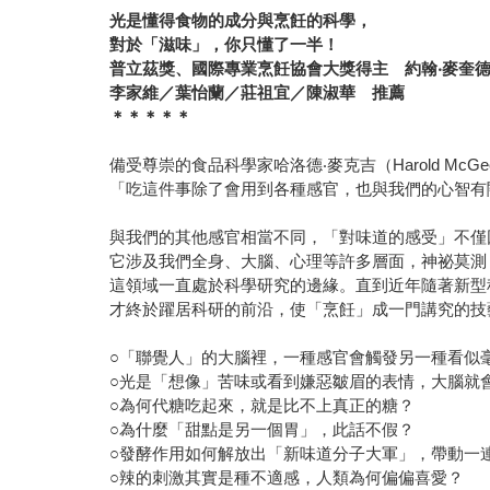
光是懂得食物的成分與烹飪的科學，
對於「滋味」，你只懂了一半！
普立茲獎、國際專業烹飪協會大獎得主 約翰
‧
麥奎
李家維／葉怡蘭／莊祖宜／陳淑華 推薦
＊＊＊＊＊
備受尊崇的食品科學家哈洛德‧麥克吉（Harold Mc
「吃這件事除了會用到各種感官，也與我們的心智有
與我們的其他感官相當不同，「對味道的感受」不僅
它涉及我們全身、大腦、心理等許多層面，神祕莫測
這領域一直處於科學研究的邊緣。直到近年隨著新型
才終於躍居科研的前沿，使「烹飪」成一門講究的技
○「聯覺人」的大腦裡，一種感官會觸發另一種看似
○光是「想像」苦味或看到嫌惡皺眉的表情，大腦就
○為何代糖吃起來，就是比不上真正的糖？
○為什麼「甜點是另一個胃」，此話不假？
○發酵作用如何解放出「新味道分子大軍」，帶動一
○辣的刺激其實是種不適感，人類為何偏偏喜愛？