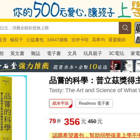
圭吾
楊双子
公益書包
16647續集
吉伊卡哇
高希均
通靈藥師
路邊攤新作
馬斯克
玩具總動員5
超慢跑
館
英文書
雜誌
電子書
文具
玩具親子
3C電玩
家
品嘗的科學：普立茲獎得主
Tasty: The Art and Science of What
紙本平裝
Readmoo 電子書
356
79
折
元
450
元
認購希望書包，幫助弱勢孩童上學不