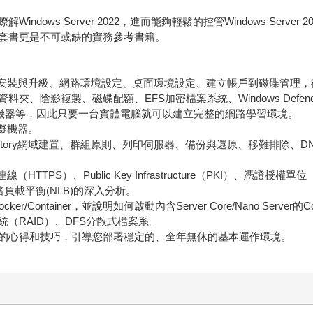
dows Server 2022，進而能夠輕鬆的控管Windows Serv
套書更是不可或缺的實務參考書籍。
2的基本功能：安裝與升級、網路環境設定、桌面環境設定、建立帳戶到磁碟管
、陰影複製、磁碟配額、EFS加密檔案系統、Windows Defen
虛擬機器等，因此只要一台實體電腦就可以建立完整的網路學習環境。
虛擬機器。
Directory網域建置、群組原則、列印伺服器、備份與還原、移難排除
PS）、Public Key Infrastructure（PKI）、憑證授
路負載平衡(NLB)的深入分析。
Container，並說明如何啟動內含Server Core/Nano Server的Con
（RAID）、DFS分散式檔案系。
的心得和技巧，引導您部署穩定的、全年無休的基本運作環境。