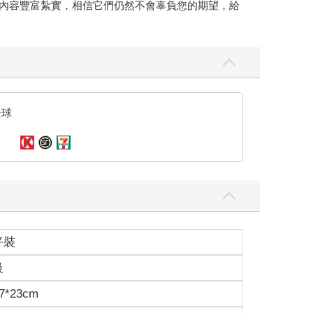
 建置實務》兩本，內容豐富紮實，相信它們仍然不會辜負您的期望，給
全球
平裝
級
7*23cm