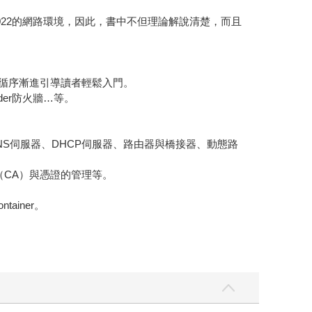
er 2022的網路環境，因此，書中不但理論解說清楚，而且
理，循序漸進引導讀者輕鬆入門。
der防火牆…等。
、DNS伺服器、DHCP伺服器、路由器與橋接器、動態路
權單位（CA）與憑證的管理等。
tainer。