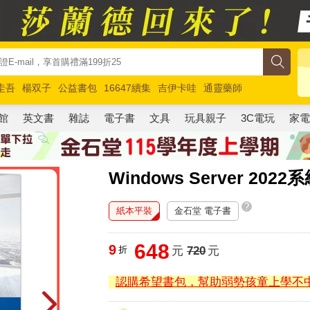
圭吾
楊双子
公益書包
16647續集
吉伊卡哇
通靈藥師
路邊攤新作
馬斯克
玩具總動員5
超慢跑
館
英文書
雜誌
電子書
文具
玩具親子
3C電玩
家
Windows Server 2
?
紙本平裝
金石堂 電子書
648
9
折
元
720
元
認購希望書包，幫助弱勢孩童上學不