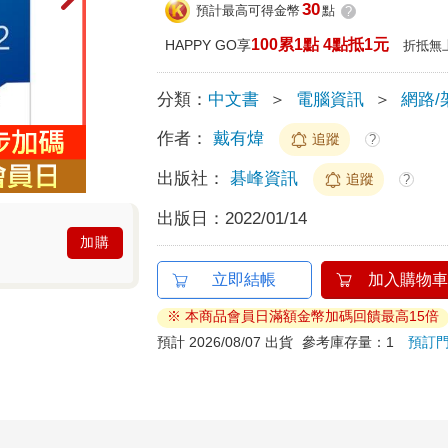
30
預計最高可得金幣
點
?
100累1點 4點抵1元
HAPPY GO享
折抵無
分類：
中文書
＞
電腦資訊
＞
網路/
作者：
戴有煒
追蹤
?
出版社：
碁峰資訊
追蹤
?
出版日：
2022/01/14
加購
立即結帳
加入購物車
※ 本商品會員日滿額金幣加碼回饋最高15倍
預計 2026/08/07 出貨
參考庫存量：1
預訂