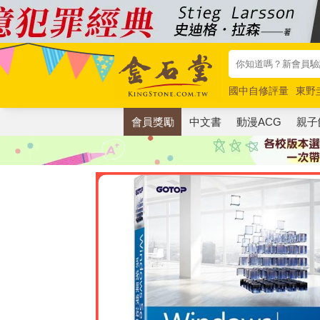
國中自修評量
東野
唯紅花綻放
奧德賽
會員獎勵
中文書
動漫ACG
親子