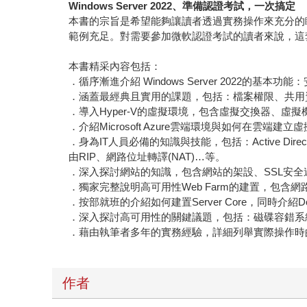
Windows Server 2022、準備認證考試，一次搞定
本書的宗旨是希望能夠讓讀者透過實務操作來充分的瞭解Win
範例充足。對需要參加微軟認證考試的讀者來說，這
本書精采內容包括：
．循序漸進介紹 Windows Server 202
．涵蓋最經典且實用的課題，包括：檔案權限、共用資料夾
．導入Hyper-V的虛擬環境，包含虛擬交換器、
．介紹Microsoft Azure雲端環境與如何在雲端建立
．身為IT人員必備的知識與技能，包括：Active 
由RIP、網路位址轉譯(NAT)…等。
．深入探討網站的知識，包含網站的架設、SSL安全連線（HTT
．獨家完整說明高可用性Web Farm的建置，包含網
．按部就班的介紹如何建置Server Core，同時介紹Docker/
．深入探討高可用性的關鍵議題，包括：磁碟容錯系統
．藉由執筆者多年的實務經驗，詳細列舉實際操作時
作者