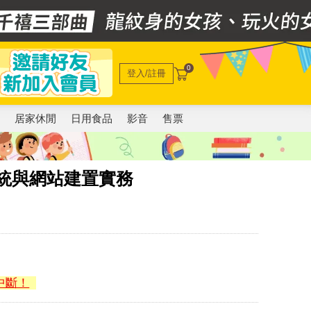
0
登入/註冊
電
居家休閒
日用食品
影音
售票
022系統與網站建置實務
中斷！