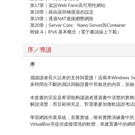
第17章｜架設Web Farm高可用性網站
第18章｜路由器與橋接器的設定
第19章｜透過NAT連接網際網路
第20章｜Server Core、Nano Server與Container
附錄 A｜IPv6 基本概念（電子書請線上下載）
序／導讀
序
感謝讀者長久以來的支持與愛護！這兩本Windows 
多時間在不斷的測試與驗證書中所敘述的內容，並融合多年
本套書的宗旨是希望能夠讓讀者透過書中清楚的實務操作， 來充
解說清楚，而且範例充足。對需要參加微軟認證考試
學習網路作業系統，首重實做，唯有實際演練書中所介紹的各項技
VirtualBox等提供虛擬環境的軟體，來建置書中的