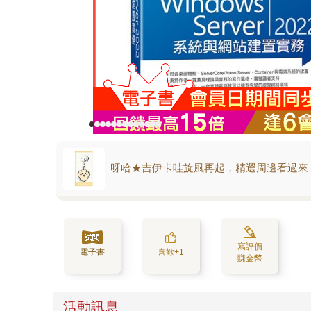
呀哈★吉伊卡哇旋風再起，精選周邊看過來
寫評價
電子書
喜歡+1
賺金幣
活動訊息