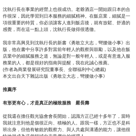
沈執行長在事業的經營上也很成功。老爺酒店一開始跟日本的合
作很深，因此學習到日本服務的細膩精神。在飯店業，細膩是一
項很重要的特質，你必須讓客人進到飯店後，就有放鬆、舒適的
感覺，而在這一點上頭，沈執行長做得很透徹。
我非常高興見到沈執行長的新書《勇敢立大志，彎腰做小事》出
版，他在書中分享許多對當前年輕人的觀察與鼓勵，以及他在飯
店業中的細膩服務之道，無論是對一般年輕人，或是有意進入服
務業的人，都是很好的指南與提醒，我在此誠心推薦。
(作者為商業發展研究院董事長、全聯福利中心總裁)
本文出自天下雜誌出版《勇敢立大志，彎腰做小事》
推薦序
有形更有心，才是真正的極致服務 嚴長壽
從我還在擔任觀光協會會長開始，認識方正已經十多年了，當時
我就注意到他是個很正向、積極的人。跟我一樣，方正也不是科
班出身，但他有敏銳的觀察力、與人共處與溝通的能力，讓他很