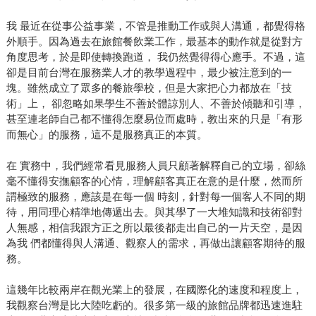
我 最近在從事公益事業，不管是推動工作或與人溝通，都覺得格
外順手。因為過去在旅館餐飲業工作，最基本的動作就是從對方
角度思考，於是即使轉換跑道， 我仍然覺得得心應手。不過，這
卻是目前台灣在服務業人才的教學過程中，最少被注意到的一
塊。雖然成立了眾多的餐旅學校，但是大家把心力都放在「技
術」上， 卻忽略如果學生不善於體諒別人、不善於傾聽和引導，
甚至連老師自己都不懂得怎麼易位而處時，教出來的只是「有形
而無心」的服務，這不是服務真正的本質。
在 實務中，我們經常看見服務人員只顧著解釋自己的立場，卻絲
毫不懂得安撫顧客的心情，理解顧客真正在意的是什麼，然而所
謂極致的服務，應該是在每一個 時刻，針對每一個客人不同的期
待，用同理心精準地傳遞出去。與其學了一大堆知識和技術卻對
人無感，相信我跟方正之所以最後都走出自己的一片天空，是因
為我 們都懂得與人溝通、觀察人的需求，再做出讓顧客期待的服
務。
這幾年比較兩岸在觀光業上的發展，在國際化的速度和程度上，
我觀察台灣是比大陸吃虧的。很多第一級的旅館品牌都迅速進駐