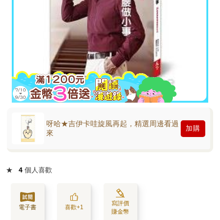
呀哈★吉伊卡哇旋風再起，精選周邊看過
加購
來
★
4
個人喜歡
寫評價
電子書
喜歡+1
賺金幣