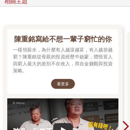
相關主題
陳重銘寫給不想一輩子窮忙的你
一樣領薪水，為什麼有人越滾越富，有人越拚越
窮？陳重銘從母親的投資經歷中啟蒙，體悟富人
與窮人最大的差別不在收入，而在金錢觀與投資
策略。
看更多