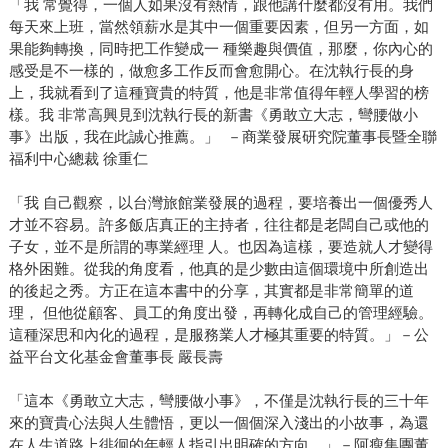
「我 常覺得，一個人如果沒有熱情，跟他講什麼都沒有用。我們
每天來上班，當然領薪水是其中一個重要因素，但另一方面，如
果能夠轉換，同時把工作變成一 種樂趣與價值，那麼，你內心的
感受是不一樣的，做愈多工作反而會愈開心。在沈執行長的身
上，我就看到了這種寶貴的特質，他是非常值得年輕人學習的榜
樣。我 非常高興見到沈執行長的新書《勇敢立大志，彎腰做小
事》出版，我在此誠心推薦。」 －商業發展研究院董事長暨全聯
福利中心總裁 徐重仁
「我 自己觀察，以台灣旅館業發展的過程，要培養出一個優秀人
才並不容易。許多飯店真正的主持者，往往都是老闆自己或他的
子女，並不是所謂的專業經理 人。也因為這樣，要造就人才變得
格外困難。從我的角度看，他真的是少數由這個環境中所創造出
的後起之秀。方正在這本書中的分享，其實都是非常簡單的道
理， 但他從顧客、員工的角度出發，再轉化成自己的管理經驗。
這種深思和內化的過程，是服務業人才極其重要的特質。」－公
益平台文化基金會董事長 嚴長壽
「這本《勇敢立大志，彎腰做小事》，不僅是沈執行長的三十年
來的寶貴心法與人生體悟，更以一個個深入淺出的小故事，為還
在人生道路上徘徊的年輕人指引出明確的方向。」－阿瘦集團董