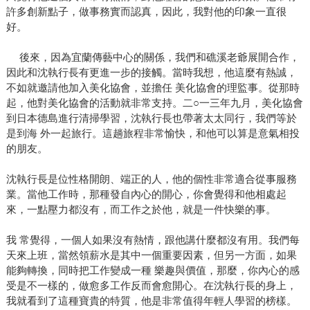
許多創新點子，做事務實而認真，因此，我對他的印象一直很
好。
後來，因為宜蘭傳藝中心的關係，我們和礁溪老爺展開合作，
因此和沈執行長有更進一步的接觸。當時我想，他這麼有熱誠，
不如就邀請他加入美化協會，並擔任 美化協會的理監事。從那時
起，他對美化協會的活動就非常支持。二○一三年九月，美化協會
到日本德島進行清掃學習，沈執行長也帶著太太同行，我們等於
是到海 外一起旅行。這趟旅程非常愉快，和他可以算是意氣相投
的朋友。
沈執行長是位性格開朗、端正的人，他的個性非常適合從事服務
業。當他工作時，那種發自內心的開心，你會覺得和他相處起
來，一點壓力都沒有，而工作之於他，就是一件快樂的事。
我 常覺得，一個人如果沒有熱情，跟他講什麼都沒有用。我們每
天來上班，當然領薪水是其中一個重要因素，但另一方面，如果
能夠轉換，同時把工作變成一種 樂趣與價值，那麼，你內心的感
受是不一樣的，做愈多工作反而會愈開心。在沈執行長的身上，
我就看到了這種寶貴的特質，他是非常值得年輕人學習的榜樣。