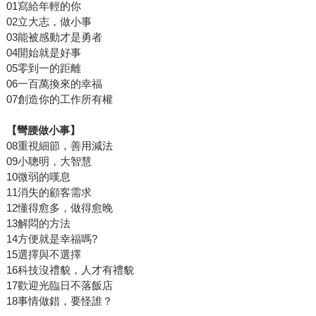
01寫給年輕的你
02立大志，做小事
03能被感動才是勇者
04開始就是好事
05零到一的距離
06一百萬換來的幸福
07創造你的工作所有權
【彎腰做小事】
08重視細節，善用減法
09小聰明，大智慧
10微弱的嘆息
11消失的顧客需求
12懂得愈多，做得愈晚
13解悶的方法
14方便就是幸福嗎?
15選擇與不選擇
16科技沒禮貌，人才有禮貌
17歡迎光臨日不落飯店
18事情做錯，要怪誰？