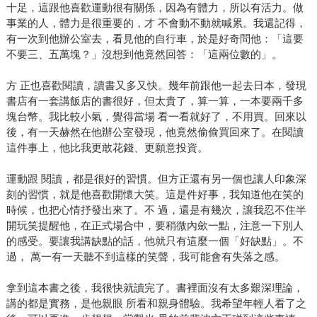
十足，這跟他喜歡運動很有關係，因為有體力，所以有活力。做
事業的人，體力是很重要的，才 不會動不動就喊累。我還記得，
有一次到他辦公室去，看見他的自行車，於是好奇問他：「這要
不要三、五萬塊？」沒想到他竟然回答：「這兩位數的」。
方 正也喜歡閱讀，讀書又多又快。幾年前跟他一起去日本，發現
書店有一套講飯店的書很好，但太貴了，算一算，一本要兩千多
塊台幣。我比較小氣，覺得當場 看一看就好了，不用買。回來以
後，有一天赫然在他辦公室發現，他竟然偷偷買回來了。在閱讀
這件事上，他比我更敢花錢、更願意投資。
運動跟 閱讀，都是很好的習慣。但方正還有另一個也讓人印象深
刻的習慣，就是他喜歡開懷大笑。這是件好事，我知道他在笑的
時候，也把心情抒發出來了。不 過，還是有幾次，讓我忍不住半
開玩笑提醒他，在正式場合中，要稍微內歛一點，注意一下別人
的感受。要讓我講缺點的話，他就只有這麼一個「好缺點」。不
過， 萬一有一天聽不到這樣的笑聲，我可能會有失落之感。
拿到這本書之後，我很快就讀完了。書裡面沒有太多艱深理論，
講的都是實務，是他親眼 所看和親身體驗。我希望年輕人看了之