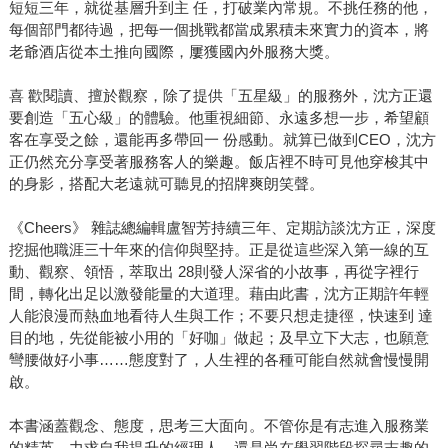
短短三年，就從基層升到主 任，打破業內常規。不挑任務的他，
每個部門都待過，把每一個挑戰都當成累積未來實力的資本，將
老爺酒店從本土推向國際，屢獲國內外服務大獎。
喜 歡閱讀、擅於觀察，除了提供「五星級」的服務外，沈方正還
要創造「五心級」的體驗。他重視細節、永遠多想一步，希望顧
客在享受之餘，還能再多帶回一 份感動。就算已做到CEO，沈方
正仍然充分享受著服務客人的樂趣。飯店裡不時可見他穿梭其中
的身影，搭配大老遠就可聽見的招牌爽朗笑聲。
《Cheers》 雜誌總編輯盧智芳持續三年、定期訪談沈方正，深度
挖掘他職涯三十年來的信仰與堅持。正是從這些深入第一線的互
動、觀察、領悟，萃取出 28則發人深省的小故事，再從字裡行
間，轉化出足以激發能量的大道理。藉由此書，沈方正期許年輕
人能浪漫而熱血地看待人生與工作；不要只想走捷徑，快速到 達
目的地，先從能被小用的「好咖」做起；及早立下大志，也願意
彎腰做好小事……態度對了，人生裡的各種可能自然就會慢慢開
啟。
本書涵蓋觀念、態度，思考三大面向。不管你是有志進入服務業
的精英、力求自我提升的經理人，還是尚在學習階段探尋志趣的