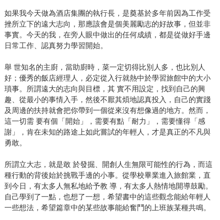
如果我今天做為酒店集團的執行長，是奠基於多年前因為工作受
挫所立下的遠大志向，那應該會是個美麗勵志的好故事，但並非
事實。今天的我，在旁人眼中做出的任何成績，都是從做好手邊
日常工作、認真努力學習開始。
舉 世知名的主廚，當助廚時，菜一定切得比別人多，也比別人
好；優秀的飯店經理人，必定從入行就熱中於學習旅館中的大小
瑣事。所謂遠大的志向與目標，其 實不用設定，找到自己的興
趣、從最小的事情入手，然後不厭其煩地認真投入，自己的實踐
及周邊的扶持就會把你帶到一個從來沒有想像過的地方。然而，
這一切需 要有個「開始」，需要有點「耐力」，需要懂得「感
謝」，肯在未知的路途上如此嘗試的年輕人，才是真正的不凡與
勇敢。
所謂立大志，就是敢 於發掘、開創人生無限可能性的行為，而這
種行動的背後始於挑戰手邊的小事。從學校畢業進入旅館業，直
到今日，有太多人無私地給予教 導，有太多人熱情地開導鼓勵。
自己學到了一點，也想了一想，希望書中的這些觀念能給年輕人
一些想法，希望篇章中的某些故事能給奮鬥的上班族某種共鳴。