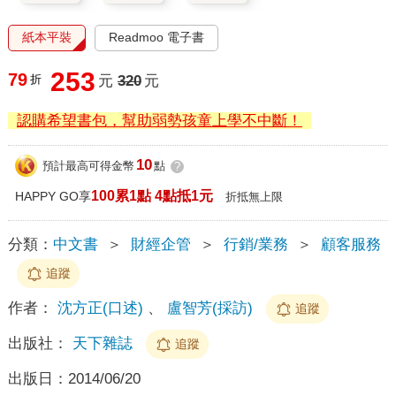
紙本平裝
Readmoo 電子書
253
79
折
元
320
元
認購希望書包，幫助弱勢孩童上學不中斷！
10
預計最高可得金幣
點
?
100累1點 4點抵1元
HAPPY GO享
折抵無上限
分類：
中文書
＞
財經企管
＞
行銷/業務
＞
顧客服務
追蹤
作者：
沈方正(口述)
、
盧智芳(採訪)
追蹤
出版社：
天下雜誌
追蹤
出版日：
2014/06/20