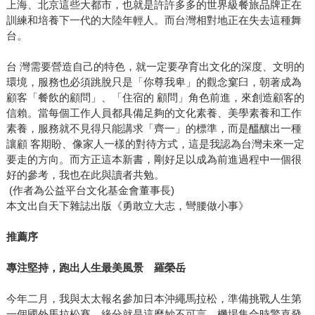
上海、北京這些大都市，也就是許許多多的世界級餐旅品牌正在
訓練和培養下一代的大陸年輕人。而台灣相對地正在失去這種舞
台。
台 灣需要營造自己的特色，就一定要孕育出文化的深度、文明的
環境，服務也必須跳脫只是「你尊我卑」的觀念窠臼，朝著成為
顧客「餐飲的顧問」、「住宿的 顧問」角色前進，來創造顧客的
信賴。當每個工作人員都具備足夠的文化素養、美學素養和工作
素養，服務就不見得只能講求「齊一」的標準，而是醞釀出一種
讓顧 客期盼、像家人一樣的對待方式，這是我認為台灣未來一定
要走的方向。而方正這本新書，剛好足以成為前進過程中一個很
好的參考，我也在此與讀者共勉。
(作者為公益平台文化基金會董事長)
本文出自天下雜誌出版《勇敢立大志，彎腰做小事》
推薦序
專注堅持，跑出人生最美風景 羅榮岳
今年二月，我與太太報名參加日本沖繩馬拉松，準備挑戰人生第
一個國外馬拉松賽。緣分就是這麼妙不可言，機場集合時驚喜發