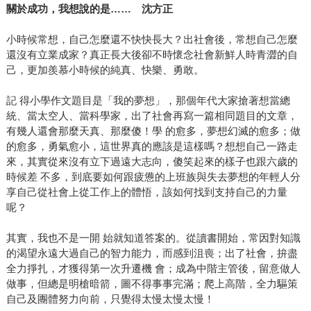
關於成功，我想說的是…… 沈方正
小時候常想，自己怎麼還不快快長大？出社會後，常想自己怎麼
還沒有立業成家？真正長大後卻不時懷念社會新鮮人時青澀的自
己，更加羨慕小時候的純真、快樂、勇敢。
記 得小學作文題目是「我的夢想」，那個年代大家搶著想當總
統、當太空人、當科學家，出了社會再寫一篇相同題目的文章，
有幾人還會那麼天真、那麼傻！學 的愈多，夢想幻滅的愈多；做
的愈多，勇氣愈小，這世界真的應該是這樣嗎？想想自己一路走
來，其實從來沒有立下過遠大志向，傻笑起來的樣子也跟六歲的
時候差 不多，到底要如何跟疲憊的上班族與失去夢想的年輕人分
享自己從社會上從工作上的體悟，該如何找到支持自己的力量
呢？
其實，我也不是一開 始就知道答案的。從讀書開始，常因對知識
的渴望永遠大過自己的智力能力，而感到沮喪；出了社會，拚盡
全力掙扎，才獲得第一次升遷機 會；成為中階主管後，留意做人
做事，但總是明槍暗箭，圖不得事事完滿；爬上高階，全力驅策
自己及團體努力向前，只覺得太慢太慢太慢！