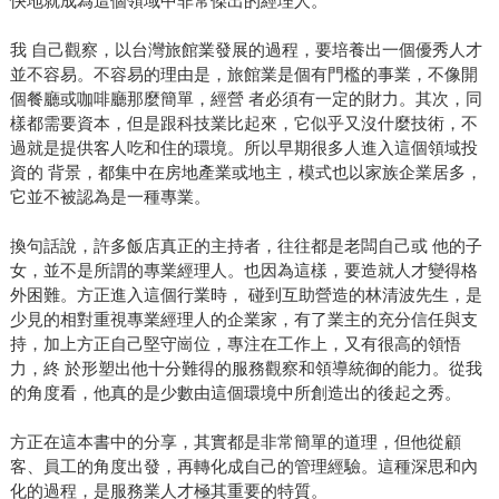
快地就成為這個領域中非常傑出的經理人。
我 自己觀察，以台灣旅館業發展的過程，要培養出一個優秀人才
並不容易。不容易的理由是，旅館業是個有門檻的事業，不像開
個餐廳或咖啡廳那麼簡單，經營 者必須有一定的財力。其次，同
樣都需要資本，但是跟科技業比起來，它似乎又沒什麼技術，不
過就是提供客人吃和住的環境。所以早期很多人進入這個領域投
資的 背景，都集中在房地產業或地主，模式也以家族企業居多，
它並不被認為是一種專業。
換句話說，許多飯店真正的主持者，往往都是老闆自己或 他的子
女，並不是所謂的專業經理人。也因為這樣，要造就人才變得格
外困難。方正進入這個行業時， 碰到互助營造的林清波先生，是
少見的相對重視專業經理人的企業家，有了業主的充分信任與支
持，加上方正自己堅守崗位，專注在工作上，又有很高的領悟
力，終 於形塑出他十分難得的服務觀察和領導統御的能力。從我
的角度看，他真的是少數由這個環境中所創造出的後起之秀。
方正在這本書中的分享，其實都是非常簡單的道理，但他從顧
客、員工的角度出發，再轉化成自己的管理經驗。這種深思和內
化的過程，是服務業人才極其重要的特質。