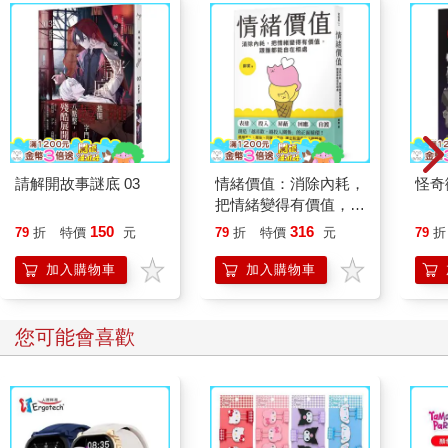
請解開故事謎底 03
情緒價值：消除內耗，
怪奇
把情緒變得有價值，跟
誰都能自在相處
150
316
79
折
特價
元
79
折
特價
元
79
折
加入購物車
加入購物車
您可能會喜歡