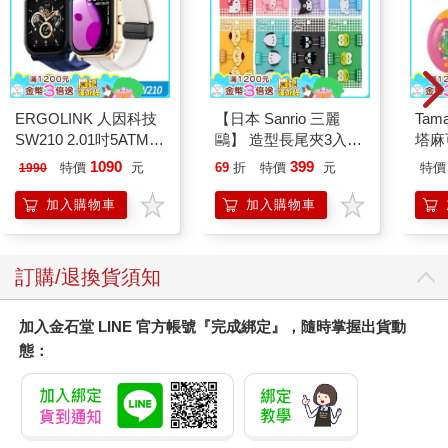
ERGOLINK 人因科技
【日本 Sanrio 三麗
Tam
SW210 2.01吋5ATM游
鷗】 造型長尾夾3入組
塔麻
泳心率血氧藍牙通話腕
(8款可選) 凱蒂貓 Hello
園系
1090
399
特價
元
69
折
特價
元
特價
1990
錶
Kitty 庫洛米 布丁狗 酷
地冰
企鵝
加入購物車
加入購物車
訂購/退換貨須知
加入金石堂 LINE 官方帳號『完成綁定』，隨時掌握出貨動
態：