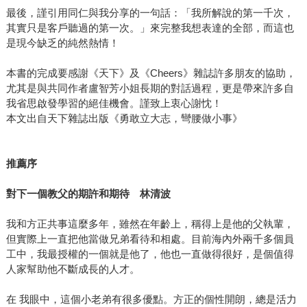
最後，謹引用同仁與我分享的一句話：「我所解說的第一千次，
其實只是客戶聽過的第一次。」來完整我想表達的全部，而這也
是現今缺乏的純然熱情！
本書的完成要感謝《天下》及《Cheers》雜誌許多朋友的協助，
尤其是與共同作者盧智芳小姐長期的對話過程，更是帶來許多自
我省思啟發學習的絕佳機會。謹致上衷心謝忱！
本文出自天下雜誌出版《勇敢立大志，彎腰做小事》
推薦序
對下一個教父的期許和期待 林清波
我和方正共事這麼多年，雖然在年齡上，稱得上是他的父執輩，
但實際上一直把他當做兄弟看待和相處。目前海內外兩千多個員
工中，我最授權的一個就是他了，他也一直做得很好，是個值得
人家幫助他不斷成長的人才。
在 我眼中，這個小老弟有很多優點。方正的個性開朗，總是活力