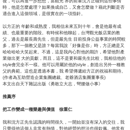
後，可以再進一步想想，當觀光 界的前輩沈方正碰到這些事情
時，他是怎麼處理？如果換成自己，又會怎麼做？藉此判斷是否
適合進入這個領域，是很實在的一項指針。
以方正的 年齡和成熟度，我相信未來五到十年，會是他最有成
績、也最重要的階段。有時候和他聊起，台灣觀光飯店業的教
父，過去是嚴長壽先生，但是嚴先生 目前投身公益事業的時間較
多，那下一個教父是誰？每當我說「好像是你」時，方正總是又
哈哈哈哈大笑起來。不過，這是我內心對他的期許，希望他對產
業做出更 大的貢獻，而且，這不是要和嚴先生比較，我相信他的
style會完全不一樣。他可以用屬於他的style，創造出另外一種教
父的典範。這也是透過本書，我 希望傳遞給方正的祝福和期待。
(作者為互助營造企業集團總裁、老爺酒店集團董事長)
本文出自天下雜誌出版《勇敢立大志，彎腰做小事》
推薦序
把工作變成一種樂趣與價值 徐重仁
我和沈方正先生認識的時間很久，一開始並沒有深入的交往，我
只覺得他這個人非常有熱情，對他經營的想法也很欽佩。他常有