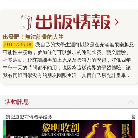
出發吧！無法計畫的人生
2014/09/08
我自己的大學生涯可以說是在充滿無限樂趣及
可能性中渡過，參加任何可以參加的運動比賽、藝文體驗、
社團活動、校隊訓練再加上原系及跨科系的學習，好像四年
中每一天的時間都不夠用，也因為這樣跨界的學習體驗，讓
我有同班同學沒有的朋友圈跟生活，其實自己原先計畫畢業
之後出國留學，希望有機會在大學任教，但是參與實際學習
過程中體認了做研究及教學工作，不會是未來自己喜歡工作
後，其實也很徬徨，在失去新目標的情況下，畢業後誤打誤
活動訊息
撞進入了旅館服務業，一不留神已經快樂的服務近三十年，
而且每天還保持心情愉快，想想很不容易！ 常常會有年輕人
讀懂全球首富極限思維
問我如何找到最適合自己的工作？什麼才是職涯開始最佳的
選擇？在經過長期的努力與探索，我認為保有正面思考能
力、熱切的學習心以及積極參與的態度，比「如何尋找最佳