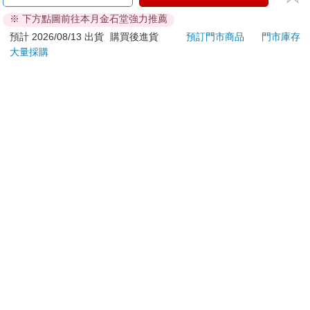
刀…等）
※ 下方點圖前往本月金石堂強力推薦
若非上列種類商品，均享有到貨7天的猶豫期（含例假
日）。
預計 2026/08/13 出貨
購買後進貨
預訂門市商品
門市庫存
大量採購
辦理退換貨時，商品（組合商品恕無法接受單獨退貨）必須
是您收到商品時的原始狀態（包含商品本體、配件、贈品、
保證書、所有附隨資料文件及原廠內外包裝…等），請勿直
接使用原廠包裝寄送，或於原廠包裝上黏貼紙張或書寫文
字。
退回商品若無法回復原狀，將請您負擔回復原狀所需費用，
嚴重時將影響您的退貨權益。