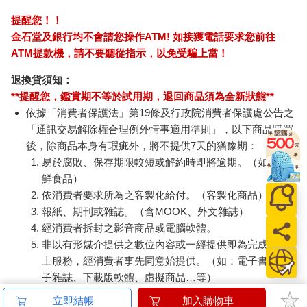
提醒您！！
金石堂及銀行均不會請您操作ATM! 如接獲電話要求您前往
ATM提款機，請不要聽從指示，以免受騙上當！
退換貨須知：
**提醒您，鑑賞期不等於試用期，退回商品須為全新狀態**
依據「消費者保護法」第19條及行政院消費者保護處公告之
「通訊交易解除權合理例外情事適用準則」，以下商品購買
後，除商品本身有瑕疵外，將不提供7天的猶豫期：
易於腐敗、保存期限較短或解約時即將逾期。（如：生
鮮食品）
依消費者要求所為之客製化給付。（客製化商品）
報紙、期刊或雜誌。（含MOOK、外文雜誌）
經消費者拆封之影音商品或電腦軟體。
非以有形媒介提供之數位內容或一經提供即為完成之線
上服務，經消費者事先同意始提供。（如：電子書、電
子雜誌、下載版軟體、虛擬商品…等）
已拆封之個人衛生用品。（如：內衣褲、刮鬍刀、除毛
立即結帳
加入購物車