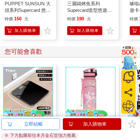
PUPPET SUNSUN 大
三麗鷗烤焦系列
哆啦A
頭系列Supercard 悠遊
Supercard造型悠遊卡-
遊卡
卡-SUNSUN【受託代
酷洛米【受託代銷】
代銷
150
190
特價
元
特價
元
特價
銷】
加入購物車
加入購物車
您可能會喜歡
【Timo】黑色鏡面充
IMPACT 獨角獸水壺
【電
立即結帳
加入購物車
電式數位體重計
500ML#粉色
是怎
※ 下方點圖前往本月金石堂強力推薦
IM00B11PK
490
359
特價
元
特價
元
特價
690