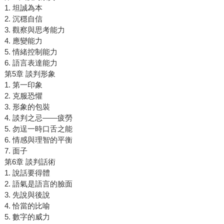
1. 坦誠為本
2. 沉穩自信
3. 觀察與思考能力
4. 應變能力
5. 情緒控制能力
6. 語言表達能力
第5章 談判形象
1. 第一印象
2. 克服恐懼
3. 形象的包裝
4. 談判之忌——疲勞
5. 勿逞一時口舌之能
6. 情感與理智的平衡
7. 面子
第6章 談判話術
1. 說話要得體
2. 語氣是語言的臉面
3. 先說與後說
4. 恰當的比喻
5. 數字的威力