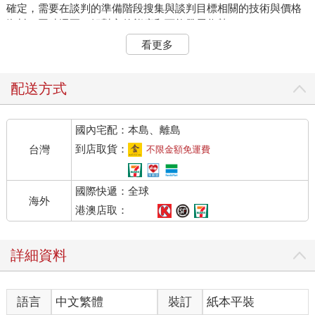
確定，需要在談判的準備階段搜集與談判目標相關的技術與價格
資料，同時還要了解對方的態度和可能發展趨勢。
看更多
因此，準備階段時是否確定目標，是決定整個談判成敗的關鍵。
遠在你坐在談判桌之前，那些你所做的以及沒做的，就已經決定
了你在談判中的表現。
配送方式
鮑伯先生家的那部老冰箱已經壞了，也不可能修復了，於是他決
國內宅配：本島、離島
定去買台新的。 他從存摺中取出僅有的450.00美元。 也就是說，
要買一台新的冰箱，他最多只能出到450.00美元。
到店取貨：
台灣
不限金額免運費
他再三選擇，後來在全美電器商店看中了一台標價489.95美元的
國際快遞：全球
冰箱。 他很喜歡。 你知道，全美電器商店是明碼標價的商店，他
海外
們不跟客人講價。 可是，最後鮑伯先生就是用他僅有的450.00美
港澳店取：
元買到了這台心愛的冰箱。
詳細資料
他達到了目標，那是因為他先定出了目標。
「理想目標」就是希望得到的目標——即達到了此目標，對己方
語言
中文繁體
裝訂
紙本平裝
的利益將大有好處；如果未達到，也不至於損害己方的利益。