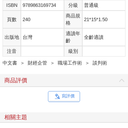
ISBN
9789863169734
分級
普通級
一位熱氣球探險專家計劃從倫敦飛往巴黎。 他對自己此次行動的
目標，做了以下詳細的劃分——
商品規
頁數
240
21*15*1.50
• 我希望能順利抵達巴黎。
格
• 能在法國著陸就已經不錯了。
• 其實，只要不掉到英吉利海峽，我就心滿意足了。
適讀年
出版地
台灣
全齡適讀
•
齡
注意：談判是從實際出發的，理想目標固然要遵循「求乎其上，
注音
級別
得乎其中」的原則，但絕不是漫天要價、無理取鬧。
中文書
＞
財經企管
＞
職場工作術
＞
談判術
星期六，我到菜市上買小黃瓜。 小販甲開價一斤50元，不能還
價。 這可激怒了我。 小販乙要價一斤60元，但可以講價，通過講
價我把價格壓到50元，高興地買了兩斤。 此外，我還帶著砍價成
商品評價
功的喜悅，買了他一大把三星蔥呢！
同樣都是50元，我為什麼還願意磨老半天嘴皮子去買要價60元的
寫評價
呢？ 因為小販乙的價格有個目標區間——最高60元是他的理想目
標，最低50元是他的終極目標——這種目標區間的設定能讓我心
理上接受。
相關主題
史密斯夫婦在一個星期天，在一本雜誌上見到一只造型十分精美