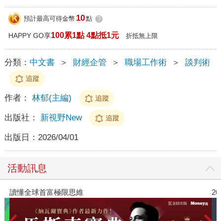
10
預計最高可得金幣
點
?
100累1點 4點抵1元
HAPPY GO享
折抵無上限
分類：
中文書
＞
財經企管
＞
職場工作術
＞
談判術
追蹤
作者：
林郁(主編)
追蹤
出版社：
新視野New
追蹤
出版日：
2026/04/01
活動訊息
讀懂全球首富極限思維
2