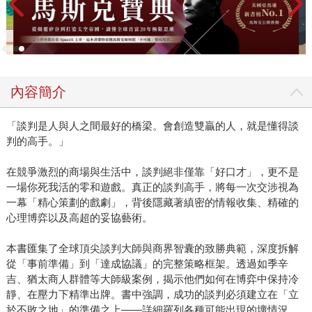
內容簡介
「談判是人與人之間最好的橋梁。會創造雙贏的人，就是懂得談
判的高手。」
在競爭激烈的商場與生活中，談判絕非僅靠「好口才」，更不是
一場你死我活的零和遊戲。真正的談判高手，將每一次交涉視為
一幕「精心策劃的戲劇」，背後隱藏著縝密的情報收集、精確的
心理博弈以及高超的妥協藝術。
本書匯集了全球頂尖談判大師與商界智囊的致勝典範，深度拆解
從「事前準備」到「達成協議」的完整策略框架。透過如季辛
吉、猶太商人群體等大師級案例，揭示他們如何在博弈中保持冷
靜、在壓力下精準出牌。書中強調，成功的談判必須建立在「立
於不敗之地」的準備之上——詳細羅列各種可能出現的壞情況，