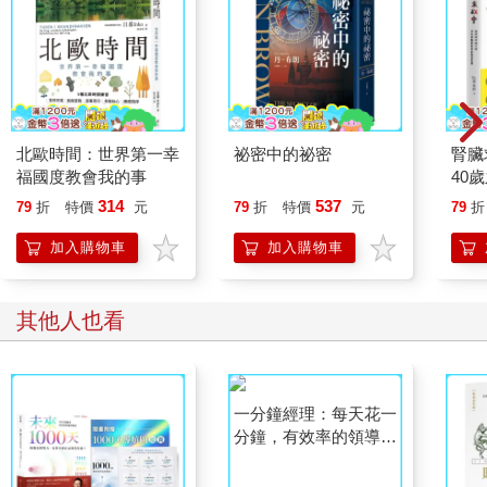
北歐時間：世界第一幸
祕密中的祕密
腎臟
福國度教會我的事
40
就告
314
537
79
折
特價
元
79
折
特價
元
79
折
加入購物車
加入購物車
其他人也看