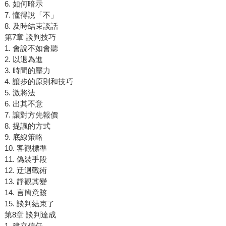
6. 如何暗示
7. 懂得說「不」
8. 及時結束談話
第7章 談判技巧
1. 會說不如會聽
2. 以退為進
3. 時間的壓力
4. 讓步的原則和技巧
5. 激將法
6. 出其不意
7. 讓對方先報價
8. 提議的方式
9. 底線策略
10. 客觀標準
11. 偽裝手段
12. 迂迴戰術
13. 靜觀其變
14. 言簡意賅
15. 談判結束了
第8章 談判達成
1. 建立信任