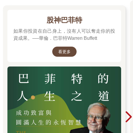
的古玩鐘。 這正是他們最喜歡的那種。 他們甚至商量著把它擺到
壁爐上還是客廳的茶几上。
股神巴菲特
於是，他們決定即刻出發去買這只鐘。 他們希望能用五百美元買
如果你投資在自己身上，沒有人可以奪走你的投
回它。
資成果。──華倫．巴菲特Warren Buffett
找了很久，總算在一家古董店找到了那玩藝兒。 「就是它！」妻
子高興地叫起來。 但鐘的標價可嚇住了他們，價格是七百五十美
看更多
元。
試一下吧！ 丈夫帶著些沮喪，去和老闆商量：「這只鐘⋯⋯我很
喜歡，我和我妻子都很喜歡！你能不能打個折扣賣給我們？我想
給它出個價。你看四百五十美元怎麼樣？」
說完，他下意識地往後縮了一下，因為他怕老闆憤怒的聲音會夾
著唾液星子往他飛來。 但是，老闆連眼睛都沒眨一下，「好吧，
給你啦！」
史密斯夫婦會興高采烈嗎？ 不會的。 他們的反應不外乎兩種：我
應該再出低些的！ 這鐘是不是有毛病呀？ 這從他們在回家路上的