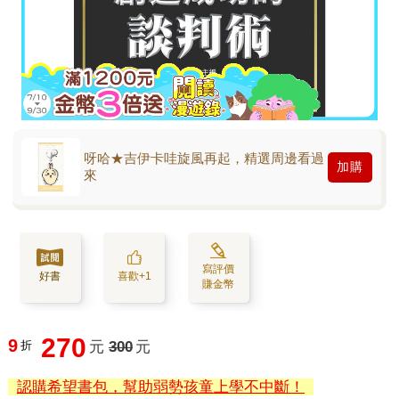
呀哈★吉伊卡哇旋風再起，精選周邊看過
加購
來
寫評價
好書
喜歡+1
賺金幣
270
9
折
元
300
元
認購希望書包，幫助弱勢孩童上學不中斷！