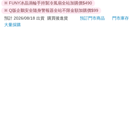
※ FUNY冰晶渦輪手持製冷風扇全站加購價$490
加入購物車
加入購物車
※ Q版企鵝安全隨身警報器全站不限金額加購價$99
預計 2026/08/18 出貨
購買後進貨
預訂門市商品
門市庫存
大量採購
訂購/退換貨須知
加入金石堂 LINE 官方帳號『完成綁定』，隨時掌握出貨動
態：
提醒您！！
金石堂及銀行均不會請您操作ATM! 如接獲電話要求您前往
ATM提款機，請不要聽從指示，以免受騙上當！
退換貨須知：
**提醒您，鑑賞期不等於試用期，退回商品須為全新狀態**
依據「消費者保護法」第19條及行政院消費者保護處公告之