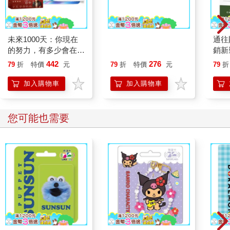
未來1000天：你現在
一分鐘經理：每天花一
通往
的努力，有多少會在AI
分鐘，有效率的領導並
銷新
時代失效？37 位實踐
激勵跟你肩並肩的夥伴
442
276
79
折
特價
元
79
折
特價
元
79
折
者寫給你的應對指南
（全新改版）
《隨書珍藏》〈1000
加入購物車
加入購物車
天導航圖〉拉頁
您可能也需要