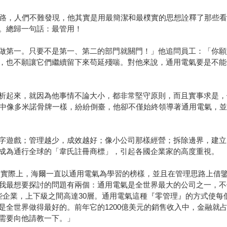
之路，人們不難發現，他其實是用最簡潔和最樸實的思想詮釋了那些
。總歸一句話：最管用！
做第一。只要不是第一、第二的部門就關門！」他追問員工：「你願
，也不願讓它們繼續留下來苟延殘喘。對他來說，通用電氣要是不能
析起來，就因為他事情不論大小，都非常堅守原則，而且實事求是，
濟中像多米諾骨牌一樣，紛紛倒臺，他卻不僅始終領導著通用電氣，
字遊戲；管理越少，成效越好；像小公司那樣經營；拆除邊界，建立
成為通行全球的「韋氏註冊商標」，引起各國企業家的高度重視。
說：「實際上，海爾一直以通用電氣為學習的榜樣，並且在管理思路上
我最想要探討的問題有兩個：通用電氣是全世界最大的公司之一，不
些企業，上下級之間高達30層。通用電氣這種『零管理』的方式使每
全世界做得最好的。前年它的1200億美元的銷售收入中，金融就占
需要向他請教一下。」