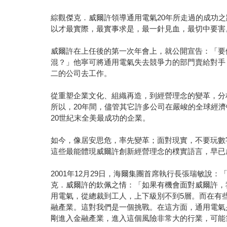
綜觀傑克．威爾許領導通用電氣20年所走過的成功
以才最實際，最實事求是，最一針見血，最切中要害
威爾許在上任後的第一次年會上，就公開宣告：「要
混？」他寧可將通用電氣失去競爭力的部門賣給對手
二的公司去工作。
從重塑企業文化、組織再造，到經營理念的變革，分
所以，20年間，儘管其它許多公司在嚴峻的全球經
20世紀末全美最成功的企業。
如今，像居安思危，率先變革；面對現實，不要玩數
這些最能體現威爾許創新經營理念的樸實語言，早已
2001年12月29日，海爾集團首席執行長張瑞敏
克．威爾許的欽佩之情：「如果有機會面對威爾許，
用電氣，從總裁到工人，上下級別不到5層。而在有
融產業。這對我們是一個挑戰。在這方面，通用電氣是
剛進入金融產業，進入這個風險非常大的行業，可能