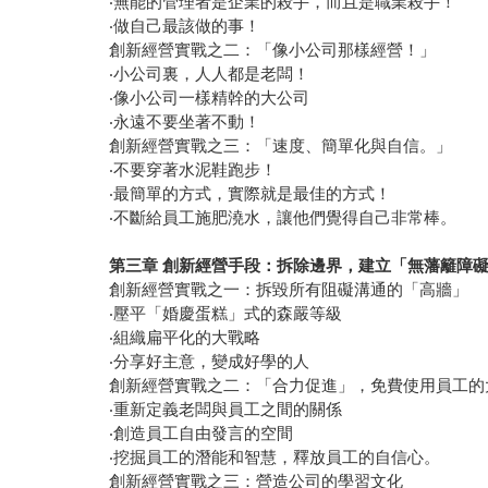
‧無能的管理者是企業的殺手，而且是職業殺手！
‧做自己最該做的事！
創新經營實戰之二：「像小公司那樣經營！」
‧小公司裏，人人都是老闆！
‧像小公司一樣精幹的大公司
‧永遠不要坐著不動！
創新經營實戰之三：「速度、簡單化與自信。」
‧不要穿著水泥鞋跑步！
‧最簡單的方式，實際就是最佳的方式！
‧不斷給員工施肥澆水，讓他們覺得自己非常棒。
第三章
創新經營手段：拆除邊界，建立「無藩籬障
創新經營實戰之一：拆毀所有阻礙溝通的「高牆」
‧壓平「婚慶蛋糕」式的森嚴等級
‧組織扁平化的大戰略
‧分享好主意，變成好學的人
創新經營實戰之二：「合力促進」，免費使用員工
‧重新定義老闆與員工之間的關係
‧創造員工自由發言的空間
‧挖掘員工的潛能和智慧，釋放員工的自信心。
創新經營實戰之三：營造公司的學習文化