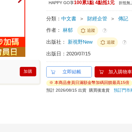
100累1點 4點抵1元
HAPPY GO享
折抵無
分類：
中文書
＞
財經企管
＞
傳記
作者：
林郁
追蹤
?
出版社：
新視野New
追蹤
?
出版日：
2020/07/15
加購
立即結帳
加入購物車
※ 本商品會員日滿額金幣加碼回饋最高15倍
預計 2026/08/15 出貨
購買後進貨
預訂門市