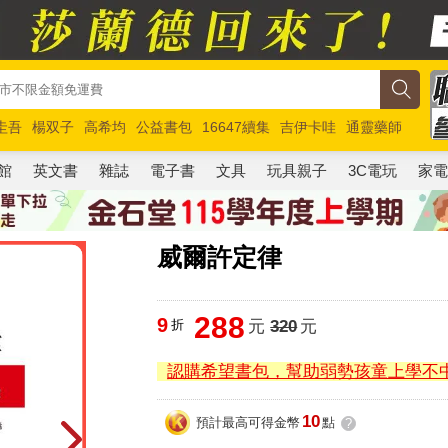
圭吾
楊双子
高希均
公益書包
16647續集
吉伊卡哇
通靈藥師
路邊攤新作
馬斯克
玩具總動員5
超慢跑
館
英文書
雜誌
電子書
文具
玩具親子
3C電玩
家
威爾許定律
288
9
折
元
320
元
認購希望書包，幫助弱勢孩童上學不
10
預計最高可得金幣
點
?