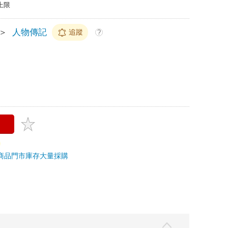
上限
＞
人物傳記
追蹤
?
商品
門市庫存
大量採購