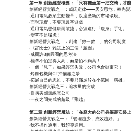
第一章
創新經營概要：「只有穩坐第一把交椅，才
創新經營實戰之一：威氏定律―—居安思危，率先
‧通用電氣必須主動變革，以適應新的市場環境。
‧面對現實，不要玩數字遊戲
‧通用電氣想健康而敏捷，必須進行『瘦身』手術。
‧變革不是猛虎！
創新經營實戰之二：創建「數一數二」的公司制度
‧《富比士》雜誌上的三個「魔圈」
‧威爾許3個圓圈的思考法
‧標準不怕定得太高，而是怕不夠高！
‧一個『兒子』如果經營失敗，公司也會拋棄它！
‧烤麵包機與CT掃描器之爭
‧拓展自己的思維，不要只滿足於在小範圍「稱雄」
創新經營實戰之三：追求量的突破
‧併購美國無線電公司
‧一夜之間完成的超級「飛越」
第二章
創新經營魔法：「在龐大的公司身軀裏安裝
創新經營實戰之一：「管理越少，成效越好。」
‧我不操作通用，我領導通用。