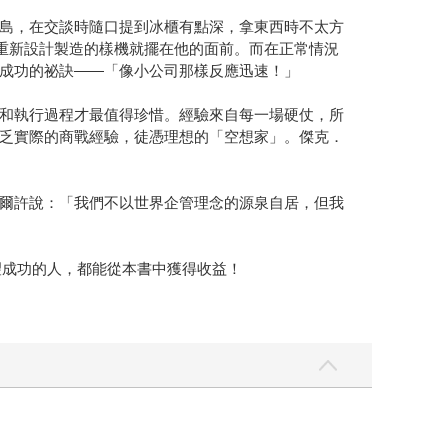
島，在交談時隨口提到冰櫃有點深，拿東西時不太方
求重新設計製造的樣機就擺在他的面前。而在正常情況
成功的祕訣―—「像小公司那樣反應迅速！」
和執行過程才最值得珍惜。經驗來自每一場硬仗，所
乏實際的商戰經驗，徒憑理想的「空想家」。傑克．
爾許說：「我們不以世界企管理念的源泉自居，但我
望成功的人，都能從本書中獲得收益！