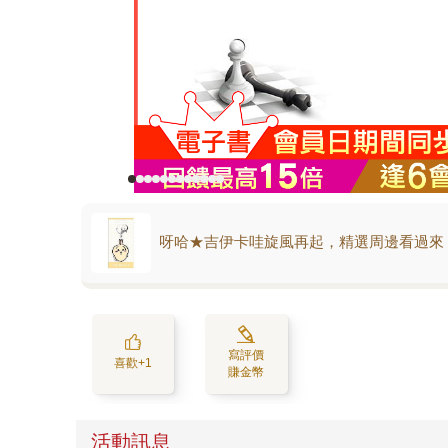
呀哈★吉伊卡哇旋風再起，精選周邊看過來
寫評價
喜歡+1
賺金幣
活動訊息