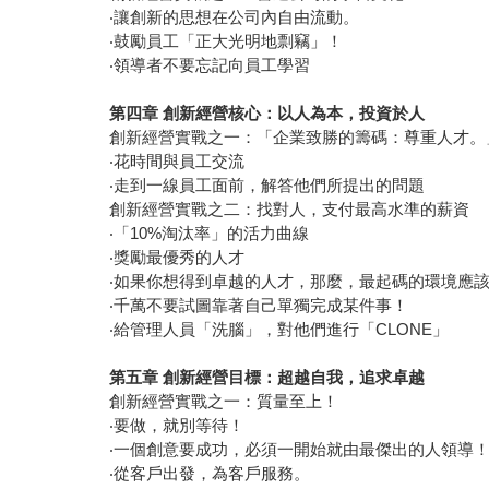
‧讓創新的思想在公司內自由流動。
‧鼓勵員工「正大光明地剽竊」！
‧領導者不要忘記向員工學習
第四章
創新經營核心：以人為本，投資於人
創新經營實戰之一：「企業致勝的籌碼：尊重人才
‧花時間與員工交流
‧走到一線員工面前，解答他們所提出的問題
創新經營實戰之二：找對人，支付最高水準的薪資
‧「10%淘汰率」的活力曲線
‧獎勵最優秀的人才
‧如果你想得到卓越的人才，那麼，最起碼的環境應
‧千萬不要試圖靠著自己單獨完成某件事！
‧給管理人員「洗腦」，對他們進行「CLONE」
第五章
創新經營目標：超越自我，追求卓越
創新經營實戰之一：質量至上！
‧要做，就別等待！
‧一個創意要成功，必須一開始就由最傑出的人領導
‧從客戶出發，為客戶服務。