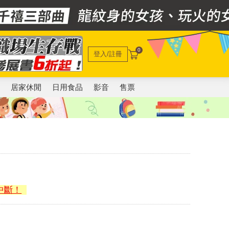
0
登入/註冊
電
居家休閒
日用食品
影音
售票
中斷！