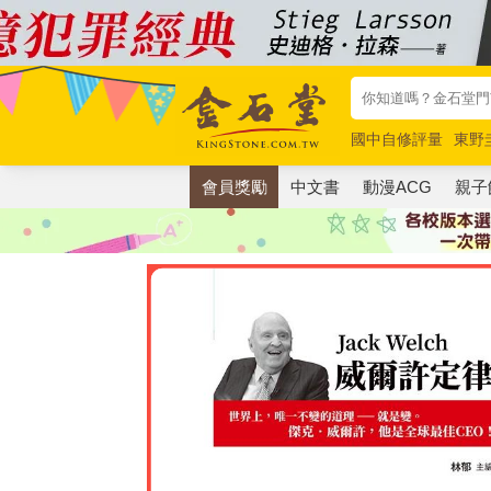
國中自修評量
東野
唯紅花綻放
奧德賽
會員獎勵
中文書
動漫ACG
親子