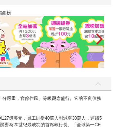
讀懂全球首富極
重疊十分嚴重，官僚作風、等級觀念盛行。它的不良債務
127億美元，員工則從40萬人削減至30萬人，連續5
讚譽為20世紀最成功的首席執行長、「全球第一CE