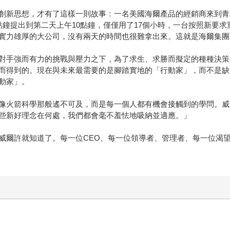
創新思想，才有了這樣一則故事：一名美國海爾產品的經銷商來到青
點鐘提出到第二天上午10點鐘，僅僅用了17個小時，一台按照新要
實力雄厚的大公司，沒有兩天的時間也很難拿出來。這就是海爾集團
對手強而有力的挑戰與壓力之下，為了求生、求勝而擬定的種種決策
而得到的。現在與未來最需要的是腳踏實地的「行動家」，而不是缺
動家」。
像火箭科學那般遙不可及，而是每一個人都有機會接觸到的學問。威
些新好理念在何處，我們都會毫不羞怯地吸納並適應。」
威爾許就知道了。每一位CEO、每一位領導者、管理者、每一位渴