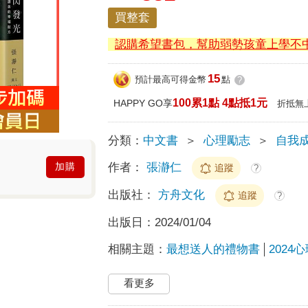
買整套
認購希望書包，幫助弱勢孩童上學不
15
預計最高可得金幣
點
?
100累1點 4點抵1元
HAPPY GO享
折抵無
分類：
中文書
＞
心理勵志
＞
自我
作者：
張瀞仁
加購
追蹤
?
出版社：
方舟文化
追蹤
?
出版日：
2024/01/04
相關主題：
最想送人的禮物書
2024
看更多