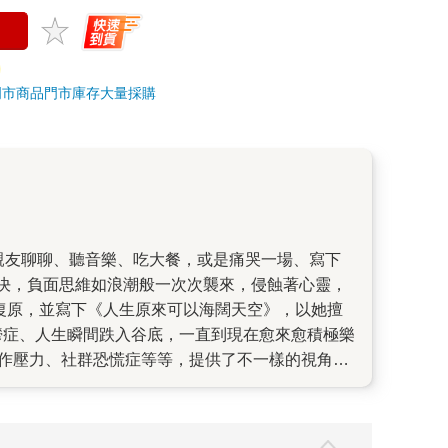
門市商品
門市庫存
大量採購
決，負面思維如浪潮般一次次襲來，侵蝕著心靈，
復原，並寫下《人生原來可以海闊天空》，以她擅
鬱症、人生瞬間跌入谷底，一直到現在愈來愈積極樂
、工作壓力、社群恐慌症等等，提供了不一樣的視角，
畫和文字解說，讀者可以更加認識自己的心理狀態，
等等，相信能為讀者帶來煥然一新的生活模式。 編
束縛。然而生命中不會永遠都是壞日子，當好日子