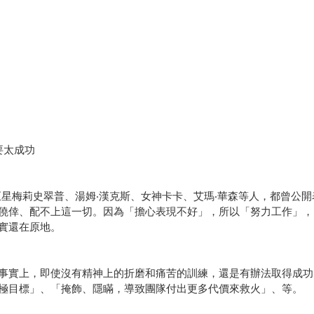
要太成功
巨星梅莉史翠普、湯姆‧漢克斯、女神卡卡、艾瑪‧華森等人，都曾公
僥倖、配不上這一切。因為「擔心表現不好」，所以「努力工作」，
實還在原地。
事實上，即使沒有精神上的折磨和痛苦的訓練，還是有辦法取得成功
極目標」、「掩飾、隱瞞，導致團隊付出更多代價來救火」、等。