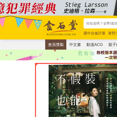
國中自修評量
東野
唯紅花綻放
奧德賽
會員獎勵
中文書
動漫ACG
親子