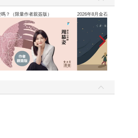
空》猶如一劑強心針，它讓我們意識到，只要是人都
會和作者一樣，牽住我們的手大步向前。 如果之後
，我還值得被愛嗎？（限量作者親簽版）
2026年8月金
定不懈地承諾，未來是值得期待的？ 我會告訴他，