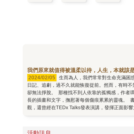
我們原來就值得被溫柔以待，人生，本就該
2024/02/05
生而為人，我們常常對生命充滿困惑，不曉得下一步該怎麼走。大部分我們都能好好抒發心情：找親友聊聊、聽音樂、吃大餐，或是痛哭一場、寫下
日記、追劇，過不久就能恢復從前。然而，有時不
卻無法掙脫。 那種找不到人依靠的孤獨感，作者
長的插畫和文字，撫慰著每個傷痕累累的靈魂。 
觀，還曾經在TEDx Talks發表演講，發揮
讓讀者重新反思自己的日常生活，進而讓自己感覺
也能試著實踐作者提供的照護方法，像是「如何修
這本書的時候，我不斷回想起自己的過往。曾經我
活動訊息