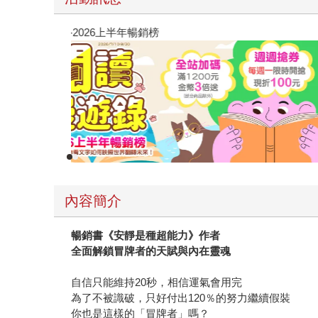
忽然降臨、感受到幸福的那一刻便領悟到，對未來
經歷過傷痛。我們不可能無時無刻保持開朗，但只
閱讀漫遊錄-2026上半年暢銷榜
有人問我，有沒有這樣一本書，它能傾聽悲傷、溫
《人生原來可以海闊天空》就是。
內容簡介
暢銷書《安靜是種超能力》作者
全面解鎖冒牌者的天賦與內在靈魂
自信只能維持20秒，相信運氣會用完
為了不被識破，只好付出120％的努力繼續假裝
你也是這樣的「冒牌者」嗎？