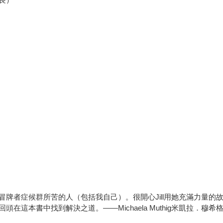
牌者症候群所苦的人（包括我自己）。很開心Jill用她充滿力量的
在這本書中找到解決之道。——Michaela Muthig米凱拉．