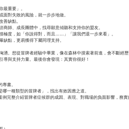
你最重要」。
或面對失敗的風險，就一步步地做。
改善缺點。
諮商師、成長團體中，找尋願意傾聽和支持你的盟友。
積極度，如「你說得對，而且……」「讓我們退一步來看」。
曝缺點，更易獲得下屬同理支持。
洶湧。想從冒牌者經驗中畢業，像在森林中摸索著前進，會不斷經歷
引導與支持力量。最後你會發現：其實你很好！
的專書。
你是哪一種類型的冒牌者」，找出有效因應之道。
的案例完整介紹冒牌者症候群的成因、表現、對職場的負面影響，務
長）