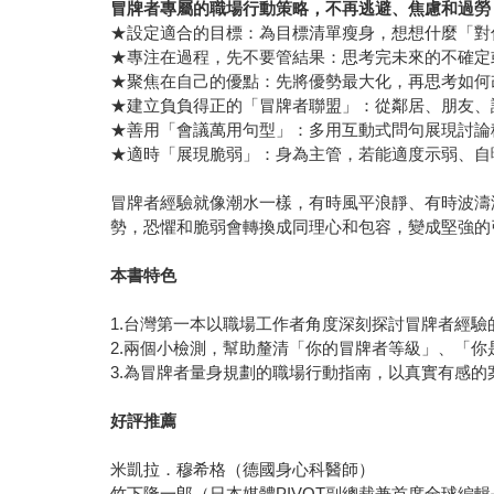
冒牌者專屬的職場行動策略，不再逃避、焦慮和過勞
★設定適合的目標：為目標清單瘦身，想想什麼「對
★專注在過程，先不要管結果：思考完未來的不確定
★聚焦在自己的優點：先將優勢最大化，再思考如何
★建立負負得正的「冒牌者聯盟」：從鄰居、朋友、
★善用「會議萬用句型」：多用互動式問句展現討論
★適時「展現脆弱」：身為主管，若能適度示弱、自
冒牌者經驗就像潮水一樣，有時風平浪靜、有時波濤
勢，恐懼和脆弱會轉換成同理心和包容，變成堅強的
本書特色
1.台灣第一本以職場工作者角度深刻探討冒牌者經驗
2.兩個小檢測，幫助釐清「你的冒牌者等級」、「
3.為冒牌者量身規劃的職場行動指南，以真實有感
好評推薦
米凱拉．穆希格（德國身心科醫師）
竹下隆一郎（日本媒體PIVOT副總裁兼首席全球編輯