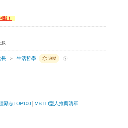
中斷！
上限
成長
＞
生活哲學
追蹤
?
心理勵志TOP100
MBTI-I型人推薦清單