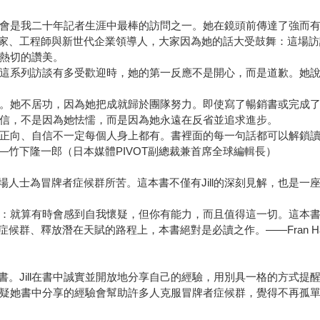
上知道這會是我二十年記者生涯中最棒的訪問之一。她在鏡頭前傳達了強
、工程師與新世代企業領導人，大家因為她的話大受鼓舞：這場訪談在
而熱切的讚美。
她：這系列訪談有多受歡迎時，她的第一反應不是開心，而是道歉。她
優勢。她不居功，因為她把成就歸於團隊努力。即使寫了暢銷書或完成
現自信，不是因為她怯懦，而是因為她永遠在反省並追求進步。
知道正向、自信不一定每個人身上都有。書裡面的每一句話都可以解鎖
竹下隆一郎（日本媒體PIVOT副總裁兼首席全球編輯長）
人士為冒牌者症候群所苦。這本書不僅有Jill的深刻見解，也是一
訊息：就算有時會感到自我懷疑，但你有能力，而且值得這一切。這本書帶
候群、釋放潛在天賦的路程上，本書絕對是必讀之作。——Fran H
。Jill在書中誠實並開放地分享自己的經驗，用別具一格的方式提
疑她書中分享的經驗會幫助許多人克服冒牌者症候群，覺得不再孤單。——J