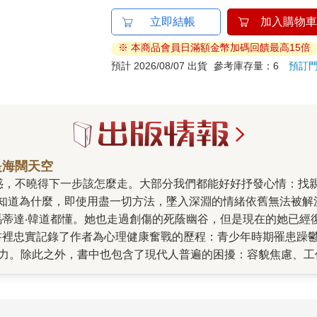
立即結帳
加入購物車
※ 本商品會員日滿額金幣加碼回饋最高15倍
預計 2026/08/07 出貨
參考庫存量：6
預訂
是海闊天空
知道為什麼，即使用盡一切方法，墜入深淵的情緒依舊無法被解
瑪蒂達‧韓道都懂。她也走過創傷的死蔭幽谷，但是現在的她已經
書裡忠實記錄了作者為心理健康奮戰的歷程：青少年時期罹患躁
正面影響力。除此之外，書中也包含了現代人普遍的困擾：容貌焦慮
更好。 鮮豔豐富的彩色插圖也是本書一大亮點。藉由作者的圖
復創傷」「如何成為自己的朋友」「如何建立自我照顧的習慣」
也有過一段極度幽暗的低潮期，看不見未來的希望，被憂傷緊緊