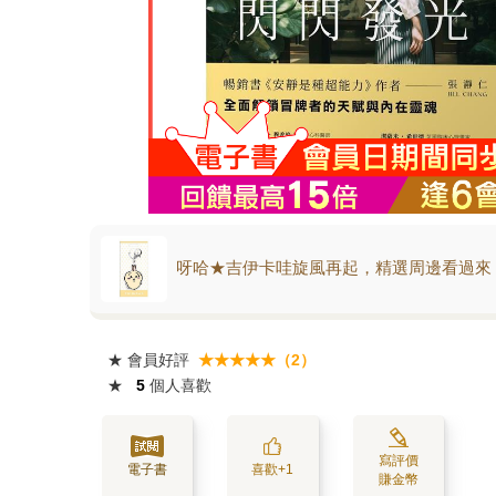
呀哈★吉伊卡哇旋風再起，精選周邊看過來
★
會員好評
★★★★★（2）
★
5
個人喜歡
寫評價
電子書
喜歡+1
賺金幣