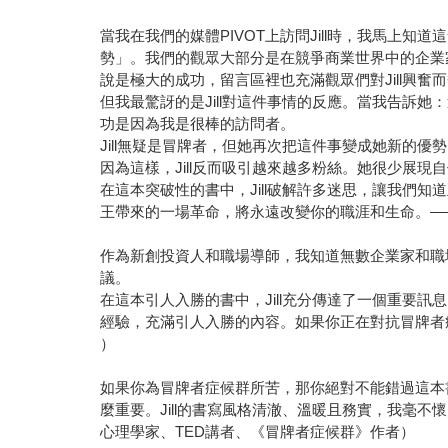
當我在我們的媒體PIVOT上訪問Jill時，我馬
勢」。我們的觀眾大部分是在競爭商業世界中的企業家
說是極大的成功，留言區裡也充滿觀眾們對Jill興奮
但我最驚訝的是Jill對這件事情的反應。當我告訴
功是因為我是很棒的訪問者。
Jill無疑是冒牌者，但她再次把這件事變成她新的
因為這樣，Jill反而吸引越來越多粉絲。她很少展
在這本突破性的書中，Jill破解許多迷思，讓我們
王帶來的一場革命，將永遠改變你的職涯和生命。——
作為新創投資人和職場導師，我知道無數企業家和職場
議。
在這本引人入勝的書中，Jill充分傳達了一個重要
經驗，充滿引人入勝的內容。如果你正在對抗冒牌者症
）
如果你為冒牌者症候群所苦，那你絕對不能錯過這本書
麼重要。Jill的書寫風格清澈、溫暖且務實，我毫不懷
心理學家、TED講者、《冒牌者症候群》作者）