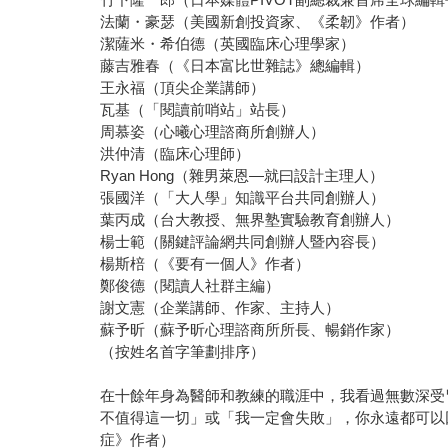
法蘭・豪瑟（美國新創投資家、《柔韌》作者）
潔薩米・希伯德（英國臨床心理學家）
藤吉雅春（《日本富比世雜誌》總編輯）
王永福（頂尖企業講師）
瓦基（「閱讀前哨站」站長）
周慕姿（心曦心理諮商所創辦人）
洪仲清（臨床心理師）
Ryan Hong（雜男萊恩—就曰設計主理人）
張國洋（「大人學」知識平台共同創辦人）
葉丙成（台大教授、無界塾實驗教育創辦人）
楊士範（關鍵評論網共同創辦人暨內容長）
楊斯棓（《要有一個人》作者）
鄭俊德（閱讀人社群主編）
謝文憲（企業講師、作家、主持人）
蘇予昕（蘇予昕心理諮商所所長、暢銷作家）
（按姓名首字筆劃排序）
在十餘年身為醫師和教練的職涯中，我看過無數深受冒
不值得這一切」或「我一定會失敗」，你永遠都可以回頭
症》作者）