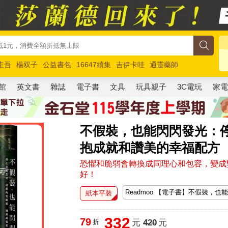
圭吾
楊双子
公益書包
16647續集
吉伊卡哇
通靈藥師
路邊攤新作
馬斯克
玩具總動員5
超慢跑
館
英文書
雜誌
電子書
文具
玩具親子
3C電玩
家
不假裝，也能閃閃發光：
抱成就和讚美的幸福配方
恐懼和脆弱會轉換成同理心和包容，變成
好！
紙本平裝
332
79
折
元
420
元