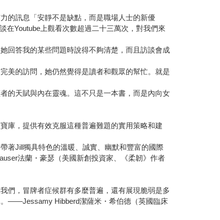
而有力的訊息「安靜不是缺點，而是職場人士的新優
Youtube上觀看次數超過二十三萬次，對我們來
說她回答我的某些問題時說得不夠清楚，而且訪談會成
了完美的訪問，她仍然覺得是讀者和觀眾的幫忙。就是
讀者的天賦與內在靈魂。這不只是一本書，而是內向女
座寶庫，提供有效克服這種普遍難題的實用策略和建
著Jill獨具特色的溫暖、誠實、幽默和豐富的國際
auser法蘭・豪瑟（美國新創投資家、《柔韌》作者
醒我們，冒牌者症候群有多麼普遍，還有展現脆弱是多
essamy Hibberd潔薩米・希伯德（英國臨床