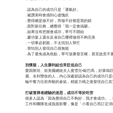
․認為自己的成功只是「運氣好」
․被讚美時會感到心虛愧疚
․覺得總是做不好，而做不好都是我的錯
․面對新任務，總覺得「我一定會搞砸」
․如果沒有把握會成功，寧可不開始
․慶功宴上還在反省自己哪裡做得不夠完美
․一切事必躬親，不太找別人幫忙
․害怕別人發現自己很無能
․為了避免成為焦點，寧可放棄發言權，甚至故意不
別懷疑，人生勝利組也常貶低自己
愛因斯坦、前美國總統夫人蜜雪兒•歐巴馬，好萊塢
麗、名利雙收的人，內心深處卻認為自己的成功只是
輪中奮力往前奔馳的倉鼠，精疲力竭之後發現自己其
打破冒牌者經驗的迷思，成功不等於吃苦
很多人認為「因為覺得自己不夠好，我才會成功」，
工作和團隊造成負面影響，像是「小看自己而訂定消