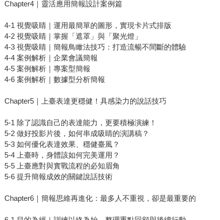
Chapter4｜靈活應用簡報設計案例篇
4-1 視覺吸睛｜運用最簡單的圖形，實現卡片式排版
4-2 視覺吸睛｜掌握「遮罩」與「聚光燈」
4-3 視覺吸睛｜簡報鳥瞰法技巧：打造流暢不間斷的體驗
4-4 案例解析｜企業會議簡報
4-5 案例解析｜專案型簡報
4-6 案例解析｜數據型分析簡報
Chapter5｜上臺表達更穩健！具感染力的說話技巧
5-1 除了認識自己的表達能力，更要積極演練！
5-2 做好投影片後，如何串成吸睛的演講稿？
5-3 如何優化表達效果、穩健臺風？
5-4 上臺時，身體該如何完美運用？
5-5 上臺應對與實戰流程的必知眉角
5-6 提升簡報成效的關鍵說話技術
Chapter6｜簡報思維再進化：最多人不重視，卻是最重要的
6-1 目的為經｜訓練以終為始，整理重點回顧與後續行動