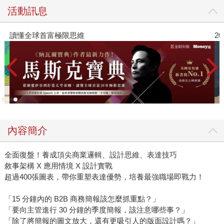
活動訊息
讀懂全球首富極限思維
2
內容簡介
全面復盤！養成頂尖商業邏輯、設計思維、表達技巧
敘事架構 X 應用情境 X 設計實戰
超過400張圖表，帶你重塑表達優勢，培養最強職場即戰力！
「15 分鐘內的 B2B 商務簡報該怎麼抓重點？」
「要向主管進行 30 分鐘的季度簡報，該注意哪些事？」
「除了將簡報的圖文放大，還有更吸引人的版面設計嗎？」