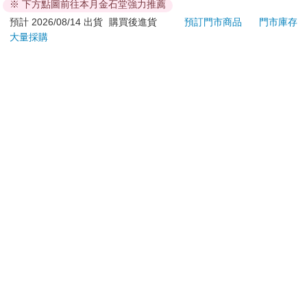
※ 下方點圖前往本月金石堂強力推薦
若非上列種類商品，均享有到貨7天的猶豫期（含例假
日）。
預計 2026/08/14 出貨
購買後進貨
預訂門市商品
門市庫存
大量採購
辦理退換貨時，商品（組合商品恕無法接受單獨退貨）必須
是您收到商品時的原始狀態（包含商品本體、配件、贈品、
保證書、所有附隨資料文件及原廠內外包裝…等），請勿直
接使用原廠包裝寄送，或於原廠包裝上黏貼紙張或書寫文
字。
退回商品若無法回復原狀，將請您負擔回復原狀所需費用，
嚴重時將影響您的退貨權益。