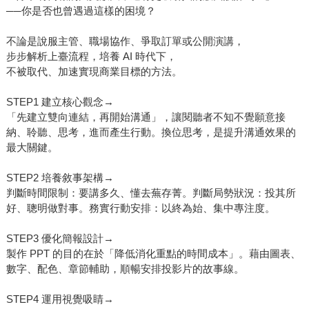
──你是否也曾遇過這樣的困境？
不論是說服主管、職場協作、爭取訂單或公開演講，
步步解析上臺流程，培養 AI 時代下，
不被取代、加速實現商業目標的方法。
STEP1 建立核心觀念→
「先建立雙向連結，再開始溝通」，讓閱聽者不知不覺願意接
納、聆聽、思考，進而產生行動。換位思考，是提升溝通效果的
最大關鍵。
STEP2 培養敘事架構→
判斷時間限制：要講多久、懂去蕪存菁。判斷局勢狀況：投其所
好、聰明做對事。務實行動安排：以終為始、集中專注度。
STEP3 優化簡報設計→
製作 PPT 的目的在於「降低消化重點的時間成本」。藉由圖表、
數字、配色、章節輔助，順暢安排投影片的故事線。
STEP4 運用視覺吸睛→