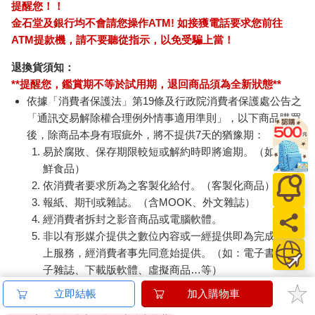
提醒您！！
金石堂及銀行均不會請您操作ATM! 如接獲電話要求您前往
ATM提款機，請不要聽從指示，以免受騙上當！
退換貨須知：
**提醒您，鑑賞期不等於試用期，退回商品須為全新狀態**
依據「消費者保護法」第19條及行政院消費者保護處公告之
「通訊交易解除權合理例外情事適用準則」，以下商品購買
後，除商品本身有瑕疵外，將不提供7天的猶豫期：
易於腐敗、保存期限較短或解約時即將逾期。（如：生
鮮食品）
依消費者要求所為之客製化給付。（客製化商品）
報紙、期刊或雜誌。（含MOOK、外文雜誌）
經消費者拆封之影音商品或電腦軟體。
非以有形媒介提供之數位內容或一經提供即為完成之線
上服務，經消費者事先同意始提供。（如：電子書、電
子雜誌、下載版軟體、虛擬商品…等）
已拆封之個人衛生用品。（如：內衣褲、刮鬍刀、除毛
立即結帳
加入購物車
刀…等）