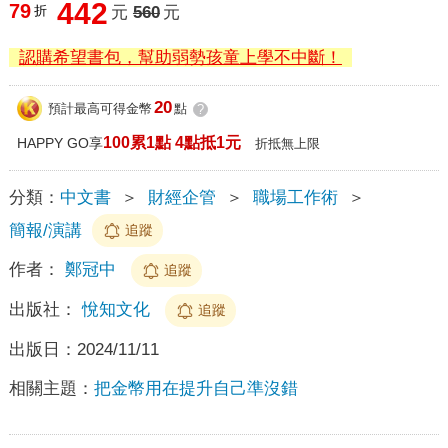
442
79
折
元
560
元
認購希望書包，幫助弱勢孩童上學不中斷！
20
預計最高可得金幣
點
?
100累1點 4點抵1元
HAPPY GO享
折抵無上限
分類：
中文書
＞
財經企管
＞
職場工作術
＞
簡報/演講
追蹤
作者：
鄭冠中
追蹤
出版社：
悅知文化
追蹤
出版日：
2024/11/11
相關主題：
把金幣用在提升自己準沒錯