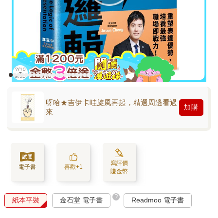
呀哈★吉伊卡哇旋風再起，精選周邊看過
加購
來
寫評價
電子書
喜歡+1
賺金幣
?
紙本平裝
金石堂 電子書
Readmoo 電子書