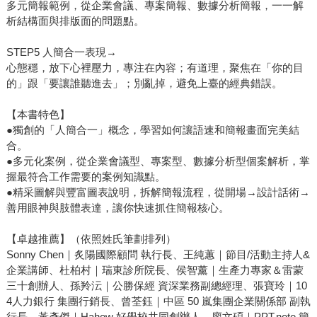
多元簡報範例，從企業會議、專案簡報、數據分析簡報，一一解
析結構面與排版面的問題點。
STEP5 人簡合一表現→
心態穩，放下心裡壓力，專注在內容；有道理，聚焦在「你的目
的」跟「要讓誰聽進去」；別亂掉，避免上臺的經典錯誤。
【本書特色】
●獨創的「人簡合一」概念，學習如何讓語速和簡報畫面完美結
合。
●多元化案例，從企業會議型、專案型、數據分析型個案解析，掌
握最符合工作需要的案例知識點。
●精采圖解與豐富圖表說明，拆解簡報流程，從開場→設計話術→
善用眼神與肢體表達，讓你快速抓住簡報核心。
【卓越推薦】（依照姓氏筆劃排列）
Sonny Chen｜炙陽國際顧問 執行長、王純蕙｜節目/活動主持人&
企業講師、杜柏村｜瑞東診所院長、侯智薰｜生產力專家＆雷蒙
三十創辦人、孫羚沄｜公勝保經 資深業務副總經理、張寶玲｜10
4人力銀行 集團行銷長、曾荃鈺｜中區 50 嵐集團企業關係部 副執
行長、黃彥傑｜Hahow 好學校共同創辦人、廖文碩｜PPT.note 簡