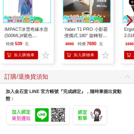
IMPACT冰雪奇緣水壺
Yaber T1 PRO 小影霸
Ergot
(500ML)#紫色
便攜式 180° 旋轉智能
2.
IMDSB01PL
投影機
539
7680
特價
元
特價
元
8990
1590
加入購物車
加入購物車
訂購/退換貨須知
加入金石堂 LINE 官方帳號『完成綁定』，隨時掌握出貨動
態：