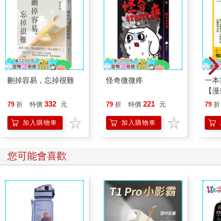
刪掉容易，忘掉很難
怪奇微微疼
一本
【漫
行動
332
221
79
折
特價
元
79
折
特價
元
79
折
開關
「行
加入購物車
加入購物車
學方
您可能會喜歡