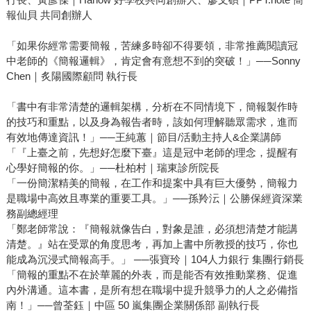
報仙貝 共同創辦人
「如果你經常需要簡報，苦練多時卻不得要領，非常推薦閱讀冠
中老師的《簡報邏輯》，肯定會有意想不到的突破！」──Sonny
Chen｜炙陽國際顧問 執行長
「書中有非常清楚的邏輯架構，分析在不同情境下，簡報製作時
的技巧和重點，以及身為報告者時，該如何理解聽眾需求，進而
有效地傳達資訊！」──王純蕙｜節目/活動主持人&企業講師
「『上臺之前，先想好怎麼下臺』這是冠中老師的理念，提醒有
心學好簡報的你。」──杜柏村｜瑞東診所院長
「一份簡潔精美的簡報，在工作和提案中具有巨大優勢，簡報力
是職場中高效且專業的重要工具。」──孫羚沄｜公勝保經資深業
務副總經理
「鄭老師常說：『簡報就像告白，對象是誰，必須想清楚才能講
清楚。』站在受眾的角度思考，再加上書中所教授的技巧，你也
能成為沉浸式簡報高手。」 ──張寶玲｜104人力銀行 集團行銷長
「簡報的重點不在於華麗的外表，而是能否有效推動業務、促進
內外溝通。這本書，是所有想在職場中提升競爭力的人之必備指
南！」──曾荃鈺｜中區 50 嵐集團企業關係部 副執行長