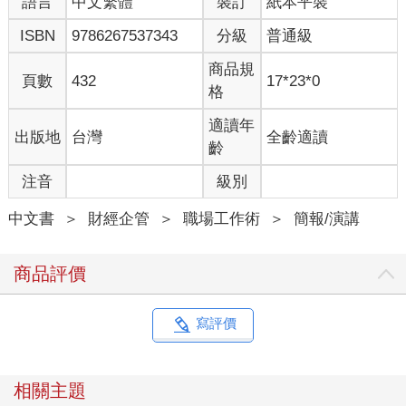
語言
中文繁體
裝訂
紙本平裝
ISBN
9786267537343
分級
普通級
商品規
頁數
432
17*23*0
格
適讀年
出版地
台灣
全齡適讀
齡
注音
級別
中文書
＞
財經企管
＞
職場工作術
＞
簡報/演講
商品評價
寫評價
相關主題