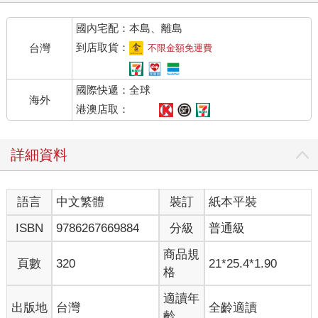
結成冊，而這些書或許能充當靈感之源。當然，別忘了那些放置
國內宅配：本島、離島
於咖啡桌上、圖片賞心悅目的廣告集；那些書看起來跟得獎作品
集沒甚麼兩樣。另外，如果你想學習的是電腦繪圖軟體方面的最
到店取貨：
台灣
不限金額免運費
新技術，操作手冊和使用指南現在是越來越多了。
這本書的主題聚焦於創造經典廣告的第一步，同時也是最重要的
國際快遞：全球
一步：概念。沒有出色的概念，廣告無以為繼；就算最後端出成
海外
品，充其量不過是老山羊肉做成的料理，怎能和多汁鮮美的小羔
港澳店取：
羊相比。即便有絕美的字體、配色、相片或插圖，蹩腳的點子依
然蹩腳，是救不回來的（用粗鄙的話挑白了說，就是：「糞土不
詳細資料
可拋光」）。概念之於廣告，就像黑色小禮服（little black
dress）之於時裝流行，是絕對需要的。
語言
中文繁體
裝訂
紙本平裝
（大部分的）妙點子都是經典
藝術風格，較之於文案，更能顯現出廣告誕生的年代。現今電視
ISBN
9786267669884
分級
普通級
和平面廣告的美感潮流總是來來去去，一下就退了流行。將藝術
風格的元素抽掉，就能直接品評廣告背後的概念，無須隔著為廣
商品規
頁數
320
21*25.4*1.90
告上妝的版面設計霧裡看花。
格
就像史塔夫羅斯‧ 科斯摩普洛斯（Stavros Cosmopulos）曾經說
過的：「我曾經在午餐室，看過火柴人塗鴉，潦草地畫在濕掉的
適讀年
出版地
台灣
全齡適讀
餐巾紙上；那塗鴉的線條是如此模糊，幾乎難以看清到底畫了甚
齡