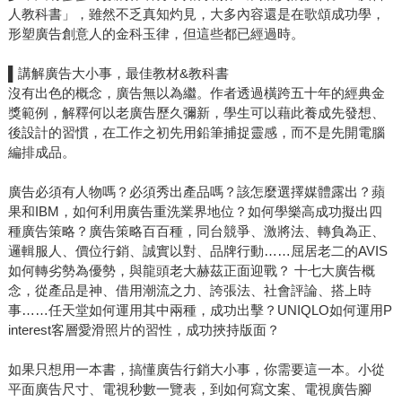
人教科書」，雖然不乏真知灼見，大多內容還是在歌頌成功學，
形塑廣告創意人的金科玉律，但這些都已經過時。
▌講解廣告大小事，最佳教材&教科書
沒有出色的概念，廣告無以為繼。作者透過橫跨五十年的經典金
獎範例，解釋何以老廣告歷久彌新，學生可以藉此養成先發想、
後設計的習慣，在工作之初先用鉛筆捕捉靈感，而不是先開電腦
編排成品。
廣告必須有人物嗎？必須秀出產品嗎？該怎麼選擇媒體露出？蘋
果和IBM，如何利用廣告重洗業界地位？如何學樂高成功擬出四
種廣告策略？廣告策略百百種，同台競爭、激將法、轉負為正、
邏輯服人、價位行銷、誠實以對、品牌行動……屈居老二的AVIS
如何轉劣勢為優勢，與龍頭老大赫茲正面迎戰？ 十七大廣告概
念，從產品是神、借用潮流之力、誇張法、社會評論、搭上時
事……任天堂如何運用其中兩種，成功出擊？UNIQLO如何運用P
interest客層愛滑照片的習性，成功挾持版面？
如果只想用一本書，搞懂廣告行銷大小事，你需要這一本。小從
平面廣告尺寸、電視秒數一覽表，到如何寫文案、電視廣告腳