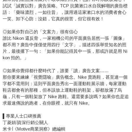
試試「誠實以對」廣告策略。TCP 抗菌漱口水自我解嘲的廣告標
語：「藥味濃烈，一如往昔」，讓用過這家漱口水的消費者會心
一笑、卸下心防：沒錯，它真的很苦，但它很有效！
◎如果你對自己的「文案力」很有信心
誰比 Nikon 還反骨，一家相機公司的平面廣告居然一張「圖像」
都不用？廣告中僅僅使用四行「文字」，描述四張舉世知名的照
片，最後撂下一句：「如果你能記得其中一張，那或許就是用 Ni
kon 拍的。」
◎如果你覺得都什麼時代了，誰要「讀」廣告文案……
那你要來練練「視覺隱喻」廣告概念。Nike 賣跑鞋，甚至連一個
字都不需用到：這則平面廣告秀出一面運動鞋展示牆，每家運動
鞋店都會有的那種，但本該放上運動鞋的鞋架，卻都放滿了烏
龜，只有一個鞋架放了 Nike 跑鞋。還需要多說嗎？如果你也是追
求最速傳說的跑者，在你眼裡，就只有 Nike。
▌專業人士口碑推薦
丁菱娟∣資深行銷公關人
米卡∣《Motive商業洞察》總編輯