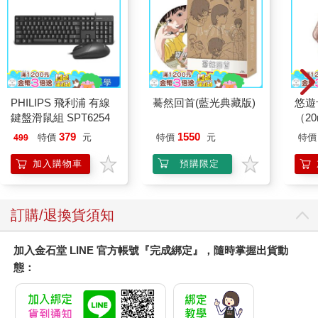
品。也許，要不是他們的廣告，只怕賠的錢還會更多。」
聽我說完後，這位建築師忽然就安靜了。
PHILIPS 飛利浦 有線
驀然回首(藍光典藏版)
悠遊
鍵盤滑鼠組 SPT6254
（2
379
1550
特價
元
特價
元
特價
499
加入購物車
預購限定
訂購/退換貨須知
加入金石堂 LINE 官方帳號『完成綁定』，隨時掌握出貨動
態：