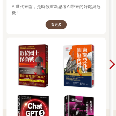
我持續書寫這本書的時候，又聽見了一席珠璣之語，讓我更加確
AI世代來臨，是時候重新思考AI帶來的好處與危
定使用速寫式的迷你稿遠比藝術成品更具啟發性。四分色雜誌
（CMYK）所主辦的設計比賽曾邀我擔任評審，在我審閱過一疊
機！
疊高度完成的學生作品後，執行創意總監湯姆‧哈德（Tom
Hudder）有感而發地說：「我仍然希望參賽的學生沒有讓
看更多
Photoshop 制約得那麼深。我沒收到任何以鉛筆繪製的作品，總
覺得是遺珠之憾。如果這些學生能掙脫科技的手銬（在發想概念
的階段），他們的表現應該能有好得多的發揮，端詳兩者的差異
該是多麼饒富興味。」
雖然我在本書中援引了不少經典廣告概念，但不是所有的優秀廣
告都經得起時間的推移。畢竟，潮流汰換在所難免：人、社會、
流行、科技，一切都會變。隨著著眼點的不同，現今的世界可以
說是更自由、更無憂無慮，也可以說更獨裁、更講究政治正確。
我們作為消費者，大腦裡建構的概念、懂得的圖像語言以及掌握
的科技，已越來越複雜精細，對硬式和軟式的推銷（hard and soft
sell）也都更為警覺，更不容易買單。
學習繪圖
如果你還不清楚學習繪圖的好處，下面是知名的藝術總監藍布朗
（Ron Brown）的說法：
「能繪圖是一種優勢；透過紙筆，就能捕抓點子。如果進一步懂