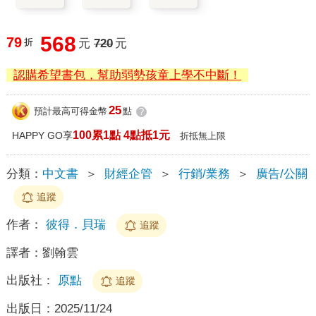
568
79
折
元
720
元
認購希望書包，幫助弱勢孩童上學不中斷！
25
預計最高可得金幣
點
?
100累1點 4點抵1元
HAPPY GO享
折抵無上限
分類：
中文書
＞
財經企管
＞
行銷/業務
＞
廣告/公關
追蹤
作者：
彼得．貝瑞
追蹤
譯者：
劉翰雲
出版社：
原點
追蹤
出版日：
2025/11/24