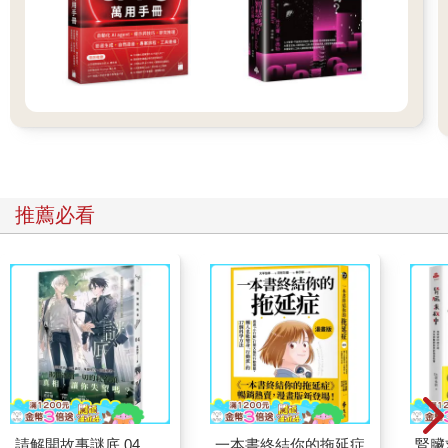
得透視、光影、解剖學和留白的藝術，那對版面的完成將很有幫
助；但要起草圖，我還是會用製圖筆，要做後製，我才會用電
腦。」
為什麼要廣告？
這個問題每年都有學生提出（通常每班都會有一個抱持懷疑論的
學生。這個問題就是他問的）。你可能會覺得這個問題的答案再
明顯不過了，對不對？廣告是一種久經考驗的販售之道，可以在
這個高度競爭的市場中促銷產品和服務⋯⋯
推薦必看
但是通常這位抱持懷疑論的學生會持續語帶機鋒地詰問：「你說
的沒有問題，但為什麼要勞心勞力進行創作？為什麼不直接介紹
產品就好？」「你說甚麼？」我有點吃驚。
通常這個學生會繼續說：「為什麼不用更直接了當的方式打廣
告？就跟我們在地的車商一樣。他推出的電視廣告一點創意都沒
有，糟糕到全世界無人能比。你隨時隨地都能看到他的廣告在電
視上出現，每個禮拜還推陳出新。每個人都覺得他很煩，但是他
卻因此大賺一票。」
通常對話進行到這裡，我會說一些像這樣的話：「他能賺那麼多
錢的唯一原因，是因為他的廣告經常播放。他讓人無聊到不行，
最後只好跟他買。人們都被洗腦了，甚至不記得自己喜歡或討厭
請解開故事謎底 04
一本書終結你的拖延症
腎臟