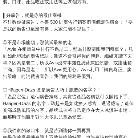
裝、口味、產品吃法或用法等近20個方向。
▌好廣告，就是你的最佳商機
不只教你做廣告，本書 500 則廣告行銷案例個個讓你稱奇：「要
是我的廣告也這麼有趣，大家怎能不記住？」
◎不是市場龍頭，那就當最棒的老二
「Avis 在租車業中排行不過老二，那為什麼要跟我們租車？」見
到如此坦誠的廣告標語，難道不會引起你的興趣、繼續閱讀下去
嗎？因為是老二，所以Avis沒有本錢任憑菸灰缸骯髒、或讓油箱
半滿。因為是老二，所以Avis更用心。Avis利用「轉負為正」廣
告策略，向消費者宣告：我們的服務最優質。
◎Häagen-Dazs 竟是廣告人巧手臆造的名字？！
「產品定位」這個廣告策略，其實從產品名稱就可以開始下手。
Häagen-Dazs 的名字，聽起來是如此撩人感官，透過臆造了這個
充滿成熟風情的名字，品牌成功將自己定位在大人冰淇淋市場，
而那時其他競爭對手大多以兒童為受眾。
◎我們家的漱口水，就是苦到讓你一買再買
如果你的產品擁有讓人不敢恭維的特質，也許有時你該放寬心，