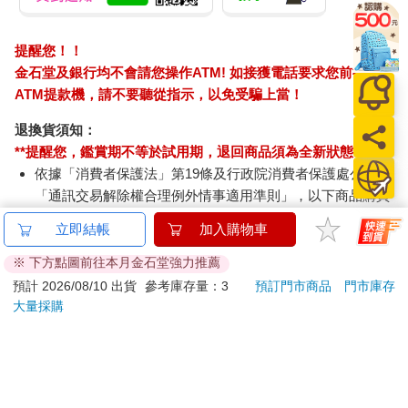
提醒您！！
金石堂及銀行均不會請您操作ATM! 如接獲電話要求您前往
ATM提款機，請不要聽從指示，以免受騙上當！
退換貨須知：
**提醒您，鑑賞期不等於試用期，退回商品須為全新狀態**
依據「消費者保護法」第19條及行政院消費者保護處公告之
「通訊交易解除權合理例外情事適用準則」，以下商品購買
後，除商品本身有瑕疵外，將不提供7天的猶豫期：
立即結帳
加入購物車
易於腐敗、保存期限較短或解約時即將逾期。（如：生
鮮食品）
※ 下方點圖前往本月金石堂強力推薦
依消費者要求所為之客製化給付。（客製化商品）
預計 2026/08/10 出貨
參考庫存量：3
預訂門市商品
門市庫存
報紙、期刊或雜誌。（含MOOK、外文雜誌）
大量採購
經消費者拆封之影音商品或電腦軟體。
非以有形媒介提供之數位內容或一經提供即為完成之線
上服務，經消費者事先同意始提供。（如：電子書、電
子雜誌、下載版軟體、虛擬商品…等）