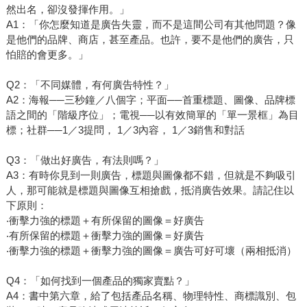
然出名，卻沒發揮作用。」
A1：「你怎麼知道是廣告失靈，而不是這間公司有其他問題？像
是他們的品牌、商店，甚至產品。也許，要不是他們的廣告，只
怕賠的會更多。」
Q2：「不同媒體，有何廣告特性？」
A2：海報──三秒鐘／八個字；平面──首重標題、圖像、品牌標
語之間的「階級序位」；電視──以有效簡單的「單一景框」為目
標；社群──1／3提問， 1／3內容， 1／3銷售和對話
Q3：「做出好廣告，有法則嗎？」
A3：有時你見到一則廣告，標題與圖像都不錯，但就是不夠吸引
人，那可能就是標題與圖像互相搶戲，抵消廣告效果。請記住以
下原則：
‧衝擊力強的標題＋有所保留的圖像＝好廣告
‧有所保留的標題＋衝擊力強的圖像＝好廣告
‧衝擊力強的標題＋衝擊力強的圖像＝廣告可好可壞（兩相抵消）
Q4：「如何找到一個產品的獨家賣點？」
A4：書中第六章，給了包括產品名稱、物理特性、商標識別、包