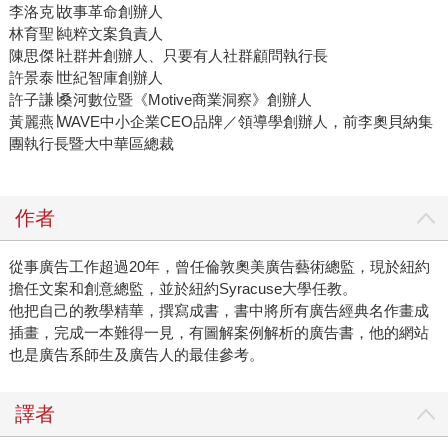
李洛克∣故事革命創辦人
林育聖∣純粹文案負責人
陳思傑∣社群丼創辦人、只要有人社群顧問執行長
許景泰∣世紀智庫創辦人
許子謙∣桑河數位暨《Motive商業洞察》創辦人
黃麗燕∣WAVE中小企業CEO品牌／領導學創辦人，前李奧貝納集
團執行長暨大中華區總裁
作者
從事廣告工作超過20年，曾任倫敦奧美廣告藝術總監，現於紐約
擔任文案和創意總監，並於紐約Syracuse大學任教。
他把自己的教學精華，撰寫成書，書中將所有廣告經典名作畫成
插畫，完成一本難得一見，有圖解案例解析的廣告書，他的網站
也是廣告系師生及廣告人的最佳參考。
譯者