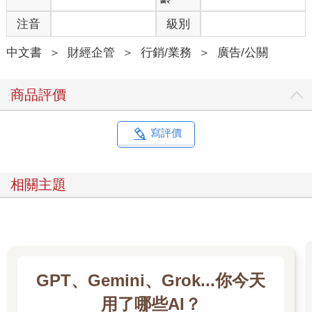
麼。但是在那餐巾紙上，確實承載著一個概念，而那概念有自己
注音
級別
的生命。躍上心頭的文字和意象，之所以能栩栩如生，都是受到
概念的鼓舞和加持；其生命力乃源於概念的力道和動能……就讓
中文書
＞
財經企管
＞
行銷/業務
＞
廣告/公關
初稿粗糙吧，但概念一定要使人拍案叫絕。」
《廣告行銷自學聖經》聚焦於概念，力求樸實無華，所以我選用
的廣告範例皆以手畫稿的形式呈現（這些手畫稿也被稱為藝術總
商品評價
監的迷你稿〔thumbnails〕、初稿〔roughs〕、色稿
〔comps〕、速寫稿〔scamps〕、或薄棉稿〔tissues〕）。這樣
一來，我們可以從內容來評判廣告，而不是表象。就我來說，我
寫評價
寧願自己的作品集是充滿奇思妙想的初始稿，而不是雕繢滿眼的
成品。本書中的手繪稿橫跨五十年的光陰，老師能透過這些範例
解釋老廣告何以歷久彌新，學生亦可藉此養成先發想、後設計的
相關主題
習慣，在工作之初先用鉛筆捕抓靈感，而不是先用電腦編排成
品。
有些廣告人可能會說，「用迷你稿這招我早就見過了」——我也
見過。這些初始手稿用於推銷、簡報、作品集和腦力激盪，早已
行之有年。雖然我大可用完成稿的形式呈現本書中的範例，且不
須更動一個字，照樣成冊，但是我很快就明白手繪初始稿與這本
GPT、Gemini、Grok...你今天
聚焦於概念和點子的書才是最相配的——這樣的書就我所知，以
前沒人寫過。
用了哪些AI？