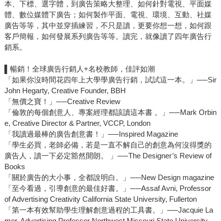
本、下標、選字體，到廣告策略大整理、如何針對電視、平面媒
體、數位媒體下廣告；如何製作平面、電視、環境、互動、社媒
廣告等等，其中並穿插練習，不只是讀，更要你想一想，如何跟
客戶簡報，如何發展系列廣告等等。讀完，就像讀了四年廣告行
銷系。
▌暢銷！全球廣告行銷人+名校教師，佳評如潮
「如果你沒時間花四年上大學學廣告行銷，試試這一本。」──Sir
John Hegarty, Creative Founder, BBH
「無價之寶！」──Creative Review
「倫敦的每個創意人、專案經理都該讀這本書 。」──Mark Orbin
e, Creative Director & Partner, VCCP, London
「我讀過最棒的廣告創意書！」──Inspired Magazine
「學生必買，老師必備，若是一直不解自己的創意為何沒得獎的
廣告人，讀一下必定豁然開朗。 」──The Designer’s Review of
Books
「關於廣告的大小事，全都說明白。」──New Design magazine
「至今看過，引導創意的最佳好書。」──Assaf Avni, Professor
of Advertising Creativity California State University, Fullerton
「第一本有效幫助學生理解創意過程的工具書。」──Jacquie La
mer, Advertising Professor Northwest Missouri State University