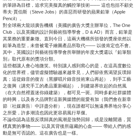
的筆跡為目標，追求完美擬真的觸控筆技術─── 這也包括不顧史
蒂夫·賈伯斯（Steve Jobs）的喜惡而研發的蘋果鉛筆（Apple
Pencil）。
對全球兩大龍頭廣告機構（美國的廣告大獎主辦單位，The One
Club，以及英國的設計與藝術指導學會，D & AD）而言，鉛筆是
其業務的重要象徵。直到今日，這兩大機構所頒發的獎座依然以
鉛筆為造型，未曾被電子繪圖產品所取代─── 以後肯定也不會。
其中，英國設計與藝術指導學會所舉辦的年度大獎還以『鉛筆類
別』取代原有的獎項分類。
這些都讓人會心地微笑。特別讓人感到窩心的是，在這高度數位
化的世界裡，儘管虛擬體驗越來越常見，人們卻依舊渴望反璞歸
真；這從錄音的復古（黑膠唱片錄音技術東山再起），到手工藝
之復興（講究手工的產品重新崛起），到建築界吹起的自然風
（在大自然裡蓋迷你綠建築），都可見一斑。同時多虧社群媒體
的時興，以及各大品牌對這新興媒體的寵愛有加（我們會在新章
節〈社媒廣告〉中詳盡分析），現在誰都可以無遠弗界地分享心
之所愛，許多潮流也因此更容易風行草偃。
不論你認為這股反璞歸真的風潮是強勢回歸，或是沒離開過，質
樸真實的事物─── 以及其背後所蘊藏的心血─── 帶給人們的感
動是無可否認的。這在廣告也是一樣。