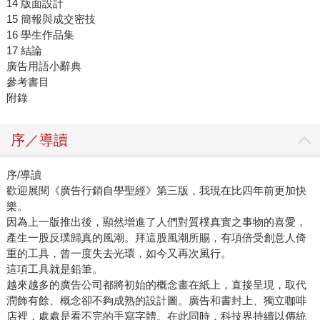
14 版面設計
15 簡報與成交密技
16 學生作品集
17 結論
廣告用語小辭典
參考書目
附錄
序／導讀
序/導讀
歡迎展閱《廣告行銷自學聖經》第三版，我現在比四年前更加快
樂。
因為上一版推出後，顯然增進了人們對質樸真實之事物的喜愛，
產生一股反璞歸真的風潮。拜這股風潮所賜，有項倍受創意人倚
重的工具，曾一度失去光環，如今又再次風行。
這項工具就是鉛筆。
越來越多的廣告公司都將初始的概念畫在紙上，直接呈現，取代
潤飾有餘、概念卻不夠成熟的設計圖。廣告和書封上、獨立咖啡
店裡，處處是看不完的手寫字體。在此同時，科技界持續以傳統