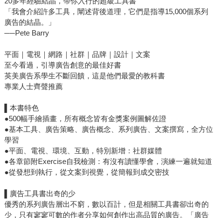
20多年經驗結晶，帶你入行的超級工具書
「我會介紹許多工具，闡述背後道理，它們是指導15,000個系列
廣告的結晶。」
──Pete Barry
平面｜電視｜網路｜社群｜品牌｜設計｜文案
至今看過，引導廣告創意的最佳好書
英美廣告系學生不斷回饋，這是他們最愛的教科書
專業人士齊聲推薦
▌本書特色
●500幅手繪插畫，所有概念皆有金獎案例圖解佐證
●基本工具、廣告策略、廣告概念、系列廣告、文案撰寫，全方位
學習
●平面、電視、環境、互動，特別新增：社群媒體
●各章節附Exercise自我檢測：有沒有讀懂學會，演練一遍就知道
●從發想到執行，從文案到視覺，從簡報到成交密技
▌廣告工具書出奇的少
優秀的系列廣告層出不窮，數以百計，但是相關工具書卻出奇的
少，只有寥寥可數的作者分享如何創作出高品質的廣告。「廣告