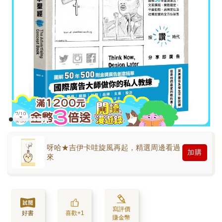
呀哈★吉伊卡哇旋風再起，精選周邊看過
加購
來
寫評價
好書
喜歡+1
賺金幣