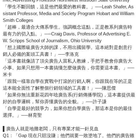
「學生不斷回饋，這是他們最愛的教科書。」──Leah Shafer, As
sistant Professor, Media and Society Program Hobart and William
Smith Colleges
「超棒，最適合大傳系學生。強調概念這點，正是教系列廣告時
最有力的切入點。」──Craig Davis, Professor of Advertising E.
W. Scripps School of Journalism, Ohio University
「想上國際級廣告大師的課，不用出國留學。這本絕對是創意行
銷人必備的案頭工具書！」──李洛克
「這本書就像請了頂尖廣告人當私人教練，手把手教會你廣告大
小事。如果只想用一本書搞懂怎麼做廣告，你需要這本書。」──
米卡
「跟我一樣靠自學在實戰中打滾的行銷人啊，你跟我在等的正是
這本能全面性了解整個行銷領域的工具書！」──陳思傑
「如果你無法重新花四年唸廣告系(行銷傳播學院)，這本書提供最
好的自學邏輯，幫你弄懂廣告的全貌。」──許子謙
「自學是最好的競爭力，如果你想自學廣告，那這本是你的最佳
選擇。」──林育聖
▌廣告人就是地攤老闆，只有專業才能一針見血
Q1：「Gap 現在只賠沒賺；他們就要一敗塗地了。他們的廣告雖