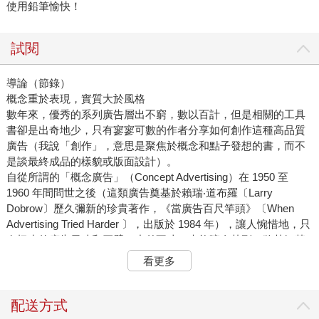
使用鉛筆愉快！
試閱
導論（節錄）
概念重於表現，實質大於風格
數年來，優秀的系列廣告層出不窮，數以百計，但是相關的工具
書卻是出奇地少，只有寥寥可數的作者分享如何創作這種高品質
廣告（我說「創作」，意思是聚焦於概念和點子發想的書，而不
是談最終成品的樣貌或版面設計）。
自從所謂的「概念廣告」（Concept Advertising）在 1950 至
1960 年間問世之後（這類廣告奠基於賴瑞‧道布羅〔Larry
Dobrow〕歷久彌新的珍貴著作，《當廣告百尺竿頭》〔When
Advertising Tried Harder 〕，出版於 1984 年），讓人惋惜地，只
有極少的廣告天才和巨擘（小弟不才，未能躋身其列）將其智慧
付諸白紙黑字。而真正付梓的「廣告人教科書」，雖然不乏真知
看更多
灼見，大多的內容還是在歌頌成功營商的哲學，形塑廣告創意人
的金科玉律，而這些在現今都已經顯得過時。
市面上是有一些以平面設計為主題的好書，那些書的作者都是聲
配送方式
望比我更高的賢達。除此之外，每年廣告大獎的得獎作品也會集