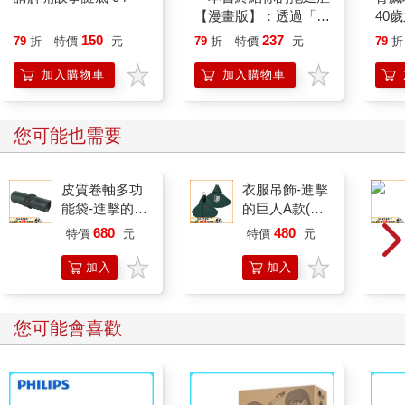
那些廣告。再加上，這是地區廣告，刊登費相對便宜，地區市場
【漫畫版】：透過「小
40
也沒像全國市場那樣競爭。最重要的一點是，以長期來說，我保
行動」打開大腦的行動
就告
150
237
79
折
特價
元
79
折
特價
元
79
折
證，即便他推出的廣告只有一支，只要讓人驚豔，就抵得過上百
開關，懶人也能變身
支讓人不敢領教的廣告，使他更為富有。」
「行動派」的37個科
加入購物車
加入購物車
然後我會繼續闡明：「這就像有一對長得一模一樣的雙胞胎兄
學方法
弟，走進酒吧跟小姐搭訕。雙胞胎一號搭訕無方，說了一連串枯
燥乏味的台詞。這個小姐被纏住了，走不開。然後雙胞胎二號走
您可能也需要
了進來，這個小姐很想死。誰知道他走近這位小姐後，只是在她
耳邊輕言細語地說了一句話，簡單、自然又原創。這位小姐立刻
卸下心防，然後就和雙胞胎二號結婚，生了很多孩子。雙胞胎一
皮質卷軸多功
衣服吊飾-進擊
能袋-進擊的巨
的巨人A款(調
號呢？大概還在酒吧裡廝混吧。」
人A款(調查
查兵團)
通常我這樣說了以後，這個全班唯一抱持懷疑論的學生就會被說
680
480
特價
元
特價
元
+艾鑰
服，至少不再採取那樣敵對的觀點。其實上述的謬想不只為許多
廣告初學者所有，許多商人也抱持著同樣的看法。我曾經參赴一
加入
加入
家建築公司所舉辦的會議，閒談的時候聊到 Gap 的廣告。有個有
購物
購物
些自負的建築師知道我在廣告業工作，於是轉向我說：「Gap 現
車
車
您可能會喜歡
在只賠沒賺；他們就要一敗塗地了。他們的廣告雖然出名，卻沒
發揮作用。」
接著我會看著他，很有禮貌地說：「你怎麼知道是廣告失靈，而
不是這間公司有其他的問題？像是他們的品牌、商店，甚至產