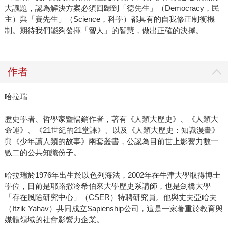
大議題，認為解決方案必須回歸到「德先生」（Democracy，民
主）與「賽先生」（Science，科學）都具有的自我修正制衡機
制。期待我們能夠發揮「智人」的智慧，做出正確的決擇。
作者
哈拉瑞
歷史學者、哲學家暨暢銷作者，著有《人類大歷史》、《人類大
命運》、《21世紀的21堂課》、以及《人類大歷史：知識漫畫》
與《少年讀人類的故事》兩套叢書，公認為目前世上影響力數一
數二的公共知識份子。
哈拉瑞於1976年出生於以色列海法，2002年在牛津大學取得博士
學位，目前是耶路撒冷希伯來大學歷史系講師，也是劍橋大學
「存在風險研究中心」（CSER）特聘研究員。他與丈夫亞哈夫
（Itzik Yahav）共同成立Sapienship公司，這是一家著重於教育與
媒體領域的社會影響力企業。