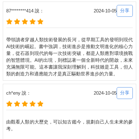
就好的一面來看，他們也認為工業革命像是一個熔爐，熔去了所
有先前社會結構的人類缺陷與弱點，有機會創造出完美的新社
分享
87********414 說：
2024-10-05
會，成員都是純淨完美的超人類。
為了創造這個完美的工業社會，史達林主義者與納粹份子學會了
怎樣以工業化的方式來殘殺數百萬人。火車、鐵絲網與電報命令
配合無間，創造出前所未有的殺人機器。如今回顧過去，大多數
帶領讀者穿越人類技術發展的長河，從早期工具的發明到現代
人會覺得史達林主義者與納粹份子的作為讓人驚駭莫名；但在當
AI技術的崛起。書中強調，技術進步是推動文明進化的核心力
時，卻有幾百萬人是覺得他們眼界高遠，令人著迷。在1940年，
量，從石器到現代的每一次技術突破，都是人類應對環境挑戰
很容易會覺得史達林與希特勒是成功駕馭工業技術的典範，至於
的智慧體現。AI的出現，則標誌著一個全新時代的開啟，未來
那些猶豫不決的自由民主國家，只能等著被丟進歷史的垃圾桶。
充滿無限可能。這本書讓我深刻理解到，科技雖是工具，但人
正因為各方對於「如何建立工業社會」的看法不一，就造成了代
價高昂的衝突。兩次世界大戰與冷戰就像是一連串關於誰是誰非
的辯論，各方都能互相學習，嘗試用新的工業方法來發動戰爭。
但在辯論的過程中，就造成數千萬人死亡，人類差點自我毀滅。
分享
ch*eny 說：
2024-10-05
除了以上這些災難，工業革命也破壞了全球生態平衡，導致一波
物種滅絕。在二十一世紀初，據信每年有高達58,000種物種滅
絕；從1970年至2014年，脊椎動物族群總數減少了60%。人類文
明的生存也受到威脅。直到現在，我們似乎還是沒能建立起一個
由觀看人類的大歷史，可以知古鑑今，規劃自己人生未來的參
生態永續的工業社會，我們這個世代得意洋洋的繁榮景象，背後
考。
恐怖的代價都得留給眾生與人類的子子孫孫來承擔。或許人類總
有一天會找到辦法（也許正是透過AI的協助），打造出能夠生態