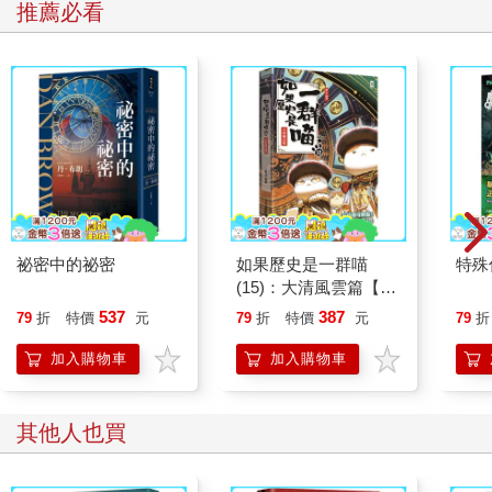
推薦必看
祕密中的祕密
如果歷史是一群喵
特殊傳
(15)：大清風雲篇【萌
貓漫畫學歷史】
537
387
79
折
特價
元
79
折
特價
元
79
折
加入購物車
加入購物車
其他人也買