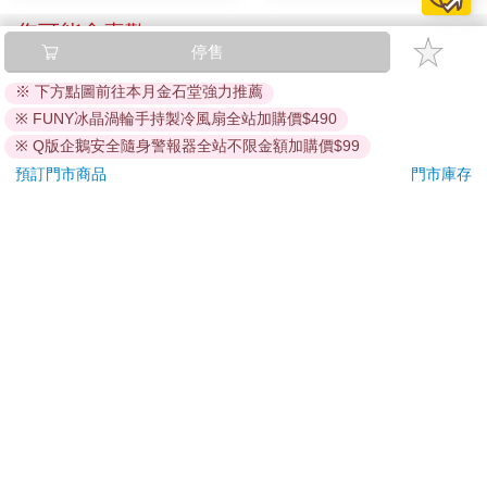
您可能會喜歡
停售
※ 下方點圖前往本月金石堂強力推薦
※ FUNY冰晶渦輪手持製冷風扇全站加購價$490
※ Q版企鵝安全隨身警報器全站不限金額加購價$99
預訂門市商品
門市庫存
水平檔案-色・愛・
【KINYO】Penna系
【預
落・夢-總集篇
列-輕量高效導熱不沾
代理
平煎鍋30cm
限定
480
999
特價
元
56
折
特價
元
特價
25
預購限定
加入購物車
訂購/退換貨須知