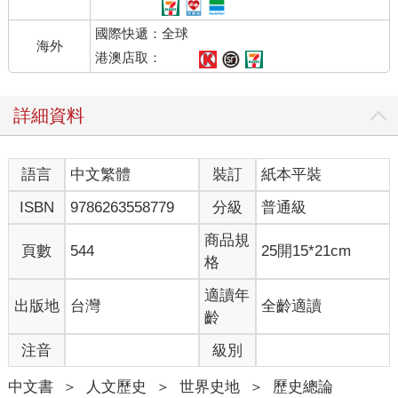
了。像是安德森（Marc Andreessen）、庫茲威爾（Ray
國際快遞：全球
Kurzweil）這些熱情擁抱AI的人都保證，各種智能機器絕對會比過
海外
去的所有機器帶來更大的好處。他們說，有了AI，人類就能享有
港澳店取：
更好的健康照護、教育與其他服務，甚至還能協助拯救生態系統
免於崩潰。
詳細資料
遺憾的是，只要看歷史看得仔細一點，就會發現人類確實有充分
的理由，該對強大的新科技抱持幾分畏懼。就算這些科技到了最
後的最後是利大於弊，但在那個快樂結局之前，往往得先經歷百
語言
中文繁體
裝訂
紙本平裝
般磨難與考驗。新科技之所以常常帶來歷史上的災難，並不是科
技本身有什麼問題，而是人類得花點時間，才能學會善用科技。
ISBN
9786263558779
分級
普通級
工業革命就是個很好的例子。工業技術在十九世紀開始傳向全
球，顛覆傳統的經濟、社會與政治結構，彷彿打開一條道路，讓
商品規
頁數
544
25開15*21cm
人類有機會創造出更富裕平和的全新社會。然而，要學習建立一
格
個良性的工業社會，絕沒有那麼簡單，得經過許多昂貴的實驗，
還得產生數以億計的受害者。
適讀年
出版地
台灣
全齡適讀
其中一項昂貴的實驗，就是現代帝國主義。工業革命從十八世紀
齡
晚期英國開始，到了十九世紀，從比利時到俄羅斯等其他歐洲國
注音
級別
家，再加上美日兩國，也紛紛採用了各種工業技術與生產方法。
這些工業重地的帝國主義思想家、政治家與政黨得出的結論認
中文書
＞
人文歷史
＞
世界史地
＞
歷史總論
為，唯有帝國形式能夠撐得起工業社會。他們認為，不同於傳統