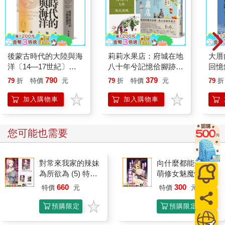
後蒙古時代的大陸與海
莉莉水果店：府城在地
大厝
洋〔14—17世紀〕
八十年兮記憶佮腳跡
回憶
【亞洲人物史9】
（首刷附贈限量作者親
790
379
79
折
特價
元
79
折
特價
元
79
折
繪明信片乙張，款式隨
機）
加入購物車
加入購物車
您可能也需要
對常來我家的辣妹
向什麼都能做的軟
為所欲為 (5) 特裝
萌修女魅魔懺悔榨
版
精
660
300
特價
元
特價
元
預購限定
預購限定