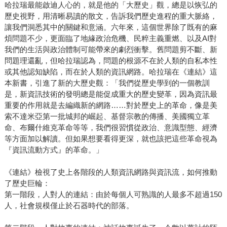
哈拉瑞最能啟迪人心的，就是他的「大歷史」觀，總是以恢弘的
歷史視野，用清晰易讀的散文，告訴我們歷史進程的重大脈絡，
讓我們洞悉其中的關鍵和意涵。六年來，這個世界除了既有的麻
煩問題不少，更面臨了地緣政治危機、民粹主義重燃、以及AI對
我們的生活與政治體制可能帶來的劇烈衝擊。舊問題剪不斷、新
問題理還亂，但哈拉瑞認為，問題的根源不在於人類的自私本性
或其他認知缺陷，而在於人類的資訊網路。哈拉瑞在《連結》這
本新書，引進了新的大歷史觀：「我們從歷史學到的一個教訓
是，新資訊技術的發明總是能促成重大的歷史變革，因為資訊最
重要的作用就是去編織新的網路……對於歷史上的革命，像是美
索不達米亞第一批城邦的崛起、基督宗教的傳播、美國獨立革
命、布爾什維克革命等等，我們很習慣從政治、意識型態、經濟
等方面加以解讀。但如果想要看得更深，就也該把這些革命視為
『資訊流動方式』的革命。」
《連結》檢視了史上各階段的人類資訊網路與資訊流，如何推動
了歷史巨輪：
第一階段，人對人的連結：由於每個人可熟識的人最多不超過150
人，社會規模僅止於石器時代的部落。