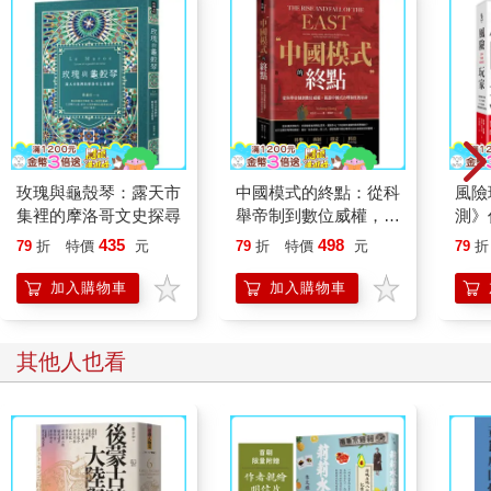
玫瑰與龜殼琴：露天市
中國模式的終點：從科
風險
集裡的摩洛哥文史探尋
舉帝制到數位威權，揭
測》
露中國式治理制度的宿
究，
435
498
79
折
特價
元
79
折
特價
元
79
折
命
勝風
加入購物車
加入購物車
其他人也看