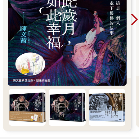
明某種全新的稅目。印刷機能夠複製《聖經》這樣的資訊，但無
法決定《聖經》要收錄哪些文本，也無法對這本宗教經典加上新
的註釋。收音機能夠傳播政治演講與交響樂等資訊，但無法決定
要播放哪些演講或交響樂，也無法創作演講或交響樂。AI則是能
夠做到這所有一切，甚至是創造出新的大規模毀滅性武器──從威
力無窮的核彈，到無比要命的傳染疾病。過去的印刷機或收音機
只是人類手中的被動工具，但AI正在成為一種主動的行為者，可
能得以擺脫人類的掌握與理解，主動形塑社會、歷史與文化。
或許人類總有一天能夠找到辦法，讓AI不至於失控，真正為人類
帶來福利。然而，人類在這之前，是不是又得再次經歷全球帝
國、極權政體與世界大戰的循環，才能搞清楚如何善用AI？而
且，比起二十世紀的科技，這些二十一世紀的科技更具威力，我
們能犯錯的空間也更受限制。在二十世紀，人類在「工業技術運
用」這門課上，可以說只拿了個60分，勉強低空飛過。但在二十
一世紀，過關的門檻高得多，這次可得表現得更好才行。