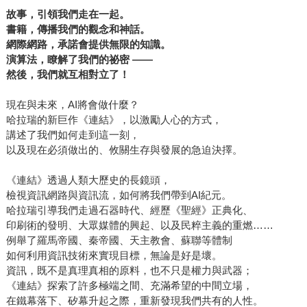
段，人對故事的連結：神話故事誕生了，令數以萬計的陌生
故事，引領我們走在一起。
人能夠合作，打造了青銅時代的城邦。 第三階段，人對文件
書籍，傳播我們的觀念和神話。
網際網路，承諾會提供無限的知識。
的連結：印刷術的發明，讓宗教經典與官僚文書，將數以億
演算法，瞭解了我們的祕密 ——
計的人連結在一起，造就了鐵器時代的各大宗教與帝國。 第
然後，我們就互相對立了！
四階段，人對通訊科技的連結：電報、廣播、電視的誕生，
使得大規模的民主政體（分散式網路）與大規模的極權體制
現在與未來，AI將會做什麼？
（集中式網路）得以實現，例如鐵幕時代的美國與蘇聯。 第
哈拉瑞的新巨作《連結》，以激勵人心的方式，
五階段，人對電腦的連結：人類步入矽器時代，時代的巨輪
講述了我們如何走到這一刻，
愈轉愈快，蘇聯崩解、中國崛起。 第六階段，人對AI（與演
以及現在必須做出的、攸關生存與發展的急迫決擇。
算法）的連結：AI紀元來臨，美中對抗，矽幕取代了鐵幕，
《連結》透過人類大歷史的長鏡頭，
很可能把這個世界分隔成許多「數位圈」，彼此不相容。人
檢視資訊網路與資訊流，如何將我們帶到AI紀元。
們受到社群媒體演算法的激化，同溫層之外，不再有對話的
哈拉瑞引導我們走過石器時代、經歷《聖經》正典化、
空間，民主制度還能延續嗎？非人類的AI，是否會在人際網
印刷術的發明、大眾媒體的興起、以及民粹主義的重燃……
路之間，反客為主，成為新的獨裁者？ 《連結》從人類資訊
例舉了羅馬帝國、秦帝國、天主教會、蘇聯等體制
網路大歷史的視角，切入與我們息息相關的大議題，認為解
如何利用資訊技術來實現目標，無論是好是壞。
決方案必須回歸到「德先生」（Democracy，民主）與「賽
資訊，既不是真理真相的原料，也不只是權力與武器；
《連結》探索了許多極端之間、充滿希望的中間立場，
先生」（Science，科學）都具有的自我修正制衡機制。期待
在鐵幕落下、矽幕升起之際，重新發現我們共有的人性。
我們能夠發揮「智人」的智慧，做出正確的決擇。