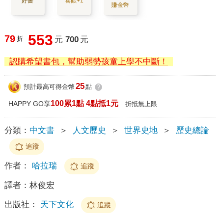
好書
喜歡+1
賺金幣
553
79
折
元
700
元
認購希望書包，幫助弱勢孩童上學不中斷！
25
預計最高可得金幣
點
?
100累1點 4點抵1元
HAPPY GO享
折抵無上限
分類：
中文書
＞
人文歷史
＞
世界史地
＞
歷史總論
追蹤
作者：
哈拉瑞
追蹤
譯者：
林俊宏
出版社：
天下文化
追蹤