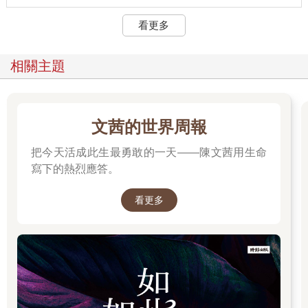
永續的工業社會，但在那之前，工業革命的成敗仍難有定論。
看更多
如果暫時無視生態系統受到的持續破壞，或許人類還是可以先安
慰自己，想著人類畢竟總是學會了如何建立一個比較慈悲良善的
工業社會。過去的帝國征服、世界大戰、種族滅絕與極權政體，
相關主題
都是一些可悲的嘗試，已經讓人類瞭解實在不該有這些作為。等
到二十世紀末，有些人或許覺得，人類至少大致上還走在對的方
向。
即便如此，這給二十一世紀傳達的訊息依然並不樂觀。要是人類
文茜的世界周報
得經過這麼多可怕的教訓，才學會如何管理蒸汽動力與電報技
術，現在還得再付出多少代價，才能再學會管理AI？比起蒸汽
把今天活成此生最勇敢的一天——陳文茜用生命
機、電報和所有過去的科技，AI不但可能遠遠更為強大，也遠遠
寫下的熱烈應答。
更加難以管理，因為AI正是史上第一個能夠自行做決策、創造新
想法的科技。AI不是個工具，而是能夠做出決定的行為者。在過
看更多
去，機槍、火槍、原子彈雖然能夠取代人類的肌肉來殺人，卻無
法取代人類的大腦來決定要殺誰。被投在廣島的原子彈「小男
孩」，爆炸威力相當於12,500噸的TNT，但腦力卻完全是零，什
麼事都無法決定。
AI就不一樣了。就智能而言，AI不但遠遠超越了原子彈，更超越
了像是泥板、印刷機、收音機這些所有過去的資訊技術。泥板能
夠儲存關於稅務的資訊，但無法自行決定要收多少稅，也無法發