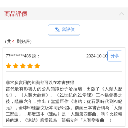
的農業社會，新興的工業社會十分依賴外國的市場與原物料，而
唯有帝國能夠保證滿足這樣的需求。帝國主義者擔心，如果國家
商品評價
走向工業化，但沒征服任何殖民地，一旦碰上更無情的競爭對
手，就無法取得重要的原物料與市場。有些帝國主義者也說，取
得殖民地不僅是殖民母國的生存所必需，甚至對當地人民也有好
寫評價
處。他們聲稱，唯有靠著帝國體制，才能把新科技的好處帶到所
謂的未開發世界。
（共
4
則好評）
於是，英國、俄國這種已經屬於帝國體制的工業國家開始大幅擴
張，至於美國、日本、義大利、比利時這些國家也顯得興致勃
分享
77********486 說：
2024-10-10
勃。工業軍隊配備了量產的步槍與火砲，以蒸汽動力來運送、以
電報技術來指揮，從紐西蘭到朝鮮，從索馬利亞到土庫曼，橫掃
全球。數百萬計的原住民就這樣看著自己的傳統生活被工業軍隊
的巨輪輾過。要等到經過一個多世紀的苦難之後，才讓大多數人
非常多實用的知識都可以在本書獲得
意識到工業帝國這個主意有多糟糕，也發現其實有更好的方法能
當代最有影響力的公共知識份子哈拉瑞，出版了《人類大歷
建立工業社會、確保取得必要的市場與原物料。
史》、《人類大命運》、《21世紀的21堂課》三本暢銷書之
關於如何建立工業社會，史達林主義與納粹主義也是兩場無比昂
後，醞釀六年，推出了堂堂巨作《連結：從石器時代到AI紀
貴的實驗。史達林與希特勒這樣的領導者認為，唯有極權政體能
元》，全球50種語文版本同步出版。前面三本書合稱為「人類
夠充分駕馭工業革命釋放的巨大力量。在他們看來，想在工業世
三部曲」，那麼這本《連結》是「人類第四部曲」嗎？比較精
界生存，就必須用極權體制來控制一切的政治、社會與經濟層
面，而第一次世界大戰這場史上首見的「總體戰」就是明證。但