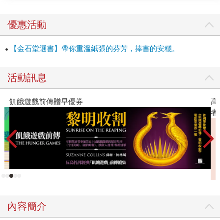
「人類變奏曲」！ 哈拉瑞最能啟迪人心的，就是他的「大歷
史」觀，總是以恢弘的歷史視野，用清晰易讀的散文，告訴
優惠活動
我們歷史進程的重大脈絡，讓我們洞悉其中的關鍵和意涵。
六年來，這個世界除了既有的麻煩問題不少，更面臨了地緣
【金石堂選書】帶你重溫紙張的芬芳，捧書的安穩。
政治危機、民粹主義重燃、以及AI對我們的生活與政治體制
可能帶來的劇烈衝擊。舊問題剪不斷、新問題理還亂，但哈
活動訊息
拉瑞認為，問題的根源不在於人類的自私本性或其他認知缺
陷，而在於人類的資訊網路。哈拉瑞在《連結》這本新書，
飢餓遊戲前傳贈早優券
高
引進了新的大歷史觀：「我們從歷史學到的一個教訓是，新
者
資訊技術的發明總是能促成重大的歷史變革，因為資訊最重
要的作用就是去編織新的網路……對於歷史上的革命，像是
美索不達米亞第一批城邦的崛起、基督宗教的傳播、美國獨
立革命、布爾什維克革命等等，我們很習慣從政治、意識型
態、經濟等方面加以解讀。但如果想要看得更深，就也該把
這些革命視為『資訊流動方式』的革命。」 《連結》檢視了
史上各階段的人類資訊網路與資訊流，如何推動了歷史巨
輪： 第一階段，人對人的連結：由於每個人可熟識的人最多
內容簡介
不超過150人，社會規模僅止於石器時代的部落。 第二階