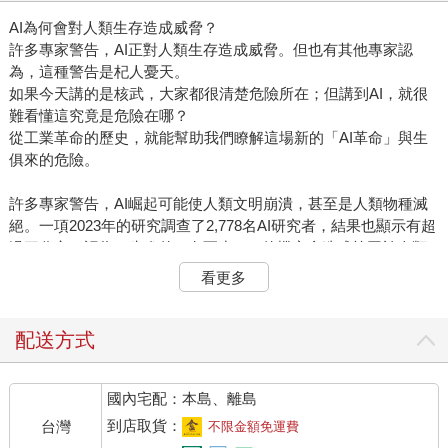
AI為何會對人類生存造成威脅？
許多專家警告，AI正對人類生存造成威脅。但也有其他專家認
為，這種警告是杞人憂天。
如果今天講的是核武，大家都很清楚危險所在；但講到AI，就很
難看懂這究竟是危險在哪？
從工業革命的歷史，就能幫助我們瞭解這場新的「AI革命」與生
俱來的危險。
許多專家警告，AI崛起可能使人類文明崩潰，甚至是人類物種滅
絕。一項2023年的研究調查了2,778名AI研究者，結果也顯示有超
過三分之一認為，先進的AI有至少10%的機率會造成等同於人類
滅絕一樣可怕的結果。2023年，包括中國、美國與英國在內，有
看更多
將近三十個國家政府簽署了關於AI的《布萊切利宣言》，其中就
承認：「從這些AI模型最重要的功能，可能有意或無意地造成嚴
重、甚至災難性的傷害。」
配送方式
對某些人來說，可能覺得這些警告就是杞人憂天。每當出現強大
的新科技，都有人焦慮世界末日就要來臨。舉例來說，當初隨著
國內宅配：本島、離島
工業革命進展，許多人都擔心蒸汽機和電報會摧毀人類社會、毀
滅人類的幸福。但到頭來，這些機器生產出了史上最富足的社
到店取貨：
台灣
不限金額免運費
會。時至今日，大多數人的生活狀況都比十八世紀的祖先好多