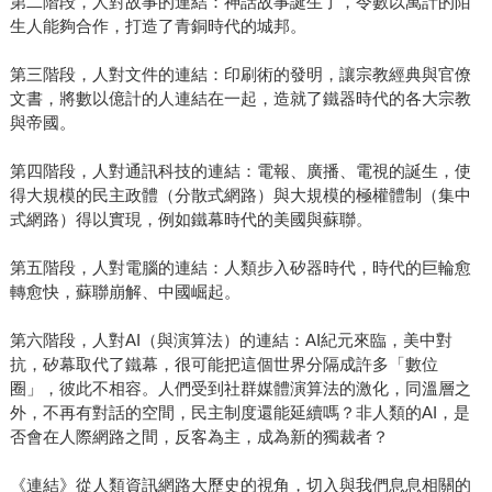
第二階段，人對故事的連結：神話故事誕生了，令數以萬計的陌
生人能夠合作，打造了青銅時代的城邦。
第三階段，人對文件的連結：印刷術的發明，讓宗教經典與官僚
文書，將數以億計的人連結在一起，造就了鐵器時代的各大宗教
與帝國。
第四階段，人對通訊科技的連結：電報、廣播、電視的誕生，使
得大規模的民主政體（分散式網路）與大規模的極權體制（集中
式網路）得以實現，例如鐵幕時代的美國與蘇聯。
第五階段，人對電腦的連結：人類步入矽器時代，時代的巨輪愈
轉愈快，蘇聯崩解、中國崛起。
第六階段，人對AI（與演算法）的連結：AI紀元來臨，美中對
抗，矽幕取代了鐵幕，很可能把這個世界分隔成許多「數位
圈」，彼此不相容。人們受到社群媒體演算法的激化，同溫層之
外，不再有對話的空間，民主制度還能延續嗎？非人類的AI，是
否會在人際網路之間，反客為主，成為新的獨裁者？
《連結》從人類資訊網路大歷史的視角，切入與我們息息相關的