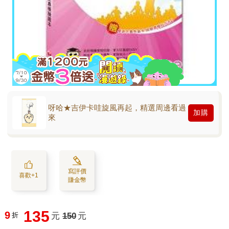
呀哈★吉伊卡哇旋風再起，精選周邊看過
加購
來
寫評價
喜歡+1
賺金幣
135
9
折
元
150
元