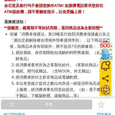
金石堂及銀行均不會請您操作ATM! 如接獲電話要求您前往
ATM提款機，請不要聽從指示，以免受騙上當！
退換貨須知：
**提醒您，鑑賞期不等於試用期，退回商品須為全新狀態**
依據「消費者保護法」第19條及行政院消費者保護處公告之
「通訊交易解除權合理例外情事適用準則」，以下商品購買
後，除商品本身有瑕疵外，將不提供7天的猶豫期：
易於腐敗、保存期限較短或解約時即將逾期。（如：生
鮮食品）
依消費者要求所為之客製化給付。（客製化商品）
報紙、期刊或雜誌。（含MOOK、外文雜誌）
經消費者拆封之影音商品或電腦軟體。
非以有形媒介提供之數位內容或一經提供即為完成之線
上服務，經消費者事先同意始提供。（如：電子書、電
子雜誌、下載版軟體、虛擬商品…等）
已拆封之個人衛生用品。（如：內衣褲、刮鬍刀、除毛
停售
刀…等）
若非上列種類商品，均享有到貨7天的猶豫期（含例假
預訂門市商品
門市庫存