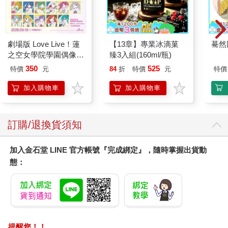
劇場版 Love Live！蓮
【13章】專業冰滴菓
驀然
之空女學院學園偶像俱
臻3入組(160ml/瓶)
樂部 Bloom Garden
350
525
特價
元
84
折
特價
元
特價
Party單人套票
加入購物車
加入購物車
訂購/退換貨須知
加入金石堂 LINE 官方帳號『完成綁定』，隨時掌握出貨動
態：
提醒您！！