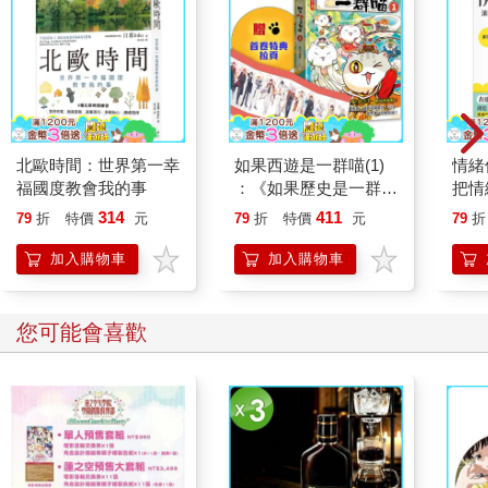
北歐時間：世界第一幸
如果西遊是一群喵(1)
情緒
福國度教會我的事
：《如果歷史是一群
把情
喵》作者最新力作，附
誰都
314
411
79
折
特價
元
79
折
特價
元
79
折
【首卷特典】拉頁
加入購物車
加入購物車
您可能會喜歡