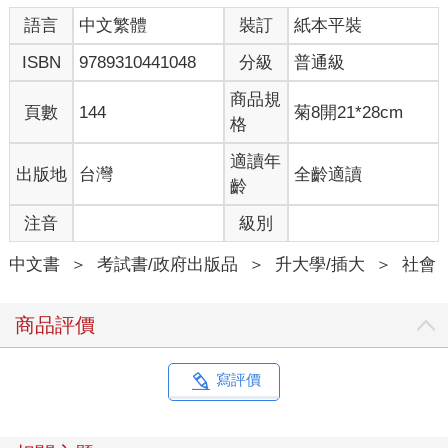
語言
中文繁體
裝訂
紙本平裝
ISBN
9789310441048
分級
普通級
商品規
頁數
144
菊8開21*28cm
格
適讀年
出版地
台灣
全齡適讀
齡
注音
級別
中文書
＞
考試書/政府出版品
＞
升大學/插大
＞
社會
商品評價
寫評價