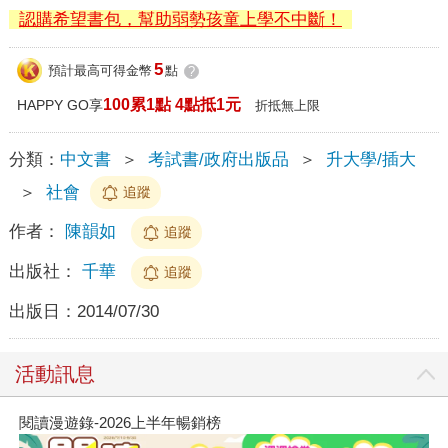
認購希望書包，幫助弱勢孩童上學不中斷！
5
預計最高可得金幣
點
?
100累1點 4點抵1元
HAPPY GO享
折抵無上限
分類：
中文書
＞
考試書/政府出版品
＞
升大學/插大
＞
社會
追蹤
作者：
陳韻如
追蹤
出版社：
千華
追蹤
出版日：
2014/07/30
活動訊息
閱讀漫遊錄-2026上半年暢銷榜