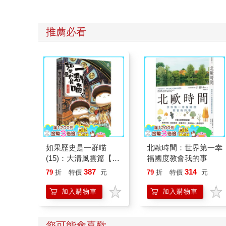
推薦必看
如果歷史是一群喵
北歐時間：世界第一幸
(15)：大清風雲篇【萌
福國度教會我的事
貓漫畫學歷史】
387
314
79
折
特價
元
79
折
特價
元
加入購物車
加入購物車
您可能會喜歡