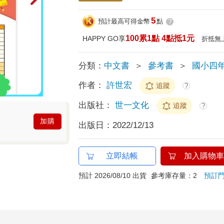
5
預計最高可得金幣
點
?
100累1點 4點抵1元
HAPPY GO享
折抵無
分類：
中文書
＞
參考書
＞
國小四
作者：
許世宏
追蹤
?
出版社：
世一文化
追蹤
?
加購
出版日：
2022/12/13
立即結帳
加入購物車
預計 2026/08/10 出貨
參考庫存量：2
預訂