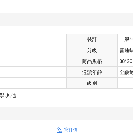
裝訂
一般
分級
普通
商品規格
38*26
適讀年齡
全齡
級別
數學.其他
寫評價