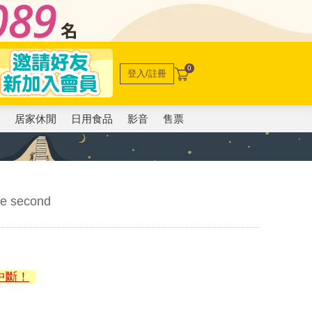
0
登入/註冊
電
居家休閒
日用食品
影音
售票
de second
中斷！