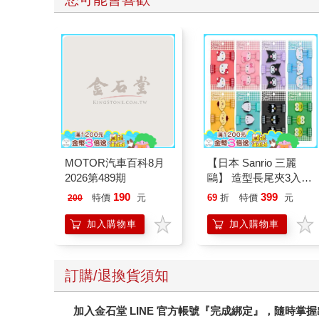
MOTOR汽車百科8月
【日本 Sanrio 三麗
2026第489期
鷗】 造型長尾夾3入組
(8款可選) 凱蒂貓 Hello
190
399
特價
元
69
折
特價
元
200
Kitty 庫洛米 布丁狗 酷
企鵝
加入購物車
加入購物車
訂購/退換貨須知
加入金石堂 LINE 官方帳號『完成綁定』，隨時掌