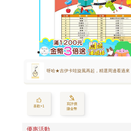
呀哈★吉伊卡哇旋風再起，精選周邊看過來
寫評價
喜歡+1
賺金幣
優惠活動