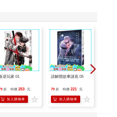
叛逆玩家 01
請解開故事謎底 05
演員們
底外傳
253
221
79
折
特價
元
79
折
特價
元
79
折
加入購物車
加入購物車
加