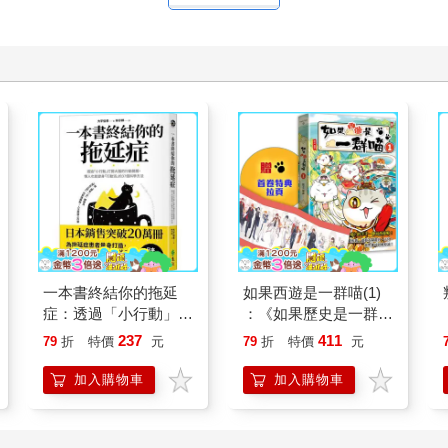
一本書終結你的拖延
如果西遊是一群喵(1)
症：透過「小行動」打
：《如果歷史是一群
開大腦的行動開關，懶
喵》作者最新力作，附
237
411
79
折
特價
元
79
折
特價
元
人也能變身「行動派」
【首卷特典】拉頁
的37個科學方法
加入購物車
加入購物車