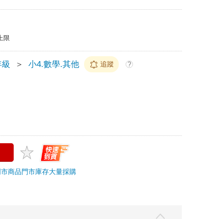
上限
年級
＞
小4.數學.其他
追蹤
?
門市商品
門市庫存
大量採購