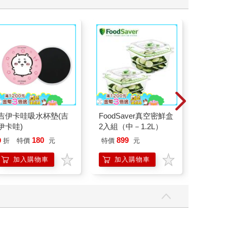
吉伊卡哇吸水杯墊(吉
FoodSaver真空密鮮盒
【KINY
伊卡哇)
2入組（中－1.2L）
列-輕
平煎鍋3
180
899
9
折
特價
元
特價
元
56
折
加入購物車
加入購物車
加