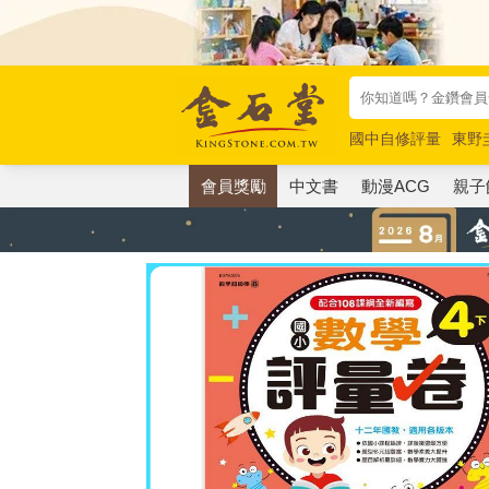
國中自修評量
東野
唯紅花綻放
奧德賽
會員獎勵
中文書
動漫ACG
親子