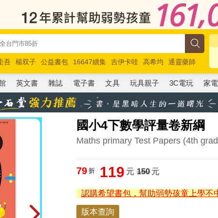
圭吾
楊双子
公益書包
16647續集
吉伊卡哇
高希均
通靈藥師
路邊攤新作
馬斯克
玩具總動員5
超慢跑
館
英文書
雜誌
電子書
文具
玩具親子
3C電玩
家
國小4下數學評量卷新綱
Maths primary Test Papers (4th gra
119
79
折
元
150
元
認購希望書包，幫助弱勢孩童上學不
版本查詢