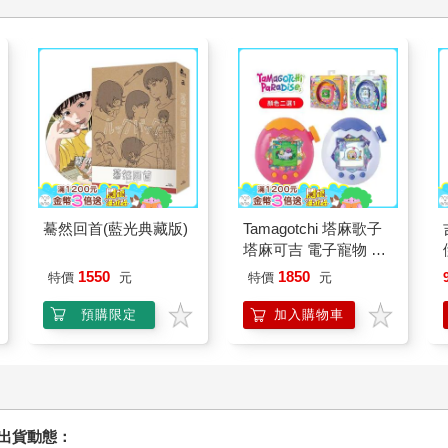
驀然回首(藍光典藏版)
Tamagotchi 塔麻歌子
塔麻可吉 電子寵物 樂
園系列（熱帶橙果／極
1550
1850
特價
元
特價
元
地冰雪）
預購限定
加入購物車
握出貨動態：