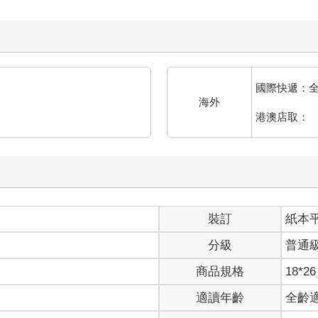
國際快遞：
海外
港澳店取：
裝訂
紙本
分級
普通
商品規格
18*26
適讀年齡
全齡