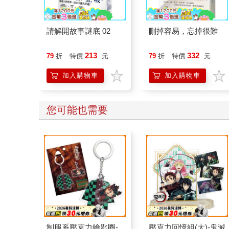
請解開故事謎底 02
刪掉容易，忘掉很難
213
332
79
折
特價
元
79
折
特價
元
加入購物車
加入購物車
您可能也需要
制服系壓克力鑰匙圈-
壓克力回憶組(大)-鬼滅