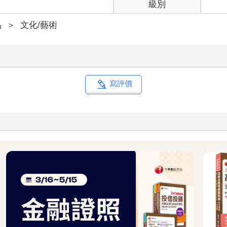
級別
品
＞
文化/藝術
寫評價