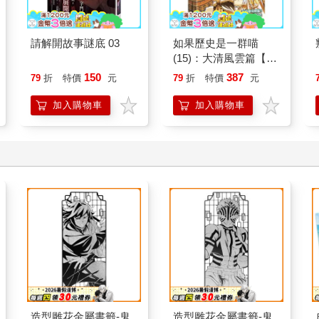
請解開故事謎底 03
如果歷史是一群喵
(15)：大清風雲篇【萌
貓漫畫學歷史】
150
387
79
折
特價
元
79
折
特價
元
加入購物車
加入購物車
造型雕花金屬書籤-鬼
造型雕花金屬書籤-鬼