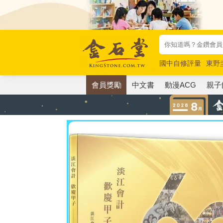
國中自修評量
東野
唯紅花綻放
奧德賽
會員獎勵
中文書
動漫ACG
親子