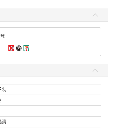
全球
平裝
級
適讀