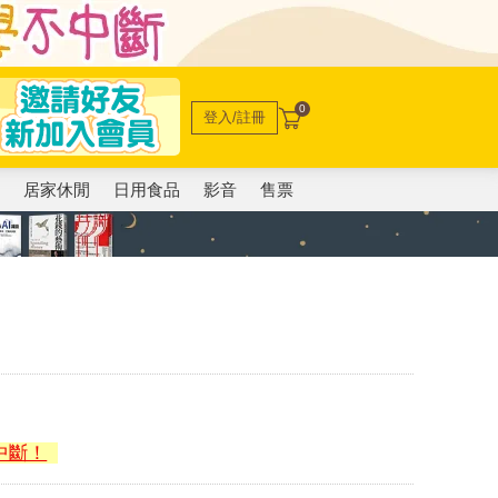
0
登入/註冊
電
居家休閒
日用食品
影音
售票
中斷！