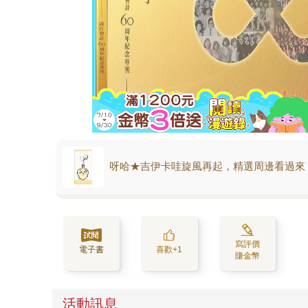
呀哈★吉伊卡哇旋風再起，精選周邊看過來
寫評價
電子書
喜歡+1
賺金幣
活動訊息