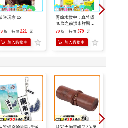
叛逆玩家 02
腎臟求救中：真希望
祕密中
40歲之前洪永祥醫師
就告訴我這些事
221
379
79
折
特價
元
79
折
特價
元
79
折
加入購物車
加入購物車
加
皮質鏤空鑰匙圈-鬼滅
炫彩大胸章組(2入)-鬼
磁吸壓