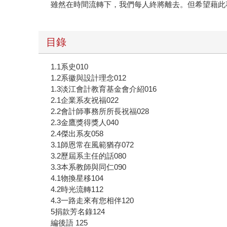
雖然在時間流轉下，我們每人終將離去。但希望藉此
目錄
1.1系史010
1.2系徽與設計理念012
1.3淡江會計教育基金會介紹016
2.1企業系友祝福022
2.2會計師事務所所長祝福028
2.3金鷹獎得獎人040
2.4傑出系友058
3.1師恩常在風範猶存072
3.2歷屆系主任的話080
3.3本系教師與同仁090
4.1物換星移104
4.2時光流轉112
4.3一路走來有您相伴120
5捐款芳名錄124
編後語 125