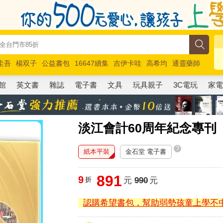
圭吾
楊双子
公益書包
16647續集
吉伊卡哇
高希均
通靈藥師
路邊攤新作
馬斯克
玩具總動員5
超慢跑
館
英文書
雜誌
電子書
文具
玩具親子
3C電玩
家
淡江會計60周年紀念專刊
?
紙本平裝
金石堂 電子書
891
9
折
元
990
元
認購希望書包，幫助弱勢孩童上學不