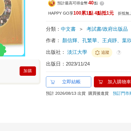
40
預計最高可得金幣
點
?
100累1點 4點抵1元
HAPPY GO享
折抵無
分類：
中文書
＞
考試書/政府出版品
作者：
顏信輝、孔繁華、王貞靜、葉欣
出版社：
淡江大學
追蹤
?
出版日：
2023/11/24
加購
立即結帳
加入購物車
預計 2026/08/13 出貨
購買後進貨
預訂門市