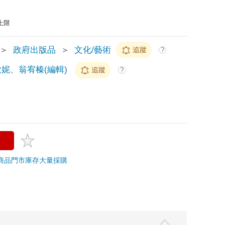
上限
＞
政府出版品
＞
文化/藝術
追蹤
?
妮、翁宥榛(編輯)
追蹤
?
商品
門市庫存
大量採購