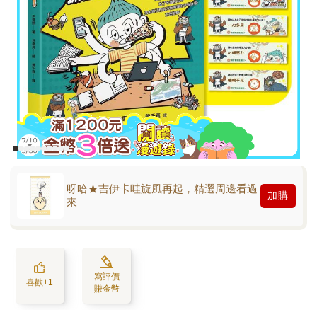
呀哈★吉伊卡哇旋風再起，精選周邊看過
加購
來
寫評價
喜歡+1
賺金幣