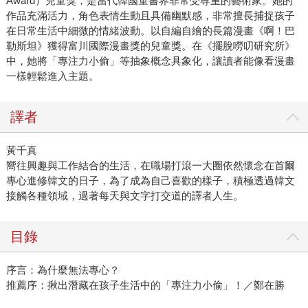
Award）兒童獎，是當代韓國童書界非常受尊重的藝術家。她的
作品充滿活力，角色表情生動且具備幽默感，非常擅長捕捉孩子
在日常生活中細微的情緒波動。以自編自繪的長篇漫畫《啊！巴
勒斯坦》獲得富川國際漫畫獎的兒童獎。在《擺脫嘮叨研究所》
中，她將「專注力小偷」等抽象概念具象化，讓讀者能像看漫畫
一樣輕鬆進入主題。
譯者
黃千真
嚮往興趣與工作結合的生活，在職場打滾一大圈依然懷念在首爾
專心進修韓文的日子，為了成為自己喜歡的樣子，積極透過韓文
接觸各種領域，過著每天與文字打交道的譯者人生。
目錄
序言：為什麼無法專心？
推薦序：揪出潛藏在孩子生活中的「專注力小偷」！／鄭在勝