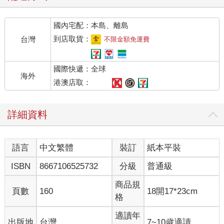
國內宅配：本島、離島
到店取貨：
台灣
不限金額免運費
國際快遞：全球
海外
港澳店取：
詳細資料
語言
中文繁體
裝訂
紙本平裝
ISBN
8667106525732
分級
普通級
商品規
頁數
160
18開17*23cm
格
適讀年
出版地
台灣
7~10歲適讀