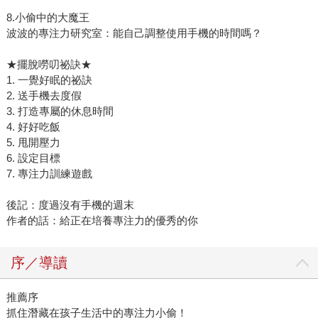
8.小偷中的大魔王
波波的專注力研究室：能自己調整使用手機的時間嗎？
★擺脫嘮叨祕訣★
1. 一覺好眠的祕訣
2. 送手機去度假
3. 打造專屬的休息時間
4. 好好吃飯
5. 甩開壓力
6. 設定目標
7. 專注力訓練遊戲
後記：度過沒有手機的週末
作者的話：給正在培養專注力的優秀的你
序／導讀
推薦序
抓住潛藏在孩子生活中的專注力小偷！