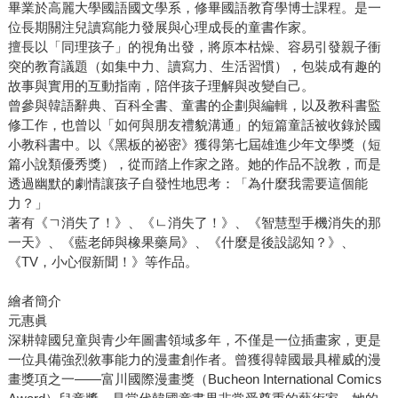
畢業於高麗大學國語國文學系，修畢國語教育學博士課程。是一
位長期關注兒讀寫能力發展與心理成長的童書作家。
擅長以「同理孩子」的視角出發，將原本枯燥、容易引發親子衝
突的教育議題（如集中力、讀寫力、生活習慣），包裝成有趣的
故事與實用的互動指南，陪伴孩子理解與改變自己。
曾參與韓語辭典、百科全書、童書的企劃與編輯，以及教科書監
修工作，也曾以「如何與朋友禮貌溝通」的短篇童話被收錄於國
小教科書中。以《黑板的祕密》獲得第七屆雄進少年文學獎（短
篇小說類優秀獎），從而踏上作家之路。她的作品不說教，而是
透過幽默的劇情讓孩子自發性地思考：「為什麼我需要這個能
力？」
著有《ㄱ消失了！》、《ㄴ消失了！》、《智慧型手機消失的那
一天》、《藍老師與橡果藥局》、《什麼是後設認知？》、
《TV，小心假新聞！》等作品。
繪者簡介
元惠眞
深耕韓國兒童與青少年圖書領域多年，不僅是一位插畫家，更是
一位具備強烈敘事能力的漫畫創作者。曾獲得韓國最具權威的漫
畫獎項之一——富川國際漫畫獎（Bucheon International Comics