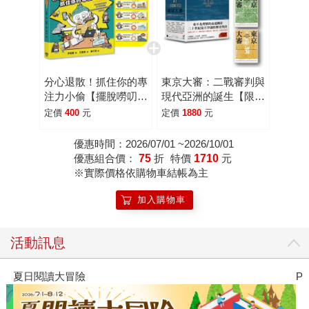
分心退散！抓住你的專
東京大審：二戰審判與
注力小偷【擺脫嘮叨研
現代亞洲的誕生【限量
究所】（限量贈送波波
書盒版】
定價
400
元
定價
1880
元
錦囊書籤）
優惠時間：2026/07/01 ~2026/10/01
優惠組合價：
75
折
特價
1710
元
※實際價格依購物車結帳為主
加入購物車
活動訊息
PUGO噗果聰明書包開學季預購優惠