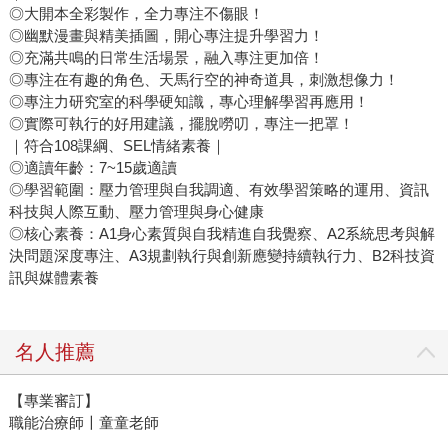
◎大開本全彩製作，全力專注不傷眼！
◎幽默漫畫與精美插圖，開心專注提升學習力！
◎充滿共鳴的日常生活場景，融入專注更加倍！
◎專注在有趣的角色、天馬行空的神奇道具，刺激想像力！
◎專注力研究室的科學硬知識，專心理解學習再應用！
◎實際可執行的好用建議，擺脫嘮叨，專注一把罩！
｜符合108課綱、SEL情緒素養｜
◎適讀年齡：7~15歲適讀
◎學習範圍：壓力管理與自我調適、有效學習策略的運用、資訊
科技與人際互動、壓力管理與身心健康
◎核心素養：A1身心素質與自我精進自我覺察、A2系統思考與解
決問題深度專注、A3規劃執行與創新應變持續執行力、B2科技資
訊與媒體素養
名人推薦
【專業審訂】
職能治療師〡童童老師