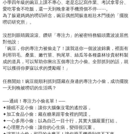
小學四年級的豌豆上課不專心、老是忘記寫作業、考試拿零分、
愛吃零食不吃飯，還一天到晚拿著手機滑個不停⋯⋯。
為了躲避媽媽的嘮叨碎念，豌豆偶然間躲進粗壯木門後的「擺脫
嘮叨研究所」。
沒想到眼睛圓滾滾、鑽研「專注力」的祕密特務貓頭鷹波波居然
對他說：
「豌豆，你的專注力被偷走了！讓我送你一個波波錦囊，裡面有
利用羽毛、桑葉、嫩竹莖、狗尾草、絲瓜等各種森林珍貴材料製
成的道具，可以幫助你揪出五個專注力小偷。全部抓到的話，就
可以獲得你夢寐以求的獎勵喔！」
任務開始！豌豆能順利抓到隱藏在身邊的專注力小偷，成功擺脫
一天到晚被嘮叨的生活嗎？
──通緝！專注力小偷名單！──
✦睡眠不足小偷：讓你大腦像沒電的遙控器 。
✦加工食品小偷：藏在糖果跟零食裡的間諜 。
✦一心多用小偷：以為自己一目十行，其實大腦嚴重打結 。
✦心理壓力小偷：讓你的心生病，變得很沉重 。
✦演算法小偷：邪惡的大魔王！讓你滑手機滑到停不下來 。