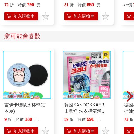
玩偶
黃芥
790
650
72
折
特價
元
81
折
特價
元
特價
加入購物車
加入購物車
您可能會喜歡
吉伊卡哇吸水杯墊(古
韓國SANDOKKAEBI
德國A
本屋)
山鬼怪 洗衣槽清潔劑
控油
450公克-10包組
凝露3
180
591
9
折
特價
元
59
折
特價
元
73
折
髮根
調理
加入購物車
加入購物車