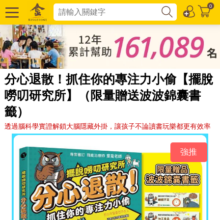
0
分心退散！抓住你的專注力小偷【擺脫
嘮叨研究所】（限量贈送波波錦囊書
籤）
透過腦科學實證解鎖大腦隱藏外掛，讓孩子不論讀書玩樂都更有效率
強推