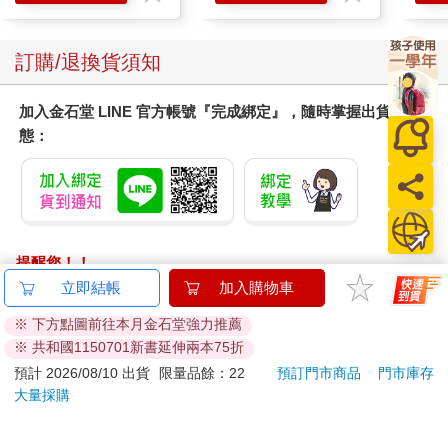
滋潤
質適
訂購/退換貨須知
加入金石堂 LINE 官方帳號『完成綁定』，隨時掌握出貨動
態：
提醒您！！
金石堂及銀行均不會請您操作ATM! 如接獲電話要求您前往
立即結帳
加入購物車
ATM提款機，請不要聽從指示，以免受騙上當！
※ 下方點圖前往本月金石堂強力推薦
※ 共和國1150701新書延伸兩本75折
退換貨須知：
**提醒您，鑑賞期不等於試用期，退回商品須為全新狀態**
預計 2026/08/10 出貨
限量品餘：22
預訂門市商品
門市庫存
大量採購
依據「消費者保護法」第19條及行政院消費者保護處公告之
「通訊交易解除權合理例外情事適用準則」，以下商品購買
後，除商品本身有瑕疵外，將不提供7天的猶豫期：