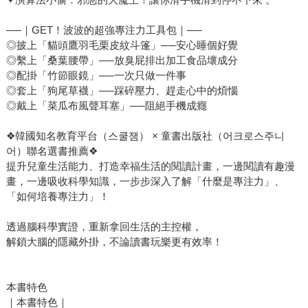
──｜GET！波波的超強專注力工具包｜──
◎披上「貓頭鷹羽毛栗皮紋斗篷」──安心睡個好覺
◎繫上「桑葉腰帶」──放臭屁排出加工食品壞成分
◎配掛「竹節眼鏡」──一次只做一件事
◎套上「狗尾草襪」──踩碎壓力、趕走心中的煩惱
◎戴上「菜瓜布風聲耳塞」──阻絕手機成癮
❖韓國知名教育平台（스쿨잼） × 童書出版社（어크로스주니
어）聯名選書推薦❖
提升兒童生活能力、打造幸福生活的閱讀計畫，一邊閱讀有趣漫
畫，一邊吸收科學知識，一步步深入了解「什麼是專注力」、
「如何培養專注力」！
透過腦科學實證，重新拿回生活的主控權，
解鎖大腦的隱藏外掛，不論讀書玩樂更有效率！
本書特色
｜本書特色｜