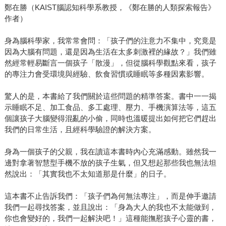
鄭在勝（KAIST腦認知科學系教授，《鄭在勝的人類探索報告》
作者）
身為腦科學家，我常常會問：「孩子們的注意力不集中，究竟是
因為大腦有問題，還是因為生活在太多刺激裡的緣故？」我們雖
然經常輕易斷言一個孩子「散漫」，但從腦科學觀點來看，孩子
的專注力會受環境與經驗、飲食習慣或睡眠等多種因素影響。
驚人的是，本書給了我們關於這些問題的精準答案。書中一一揭
示睡眠不足、加工食品、多工處理、壓力、手機演算法等，這五
個讓孩子大腦變得混亂的小偷，同時也溫暖提出如何把它們趕出
我們的日常生活，且經科學驗證的解決方案。
身為一個孩子的父親，我在讀這本書時內心充滿感動。雖然我一
邊對拿著智慧型手機不放的孩子生氣，但又想起那些我也無法坦
然說出：「其實我也不太知道那是什麼」的日子。
這本書不止告訴我們：「孩子們為何無法專注」，而是伸手邀請
我們一起尋找答案，並且說出：「身為大人的我也不太能做到，
你也會變好的，我們一起解決吧！」這種能撫慰孩子心靈的書，