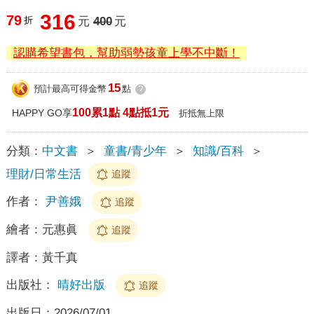
316
79
折
元
400
元
認購希望書包，幫助弱勢孩童上學不中斷！
15
預計最高可得金幣
點
?
100累1點 4點抵1元
HAPPY GO享
折抵無上限
分類：
中文書
＞
童書/青少年
＞
知識/百科
＞
理財/日常生活
追蹤
作者：
尹善娥
追蹤
繪者：
元惠眞
追蹤
譯者：
黃千真
出版社：
晴好出版
追蹤
出版日：
2026/07/01