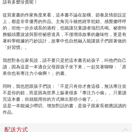
該有多麼珍貴呢！
從寫童書的作家角度來看，這本書不論在架構、節奏及情節設定
上，都是非常優秀的作品。主角完斗雖然經常犯錯、感覺傻呼呼
的，但他一步步成長的過程，也能讓兒童讀者強烈共鳴。祕密特
務貓頭鷹波波與那些祕密道具，不僅增添故事的趣味性，更是有
著科學根據的巧妙設計，故事中也自然融入能讓孩子們跟著做的
「好習慣」。
我想對各位家長說，請不要只是把這本書丟給孩子，叫他們自己
讀，因為這是一本適合父母跟孩子坐下來，一起笑著聊聊：「原
來你也有專注力小偷啊！」的書。
同時，我也想跟孩子們說：「不是只有你才會這樣，無法專注並
不是你的錯，而是因為世界上躲著很多『專注力小偷』。只要讀
完這本書，你就能用你的方式揪出那些小偷了。」
這是一本能減少嘮叨、增加對話的書，是孩子跟家長都應該讀的
作品。
配送方式