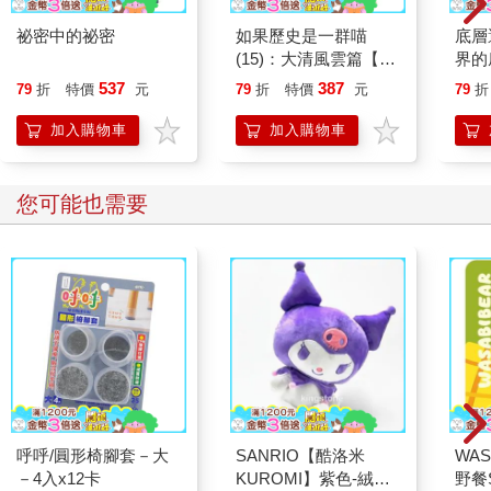
祕密中的祕密
如果歷史是一群喵
底層
(15)：大清風雲篇【萌
界的
貓漫畫學歷史】
537
387
79
折
特價
元
79
折
特價
元
79
折
加入購物車
加入購物車
您可能也需要
呼呼/圓形椅腳套－大
SANRIO【酷洛米
WAS
－4入x12卡
KUROMI】紫色-絨毛
野餐S