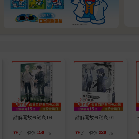
請解開故事謎底 04
請解開故事謎底 01
150
229
79
折
特價
元
79
折
特價
元