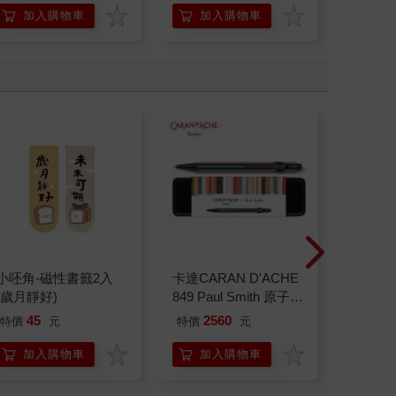
「行動派」的37個科
加入購物車
加入購物車
加
學方法
小呸角-磁性書籤2入
卡達CARAN D'ACHE
小呸角
(歲月靜好)
849 Paul Smith 原子筆
(從從容
ED.5 條紋黑
45
2560
45
特價
元
特價
元
特價
加入購物車
加入購物車
加