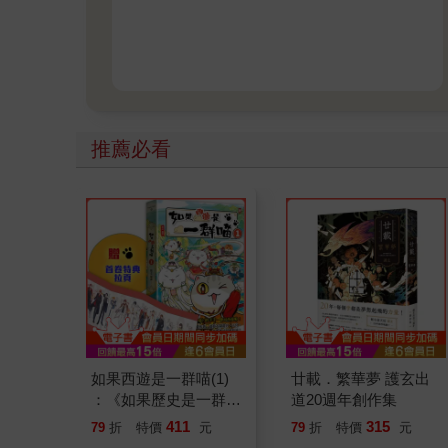
推薦必看
如果西遊是一群喵(1)
廿載．繁華夢 護玄出
：《如果歷史是一群
道20週年創作集
喵》作者最新力作，附
411
315
79
折
特價
元
79
折
特價
元
【首卷特典】拉頁