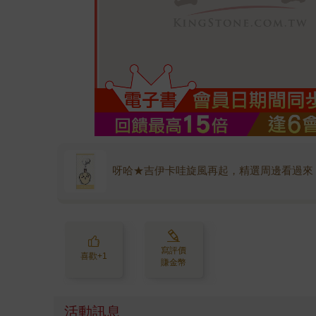
呀哈★吉伊卡哇旋風再起，精選周邊看過來
寫評價
喜歡+1
賺金幣
活動訊息