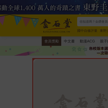
國中自修評量
東野
唯紅花綻放
奧德賽
會員獎勵
中文書
動漫ACG
親子