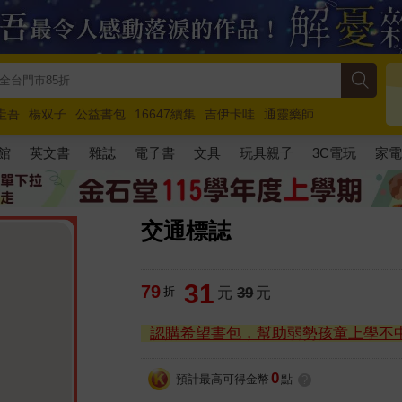
圭吾
楊双子
公益書包
16647續集
吉伊卡哇
通靈藥師
路邊攤新作
馬斯克
玩具總動員5
超慢跑
館
英文書
雜誌
電子書
文具
玩具親子
3C電玩
家
交通標誌
31
79
折
元
39
元
認購希望書包，幫助弱勢孩童上學不
0
預計最高可得金幣
點
?