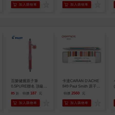
加入購物車
加入購物車
百樂健握原子筆
卡達CARAN D'ACHE
0.5PURE聯名 頂級白
849 Paul Smith 原子筆
桃(限量)
ED.5 條紋銀
187
2560
85
折
特價
元
特價
元
加入購物車
加入購物車