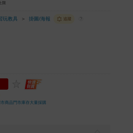
上限
習玩教具
＞
掛圖/海報
追蹤
?
門市商品
門市庫存
大量採購