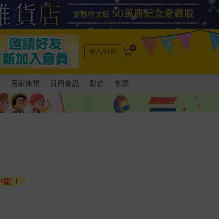
0
登入/註冊
電
居家休閒
日用食品
影音
售票
中斷！