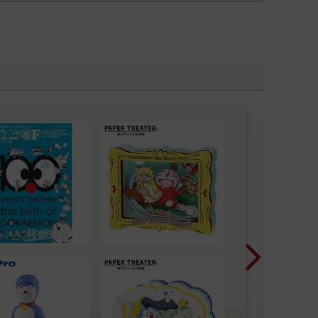
4
屆
第4
金鼎
鼎
入圍
好書
～～
看