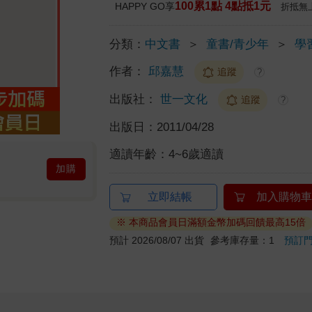
100累1點 4點抵1元
HAPPY GO享
折抵無
分類：
中文書
＞
童書/青少年
＞
學
作者：
邱嘉慧
追蹤
?
出版社：
世一文化
追蹤
?
出版日：
2011/04/28
適讀年齡：
4~6歲適讀
加購
立即結帳
加入購物車
※ 本商品會員日滿額金幣加碼回饋最高15倍
預計 2026/08/07 出貨
參考庫存量：1
預訂