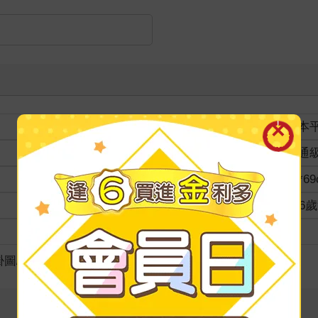
裝訂
紙本
分級
普通
商品規格
49*6
適讀年齡
4~6
級別
掛圖/海報