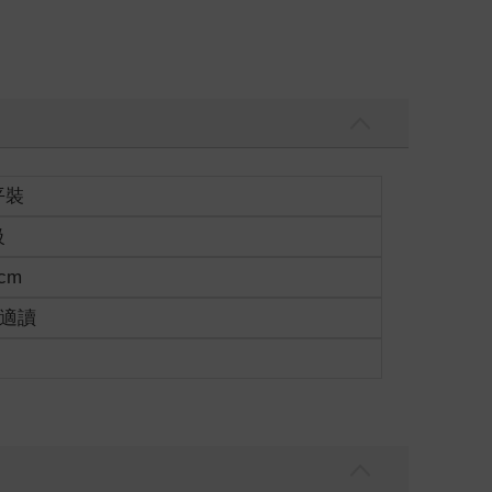
平裝
級
9cm
歲適讀