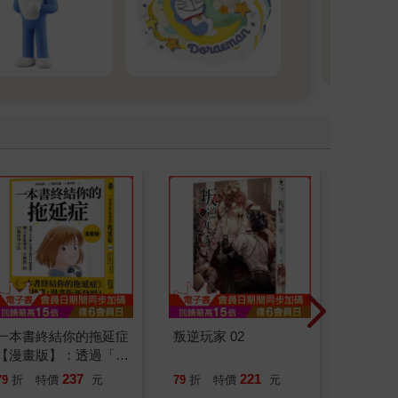
更
多
一本書終結你的拖延症
叛逆玩家 02
祕密中
【漫畫版】：透過「小
行動」打開大腦的行動
237
221
79
折
特價
元
79
折
特價
元
79
折
開關，懶人也能變身