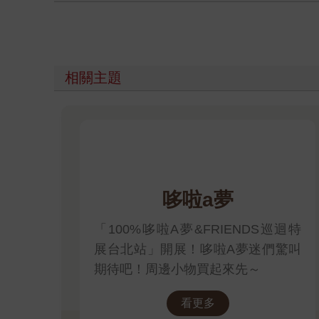
相關主題
哆啦a夢
「100%哆啦A夢&FRIENDS巡迴特
展台北站」開展！哆啦A夢迷們驚叫
期待吧！周邊小物買起來先～
看更多