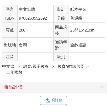
我念茲在茲的是創造學生的參與，透過師生互有往來的對話，啟
語言
中文繁體
裝訂
紙本平裝
動學生的思考本能，開啟好奇天賦，催化學習動能，師生一起精
采課堂樣貌。
ISBN
9786263552692
分級
普通級
因此，師生對話是點燃學生思考的火種。我常以提問為開端，佐
以輕鬆的聊天當催化劑，讓學生跟上我的話題靈動思考。這不是
商品規
頁數
288
25開15*21cm
閒聊，是把輕鬆對談提升到聚焦式的對話，並有思辨與討論表
格
達，再形成判斷。我們互相聆聽、彼此理解，最後達成共識。
有時，我以嚴肅專業的角色提升學生知識成長；有時，我用幽默
適讀年
出版地
台灣
全齡適讀
詼諧的方式鼓勵學生注重書本之外的人際學習與問題解決能力；
齡
有時，我四兩撥千金的以班級生活大小事和學生談挫折調適、情
注音
級別
緒管理和眼界拓展，墊撐其人生高度。
在來來往往的師生對談中，我表現傾聽與接納，我同理與關懷，
中文書
＞
教育/親子教養
＞
教育/教學現場
＞
我不吝嗇肯定和讚美，我的激勵性語言伴隨不斷提問與激盪思
十二年國教
考。日積月累中，我看到學生的學習向下扎根並逐漸開展學習策
略，我欣喜學生表現對人、事、物的關懷，長成更美好的模樣。
我最害怕見到的就是學生眼裡無光，他那天生的學習本能、思考
商品評價
的天賦、好奇的本性，都需要師長借力使力，善用對話激發。師
生雙向對話是學生在學習階段大腦最需要的成長養分，學生會把
聽、看、聞，以及所思所想結合自己的判斷，形成個人的概念和
寫評價
價值。師生對話的刻畫也會在其成長過程逐漸內化成和自己對話