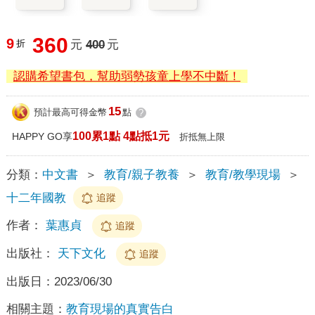
360
9
折
元
400
元
認購希望書包，幫助弱勢孩童上學不中斷！
15
預計最高可得金幣
點
?
100累1點 4點抵1元
HAPPY GO享
折抵無上限
分類：
中文書
＞
教育/親子教養
＞
教育/教學現場
＞
十二年國教
追蹤
作者：
葉惠貞
追蹤
出版社：
天下文化
追蹤
出版日：
2023/06/30
相關主題：
教育現場的真實告白