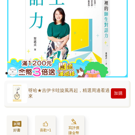
呀哈★吉伊卡哇旋風再起，精選周邊看過
加購
來
寫評價
好書
喜歡+1
賺金幣