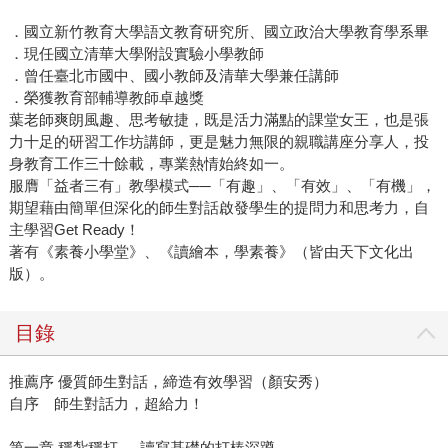
．國立新竹教育大學語文教育研究所、國立政治大學教育學系畢
．現任國立清華大學附設實驗小學教師
．曾任臺北市國中、國小教師及清華大學兼任講師
．榮獲教育部輔導教師卓越獎
葉老師爽朗風趣、思考敏捷，既是活力滿點的課堂女王，也是張
力十足的研習工作坊講師，更是魅力無限的親職講座分享人，投
身教育工作三十餘載，專業熱情始終如一。
服膺「益者三有」教學模式──「有趣」、「有效」、「有機」，
期望藉由簡單但深化的師生對話啟發學生的提問力和思考力，自
主學習Get Ready！
著有《素養小學堂》、《讀繪本，學素養》（皆由天下文化出
版）。
目錄
推薦序 優質師生對話，締造有效學習（顏安秀）
自序 師生對話力，超給力！
第一章 穩紮穩打──讀寫基礎的打樁深蹲