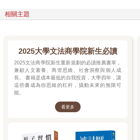
的能力，使之日後成為獨立的人。
所以，師生對話不只用來表達想法，更代表溝通，以及情緒管理
相關主題
和社交能力。教學若只有單向灌輸，沒有互動對話就沒有溫度，
掌控型的老師可能帶來學生短期的服從，但無法交心，缺乏師生
對話就是貧乏的學習環境。
如果你想知道一堂語文課的完整樣貌，書中我以師生對話力在國
語課以〈拔一條河〉這課課文鋪陳有方有法的教學歷程，協助學
2025大學文法商學院新生必讀
生發展學習策略。
如果你困惑如何建立學生閱讀習慣、型塑班級閱讀風氣，書中我
2025文法商學院新生重新規劃的必讀推薦書單，
以師生對話力輕鬆達陣，讓學生開學第一天就晨讀。
兼顧人文素養、商管思維、社會洞察與個人成
如果你好奇如何營造和諧溫暖的師生關係；如果你苦於不知如何
長。 書籍是成本最低的自我投資，大學四年，讓
製造師生對談話題；如果你看重學生的全人發展，卻對教育教養
這些書成為你思維的杠杆，撬動未來的無限可
仍有諸多問號，那麼你能在書裡我和學生的故事中，得到靈感啟
發與找回初心。看我從一首歌談起、從一篇寫作開始、從討論班
能。
規再到抄寫聯絡簿……，在在都以對話拉近了師生距離，豐厚一
段溫暖有情的師生情緣，也滋養學生未來人生之路。
看更多
在二○二二年TED x Zhubei 年會，我受邀以「如何讓孩子擁有安
定的身心？打造『家的幸福三度空間』」為題發表短講。其中我
談到親子間對話要有溫度，轉換到教學現場，有為者亦若是。在
我和學生的對話中，有亦師亦友的溫暖和諧，有像親子關係般的