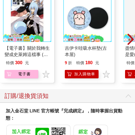
【電子書】關於我轉生
吉伊卡哇吸水杯墊(古
盡情
變成史萊姆這檔事 (23)
本屋)
是愛
(小說)
300
180
特價
元
9
折
特價
元
特價
電子書
加入購物車
訂購/退換貨須知
加入金石堂 LINE 官方帳號『完成綁定』，隨時掌握出貨動
態：