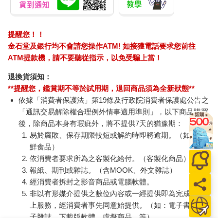
提醒您！！
金石堂及銀行均不會請您操作ATM! 如接獲電話要求您前往
ATM提款機，請不要聽從指示，以免受騙上當！
退換貨須知：
**提醒您，鑑賞期不等於試用期，退回商品須為全新狀態**
依據「消費者保護法」第19條及行政院消費者保護處公告之
「通訊交易解除權合理例外情事適用準則」，以下商品購買
後，除商品本身有瑕疵外，將不提供7天的猶豫期：
易於腐敗、保存期限較短或解約時即將逾期。（如：生
鮮食品）
依消費者要求所為之客製化給付。（客製化商品）
報紙、期刊或雜誌。（含MOOK、外文雜誌）
經消費者拆封之影音商品或電腦軟體。
非以有形媒介提供之數位內容或一經提供即為完成之線
上服務，經消費者事先同意始提供。（如：電子書、電
子雜誌、下載版軟體、虛擬商品…等）