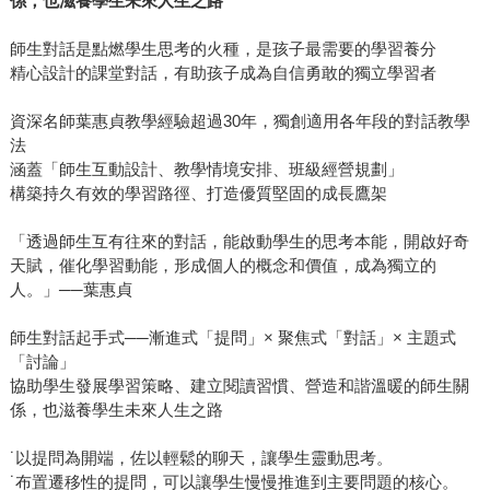
係，也滋養學生未來人生之路
師生對話是點燃學生思考的火種，是孩子最需要的學習養分
精心設計的課堂對話，有助孩子成為自信勇敢的獨立學習者
資深名師葉惠貞教學經驗超過30年，獨創適用各年段的對話教學
法
涵蓋「師生互動設計、教學情境安排、班級經營規劃」
構築持久有效的學習路徑、打造優質堅固的成長鷹架
「透過師生互有往來的對話，能啟動學生的思考本能，開啟好奇
天賦，催化學習動能，形成個人的概念和價值，成為獨立的
人。」──葉惠貞
師生對話起手式──漸進式「提問」× 聚焦式「對話」× 主題式
「討論」
協助學生發展學習策略、建立閱讀習慣、營造和諧溫暖的師生關
係，也滋養學生未來人生之路
˙以提問為開端，佐以輕鬆的聊天，讓學生靈動思考。
˙布置遷移性的提問，可以讓學生慢慢推進到主要問題的核心。