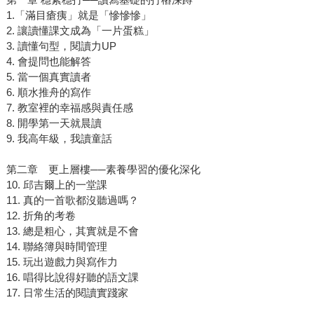
1.「滿目瘡痍」就是「慘慘慘」
2. 讓讀懂課文成為「一片蛋糕」
3. 讀懂句型，閱讀力UP
4. 會提問也能解答
5. 當一個真實讀者
6. 順水推舟的寫作
7. 教室裡的幸福感與責任感
8. 開學第一天就晨讀
9. 我高年級，我讀童話
第二章 更上層樓──素養學習的優化深化
10. 邱吉爾上的一堂課
11. 真的一首歌都沒聽過嗎？
12. 折角的考卷
13. 總是粗心，其實就是不會
14. 聯絡簿與時間管理
15. 玩出遊戲力與寫作力
16. 唱得比說得好聽的語文課
17. 日常生活的閱讀實踐家