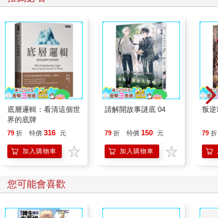
底層邏輯：看清這個世
請解開故事謎底 04
叛逆
界的底牌
316
150
79
折
特價
元
79
折
特價
元
79
折
加入購物車
加入購物車
您可能會喜歡