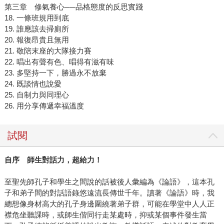
第三章 修氣養心──品格態度的反思實踐
18. 一條班規用到底
19. 誰應該去掃廁所
20. 報復昂貴且無用
21. 敬陪末座的大隊接力賽
22. 唱出有聲有色、唱得有滋有味
23. 多堅持一下，勝過永不放棄
24. 既談情也說愛
25. 自制力與同理心
26. 用分享傳遞幸福溫度
試閱
自序 師生對話力，超給力！
至聖先師孔子和學生之間說的話被後人彙編為《論語》，這本孔
子和弟子間的對話語錄悠遠流長傳世千年。讀著《論語》時，我
總想像身材高大的孔子身邊圍繞著弟子群，可能在學堂中人人正
襟危坐聽課時，或師生偕同行走某處時，抑或某個事件發生當