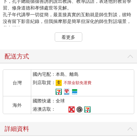
下，孔子總能循循善誘的說出教誨、教導話語，表述他對教育學
習、修身道德和孝悌處世等見解。
孔子年代講學一切從簡，最直接真實的互動就是師生對談，彼時
沒有留下影音紀錄，但我揣摩那是簡單但深化的師生對話場景，
我心嚮往。
時代更迭，教育面貌百花齊放，各式教學資源設備充足，老師的
看更多
工作內容仍可用韓愈所說的：「師者，所以傳道、授業，解惑
也。」來涵蓋，也就是老師對學生傳布待人接物道理、教授專業
知識、解答疑惑問題。
配送方式
教學該如何才能達成傳道、授業、解惑兼具的有效教學？更上一
層樓的又如何能促成「有機教學」呢？也就是不強迫灌輸、不以
國內宅配：本島、離島
權力壓制、不破壞孩子思考本能的師生互動歷程。我一向秉持
「簡易、可行、好操作」的教學模式，那麼建立教室裡的師生對
到店取貨：
台灣
不限金額免運費
話力就是通往教學桃花源的扶向之路。
國際快遞：全球
師生對話，啟動學生思考力
海外
我清楚老師的角色與影響力，學生愉快歡欣或痛苦悲慘、主動積
港澳店取：
極或被動消極、自信獨立或自卑依賴，家庭功能之外，老師係乎
關鍵。我相信溫暖友善正面的師生對話，對小學階段前額葉尚在
詳細資料
發展的孩子有活絡作用，我必須避免呆板機械的教學造成其大腦
發展損失。