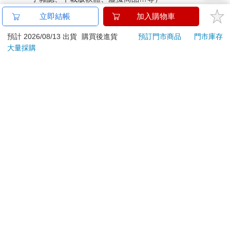
已拆封之個人衛生用品。（如：內衣褲、刮鬍刀、除毛
立即結帳
加入購物車
刀…等）
若非上列種類商品，均享有到貨7天的猶豫期（含例假
預計 2026/08/13 出貨
購買後進貨
預訂門市商品
門市庫存
大量採購
日）。
辦理退換貨時，商品（組合商品恕無法接受單獨退貨）必須
是您收到商品時的原始狀態（包含商品本體、配件、贈品、
保證書、所有附隨資料文件及原廠內外包裝…等），請勿直
接使用原廠包裝寄送，或於原廠包裝上黏貼紙張或書寫文
字。
退回商品若無法回復原狀，將請您負擔回復原狀所需費用，
嚴重時將影響您的退貨權益。