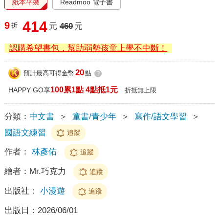
紙本平裝
Readmoo 電子書
414
9
折
元
460
元
認購希望書包，幫助弱勢孩童上學不中斷！
20
預計最高可得金幣
點
?
100累1點 4點抵1元
HAPPY GO享
折抵無上限
分類：
中文書
＞
童書/青少年
＞
寫作/語文學習
＞
國語文練習
追蹤
作者：
林彥佑
追蹤
繪者：
Mr.巧克力
追蹤
出版社：
小漫遊
追蹤
出版日：
2026/06/01