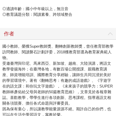
◎適讀年齡：國小中年級以上，無注音
◎教育議題分類：閱讀素養、跨領域整合
作者
國小教師。榮獲Super教師獎、翻轉創新教師獎，曾任教育部教學
訪問教師、閱讀磐石計劃評委，2018獲教育部選為教育家典範人
物。
受邀臺灣與印尼、馬來西亞、新加坡、越南、大陸演講，將語文
教學發揚海外；在臺灣各地，有數百場公開授課、親職教育講
座、師資增能培訓、國際教育分享經驗，讓師生共同沉浸於美好
的學習環境中。著有《翻轉思考：有趣的成語遊戲》、《字遊字
在的語文課：和你玩文字遊戲》，《未來孩子的競爭力：SUPER
教師林彥佑給父母與老師的50篇教育思維》，文章見於各報章雜
誌。喜歡教學，帶學生進行各項創新、思考課程。指導過語文相
關各項競賽、擔任各式命題與評審委員。
因為保有童心，所以讓教學能量源源不絕。期許自己的你們，也
可以在生活中學習語文，寓教於樂。