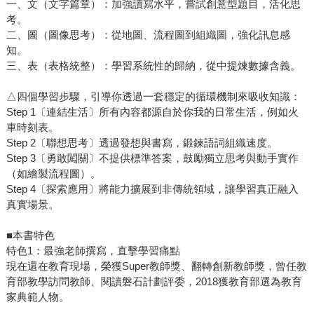
一、文（文字篇章）：加強讀寫水平，嘗試創意型題目，活化思
考。
二、圖（圖像思考）：從地圖、流程圖到組織圖，強化訊息感
知。
三、表（表格統整）：學習系統性的歸納，從中提煉數據含義。
△四個學習步驟，引導你透過一套穩定的循環機制來吸收知識：
Step 1〔連結生活〕所有內容都源自於你我的日常生活，例如火
車時刻表。
Step 2〔聯想思考〕透過發想與書寫，鍛鍊語詞組織速度。
Step 3〔勇敢闖關〕不提供標準答案，鼓勵獨立思考與動手實作
（如繪製流程圖）。
Step 4〔探索應用〕將能力擴展到非傳統領域，讓學習真正融入
真實場景。
■本書特色
特色1：最強老師撰寫，直擊學習痛點
現在還在教育現場，榮獲Super教師獎、翻轉創新教師獎，曾任教
育部教學訪問教師、閱讀磐石計劃評委，2018獲教育部選為教育
家典範人物。