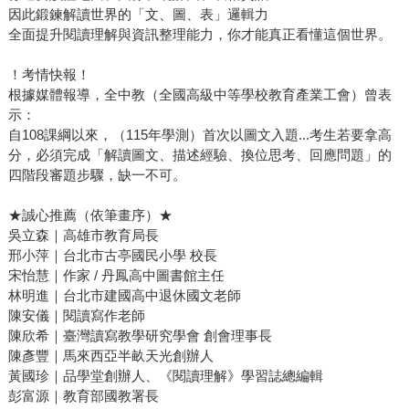
因此鍛鍊解讀世界的「文、圖、表」邏輯力
全面提升閱讀理解與資訊整理能力，你才能真正看懂這個世界。
！考情快報！
根據媒體報導，全中教（全國高級中等學校教育產業工會）曾表
示：
自108課綱以來，（115年學測）首次以圖文入題...考生若要拿高
分，必須完成「解讀圖文、描述經驗、換位思考、回應問題」的
四階段審題步驟，缺一不可。
★誠心推薦（依筆畫序）★
吳立森｜高雄市教育局長
邢小萍｜台北市古亭國民小學 校長
宋怡慧｜作家 / 丹鳳高中圖書館主任
林明進｜台北市建國高中退休國文老師
陳安儀｜閱讀寫作老師
陳欣希｜臺灣讀寫教學研究學會 創會理事長
陳彥豐｜馬來西亞半畝天光創辦人
黃國珍｜品學堂創辦人、《閱讀理解》學習誌總編輯
彭富源｜教育部國教署長