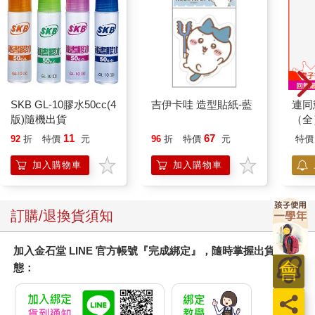
SKB GL-10膠水50cc(4
吉伊卡哇 造型貼紙-藍
連同
版)隨機出貨
（全
11
67
92
折
特價
元
96
折
特價
元
特價
加入購物車
加入購物車
訂購/退換貨須知
加入金石堂 LINE 官方帳號『完成綁定』，隨時掌握出貨動
態：