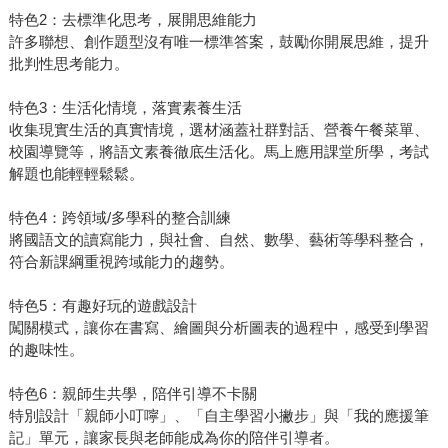
特色2：去標準化思考，展開思維能力
許多聯想、創作題型沒有唯一標準答案，鼓勵你開展思維，提升
批判性思考能力。
特色3：生活化情境，落實素養生活
收集現實生活的真實情境，選材涵蓋社群對話、營養午餐菜單、
校園導覽等，將語文素養徹底生活化。馬上應用課堂所學，考試
解題也能輕輕鬆鬆。
特色4：跨領域/多學科的整合訓練
將國語文的讀寫能力，與社會、自然、數學、藝術等學科整合，
符合新課綱重視跨域能力的趨勢。
特色5：有趣好玩的遊戲設計
闖關模式，讓你在書寫、繪圖與分析圖表的過程中，感受到學習
的趣味性。
特色6：親師生共學，陪伴引導不卡關
特別設計「親師小叮嚀」、「自主學習小撇步」與「我的應援筆
記」單元，讓家長與老師能成為你的陪伴引導者。