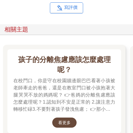
寫評價
相關主題
孩子的分離焦慮應該怎麼處理
呢？
在校門口，你是守在校園牆邊眼巴巴看著小孩被
老師牽走的爸爸，還是在教室門口被小孩抱著大
腿哭哭不放的媽媽呢？ 👉爸媽的分離焦慮應該
怎麼處理呢？1.認知到不安是正常的 2.讓注意力
轉移忙碌3.不要對著孩子發洩焦慮； 👉那小朋友
該如何適應過渡期呢？1.可給予適當的安撫玩具
看更多
也許是熟悉的玩偶增加安全感 2.與孩子分開時請
好好堅定道別不可哄騙,並保證會回到身邊3.準時