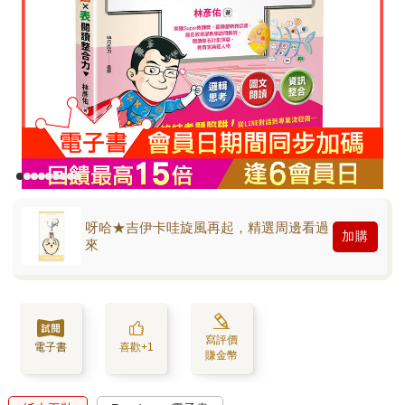
呀哈★吉伊卡哇旋風再起，精選周邊看過
加購
來
寫評價
電子書
喜歡+1
賺金幣