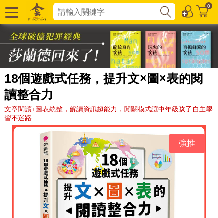
0
18個遊戲式任務，提升文×圖×表的閱
讀整合力
文章閱讀+圖表統整，解讀資訊超能力，闖關模式讓中年級孩子自主學
習不迷路
強推