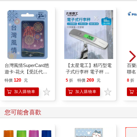
台灣風情SuperCard悠
【太星電工】精巧型電
百樂果
遊卡-花火【受託代
子式行李秤 電子秤 便
聯名
銷】
攜秤 快遞 磅秤 包裹秤
120
269
特價
元
5
折
特價
元
8
折
50KG 手提秤 旅行秤
行李秤 出國必備
加入購物車
加入購物車
您可能會喜歡