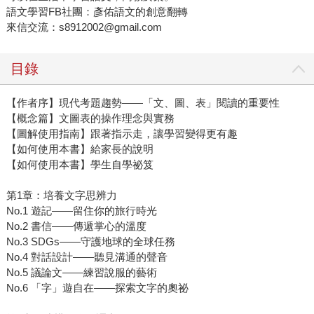
語文學習FB社團：彥佑語文的創意翻轉
來信交流：s8912002@gmail.com
目錄
【作者序】現代考題趨勢——「文、圖、表」閱讀的重要性
【概念篇】文圖表的操作理念與實務
【圖解使用指南】跟著指示走，讓學習變得更有趣
【如何使用本書】給家長的說明
【如何使用本書】學生自學祕笈
第1章：培養文字思辨力
No.1 遊記——留住你的旅行時光
No.2 書信——傳遞掌心的溫度
No.3 SDGs——守護地球的全球任務
No.4 對話設計——聽見溝通的聲音
No.5 議論文——練習說服的藝術
No.6 「字」遊自在——探索文字的奧祕