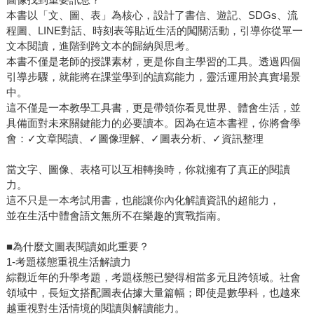
本書以「文、圖、表」為核心，設計了書信、遊記、SDGs、流
程圖、LINE對話、時刻表等貼近生活的闖關活動，引導你從單一
文本閱讀，進階到跨文本的歸納與思考。
本書不僅是老師的授課素材，更是你自主學習的工具。透過四個
引導步驟，就能將在課堂學到的讀寫能力，靈活運用於真實場景
中。
這不僅是一本教學工具書，更是帶領你看見世界、體會生活，並
具備面對未來關鍵能力的必要讀本。因為在這本書裡，你將會學
會：✓文章閱讀、✓圖像理解、✓圖表分析、✓資訊整理
當文字、圖像、表格可以互相轉換時，你就擁有了真正的閱讀
力。
這不只是一本考試用書，也能讓你內化解讀資訊的超能力，
並在生活中體會語文無所不在樂趣的實戰指南。
■為什麼文圖表閱讀如此重要？
1-考題樣態重視生活解讀力
綜觀近年的升學考題，考題樣態已變得相當多元且跨領域。社會
領域中，長短文搭配圖表佔據大量篇幅；即使是數學科，也越來
越重視對生活情境的閱讀與解讀能力。