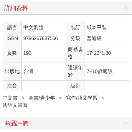
詳細資料
語言
中文繁體
裝訂
紙本平裝
ISBN
9786267837566
分級
普通級
商品規
頁數
192
17*23*1.30
格
適讀年
出版地
台灣
7~10歲適讀
齡
注音
級別
中文書
＞
童書/青少年
＞
寫作/語文學習
＞
國語文練習
商品評價