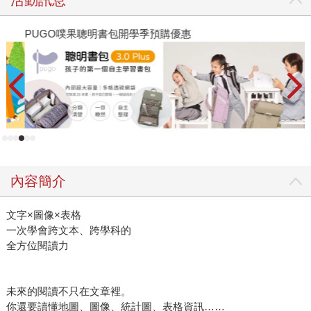
PUGO噗果聰明書包開學季預購優惠
遠
內容簡介
文字×圖像×表格
一次學會跨文本、跨學科的
全方位閱讀力
未來的閱讀不只在文章裡。
你還要讀懂地圖、圖像、統計圖、表格資訊……