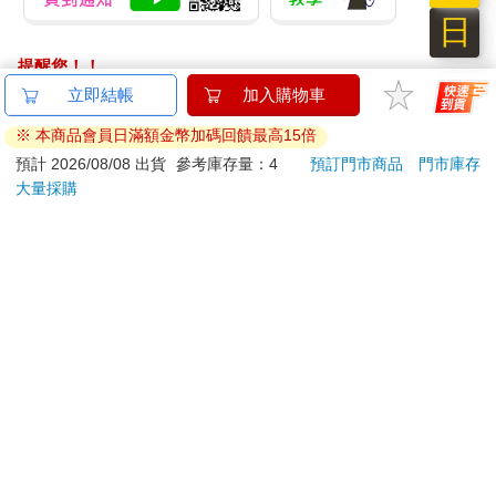
日
提醒您！！
金石堂及銀行均不會請您操作ATM! 如接獲電話要求您前往
立即結帳
加入購物車
ATM提款機，請不要聽從指示，以免受騙上當！
※ 本商品會員日滿額金幣加碼回饋最高15倍
退換貨須知：
預計 2026/08/08 出貨
參考庫存量：4
預訂門市商品
門市庫存
大量採購
**提醒您，鑑賞期不等於試用期，退回商品須為全新狀態**
依據「消費者保護法」第19條及行政院消費者保護處公告之
「通訊交易解除權合理例外情事適用準則」，以下商品購買
後，除商品本身有瑕疵外，將不提供7天的猶豫期：
易於腐敗、保存期限較短或解約時即將逾期。（如：生
鮮食品）
依消費者要求所為之客製化給付。（客製化商品）
報紙、期刊或雜誌。（含MOOK、外文雜誌）
經消費者拆封之影音商品或電腦軟體。
非以有形媒介提供之數位內容或一經提供即為完成之線
上服務，經消費者事先同意始提供。（如：電子書、電
子雜誌、下載版軟體、虛擬商品…等）