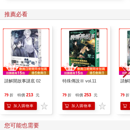
推薦必看
請解開故事謎底 02
特殊傳說Ⅲ vol.11
請解
213
253
79
折
特價
元
79
折
特價
元
79
折
加入購物車
加入購物車
您可能也需要