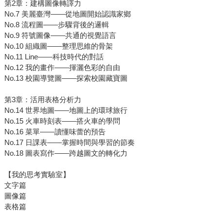
第2章：建構圖像轉譯力
No.7 美麗臺灣——從地圖開始認識家鄉
No.8 流程圖——步驟背後的邏輯
No.9 符號圖像——共通的視覺語言
No.10 組織圖——整理思維的骨架
No.11 Line——科技時代的對話
No.12 我的畫作——揮灑色彩的自由
No.13 校園導覽圖——探索校園藏寶圖
第3章：活用表格分析力
No.14 世界地圖——地圖上的環球旅行
No.15 火車時刻表——搭火車的學問
No.16 菜單——讀懂味蕾的預告
No.17 日課表——掌握時間與學習的節奏
No.18 圖表寫作——跨越圖文的轉化力
【我的思考實驗室】
文字篇
圖像篇
表格篇