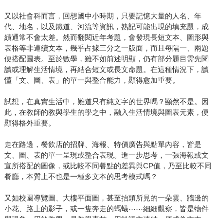
又以社會科而言，回想國中小時期，只要記憶大量的人名、年
代、地名，以及鐵道、河流等資訊，熟記可能出現的填充題，成
績通常不會太差。然而翻閱近年考題，會發現長短文本、圖形與
表格等非連續文本，幾乎占據三分之一版面，而且每隔一、兩題
便搭配圖表。至於數學，雖不如前述明顯，仍有部分題目需先閱
讀或理解生活情境，再結合短文或長文命題。在這種情況下，讀
懂「文、圖、表」的單一與整合能力，顯得愈加重要。
試想，在真實生活中，難道只有純文字的世界嗎？顯然不是。因
此，在教師的教與學生的學之中，融入生活情境與圖表元素，便
顯得格外重要。
走在路邊，餐飲店的招牌、海報、特價廣告與點單內容，皆是
文、圖、表的單一呈現或整合表現。進一步思考，一張海報或文
宣所搭配的圖像，或比較不同餐點的差異與CP值，乃至比較不同
餐廳，本質上不也是一種多文本的思考模式嗎？
又如校園導覽圖、大樓平面圖，甚至抬頭所見的一朵雲、牆邊的
小花、路上的影子，或一隻奔走的螞蟻⋯⋯細細觀察，皆是物件