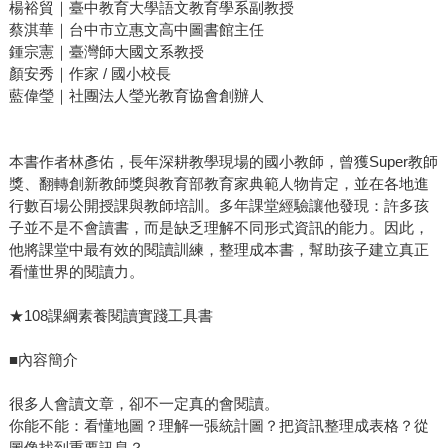
楊裕貿｜臺中教育大學語文教育學系副教授
蔡淇華｜台中市立惠文高中圖書館主任
鍾宗憲｜臺灣師大國文系教授
顏安秀｜作家 / 國小校長
藍偉瑩｜社團法人瑩光教育協會創辦人
本書作者林彥佑，長年深耕教學現場的國小教師，曾獲Super教師
獎、翻轉創新教師獎與教育部教育家典範人物肯定，並在各地進
行數百場公開授課與教師培訓。多年課堂經驗讓他發現：許多孩
子並不是不會讀書，而是缺乏理解不同形式資訊的能力。因此，
他將課堂中最有效的閱讀訓練，整理成本書，幫助孩子建立真正
看懂世界的閱讀力。
★108課綱素養閱讀實踐工具書
■內容簡介
很多人會讀文章，卻不一定真的會閱讀。
你能不能：看懂地圖？理解一張統計圖？把資訊整理成表格？從
圖像找到重要訊息？