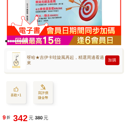
呀哈★吉伊卡哇旋風再起，精選周邊看過
加購
來
寫評價
喜歡+1
賺金幣
342
9
折
元
380
元