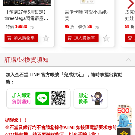
【預購27年5月暫定】
吉伊卡哇 可愛小貼紙-
皮克
threeMega閃電霹靂車
黃
娃娃
VA Hi-SPEC UNITED
子 
16980
38
特價
元
95
折
特價
元
59
折
阿斯拉 G.S.X RS
克敏
SIREN 黑色限定
Pik
加入購物車
加入購物車
易
訂購/退換貨須知
加入金石堂 LINE 官方帳號『完成綁定』，隨時掌握出貨動
態：
提醒您！！
金石堂及銀行均不會請您操作ATM! 如接獲電話要求您前往
會
ATM提款機，請不要聽從指示，以免受騙上當！