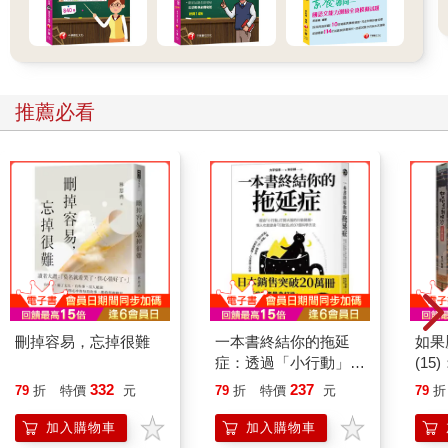
推薦必看
刪掉容易，忘掉很難
一本書終結你的拖延
如果
症：透過「小行動」打
(1
開大腦的行動開關，懶
貓漫
332
237
79
折
特價
元
79
折
特價
元
79
折
人也能變身「行動派」
的37個科學方法
加入購物車
加入購物車