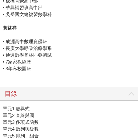
• 板橋育豪高中部
• 華興補習班高中部
• 吳岳國文總複習數學科
黃益祥
• 成淵高中數理資優班
• 長庚大學呼吸治療學系
• 通過數學奧林匹亞初試
• 7家家教經歷
• 3年私校團班
目錄
單元1 數與式
單元2 直線與圓
單元3 多項式函數
單元4 數列與級數
單元5 排列、組合