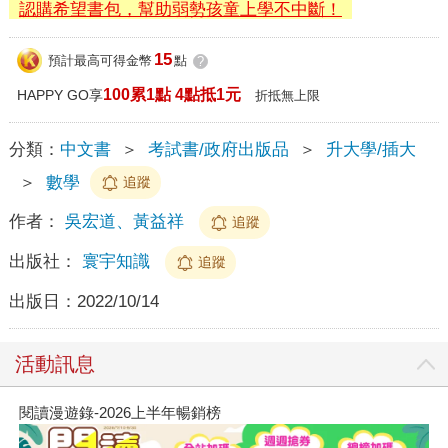
認購希望書包，幫助弱勢孩童上學不中斷！
15
預計最高可得金幣
點
?
100累1點 4點抵1元
HAPPY GO享
折抵無上限
分類：
中文書
＞
考試書/政府出版品
＞
升大學/插大
＞
數學
追蹤
作者：
吳宏道、黃益祥
追蹤
出版社：
寰宇知識
追蹤
出版日：
2022/10/14
活動訊息
閱讀漫遊錄-2026上半年暢銷榜