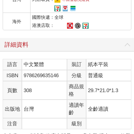
國際快遞：全球
海外
港澳店取：
詳細資料
語言
中文繁體
裝訂
紙本平裝
ISBN
9786269635146
分級
普通級
商品規
頁數
308
29.7*21.0*1.3
格
適讀年
出版地
台灣
全齡適讀
齡
注音
級別