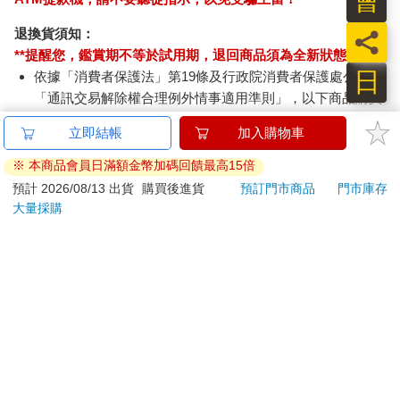
退換貨須知：
員
**提醒您，鑑賞期不等於試用期，退回商品須為全新狀態**
日
依據「消費者保護法」第19條及行政院消費者保護處公告之
「通訊交易解除權合理例外情事適用準則」，以下商品購買
後，除商品本身有瑕疵外，將不提供7天的猶豫期：
立即結帳
加入購物車
易於腐敗、保存期限較短或解約時即將逾期。（如：生
鮮食品）
※ 本商品會員日滿額金幣加碼回饋最高15倍
依消費者要求所為之客製化給付。（客製化商品）
預計 2026/08/13 出貨
購買後進貨
預訂門市商品
門市庫存
報紙、期刊或雜誌。（含MOOK、外文雜誌）
大量採購
經消費者拆封之影音商品或電腦軟體。
非以有形媒介提供之數位內容或一經提供即為完成之線
上服務，經消費者事先同意始提供。（如：電子書、電
子雜誌、下載版軟體、虛擬商品…等）
已拆封之個人衛生用品。（如：內衣褲、刮鬍刀、除毛
刀…等）
若非上列種類商品，均享有到貨7天的猶豫期（含例假
日）。
辦理退換貨時，商品（組合商品恕無法接受單獨退貨）必須