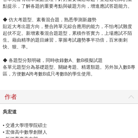
點提示，了解各題的重要考點與破題方向，增進應試答題能力。
◆ 仿大考題型、素養混合題，熟悉學測新趨勢
貼近大考出題方向，整合跨單元綜合應用的能力，不怕考試難度
起伏不定。新增素養混合題題型，累積作答實力，上場應試不陌
生。藉由精準的題目練習，掌握考試趨勢事半功倍，百米衝刺
快、狠、準。
◆ 各題型分類明確，同時收錄數A、數B模擬試題
各單元題型分為基礎題型、關鍵考題、精選類題。另外加入數B專
區，方便數A跨考數B或只考數B的學生使用。
作者
吳宏道
• 交通大學理學院碩士
• 宏偉高中數學創辦人