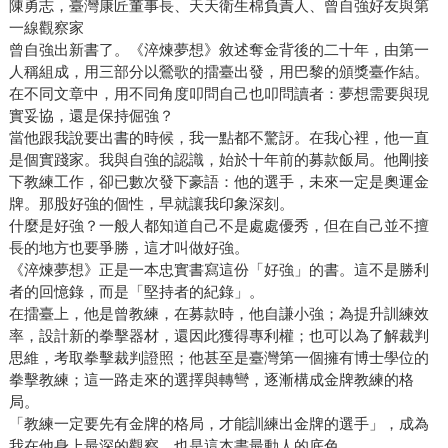
陳勇志，臺灣康匠董事長、天天衛生棉負責人、曾自強好友與第
一線觀察家
曾自強出新書了。《淬煉夢想》敘述奪金背後的二十年，由第一
人稱組成，用三部分以鶯歌的擂臺出發，用巴黎的頒獎臺作結。
在不同文章中，用不同角度叩問自己也叩問讀者：夢想需要與現
實妥協，還是保持倔強？
當他跟我說要出書的時候，我一點都不驚訝。在我心裡，他一直
是個實踐家。我與自強的認識，始於十年前的募款飯局。他剛接
下教練工作，卻已數次發下豪語：他的選手，未來一定是奧運金
牌。那股好強的個性，早就讓我印象深刻。
什麼是好強？一般人都知道自己不是處處優秀，但在自己並不擅
長的地方也要爭勝，這才叫做好強。
《淬煉夢想》正是一本忠實書寫這份「好強」的書。這不是勝利
者的回憶錄，而是「堅持者的紀錄」。
在擂臺上，他是曾教練，在募款時，他自謙小強；為提升訓練效
率，設計新的拳擊器材，還因此獲得專利權；也可以為了解裁判
思維，考取拳擊裁判證照；他甚至是臺灣第一個擁有博士學位的
拳擊教練；這一路走來的選擇與轉彎，逐漸構成金牌教練的格
局。
「教練一定要先有金牌的格局，才能訓練出金牌的選手」，成為
我在他身上最深的觀察，也是這本書最動人的底色。