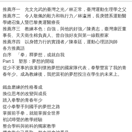
推薦序一 允文允武的臺灣之光／林正常，臺灣運動生理學之父
推薦序二 令人敬佩的毅力和執行力／林瀛洲，長庚體系運動醫
學總召集人暨巴黎奧運醫療長
推薦序三 教練本色：自強，與他的好強／陳勇志，臺灣康匠董
事長、天天衛生棉負責人、曾自強好友與第一線觀察家
推薦序四 以身體力行的實踐者／陳泰廷，運動心理諮詢師
各方推薦語
自序 「拳」釋夢想，成就自我
Part 1 塑形：夢想的開端
從少不更事的孩童到懷抱夢想的國家隊代表，拳擊豐富了我的青
春年少。成為教練後，我把當初的夢想投注在學生的未來上。
鐵血磨練的性格養成
換位思考的改變與成長
踏入拳擊的青春年少
從小拳擊手到國手的夢想之路
掌握前手拳，就能掌握全世界
初試啼聲的教學經驗
整合學科與術科的獨家教學