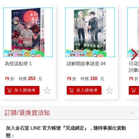
為怪談點燈 1
請解開故事謎底 04
日花
詞彙
253
150
79
折
特價
元
79
折
特價
元
79
折
加入購物車
加入購物車
訂購/退換貨須知
加入金石堂 LINE 官方帳號『完成綁定』，隨時掌握出貨動
態：