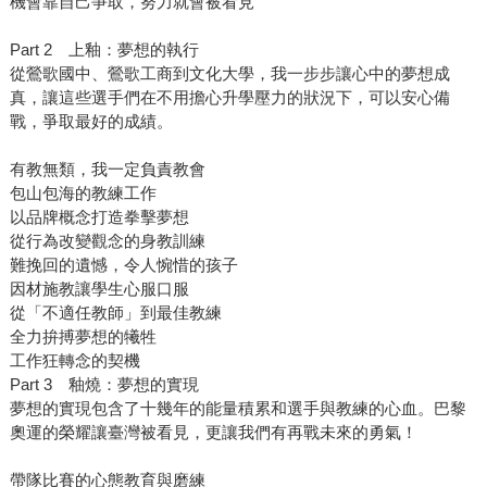
機會靠自己爭取，努力就會被看見
Part 2 上釉：夢想的執行
從鶯歌國中、鶯歌工商到文化大學，我一步步讓心中的夢想成
真，讓這些選手們在不用擔心升學壓力的狀況下，可以安心備
戰，爭取最好的成績。
有教無類，我一定負責教會
包山包海的教練工作
以品牌概念打造拳擊夢想
從行為改變觀念的身教訓練
難挽回的遺憾，令人惋惜的孩子
因材施教讓學生心服口服
從「不適任教師」到最佳教練
全力拚搏夢想的犧牲
工作狂轉念的契機
Part 3 釉燒：夢想的實現
夢想的實現包含了十幾年的能量積累和選手與教練的心血。巴黎
奧運的榮耀讓臺灣被看見，更讓我們有再戰未來的勇氣！
帶隊比賽的心態教育與磨練