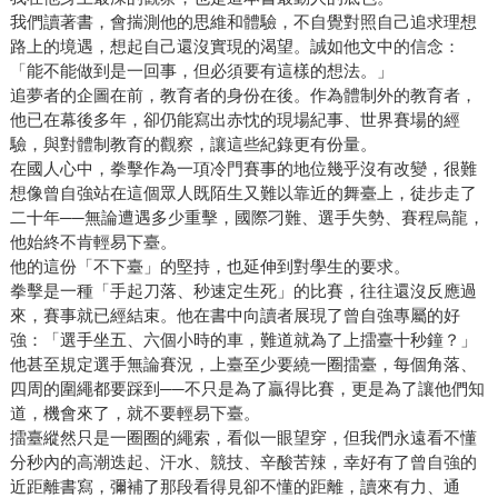
我們讀著書，會揣測他的思維和體驗，不自覺對照自己追求理想
路上的境遇，想起自己還沒實現的渴望。誠如他文中的信念：
「能不能做到是一回事，但必須要有這樣的想法。」
追夢者的企圖在前，教育者的身份在後。作為體制外的教育者，
他已在幕後多年，卻仍能寫出赤忱的現場紀事、世界賽場的經
驗，與對體制教育的觀察，讓這些紀錄更有份量。
在國人心中，拳擊作為一項冷門賽事的地位幾乎沒有改變，很難
想像曾自強站在這個眾人既陌生又難以靠近的舞臺上，徒步走了
二十年──無論遭遇多少重擊，國際刁難、選手失勢、賽程烏龍，
他始終不肯輕易下臺。
他的這份「不下臺」的堅持，也延伸到對學生的要求。
拳擊是一種「手起刀落、秒速定生死」的比賽，往往還沒反應過
來，賽事就已經結束。他在書中向讀者展現了曾自強專屬的好
強：「選手坐五、六個小時的車，難道就為了上擂臺十秒鐘？」
他甚至規定選手無論賽況，上臺至少要繞一圈擂臺，每個角落、
四周的圍繩都要踩到──不只是為了贏得比賽，更是為了讓他們知
道，機會來了，就不要輕易下臺。
擂臺縱然只是一圈圈的繩索，看似一眼望穿，但我們永遠看不懂
分秒內的高潮迭起、汗水、競技、辛酸苦辣，幸好有了曾自強的
近距離書寫，彌補了那段看得見卻不懂的距離，讀來有力、通