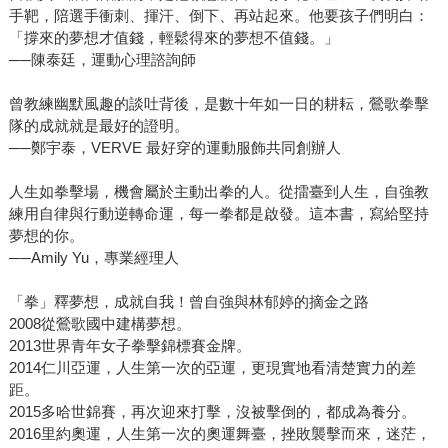
手靶，陪選手衝刺、揮汗、倒下、再站起來。他要孩子們明白：
「撐來的夢想才值錢，輕鬆得來的夢想不值錢。」
──陳泰廷，運動心理諮詢師
曾教練幽默風趣的談吐背後，是數十年如一日的耕耘，鶯歌拳擊
隊的成就就是最好的證明。
──鄭宇泰，VERVE 最好穿的運動服飾共同創辦人
人生如拳擊場，機會屬於主動出拳的人。從擂臺到人生，自強教
練用自律與行動逆轉命運，每一拳都是啟發。這本書，寫給堅持
夢想的你。
──Amily Yu，專業經理人
「拳」釋夢想，成就自我！曾自強與林郁婷的摘金之路
2008從鶯歌國中建構夢想。
2013世界青年女子拳擊錦標賽金牌。
2014仁川亞運，人生第一次的亞運，更現實地看清楚實力的差
距。
2015多哈世錦賽，再次迎來打擊，沒被擊倒的，都成為養分。
2016里約奧運，人生第一次的奧運舞臺，挫敗襲擊而來，迷茫，