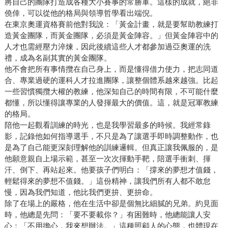
將自己的團隊打造成各種大小賽事的常勝軍。這樣的成就，絕非
僥倖，可以從他的格局與領導哲學看出端倪。
在東京奧運資格賽前他對我說：「黃金計畫，就是要幫助教練打
造黃金團隊，而黃金團隊，必須是黃金陣容。」但黃金陣容中的
人才也需經壓力淬煉，因此後續這些人才都參加過亞奧運的洗
禮，成為名副其實的黃金團隊。
他不會把所有事情攬在自己身上，而是懂得借力使力，把志同道
合、專業過硬的運科人才拉進團隊，讓整個體系越來越強。比起
一些習慣獨攬大權的教練，他深知自己的時間有限，不可能什麼
都懂，所以懂得讓專業的人發揮最大的價值。這，就是冠軍教練
的格局。
陪他一起觀看訓練的時光，也是我學習最多的時候。我經常錄
影，記錄他如何指導選手，不只是為了讓選手即時調整動作，也
是為了自己能更深刻理解他的訓練邏輯。但真正讓我佩服的，是
他願意親自上場示範，甚至一次次揮動手靶，陪選手衝刺、揮
汗、倒下、再站起來。他要孩子們明白：「撐來的夢想才值錢，
輕鬆得來的夢想不值錢。」這份精神，讓我們所有人都不敢怠
慢，因為我們知道，他比我們更拚、更拚命。
除了在場上的嚴格，他在生活中卻是個無比細膩的兄弟。約見面
時，他總是先問：「要不要載你？」有困難時，他總能讓人安
心：「不用擔心，我來想辦法。」這種照顧人的心態，也體現在