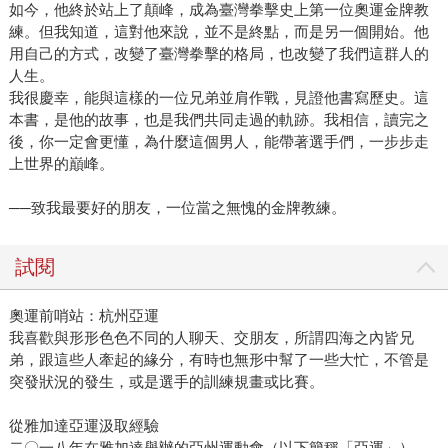
如今，他終於站上了顛峰，成為臺灣拳擊史上第一位奧運金牌教
練。但我知道，這對他來說，並不是終點，而是另一個開始。他
用自己的方式，改變了臺灣拳擊的格局，也改變了我們這群人的
人生。
我很慶幸，能與這樣的一位兄弟並肩作戰，見證他書寫歷史。這
本書，是他的故事，也是我們共同走過的軌跡。我相信，讀完之
後，你一定會更懂，為什麼這個男人，能帶著選手們，一步步走
上世界的巔峰。
──致我最要好的朋友，一位當之無愧的金牌教練。
試閱
奧運前哨站：杭州亞運
我喜歡與形形色色不同的人聊天、交朋友，所謂四海之內皆兄
弟，跟這些人牽起的緣分，有時也無形中幫了一些大忙，不管是
突發狀況的發生，或是選手的訓練規畫或比賽。
從雅加達亞運汲取經驗
二〇一八年在雅加達舉辦的亞州運動會（以下簡稱「亞運」），