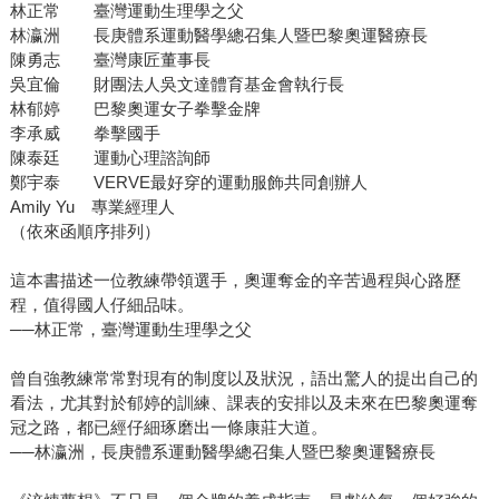
林正常 臺灣運動生理學之父
林瀛洲 長庚體系運動醫學總召集人暨巴黎奧運醫療長
陳勇志 臺灣康匠董事長
吳宜倫 財團法人吳文達體育基金會執行長
林郁婷 巴黎奧運女子拳擊金牌
李承威 拳擊國手
陳泰廷 運動心理諮詢師
鄭宇泰 VERVE最好穿的運動服飾共同創辦人
Amily Yu 專業經理人
（依來函順序排列）
這本書描述一位教練帶領選手，奧運奪金的辛苦過程與心路歷
程，值得國人仔細品味。
──林正常，臺灣運動生理學之父
曾自強教練常常對現有的制度以及狀況，語出驚人的提出自己的
看法，尤其對於郁婷的訓練、課表的安排以及未來在巴黎奧運奪
冠之路，都已經仔細琢磨出一條康莊大道。
──林瀛洲，長庚體系運動醫學總召集人暨巴黎奧運醫療長