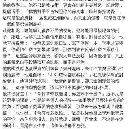
他的教學上。他不只是教技術，更會在訓練中突然來一記偷襲，
提醒選手：「你的對手不會按照你的節奏來，時刻保持警覺！」
這就是他的風格──魔鬼藏在細節裡，而真正的強者，就是要在每
一個細節都做到最好。
跟他相處，總能學到很多不同的視角。他總能用最接地氣的例
子，讓選手理解真正的自信來自哪裡。有選手對自己沒信心，他
就直接反問：「你每天寫訓練日誌，寫了厚厚一本，對手才寫兩
頁，你還怕什麼？如果你還怕，那你到底在反省什麼？累積什
麼？」這些話聽起來直接，卻讓人無法反駁，因為他相信，真正
的底氣來自不投機取巧的訓練，而不是僥倖。
他的幽默感也讓嚴肅的訓練多了幾分趣味，去年巴黎奧運鬧出性
別議題時，他還自嘲：「J.K. 羅琳都沒@我！」在教練保障的討
論會上，他更妙語連珠：「我賣的是帝寶，卻只拿到漢堡的價
值。」這種自嘲的態度，讓我不得不佩服他的EQ和格局。
他常提醒選手：「拿掉拳擊技能後，你還剩下什麼？」這不只是
給選手的課題，也是給每個人的提醒──如果我們只專注在眼前的
勝負，而忽略了更重要的態度與學習，那麼未來該怎麼走？他相
信：「敢付出，才會有更多收穫。」這是我從他身上學到最寶貴
的事情。當你願意投入、敢於承擔，回報一定會來。不論是在運
動場上，還是在人生中，這條道理都不會變。