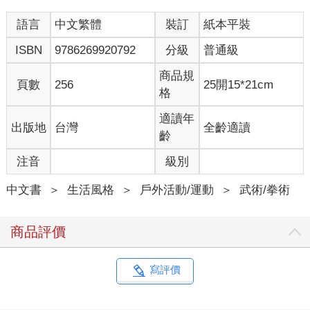
雅加達亞運後，郁婷的狀態起起伏伏，在二〇二一年東京奧運首
語言
中文繁體
裝訂
紙本平裝
戰就爆冷落敗，讓她受到很大的打擊。為了有最好的狀態，在杭
州亞運之前，我請朋友協助在比賽會場附近尋找訓練場所，找到
ISBN
9786269920792
分級
普通級
適合的地點後，我比團隊先一步抵達抵達練習場確認狀況，並租
下練習場。
商品規
頁數
256
25開15*21cm
我提出這個想法時，很多人不支持，因為一來以前沒有人這麼做
格
過，二來因為選手村已有健身房、運動中心等空間，這樣做似乎
浪費不需要的經費。但是，在選手村練習只能接受大會的安排，
適讀年
出版地
台灣
全齡適讀
未必符合團隊和選手的需求，更不可能跟我們的賽程配合。此
齡
外，選手村的場所是開放式空間，進行討論都很吵雜，更別說可
注音
級別
以專注的訓練了，所以我認為一個能隨時提供我們使用的訓練場
所，為選手帶來的加分效果絕對很明顯，面對這場法國奧運的前
中文書
＞
生活風格
＞
戶外活動/運動
＞
武術/拳術
哨站杭州亞運，我希望郁婷能有最好的狀態。因此在我的堅持
下，參加杭州亞運時，我們的選手第一次有了自己專屬的練習
場。
商品評價
借鏡杭州亞運的經驗和心態調整
二○二四年巴黎奧運的資格賽， 原本應該要由國際拳擊總會主辦
寫評價
（International Boxing Associatio, IBA）， 後來國際奧林匹克委員
會（International Olympic Committee, IOC）取消了它的主辦資