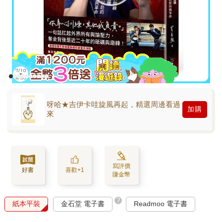
呀哈★吉伊卡哇旋風再起，精選周邊看過
加購
來
寫評價
好書
喜歡+1
賺金幣
?
紙本平裝
金石堂 電子書
Readmoo 電子書