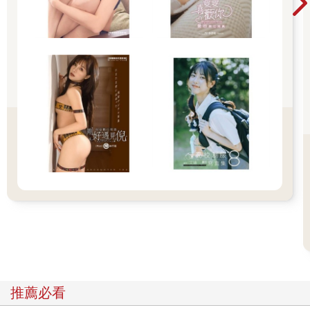
個月。
隨時優化訓練的節奏和方法
或許是因為杭州亞運的成功，到了二○二四年的巴黎奧運會，臺灣
代表團就設置了運動中心、物理治療所跟膳食公寓等相關措施。
當時我們除了同樣在賽場附近找了一個訓練場所外，為了模擬比
賽現場觀眾帶來的情緒干擾，我邀請同行的老師們通通都去圍觀
郁婷的練習，盡可能地讓她感受到真實的比賽狀態。
當時四強賽之前的比賽都是在法國當地時間的下午進行，進入四
強賽後，則是改為當地時間晚上八點開打，時間前後落差很大，
專屬練習場的好處除了練習可以集中專注力，也可以因應賽程的
安排，調整選手的生理時鐘和狀態，就像調整時差的概念一樣。
為了贏得比賽、強化選手的狀態，我們能做的事情、能優化的地
方其實很多，但需要不斷動腦筋去思考有哪些可以改進並付諸行
動，而不只是沿續以前的經驗跟做法。總之，如果想要比以前更
強、更好，我認為除了站在巨人的肩膀上，還需要增加新的嘗試
與做法。
推薦必看