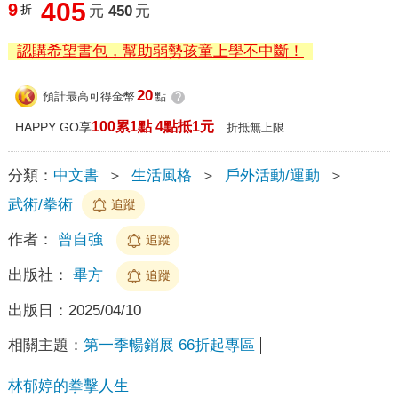
405
9
折
元
450
元
認購希望書包，幫助弱勢孩童上學不中斷！
20
預計最高可得金幣
點
?
100累1點 4點抵1元
HAPPY GO享
折抵無上限
分類：
中文書
＞
生活風格
＞
戶外活動/運動
＞
武術/拳術
追蹤
作者：
曾自強
追蹤
出版社：
畢方
追蹤
出版日：
2025/04/10
相關主題：
第一季暢銷展 66折起專區
林郁婷的拳擊人生