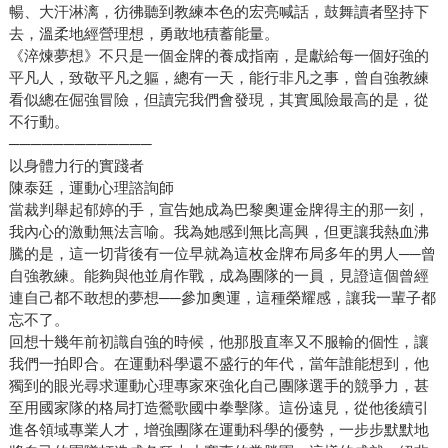
暢、大汗淋漓，彷彿聽到教練本色的宏亮喊話，鼓舞讀者堅持下
去，溫柔地經營理想，勇敢地積蓄能量。
《淬煉夢想》不只是一個金牌的養成指南，是獻給每一個好強的
平凡人，致敬平凡之軀，總有一天，能行非凡之事，曾自強教練
看似總在倔強冒險，但讀完我們會發現，其實風險最高的是，從
不行動。
─────────────
以身體力行的實踐者
陳泰廷，運動心理諮詢師
當裁判舉起郁婷的手，宣告她成為巴黎奧運金牌得主的那一刻，
我內心的激動無法言喻。我為她感到無比高興，但更讓我熱血沸
騰的是，這一切背後有一位早就為這枚金牌布局多年的男人──曾
自強教練。能夠與他並肩作戰，成為團隊的一員，見證這個曾經
連自己都不敢想的夢想──參加奧運，這種榮耀感，讓我一輩子都
忘不了。
回想十幾年前初識自強的時候，他那股直率又不服輸的個性，讓
我們一拍即合。在運動科學還不盛行的年代，當年誰能想到，他
獨到的眼光尋求運動心理專家來強化自己團隊選手的競爭力，甚
至用國家隊的格局打造鶯歌國中拳擊隊。這份遠見，從他後續引
進各領域專業人才，增強團隊在運動科學的優勢，一步步默默地