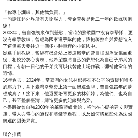
「你專心訓練，其他我負責。」
一句話扛起外界所有輿論壓力，奪金背後是近二十年的砥礪與磨
練！
2008年，曾自強初來乍到鶯歌，當時的鶯歌國中沒有拳擊隊，更
沒有拳擊教練，曾經為國家選手隊的他，懷抱著熱血與夢想進入
了這個每天要往返一個多小時車程的小鎮國中。
從選手到教練，曾經有機會站上奧運殿堂的曾自強因為受傷而退
役，相較於灰心喪志，他希望能將自己的夢想化為自己子弟兵的
目標，有朝一日他的子弟兵可以代替他上場作戰，彌補他當年的
遺憾。
16年過去，2024年，當臺灣的女兒林郁婷在不公平的質疑和諸多
的壓力中，拿下臺灣拳擊史上第一面奧運金牌，曾自強當年的夢
想成真了！接下來，他還要培育更多的林郁婷，為他們、也為自
己，甚至整個臺灣，締造更多的紀錄與光榮。
本書將從曾自強2008年的篳路藍縷開始，將他在心態的建立與實
踐，帶人與帶心的過程和關鍵等過程，以及如何將這些化為法國
奧運的甜美果實。
聯合推薦