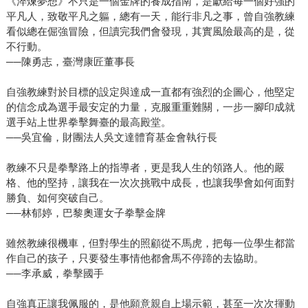
《淬煉夢想》不只是一個金牌的養成指南，是獻給每一個好強的
平凡人，致敬平凡之軀，總有一天，能行非凡之事，曾自強教練
看似總在倔強冒險，但讀完我們會發現，其實風險最高的是，從
不行動。
──陳勇志，臺灣康匠董事長
自強教練對於目標的設定與達成一直都有強烈的企圖心，他堅定
的信念成為選手最安定的力量，克服重重難關，一步一腳印成就
選手站上世界拳擊舞臺的最高殿堂。
──吳宜倫，財團法人吳文達體育基金會執行長
教練不只是拳擊路上的指導者，更是我人生的領路人。他的嚴
格、他的堅持，讓我在一次次挑戰中成長，也讓我學會如何面對
勝負、如何突破自己。
──林郁婷，巴黎奧運女子拳擊金牌
雖然教練很機車，但對學生的照顧從不馬虎，把每一位學生都當
作自己的孩子，只要發生事情他都會馬不停蹄的去協助。
──李承威，拳擊國手
自強真正讓我佩服的，是他願意親自上場示範，甚至一次次揮動