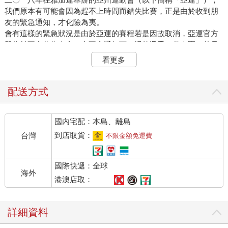
我們原本有可能會因為趕不上時間而錯失比賽，正是由於收到朋
友的緊急通知，才化險為夷。
會有這樣的緊急狀況是由於亞運的賽程若是因故取消，亞運官方
單位並不會公告大家，也不會通知下一場的選手、代表團。若是
下一場比賽提前開始，選手趕不上比賽只能算自己倒楣。
看更多
那次很巧的是，郁婷的某一場比賽之前，正好連續兩場比賽都取
消，一場比賽從開始到結束約十五分鐘，兩場比賽都取消，等於
我們的比賽被提前了半小時。好在當時亞運官方的技術總監跟我
配送方式
相識，他連忙透過臉書的私訊通知我。幸好的是，當時我們已經
到達比賽會館的停車場。
國內宅配：本島、離島
在情況緊急下，我叫郁婷馬上換鞋，直接跑到現場當做熱身，我
們其他人再帶著行李趕過去，順利趕上比賽。不過可惜的是，那
到店取貨：
台灣
不限金額免運費
次的雅加達亞運，郁婷只拿下了銅牌。
有了那次雅加達亞運的驚險經驗，在挑選二〇二三年杭州亞運的
國際快遞：全球
住宿地點時，我們就提早作業，直接選在比賽會場對面的旅館，
海外
這樣要回來休息或者臨時有什麼狀況要現場處理都很方便又安
港澳店取：
心，也不用害怕賽程被安排在一大早，選手作息與交通需要另外
調整安排。
詳細資料
比賽前的專屬練習場