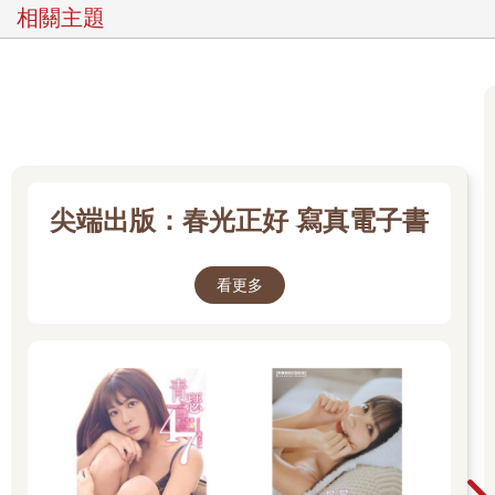
格，改由一個臨時組織主辦，造成二○二三年杭州亞運的重要性大
相關主題
幅提升，因為杭州亞運比賽的前兩名選手，即提前取得巴黎奧運
的參賽資格。
這個規則確定時，距離杭州亞運的比賽只剩下約三個多月，整個
團隊臨時決定前往烏茲別克與韓國移地訓練，以便備戰杭州亞
運。在杭州亞運中，我們鎖定的兩位主要對手，一位是郁婷的宿
敵哈薩克選手伊布拉吉穆瓦， 另一位是二○二○年東京奧運的銀牌
得主， 菲律賓選手皮特西歐（Nesthy Petecio）。
事實上，在杭州亞運金牌戰開戰前，伊布拉吉穆瓦曾以不實的指
尖端出版：春光正好 寫真電子書
控提出抗議，當下我曾評估郁婷一定會贏。因為伊布拉吉穆瓦贏
過郁婷的兩次比賽都是些微的差距，這代表郁婷先前的兩次失
敗，只是輸在沒有掌握好一些細節，或是當下的心態不夠沉穩。
看更多
我跟郁婷說，伊布拉吉穆瓦在賽前提出抗議的策略與做法，暗示
她沒有打贏比賽的把握，才需要透過擂臺以外的方式混淆視聽，
打一個心理戰，要郁婷保持平常心，不要被這些紛擾的議題干
擾。最終郁婷也不負眾望，順利摘下臺灣亞運女子拳擊史上第一
面金牌，提前拿到前進巴黎奧運的入場券。
若以結果論來判斷，杭州亞運郁婷不但贏得金牌，並且每一場比
賽都贏得很順利，打得漂亮，這些證實賽前的移地訓練計畫卓有
成效，所以備戰巴黎奧運之前，我們又再度前往烏茲別克及韓國
進行移地訓練，在烏茲別克訓練的時間還大幅拉長，去了將近兩