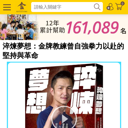
0
淬煉夢想：金牌教練曾自強拳力以赴的
堅持與革命