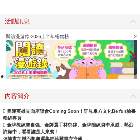
活動訊息
2026年8月金石堂強力推薦
內容簡介
 奧運英雄見面座談會Coming Soon！詳見畢方文化Be fun臉書
粉絲專頁
 金牌教練曾自強、金牌選手林郁婷、金牌陪練員李承威，熱烈
許願中，看看誰是大來賓！
※隨書加贈巴黎奧運集錦珍藏書衣海報