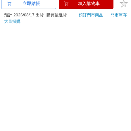
立即結帳
加入購物車
預計 2026/08/17 出貨
購買後進貨
預訂門市商品
門市庫存
大量採購
關於我們
門市查詢
分紅大聯盟
客服中心
加好友
訂閱
粉絲團
追蹤
聯絡我們
公司名稱：金石網絡股份有限公司
統編 : 70832800
食品業者登錄字號：A-170832800-00000-6
Copyright© 2000–2026 金石網絡股份有限公司
0806_a861311