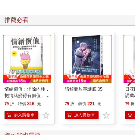
所以讀國際新聞不是拿來炫耀我們多有國際觀；相反的，它能讓
你的生活變得更可預測。你有機會判斷油價什麼時候會漲，股票
推薦必看
哪時候跌，還能知道哪時候去歐洲旅遊不安全（是的，就算是歐
洲也有不安全的時候），或是晚一點換日幣會比較划算。我一直
都覺得，越認識外面的世界，越能明辨近在咫尺的危險。
更重要的是，多看國外發生的事，有助於我們解讀國內各種現
象。臺灣吵著要不要核食和萊豬，那國外都怎麼做？歐美各大媒
體都在分析臺灣海峽的軍事布局，那我們自己該怎麼看待軍售
案？越南和新加坡為什麼可以在各大國際組織穿梭自如，臺灣能
否效法？讀國際新聞除了優化個人和家庭生活的決策，更是因為
他山之石可以攻錯。把國際歷史經驗套用到臺灣處境，那股不安
情緒價值：消除內耗，
請解開故事謎底 05
日花
和不確定感，將會漸漸消弭。
把情緒變得有價值，跟
詞彙
誰都能自在相處
＊為什麼國際新聞這麼難讀？
316
221
79
折
特價
元
79
折
特價
元
79
折
加入購物車
加入購物車
以前我們總嫌臺灣沒有國際新聞，每次去小吃店用餐，在店裡坐
了一個半小時，電視臺放送的國際新聞大概不超過十分鐘。但其
實臺灣有許多國際新聞可看。（中略）……或許看到這本書的當