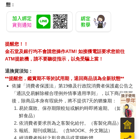
態：
臺那麼用心，有專屬國際新聞的電視節目。網路新聞就更不用說
了，大概只有國際新聞從業人員有那個美國時間，每天走訪各家
網站，一篇一篇點開來看。
過度分散的新聞來源，使得我們像在雲裡霧裡登山的旅人，我們
都知道要往上走，但往上的路是哪一條？怎麼走才不費力？這些
提醒您！！
都沒人整理啊。
金石堂及銀行均不會請您操作ATM! 如接獲電話要求您前往
ATM提款機，請不要聽從指示，以免受騙上當！
這是個結構性問題。各家媒體試圖提供優質的國際新聞，但是資
源有限，只能播出零星時段，提供短篇、吸引眼球的主題。當國
退換貨須知：
際新聞成了媒體產業鏈中枝微末節的眾多分支之一，就成了雞生
**提醒您，鑑賞期不等於試用期，退回商品須為全新狀態**
蛋蛋生雞，你怪我我怪你的惡性循環。因為產業不夠健全，無法
依據「消費者保護法」第19條及行政院消費者保護處公告之
培養一個系統性、專門報導國際新聞的媒體，就造成我們現在看
「通訊交易解除權合理例外情事適用準則」，以下商品購買
到的「來源分散」。當來源越分散，越會造成閱聽者相當大的學
習負擔。
後，除商品本身有瑕疵外，將不提供7天的猶豫期：
易於腐敗、保存期限較短或解約時即將逾期。（如：生
第二個問題，疏離感。
鮮食品）
會
依消費者要求所為之客製化給付。（客製化商品）
國際新聞要成為一個被重視的主題，最優先要解決的是大眾的疏
報紙、期刊或雜誌。（含MOOK、外文雜誌）
離感。
經消費者拆封之影音商品或電腦軟體。