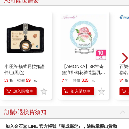
您可能也需要
下，某些節目基於各種原因收掉了，但這不妨礙我們得出一個結
論：臺灣是有國際新聞的，而且願意投入資源的媒體並不少。
既然如此，為什麼我們還是覺得國際新聞很難讀？為什麼總覺得
打開電視，新聞臺都是貓狗大戰海鮮鍋？我們跟認真做國際新聞
的媒體之間，彷彿米開朗基羅的〈創造亞當〉，彼此都伸長手
指，卻總是觸碰不到、遍尋不著。不用說老百姓一直抱怨臺灣沒
有國際新聞了，國際新聞從業人員可能也正哀號著，世界上最遠
的距離，就是我就在每天晚上七點到八點某某電視臺，向你播報
國際新聞，但你卻不知道我在這裡。
小呸角-橫式易拉扣證
【AMONKA】3R神奇
百樂果
一定是哪裡出了問題。
件組(黑色)
無痕掛勾花瓣造型乳液
聯名
罐（點點玫瑰）（藍）
59
315
59
折
特價
元
7
折
特價
元
84
折
第一個癥結點在於過度分散。
2入
加入購物車
加入購物車
我們剛剛講了這麼多電視臺節目，我也會把一些文字型網路媒體
資源放到〈附錄〉做為延伸閱讀，這樣看來，似乎有很多工具了
呀，怎麼我們還是不得其門而入？主要原因在於來源的過度分
訂購/退換貨須知
散。如果你不是一天二十四小時都守在電視機前的大樓保全或小
吃店阿姨，你很難等到每個整點新聞裡頭那短短十分鐘的
加入金石堂 LINE 官方帳號『完成綁定』，隨時掌握出貨動
airtime（播報時間）。如果沒有上述整理，你大概也不知道電視