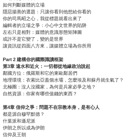
如何判斷媒體的立場
隱惡揚善的選題：只讓你看到他想給你看的
你的司馬昭之心，我從標題就看出來了
編輯者的立場之爭：小心中文世界的陷阱
左右只是相對：媒體的意識形態矩陣圖
或許不是它變了，變的是世界
讓資訊從四面八方來，讓媒體立場為你所用
Part 2 建構你的國際識讀框架
第3章 遠水和近火：一切都從地緣政治說起
鄰國方位：俄羅斯和它的東歐鄰居們
地理環境：衣索比亞蓋個水壩，怎麼埃及和蘇丹就生氣了？
北極圈：沒人沒國家，為何是兵家必爭之地？
自然資源：你家有哪些值錢的東西？
第4章 信仰之爭：問題不在宗教本身，是有心人
都是源自穆罕默德？
什葉派和遜尼派
伊朗之所以成為伊朗
信仰及王朝