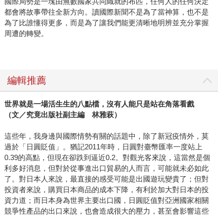
國際局勢是一塊由無數國家共同織就的布匹，任何人的任何決定
都會將故事帶往全新方向。讀國際新聞不是為了當神算，也不是
為了比誰懂得更多，而是為了讓我們能更清晰地明辨並充分掌握
周遭的轉變。
編輯推薦
世界就是一場活生生的八點檔，沒有人能只是站在角落看戲
（文／究竟出版社副主編 林雅萩）
這些年，我身邊與國際情勢有關的話題中，除了新冠疫情外，莫
過於「日圓貶值」。猶記2011年時，日圓對臺幣匯率一度站上
0.39的高點，但現在卻跌到逼近0.2。對觀光客來說，這當然是個
利多好消息，但對於從事進出口貿易的人而言，可能就未必如此
了。對日本人來說，最直接的感受可能是出國遊玩變貴了；但對
投資者來說，購買日本商品的成本下降，有利於加大對日本的投
資力道；而日本身為世界主要出口國，日圓貶值對亞洲國家相關
競爭性產品的出口來說，也會造成很大的壓力，甚至會影響這些