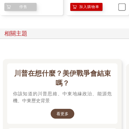
際脈動；如果你是家裡正準備要裝潢，選用的是進口大理石和特
讀力(加贈「敏迪選讀」局內
停售
加入購物車
殊油漆，就必須接受進口成本漲價的事實，或是乾脆延後裝修。
人筆記本)
當你掌握國際局勢，你才能提早預測自己何時要加油，或是要不
要多囤一些原料，以度過長途運送的能源寒冬。這就是我說的國
際觀：你掌握了油價漲跌的趨勢，進而做出對你或你所在群體最
有益的決定。
相關主題
不只是石油，電費、天然氣亦然。我們把鏡頭轉向中國。二○二一
年十月，中國即將進入冷峭的冬天。就在大家包袱款款準備回家
鄉放十一長假時，中共政府突然宣布東北一帶開始限電，高耗能
的工廠統統停工，就連路上紅綠燈都不給亮。東北人苦不敢言，
在外地的東北人更糾結：要不要回家呢？老家現在限電沒暖氣，
川普在想什麼？美伊戰爭會結束
還是我就先待在原地？
嗎？
看似中國國內的民生問題，背後又是各種國際局勢盤根錯節。
你該知道的川普思維、中東地緣政治、能源危
機、中東歷史背景
中國政府手段做得絕是一回事，但主因其實是國際煤價大漲，再
加上中國和澳洲打貿易戰，中國主動宣布停止進口澳洲煤礦，少
看更多
了一個重要煤礦來源。這時候可能有人說，中國自己不是也有產
煤嗎？地理課本都有教，山西的煤礦是出了名的多啊。這時候又
再拉出另一個國際局勢的遠因──解決地球暖化。身為全球前幾大