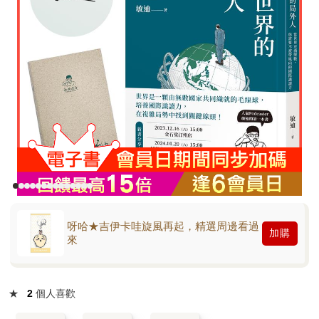
呀哈★吉伊卡哇旋風再起，精選周邊看過
加購
來
★
2
個人喜歡