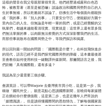
這樣的聲音在我父母親那輩很常見。他們經歷過戒嚴和白色恐
怖，被教育著（甚至是被恐嚇）談論政治和國際局勢對自己的人
生於事無補，所以乾脆就不談論了。彷彿生活中每個面向都能拆
成「我的事」和「別人的事」，只要安分守己，便能顧好方圓十
里內自己的人生。但無論是年輕一輩的我們，或是已經覺醒的父
執輩們，都越來越能看清現實。現實就是：這世界上還有眾多我
們無法掌握的事，以肉眼無法察覺的方式深深影響我們的生活。
而那些事就散布在國際局勢之中，等我們探訪和揭露。
所以回到最一開始的問題：「國際觀是什麼？」在科技飛快進步
的現代，語言已經不是我們探究國際局勢的障礙，這本書最後甚
至會教你如何使用科技一鍵翻譯外媒新聞。那撇開語言之後，我
們距離「具有國際觀」還有多遠？
我認為至少還需要三個步驟。
會講英語，可以帶Marjorie 去臺灣夜市買小吃，這是第一步，我
稱做「國民外交」。願意花點心思讀國際新聞，並曉得每家媒體
正在餵給你什麼價值觀，這是第二步，也是近幾年人們常說的
「媒體識讀」。但是讀得懂國際間的恩怨情仇，了解每個國家面