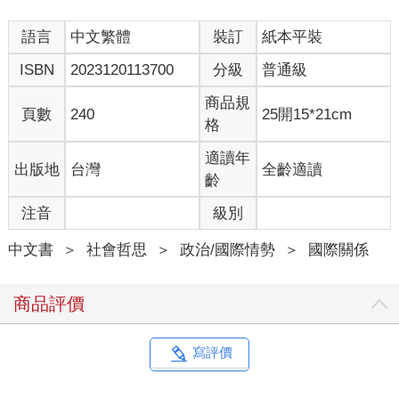
我們就以二○二○年破天荒的油價大跌為例。
語言
中文繁體
裝訂
紙本平裝
二○二○年二月，全球疫情大爆發，各國宣布關閉邊境，飛機停
ISBN
2023120113700
分級
普通級
飛，郵輪停駛。隨著經濟活動逐漸停擺，全球的石油需求也跟著
降低。畢竟都不出門了，哪還需要加油呢？當需求降低，價格也
商品規
頁數
240
25開15*21cm
就會跟著下調。全球石油價格慢慢從一桶八十美元，跌價到一桶
格
四十美元，攔腰折半。以上是需求者造成的跌價。但要注意，這
還不是壓垮油價的最後一根稻草，沙烏地阿拉伯和俄羅斯的吵架
適讀年
出版地
台灣
全齡適讀
才是。
齡
注音
級別
沙烏地阿拉伯是石油輸出國組織（OPEC）的主導者。這個組織
規範各個石油輸出國的售出價格是高是低、要輸出多少桶，目的
中文書
＞
社會哲思
＞
政治/國際情勢
＞
國際關係
是為了鞏固這些石油國家的共同利益，避免有某個國家刻意削價
競爭，陷入油價的惡性循環。
商品評價
鏡頭轉到另一個主角──俄羅斯。俄羅斯也是石油大國，卻不在
OPEC內，並和其他九個同樣不在OPEC內的石油輸出國組成一
隊，稱做「non-OPEC」。有一天，OPEC和non-OPEC在聊天，
寫評價
他們突然靈機一動，發現欸如果我們兩邊都少生產一些，維持市
場上的石油稀缺性，這樣油價就會一直很漂亮，豈不樂哉？這個