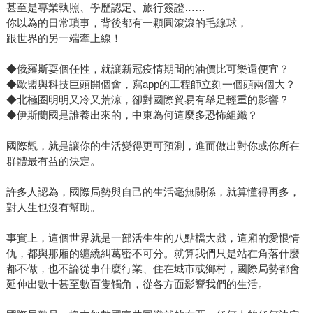
甚至是專業執照、學歷認定、旅行簽證……
你以為的日常瑣事，背後都有一顆圓滾滾的毛線球，
跟世界的另一端牽上線！
◆俄羅斯耍個任性，就讓新冠疫情期間的油價比可樂還便宜？
◆歐盟與科技巨頭開個會，寫app的工程師立刻一個頭兩個大？
◆北極圈明明又冷又荒涼，卻對國際貿易有舉足輕重的影響？
◆伊斯蘭國是誰養出來的，中東為何這麼多恐怖組織？
國際觀，就是讓你的生活變得更可預測，進而做出對你或你所在
群體最有益的決定。
許多人認為，國際局勢與自己的生活毫無關係，就算懂得再多，
對人生也沒有幫助。
事實上，這個世界就是一部活生生的八點檔大戲，這廂的愛恨情
仇，都與那廂的纏繞糾葛密不可分。就算我們只是站在角落什麼
都不做，也不論從事什麼行業、住在城市或鄉村，國際局勢都會
延伸出數十甚至數百隻觸角，從各方面影響我們的生活。