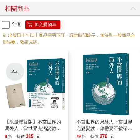
組合就被稱為「OPEC+」。
相關商品
可是雙方討論來討論去，總是找不到共識，尤其俄羅斯說什麼都
不願意降到大家規定的數字。一來這樣他會少賺，二來他不想當
全選
加入購物車
沙烏地阿拉伯的小跟班，他想當家做主。哇，俄羅斯耍脾氣，這
※ 出版日十年以上商品需另下訂，調貨時間較長，無法與一般商品合
下沙烏地阿拉伯也不爽了。二○二○年三月，沙烏地阿拉伯心一
併結帳，敬請見諒。
橫，宣布大幅下調原油出口價格。除此之外，還計畫下個月大幅
提高原油產量，每天超過一千萬桶。
不是啊，全世界都不太需要這麼多石油了，沙烏地阿拉伯你還增
產，這豈不是提油救火嗎？總之在報復性降價之後，油價來到一
桶只要三十美元。這是什麼概念？就是連一桶可樂都比一桶石油
貴的意思。所以在二○二○年四月左右，你有沒有覺得去加油時，
油錢都便宜得要死。怎麼以前要一百元的現在都加不到六十元，
還一度懷疑是不是加油站工讀生都沒幫你加滿？還是政府體恤人
民工作辛苦，幫大家調降油價？不是的。仔細看，油價其實是跟
著國際局勢波動的，跟國內政治沒太大關聯。
【限量親簽版】不當世界的
不當世界的局外人：當世界
這就是我說的，國際局勢影響你的生活決策。今天如果你是做國
局外人：當世界充滿變數，
充滿變數，你需要不被帶風
際貿易的，要計算貨櫃進出口的成本，就不能不搞清楚現在的國
你需要不被帶風向的國際識
向的國際識讀力
315
276
9
折
特價
元
79
折
特價
元