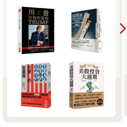
碳排放國，習近平到處跟國際組織和各國領袖開支票，信誓旦旦
要在二○三○年碳達峰（意指二氧化碳排放量達到歷史最高值，達
峰之後進入逐步下降階段，是碳中和的前置條件），二○六○年碳
中和。這些話他在外頭喊得震天價響，回到國內可不能變成芭樂
票，所以中國政府一直想辦法控制國內碳排放。
尷尬的是，同一時間，中央政府又持續要地方繳出經濟成績單，
趁著全球疫情嚴重，迅速拿回世界工廠的地位。於是全國工廠產
能全開，二○二一年第一季就拚出一波一八．三％的經濟成長率。
這下可好，說好節能減碳，結果你給我搞出更多碳排。再加上中
國大多是老舊礦場，不僅碳排汙染嚴重，更是常常發生工安事
故，於是中國政府乾脆宣布山西煤礦停止開挖，復工率給我降到
五○％以下。我不允許你們挖煤礦，你們就沒煤可燒，就可以快速
降低碳排放了。
再一次，看似國內政治影響中國限電，實際上關乎全球原物料價
格、中國和澳洲的恩怨情仇，以及想都沒想過的氣候變遷。如果
東北人民沒有看國際新聞，恐怕會以為國家是不是窮到沒錢發
電。相反的，如果有人深謀遠慮想得精，說不定早就囤好柴火，
或是早就到南方另謀生路了。