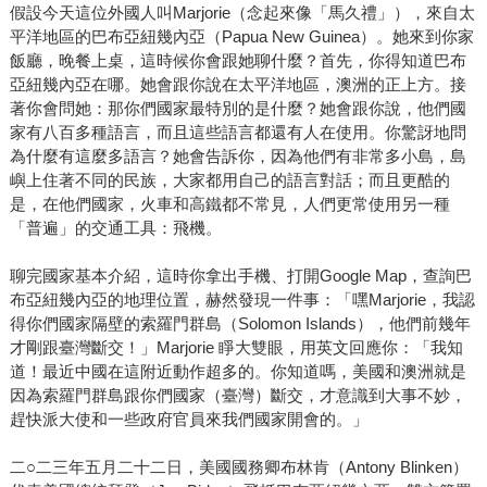
假設今天這位外國人叫Marjorie（念起來像「馬久禮」），來自太
平洋地區的巴布亞紐幾內亞（Papua New Guinea）。她來到你家
飯廳，晚餐上桌，這時候你會跟她聊什麼？首先，你得知道巴布
亞紐幾內亞在哪。她會跟你說在太平洋地區，澳洲的正上方。接
著你會問她：那你們國家最特別的是什麼？她會跟你說，他們國
家有八百多種語言，而且這些語言都還有人在使用。你驚訝地問
為什麼有這麼多語言？她會告訴你，因為他們有非常多小島，島
嶼上住著不同的民族，大家都用自己的語言對話；而且更酷的
是，在他們國家，火車和高鐵都不常見，人們更常使用另一種
「普遍」的交通工具：飛機。
聊完國家基本介紹，這時你拿出手機、打開Google Map，查詢巴
布亞紐幾內亞的地理位置，赫然發現一件事：「嘿Marjorie，我認
得你們國家隔壁的索羅門群島（Solomon Islands），他們前幾年
才剛跟臺灣斷交！」Marjorie 睜大雙眼，用英文回應你：「我知
道！最近中國在這附近動作超多的。你知道嗎，美國和澳洲就是
因為索羅門群島跟你們國家（臺灣）斷交，才意識到大事不妙，
趕快派大使和一些政府官員來我們國家開會的。」
二○二三年五月二十二日，美國國務卿布林肯（Antony Blinken）