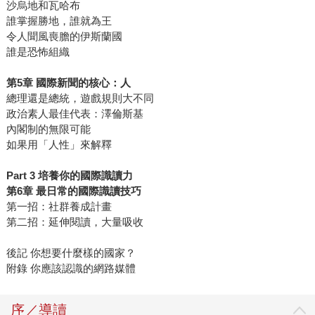
沙烏地和瓦哈布
誰掌握勝地，誰就為王
令人聞風喪膽的伊斯蘭國
誰是恐怖組織
第5章 國際新聞的核心：人
總理還是總統，遊戲規則大不同
政治素人最佳代表：澤倫斯基
內閣制的無限可能
如果用「人性」來解釋
Part 3 培養你的國際識讀力
第6章 最日常的國際識讀技巧
第一招：社群養成計畫
第二招：延伸閱讀，大量吸收
後記 你想要什麼樣的國家？
附錄 你應該認識的網路媒體
序／導讀