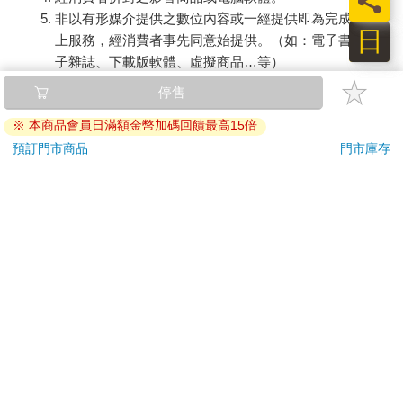
員
非以有形媒介提供之數位內容或一經提供即為完成之線
以前我都跟別人說，「敏迪選讀」的使命就是拉近臺灣人與國際
日
上服務，經消費者事先同意始提供。（如：電子書、電
局勢的距離，但後來我發現這個思維不夠精準：生活和國際局勢
子雜誌、下載版軟體、虛擬商品…等）
之間，本來就沒有距離。伊朗的局勢會影響我明天加油的油價；
已拆封之個人衛生用品。（如：內衣褲、刮鬍刀、除毛
歐盟和科技巨頭的隱私權聽證會，會讓我做App的堂哥一個頭兩
停售
刀…等）
個大。你環顧四周，生活的方方面面本來就跟國際局勢有關，只
※ 本商品會員日滿額金幣加碼回饋最高15倍
是因為資訊量太大且錯綜複雜，我們的天性會自動忽視，化繁為
若非上列種類商品，均享有到貨7天的猶豫期（含例假
簡。經過一層又一層的省略，最終來到我們眼前的資訊統統被化
日）。
預訂門市商品
門市庫存
整為零了。彷彿這座島是個遊戲沙盒，我們過我們自己的生活，
辦理退換貨時，商品（組合商品恕無法接受單獨退貨）必須
與外界何干。
是您收到商品時的原始狀態（包含商品本體、配件、贈品、
保證書、所有附隨資料文件及原廠內外包裝…等），請勿直
當然不是這樣。沒有一個國家可以成為沙盒，尤其臺灣身為一個
接使用原廠包裝寄送，或於原廠包裝上黏貼紙張或書寫文
海島國家，更是凡事皆與國際接軌。
字。
退回商品若無法回復原狀，將請您負擔回復原狀所需費用，
那如果我把國際新聞變得有趣呢？試想，如果國際新聞變成鄉土
嚴重時將影響您的退貨權益。
劇，裡頭有很多愛恨情仇，要吵架有吵架，要奪權有奪權，你是
不是就覺得，噢，這好像很有趣，我想繼續追。人們喜歡看口水
戰，那簡單啊，我就寫「國與國之間的口水戰」；大家愛聽八
卦，我就去挖出那些國際組織私底下的權力鬥爭。就算我們暫時
還沒找到這些新聞與臺灣的連結，至少讓你提起興趣，願意多追
一點了，是不是聽起來不難？這就是「敏迪選讀」在做的事。