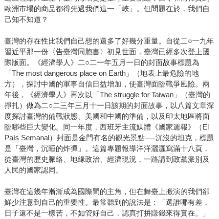
歐洲市場的商品都得先過我們這一「峽」。但問題在於，我們自
己知不知道？
臺灣的存在性比我們自己想的還多了好幾分重量。自從二○一九年
習近平那一份〈告臺灣同胞書〉初見世面，臺灣已經多次登上國
際版面。《經濟學人》二○二一年五月一日的封面故事標題為
「The most dangerous place on Earth」（地表上最危險的地
方），探討中國的軍事自信日益增加，使臺灣面臨戰爭風險。兩
年後，《經濟學人》再次以「The struggle for Taiwan」（臺灣的
掙扎）做為二○二三年三月十一日該期的封面故事，以八篇文章深
度探討臺灣的備戰狀態、美國和中國的準備，以及印太地區將面
臨哪些巨大變化。同一年度，西班牙主流媒體《國家週報》（El
País Semanal）封面是金門有名的觀光景點──沉沒的坦克，標題
是「臺灣，沉睡的炸彈」。這篇專題報導洋洋灑灑寫滿十八頁，
從臺灣的歷史脈絡、地緣政治、經濟現況，一路講到政黨派別及
人民的國家認同。
臺灣在這幾年漸漸成為國際間的主角，但在舞臺上搬演的我們卻
鮮少注意到自己的重要性。最常聽到的說法是：「選誰哪有差，
日子還不是一樣苦，不如管好自己，認真打拚賺錢來得實在。」