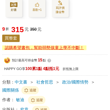
寫評價
好書
喜歡+1
賺金幣
315
9
折
元
350
元
買整套
認購希望書包，幫助弱勢孩童上學不中斷！
15
預計最高可得金幣
點
?
100累1點 4點抵1元
HAPPY GO享
折抵無上限
分類：
中文書
＞
社會哲思
＞
政治/國際情勢
＞
國際關係
追蹤
作者：
敏迪
追蹤
出版社：
究竟
追蹤