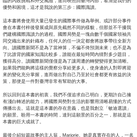
臨的內政挑戰和外交風險，進而映照回臺灣內部，看清楚我們的
優勢和困境，這才是我說的第三步：國際識讀。
這本書將會使用大量已發生的國際事件做為舉例。或許部分事件
會在本書付梓後發展成與原先截然不同的樣貌，但那並不干擾我
們建構國際識讀力的過程。國際局勢是一塊由數千個國家領袖共
同交織出來的針織布，任何人的任一決定都會將故事帶往全新方
向。讀國際新聞不是為了當神算，不偏不倚預測未來；也不是為
了比誰背的國家知識比較多，誰能在最短時間內猜對多少題目，
獲得高分。讀國際新聞僅僅是為了讓周遭的轉變變得更加清晰。
如果我們能夠將這樣的覺察分享給更多人，使身邊的人對即將迎
來的變化充分掌握，進而做出對自己乃至於社會都更有效益的決
策，那便是一件對臺灣非常有幫助的大事。
所以回到這本書的初衷，我們不僅追求自己明白，更期許自己擁
有淺白轉述的能力，將國際局勢對生活的影響用清晰易懂的方式
傳播出去。這就是這本書的存在意義，也是我創立「敏迪選讀」
的願景。盼用一本書的時間，達到這願景的百分之一，那就是這
本書的巨大成就了。
最後介紹短篇故事的主人翁，Marjorie。她是真實存在的人，一名