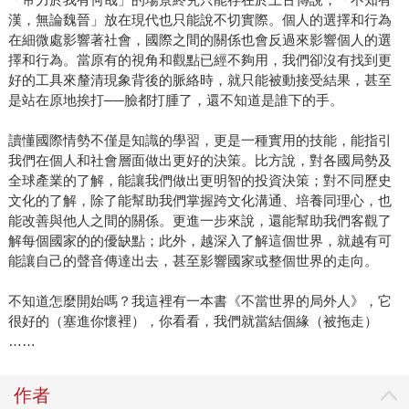
漢，無論魏晉」放在現代也只能說不切實際。個人的選擇和行為
在細微處影響著社會，國際之間的關係也會反過來影響個人的選
擇和行為。當原有的視角和觀點已經不夠用，我們卻沒有找到更
好的工具來釐清現象背後的脈絡時，就只能被動接受結果，甚至
是站在原地挨打──臉都打腫了，還不知道是誰下的手。
讀懂國際情勢不僅是知識的學習，更是一種實用的技能，能指引
我們在個人和社會層面做出更好的決策。比方說，對各國局勢及
全球產業的了解，能讓我們做出更明智的投資決策；對不同歷史
文化的了解，除了能幫助我們掌握跨文化溝通、培養同理心，也
能改善與他人之間的關係。更進一步來說，還能幫助我們客觀了
解每個國家的的優缺點；此外，越深入了解這個世界，就越有可
能讓自己的聲音傳達出去，甚至影響國家或整個世界的走向。
不知道怎麼開始嗎？我這裡有一本書《不當世界的局外人》，它
很好的（塞進你懷裡），你看看，我們就當結個緣（被拖走）
……
作者