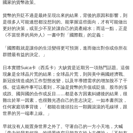
國家的貨幣政策。
貨幣的升貶不過是最終呈現出來的結果，背後的原因和影響，則
是很多人可能連想都沒想到的。能掌握這些面向，才有可能做出
更好的決策，或至少不至於讓自己的資產縮水；而這一點，正是
《不當世界的局外人》一書中對「國際觀」的定義：
「國際觀就是讓你的生活變得更可預測，進而做出對你或你所在
群體最有益的決定。」
日本實體Suica卡（西瓜卡）大缺貨是近期另一項熱門話題。這個
現象是全球晶片荒的結果；全球晶片荒，則與美中兩國經濟戰、
新冠疫情造成的工作型態改變，以及半導體需求的增加脫不了干
係。從這兩件事可以看到，不論是貨幣的升值或貶值、股市的漲
或跌、國與國的合作或反目……都是各方因素糾纏後的結果，很
難出於單一因素，也很難光憑自己的意志決定。一如本書所說，
任何家庭瑣事背後，「都能在後頭拉出一顆圓滾滾的毛線球，跟
世界的另一端牽上線。」
早就沒有人能置身世界之外了。守著自己的一方小天地，大喊
「帝力於我有何哉」的場景終究只能存在於上古傳說；「不知有