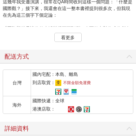
這幾年我受邀演講，很常在QA時間收到這樣一個問題：「什麼是
國際觀？」接下來，我還會在這一整本書裡提到很多次，但我現
在先為這三個字下個定論：
「國際觀就是讓你的生活變得更可預測，進而做出對你或你所在
群體最有益的決定。」
看更多
＊如果能預測油價那就太好了
配送方式
我舉一個每個人日常都會遇到的例子──油價。
國內宅配：本島、離島
石油和它的副產物充斥在我們的生活之中。你騎機車加的油、路
上踩著的瀝青、受傷塗抹的凡士林、孩子玩的塑膠樂高、打掃用
到店取貨：
台灣
不限金額免運費
的橡膠手套，這些統統都是從石油延伸而成的各樣石化產品。所
以你取得這些日常用品的成本，奠基在最上游的價格──油價。那
國際快遞：全球
油價又是因為什麼而浮動呢？以經濟學角度來說很簡單，就是供
海外
需平衡。需求大於供給，油價就會漲，反之則跌。但這個供需不
港澳店取：
是只看終端消費者，有時候我們更需著眼於供給者。石油在眾多
產油國中，大多是國營獨占企業，不是由王室掌控，就是政府列
詳細資料
管為國營企業。