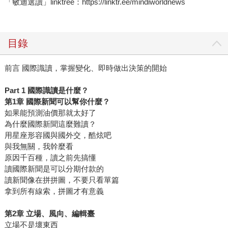
「敏迪選讀」linktree：https://linktr.ee/mindiworldnews
目錄
前言 國際識讀，掌握變化、即時做出決策的開始
Part 1 國際識讀是什麼？
第1章 國際新聞可以幫你什麼？
如果能預測油價那就太好了
為什麼國際新聞這麼難讀？
用星座形容國與國外交，酷炫吧
與我無關，我幹麼看
原因千百種，讀之前先搞懂
讀國際新聞是可以分期付款的
讀新聞像在拼拼圖，不要只看單篇
拿到所有線索，拼圖才有意義
第2章 立場、風向、編輯臺
立場不是壞東西