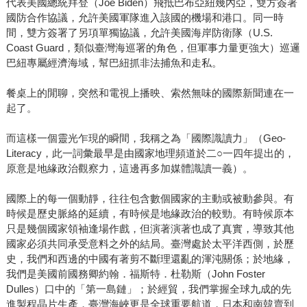
代表美國總統拜登（Joe Biden）飛抵巴布亞紐幾內亞，雙方簽署
國防合作協議，允許美國軍隊進入該國的機場和港口。同一時
間，雙方簽署了另項單獨協議，允許美國海岸防衛隊（U.S.
Coast Guard，類似臺灣海巡署的角色，但軍事力量更強大）巡邏
巴紐專屬經濟海域，幫巴紐抓非法捕魚和走私。
餐桌上的閒聊，突然和電視上播映、索然無味的國際新聞連在一
起了。
而這樣一個靈光乍現的瞬間，我稱之為「國際識讀力」（Geo-
Literacy，此一詞彙最早是由國家地理頻道於二○一四年提出的，
原意是地緣政治觀察力，這邊再多加媒體識讀一義）。
國際上的每一個動靜，往往包含數個國家的主動或被動參與。有
時候是歷史脈絡的延續，有時候是地緣政治的較勁。有時候原本
只是幾個國家領袖逢場作戲，但演著演著也成了真實，導致其他
國家必須共同承受意料之外的結局。臺灣處於太平洋西側，於歷
史，我們和西邊的中國有著剪不斷理還亂的渾沌關係；於地緣，
我們是美國前國務卿約翰．福斯特．杜勒斯（John Foster
Dulles）口中的「第一島鏈」；於經貿，我們掌握全球九成的先
進製程晶片生產，臺灣海峽更是全球重要航道，日本和南韓賣到