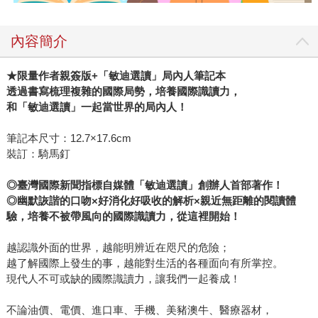
內容簡介
★
限量作者親簽版+「敏迪選讀」局內人筆記本
透過書寫梳理複雜的國際局勢，培養國際識讀力，
和「敏迪選讀」一起當世界的局內人！
筆記本尺寸：12.7×17.6cm
裝訂：騎馬釘
◎
臺灣國際新聞指標自媒體「敏迪選讀」創辦人首部著作！
◎
幽默詼諧的口吻×好消化好吸收的解析×親近無距離的閱讀體
驗，培養不被帶風向的國際識讀力，從這裡開始！
越認識外面的世界，越能明辨近在咫尺的危險；
越了解國際上發生的事，越能對生活的各種面向有所掌控。
現代人不可或缺的國際識讀力，讓我們一起養成！
不論油價、電價、進口車、手機、美豬澳牛、醫療器材，