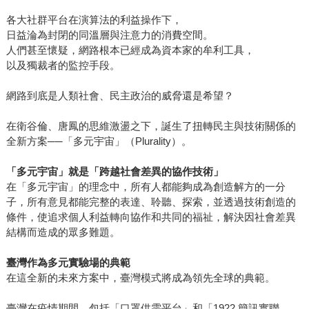
各大社群平台在演算法的利益操作下，
日益淪為封閉的同溫層與注意力的消費空間。
人們甚至懷疑，網路根本已經成為資本家的牟利工具，
以及獨裁者的監控手段。
網路到底是人類社會、民主政治的威脅還是希望？
在衛谷倫、唐鳳的思維激盪之下，誕生了扭轉民主與技術關係的
全新方案──「多元宇宙」（Plurality）。
「多元宇宙」就是「跨越社會差異的協作技術」
在「多元宇宙」的理念中，所有人都能夠成為創造解方的一分
子，所有意見都能完整的表達、聆聽、探索，並透過技術創造的
條件，使追求個人利益轉向協作和共同的福祉，解決因社會差異
結構而造成的眾多難題。
臺灣作為多元實驗場的典範
在這全新的未來方案中，臺灣模式將成為領先全球的典範。
臺灣在疫情期間，包括「口罩供需平台」和「1922 簡訊實聯