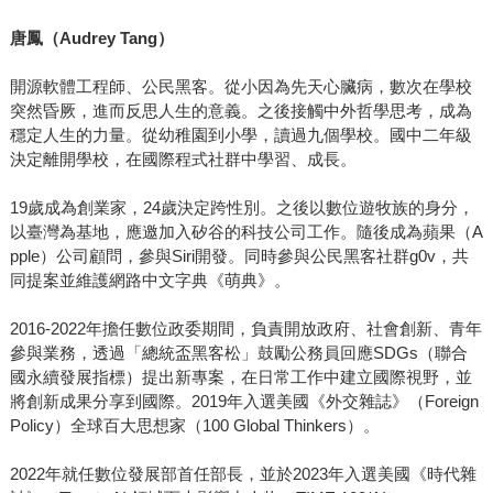
唐鳳（Audrey Tang）
開源軟體工程師、公民黑客。從小因為先天心臟病，數次在學校
突然昏厥，進而反思人生的意義。之後接觸中外哲學思考，成為
穩定人生的力量。從幼稚園到小學，讀過九個學校。國中二年級
決定離開學校，在國際程式社群中學習、成長。
19歲成為創業家，24歲決定跨性別。之後以數位遊牧族的身分，
以臺灣為基地，應邀加入矽谷的科技公司工作。隨後成為蘋果（A
pple）公司顧問，參與Siri開發。同時參與公民黑客社群g0v，共
同提案並維護網路中文字典《萌典》。
2016-2022年擔任數位政委期間，負責開放政府、社會創新、青年
參與業務，透過「總統盃黑客松」鼓勵公務員回應SDGs（聯合
國永續發展指標）提出新專案，在日常工作中建立國際視野，並
將創新成果分享到國際。2019年入選美國《外交雜誌》（Foreign
Policy）全球百大思想家（100 Global Thinkers）。
2022年就任數位發展部首任部長，並於2023年入選美國《時代雜