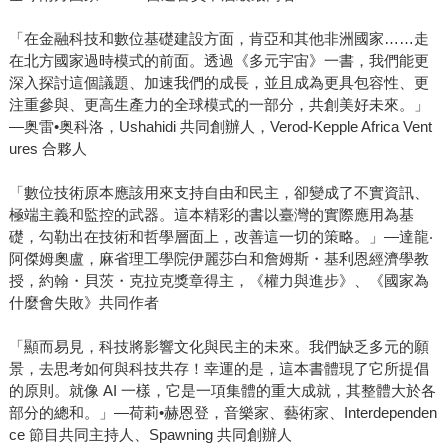
「在金融科技和數位基礎建設方面，肯亞和其他非洲國家……走
在北方國家過時模式的前面。透過《多元宇宙》一書，我們能更
深入探討這個議題、加速我們的成長，並且成為更具包容性、更
注重參與、更高生產力的全球模式的一部分，共創美好未來。」
—奥雷•奥科洛，Ushahidi 共同創辦人，Verod-Kepple Africa Vent
ures 合夥人
「數位技術原本應該用來支持自由和民主，卻變成了不實資訊、
極端主義和監控的武器。這本精彩的書以臺灣的實際應用為基
礎，勾勒出在技術和哲學層面上，改善這一切的策略。」—達龍‧
阿傑姆奧盧，麻省理工學院伊麗莎白和詹姆斯・基利恩經濟學教
授，約翰・貝茨・克拉克獎章得主，《權力與進步》、《國家為
什麼會失敗》共同作者
「顯而易見，科技將影響文化與民主的未來。我們缺乏多元的願
景，去思考如何與科技共存！幸運的是，這本書體現了它所提倡
的原則。就像 AI 一樣，它是一項集體的重大成就，其整體大於各
部分的總和。」—荷莉•赫恩登，音樂家、藝術家、Interdependen
ce 節目共同主持人、Spawning 共同創辦人