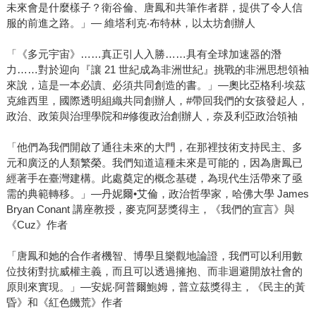
未來會是什麼樣子？衛谷倫、唐鳳和共筆作者群，提供了令人信
服的前進之路。」— 維塔利克‧布特林，以太坊創辦人
「《多元宇宙》……真正引人入勝……具有全球加速器的潛
力……對於迎向『讓 21 世紀成為非洲世紀』挑戰的非洲思想領袖
來說，這是一本必讀、必須共同創造的書。」—奧比亞格利‧埃茲
克維西里，國際透明組織共同創辦人，#帶回我們的女孩發起人，
政治、政策與治理學院和#修復政治創辦人，奈及利亞政治領袖
「他們為我們開啟了通往未來的大門，在那裡技術支持民主、多
元和廣泛的人類繁榮。我們知道這種未來是可能的，因為唐鳳已
經著手在臺灣建構。此處奠定的概念基礎，為現代生活帶來了亟
需的典範轉移。」—丹妮爾•艾倫，政治哲學家，哈佛大學 James
Bryan Conant 講座教授，麥克阿瑟獎得主，《我們的宣言》與
《Cuz》作者
「唐鳳和她的合作者機智、博學且樂觀地論證，我們可以利用數
位技術對抗威權主義，而且可以透過擁抱、而非迴避開放社會的
原則來實現。」—安妮‧阿普爾鮑姆，普立茲獎得主，《民主的黃
昏》和《紅色饑荒》作者