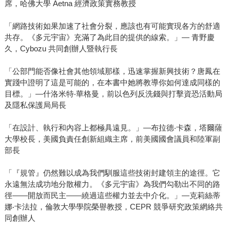
席，哈佛大學 Aetna 經濟政策實務教授
「網路技術如果加速了社會分裂，應該也有可能實現各方的舒適
共存。《多元宇宙》充滿了為此目的提供的線索。」— 青野慶
久，Cybozu 共同創辦人暨執行長
「公部門能否像社會其他領域那樣，迅速掌握新興技術？唐鳳在
實踐中證明了這是可能的，在本書中她將教導你如何達成同樣的
目標。」—什洛米特‧華格曼，前以色列反洗錢與打擊資恐活動局
及隱私保護局局長
「在設計、執行和內容上都極具遠見。」—布拉德‧卡森，塔爾薩
大學校長，美國負責任創新組織主席，前美國國會議員和陸軍副
部長
「『規管』仍然難以成為我們馴服這些技術封建領主的途徑。它
永遠無法成功地分散權力。《多元宇宙》為我們勾勒出不同的路
徑——開放而民主——繞過這些權力並去中介化。」—克莉絲蒂
娜‧卡法拉，倫敦大學學院榮譽教授，CEPR 競爭研究政策網絡共
同創辦人