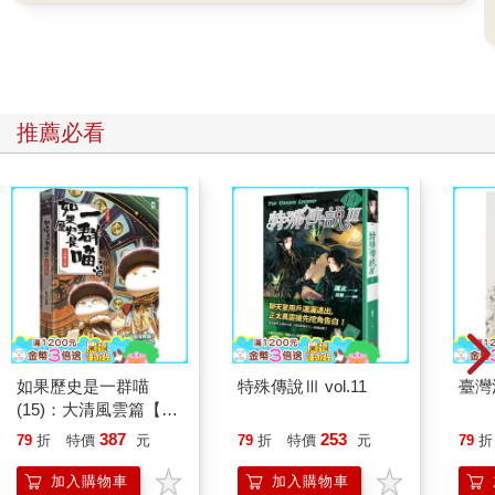
推薦必看
如果歷史是一群喵
特殊傳說Ⅲ vol.11
臺灣
(15)：大清風雲篇【萌
貓漫畫學歷史】
387
253
79
折
特價
元
79
折
特價
元
79
折
加入購物車
加入購物車