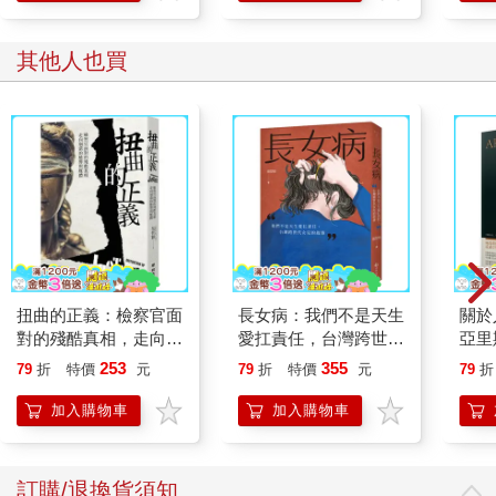
其他人也買
扭曲的正義：檢察官面
長女病：我們不是天生
關於
對的殘酷真相，走向崩
愛扛責任，台灣跨世代
亞里
潰的檢警與媒體
女兒的故事
定，
253
355
79
折
特價
元
79
折
特價
元
79
折
你。
思考
加入購物車
加入購物車
【暢
訂購/退換貨須知