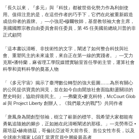
「長久以來，『多元』與『科技』都被世俗化勢力作為利劍使
用。值得注意的是，在這些作者的巧手下，它們在此被重新鍛造
成信仰者的盾牌。」—小強尼•穆爾牧師，基督教領袖大會主席，
美國國際宗教自由委員會前任委員，第 45 任美國前總統川普的非
正式顧問
「這本書以清晰、非技術性的文字，闡述了如何整合科技與社
會、重塑民主的未來遠景，來自正在第一線的實踐者。」—艾力
克斯•潘特蘭，麻省理工學院媒體實驗室首任學術主管，運算社會
科學和資料科學的奠基人物
「《多元宇宙》揭示了臺灣數位轉型的強大藍圖……為所有關心
的公民提供寶貴的洞見，並在如今自由開放社會面臨動盪關頭的
歷史時刻，協助捍衛民主。」—弗蘭克•麥克科特，McCourt Glob
al 與 Project Liberty 創辦人，《我們最大的戰鬥》共同作者
「唐鳳身為開創型領袖，樹立了嶄新的標竿。我希望大家都能有
勇氣追隨她的腳步，正如她在此清晰闡述的那樣。」—克勞蒂亞 •
羅培茲•赫南德茲，哥倫比亞波哥大前市長、首位女性市長，以及
全球南方國家 LGBT 當選官員中層級最高者