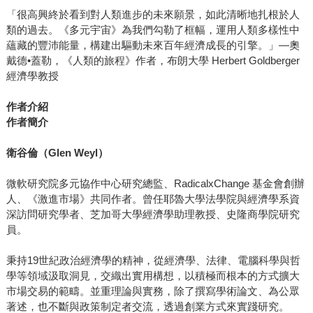
「很高興終於看到對人類進步的未來願景，如此清晰地扎根於人
類的過去。《多元宇宙》為我們勾勒了框幅，運用人類多樣性中
蘊藏的豐沛能量，構建出驅動未來百年經濟成長的引擎。」—奧
戴德•蓋勒，《人類的旅程》作者，布朗大學 Herbert Goldberger
經濟學教授
作者介紹
作者簡介
衛谷倫（Glen Weyl）
微軟研究院多元協作中心研究總監、RadicalxChange 基金會創辦
人、《激進市場》共同作者。曾任耶魯大學法學院與經濟學系資
深訪問研究學者、芝加哥大學經濟學助理教授、史隆商學院研究
員。
秉持19世紀政治經濟學的精神，從經濟學、法律、電腦科學與哲
學等領域汲取洞見，交織出實用構想，以積極而根本的方式擴大
市場交易的範疇。並重理論與實務，除了撰寫學術論文、為公眾
著述，也不斷與政策制定者交流，透過創業方式來實踐研究。