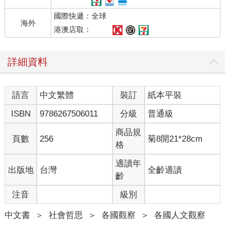
國際快遞：全球
海外
港澳店取：
詳細資料
語言
中文繁體
裝訂
紙本平裝
ISBN
9786267506011
分級
普通級
商品規
頁數
256
菊8開21*28cm
格
適讀年
出版地
台灣
全齡適讀
齡
注音
級別
中文書
＞
社會哲思
＞
各國觀察
＞
各國人文觀察