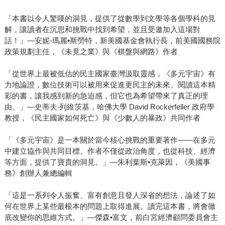
「本書以令人驚嘆的洞見，提供了從數學到文學等各個學科的見
解，讓讀者在沉思和挑戰中找到希望，並且受邀加入這場對
話！」—安妮-瑪麗•斯勞特，新美國基金會執行長，前美國國務院
政策規劃主任，《未竟之業》與《棋盤與網路》作者
「從世界上最被低估的民主國家臺灣汲取靈感，《多元宇宙》有
力地論證，數位技術可以被用來促進更民主的未來。閱讀這本精
彩的書，讓我感到新的急迫感，但它也為希望帶來了真正的理
由。」—史蒂夫‧列維茨基，哈佛大學 David Rockerfeller 政府學
教授，《民主國家如何死亡》與《少數人的暴政》共同作者
「《多元宇宙》是一本關於當今核心挑戰的重要著作——在多元
中建立協作與共同目標。作者不僅從政治角度，也從科技、經濟
等方面，提供了寶貴的洞見。」—朱利葉斯•克萊因，《美國事
務》創辦人兼總編輯
「這是一系列令人振奮、富有創意且發人深省的想法，論述了如
何在世界上某些最根本的問題上取得進展。讀完這本書，將會徹
底改變你的思維方式。」—傑森•富文，前白宮經濟顧問委員會主