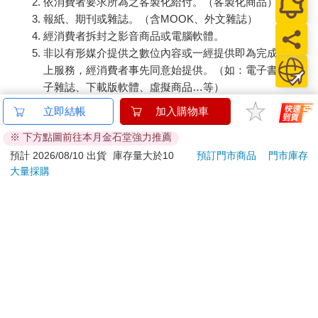
依消費者要求所為之客製化給付。（客製化商品）
報紙、期刊或雜誌。（含MOOK、外文雜誌）
經消費者拆封之影音商品或電腦軟體。
非以有形媒介提供之數位內容或一經提供即為完成之線
上服務，經消費者事先同意始提供。（如：電子書、電
子雜誌、下載版軟體、虛擬商品…等）
已拆封之個人衛生用品。（如：內衣褲、刮鬍刀、除毛
立即結帳
加入購物車
刀…等）
※ 下方點圖前往本月金石堂強力推薦
若非上列種類商品，均享有到貨7天的猶豫期（含例假
日）。
預計 2026/08/10 出貨
庫存量大於10
預訂門市商品
門市庫存
大量採購
辦理退換貨時，商品（組合商品恕無法接受單獨退貨）必須
是您收到商品時的原始狀態（包含商品本體、配件、贈品、
保證書、所有附隨資料文件及原廠內外包裝…等），請勿直
接使用原廠包裝寄送，或於原廠包裝上黏貼紙張或書寫文
字。
退回商品若無法回復原狀，將請您負擔回復原狀所需費用，
嚴重時將影響您的退貨權益。