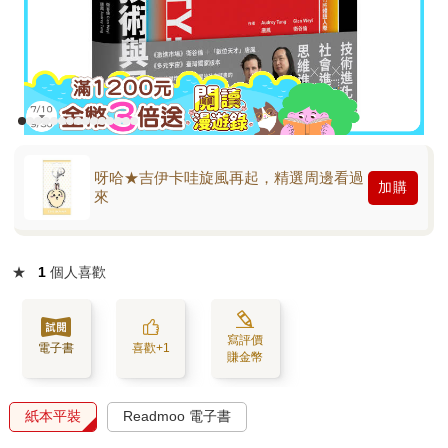
呀哈★吉伊卡哇旋風再起，精選周邊看過
加購
來
★
1
個人喜歡
寫評價
電子書
喜歡+1
賺金幣
紙本平裝
Readmoo 電子書