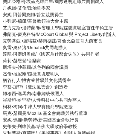
奧比亞格利‧埃茲克維西里/國際透明組織共同創辦人
丹妮爾•艾倫/政治哲學家
安妮‧阿普爾鮑姆/普立茲獎得主
小強尼•穆爾/基督教領袖大會主席
艾力克斯•潘特蘭/麻省理工學院媒體實驗室首任學術主管
弗蘭克•麥克科特/McCourt Global 與 Project Liberty創辦人
克勞蒂亞 •羅培茲•赫南德茲/哥倫比亞波哥大前市長
奥雷•奥科洛/Ushahidi共同創辦人
達龍‧阿傑姆奧盧/《國家為什麼會失敗》共同作者
荷莉•赫恩登/音樂家
斯塔夫•沙菲爾/以色列前國會議員
杰倫•拉尼爾/虛擬實境發明人
柄谷行人/博古睿哲學與文化獎得主
李察‧加菲/《魔法風雲會》創造者
姆穆西•邁馬內/南非總統候選人
崔斯坦‧哈里斯/人性科技中心共同創辦人
柯林•梅爾/牛津大學賽德商學院教授
馬克•瑟爾曼/Mozilla 基金會總裁與執行董事
安妮-瑪麗•斯勞特/新美國基金會執行長
史蒂夫‧列維茨基/哈佛大學政府學教授
朱利葉斯•克萊因/《美國事務》創辦人兼總編輯