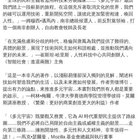
「全球的民粹主義者濫用科技來分裂國家……《多元宇宙》邀請
我們踏上一段嶄新的旅程。在這個充斥著取消文化的世界，我們
的確可以運用技術，重新開拓空間，讓彼此更加緊密相連，喚回
人性。」—姆穆西•邁馬內，南非總統候選人，前反對黨領袖，打
造一個南非創辦人，自由教會牧師及長老
「在充滿焦慮和分歧的時代，格倫與唐鳳為我們提供了難得的、
具體的願景，展現了技術與民主如何和諧相處，並推動我們邁向
更好的未來。」—崔斯坦‧哈里斯，人性科技中心共同創辦人，
《智能社會：進退兩難》主角
「這是一本非凡的著作，以淺顯易懂卻深入獨到的見解，闡述科
技如何塑造我們的生活，以及未來應如何發展。作者旁徵博引，
提出有力的論點，來推進多元宇宙…本書對我們所有人都是重要
的啟示。」—柯林•梅爾，牛津大學賽德商學院管理學彼得・莫爾
斯講座教授，《繁榮：更好的商業創造更大的利益》作者
「《多元宇宙》既樂觀又務實，它為 AI 時代重塑民主提供了路線
圖……我們不必將自己局限於自由主義或威權主義的願景……走
向第三條路……擁抱開放性、多元性和人文精神。非常值得一
讀！」—馬克•瑟爾曼，Mozilla 基金會總裁與執行董事