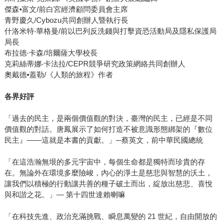
傑森•富文/前白宮經濟顧問委員會主席
青野慶久/Cybozu共同創辦人暨執行長
什洛米特‧華格曼/前以巴列反洗錢與打擊資恐活動局及隱私保護局
局長
布拉德‧卡森/培爾薩大學校長
克莉絲蒂娜‧卡法拉/CEPR競爭研究政策網絡共同創辦人
奧戴德•蓋勒/《人類的旅程》作者
各界好評
「過去的民主，是兩個價值觀的對決，臺灣的民主，已經是不同
價值觀的對話。唐鳳展示了如何打造不被意識形態綁架的『數位
民主』——這就是本書的貢獻。」─蔡英文，前中華民國總統
「在這浩瀚無垠的多元宇宙中，每個生命都是獨特而珍貴的存
在。無論外在環境多麼險峻，內心的淨土是慈悲與智慧的沃土，
讓我們以積極的行動讓共善的種子破土而出，綻放出慈悲、喜悅
與和諧之花。」— 第十四世達賴喇嘛
「在科技先進、政治充滿挑戰、瞬息萬變的 21 世紀，自由開放的