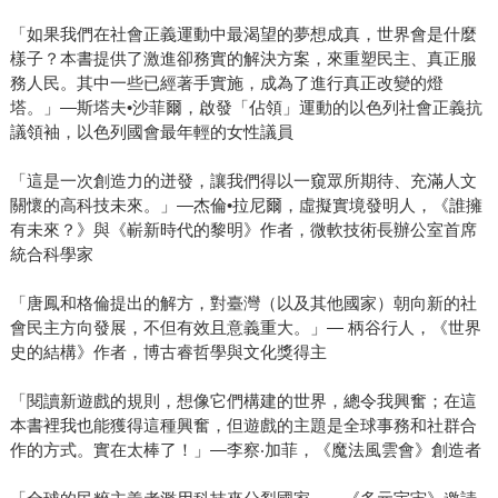
「如果我們在社會正義運動中最渴望的夢想成真，世界會是什麼
樣子？本書提供了激進卻務實的解決方案，來重塑民主、真正服
務人民。其中一些已經著手實施，成為了進行真正改變的燈
塔。」—斯塔夫•沙菲爾，啟發「佔領」運動的以色列社會正義抗
議領袖，以色列國會最年輕的女性議員
「這是一次創造力的迸發，讓我們得以一窺眾所期待、充滿人文
關懷的高科技未來。」—杰倫•拉尼爾，虛擬實境發明人，《誰擁
有未來？》與《嶄新時代的黎明》作者，微軟技術長辦公室首席
統合科學家
「唐鳳和格倫提出的解方，對臺灣（以及其他國家）朝向新的社
會民主方向發展，不但有效且意義重大。」— 柄谷行人，《世界
史的結構》作者，博古睿哲學與文化獎得主
「閱讀新遊戲的規則，想像它們構建的世界，總令我興奮；在這
本書裡我也能獲得這種興奮，但遊戲的主題是全球事務和社群合
作的方式。實在太棒了！」—李察‧加菲，《魔法風雲會》創造者