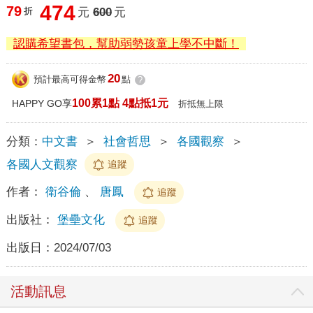
474
79
折
元
600
元
認購希望書包，幫助弱勢孩童上學不中斷！
20
預計最高可得金幣
點
?
100累1點 4點抵1元
HAPPY GO享
折抵無上限
分類：
中文書
＞
社會哲思
＞
各國觀察
＞
各國人文觀察
追蹤
作者：
衛谷倫
、
唐鳳
追蹤
出版社：
堡壘文化
追蹤
出版日：
2024/07/03
活動訊息