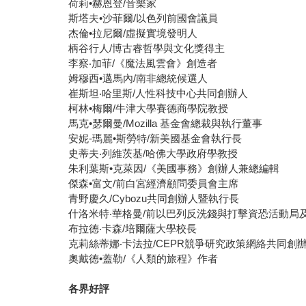
荷莉•赫恩登/音樂家
斯塔夫•沙菲爾/以色列前國會議員
杰倫•拉尼爾/虛擬實境發明人
柄谷行人/博古睿哲學與文化獎得主
李察‧加菲/《魔法風雲會》創造者
姆穆西•邁馬內/南非總統候選人
崔斯坦‧哈里斯/人性科技中心共同創辦人
柯林•梅爾/牛津大學賽德商學院教授
馬克•瑟爾曼/Mozilla 基金會總裁與執行董事
安妮-瑪麗•斯勞特/新美國基金會執行長
史蒂夫‧列維茨基/哈佛大學政府學教授
朱利葉斯•克萊因/《美國事務》創辦人兼總編輯
傑森•富文/前白宮經濟顧問委員會主席
青野慶久/Cybozu共同創辦人暨執行長
什洛米特‧華格曼/前以巴列反洗錢與打擊資恐活動局
布拉德‧卡森/培爾薩大學校長
克莉絲蒂娜‧卡法拉/CEPR競爭研究政策網絡共同創
奧戴德•蓋勒/《人類的旅程》作者
各界好評