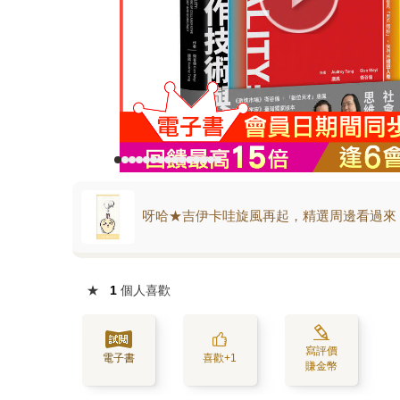
呀哈★吉伊卡哇旋風再起，精選周邊看過來
★
1
個人喜歡
寫評價
電子書
喜歡+1
賺金幣