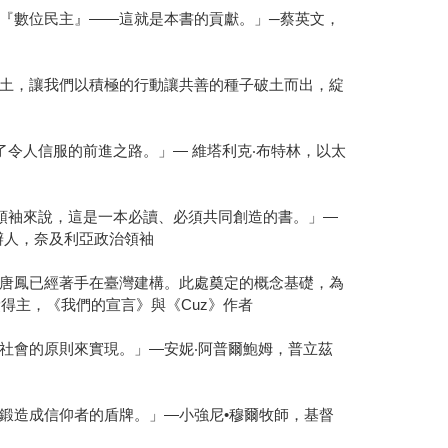
『數位民主』——這就是本書的貢獻。」─蔡英文，
土，讓我們以積極的行動讓共善的種子破土而出，綻
了令人信服的前進之路。」— 維塔利克‧布特林，以太
想領袖來說，這是一本必讀、必須共同創造的書。」—
辦人，奈及利亞政治領袖
唐鳳已經著手在臺灣建構。此處奠定的概念基礎，為
瑟獎得主，《我們的宣言》與《Cuz》作者
社會的原則來實現。」—安妮‧阿普爾鮑姆，普立茲
鍛造成信仰者的盾牌。」—小強尼•穆爾牧師，基督