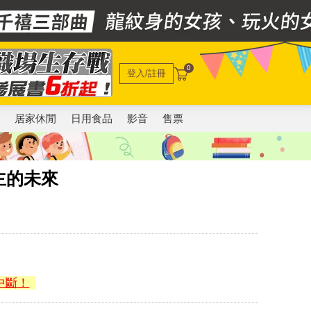
0
登入/註冊
電
居家休閒
日用食品
影音
售票
主的未來
中斷！