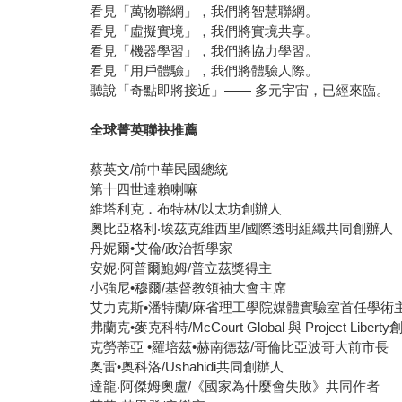
看見「萬物聯網」，我們將智慧聯網。
看見「虛擬實境」，我們將實境共享。
看見「機器學習」，我們將協力學習。
看見「用戶體驗」，我們將體驗人際。
聽說「奇點即將接近」—— 多元宇宙，已經來臨。
全球菁英聯袂推薦
蔡英文/前中華民國總統
第十四世達賴喇嘛
維塔利克．布特林/以太坊創辦人
奧比亞格利‧埃茲克維西里/國際透明組織共同創辦人
丹妮爾•艾倫/政治哲學家
安妮‧阿普爾鮑姆/普立茲獎得主
小強尼•穆爾/基督教領袖大會主席
艾力克斯•潘特蘭/麻省理工學院媒體實驗室首任學術
弗蘭克•麥克科特/McCourt Global 與 Project Libert
克勞蒂亞 •羅培茲•赫南德茲/哥倫比亞波哥大前市長
奥雷•奥科洛/Ushahidi共同創辦人
達龍‧阿傑姆奧盧/《國家為什麼會失敗》共同作者