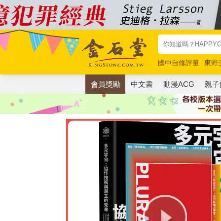
國中自修評量
東野
唯紅花綻放
奧德賽
會員獎勵
中文書
動漫ACG
親子