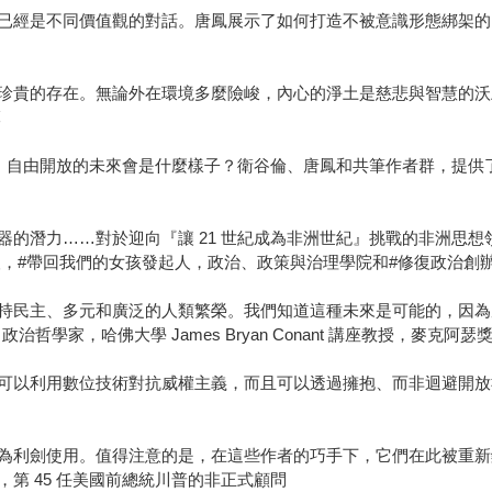
已經是不同價值觀的對話。唐鳳展示了如何打造不被意識形態綁架的
珍貴的存在。無論外在環境多麼險峻，內心的淨土是慈悲與智慧的沃
嘛
紀，自由開放的未來會是什麼樣子？衛谷倫、唐鳳和共筆作者群，提供
器的潛力……對於迎向『讓 21 世紀成為非洲世紀』挑戰的非洲思
人，#帶回我們的女孩發起人，政治、政策與治理學院和#修復政治創
持民主、多元和廣泛的人類繁榮。我們知道這種未來是可能的，因為
學家，哈佛大學 James Bryan Conant 講座教授，麥克阿
可以利用數位技術對抗威權主義，而且可以透過擁抱、而非迴避開放
為利劍使用。值得注意的是，在這些作者的巧手下，它們在此被重新
第 45 任美國前總統川普的非正式顧問