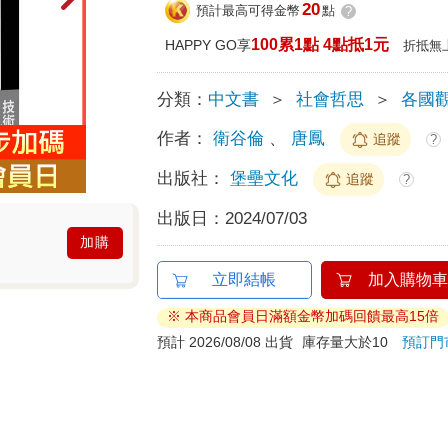
20
預計最高可得金幣
點
?
100累1點 4點抵1元
HAPPY GO享
折抵無
分類：
中文書
＞
社會哲思
＞
各國
作者：
衛谷倫
、
唐鳳
追蹤
?
出版社：
堡壘文化
追蹤
?
出版日：
2024/07/03
加購
立即結帳
加入購物車
※ 本商品會員日滿額金幣加碼回饋最高15倍
預計 2026/08/08 出貨
庫存量大於10
預訂門