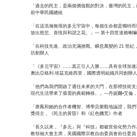
「過去的民主，是兩個價值觀的對決，臺灣的民主，
前中華民國總統
「在這浩瀚無垠的多元宇宙中，每個生命都是獨特而
放出慈悲、喜悅與和諧之花。」— 第十四世達賴喇
「在科技先進、政治充滿挑戰、瞬息萬變的 21 世
坊創辦人
「《多元宇宙》……真正引人入勝……具有全球加速
奧比亞格利‧埃茲克維西里，國際透明組織共同創辦
「他們為我們開啟了通往未來的大門，在那裡技術支
現代生活帶來了亟需的典範轉移。」—丹妮爾•艾倫，政治哲
「唐鳳和她的合作者機智、博學且樂觀地論證，我們
獎得主，《民主的黃昏》和《紅色饑荒》作者
「長久以來，『多元』與『科技』都被世俗化勢力作
教領袖大會主席，美國國際宗教自由委員會前任委員，