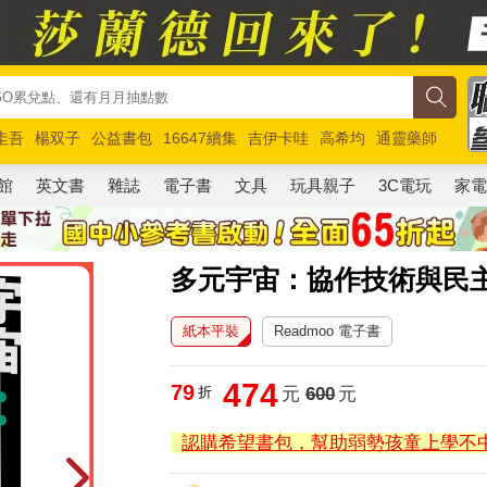
圭吾
楊双子
公益書包
16647續集
吉伊卡哇
高希均
通靈藥師
路邊攤新作
馬斯克
玩具總動員5
超慢跑
館
英文書
雜誌
電子書
文具
玩具親子
3C電玩
家
多元宇宙：協作技術與民
紙本平裝
Readmoo 電子書
474
79
折
元
600
元
認購希望書包，幫助弱勢孩童上學不