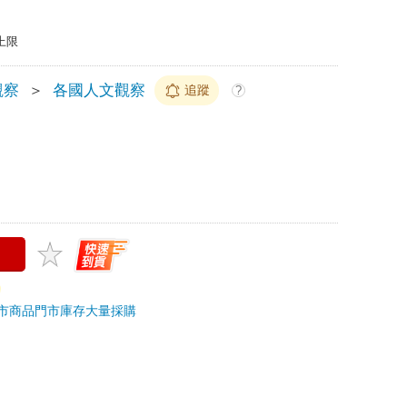
上限
觀察
＞
各國人文觀察
追蹤
?
市商品
門市庫存
大量採購