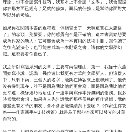
理論，也不會談寫作技巧，我基本上不會談「文學」，我會假設
你在那方面已經有了足夠的修煉。而我的任務，是幫助你面對文
學以外的考驗。
如果你在閱讀本書的過程裡，偶爾冒出了「天啊這實在太庸俗
了」的念頭，別懷疑，你的感覺完全是正確的。這本書寫給想要
成為作家的新人：它可能會成為一本實用的技術手冊，讓你讀了
之後充滿決心；也可能會成為一本勸退之書，讓你的文學夢幻
滅。這都要看你自己了。
我之所以寫這系列的文章，主要有兩個理由。第一，我從十六歲
開始寫小說，認識十幾位遠比我更有才華的文學新人。但這群人
中，只剩下兩、三個人的名字，能夠在博客來上搜尋到了。他們
沒有撐到現在，並不是因為我比他們更會寫，而是因為我比他們
更幸運，機緣湊巧地耐住了一連串與寫作本身無關的俗務。很多
時候我都會想，如果有人先告訴我們那些俗務的運作邏輯，我的
那些更有才華的朋友，會不會更能繼續寫下去呢？《作家生存攻
略——作家新手村1 技術篇》就是為了那些本來可以發光的才華
而寫的。
第二是，我想為這個時代的台灣文學留下一點紀錄。在我大學