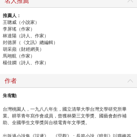
名人推薦
推薦人：
王聰威（小說家）
李屏瑤（作家）
林達陽（詩人、作家）
封德屏（《文訊》總編輯）
胡采蘋（財經網美）
馬翊航（作家）
楊佳嫻（詩人、作家）
作者
朱宥勳
台灣桃園人，一九八八年生，國立清華大學台灣文學研究所畢
業。耕莘青年寫作會成員，曾獲林榮三文學獎、國藝會創作補
助、全國學生文學獎與台積電青年文學獎。
出版過小說集《誤遞》、《堊觀》；長篇小說《暗影》以職棒簽