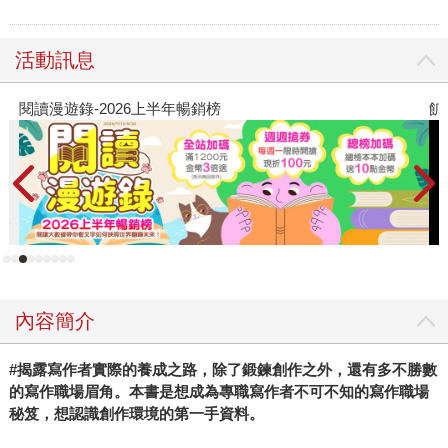
活動訊息
閱讀漫遊錄-2026上半年暢銷榜
飢
內容簡介
#揭露寫作者實際的養成之路，除了鍛鍊創作之外，還有多不勝數
的寫作職場眉角。本書是想成為專職寫作者不可不知的寫作職場
秘笈，想認識創作環境的第一手資料。