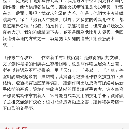
說：「從我高中開始寫作到現在，我見過幾十位比我更有才華的
創作者。他們橫跨各個世代，無論比我年輕還是比我年長，都曾
在某一瞬間，展現了我從未能及的光芒。但是，他們大多沒能繼
續寫作。除了『另有人生規劃』以外，大多數的秀異創作者，都
是被業界各種『俗務』給磨掉了。就連我自己，也有過好幾次放
棄的念頭。我能夠繼續寫下去，並不是因為我比別人優秀。我回
報這份幸運的方式之一，就是把我所知的這些江湖訣竅說出
來。」
《作家生存攻略——作家新手村1 技術篇》是難得的針對文學、
文字創作職場的田調與生存者回報，也是寫作職涯眉角大公開，
所有以往認為不可捉摸的、用「天分」、「靈感」、「才華」等
虛幻詞彙架起來的上層結構，其實都有經濟運作收支損益的下層
結構。透過揭露這些業界資訊，讓創作與出版成為有脈絡可供新
手依循的產業，讓創作生態有清晰的面目讓新手參考。這本書寫
給想要成為作家的新人：它可能會成為實用的技術手冊，讓你讀
了之後充滿創作決心；也可能會成為勸退之書，讓你稍微考慮一
下自己的文學夢。