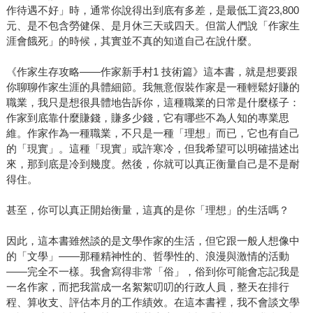
作待遇不好」時，通常你說得出到底有多差，是最低工資23,800
元、是不包含勞健保、是月休三天或四天。但當人們說「作家生
涯會餓死」的時候，其實並不真的知道自己在說什麼。
《作家生存攻略——作家新手村1 技術篇》這本書，就是想要跟
你聊聊作家生涯的具體細節。我無意假裝作家是一種輕鬆好賺的
職業，我只是想很具體地告訴你，這種職業的日常是什麼樣子：
作家到底靠什麼賺錢，賺多少錢，它有哪些不為人知的專業思
維。作家作為一種職業，不只是一種「理想」而已，它也有自己
的「現實」。這種「現實」或許寒冷，但我希望可以明確描述出
來，那到底是冷到幾度。然後，你就可以真正衡量自己是不是耐
得住。
甚至，你可以真正開始衡量，這真的是你「理想」的生活嗎？
因此，這本書雖然談的是文學作家的生活，但它跟一般人想像中
的「文學」——那種精神性的、哲學性的、浪漫與激情的活動
——完全不一樣。我會寫得非常「俗」，俗到你可能會忘記我是
一名作家，而把我當成一名絮絮叨叨的行政人員，整天在排行
程、算收支、評估本月的工作績效。在這本書裡，我不會談文學