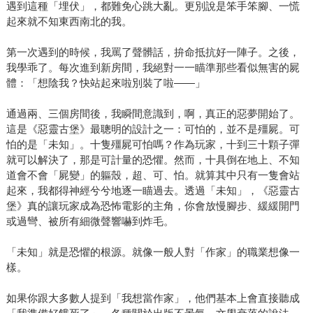
遇到這種「埋伏」，都難免心跳大亂。更別說是笨手笨腳、一慌
起來就不知東西南北的我。
第一次遇到的時候，我罵了聲髒話，拚命抵抗好一陣子。之後，
我學乖了。每次進到新房間，我絕對一一瞄準那些看似無害的屍
體：「想陰我？快站起來啦別裝了啦——」
通過兩、三個房間後，我瞬間意識到，啊，真正的惡夢開始了。
這是《惡靈古堡》最聰明的設計之一：可怕的，並不是殭屍。可
怕的是「未知」。十隻殭屍可怕嗎？作為玩家，十到三十顆子彈
就可以解決了，那是可計量的恐懼。然而，十具倒在地上、不知
道會不會「屍變」的軀殼，超、可、怕。就算其中只有一隻會站
起來，我都得神經兮兮地逐一瞄過去。透過「未知」，《惡靈古
堡》真的讓玩家成為恐怖電影的主角，你會放慢腳步、緩緩開門
或過彎、被所有細微聲響嚇到炸毛。
「未知」就是恐懼的根源。就像一般人對「作家」的職業想像一
樣。
如果你跟大多數人提到「我想當作家」，他們基本上會直接聽成