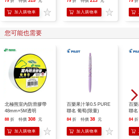
315
213
79
折
特價
元
79
折
特價
元
79
折
人也
的3
加入購物車
加入購物車
您可能也需要
北極熊室內防滑膠帶
百樂果汁筆0.5 PURE
百樂果
48mm×5M透明
聯名 葡萄(限量)
聯名
308
38
88
折
特價
元
84
折
特價
元
84
折
加入購物車
加入購物車