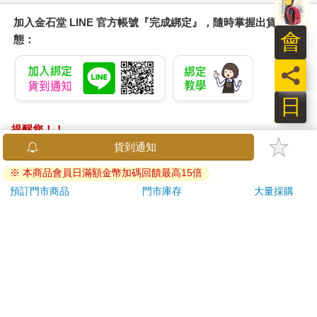
加入金石堂 LINE 官方帳號『完成綁定』，隨時掌握出貨動
會
態：
員
日
提醒您！！
金石堂及銀行均不會請您操作ATM! 如接獲電話要求您前往
貨到通知
ATM提款機，請不要聽從指示，以免受騙上當！
※ 本商品會員日滿額金幣加碼回饋最高15倍
退換貨須知：
預訂門市商品
門市庫存
大量採購
**提醒您，鑑賞期不等於試用期，退回商品須為全新狀態**
依據「消費者保護法」第19條及行政院消費者保護處公告之
「通訊交易解除權合理例外情事適用準則」，以下商品購買
後，除商品本身有瑕疵外，將不提供7天的猶豫期：
易於腐敗、保存期限較短或解約時即將逾期。（如：生
鮮食品）
依消費者要求所為之客製化給付。（客製化商品）