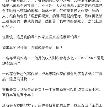
「我準備好餓死了」。各種關於出版不景氣、文學衰落的說法，
幾乎已成為全民常識了。不只外行人這樣認為，就連業內前輩也
會不斷發出類似的抱怨。如此一來，任何想要投入作家生涯的
人，很自然會從「理想與現實」的選擇題開始思考。最終勇敢踏
上這條路的，也就真的是一些抱著「我準備好餓死了」之悲壯決
心的人。
但且慢，這是真的嗎？作家生涯真的這麼可怕嗎？
如果真的很可怕，具體來說是多可怕？
一名專職寫作者，一個月的收入到底會有多低？22K？15K？還是
1K都沒有？
一名專心致志的寫作者，成為專職作家的機會到底有多低？百裡
挑一還是萬裡挑一？
書很難賣，到底是多難賣？一本文學新書可以期望賣出五千本、
五百本還是五十本？
這就是奇妙的地方了。當你去找其他的工作，並且說出「某某工