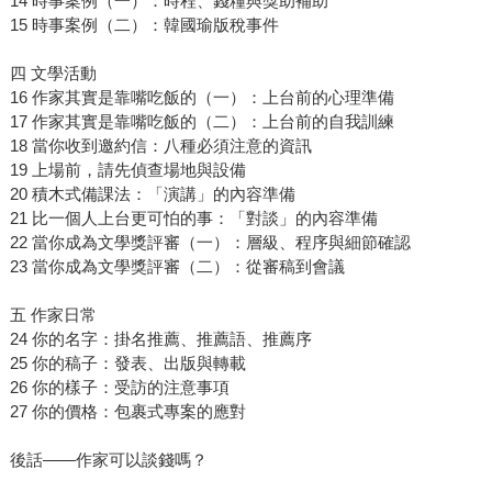
14 時事案例（一）：時程、錢糧與獎助補助
15 時事案例（二）：韓國瑜版稅事件
四 文學活動
16 作家其實是靠嘴吃飯的（一）：上台前的心理準備
17 作家其實是靠嘴吃飯的（二）：上台前的自我訓練
18 當你收到邀約信：八種必須注意的資訊
19 上場前，請先偵查場地與設備
20 積木式備課法：「演講」的內容準備
21 比一個人上台更可怕的事：「對談」的內容準備
22 當你成為文學獎評審（一）：層級、程序與細節確認
23 當你成為文學獎評審（二）：從審稿到會議
五 作家日常
24 你的名字：掛名推薦、推薦語、推薦序
25 你的稿子：發表、出版與轉載
26 你的樣子：受訪的注意事項
27 你的價格：包裹式專案的應對
後話——作家可以談錢嗎？