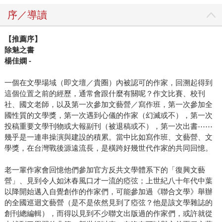
序／導讀
【推薦序】
除魅之書
楊佳嫻 -
一個在文學場域（即文壇／貴圈）內被認可的作家，回溯起得到
這個位置之前的經歷，通常會跟什麼有關呢？作文比賽、校刊
社、國文老師，以及第一次參加文藝營／寫作班，第一次參加全
國性質的文學獎，第一次遇到心儀的作家（幻滅或不），第一次
投稿重要文學刊物或大報副刊（被退稿或不），第一次出書⋯⋯
幾乎是一連串操演與建設的積累。當中比如寫作班、文藝營、文
學獎，在台灣戰後源遠流長，是橫跨好幾世代作家的共同回憶。
老一輩作家會回憶他們參加官方反共文學體系下的「復興文藝
營」、見到令人如沐春風口才一流的瘂弦；上世紀八十年代中葉
以降開始邁入自覺創作的作家們，可能參加過《聯合文學》舉辦
的全國巡迴文藝營（是不是依然見到了瘂弦？他是該文學雜誌的
創刊總編輯），而得以見到不少聯文出版過的作家們，或許就從