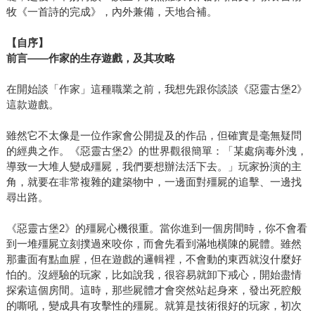
牧《一首詩的完成》，內外兼備，天地合補。
【自序】
前言——作家的生存遊戲，及其攻略
在開始談「作家」這種職業之前，我想先跟你談談《惡靈古堡2》
這款遊戲。
雖然它不太像是一位作家會公開提及的作品，但確實是毫無疑問
的經典之作。《惡靈古堡2》的世界觀很簡單：「某處病毒外洩，
導致一大堆人變成殭屍，我們要想辦法活下去。」玩家扮演的主
角，就要在非常複雜的建築物中，一邊面對殭屍的追擊、一邊找
尋出路。
《惡靈古堡2》的殭屍心機很重。當你進到一個房間時，你不會看
到一堆殭屍立刻撲過來咬你，而會先看到滿地橫陳的屍體。雖然
那畫面有點血腥，但在遊戲的邏輯裡，不會動的東西就沒什麼好
怕的。沒經驗的玩家，比如說我，很容易就卸下戒心，開始盡情
探索這個房間。這時，那些屍體才會突然站起身來，發出死腔般
的嘶吼，變成具有攻擊性的殭屍。就算是技術很好的玩家，初次