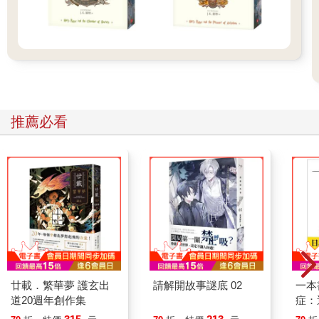
推薦必看
廿載．繁華夢 護玄出
請解開故事謎底 02
一本
道20週年創作集
症：
開大