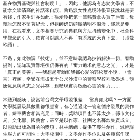
基在物質基礎與社會制度上」，因此，他認為有志於文學者，不
能拿文學清高的神話來自誤。魯迅談女性處境時很直接說就是要
有錢，作家生涯亦如此；張愛玲把第一筆稿費拿去買了唇膏，母
親說怎麼不留著紀念，但祖師奶奶頭腦清明不浪漫，錢就是要
用。在我看來，文學相關研究的典範與方法持續變化中，社會科
學觀念的引入，確實可以讓人不再「有系統的天真下去」（張愛
玲語）。
不過，如此強調「技術」，並不意味著認為技術解決一切。宥勳
提到，認知現實難堪後仍保有的「奮力追求的意志之光」，才是
「真正的美善」──我想起宥勳和我都心愛的郭松棻小說，〈雪
盲〉裡頭，幸鑾在海拔五千公尺沙漠中的警察學校裡教魯迅，頹
唐氣息與意志之光共存，粗糙現實與敏緻心靈的角力……
常聽到感嘆，說當前台灣文學環境很差──當真如此嗎？一方面，
文學獎層級與數量都很豐富，有心通過此一管道循序發展的寫作
者，練筆機會相當充足；同時，獎助項目也不算太少，縣市文化
局、文化部、國藝會，甚至是以作家、社團之名募款集資成立、
以協助出版為目的的獎項，林林總總，提供了專注創作、減輕謀
生壓力的可能性；大學校園中，文學創作學位以及各種寫作課