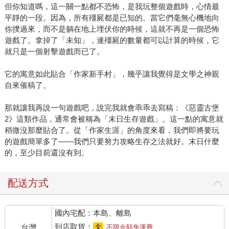
但你知道嗎，這一關一點都不恐怖，是我玩整個遊戲時，心情最
平靜的一段。因為，所有殭屍都是已知的。當它們毫無心機地向
你撲過來，而不是躺在地上埋伏你的時候，這就不再是一個恐怖
遊戲了。拿掉了「未知」，連殭屍的數量都可以計算的時候，它
就只是一個射擊遊戲而已了。
它的寓意如此貼合「作家新手村」，幾乎讓我覺得是文學之神親
自來催稿了。
那就讓我再說一句遊戲吧，說完我就會乖乖去寫稿：《惡靈古堡
2》這類作品，通常會被稱為「末日生存遊戲」。這一點的寓意就
稍微沒那麼貼合了。從「作家生涯」的角度來看，我們即將要玩
的遊戲簡單多了——我們只要努力攻略生存之法就好。末日什麼
的，至少目前還沒有到。
配送方式
國內宅配：本島、離島
到店取貨：
台灣
不限金額免運費