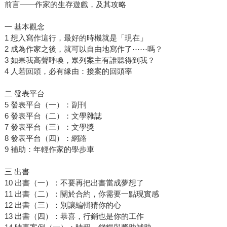
前言——作家的生存遊戲，及其攻略
一 基本觀念
1 想入寫作這行，最好的時機就是「現在」
2 成為作家之後，就可以自由地寫作了⋯⋯嗎？
3 如果我高聲呼喚，眾列案主有誰聽得到我？
4 人若回頭，必有緣由：接案的回頭率
二 發表平台
5 發表平台（一）：副刊
6 發表平台（二）：文學雜誌
7 發表平台（三）：文學獎
8 發表平台（四）：網路
9 補助：年輕作家的學步車
三 出書
10 出書（一）：不要再把出書當成夢想了
11 出書（二）：關於合約，你需要一點現實感
12 出書（三）：別讓編輯猜你的心
13 出書（四）：恭喜，行銷也是你的工作