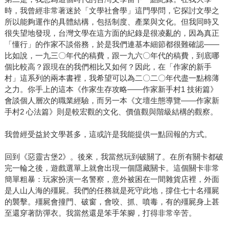
時，我曾經非常著迷於「文學社會學」這門學問，它探討文學之
所以能夠運作的具體結構，包括制度、產業與文化。但我同時又
很失望地發現，台灣文學在這方面的紀錄是很凌亂的，因為真正
「懂行」的作家不談俗務，於是我們連基本細節都很難確認——
比如說，一九三〇年代的稿費，跟一九六〇年代的稿費，到底哪
個比較高？跟現在的我們相比又如何？因此，在「作家的新手
村」這系列的兩本書裡，我希望可以為二〇二〇年代盡一點棉薄
之力。你手上的這本《作家生存攻略——作家新手村1 技術篇》
會談個人層次的職業經驗，而另一本《文壇生態導覽——作家新
手村2 心法篇》則是較宏觀的文化、價值觀與階級結構的觀察。
我曾經受益於文學甚多，這或許是我能提供一點回報的方式。
回到《惡靈古堡2》。後來，我當然玩到破關了。在所有關卡都破
完一輪之後，遊戲選單上就會出現一個隱藏關卡。這個關卡非常
簡單粗暴：玩家扮演一名警察，意外被困在一間雜貨店裡，外面
是人山人海的殭屍。我們的任務就是死守此地，撐住七十名殭屍
的襲擊。殭屍會撞門、破窗，會咬、抓、噴毒，有的殭屍身上甚
至還穿著防彈衣。我當然還是笨手笨腳，打得非常辛苦。