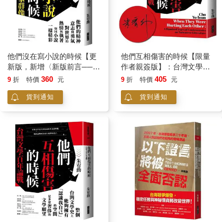
他們沒在寫小說的時候【更
他們互相傷害的時候【限量
新版，新增〈新版前言──遙
作者親簽版】：台灣文學百
遠的回音〉】：戒嚴台灣小
年論戰
360
405
9
折
特價
元
9
折
特價
元
說家群像
貨到通知
貨到通知