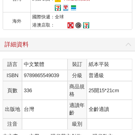
國際快遞：全球
海外
港澳店取：
詳細資料
語言
中文繁體
裝訂
紙本平裝
ISBN
9789865549039
分級
普通級
商品規
頁數
336
25開15*21cm
格
適讀年
出版地
台灣
全齡適讀
齡
注音
級別