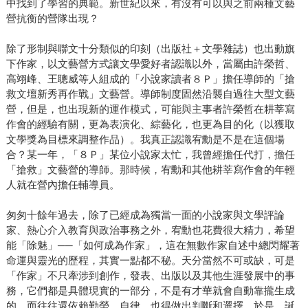
中找到了學習的典範。新世紀以來，有沒有可以與之前兩種文藝
營抗衡的營隊出現？
除了形制與聯文十分類似的印刻（出版社＋文學雜誌）也出動旗
下作家，以文藝營方式讓文學愛好者認識以外，當屬由許榮哲、
高翊峰、王聰威等人組成的「小說家讀者８Ｐ」擔任導師的「搶
救文壇新秀再作戰」文藝營。導師制度固然沿襲自過往大型文藝
營，但是，也出現新的運作模式，可能與主事者許榮哲在耕莘寫
作會的經驗有關，更為表演化、綜藝化，也更為目的化（以獲取
文學獎為目標來調整作品）。我真正認識宥勳是不是在這個場
合？某一年，「８Ｐ」某位小說家太忙，我曾經擔任代打，擔任
「搶救」文藝營的導師。那時候，宥勳和其他耕莘寫作會的年輕
人就在營內擔任輔導員。
匆匆十餘年過去，除了已經成為獨當一面的小說家與文學評論
家、熱心介入教育與政治事務之外，宥勳也花費很大精力，希望
能「除魅」──「如何成為作家」，這在無數作家自述中總閃耀著
命運與靈光的歷程，其實一點都不秘。天分當然不可或缺，可是
「作家」不只牽涉到創作，發表、出版以及其他生涯發展中的事
務，它們都是具體現實的一部分，不是有才華就會自動靠攏生成
的，而往往還依賴勤勞、自律，也得做出判斷和選擇。於是，誕