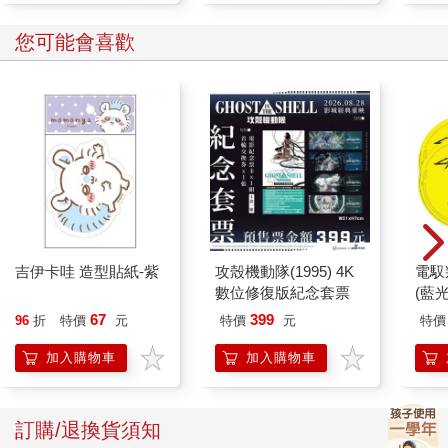
您可能會喜歡
吉伊卡哇 造型貼紙-紫
攻殼機動隊(1995) 4K
電馭
數位修復版紀念套票
(藍
67
399
96
折
特價
元
特價
元
特價
加入購物車
加入購物車
訂購/退換貨須知