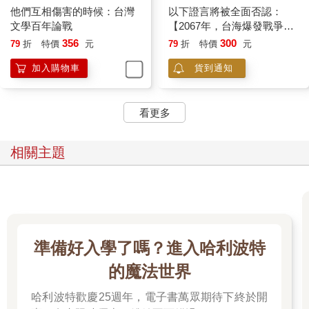
他們互相傷害的時候：台灣
以下證言將被全面否認：
文學百年論戰
【2067年，台海爆發戰爭二
十年後，五組人說出他們在
356
300
79
折
特價
元
79
折
特價
元
戰時的奇特遭遇⋯⋯】
加入購物車
貨到通知
看更多
相關主題
準備好入學了嗎？進入哈利波特
的魔法世界
哈利波特歡慶25週年，電子書萬眾期待下終於開