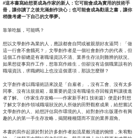
#這本書寫給想要成為作家的新人：它可能會成為實用的技術手
冊，讓你讀了之後充滿創作決心；也可能會成為勸退之書，讓你
稍微考慮一下自己的文學夢。
靠筆吃飯，可能嗎？
想以文學創作為業的人，應該都會自問或被親朋好友逼問：「做
這一行會不會餓死？」文學創作者是一個社會創作力的代表，但
這個工作卻總是有著職場資訊不清、業界生存法則難辨的狀況。
如果想從事寫作工作，想靠寫作維生，但卻沒有這個職業該有的
職場資訊，求職網站上也沒這個選項，那該怎麼辦？
文字創作者以職場術語來說是「自雇者」，沒有工會、沒有太多
同事、沒有法規規範，最重要的是沒有職場生存回報資料讓後進
者了解。《作家生存攻略——作家新手村1 技術篇》便是針對想
了解文字創作領域職場狀況的人所做的田野觀察成果，給想嘗試
文學創作的人、給想評估寫作環境的人、給對創作出版運作有興
趣的人的第一手生存攻略，揭開種種隱而不宣的業界眉角。
本書的寫作起源於對於許多創作者如流星般消逝的惋惜，朱宥勳