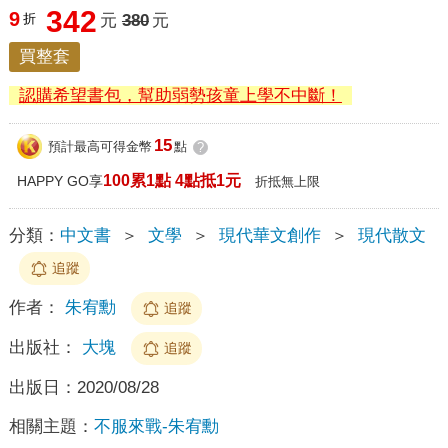
342
9
折
元
380
元
買整套
認購希望書包，幫助弱勢孩童上學不中斷！
15
預計最高可得金幣
點
?
100累1點 4點抵1元
HAPPY GO享
折抵無上限
分類：
中文書
＞
文學
＞
現代華文創作
＞
現代散文
追蹤
作者：
朱宥勳
追蹤
出版社：
大塊
追蹤
出版日：
2020/08/28
相關主題：
不服來戰-朱宥勳