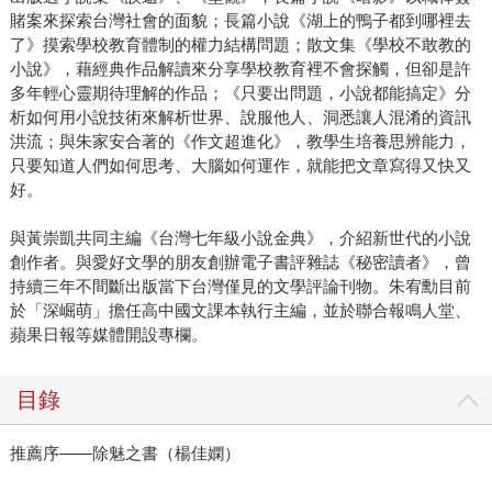
賭案來探索台灣社會的面貌；長篇小說《湖上的鴨子都到哪裡去
了》摸索學校教育體制的權力結構問題；散文集《學校不敢教的
小說》，藉經典作品解讀來分享學校教育裡不會探觸，但卻是許
多年輕心靈期待理解的作品；《只要出問題，小說都能搞定》分
析如何用小說技術來解析世界、說服他人、洞悉讓人混淆的資訊
洪流；與朱家安合著的《作文超進化》，教學生培養思辨能力，
只要知道人們如何思考、大腦如何運作，就能把文章寫得又快又
好。
與黃崇凱共同主編《台灣七年級小說金典》，介紹新世代的小說
創作者。與愛好文學的朋友創辦電子書評雜誌《秘密讀者》，曾
持續三年不間斷出版當下台灣僅見的文學評論刊物。朱宥勳目前
於「深崛萌」擔任高中國文課本執行主編，並於聯合報鳴人堂、
蘋果日報等媒體開設專欄。
目錄
推薦序——除魅之書（楊佳嫻）