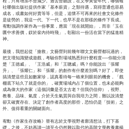
程，只有增加不曾減少。過去曾聽說，在文學黃金年代，哪個報
社哪個出版社提供作家「基本薪資」之類待遇，寫得普通也容易
成名，或書如何好賣等等，但是，追懷不可再來的社會文化條件
是徒勞的，我這一代、下一代，也早不是在那樣的條件下長成。
宥勳強調作家作為一份事業，應當「現在就開始」，而非「玉在
匱中求善價，釵於奩內待時飛」，彰顯出一份活在當下的猛進精
神。
最後，我想起從「搶救」文藝營到前幾年聯文文藝營都玩過的，
把文壇知識變成遊戲，考驗你對場域熟悉到什麼程度──你能分清
楚「王德威」、「王浩威」和「王聰威」嗎？你能說出「張耀
升」、「張耀仁」和「張耀」的創作有什麼差別嗎？好了，即使
搞清楚這些且如數家珍，認真看待每一樁來到眼前的機會，「戲
棚底下站久了就是你的」，確實場域內占了個位置，也未必能夠
成為偉大的作家（這個詞彙是否太古老？但我仍信仰），視野、
教養、品味、氣度，介於天生氣質與自我培力之間，難以說清楚
卻又確實存在、決定了創作者高度的那些，恐怕仍是「技術」之
外、值得看重的關鍵面向。
宥勳《作家生存攻略》替有志於文學視野者廓清想法，打下基
礎，之後，不妨再讀一讀至今仍然難以取代的高階文學教養書楊