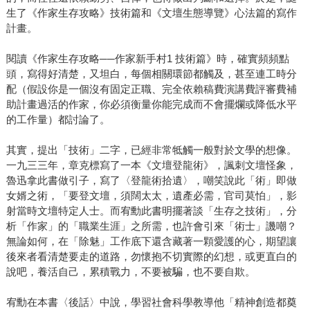
生了《作家生存攻略》技術篇和《文壇生態導覽》心法篇的寫作
計畫。
閱讀《作家生存攻略──作家新手村1 技術篇》時，確實頻頻點
頭，寫得好清楚，又坦白，每個相關環節都觸及，甚至連工時分
配（假設你是一個沒有固定正職、完全依賴稿費演講費評審費補
助計畫過活的作家，你必須衡量你能完成而不會擺爛或降低水平
的工作量）都討論了。
其實，提出「技術」二字，已經非常牴觸一般對於文學的想像。
一九三三年，章克標寫了一本《文壇登龍術》，諷刺文壇怪象，
魯迅拿此書做引子，寫了〈登龍術拾遺〉，嘲笑說此「術」即做
女婿之術，「要登文壇，須闊太太，遺產必需，官司莫怕」，影
射當時文壇特定人士。而宥勳此書明擺著談「生存之技術」，分
析「作家」的「職業生涯」之所需，也許會引來「術士」譏嘲？
無論如何，在「除魅」工作底下還含藏著一顆愛護的心，期望讓
後來者看清楚要走的道路，勿懷抱不切實際的幻想，或更直白的
說吧，養活自己，累積戰力，不要被騙，也不要自欺。
宥勳在本書〈後話〉中說，學習社會科學教導他「精神創造都奠