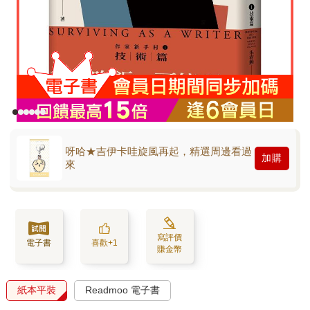
呀哈★吉伊卡哇旋風再起，精選周邊看過
加購
來
寫評價
電子書
喜歡+1
賺金幣
紙本平裝
Readmoo 電子書