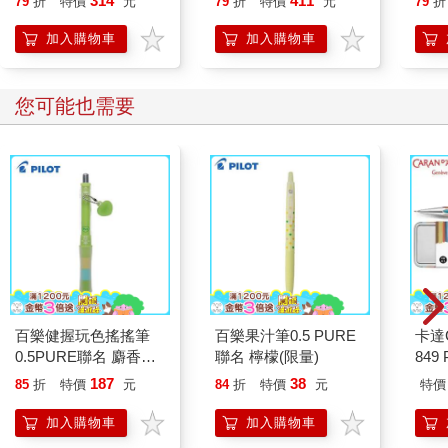
314
411
79
折
特價
元
79
折
特價
元
79
折
【首卷特典】拉頁
加入購物車
加入購物車
您可能也需要
百樂健握玩色搖搖筆
百樂果汁筆0.5 PURE
卡達C
0.5PURE聯名 麝香葡
聯名 檸檬(限量)
849 
萄(限量)
筆 E
187
38
85
折
特價
元
84
折
特價
元
特價
加入購物車
加入購物車