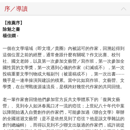
序／導讀
【推薦序】
除魅之書
楊佳嫻 -
一個在文學場域（即文壇／貴圈）內被認可的作家，回溯起得到
這個位置之前的經歷，通常會跟什麼有關呢？作文比賽、校刊
社、國文老師，以及第一次參加文藝營／寫作班，第一次參加全
國性質的文學獎，第一次遇到心儀的作家（幻滅或不），第一次
投稿重要文學刊物或大報副刊（被退稿或不），第一次出書⋯⋯
幾乎是一連串操演與建設的積累。當中比如寫作班、文藝營、文
學獎，在台灣戰後源遠流長，是橫跨好幾世代作家的共同回憶。
老一輩作家會回憶他們參加官方反共文學體系下的「復興文藝
營」、見到令人如沐春風口才一流的瘂弦；上世紀八十年代中葉
以降開始邁入自覺創作的作家們，可能參加過《聯合文學》舉辦
的全國巡迴文藝營（是不是依然見到了瘂弦？他是該文學雜誌的
創刊總編輯），而得以見到不少聯文出版過的作家們，或許就從