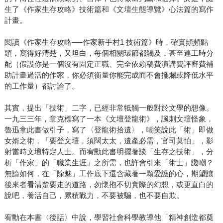
生了《作家生存攻略》技術篇和《文壇生態導覽》心法篇的寫作
計畫。
閱讀《作家生存攻略──作家新手村1 技術篇》時，確實頻頻點
頭，寫得好清楚，又坦白，每個相關環節都觸及，甚至連工時分
配（假設你是一個沒有固定正職、完全依賴稿費演講費評審費補
助計畫過活的作家，你必須衡量你能完成而不會擺爛或降低水平
的工作量）都討論了。
其實，提出「技術」二字，已經非常牴觸一般對於文學的想像。
一九三三年，章克標寫了一本《文壇登龍術》，諷刺文壇怪象，
魯迅拿此書做引子，寫了〈登龍術拾遺〉，嘲笑說此「術」即做
女婿之術，「要登文壇，須闊太太，遺產必需，官司莫怕」，影
射當時文壇特定人士。而宥勳此書明擺著談「生存之技術」，分
析「作家」的「職業生涯」之所需，也許會引來「術士」譏嘲？
無論如何，在「除魅」工作底下還含藏著一顆愛護的心，期望讓
後來者看清楚要走的道路，勿懷抱不切實際的幻想，或更直白的
說吧，養活自己，累積戰力，不要被騙，也不要自欺。
宥勳在本書〈後話〉中說，學習社會科學教導他「精神創造都奠