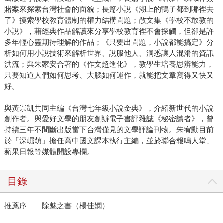
賭案來探索台灣社會的面貌；長篇小說《湖上的鴨子都到哪裡去
了》摸索學校教育體制的權力結構問題；散文集《學校不敢教的
小說》，藉經典作品解讀來分享學校教育裡不會探觸，但卻是許
多年輕心靈期待理解的作品；《只要出問題，小說都能搞定》分
析如何用小說技術來解析世界、說服他人、洞悉讓人混淆的資訊
洪流；與朱家安合著的《作文超進化》，教學生培養思辨能力，
只要知道人們如何思考、大腦如何運作，就能把文章寫得又快又
好。
與黃崇凱共同主編《台灣七年級小說金典》，介紹新世代的小說
創作者。與愛好文學的朋友創辦電子書評雜誌《秘密讀者》，曾
持續三年不間斷出版當下台灣僅見的文學評論刊物。朱宥勳目前
於「深崛萌」擔任高中國文課本執行主編，並於聯合報鳴人堂、
蘋果日報等媒體開設專欄。
目錄
推薦序——除魅之書（楊佳嫻）