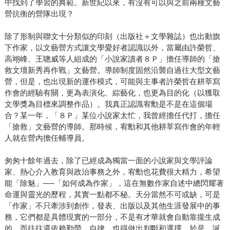
中找到了學習的典範。新世紀以來，有沒有可以與之前兩種文藝
營抗衡的營隊出現？
除了形制與聯文十分類似的印刻（出版社＋文學雜誌）也出動旗
下作家，以文藝營方式讓文學愛好者認識以外，當屬由許榮哲、
高翊峰、王聰威等人組成的「小說家讀者８Ｐ」擔任導師的「搶
救文壇新秀再作戰」文藝營。導師制度固然沿襲自過往大型文藝
營，但是，也出現新的運作模式，可能與主事者許榮哲在耕莘寫
作會的經驗有關，更為表演化、綜藝化，也更為目的化（以獲取
文學獎為目標來調整作品）。我真正認識宥勳是不是在這個場
合？某一年，「８Ｐ」某位小說家太忙，我曾經擔任代打，擔任
「搶救」文藝營的導師。那時候，宥勳和其他耕莘寫作會的年輕
人就在營內擔任輔導員。
匆匆十餘年過去，除了已經成為獨當一面的小說家與文學評論
家、熱心介入教育與政治事務之外，宥勳也花費很大精力，希望
能「除魅」──「如何成為作家」，這在無數作家自述中總閃耀著
命運與靈光的歷程，其實一點都不秘。天分當然不可或缺，可是
「作家」不只牽涉到創作，發表、出版以及其他生涯發展中的事
務，它們都是具體現實的一部分，不是有才華就會自動靠攏生成
的，而往往還依賴勤勞、自律，也得做出判斷和選擇。於是，誕