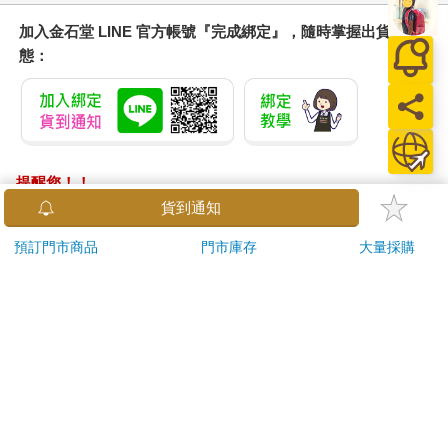
加入金石堂 LINE 官方帳號『完成綁定』，隨時掌握出貨動
態：
提醒您！！
金石堂及銀行均不會請您操作ATM! 如接獲電話要求您前往
貨到通知
ATM提款機，請不要聽從指示，以免受騙上當！
預訂門市商品
門市庫存
大量採購
退換貨須知：
**提醒您，鑑賞期不等於試用期，退回商品須為全新狀態**
依據「消費者保護法」第19條及行政院消費者保護處公告之
「通訊交易解除權合理例外情事適用準則」，以下商品購買
後，除商品本身有瑕疵外，將不提供7天的猶豫期：
易於腐敗、保存期限較短或解約時即將逾期。（如：生
鮮食品）
依消費者要求所為之客製化給付。（客製化商品）