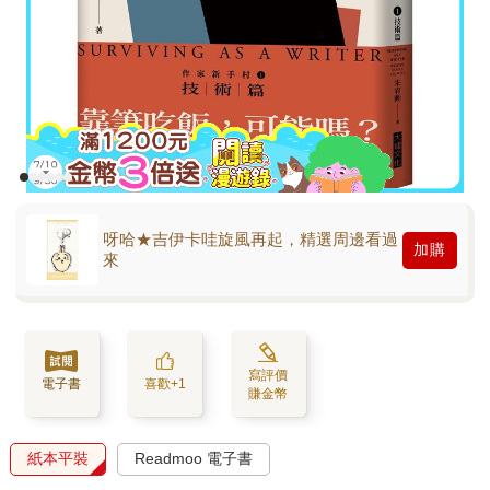
呀哈★吉伊卡哇旋風再起，精選周邊看過
加購
來
寫評價
電子書
喜歡+1
賺金幣
紙本平裝
Readmoo 電子書