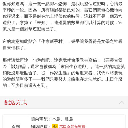
但你知道嗎，這一關一點都不恐怖，是我玩整個遊戲時，心情最
平靜的一段。因為，所有殭屍都是已知的。當它們毫無心機地向
你撲過來，而不是躺在地上埋伏你的時候，這就不再是一個恐怖
遊戲了。拿掉了「未知」，連殭屍的數量都可以計算的時候，它
就只是一個射擊遊戲而已了。
它的寓意如此貼合「作家新手村」，幾乎讓我覺得是文學之神親
自來催稿了。
那就讓我再說一句遊戲吧，說完我就會乖乖去寫稿：《惡靈古堡
2》這類作品，通常會被稱為「末日生存遊戲」。這一點的寓意就
稍微沒那麼貼合了。從「作家生涯」的角度來看，我們即將要玩
的遊戲簡單多了——我們只要努力攻略生存之法就好。末日什麼
的，至少目前還沒有到。
配送方式
國內宅配：本島、離島
到店取貨：
台灣
不限金額免運費