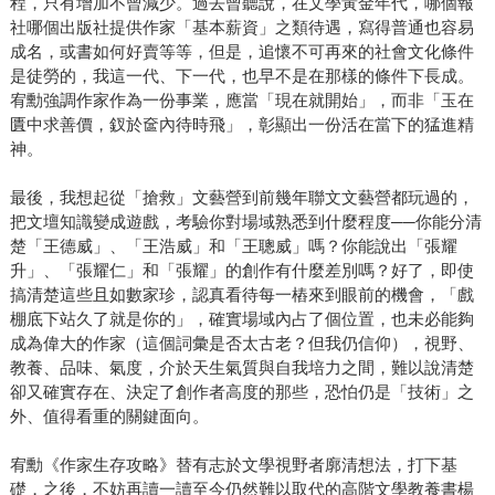
程，只有增加不曾減少。過去曾聽說，在文學黃金年代，哪個報
社哪個出版社提供作家「基本薪資」之類待遇，寫得普通也容易
成名，或書如何好賣等等，但是，追懷不可再來的社會文化條件
是徒勞的，我這一代、下一代，也早不是在那樣的條件下長成。
宥勳強調作家作為一份事業，應當「現在就開始」，而非「玉在
匱中求善價，釵於奩內待時飛」，彰顯出一份活在當下的猛進精
神。
最後，我想起從「搶救」文藝營到前幾年聯文文藝營都玩過的，
把文壇知識變成遊戲，考驗你對場域熟悉到什麼程度──你能分清
楚「王德威」、「王浩威」和「王聰威」嗎？你能說出「張耀
升」、「張耀仁」和「張耀」的創作有什麼差別嗎？好了，即使
搞清楚這些且如數家珍，認真看待每一樁來到眼前的機會，「戲
棚底下站久了就是你的」，確實場域內占了個位置，也未必能夠
成為偉大的作家（這個詞彙是否太古老？但我仍信仰），視野、
教養、品味、氣度，介於天生氣質與自我培力之間，難以說清楚
卻又確實存在、決定了創作者高度的那些，恐怕仍是「技術」之
外、值得看重的關鍵面向。
宥勳《作家生存攻略》替有志於文學視野者廓清想法，打下基
礎，之後，不妨再讀一讀至今仍然難以取代的高階文學教養書楊