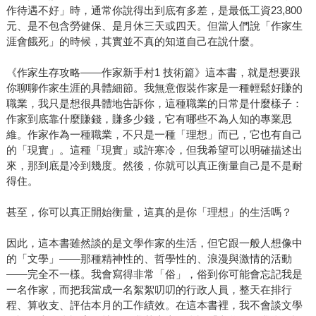
作待遇不好」時，通常你說得出到底有多差，是最低工資23,800
元、是不包含勞健保、是月休三天或四天。但當人們說「作家生
涯會餓死」的時候，其實並不真的知道自己在說什麼。
《作家生存攻略——作家新手村1 技術篇》這本書，就是想要跟
你聊聊作家生涯的具體細節。我無意假裝作家是一種輕鬆好賺的
職業，我只是想很具體地告訴你，這種職業的日常是什麼樣子：
作家到底靠什麼賺錢，賺多少錢，它有哪些不為人知的專業思
維。作家作為一種職業，不只是一種「理想」而已，它也有自己
的「現實」。這種「現實」或許寒冷，但我希望可以明確描述出
來，那到底是冷到幾度。然後，你就可以真正衡量自己是不是耐
得住。
甚至，你可以真正開始衡量，這真的是你「理想」的生活嗎？
因此，這本書雖然談的是文學作家的生活，但它跟一般人想像中
的「文學」——那種精神性的、哲學性的、浪漫與激情的活動
——完全不一樣。我會寫得非常「俗」，俗到你可能會忘記我是
一名作家，而把我當成一名絮絮叨叨的行政人員，整天在排行
程、算收支、評估本月的工作績效。在這本書裡，我不會談文學