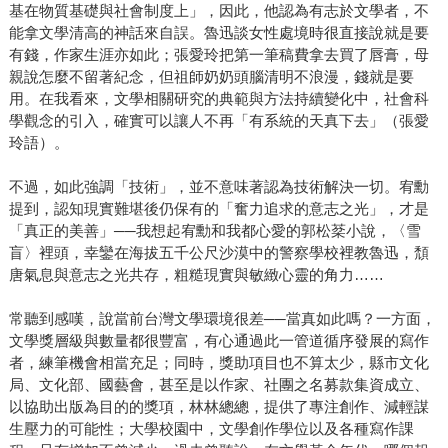
基在物質基礎與社會制度上」，因此，他認為有志於文學者，不
能拿文學清高的神話來自誤。魯迅談女性處境時很直接說就是要
有錢，作家生涯亦如此；張愛玲把第一筆稿費拿去買了唇膏，母
親說怎麼不留著紀念，但祖師奶奶頭腦清明不浪漫，錢就是要
用。在我看來，文學相關研究的典範與方法持續變化中，社會科
學觀念的引入，確實可以讓人不再「有系統的天真下去」（張愛
玲語）。
不過，如此強調「技術」，並不意味著認為技術解決一切。宥勳
提到，認知現實難堪後仍保有的「奮力追求的意志之光」，才是
「真正的美善」──我想起宥勳和我都心愛的郭松棻小說，〈雪
盲〉裡頭，幸鑾在海拔五千公尺沙漠中的警察學校裡教魯迅，頹
唐氣息與意志之光共存，粗糙現實與敏緻心靈的角力……
常聽到感嘆，說當前台灣文學環境很差──當真如此嗎？一方面，
文學獎層級與數量都很豐富，有心通過此一管道循序發展的寫作
者，練筆機會相當充足；同時，獎助項目也不算太少，縣市文化
局、文化部、國藝會，甚至是以作家、社團之名募款集資成立、
以協助出版為目的的獎項，林林總總，提供了專注創作、減輕謀
生壓力的可能性；大學校園中，文學創作學位以及各種寫作課