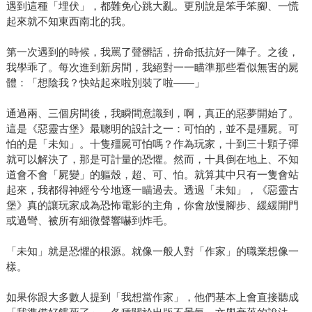
遇到這種「埋伏」，都難免心跳大亂。更別說是笨手笨腳、一慌
起來就不知東西南北的我。
第一次遇到的時候，我罵了聲髒話，拚命抵抗好一陣子。之後，
我學乖了。每次進到新房間，我絕對一一瞄準那些看似無害的屍
體：「想陰我？快站起來啦別裝了啦——」
通過兩、三個房間後，我瞬間意識到，啊，真正的惡夢開始了。
這是《惡靈古堡》最聰明的設計之一：可怕的，並不是殭屍。可
怕的是「未知」。十隻殭屍可怕嗎？作為玩家，十到三十顆子彈
就可以解決了，那是可計量的恐懼。然而，十具倒在地上、不知
道會不會「屍變」的軀殼，超、可、怕。就算其中只有一隻會站
起來，我都得神經兮兮地逐一瞄過去。透過「未知」，《惡靈古
堡》真的讓玩家成為恐怖電影的主角，你會放慢腳步、緩緩開門
或過彎、被所有細微聲響嚇到炸毛。
「未知」就是恐懼的根源。就像一般人對「作家」的職業想像一
樣。
如果你跟大多數人提到「我想當作家」，他們基本上會直接聽成