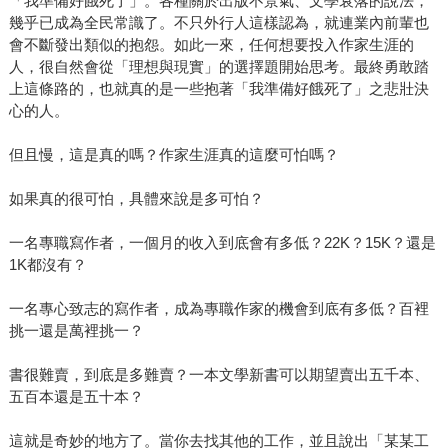
「我準備好餓死了」。各種關於出版不景氣、文學衰落的說法，
幾乎已成為全民常識了。不只外行人這樣認為，就連業內前輩也
會不斷發出類似的抱怨。如此一來，任何想要投入作家生涯的
人，很自然會從「理想與現實」的選擇題開始思考。最終勇敢踏
上這條路的，也就真的是一些抱著「我準備好餓死了」之悲壯決
心的人。
但且慢，這是真的嗎？作家生涯真的這麼可怕嗎？
如果真的很可怕，具體來說是多可怕？
一名專職寫作者，一個月的收入到底會有多低？22K？15K？還是
1K都沒有？
一名專心致志的寫作者，成為專職作家的機會到底有多低？百裡
挑一還是萬裡挑一？
書很難賣，到底是多難賣？一本文學新書可以期望賣出五千本、
五百本還是五十本？
這就是奇妙的地方了。當你去找其他的工作，並且說出「某某工