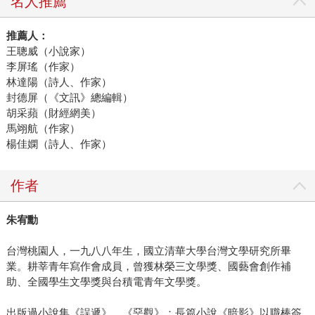
名人推薦
推薦人：
王聰威（小說家）
李屏瑤（作家）
林達陽（詩人、作家）
封德屏（《文訊》總編輯）
胡采蘋（財經網美）
馬翊航（作家）
楊佳嫻（詩人、作家）
作者
朱宥勳
台灣桃園人，一九八八年生，國立清華大學台灣文學研究所畢
業。耕莘青年寫作會成員，曾獲林榮三文學獎、國藝會創作補
助、全國學生文學獎與台積電青年文學獎。
出版過小說集《誤遞》、《堊觀》；長篇小說《暗影》以職棒簽