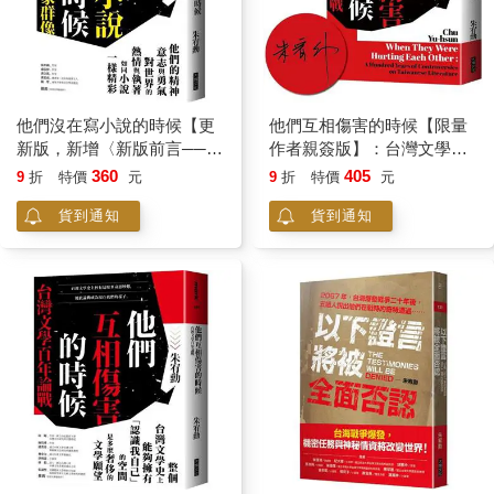
他們沒在寫小說的時候【更
他們互相傷害的時候【限量
新版，新增〈新版前言──遙
作者親簽版】：台灣文學百
遠的回音〉】：戒嚴台灣小
年論戰
360
405
9
折
特價
元
9
折
特價
元
說家群像
貨到通知
貨到通知