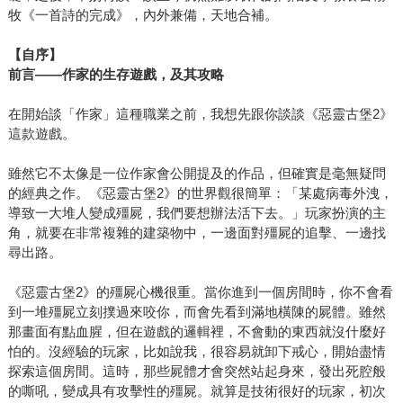
牧《一首詩的完成》，內外兼備，天地合補。
【自序】
前言——作家的生存遊戲，及其攻略
在開始談「作家」這種職業之前，我想先跟你談談《惡靈古堡2》
這款遊戲。
雖然它不太像是一位作家會公開提及的作品，但確實是毫無疑問
的經典之作。《惡靈古堡2》的世界觀很簡單：「某處病毒外洩，
導致一大堆人變成殭屍，我們要想辦法活下去。」玩家扮演的主
角，就要在非常複雜的建築物中，一邊面對殭屍的追擊、一邊找
尋出路。
《惡靈古堡2》的殭屍心機很重。當你進到一個房間時，你不會看
到一堆殭屍立刻撲過來咬你，而會先看到滿地橫陳的屍體。雖然
那畫面有點血腥，但在遊戲的邏輯裡，不會動的東西就沒什麼好
怕的。沒經驗的玩家，比如說我，很容易就卸下戒心，開始盡情
探索這個房間。這時，那些屍體才會突然站起身來，發出死腔般
的嘶吼，變成具有攻擊性的殭屍。就算是技術很好的玩家，初次