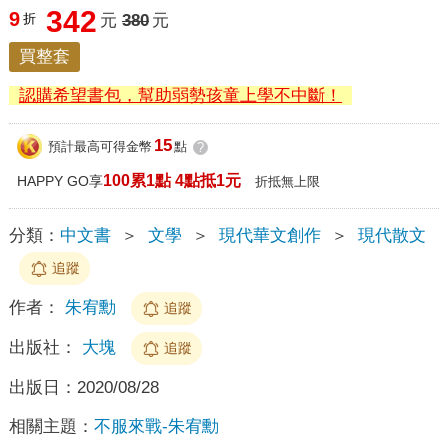
342
9
折
元
380
元
買整套
認購希望書包，幫助弱勢孩童上學不中斷！
15
預計最高可得金幣
點
?
100累1點 4點抵1元
HAPPY GO享
折抵無上限
分類：
中文書
＞
文學
＞
現代華文創作
＞
現代散文
追蹤
作者：
朱宥勳
追蹤
出版社：
大塊
追蹤
出版日：
2020/08/28
相關主題：
不服來戰-朱宥勳