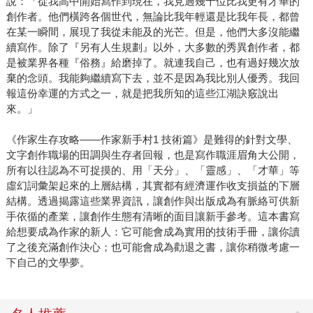
說：「從我高中開始寫作到現在，我見過幾十位比我更有才華的
創作者。他們橫跨各個世代，無論比我年輕還是比我年長，都曾
在某一瞬間，展現了我從未能及的光芒。但是，他們大多沒能繼
續寫作。除了『另有人生規劃』以外，大多數的秀異創作者，都
是被業界各種『俗務』給磨掉了。就連我自己，也有過好幾次放
棄的念頭。我能夠繼續寫下去，並不是因為我比別人優秀。我回
報這份幸運的方式之一，就是把我所知的這些江湖訣竅說出
來。」
《作家生存攻略——作家新手村1 技術篇》是難得的針對文學、
文字創作職場的田調與生存者回報，也是寫作職涯眉角大公開，
所有以往認為不可捉摸的、用「天分」、「靈感」、「才華」等
虛幻詞彙架起來的上層結構，其實都有經濟運作收支損益的下層
結構。透過揭露這些業界資訊，讓創作與出版成為有脈絡可供新
手依循的產業，讓創作生態有清晰的面目讓新手參考。這本書寫
給想要成為作家的新人：它可能會成為實用的技術手冊，讓你讀
了之後充滿創作決心；也可能會成為勸退之書，讓你稍微考慮一
下自己的文學夢。