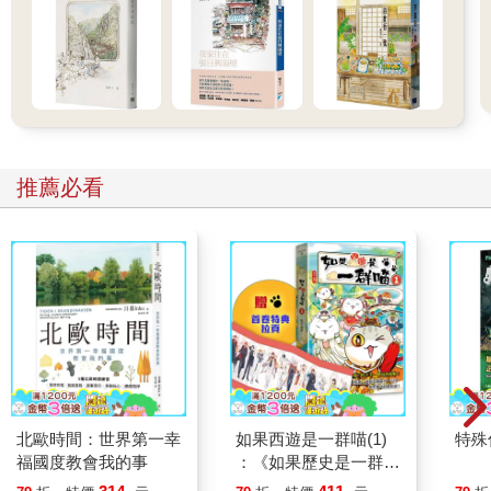
推薦必看
北歐時間：世界第一幸
如果西遊是一群喵(1)
特殊傳
福國度教會我的事
：《如果歷史是一群
喵》作者最新力作，附