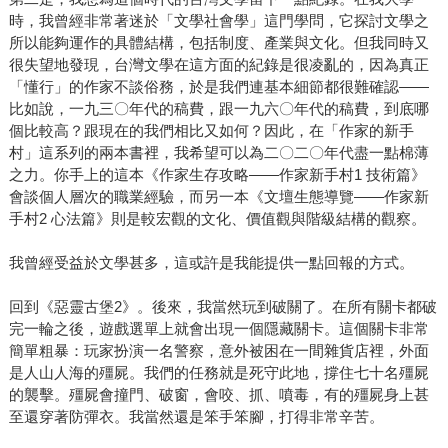
時，我曾經非常著迷於「文學社會學」這門學問，它探討文學之
所以能夠運作的具體結構，包括制度、產業與文化。但我同時又
很失望地發現，台灣文學在這方面的紀錄是很凌亂的，因為真正
「懂行」的作家不談俗務，於是我們連基本細節都很難確認——
比如說，一九三〇年代的稿費，跟一九六〇年代的稿費，到底哪
個比較高？跟現在的我們相比又如何？因此，在「作家的新手
村」這系列的兩本書裡，我希望可以為二〇二〇年代盡一點棉薄
之力。你手上的這本《作家生存攻略——作家新手村1 技術篇》
會談個人層次的職業經驗，而另一本《文壇生態導覽——作家新
手村2 心法篇》則是較宏觀的文化、價值觀與階級結構的觀察。
我曾經受益於文學甚多，這或許是我能提供一點回報的方式。
回到《惡靈古堡2》。後來，我當然玩到破關了。在所有關卡都破
完一輪之後，遊戲選單上就會出現一個隱藏關卡。這個關卡非常
簡單粗暴：玩家扮演一名警察，意外被困在一間雜貨店裡，外面
是人山人海的殭屍。我們的任務就是死守此地，撐住七十名殭屍
的襲擊。殭屍會撞門、破窗，會咬、抓、噴毒，有的殭屍身上甚
至還穿著防彈衣。我當然還是笨手笨腳，打得非常辛苦。