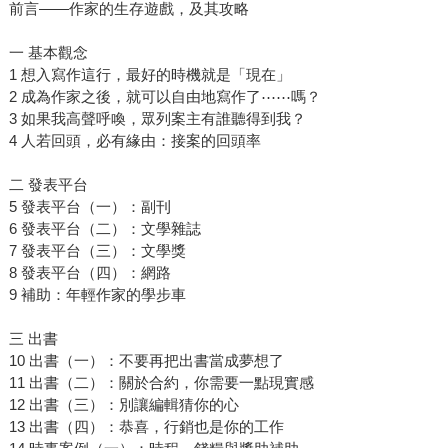
前言——作家的生存遊戲，及其攻略
一 基本觀念
1 想入寫作這行，最好的時機就是「現在」
2 成為作家之後，就可以自由地寫作了⋯⋯嗎？
3 如果我高聲呼喚，眾列案主有誰聽得到我？
4 人若回頭，必有緣由：接案的回頭率
二 發表平台
5 發表平台（一）：副刊
6 發表平台（二）：文學雜誌
7 發表平台（三）：文學獎
8 發表平台（四）：網路
9 補助：年輕作家的學步車
三 出書
10 出書（一）：不要再把出書當成夢想了
11 出書（二）：關於合約，你需要一點現實感
12 出書（三）：別讓編輯猜你的心
13 出書（四）：恭喜，行銷也是你的工作