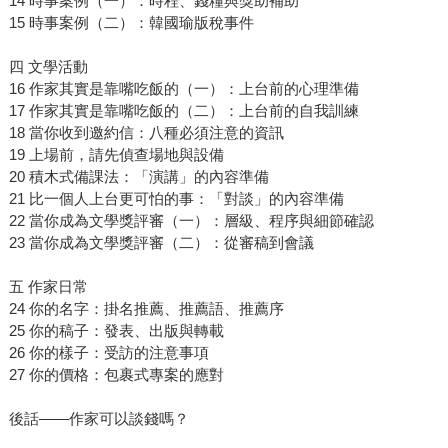
14 時事案例（一）：時程、錢糧與獎助補助
15 時事案例（二）：韓國瑜版稅事件
四 文學活動
16 作家其實是靠嘴吃飯的（一）：上台前的心理準備
17 作家其實是靠嘴吃飯的（二）：上台前的自我訓練
18 當你收到邀約信：八種必須注意的資訊
19 上場前，請先偵查場地與設備
20 積木式備課法：「演講」的內容準備
21 比一個人上台更可怕的事：「對談」的內容準備
22 當你成為文學獎評審（一）：層級、程序與細節確認
23 當你成為文學獎評審（二）：從審稿到會議
五 作家日常
24 你的名字：掛名推薦、推薦語、推薦序
25 你的稿子：發表、出版與轉載
26 你的樣子：受訪的注意事項
27 你的價格：包裹式專案的應對
後話——作家可以談錢嗎？