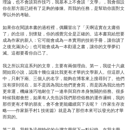
理論，也不會談寫作技巧，我基本上不會談「文學」，我會假設
你在那方面已經有了足夠的修煉。而我的任務，是幫助你面對文
學以外的考驗。
如果你在閱讀本書的過程裡，偶爾冒出了「天啊這實在太庸俗
了」的念頭，別懷疑，你的感覺完全是正確的。這本書寫給想要
成為作家的新人：它可能會成為一本實用的技術手冊，讓你讀了
之後充滿決心；也可能會成為一本勸退之書，讓你的文學夢幻
滅。這都要看你自己了。
我之所以寫這系列的文章，主要有兩個理由。第一，我從十六歲
開始寫小說，認識十幾位遠比我更有才華的文學新人。但這群人
中，只剩下兩、三個人的名字，能夠在博客來上搜尋到了。他們
沒有撐到現在，並不是因為我比他們更會寫，而是因為我比他們
更幸運，機緣湊巧地耐住了一連串與寫作本身無關的俗務。很多
時候我都會想，如果有人先告訴我們那些俗務的運作邏輯，我的
那些更有才華的朋友，會不會更能繼續寫下去呢？《作家生存攻
略——作家新手村1 技術篇》就是為了那些本來可以發光的才華
而寫的。
第二是，我想為這個時代的台灣文學留下一點紀錄。在我大學