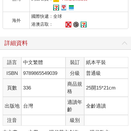
國際快遞：全球
海外
港澳店取：
詳細資料
語言
中文繁體
裝訂
紙本平裝
ISBN
9789865549039
分級
普通級
商品規
頁數
336
25開15*21cm
格
適讀年
出版地
台灣
全齡適讀
齡
注音
級別