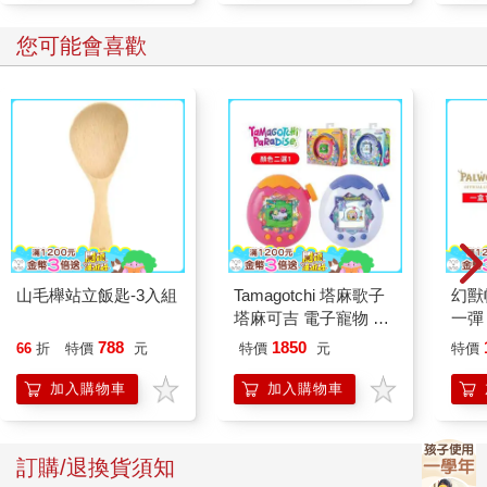
您可能會喜歡
山毛櫸站立飯匙-3入組
Tamagotchi 塔麻歌子
幻獸
塔麻可吉 電子寵物 樂
一彈 
園系列（熱帶橙果／極
Pal
788
1850
66
折
特價
元
特價
元
特價
地冰雪）
盒）
加入購物車
加入購物車
訂購/退換貨須知