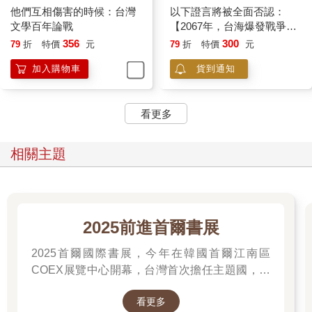
他們互相傷害的時候：台灣
以下證言將被全面否認：
文學百年論戰
【2067年，台海爆發戰爭二
十年後，五組人說出他們在
356
300
79
折
特價
元
79
折
特價
元
戰時的奇特遭遇⋯⋯】
加入購物車
貨到通知
看更多
相關主題
2025前進首爾書展
2025首爾國際書展，今年在韓國首爾江南區
COEX展覽中心開幕，台灣首次擔任主題國，有
二十多位跨領域台灣作家前往參展，一起來回顧
看更多
他們的作品，並共享參展喜悅。