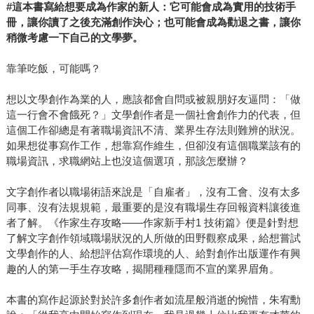
#這本書寫給想要成為作家的新人：它可能會成為實用的技術手
冊，讓你讀了之後充滿創作決心；也可能會成為勸退之書，讓你
稍微考慮一下自己的文學夢。
靠筆吃飯，可能嗎？
想以文學創作為業的人，應該都會自問或被親朋好友逼問：「做
這一行會不會餓死？」文學創作者是一個社會創作力的代表，但
這個工作卻總是有著職場資訊不清、業界生存法則難辨的狀況。
如果想從事寫作工作，想靠寫作維生，但卻沒有這個職業該有的
職場資訊，求職網站上也沒這個選項，那該怎麼辦？
文字創作者以職場術語來說是「自雇者」，沒有工會、沒有太多
同事、沒有法規規範，最重要的是沒有職場生存回報資料讓後進
者了解。《作家生存攻略——作家新手村1 技術篇》便是針對想
了解文字創作領域職場狀況的人所做的田野觀察成果，給想嘗試
文學創作的人、給想評估寫作環境的人、給對創作出版運作有興
趣的人的第一手生存攻略，揭開種種隱而不宣的業界眉角。
本書的寫作起源於對於許多創作者如流星般消逝的惋惜，朱宥勳