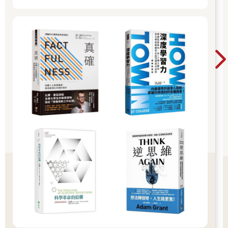
人想玩嗎？」
默默聽著他們對話的光秀插嘴說道：
「我和光賢比較早來，而且我們買了不用排隊的票。」
「我爸說買那種票的人都是在浪費錢，也沒有耐心。」
永哲聽到永賢說出自己先前說的那些話，頓時尷尬不已，急忙轉
移話題：
「哈哈，孩子們，你們想吃什麼？都到樂天世界了，應該要吃辣
炒年糕配拌麵吧？」
「好耶！」
餐點送來了。孩子們興高采烈，在一旁邊吃邊聊。
光秀以真摯的眼神看著永哲，開心地說：
「高中時我們每天黏在一起，沒想到畢業後卻斷了聯繫。我很想
念你。」
「畢竟我們都忙著上大學、當兵、戀愛、結婚、養家糊口啊。」
「是啊，轉眼就四十歲了，時間過得真快。」
「你過得好嗎？」
永哲相當好奇光秀哪來的錢買快速通關。讀高中時，他時常去光
秀父母開的店，非常了解他們家的經濟狀況，絕對不是有錢人
家。而且，他現在的穿著看起來，就和社區裡某個住在便宜中古
屋的大叔沒兩樣。
光秀吞下口裡的年糕，開口答道：