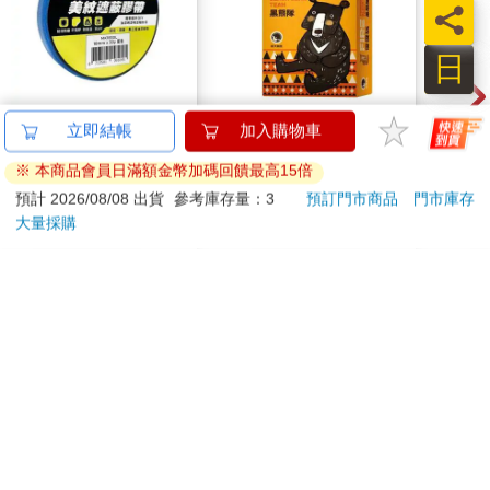
員
服送給光賢。更重要的是，他想讓光秀看看他年初才買的賓士E-
Class。他們一起走到停車場，永哲按下遙控鑰匙解鎖。
日
嗶嗶。
亮白色的賓士E-Class車燈閃了兩下。輪胎不是國產的耐克森，而
是進口的米其林，鋁框就有如一次都還沒用過的銀色烤肉盤，看
北極熊美紋遮蔽膠帶
【新天鵝堡桌遊】傻傻
Ska
立即結帳
加入購物車
起來格外耀眼。
18mm×30y藍
玩 黑熊隊
(480
永哲打開後座車門，裡面有好幾袋的吐司，旁邊則是尚未拆封的
※ 本商品會員日滿額金幣加碼回饋最高15倍
63
167
88
折
特價
元
58
折
特價
元
49
折
新T恤。他拿出兩件T恤。
預計 2026/08/08 出貨
參考庫存量：3
預訂門市商品
門市庫存
「這件是光秀的，這件是光賢的。」
大量採購
加入購物車
加入購物車
「謝謝叔叔，我會好好穿它的。」
「好。光賢，如果還有想要的東西，儘管跟叔叔說，叔叔再送
你。光秀，你們怎麼回去？」
您可能會喜歡
「我沒開車來。」
看來他連車都沒有。不過他也可能是開車過來，但是覺得難為情
才說沒開車。
「光秀，今天真的很開心。想不到我們會再相遇。」
「是啊，以後常聯絡吧。永賢，改天來我們家玩，叔叔請你吃好
吃的。」
永哲按下車子的啟動鈕。
轟隆轟隆。