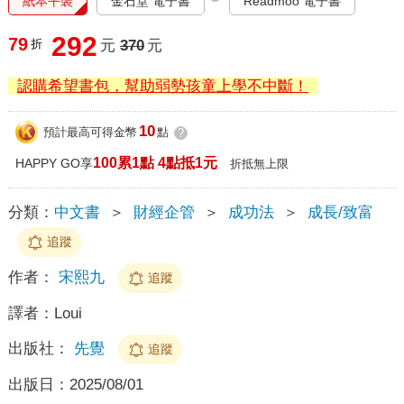
紙本平裝
金石堂 電子書
Readmoo 電子書
292
79
折
元
370
元
認購希望書包，幫助弱勢孩童上學不中斷！
10
預計最高可得金幣
點
?
100累1點 4點抵1元
HAPPY GO享
折抵無上限
分類：
中文書
＞
財經企管
＞
成功法
＞
成長/致富
追蹤
作者：
宋熙九
追蹤
譯者：
Loui
出版社：
先覺
追蹤
出版日：
2025/08/01