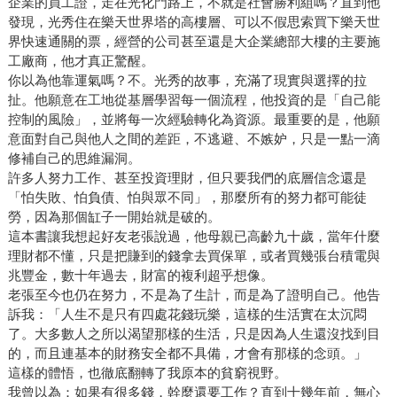
企業的員工證，走在光化門路上，不就是社會勝利組嗎？直到他
發現，光秀住在樂天世界塔的高樓層、可以不假思索買下樂天世
界快速通關的票，經營的公司甚至還是大企業總部大樓的主要施
工廠商，他才真正驚醒。
你以為他靠運氣嗎？不。光秀的故事，充滿了現實與選擇的拉
扯。他願意在工地從基層學習每一個流程，他投資的是「自己能
控制的風險」，並將每一次經驗轉化為資源。最重要的是，他願
意面對自己與他人之間的差距，不逃避、不嫉妒，只是一點一滴
修補自己的思維漏洞。
許多人努力工作、甚至投資理財，但只要我們的底層信念還是
「怕失敗、怕負債、怕與眾不同」，那麼所有的努力都可能徒
勞，因為那個缸子一開始就是破的。
這本書讓我想起好友老張說過，他母親已高齡九十歲，當年什麼
理財都不懂，只是把賺到的錢拿去買保單，或者買幾張台積電與
兆豐金，數十年過去，財富的複利超乎想像。
老張至今也仍在努力，不是為了生計，而是為了證明自己。他告
訴我：「人生不是只有四處花錢玩樂，這樣的生活實在太沉悶
了。大多數人之所以渴望那樣的生活，只是因為人生還沒找到目
的，而且連基本的財務安全都不具備，才會有那樣的念頭。」
這樣的體悟，也徹底翻轉了我原本的貧窮視野。
我曾以為：如果有很多錢，幹麼還要工作？直到十幾年前，無心