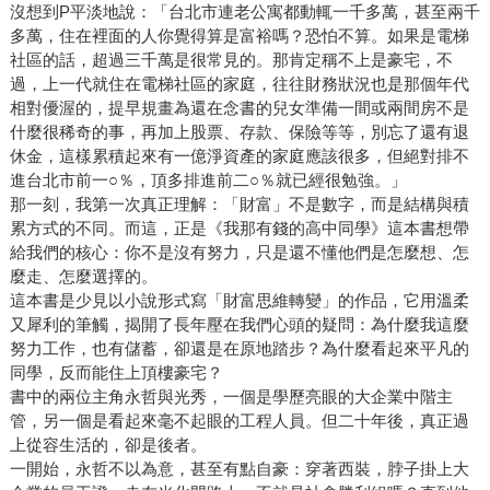
沒想到P平淡地說：「台北市連老公寓都動輒一千多萬，甚至兩千
多萬，住在裡面的人你覺得算是富裕嗎？恐怕不算。如果是電梯
社區的話，超過三千萬是很常見的。那肯定稱不上是豪宅，不
過，上一代就住在電梯社區的家庭，往往財務狀況也是那個年代
相對優渥的，提早規畫為還在念書的兒女準備一間或兩間房不是
什麼很稀奇的事，再加上股票、存款、保險等等，別忘了還有退
休金，這樣累積起來有一億淨資產的家庭應該很多，但絕對排不
進台北市前一○％，頂多排進前二○％就已經很勉強。」
那一刻，我第一次真正理解：「財富」不是數字，而是結構與積
累方式的不同。而這，正是《我那有錢的高中同學》這本書想帶
給我們的核心：你不是沒有努力，只是還不懂他們是怎麼想、怎
麼走、怎麼選擇的。
這本書是少見以小說形式寫「財富思維轉變」的作品，它用溫柔
又犀利的筆觸，揭開了長年壓在我們心頭的疑問：為什麼我這麼
努力工作，也有儲蓄，卻還是在原地踏步？為什麼看起來平凡的
同學，反而能住上頂樓豪宅？
書中的兩位主角永哲與光秀，一個是學歷亮眼的大企業中階主
管，另一個是看起來毫不起眼的工程人員。但二十年後，真正過
上從容生活的，卻是後者。
一開始，永哲不以為意，甚至有點自豪：穿著西裝，脖子掛上大