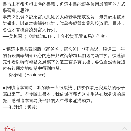
書市上有很多很出色的書籍，但這本書能讓各位用最簡單的方式
學習富人思維。
事業？投資？缺乏富人思維的人經營事業或投資，無異於用破水
缸盛水。以這本書補好水缸，試著去經營事業和投資吧。屆時，
各位才有機會躋身富人行列。
──姜桓國（《穩穩賺ETF，十年投資配置布局》作者）
● 稱這本書為韓國版《富爸爸，窮爸爸》也不為過。暌違二十年
的有錢同學刻骨銘心的忠告與教誨帶領我們邁向新世界。快速讀
完作者以特有輕鬆文風寫下的這三百多頁以後，各位自然會從這
位有錢朋友的智慧中得到啟發。
──鄭泰翊（Youtuber）
● 閱讀這本書時，我的臉一直很滾燙，彷彿作者把我素顏的樣子
寫出來了。即使闔上書本，我依然有種光秀先生待在我身邊的感
覺。感謝這本書為我平靜的人生帶來滿滿動力。
──孔升妍（演員）
作者