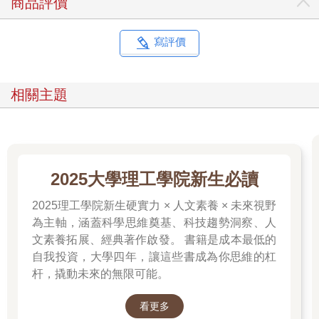
商品評價
了。
「爸，時間差不多了，我們快點走吧。」
一旁的永賢出聲催促。
寫評價
「沒關係，晚點到不會怎樣，我們以前可是死黨。」
「我腳好痛，肚子也好餓。而且都約定好了，怎麼可以遲到。」
「知道了，再看一下就好。」
相關主題
★
永哲和永賢晚了十五分鐘才抵達餐廳。先到的光秀已經在座位
上，揮手示意他們過去。
永賢先打招呼：
「你好，我是永賢。」
2025大學理工學院新生必讀
「你好，我是光賢。」
為打破尷尬，永賢接著問：
2025理工學院新生硬實力 × 人文素養 × 未來視野
「你玩了什麼？」
為主軸，涵蓋科學思維奠基、科技趨勢洞察、人
「法國大革命、辛巴達冒險、亞特蘭提斯、叢林探險船，還有海
文素養拓展、經典著作啟發。 書籍是成本最低的
盜船。」
自我投資，大學四年，讓這些書成為你思維的杠
「哇，你玩了好多種。」
杆，撬動未來的無限可能。
「你呢？」
「我只玩了剛才那個，排隊排了超過一小時。」
「好奇怪喔……我幾乎沒排到隊……我玩的那些遊樂設施都沒有
看更多