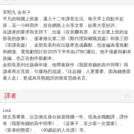
宋熙九 송희구
平凡的韓國上班族，邁入十二年課長生活。每天早上四點半起
床，花一小時寫作，並在網路上分享文章，結果大受好評。
在讀者的要求與支持下，出版《在首爾有房、在大企業上班的金
部長的故事》，接著推出第二部《鄭代理與權職員篇》和第三部
《宋課長篇》。金部長系列在出版界造成轟動，也改編為電視劇
和網漫。電視劇預計於2025下半年由JTBC播出。他不僅參與劇本
改編，也正在創作新劇本。
金部長系列出版兩年後，他帶著新作《我那有錢的高中同學》與
讀者再次見面，引爆熱烈追讀，｢比起錢，人更重要。因為錢會跟
著人走｣，更成為耳熟能詳的致富思維名言。
譯者
Loui
韓文系畢業，以交換生身分旅居韓國一年。現為全職翻譯，譯作
有《我那有錢的高中同學》、《這輩子，至少當一次賣家》、
《富者的態度》、《40歲起的人生課》等。