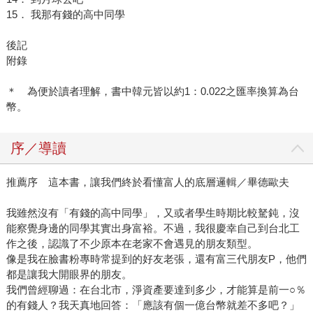
15． 我那有錢的高中同學
後記
附錄
＊ 為便於讀者理解，書中韓元皆以約1：0.022之匯率換算為台
幣。
序／導讀
推薦序 這本書，讓我們終於看懂富人的底層邏輯／畢德歐夫
我雖然沒有「有錢的高中同學」，又或者學生時期比較駑鈍，沒
能察覺身邊的同學其實出身富裕。不過，我很慶幸自己到台北工
作之後，認識了不少原本在老家不會遇見的朋友類型。
像是我在臉書粉專時常提到的好友老張，還有富三代朋友P，他們
都是讓我大開眼界的朋友。
我們曾經聊過：在台北市，淨資產要達到多少，才能算是前一○％
的有錢人？我天真地回答：「應該有個一億台幣就差不多吧？」