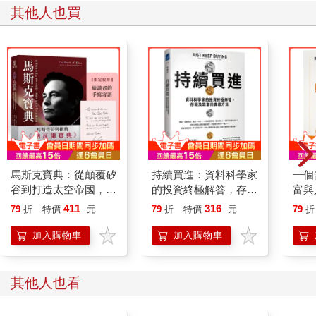
「玩得開心點，叔叔和爸爸在那邊喝咖啡。」
其他人也買
由於午餐是光秀買單，永哲便回請咖啡。
光秀的臉曬得黝黑，厚實的手傷痕累累，以這個年紀來說，白髮
稍嫌太多。儘管光秀看起來比永哲老了五歲以上，行為舉止卻散
發出莫名的從容。是因為外表看起來有年紀的關係，才讓人覺得
從容嗎？
永哲實在難以理解，他怎麼會買將近兩千元的快速通關，還買了
兩張。
自由使用券目前半價優惠，一個人六百六十元，兩個人一千三百
二十元，再加上自動通關一個人一千九百八十元，兩個人三千九
百六十元，總共是五千兩百八十元。光是玩遊樂設施就花了五千
馬斯克寶典：從顛覆矽
持續買進：資料科學家
一個
多元嗎？或許是因為住在別的城市，難得來這裡玩，所以才想要
谷到打造太空帝國，讀
的投資終極解答，存錢
富與
一次玩夠本吧。合情合理！
懂全球首富20年極限
及致富的實證方法
你搞
411
316
永哲問光秀：
79
折
特價
元
79
折
特價
元
79
折
思維【繁中版限定收
風險
「你離開原本的公司，轉行做生意嗎？」
錄：給讀者的手寫寄語
加入購物車
加入購物車
「是啊，小本生意。」
印簽】
「生意再小，總是自己當老闆。做得還好嗎？」
「滿有趣的，也滿辛苦的。要煩惱的事比上班的時候多了許多，
其他人也看
但畢竟是自己的事業，做久了就會有感情，而且我也從中學到很
多。」