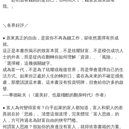
我。」
＼各界好評／
● 原來真正的自由，是當你不再為錢工作，卻依然選擇有所成
就。
這正是本書所揭示的致富本質，不是炫耀財富、不是模仿成功人
士的外表，而是從內在翻轉你如何理解「資源」、「風險」、
「選擇權」這幾個關鍵字。
成為富一代，不是為了炫耀或報復世界，而是學會選擇自己的生
活方式。如果你正處於人生的轉折口，還在為未來的不確定感焦
慮，那麼請讀這本書。這本書沒有投資明牌，但會給你許多的啟
發。
──畢德歐夫（《最美好、也最殘酷的翻身時代》作者）
● 富人為何變得富有？白手起家的富人都知道，富人和窮人的差
異就在於「思維」。清楚這個道理，完美體現「富人思維」的
人，方可跨過名為財富自由的狹窄門檻。
何謂富人思維？假如你的身邊沒有富人，就得依靠書籍的力量。