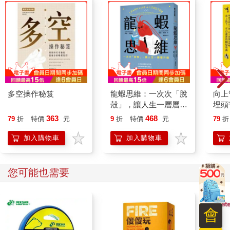
「原來如此。你現在住哪裡？」
「我住在上面。」
光秀手指著上方。
不出所料，他果然住很遠。在北邊的非軍事區*附近嗎？早知道他
跑這麼遠，就請他吃飯了。真希望他也問我住哪裡，我可是住在
盆唐**，名副其實的住在上面啊。
永哲穿著泰特利斯高爾夫球衣，搭配菲拉格慕皮帶，怎麼看都覺
得身穿不知名品牌的寬鬆T恤、棉褲，腳踩黃色耐吉運動鞋的光秀
過得不如自己。永哲突然愧疚起來。從國中時期開始，永哲便因
多空操作秘笈
龍蝦思維：一次次「脫
向上
為功課好，經常受到老師和長輩稱讚，後來也考上好大學。
殼」，讓人生一層層升
埋頭
相反的，光秀老是在看無益大考的小說和雜誌。他的父母經營古
級
頭地
363
468
79
折
特價
元
9
折
特價
元
79
折
董店，招牌上寫著大大的「古董」，但看在永哲眼裡，只不過是
下、
蒐集看起來還有用的垃圾再賣給別人罷了。光秀每個週末都在店
典
加入購物車
加入購物車
裡的停車場維護那些古董。別人去補習的時候，他淨做一些無關
備考的事。
後來，他也果然去了其他城市讀大學。
您可能也需要
★
孩子們大概是玩過癮了，邊打鬧邊朝著他們走來。是時候回家
了。
會
「光賢，叔叔送你一件T恤。」
永哲為了向光秀炫耀，決定將放在後座好幾個月的公司棒球隊制