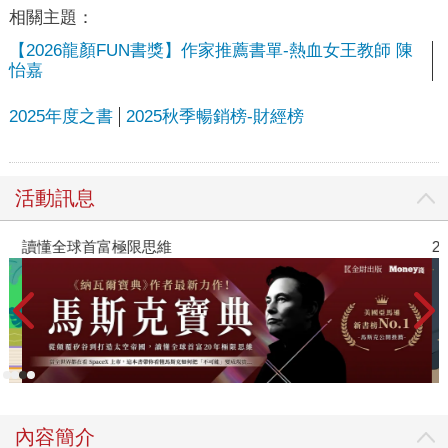
相關主題：
【2026龍顏FUN書獎】作家推薦書單-熱血女王教師 陳
怡嘉
2025年度之書
2025秋季暢銷榜-財經榜
活動訊息
讀懂全球首富極限思維
2
內容簡介