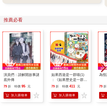
「我之前在其他城市的一家小建商上班，已經離職了。」
光秀功課不太好，只能到其他城市讀大學，而永哲考上的是首爾
頂尖大學商管學系。雖然沒有說破，但永哲心裡其實看不起其他
推薦必看
城市的大學。或許就是因為這樣，永哲和光秀才會斷了聯繫。
光秀接著說：
「我在那裡上班的時候認識了光賢媽媽，和她結婚。你呢？」
「我在光化門附近上班。」
「功課好的人果然會成功。你在大公司上班吧。」
「嗯，是啊。」
「真帥氣。我什麼時候可以穿著西裝，脖子掛上員工證，拿著咖
啡走在光化門路上呢？哈哈。」
「我一開始也以為這樣很帥，過了一段時間才發覺自己跟別人沒
兩樣，那根本不算什麼。」
孩子們似乎吃飽了，離開座位到旁邊玩。永哲和光秀吃得差不多
演員們：請解開故事謎
如果西遊是一群喵(1)
為怪
以後，也準備結束用餐。這時光秀瞅了一眼玩在一起的孩子們，
底外傳
：《如果歷史是一群
對永哲說：
喵》作者最新力作，附
95
411
79
折
特價
元
79
折
特價
元
79
折
「讓孩子們去玩如何？我搭了幾個遊樂設施，頭有點暈。我的票
【首卷特典】拉頁
就給永賢吧。」
加入購物車
加入購物車
「這樣嗎？」
光秀將快速通關交給永賢，摸摸他的頭。