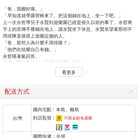
「爸，我腳好痛。」
「早知道就帶露營椅來了。把這個鋪在地上，坐一下吧。」
上一次永哲帶兒子永賢到遊樂園已經是很久以前的事了。永哲將
手上的宣傳手冊鋪在地上，讓永賢坐下休息。永賢呆望著那些不
用排隊直接搭上遊樂設施的人。
「爸，那些人為什麼不用排隊？」
「他們在炫耀自己有錢。」
永哲嘆著氣回答。
「我們不能和他們一樣不排隊嗎？我等好久了。」
「不排隊的都是沒有耐心的人。」
看更多
「可是為什麼我們要排隊，那些人不用呢？」
「有一種票可以不排隊，直接玩遊樂設施。買那種票的人都是在
浪費錢，反正最後都玩得到，只是時間早晚而已。排隊等待也是
配送方式
一種回憶啊！爸爸小時候可是排了兩小時呢。」
永賢露出不能理解的表情，悶悶不樂地低頭看地板。
國內宅配：本島、離島
永哲別開目光，卻和某個人對視。居然是熟面孔。他嚇了一跳，
陳年往事浮上心頭。
到店取貨：
台灣
不限金額免運費
「光秀！我沒認錯吧？」
「你……是永哲嗎？」
國際快遞：全球
「哇……太不可思議了？」