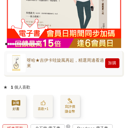
呀哈★吉伊卡哇旋風再起，精選周邊看過
加購
來
★
1
個人喜歡
寫評價
好書
喜歡+1
賺金幣
?