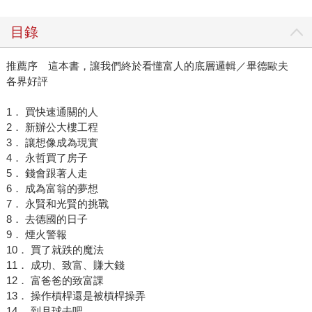
目錄
推薦序 這本書，讓我們終於看懂富人的底層邏輯／畢德歐夫
各界好評
1． 買快速通關的人
2． 新辦公大樓工程
3． 讓想像成為現實
4． 永哲買了房子
5． 錢會跟著人走
6． 成為富翁的夢想
7． 永賢和光賢的挑戰
8． 去德國的日子
9． 煙火警報
10． 買了就跌的魔法
11． 成功、致富、賺大錢
12． 富爸爸的致富課
13． 操作槓桿還是被槓桿操弄
14． 到月球去吧