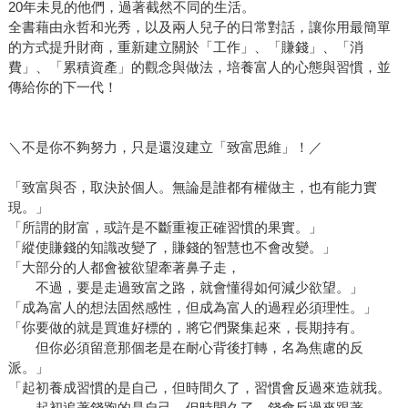
20年未見的他們，過著截然不同的生活。
全書藉由永哲和光秀，以及兩人兒子的日常對話，讓你用最簡單
的方式提升財商，重新建立關於「工作」、「賺錢」、「消
費」、「累積資產」的觀念與做法，培養富人的心態與習慣，並
傳給你的下一代！
＼不是你不夠努力，只是還沒建立「致富思維」！／
「致富與否，取決於個人。無論是誰都有權做主，也有能力實
現。」
「所謂的財富，或許是不斷重複正確習慣的果實。」
「縱使賺錢的知識改變了，賺錢的智慧也不會改變。」
「大部分的人都會被欲望牽著鼻子走，
不過，要是走過致富之路，就會懂得如何減少欲望。」
「成為富人的想法固然感性，但成為富人的過程必須理性。」
「你要做的就是買進好標的，將它們聚集起來，長期持有。
但你必須留意那個老是在耐心背後打轉，名為焦慮的反
派。」
「起初養成習慣的是自己，但時間久了，習慣會反過來造就我。
起初追著錢跑的是自己，但時間久了，錢會反過來跟著