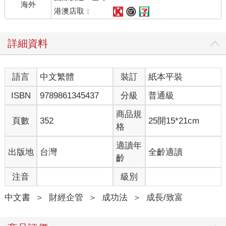
海外
「見到你真的好開心。我們高中畢業多久了，有二十年嗎？」
港澳店取：
「剛好二十年。」
「你一點都沒變呢。」
詳細資料
光秀和永哲緊緊握住對方的手。
「這是你兒子嗎？」
「對，他叫光賢。這是你兒子？」
語言
中文繁體
裝訂
紙本平裝
「是啊，他叫永賢。」
光秀和永哲讓尷尬害羞的兒子互相打招呼。
ISBN
9789861345437
分級
普通級
與此同時，永哲的隊伍稍微向前移動。
「永哲，我們難得見面，要一起吃午餐嗎？」
商品規
頁數
352
25開15*21cm
「好啊，玩完這個就去吃飯吧。」
格
光秀瞥了一眼「從這裡開始一小時」的指示牌，對永哲說：
「那我們玩完這個，先去玩其他的遊樂設施。一小時後在後面的
適讀年
出版地
台灣
全齡適讀
自助餐廳碰面吧。」
齡
光秀和兒子光賢沒有排隊，直接走到遊樂設施入口，等了大概二
注音
級別
十秒就搭上遊樂設施。永哲和永賢等了快一小時才終於搭上，玩
一趟的時間是兩分鐘，一下子就結束。再過不久就是他和光秀約
中文書
＞
財經企管
＞
成功法
＞
成長/致富
定的一小時後。
華麗的遊行隊伍經過他們身邊。舞者們身穿色彩繽紛的服飾，一
邊燦笑一邊跳舞，永哲看得出神，沒有意識到約定的一小時快到