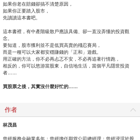
如果你老在賠錢卻搞不清楚原因，
如果你正要踏入股市，
先讀讀這本書吧。
這本書裡，有中產階級散戶應該具備、卻一直沒弄懂的投資觀
念。
要知道，股市獲利並不是低買高賣的殘忍賽局，
而是一種可以大家都安穩賺錢的「正和」遊戲。
用正確的方法，你不必再忐忑不安，不必再追著行情跑，
相反的，你可以悠游當股東，自信地生活，當個平凡隱世投資
者……
買股票之後，其實沒什麼好忙的
……
作者
林茂昌
曾經服務金融業多年；曾經擔任期貨公司總經理；曾經浸淫於股