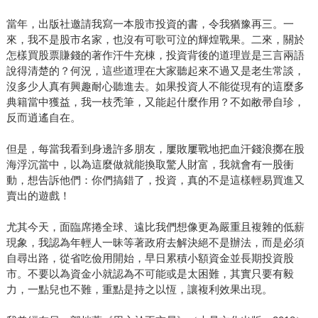
當年，出版社邀請我寫一本股市投資的書，令我猶豫再三。一
來，我不是股市名家，也沒有可歌可泣的輝煌戰果。二來，關於
怎樣買股票賺錢的著作汗牛充棟，投資背後的道理豈是三言兩語
說得清楚的？何況，這些道理在大家聽起來不過又是老生常談，
沒多少人真有興趣耐心聽進去。如果投資人不能從現有的這麼多
典籍當中獲益，我一枝禿筆，又能起什麼作用？不如敝帚自珍，
反而逍遙自在。
但是，每當我看到身邊許多朋友，屢敗屢戰地把血汗錢浪擲在股
海浮沉當中，以為這麼做就能換取驚人財富，我就會有一股衝
動，想告訴他們：你們搞錯了，投資，真的不是這樣輕易買進又
賣出的遊戲！
尤其今天，面臨席捲全球、遠比我們想像更為嚴重且複雜的低薪
現象，我認為年輕人一昧等著政府去解決絕不是辦法，而是必須
自尋出路，從省吃儉用開始，早日累積小額資金並長期投資股
市。不要以為資金小就認為不可能或是太困難，其實只要有毅
力，一點兒也不難，重點是持之以恆，讓複利效果出現。