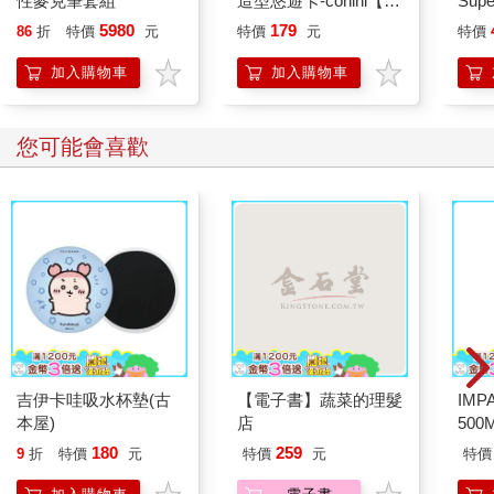
性麥克筆套組
造型悠遊卡-conini【受
Sup
託代銷】
遊卡
5980
179
86
折
特價
元
特價
元
特價
加入購物車
加入購物車
您可能會喜歡
吉伊卡哇吸水杯墊(古
【電子書】蔬菜的理髮
IM
本屋)
店
500
IM0
180
259
9
折
特價
元
特價
元
特價