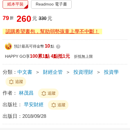
紙本平裝
Readmoo 電子書
260
79
折
元
330
元
認購希望書包，幫助弱勢孩童上學不中斷！
10
預計最高可得金幣
點
?
100累1點 4點抵1元
HAPPY GO享
折抵無上限
分類：
中文書
＞
財經企管
＞
投資理財
＞
投資學
追蹤
作者：
林茂昌
追蹤
出版社：
早安財經
追蹤
出版日：
2018/09/28