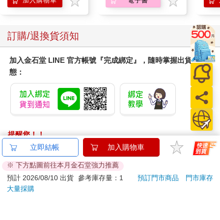
加入購物車
電子書
訂購/退換貨須知
加入金石堂 LINE 官方帳號『完成綁定』，隨時掌握出貨動
態：
提醒您！！
金石堂及銀行均不會請您操作ATM! 如接獲電話要求您前往
立即結帳
加入購物車
ATM提款機，請不要聽從指示，以免受騙上當！
※ 下方點圖前往本月金石堂強力推薦
退換貨須知：
預計 2026/08/10 出貨
參考庫存量：1
預訂門市商品
門市庫存
大量採購
**提醒您，鑑賞期不等於試用期，退回商品須為全新狀態**
依據「消費者保護法」第19條及行政院消費者保護處公告之
「通訊交易解除權合理例外情事適用準則」，以下商品購買