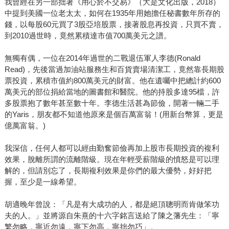
我曾經在另一部拙著《用心於不交易》（大是文化出版，2018）
中提到美國一位老太太，如何在1935年用她擔任秘書數年所存的
錢，以每股60元買了3股亞培股票，接著股息再投資，只買不賣，
到2010過世時，竟然累積達市值700萬美元之譜。
無獨有偶，一位在2014年過世的二戰退伍軍人李德(Ronald
Read)，先後當過加油站服務生和百貨賣場清潔工，竟然靠長期股
票投資，累積市值約800萬美元的財富。他在遺囑中把總計約600
萬美元的部位捐給當地的圖書館和醫院。他的持股多達95檔，許
多股票抱了數年甚至數十年。李德生活甚為節儉，開著一輛二手
的Yaris，朋友都不知道他原來是個百萬富翁！(用新台幣算，更是
億萬富翁。)
我深信，任何人都可以經由勤奮節儉再加上股市長期投資的複利
效果，脫離所謂的流離階級。現在年輕受薪階級的憤怒是可以理
解的，但請別忘了，長期複利效果是你們的最大優勢，好好把
握，至少是一線希望。
胡適晚年曾說：「凡是有大成功的人，都是絕頂聰明而肯做笨功
夫的人。」並將源自朱熹的十六字銘言送給了陳之藩先生：「寧
繁勿略，寧近勿遠，寧下勿高，寧拙勿巧」。