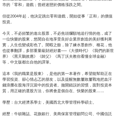
市的「零和」遊戲；曾經迷戀於價格漲跌之間。
但從2004年起，他決定跳出零和遊戲，開始從事「正和」的價值
投資。
今天，不必頻繁的進出股票，不必焦頭爛額地追行情的他，成了
一位快樂的股東，悠閒自在地享受良好企業所創造的美好獲利果
實，人生也變成彩色了。閒暇之餘，除了練水墨創作、種花，他
也從事翻譯，多部重量級財經好書──《大債時代》《我們的新世
界》《黑天鵝效應》《師父》《馬丁沃夫教你看懂全球金融》
等，中文版都出自他的譯筆。
這本《我的職業是股東》，是他的第一本著作，希望能幫助正在
學習投資、卻心情忐忑的朋友，以及提醒無數屢敗屢戰地把血汗
錢浪擲在股海浮沉當中的投資者。拋開錯誤的習慣，面對投資本
質，用正確的選股方法，你將會是個自在、快樂的股東……
學歷：台大經濟系學士，美國西北大學管理科學碩士。
經歷：牛頓雜誌、花旗銀行、美商保富管理顧問公司、中國信託