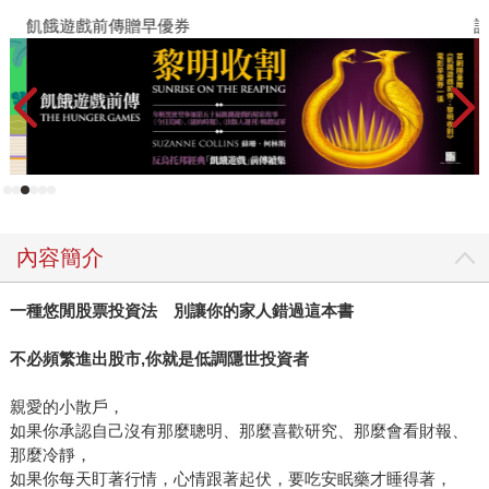
飢餓遊戲前傳贈早優券
讀
內容簡介
一種悠閒股票投資法 別讓你的家人錯過這本書
不必頻繁進出股市
,
你就是低調隱世投資者
親愛的小散戶，
如果你承認自己沒有那麼聰明、那麼喜歡研究、那麼會看財報、
那麼冷靜，
如果你每天盯著行情，心情跟著起伏，要吃安眠藥才睡得著，