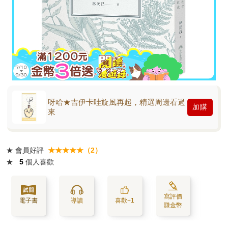
呀哈★吉伊卡哇旋風再起，精選周邊看過
加購
來
★
會員好評
★★★★★（2）
★
5
個人喜歡
寫評價
電子書
導讀
喜歡+1
賺金幣