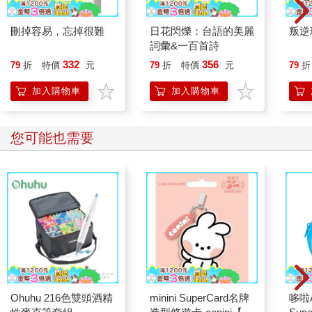
刪掉容易，忘掉很難
日花閃爍：台語的美麗
叛逆
詞彙&一百首詩
332
356
79
折
特價
元
79
折
特價
元
79
折
加入購物車
加入購物車
您可能也需要
Ohuhu 216色雙頭酒精
minini SuperCard名牌
哆啦