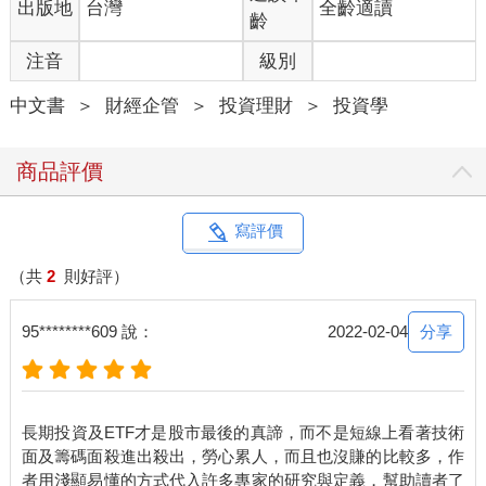
出版地
台灣
全齡適讀
齡
注音
級別
中文書
＞
財經企管
＞
投資理財
＞
投資學
商品評價
寫評價
（共
2
則好評）
分享
95********609 說：
2022-02-04
長期投資及ETF才是股市最後的真諦，而不是短線上看著技術
面及籌碼面殺進出殺出，勞心累人，而且也沒賺的比較多，作
者用淺顯易懂的方式代入許多專家的研究與定義，幫助讀者了