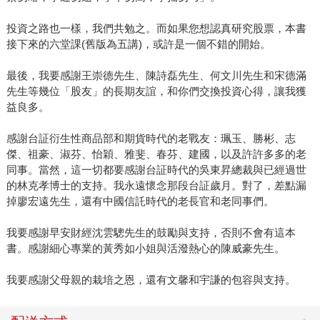
投資之路也一樣，我們共勉之。而如果您想認真研究股票，本書
接下來的六堂課(舊版為五講)，或許是一個不錯的開始。
最後，我要感謝王崇德先生、陳詩磊先生、何文川先生和宋德滿
先生等幾位「股友」的長期友誼，和你們交換投資心得，讓我獲
益良多。
感謝台証衍生性商品部和期貨時代的老戰友：珮玉、勝彬、志
傑、祖豪、淑芬、怡穎、雅斐、春芬、建國，以及許許多多的老
同事。當然，這一切都要感謝台証時代的吳東昇總裁與已經過世
的林克孝博士的支持。我永遠懷念那段台証歲月。對了，差點漏
掉廖宏遠先生，還有中國信託時代的老長官和老同事們。
我要感謝早安財經沈雲驄先生的鼓勵與支持，否則不會有這本
書。感謝細心專業的黃秀如小姐與活潑熱心的陳威豪先生。
我要感謝父母親的栽培之恩，還有文馨和宇謙的包容與支持。