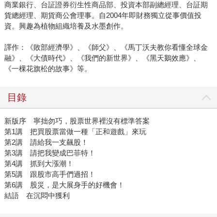
商業銀行、台証證券衍生性商品部、投資本部副總經理、台証期
貨總經理、期貨商公會理事。自2004年即財務獨立從事價值投
資。興趣為植物組織培養及水墨創作。
譯作：《敗部經濟學》、《師父》、《馬丁沃夫教你看懂全球金
融》、《大債時代》、《我們的新世界》、《黑天鵝效應》、
《一棵花旗松的故事》等。
目錄
新版序 寧拙勿巧，股票世界裡沒有標準答案
第1講 把買股票當做一種「正和遊戲」來玩
第2講 請給我一支飆股！
第3講 請把我變成巴菲特！
第4講 抓到大漲潮！
第5講 跟股市高手們過招！
第6講 股災，是大展身手的好機會！
結語 在沉悶中獲利